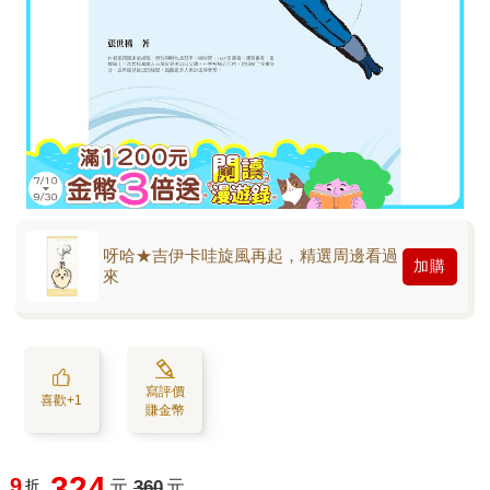
呀哈★吉伊卡哇旋風再起，精選周邊看過
加購
來
寫評價
喜歡+1
賺金幣
324
9
折
元
360
元