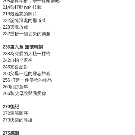
208忘掉年齡，學一樣樂器吧！
214曾打動你的技藝
218最難忘的照片
222記憶深處的那道菜
228靈魂放飛
232重拾一個丟失的興趣
236
第六章
無價時刻
238為深愛的人植一棵樹
242自拍全家福
246驚喜派對
250父母一起的難忘旅程
256 打造一件傳承的物品
260回訪童年
266和父母說聲我愛你
270
後記
272章節順序
273快樂的等級
275感謝