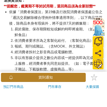
退換貨須知：
**提醒您，鑑賞期不等於試用期，退回商品須為全新狀態**
依據「消費者保護法」第19條及行政院消費者保護處公告之
「通訊交易解除權合理例外情事適用準則」，以下商品購買
後，除商品本身有瑕疵外，將不提供7天的猶豫期：
易於腐敗、保存期限較短或解約時即將逾期。（如：生
鮮食品）
依消費者要求所為之客製化給付。（客製化商品）
報紙、期刊或雜誌。（含MOOK、外文雜誌）
經消費者拆封之影音商品或電腦軟體。
非以有形媒介提供之數位內容或一經提供即為完成之線
上服務，經消費者事先同意始提供。（如：電子書、電
子雜誌、下載版軟體、虛擬商品…等）
已拆封之個人衛生用品。（如：內衣褲、刮鬍刀、除毛
貨到通知
刀…等）
若非上列種類商品，均享有到貨7天的猶豫期（含例假
預訂門市商品
門市庫存
大量採購
日）。
辦理退換貨時，商品（組合商品恕無法接受單獨退貨）必須
是您收到商品時的原始狀態（包含商品本體、配件、贈品、