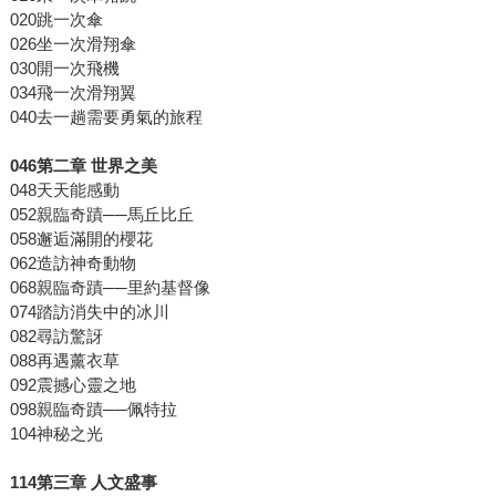
020跳一次傘
026坐一次滑翔傘
030開一次飛機
034飛一次滑翔翼
040去一趟需要勇氣的旅程
046
第二章
世界之美
048天天能感動
052親臨奇蹟──馬丘比丘
058邂逅滿開的櫻花
062造訪神奇動物
068親臨奇蹟──里約基督像
074踏訪消失中的冰川
082尋訪驚訝
088再遇薰衣草
092震撼心靈之地
098親臨奇蹟──佩特拉
104神秘之光
114
第三章
人文盛事