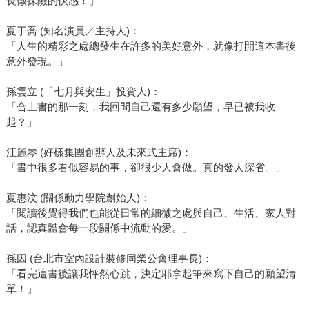
長徵探險的快感！」
夏于喬 (知名演員／主持人)：
「人生的精彩之處總發生在許多的美好意外，就像打開這本書後
意外發現。」
孫雲立 (「七月與安生」投資人)：
「合上書的那一刻，我回問自己還有多少願望，早已被我收
起？」
汪麗琴 (好樣集團創辦人及未來式主席)：
「書中很多看似容易的事，卻很少人會做。真的發人深省。」
夏惠汶 (關係動力學院創始人)：
「閱讀後覺得我們也能從日常的細微之處與自己、生活、家人對
話，認真體會每一段關係中流動的愛。」
孫因 (台北市室內設計裝修同業公會理事長)：
「看完這書後讓我怦然心跳，決定耶拿起筆來寫下自己的願望清
單！」