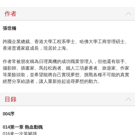
作者
張世橋
跨國企業總裁、香港大學工程系學士、哈佛大學工商管理碩士、
香港普通家庭成長，現居於上海。
作者常被朋友稱為日理萬機的成功職業管理人，但他還有鼓手、
攝影師、插畫家、馬拉松跑者、鐵人三項參賽者、旅遊家、作家
等業餘頭銜，並希望能將自己實現夢想、挑戰各種不可能的真實
經歷分享給讀者，讓人重新拾起追尋夢想的動力。
目錄
004
序
014
第一章
熱血動魄
016來一次笨豬跳