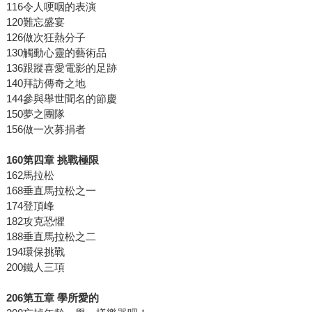
116令人哽咽的表演
120難忘盛宴
126做次狂熱分子
130觸動心靈的藝術品
136跟蹤喜愛電影的足跡
140拜訪傳奇之地
144參與舉世聞名的節慶
150夢之團隊
156做一次募捐者
160
第四章
挑戰極限
162馬拉松
168垂直馬拉松之一
174登頂峰
182攻克恐懼
188垂直馬拉松之二
194環保挑戰
200鐵人三項
206
第五章
學所愛的