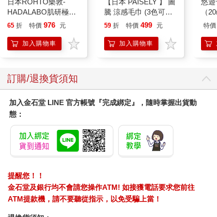
日本ROHTO樂敦-
【日本 PAISELY 】 圖
悠遊
HADALABO肌研極潤
騰 涼感毛巾 (3色可選)
（2
金緻7重玻尿酸高效保
涼感毛巾 涼感巾 冰涼
976
499
65
折
特價
元
59
折
特價
元
特價
濕潤澤特濃精華乳液
巾 日本涼感毛巾 運動
140ml/金瓶(Premium
毛巾
加入購物車
加入購物車
臉部肌膚護理乳霜,素
顏保養乾肌水凝乳)
訂購/退換貨須知
加入金石堂 LINE 官方帳號『完成綁定』，隨時掌握出貨動
態：
提醒您！！
金石堂及銀行均不會請您操作ATM! 如接獲電話要求您前往
ATM提款機，請不要聽從指示，以免受騙上當！