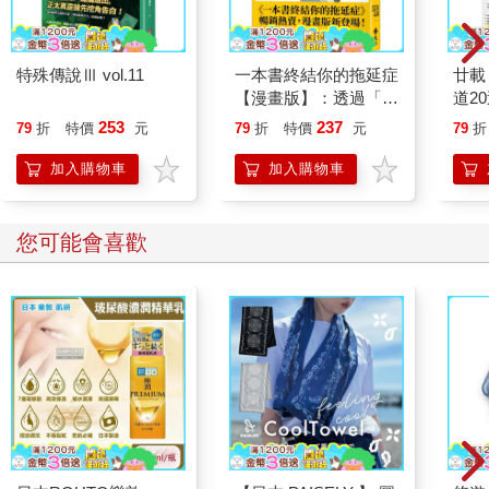
特殊傳說Ⅲ vol.11
一本書終結你的拖延症
廿載
【漫畫版】：透過「小
道2
行動」打開大腦的行動
253
237
79
折
特價
元
79
折
特價
元
79
折
開關，懶人也能變身
「行動派」的37個科
加入購物車
加入購物車
學方法
您可能會喜歡