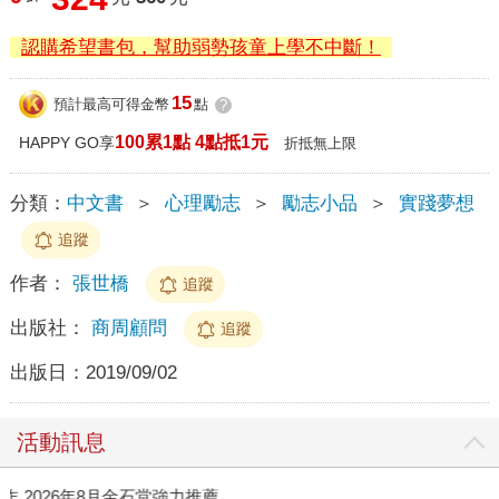
認購希望書包，幫助弱勢孩童上學不中斷！
15
預計最高可得金幣
點
?
100累1點 4點抵1元
HAPPY GO享
折抵無上限
分類：
中文書
＞
心理勵志
＞
勵志小品
＞
實踐夢想
追蹤
作者：
張世橋
追蹤
出版社：
商周顧問
追蹤
出版日：
2019/09/02
活動訊息
作
2026年8月金石堂強力推薦