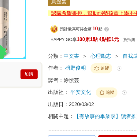
買整套
認購希望書包，幫助弱勢孩童上學不
10
預計最高可得金幣
點
?
100累1點 4點抵1元
HAPPY GO享
折抵無
分類：
中文書
＞
心理勵志
＞
自我
作者：
枡野俊明
追蹤
?
加購
譯者：
涂愫芸
出版社：
平安文化
追蹤
?
出版日：
2020/03/02
相關主題：
【有故事的畢業季】讀者推薦