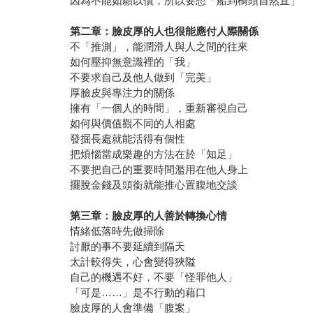
因為不能如願以償，所以要想「船到橋頭自然直」
第二章：臉皮厚的人也很能應付人際關係
不「推測」，能潤滑人與人之間的往來
如何壓抑無意識裡的「我」
不要求自己及他人做到「完美」
厚臉皮與專注力的關係
擁有「一個人的時間」，重新審視自己
如何與價值觀不同的人相處
發掘長處就能活得有個性
把煩惱當成樂趣的方法在於「知足」
不要把自己的重要時間濫用在他人身上
擺脫金錢及頭銜就能推心置腹地交談
第三章：臉皮厚的人善於轉換心情
情緒低落時先做掃除
討厭的事不要延續到隔天
太計較得失，心會變得狹隘
自己的機遇不好，不要「怪罪他人」
「可是……」是不行動的藉口
臉皮厚的人會準備「腹案」