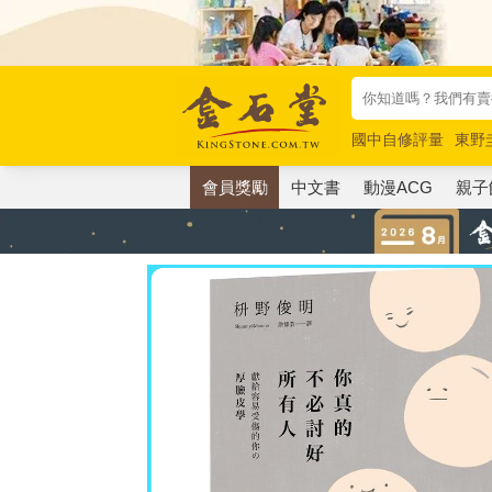
國中自修評量
東野
唯紅花綻放
奧德賽
會員獎勵
中文書
動漫ACG
親子