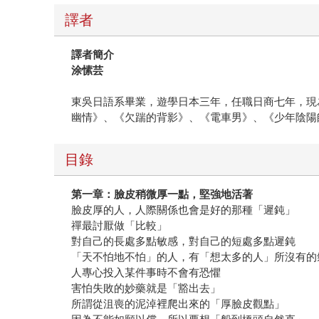
譯者
譯者簡介
涂愫芸
東吳日語系畢業，遊學日本三年，任職日商七年，現
幽情》、《欠踹的背影》、《電車男》、《少年陰陽
目錄
第一章：臉皮稍微厚一點，堅強地活著
臉皮厚的人，人際關係也會是好的那種「遲鈍」
禪最討厭做「比較」
對自己的長處多點敏感，對自己的短處多點遲鈍
「天不怕地不怕」的人，有「想太多的人」所沒有的
人專心投入某件事時不會有恐懼
害怕失敗的妙藥就是「豁出去」
所謂從沮喪的泥淖裡爬出來的「厚臉皮觀點」