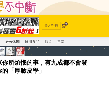
0
登入/註冊
電
居家休閒
日用食品
影音
售票
《你所煩惱的事，有九成都不會發
你的「厚臉皮學」