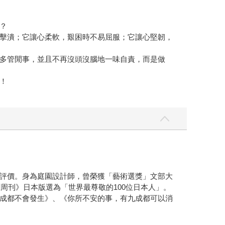
？
擊潰；它讓心柔軟，艱困時不易屈服；它讓心堅韌，
多管閒事，並且不再沒頭沒腦地一味自責，而是做
！
評價。身為庭園設計師，曾榮獲「藝術選獎」文部大
周刊》日本版選為「世界最尊敬的100位日本人」。
成都不會發生》、《你所不安的事，有九成都可以消