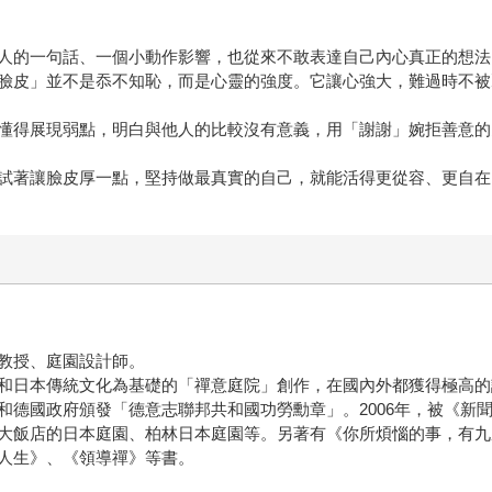
人的一句話、一個小動作影響，也從來不敢表達自己內心真正的想法
臉皮」並不是忝不知恥，而是心靈的強度。它讓心強大，難過時不被
懂得展現弱點，明白與他人的比較沒有意義，用「謝謝」婉拒善意的
試著讓臉皮厚一點，堅持做最真實的自己，就能活得更從容、更自在
教授、庭園設計師。
和日本傳統文化為基礎的「禪意庭院」創作，在國內外都獲得極高的
德國政府頒發「德意志聯邦共和國功勞勳章」。2006年，被《新聞
大飯店的日本庭園、柏林日本庭園等。另著有《你所煩惱的事，有九
人生》、《領導禪》等書。