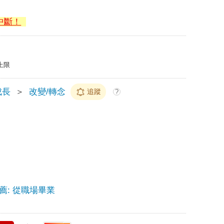
中斷！
上限
成長
＞
改變/轉念
追蹤
?
: 從職場畢業