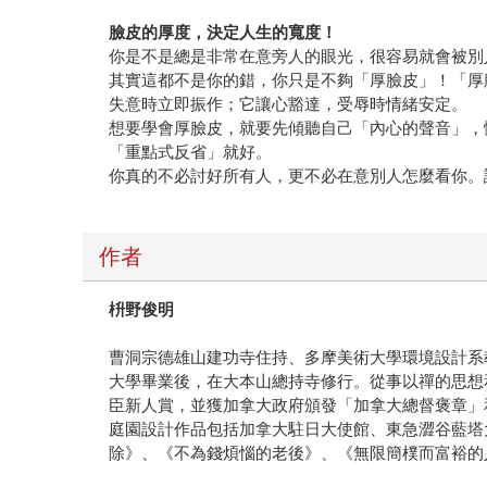
臉皮的厚度，決定人生的寬度！
你是不是總是非常在意旁人的眼光，很容易就會被別
其實這都不是你的錯，你只是不夠「厚臉皮」！「厚
失意時立即振作；它讓心豁達，受辱時情緒安定。
想要學會厚臉皮，就要先傾聽自己「內心的聲音」，
「重點式反省」就好。
你真的不必討好所有人，更不必在意別人怎麼看你。
作者
枡野俊明
曹洞宗德雄山建功寺住持、多摩美術大學環境設計系
大學畢業後，在大本山總持寺修行。從事以禪的思想
臣新人賞，並獲加拿大政府頒發「加拿大總督褒章」和
庭園設計作品包括加拿大駐日大使館、東急澀谷藍塔
除》、《不為錢煩惱的老後》、《無限簡樸而富裕的