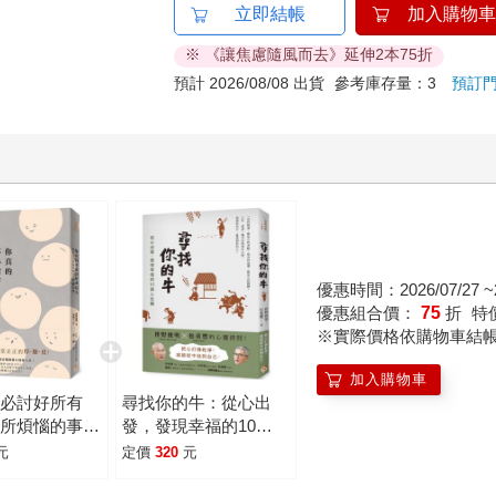
立即結帳
加入購物車
※ 《讓焦慮隨風而去》延伸2本75折
預計 2026/08/08 出貨
參考庫存量：3
預訂
優惠時間：2026/07/27 ~2
優惠組合價：
75
折
特
※實際價格依購物車結
加入購物車
不必討好所有
尋找你的牛：從心出
你所煩惱的事，
發，發現幸福的10張
都不會發生》作
人生圖
元
定價
320
元
容易受傷的你的
皮學」