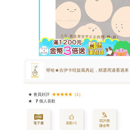
呀哈★吉伊卡哇旋風再起，精選周邊看過來
★
會員好評
★★★★★（1）
★
7
個人喜歡
寫評價
電子書
喜歡+1
賺金幣