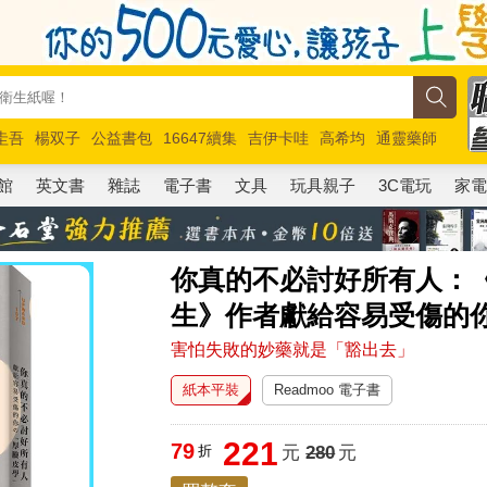
圭吾
楊双子
公益書包
16647續集
吉伊卡哇
高希均
通靈藥師
路邊攤新作
馬斯克
玩具總動員5
超慢跑
館
英文書
雜誌
電子書
文具
玩具親子
3C電玩
家
你真的不必討好所有人：
生》作者獻給容易受傷的
害怕失敗的妙藥就是「豁出去」
紙本平裝
Readmoo 電子書
221
79
折
元
280
元