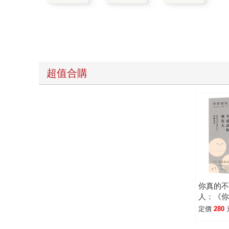
超值合購
你真的
人：《
有九成
定價
280
者獻給
「厚臉