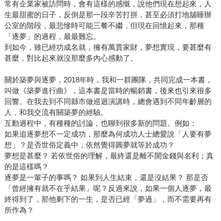
常有企業家被訪問時，會有這樣的感慨，說他們現在想起來，人
生最甜蜜的日子，反倒是那一段辛苦打拼，甚至必須打地舖睡辦
公室的階段，最悲慘時可能三餐不繼，但現在回憶起來，那種
「逐夢」的過程，最最難忘。
到如今，雖已經功成名就，擁有萬貫家財，夢想實現，要甚麼有
甚麼，對比起來就沒那麼多內心感動了。
關於築夢與逐夢，2018年時，我和一群團隊，共同完成一本書，
叫做《築夢進行曲》，這本書是當時的暢銷書，後來也引來很多
回響。在我去到不同縣市做巡迴演講時，總會遇到不同年齡層的
人，和我交流有關築夢的經驗。
互動過程中，有種種的討論，也聊到很多新的問題。例如：
如果追逐夢想不一定成功，那麼為何成功人士總愛說「人要有夢
想」？是否世俗定義中，依然覺得圓夢就等於成功？
夢想是甚麼？ 若依世俗的理解，最終還是離不開金錢與名利；真
的是這樣嗎？
逐夢是一輩子的事嗎？ 如果到人生結束，還是沒結果？ 那是否
「曾經擁有就不在乎結果」呢？反過來說，如果一個人逐夢，最
終得到了，那他剩下的一生，是否已經「夢過」，而不需要再有
所作為？