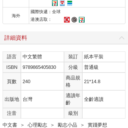
國際快遞：全球
海外
港澳店取：
詳細資料
語言
中文繁體
裝訂
紙本平裝
ISBN
9789865405830
分級
普通級
商品規
頁數
240
21*14.8
格
適讀年
出版地
台灣
全齡適讀
齡
注音
級別
中文書
＞
心理勵志
＞
勵志小品
＞
實踐夢想