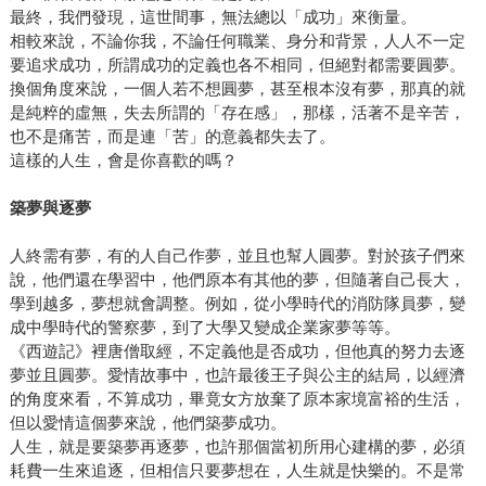
最終，我們發現，這世間事，無法總以「成功」來衡量。
相較來說，不論你我，不論任何職業、身分和背景，人人不一定
要追求成功，所謂成功的定義也各不相同，但絕對都需要圓夢。
換個角度來說，一個人若不想圓夢，甚至根本沒有夢，那真的就
是純粹的虛無，失去所謂的「存在感」，那樣，活著不是辛苦，
也不是痛苦，而是連「苦」的意義都失去了。
這樣的人生，會是你喜歡的嗎？
築夢與逐夢
人終需有夢，有的人自己作夢，並且也幫人圓夢。對於孩子們來
說，他們還在學習中，他們原本有其他的夢，但隨著自己長大，
學到越多，夢想就會調整。例如，從小學時代的消防隊員夢，變
成中學時代的警察夢，到了大學又變成企業家夢等等。
《西遊記》裡唐僧取經，不定義他是否成功，但他真的努力去逐
夢並且圓夢。愛情故事中，也許最後王子與公主的結局，以經濟
的角度來看，不算成功，畢竟女方放棄了原本家境富裕的生活，
但以愛情這個夢來說，他們築夢成功。
人生，就是要築夢再逐夢，也許那個當初所用心建構的夢，必須
耗費一生來追逐，但相信只要夢想在，人生就是快樂的。不是常