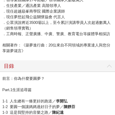
．生技產業／通訊產業 高階領導人
．現任超越巔峯商學院 國際企業講師
．現任夢想起飛公益關懷協會 代言人
．公眾演說將近3500場以上，至今累計演講學員人次超過數萬人
（銷售領導實戰）
．工商時報、正聲廣播、中廣、警廣、教育電台等媒體爭相採訪
相關著作：《築夢進行曲：20位來自不同領域的專業達人與您分
享築夢箴言》
目錄
前言：你為什麼要圓夢？
Part.1生涯追尋篇
1-1 人生總有一條更好的跑道／
李開弘
1-2 要圓一個讓媽媽過好日子的夢／
陳靜芬
1-3 這是我堅持的音樂之路／
陳紀遠