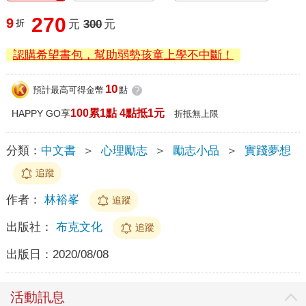
270
9
折
元
300
元
認購希望書包，幫助弱勢孩童上學不中斷！
10
預計最高可得金幣
點
?
100累1點 4點抵1元
HAPPY GO享
折抵無上限
分類：
中文書
＞
心理勵志
＞
勵志小品
＞
實踐夢想
追蹤
作者：
林裕峯
追蹤
出版社：
布克文化
追蹤
出版日：
2020/08/08
活動訊息