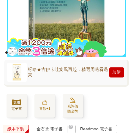
呀哈★吉伊卡哇旋風再起，精選周邊看過
加購
來
寫評價
電子書
喜歡+1
賺金幣
?
紙本平裝
金石堂 電子書
Readmoo 電子書