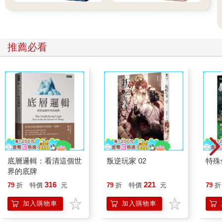
推薦必看
底層邏輯：看清這個世
叛逆玩家 02
特殊傳
界的底牌
316
221
79
折
特價
元
79
折
特價
元
79
折
加入購物車
加入購物車