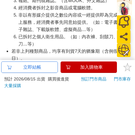
報紙、期刊或雜誌。（含MOOK、外文雜誌）
經消費者拆封之影音商品或電腦軟體。
非以有形媒介提供之數位內容或一經提供即為完成之線
上服務，經消費者事先同意始提供。（如：電子書、電
子雜誌、下載版軟體、虛擬商品…等）
已拆封之個人衛生用品。（如：內衣褲、刮鬍刀、除毛
刀…等）
若非上列種類商品，均享有到貨7天的猶豫期（含例假
日）。
辦理退換貨時，商品（組合商品恕無法接受單獨退貨）必須
立即結帳
加入購物車
是您收到商品時的原始狀態（包含商品本體、配件、贈品、
預計 2026/08/15 出貨
購買後進貨
預訂門市商品
門市庫存
保證書、所有附隨資料文件及原廠內外包裝…等），請勿直
大量採購
接使用原廠包裝寄送，或於原廠包裝上黏貼紙張或書寫文
字。
退回商品若無法回復原狀，將請您負擔回復原狀所需費用，
嚴重時將影響您的退貨權益。