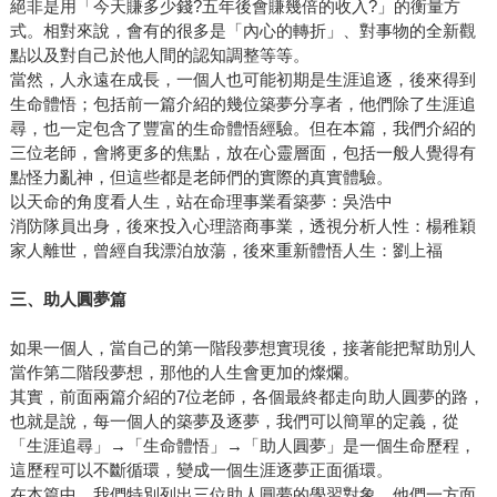
絕非是用「今天賺多少錢?五年後會賺幾倍的收入?」的衡量方
式。相對來說，會有的很多是「內心的轉折」、對事物的全新觀
點以及對自己於他人間的認知調整等等。
當然，人永遠在成長，一個人也可能初期是生涯追逐，後來得到
生命體悟；包括前一篇介紹的幾位築夢分享者，他們除了生涯追
尋，也一定包含了豐富的生命體悟經驗。但在本篇，我們介紹的
三位老師，會將更多的焦點，放在心靈層面，包括一般人覺得有
點怪力亂神，但這些都是老師們的實際的真實體驗。
以天命的角度看人生，站在命理事業看築夢：吳浩中
消防隊員出身，後來投入心理諮商事業，透視分析人性：楊稚穎
家人離世，曾經自我漂泊放蕩，後來重新體悟人生：劉上福
三、助人圓夢篇
如果一個人，當自己的第一階段夢想實現後，接著能把幫助別人
當作第二階段夢想，那他的人生會更加的燦爛。
其實，前面兩篇介紹的7位老師，各個最終都走向助人圓夢的路，
也就是說，每一個人的築夢及逐夢，我們可以簡單的定義，從
「生涯追尋」→「生命體悟」→「助人圓夢」是一個生命歷程，
這歷程可以不斷循環，變成一個生涯逐夢正面循環。
在本篇中，我們特別列出三位助人圓夢的學習對象。他們一方面