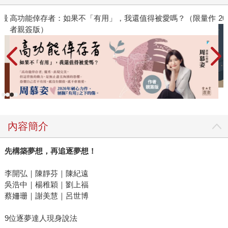
》最
高功能倖存者：如果不「有用」，我還值得被愛嗎？（限量作
2
者親簽版）
內容簡介
先構築夢想，再追逐夢想！
李開弘｜陳靜芬｜陳紀遠
吳浩中｜楊稚穎｜劉上福
蔡姍珊｜謝美慧｜呂世博
9位逐夢達人現身說法