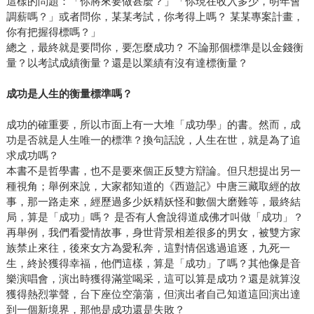
這樣的問題：「你將來要做甚麼？」「你現在收入多少，明年會
調薪嗎？」或者問你，某某考試，你考得上嗎？ 某某專案計畫，
你有把握得標嗎？」
總之，最終就是要問你，要怎麼成功？ 不論那個標準是以金錢衡
量？以考試成績衡量？還是以業績有沒有達標衡量？
成功是人生的衡量標準嗎？
成功的確重要，所以市面上有一大堆「成功學」的書。然而，成
功是否就是人生唯一的標準？換句話說，人生在世，就是為了追
求成功嗎？
本書不是哲學書，也不是要來個正反雙方辯論。但只想提出另一
種視角；舉例來說，大家都知道的《西遊記》中唐三藏取經的故
事，那一路走來，經歷過多少妖精妖怪和數個大磨難等，最終結
局，算是「成功」嗎？ 是否有人會說得道成佛才叫做「成功」？
再舉例，我們看愛情故事，身世背景相差很多的男女，被雙方家
族禁止來往，後來女方為愛私奔，這對情侶逃過追逐，九死一
生，終於獲得幸福，他們這樣，算是「成功」了嗎？其他像是音
樂演唱會，演出時獲得滿堂喝采，這可以算是成功？還是就算沒
獲得熱烈掌聲，台下座位空蕩蕩，但演出者自己知道這回演出達
到一個新境界，那他是成功還是失敗？