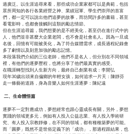
過廣泛。以生涯追尋來看，那些成功企業家都可以是典範，包括
眾所周知的各行各業經營之神、業績冠軍、學生們崇拜的首富
們，都一定可以說出他們追夢的故事，而坊間許多的書籍，甚至
看電影時，也都會接觸到這類的勵志情節。
但在生涯追尋篇，我們想要的是不經美化，甚至仍在進行式中的
人，他們並非甚麼大企業老闆，也不會是社會名人。因為一旦成
名後，回憶有可能被美化，為了符合媒體需求，成長過程紀錄會
多了劇情以及刻意加強的勵志記憶。
本段落我們介紹的三位老師，他們不是名人，但分別在不同領域
裡，有他們的逐夢歷程，也將分享了他們最真實的感受。
在職涯轉型找到人生新方向，最終自己創業有成：李開弘
現年30歲出頭來自偏鄉的年輕女孩，如何追求一片天：陳靜芬
走一條藝術道路，身為音樂人如何生涯逐夢：陳紀遠
二、生命體悟篇
逐夢不一定對應成功，夢想經常也跟心靈成長有關，另外，夢想
實踐的領域更多元，例如有人投入公益志業、有人投入學術研
究、有人投入宗教靜修，在不同的領域，都有種種築夢的可能。
而「圓夢」既然不是世俗定義下的「成功」，那過程跟結果，也