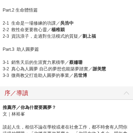
Part.2 生命體悟篇
2-1 生命是一場修練的功課／
吳浩中
2-2 救性命更要救心靈／
楊稚穎
2-3 資訊浪子，走過對生活模式的質疑／
劉上福
Part.3 助人圓夢篇
3-1 銷售天后的生涯實力累積學／
蔡姍珊
3-2 真心為人圓夢 自己的夢想也能築夢踏實／
謝美慧
3-3 微商教父打造助人圓夢的事業／
呂世博
序／導讀
推薦序／你為什麼要圓夢？
文｜林裕峯
談起人生，相信不論在學校或者在社會工作，都不時會有人問你