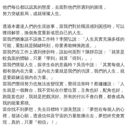
他們每位都以認真的態度，去面對他們所遇到的困境，
努力突破新局，成就璀璨人生。
透過本書達人們的生涯故事，當我們對於職涯感到困惑時，可以
獲得解答，換個角度重新省思自己的人生。
當我們猶豫該不該換工作時？李開弘說：「人生其實充滿多樣的
可能，重點就是關鍵時刻，你要勇敢轉換跑道。」
當我們在工作上遇到挫折時，該如何面對？陳靜芬說：「就算是
較負面的體驗，只要『學到』就算『得到』。」
當我們懷疑人生，探求生命的意義時？吳浩中說：「其實每個人
都有個內在力量，這內在力量就是我們的功課，我們的人生，就
是要鍛鍊這個內在力量。」
當我們覺得努力也無法改變現實，覺得沮喪時？蔡姍姍說：「人
生就是一個舞台，我不管站在什麼位置，主角也好，配角也好，
跑龍套也好，我就是把戲演好。所有的付出不會白費，都會成為
我的能量累積。
當你找不到夢想，失去目標時？謝美慧說：「夢想在每個人的心
裡，發諸心願，透過信仰及宇宙的力量散播出去，夢想終究會實
現，真的，只要『相信』！」