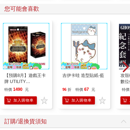
您可能會喜歡
【預購8月】遊戲王卡
吉伊卡哇 造型貼紙-藍
攻殼機
牌 UTILITY
數位
SELECTION UT-01 補
1490
67
特價
元
96
折
特價
元
特價
充包 決鬥場景包 代理
日文版（一盒）
加入購物車
加入購物車
訂購/退換貨須知