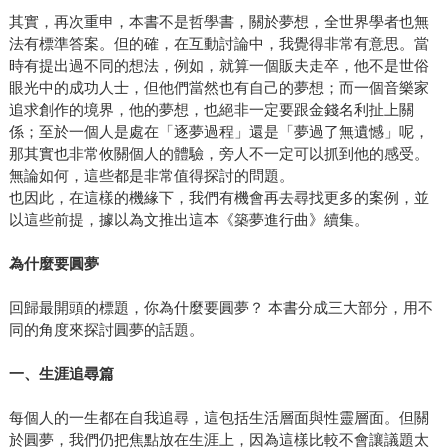
其實，再次重申，本書不是哲學書，關於夢想，全世界學者也無
法有標準答案。但的確，在互動討論中，我覺得非常有意思。當
時有提出過不同的想法，例如，就算一個販夫走卒，他不是世俗
眼光中的成功人士，但他們當然也有自己的夢想；而一個音樂家
追求創作的境界，他的夢想，也絕非一定要跟金錢名利扯上關
係；至於一個人是處在「逐夢過程」還是「夢過了無遺憾」呢，
那其實也非常攸關個人的體驗，旁人不一定可以抓到他的感受。
無論如何，這些都是非常值得探討的問題。
也因此，在這樣的機緣下，我們有機會再去尋找更多的案例，並
以這些前提，據以為文推出這本《築夢進行曲》續集。
為什麼要圓夢
回歸最開頭的標題，你為什麼要圓夢？ 本書分成三大部分，用不
同的角度來探討圓夢的話題。
一、生涯追尋篇
每個人的一生都在自我追尋，這包括生活層面與性靈層面。但關
於圓夢，我們仍把焦點放在生涯上，因為這樣比較不會讓議題太