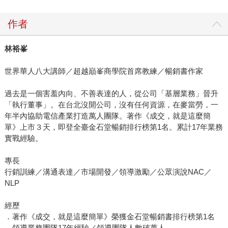
作者
林裕峯
世界華人八大講師／超越巔峯商學院首席教練／暢銷書作家
過去是一個害羞內向、不善表達的人，從公司「基層業務」晉升
「執行董事」。在台北沒開公司，沒有任何資源，在麥當勞，一
年半內協助電信產業打造萬人團隊。著作《成交，就是這麼簡
單》上市３天，即登全臺金石堂暢銷排行榜第1名。累計17年業務
實戰經驗。
專長
行銷訓練／溝通表達／市場開發／領導激勵／公眾演說NAC／
NLP
經歷
．著作《成交，就是這麼簡單》榮獲金石堂暢銷書排行榜第1名
．領導業務團隊17年經驗／領導團隊人數破萬人