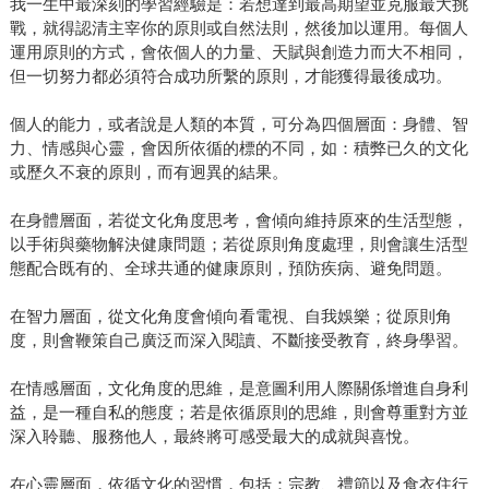
我一生中最深刻的學習經驗是：若想達到最高期望並克服最大挑
戰，就得認清主宰你的原則或自然法則，然後加以運用。每個人
運用原則的方式，會依個人的力量、天賦與創造力而大不相同，
但一切努力都必須符合成功所繫的原則，才能獲得最後成功。
個人的能力，或者說是人類的本質，可分為四個層面：身體、智
力、情感與心靈，會因所依循的標的不同，如：積弊已久的文化
或歷久不衰的原則，而有迥異的結果。
在身體層面，若從文化角度思考，會傾向維持原來的生活型態，
以手術與藥物解決健康問題；若從原則角度處理，則會讓生活型
態配合既有的、全球共通的健康原則，預防疾病、避免問題。
在智力層面，從文化角度會傾向看電視、自我娛樂；從原則角
度，則會鞭策自己廣泛而深入閱讀、不斷接受教育，終身學習。
在情感層面，文化角度的思維，是意圖利用人際關係增進自身利
益，是一種自私的態度；若是依循原則的思維，則會尊重對方並
深入聆聽、服務他人，最終將可感受最大的成就與喜悅。
在心靈層面，依循文化的習慣，包括：宗教、禮節以及食衣住行