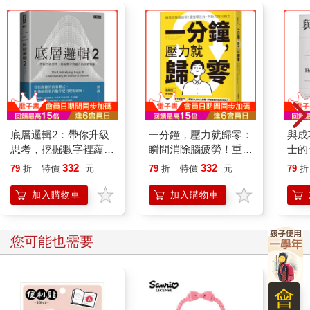
底層邏輯2：帶你升級
一分鐘，壓力就歸零：
與成
思考，挖掘數字裡蘊含
瞬間消除腦疲勞！重拾
士的
的商業寶藏
專注力、判斷力與行動
全新
332
332
79
折
特價
元
79
折
特價
元
79
折
力
加入購物車
加入購物車
您可能也需要
會