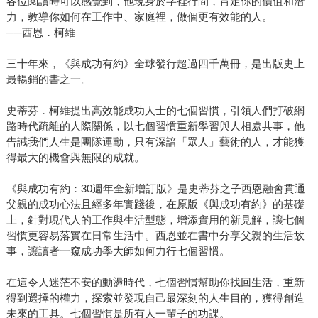
各位閱讀時可以感覺到，他現身於字裡行間，肯定你的價值和潛
力，教導你如何在工作中、家庭裡，做個更有效能的人。
──西恩．柯維
三十年來，《與成功有約》全球發行超過四千萬冊，是出版史上
最暢銷的書之一。
史蒂芬．柯維提出高效能成功人士的七個習慣，引領人們打破網
路時代疏離的人際關係，以七個習慣重新學習與人相處共事，他
告誡我們人生是團隊運動，只有深諳「眾人」藝術的人，才能獲
得最大的機會與無限的成就。
《與成功有約：30週年全新增訂版》是史蒂芬之子西恩融會貫通
父親的成功心法且經多年實踐後，在原版《與成功有約》的基礎
上，針對現代人的工作與生活型態，增添實用的新見解，讓七個
習慣更容易落實在日常生活中。西恩並在書中分享父親的生活故
事，讓讀者一窺成功學大師如何力行七個習慣。
在這令人迷茫不安的動盪時代，七個習慣幫助你找回生活，重新
得到選擇的權力，探索並發現自己最深刻的人生目的，獲得創造
未來的工具。七個習慣是所有人一輩子的功課。