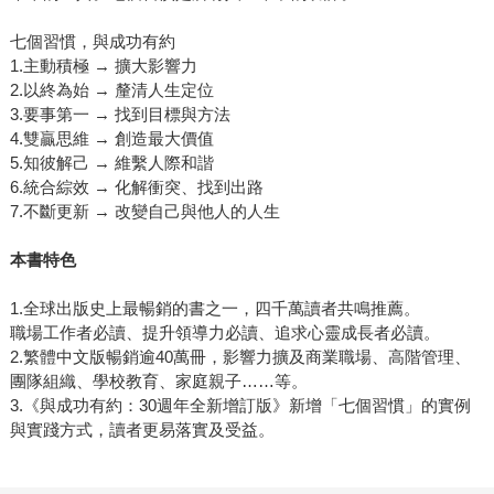
七個習慣，與成功有約
1.主動積極 → 擴大影響力
2.以終為始 → 釐清人生定位
3.要事第一 → 找到目標與方法
4.雙贏思維 → 創造最大價值
5.知彼解己 → 維繫人際和諧
6.統合綜效 → 化解衝突、找到出路
7.不斷更新 → 改變自己與他人的人生
本書特色
1.全球出版史上最暢銷的書之一，四千萬讀者共鳴推薦。
職場工作者必讀、提升領導力必讀、追求心靈成長者必讀。
2.繁體中文版暢銷逾40萬冊，影響力擴及商業職場、高階管理、
團隊組織、學校教育、家庭親子……等。
3.《與成功有約：30週年全新增訂版》新增「七個習慣」的實例
與實踐方式，讀者更易落實及受益。