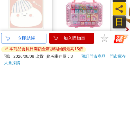
員
日
小呸角-造型便利貼(包
三麗鷗 提盒印章組 (L)
寶可
子君)
23種圖樣 附有印泥 手
毛玩
帳印章 迷你印章 印章
30
410
86
折
特價
元
69
折
特價
元
86
折
組 美樂蒂 大耳狗 酷洛
米
加入購物車
加入購物車
您可能會喜歡