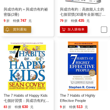
與成功有約＋與成功有約祕
與成功有約：高效能人士的
密版(2冊)
七個習慣(30週年全新增訂
版)
747
435
9
折
特價
元
79
折
特價
元
貨到通知
加入購物車
The 7 Habits of Happy Kids
The 7 Habits of Highly
七個好習慣：與成功有約(兒
Effective People
童繪本版)
630
513
83
折
特價
元
9
折
特價
元