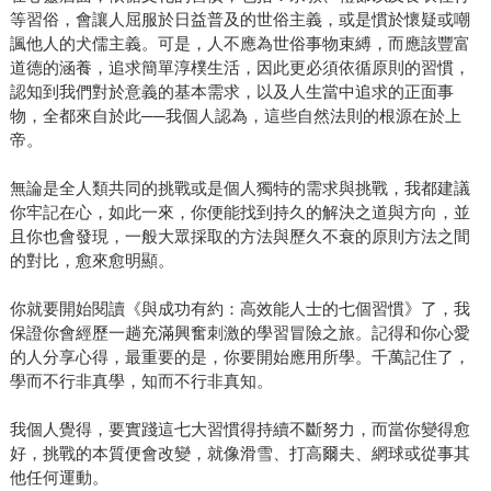
等習俗，會讓人屈服於日益普及的世俗主義，或是慣於懷疑或嘲
諷他人的犬儒主義。可是，人不應為世俗事物束縛，而應該豐富
道德的涵養，追求簡單淳樸生活，因此更必須依循原則的習慣，
認知到我們對於意義的基本需求，以及人生當中追求的正面事
物，全都來自於此──我個人認為，這些自然法則的根源在於上
帝。
無論是全人類共同的挑戰或是個人獨特的需求與挑戰，我都建議
你牢記在心，如此一來，你便能找到持久的解決之道與方向，並
且你也會發現，一般大眾採取的方法與歷久不衰的原則方法之間
的對比，愈來愈明顯。
你就要開始閱讀《與成功有約：高效能人士的七個習慣》了，我
保證你會經歷一趟充滿興奮刺激的學習冒險之旅。記得和你心愛
的人分享心得，最重要的是，你要開始應用所學。千萬記住了，
學而不行非真學，知而不行非真知。
我個人覺得，要實踐這七大習慣得持續不斷努力，而當你變得愈
好，挑戰的本質便會改變，就像滑雪、打高爾夫、網球或從事其
他任何運動。