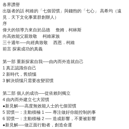
各界讚譽
出版者的話 柯維的「七個習慣」與錢煦的「七心」 高希均（遠
見．天下文化事業群創辦人）
序
偉大的領導力來自於品德 詹姆．柯林斯
向高效能父親致敬 柯維家族
三十週年──向經典致敬 西恩．柯維
前言 探索成功的真義
第一部 重新探索自我──由內而外造就自己
1 真正認識你自己
2 新時代，舊煩惱
3 解決煩惱只需要改變習慣
第二部 個人的成功──從依賴到獨立
4 由內而外建立七大習慣
●新見解──高度無效能人士的七個習慣
5 習慣一：主動積極 1 ── 專注做好你能控制的事
6 習慣一：主動積極 2 ── 造成影響，不要被影響
●新見解──做正面行動者，創造命運