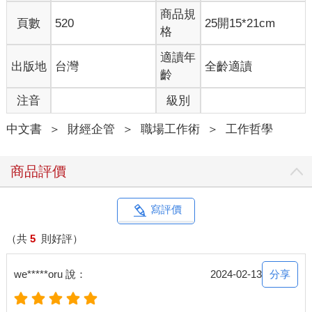
商品規
頁數
520
25開15*21cm
格
適讀年
出版地
台灣
全齡適讀
齡
注音
級別
中文書
＞
財經企管
＞
職場工作術
＞
工作哲學
商品評價
寫評價
（共
5
則好評）
分享
we*****oru 說：
2024-02-13