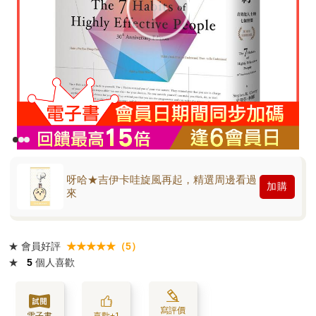
呀哈★吉伊卡哇旋風再起，精選周邊看過
加購
來
★
會員好評
★★★★★（5）
★
5
個人喜歡
寫評價