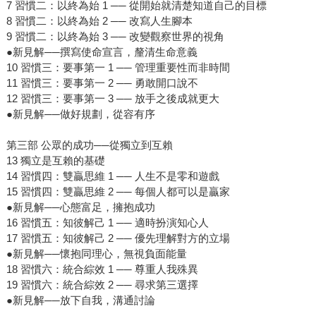
7 習慣二：以終為始 1 ── 從開始就清楚知道自己的目標
8 習慣二：以終為始 2 ── 改寫人生腳本
9 習慣二：以終為始 3 ── 改變觀察世界的視角
●新見解──撰寫使命宣言，釐清生命意義
10 習慣三：要事第一 1 ── 管理重要性而非時間
11 習慣三：要事第一 2 ── 勇敢開口說不
12 習慣三：要事第一 3 ── 放手之後成就更大
●新見解──做好規劃，從容有序
第三部 公眾的成功──從獨立到互賴
13 獨立是互賴的基礎
14 習慣四：雙贏思維 1 ── 人生不是零和遊戲
15 習慣四：雙贏思維 2 ── 每個人都可以是贏家
●新見解──心態富足，擁抱成功
16 習慣五：知彼解己 1 ── 適時扮演知心人
17 習慣五：知彼解己 2 ── 優先理解對方的立場
●新見解──懷抱同理心，無視負面能量
18 習慣六：統合綜效 1 ── 尊重人我殊異
19 習慣六：統合綜效 2 ── 尋求第三選擇
●新見解──放下自我，溝通討論