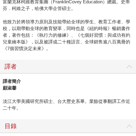
富蘭克林柯維教育集團（FranklinCovey Education）總裁。史蒂
芬．柯維之子，哈佛大學企管碩士。
他致力於將領導力原則及技能帶給全球的學生、教育工作者、學
校，以期帶動全球的教育變革，同時也是《紐約時報》暢銷書作
者，著作包括：《執行力的修練》、《七個好習慣：與成功有約
兒童繪本版》，以及被譯成二十種語言、全球銷售逾八百萬冊的
《7個習慣決定未來》。
譯者
譯者簡介
顧淑馨
淡江大學美國研究所碩士、台大歷史系畢。業餘從事翻譯工作近
二十年。
目錄