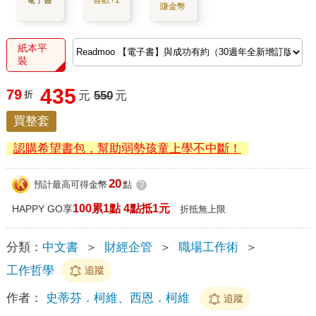
電子書
喜歡+1
賺金幣
紙本平
裝
435
79
折
元
550
元
買整套
認購希望書包，幫助弱勢孩童上學不中斷！
20
預計最高可得金幣
點
?
100累1點 4點抵1元
HAPPY GO享
折抵無上限
分類：
中文書
＞
財經企管
＞
職場工作術
＞
工作哲學
追蹤
作者：
史蒂芬．柯維、西恩．柯維
追蹤