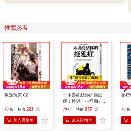
推薦必看
叛逆玩家 02
一本書終結你的拖延
祕密
症：透過「小行動」打
開大腦的行動開關，懶
221
237
79
折
特價
元
79
折
特價
元
79
折
人也能變身「行動派」
的37個科學方法
加入購物車
加入購物車