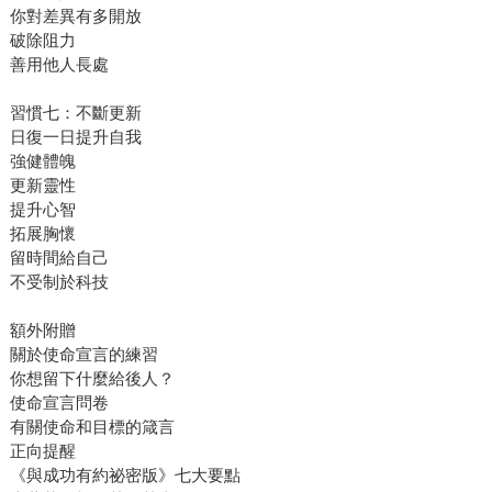
你對差異有多開放
破除阻力
善用他人長處
習慣七：不斷更新
日復一日提升自我
強健體魄
更新靈性
提升心智
拓展胸懷
留時間給自己
不受制於科技
額外附贈
關於使命宣言的練習
你想留下什麼給後人？
使命宣言問卷
有關使命和目標的箴言
正向提醒
《與成功有約祕密版》七大要點