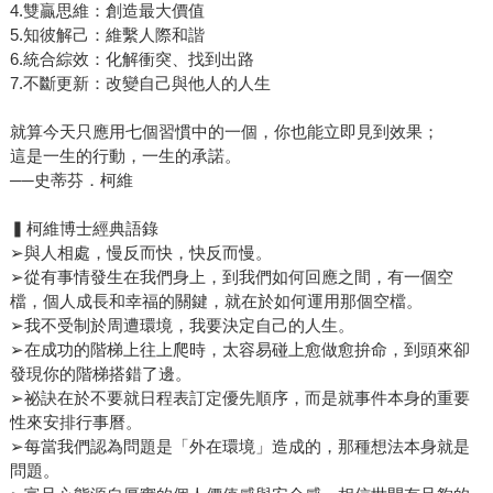
4.雙贏思維：創造最大價值
5.知彼解己：維繫人際和諧
6.統合綜效：化解衝突、找到出路
7.不斷更新：改變自己與他人的人生
就算今天只應用七個習慣中的一個，你也能立即見到效果；
這是一生的行動，一生的承諾。
──史蒂芬．柯維
▍柯維博士經典語錄
➢與人相處，慢反而快，快反而慢。
➢從有事情發生在我們身上，到我們如何回應之間，有一個空
檔，個人成長和幸福的關鍵，就在於如何運用那個空檔。
➢我不受制於周遭環境，我要決定自己的人生。
➢在成功的階梯上往上爬時，太容易碰上愈做愈拚命，到頭來卻
發現你的階梯搭錯了邊。
➢祕訣在於不要就日程表訂定優先順序，而是就事件本身的重要
性來安排行事曆。
➢每當我們認為問題是「外在環境」造成的，那種想法本身就是
問題。