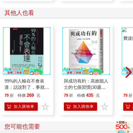
其他人也看
99%的人輸在不會表
與成功有約：高效能人
費波
達：話說對了，事就成
士的七個習慣(30週年
了。公司裡該怎麼說
全新增訂版)
269
435
79
折
特價
元
79
折
特價
元
79
折
話？麻煩就沒了。
加入購物車
加入購物車
您可能也需要