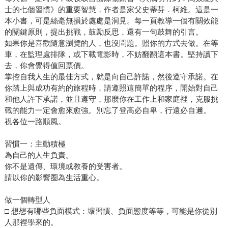
士的七個習慣》的重要智慧，作者是家父史蒂芬．柯維。這是一
本小書，可是絲毫無損於處處是洞見。每一頁教導一個有關效能
的關鍵原則，提出挑戰，鼓勵反思，還有一句鼓舞的引言。
如果你是喜歡隨意瀏覽的人，也沒問題。照你的方式去做。在等
車，在監理處排隊，或下載電影時，不妨翻翻這本書。堅持讀下
去，你會覺得值回票價。
掌控自我人生的最佳方式，就是向自己許諾，然後遵守承諾。在
你踏上與成功有約的旅程時，請遵照這簡單的程序，開始對自己
和他人許下承諾，並且遵守，那麼你在工作上和家庭裡，克服挑
戰的能力一定會愈來愈強。別忘了登高必自卑，行遠必自邇。
祝各位一路順風。
習慣一：主動積極
為自己的人生負責。
你不是遺傳、環境或教養的受害者。
請以你的影響圈為生活重心。
做一個轉型人
□ 想想有哪些負面模式：壞習慣、負面態度等等，可能是你從別
人那裡學來的。