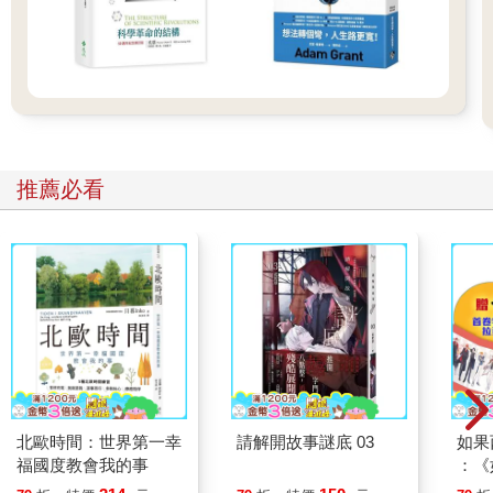
推薦必看
北歐時間：世界第一幸
請解開故事謎底 03
如果
福國度教會我的事
：《
喵》