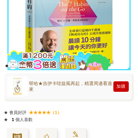
呀哈★吉伊卡哇旋風再起，精選周邊看過
加購
來
★
會員好評
★★★★★（1）
★
1
個人喜歡