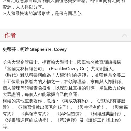
➢富足心態源自厚實的個人價值感與安全感。相信世間有足夠的
資源，人人得以分享。
➢人類最快速的溝通形式，是保有同理心。
作者
史蒂芬．柯維 Stephen R. Covey
哈佛大學企管碩士、楊百翰大學博士，國際知名教育訓練機構
「富蘭克林柯維公司」（FranklinCovey Co.）共同創辦人。
《時代》雜誌稱譽柯維為「人類潛能的導師」，並獲選為全美二
十五位最有影響力的人物之一；在領導理論、家庭與人際關係、
個人管理等領域素負盛名，以深刻且直接的引導，畢生致力於向
大眾證明，每個人都能掌握自己的命運。
柯維的其他重要著作，包括：《與成功有約》、《成功哪有那麼
難》、《7個習慣教出優秀的孩子》、《與生活有約》、《與幸福
有約》、《與領導有約》、《第8個習慣》、《柯維經典語錄》、
《漫畫讀通柯維成功學》、《第3選擇》及《讓好工作找上你》
等。