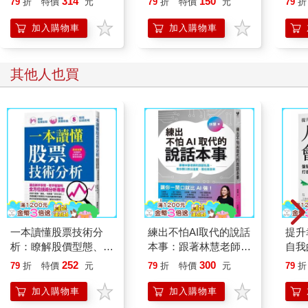
314
150
79
折
特價
元
79
折
特價
元
79
折
【首
加入購物車
加入購物車
其他人也買
一本讀懂股票技術分
練出不怕AI取代的說話
提升
析：瞭解股價型態、掌
本事：跟著林慧老師的
自我
握買賣時機、提高投資
說話私塾，教你開口說
點現
252
300
79
折
特價
元
79
折
特價
元
79
折
表現！
出溫度、信任與效率
來！
加入購物車
加入購物車