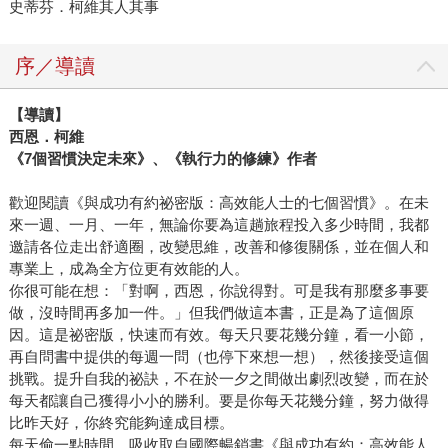
史蒂芬．柯維其人其事
序／導讀
【導讀】
西恩．柯維
《7個習慣決定未來》、《執行力的修練》作者
歡迎閱讀《與成功有約祕密版：高效能人士的七個習慣》。在未
來一週、一月、一年，無論你要為這趟旅程投入多少時間，我都
邀請各位走出舒適圈，改變思維，改善和修復關係，並在個人和
專業上，成為全方位更有效能的人。
你很可能在想：「對啊，西恩，你說得對。可是我有那麼多事要
做，沒時間再多加一件。」但我們做這本書，正是為了這個原
因。這是祕密版，快速而有效。每天只要花幾分鐘，看一小節，
再自問書中提供的每週一問（也停下來想一想），然後接受這個
挑戰。提升自我的祕訣，不在於一夕之間做出劇烈改變，而在於
每天都讓自己獲得小小的勝利。要是你每天花幾分鐘，努力做得
比昨天好，你終究能夠達成目標。
每天偷一點時間，吸收取自國際暢銷書《與成功有約：高效能人