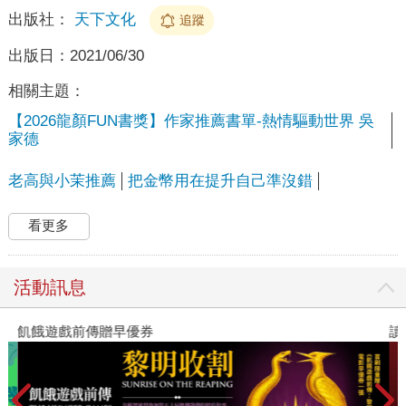
出版社：
天下文化
追蹤
出版日：
2021/06/30
相關主題：
【2026龍顏FUN書獎】作家推薦書單-熱情驅動世界 吳
家德
老高與小茉推薦
把金幣用在提升自己準沒錯
看更多
活動訊息
飢餓遊戲前傳贈早優券
讀