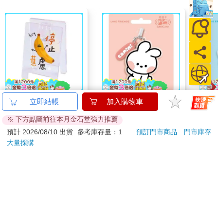
哩哩扣扣招牌壓克力夾
minini SuperCard名牌
mini
立即結帳
加入購物車
(香蕉)
造型悠遊卡-conini【受
造型悠
※ 下方點圖前往本月金石堂強力推薦
託代銷】
託代
75
179
88
折
特價
元
特價
元
特價
預計 2026/08/10 出貨
參考庫存量：1
預訂門市商品
門市庫存
大量採購
加入購物車
加入購物車
您可能會喜歡