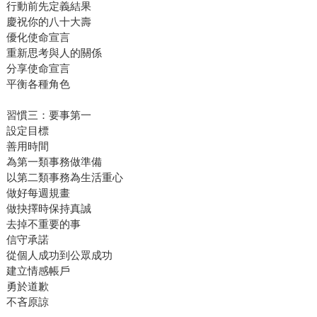
行動前先定義結果
慶祝你的八十大壽
優化使命宣言
重新思考與人的關係
分享使命宣言
平衡各種角色
習慣三：要事第一
設定目標
善用時間
為第一類事務做準備
以第二類事務為生活重心
做好每週規畫
做抉擇時保持真誠
去掉不重要的事
信守承諾
從個人成功到公眾成功
建立情感帳戶
勇於道歉
不吝原諒