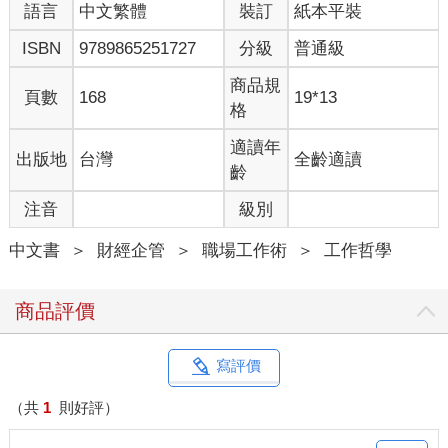
語言
中文繁體
裝訂
紙本平裝
ISBN
9789865251727
分級
普通級
商品規
頁數
168
19*13
格
適讀年
出版地
台灣
全齡適讀
齡
注音
級別
中文書
＞
財經企管
＞
職場工作術
＞
工作哲學
商品評價
寫評價
（共
1
則好評）