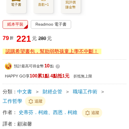
寫評價
電子書
喜歡+1
賺金幣
紙本平裝
Readmoo 電子書
221
79
折
元
280
元
認購希望書包，幫助弱勢孩童上學不中斷！
10
預計最高可得金幣
點
?
100累1點 4點抵1元
HAPPY GO享
折抵無上限
分類：
中文書
＞
財經企管
＞
職場工作術
＞
工作哲學
追蹤
作者：
史蒂芬．柯維、西恩．柯維
追蹤
譯者：
顧淑馨