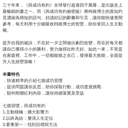
三十年來，《與成功有約》全球發行超過四千萬冊，是出版史上
最暢銷的書之一。而《與成功有約祕密版》將柯維博士的真知灼
見濃縮為簡短的語句、好讀好記的辭彙和引言，讓你能快速查閱
參考，每天利用十分鐘吸收柯維博士的智慧，助你拿回人生主動
權。
提升自我的祕訣，不在於一夕之間做出劇烈改變，而在於每天都
讓自己獲得小小的勝利，努力做得比昨天好。如此一來，不管是
在家庭裡、工作中，一切都能操之在己，發揮最大效能，全面提
升人生經營策略！
本書特色
．快速精準的介紹七個成功習慣
．提供問題讓你反思，助你採取行動，成功度過挑戰
．額外附贈紅利內容，讓你持續落實及受益
七個習慣，與成功有約
1.主動積極：擴大影響力
2.以終為始：釐清人生定位
3.要事第一：找到目標與方法