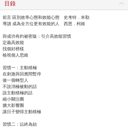
目錄
前言 區別效率心態和效能心態 史考特．米勒
導讀 成為全方位更有效能的人 西恩．柯維
與成功有約祕密版：引介高效能習慣
定義高效能
找個好榜樣
檢視個人思維
習慣一：主動積極
在刺激與回應間暫停
做一個轉型人
不說消極被動的話
說主動積極的話
縮小關注圈
擴大影響圈
讓日子變得主動積極
習慣二：以終為始