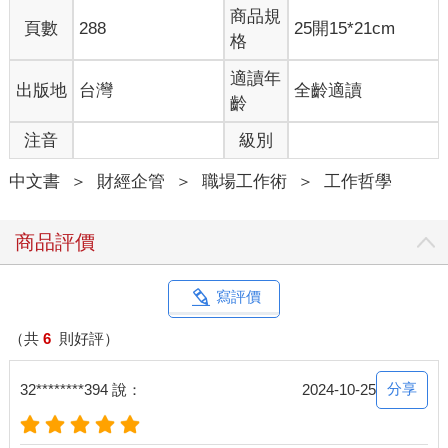
商品規
頁數
288
25開15*21cm
格
適讀年
出版地
台灣
全齡適讀
齡
注音
級別
中文書
＞
財經企管
＞
職場工作術
＞
工作哲學
商品評價
寫評價
（共
6
則好評）
分享
32********394 說：
2024-10-25