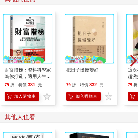
財富階梯：資料科學家
把日子慢慢變好
這次
為你打造，適用人生各
超激
階段的致富策略
絕讚
331
332
79
折
特價
元
79
折
特價
元
79
折
加入購物車
加入購物車
其他人也看