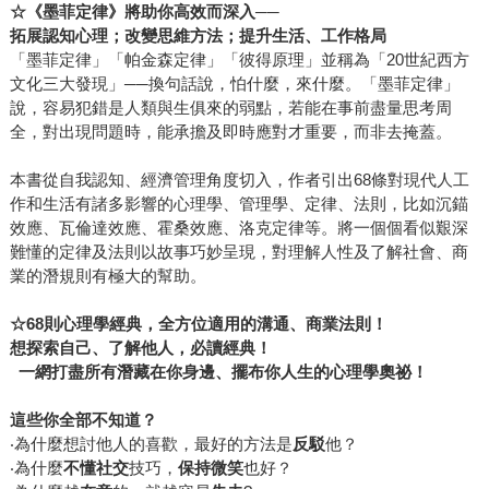
☆《墨菲定律》將助你高效而深入──
拓展認知心理；改變思維方法；提升生活、工作格局
「墨菲定律」「帕金森定律」「彼得原理」並稱為「20世紀西方
文化三大發現」──換句話說，怕什麼，來什麼。「墨菲定律」
說，容易犯錯是人類與生俱來的弱點，若能在事前盡量思考周
全，對出現問題時，能承擔及即時應對才重要，而非去掩蓋。
本書從自我認知、經濟管理角度切入，作者引出68條對現代人工
作和生活有諸多影響的心理學、管理學、定律、法則，比如沉錨
效應、瓦倫達效應、霍桑效應、洛克定律等。將一個個看似艱深
難懂的定律及法則以故事巧妙呈現，對理解人性及了解社會、商
業的潛規則有極大的幫助。
☆68則心理學經典，全方位適用的溝通、商業法則！
想探索自己、了解他人，必讀經典！
一網打盡所有潛藏在你身邊、擺布你人生的心理學奧祕！
這些你全部不知道？
‧為什麼想討他人的喜歡，最好的方法是
反駁
他？
‧為什麼
不懂社交
技巧，
保持微笑
也好？