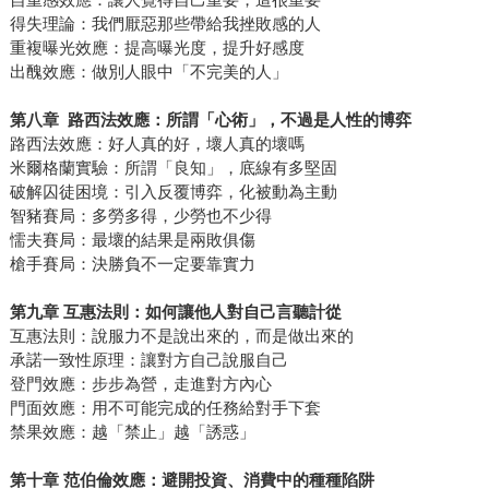
得失理論：我們厭惡那些帶給我挫敗感的人
重複曝光效應：提高曝光度，提升好感度
出醜效應：做別人眼中「不完美的人」
第八章
路西法效應：所謂
「
心術
」
，不過是人性的博弈
路西法效應：好人真的好，壞人真的壞嗎
米爾格蘭實驗：所謂「良知」，底線有多堅固
破解囚徒困境：引入反覆博弈，化被動為主動
智豬賽局：多勞多得，少勞也不少得
懦夫賽局：最壞的結果是兩敗俱傷
槍手賽局：決勝負不一定要靠實力
第九章
互惠法則：如何讓他人對自己言聽計從
互惠法則：說服力不是說出來的，而是做出來的
承諾一致性原理：讓對方自己說服自己
登門效應：步步為營，走進對方內心
門面效應：用不可能完成的任務給對手下套
禁果效應：越「禁止」越「誘惑」
第十章
范伯倫效應：避開投資、消費中的種種陷阱