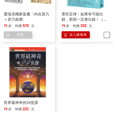
愛瑞克獨家套書〈內在原力
墨菲定律：如果有可能出
＋原力效應〉
錯，那就一定會出錯！（令
人深思的行為背後，藏著好
570
332
75
折
特價
元
79
折
特價
元
玩古怪的心理效應！暢銷百
停售
加入購物車
萬冊的日常行為心理指南）
世界最神奇的24堂課
221
79
折
特價
元