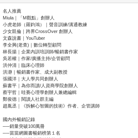
名人推薦
Miula｜「M觀點」創辦人
小虎老師（羅鈞鴻）｜聲音訓練/溝通教練
少女凱倫｜跨界CrossOver 創辦人
文森說書｜YouTuber
李全興(老查)｜數位轉型顧問
林長揚｜企業內訓培訓師/暢銷書作家
吳若權｜作家/廣播主持/企管顧問
洪仲清｜臨床心理師
洪瀞｜暢銷書作家、成大副教授
張國洋｜大人學共同創辦人
蘇書平｜為你而讀/人資商學院創辦人
蔡宇哲｜哇賽心理學創辦人兼總編輯
鄭俊德｜閱讀人社群主編
趙胤丞｜《拆解心智圖的技術》作者、企管講師
國內外暢銷記錄
──銷量突破100萬冊
──當當網圖書暢銷榜第１名