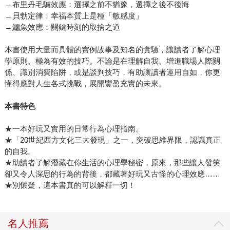
→布里丹毛驢效應：選擇之前不猶豫，選擇之後不後悔
→貝勃定律：幸福本質上是種「敏感度」
→鱷魚效應：關鍵時刻的取捨之道
本書使用大量而具體的實例故事及知名的實驗，讓讀者了解心理
學原則、極為有效的技巧。不論是在理解自我、增進職場人際關
係、識別消費陷阱，或是談判技巧，有助讓讀者運用自如，你更
懂得應對人生各式挑戰，展開豐盈充實的未來。
本書特色
★一本好玩又實用的日常行為心理指南。
★「20世紀西方文化三大發現」之一，突破思維界限，認識真正
的自我。
★助讀者了解潛藏在你生活的心理學秘密，原來，那些讓人發笑
卻又令人深思的行為的背後，都藏著好玩又古怪的心理效應……
★別懷疑，這本書真的可以解釋一切！
名人推薦