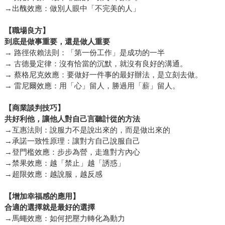
→出醜效應：做別人眼中「不完美的人」
【職場良方】
到底是做事重要，還是做人重要
→ 路徑依賴法則：「第一份工作」是成功的一半
→ 古德曼定律：沒有恰當的沉默，就沒有良好的溝通。
→ 蔡格尼克效應：要做好一件事的最好辦法，是立刻去做。
→ 雷尼爾效應：用「心」留人，勝過用「薪」留人。
【商業談判技巧】
共好利他，讓他人對自己言聽計從的方法
→互惠法則：說服力不是說出來的，而是做出來的
→承諾一致性原理：讓對方自己說服自己
→登門檻效應：步步為營，走進對方內心
→禁果效應：越「禁止」越「誘惑」
→超限效應：越說服，越反感
【增加幸福感的應用】
合適的選擇就是最好的選擇
→馬蠅效應：如何把壓力轉化為動力