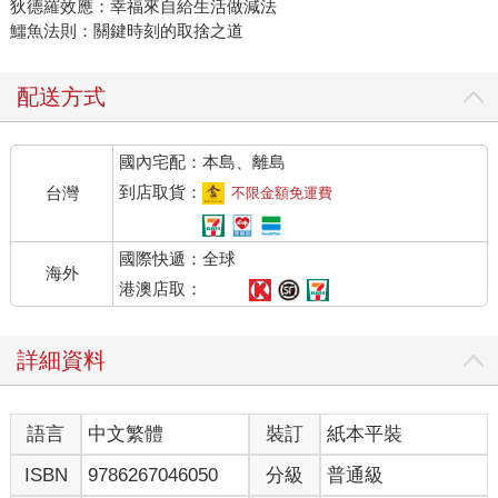
狄德羅效應：幸福來自給生活做減法
鱷魚法則：關鍵時刻的取捨之道
配送方式
國內宅配：本島、離島
到店取貨：
台灣
不限金額免運費
國際快遞：全球
海外
港澳店取：
詳細資料
語言
中文繁體
裝訂
紙本平裝
ISBN
9786267046050
分級
普通級