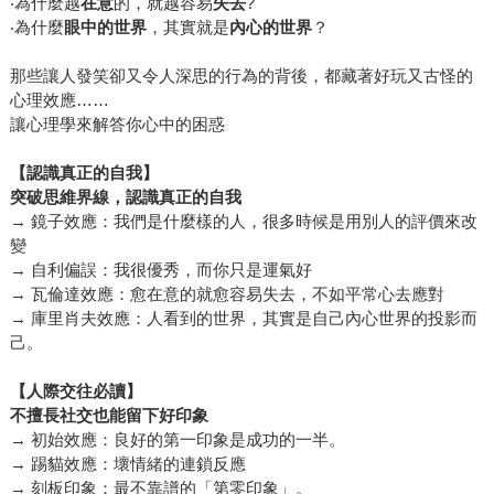
‧為什麼越
在意
的，就越容易
失去
?
‧為什麼
眼中的世界
，其實就是
內心的世界
？
那些讓人發笑卻又令人深思的行為的背後，都藏著好玩又古怪的
心理效應……
讓心理學來解答你心中的困惑
【認識真正的自我】
突破思維界線，認識真正的自我
→ 鏡子效應：我們是什麼樣的人，很多時候是用別人的評價來改
變
→ 自利偏誤：我很優秀，而你只是運氣好
→ 瓦倫達效應：愈在意的就愈容易失去，不如平常心去應對
→ 庫里肖夫效應：人看到的世界，其實是自己內心世界的投影而
己。
【人際交往必讀】
不擅長社交也能留下好印象
→ 初始效應：良好的第一印象是成功的一半。
→ 踢貓效應：壞情緒的連鎖反應
→ 刻板印象：最不靠譜的「第零印象」。