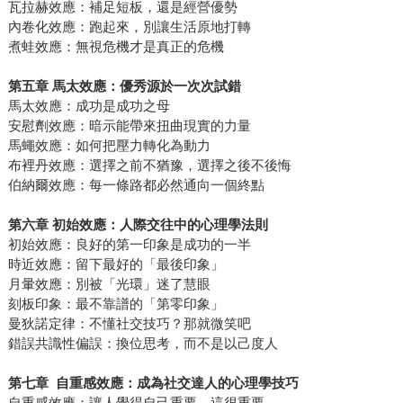
瓦拉赫效應：補足短板，還是經營優勢
內卷化效應：跑起來，別讓生活原地打轉
煮蛙效應：無視危機才是真正的危機
第五章
馬太效應：優秀源於一次次試錯
馬太效應：成功是成功之母
安慰劑效應：暗示能帶來扭曲現實的力量
馬蠅效應：如何把壓力轉化為動力
布裡丹效應：選擇之前不猶豫，選擇之後不後悔
伯納爾效應：每一條路都必然通向一個終點
第六章
初始效應：人際交往中的心理學法則
初始效應：良好的第一印象是成功的一半
時近效應：留下最好的「最後印象」
月暈效應：別被「光環」迷了慧眼
刻板印象：最不靠譜的「第零印象」
曼狄諾定律：不懂社交技巧？那就微笑吧
錯誤共識性偏誤：換位思考，而不是以己度人
第七章
自重感效應：成為社交達人的心理學技巧
自重感效應：讓人覺得自己重要，這很重要