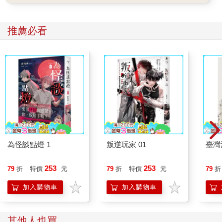
推薦必看
為怪談點燈 1
叛逆玩家 01
臺灣
253
253
79
折
特價
元
79
折
特價
元
79
折
加入購物車
加入購物車
其他人也買