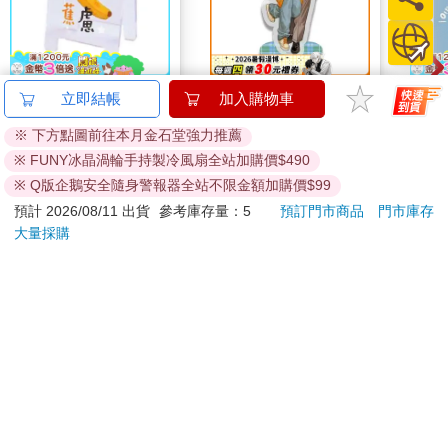
哩哩扣扣招牌壓克力夾
捕夢網與薨全身立牌
小呸
立即結帳
加入購物車
(香蕉)
仔君
※ 下方點圖前往本月金石堂強力推薦
75
270
88
折
特價
元
特價
元
86
折
※ FUNY冰晶渦輪手持製冷風扇全站加購價$490
加入購物車
加入購物車
※ Q版企鵝安全隨身警報器全站不限金額加購價$99
預計 2026/08/11 出貨
參考庫存量：5
預訂門市商品
門市庫存
大量採購
您可能會喜歡