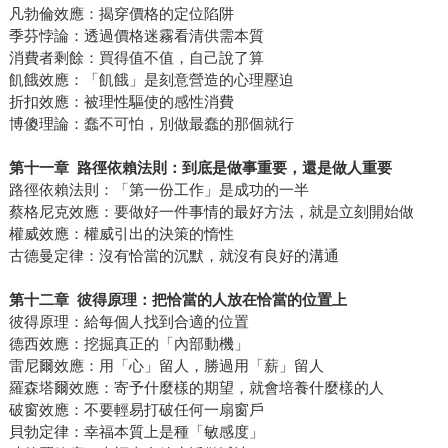
凡勃倫效應：揭穿價格的定位陷阱
季芬悖論：透過價格迷霧看清供需本質
消費者剩餘：買得值不值，自己說了算
飢餓效應：「飢餓」是刻意營造的心理壓迫
折扣效應：被理性驅使的感性消費
博傻理論：蠢不可怕，別做最蠢的那個就行
第十一章
路徑依賴法則：到底是做事重要，還是做人重要
路徑依賴法則：「第一份工作」是成功的一半
蔡格尼克效應：要做好一件事情的最好方法，就是立刻開始做
權威效應：權威引出的決策的惰性
古德曼定律：沒有恰當的沉默，就沒有良好的溝通
第十二章
彼得原理：把恰當的人放在恰當的位置上
彼得原理：給每個人找到合適的位置
德西效應：挖掘真正的「內部動機」
雷尼爾效應：用「心」留人，勝過用「薪」留人
羅森塔爾效應：寄予什麼樣的期望，就會培養什麼樣的人
破窗效應：不要輕易打破任何一扇窗戶
貝勃定律：幸福本質上是種「敏感度」