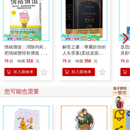
情緒價值：消除內耗，
解答之書：專屬於你的
逆思
把情緒變得有價值，跟
人生答案(柔紋皮面燙
具影
誰都能自在相處
金＋方背穿線精裝)
人生
316
356
79
折
特價
元
79
折
特價
元
79
折
加入購物車
加入購物車
您可能也需要