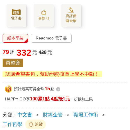
寫評價
電子書
喜歡+1
賺金幣
紙本平裝
Readmoo 電子書
332
79
折
元
420
元
買整套
認購希望書包，幫助弱勢孩童上學不中斷！
15
預計最高可得金幣
點
?
100累1點 4點抵1元
HAPPY GO享
折抵無上限
分類：
中文書
＞
財經企管
＞
職場工作術
＞
工作哲學
追蹤