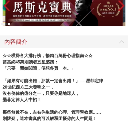
內容簡介
☆☆橫掃各大排行榜，暢銷百萬冊心理指南☆☆
當當網
45
萬則讀者五星盛讚：
「只要一開始閱讀，便想多買一本
。
」
「如果有可能出錯，那就一定會出錯！」──墨菲定律
20
世紀西方三大發明之一，
沒有僥倖的億分之一，只要你是地球人，
墨菲定律人人中招！
那些無數不在，左右你生活的心理、管理學效應……
別懷疑，這本書真的可以解釋困擾你的人生問題！