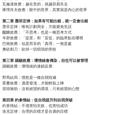
瓦倫達效應：越在意的，就越容易失去
庫理肖夫效應：眼中的世界，其實就是內心的世界
第二章
墨菲定律：如果有可能出錯，就一定會出錯
墨菲定律：唯有計劃周全，方能避免失誤
醞釀效應：「不思考」也是一種思考方式
羊群效應：「從眾」和「盲從」的臨界點在哪裡
巴南效應：似是而非的「真理」一無是處
奧砍剃刀：砍掉一切煩瑣的旁枝
第三章
踢貓效應：壞情緒會傳染，但也可以被管理
踢貓效應：壞情緒的連鎖反應
野馬結局：憤怒是一種自我毀滅
霍桑效應：適度發洩，才能輕裝上陣
習得無助：沒有絕望的環境，只有絕望的心態
第四章
約拿情結：從自我提升到自我突破
約拿情結：不僅害怕失敗，也害怕成功
洛克定律：合理的目標才是合適的目標