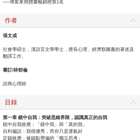
──博客來簡體書暢銷榜第1名
作者
張文成
社會學碩士，漢語言文學學士，擅長心理、經濟類圖書的著述及
翻譯工作。
審訂/林郁倫
諮商心理師
目錄
第一章
鏡中自我：突破思維界限，認識真正的自我
鏡中自我效應：「鏡中我」與「真的我」
自利偏誤：我很優秀，而你只是運氣好
定錨效應：被錨點帶偏的「獨立思考」