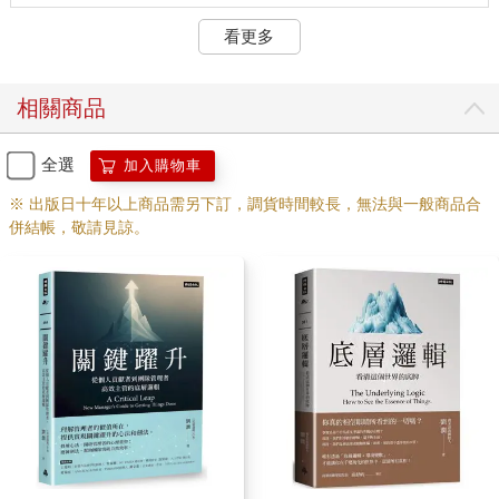
從法律上來說，肯定是綁匪錯了，所以綁匪要為他的行為坐牢，
看更多
接受法律的制裁。但我們站在首富的角度看，也許這種事情通過
加強安保等措施是可以避免的，他卻因為沒有做，導致兒子被綁
架，最終花了數億元贖回兒子。還好最終破財消災了，如果被撕
相關商品
票，那損失就更大了。到那時，即使用法律手段制裁了綁匪，又
有什麼用？損失已經發生，且無法挽回。所以，首富這時說他錯
了，是他真覺得自己錯了，不是客氣。
全選
加入購物車
首富的這種處事方法，在心理學領域，可由一個重要概念來解
※ 出版日十年以上商品需另下訂，調貨時間較長，無法與一般商品合
釋，叫課題分離。
併結帳，敬請見諒。
「課題分離」理論由奧地利心理學家阿爾弗雷德‧阿德勒(Alfred
Adler）提出，原意指「要解決人際關係的煩惱，就要區分什麼是
你的課題，什麼是我的課題」。綁架索要贖金，是綁匪的課題，
而因綁架遭受損失，是首富的課題。
比如，有人在地鐵裡踩了我一腳，誰的錯？我的錯。
明明是他踩了我，為什麼是我的錯呢？難道我不應該要求他道歉
嗎？我可以要求他道歉，但是，道歉有什麼用？而且，我要求他
道歉，不需要花時間嗎？他耍無賴和我吵起來，不是更需要花時
間嗎？我的時間難道沒地方花了嗎？對方還可能反咬一口：「你
怎麼把腳亂放啊？！」