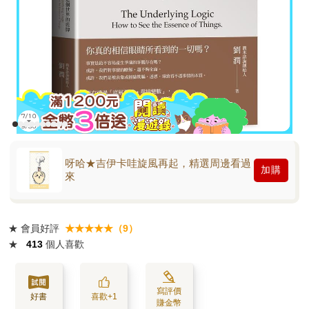
呀哈★吉伊卡哇旋風再起，精選周邊看過
加購
來
★
會員好評
★★★★★（9）
★
413
個人喜歡
寫評價
好書
喜歡+1
賺金幣