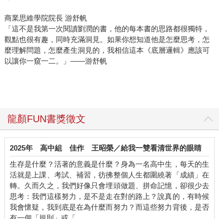
商業思維學院院長 游舒帆
「這不是我第一次閱讀劉潤的書，他的每本書的思路都很獨特，
觀點也很有趣，同時充滿洞見。如果你想知道他是怎麼思考，怎
麼理解問題，怎麼產生洞見的，我相信這本《底層邏輯》應該可
以讓你一窺一二。」——游舒帆
龍顏FUN書獎徵文
2025年
高中組
佳作
王昭榮／給我一雙看清世界的眼睛
生存是什麼？活著的意義是什麼？身為一名高中生，每天的生
活就是上課、考試、補習，彷彿整個人生都圍繞著「成績」在
轉。久而久之，我們好像只會埋頭做題、拼命記憶，卻很少去
思考：我們這樣努力，是不是走在對的路上？說真的，有時候
我會懷疑，我到底是在為什麼而努力？而這些努力背後，是否
有一個「規則」或「…