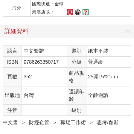
國際快遞：全球
五年後的今天，這門課程已經有46萬人加入。
海外
這也就意味著，有32萬名學員是在課程正式結束之後加入的，這
港澳店取：
更令我高興。
因為我不希望這只是做一年就結束了的事。我希望做一件能夠長
詳細資料
期延續下去的事情，於是，在這門課程中，我講述了一些商業的
底層邏輯，因為只有底層邏輯才有生命力。在面臨變化的時候，
底層邏輯能夠應用到新的變化裡面，從而產生新的方法論。
語言
中文繁體
裝訂
紙本平裝
什麼是「底層邏輯」？
2012年，馬雲和王健林設了一個「億元賭局」——如果10年之
ISBN
9786263350717
分級
普通級
後，電商在中國零售市場所占的份額超過50%，王健林就給馬雲1
億元，如果沒超過50%，馬雲給王健林1億元。
商品規
頁數
352
25開15*21cm
今天，我們回看多年前的這個賭局，不得不深思：為什麼這兩個
格
人對各自代表的線上、線下經濟的看法，會有如此大的分歧？
一方打敗另一方，是因為二者之間有天大的不同嗎？不是的。
適讀年
出版地
台灣
全齡適讀
是因為相同的地方更多，一方才有機會「幹掉」另一方。
齡
以萬達為代表的線下經濟和以阿里巴巴為代表的線上經濟，在底
注音
級別
層邏輯上沒有本質的區別。從本質上來說，二者都是流量、轉化
率、客單價和回購率四部分的不同組合。可能一方的做法與另一
中文書
＞
財經企管
＞
職場工作術
＞
思考/創新
方不一樣，但是雙方服務的客戶、提供的價值是一樣的。就好比
一個做鞋子的幹不掉一個賣水果的，因為他們之間沒有太多相同