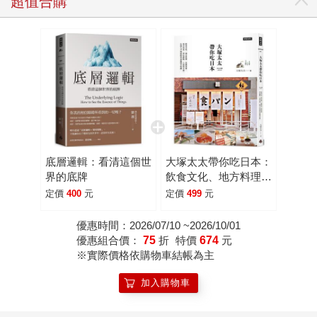
超值合購
底層邏輯：看清這個世
大塚太太帶你吃日本：
界的底牌
飲食文化、地方料理、
星級食材 、巷弄美
定價
400
元
定價
499
元
食、夢幻甜點、人氣伴
手禮，在地人才知道的
優惠時間：2026/07/10 ~2026/10/01
美食秘境全收錄。
優惠組合價：
75
折
特價
674
元
※實際價格依購物車結帳為主
加入購物車