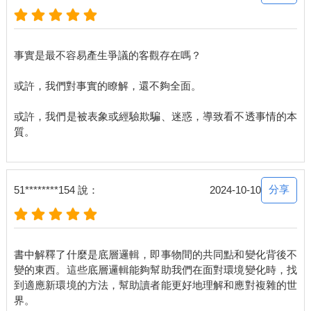
在這本書中，我把在《5分鐘商學院》中講述的底層邏輯的內容進
行了總結，與你分享是非對錯、思考問題、個體進化、理解他
人、社會協作五個方面的底層邏輯，帶你看清世界的底牌。
事實是最不容易產生爭議的客觀存在嗎？
「底層邏輯」來源於不同中的相同，變化背後的不變。
「底層邏輯」並不局限於商業世界。希望你在看到千變萬化的世
或許，我們對事實的瞭解，還不夠全面。
界後，依然能心態平靜、不焦慮，能夠通過「底層邏輯+環境變
數」不斷創造新的方法論，看清世界的底牌，始終如魚得水。
或許，我們是被表象或經驗欺騙、迷惑，導致看不透事情的本
質。
一個人心中，應該有三種「對錯觀」
一位悍匪經過周密的計畫，綁架了首富的兒子。最終，首富以數
億元贖回了兒子。整個過程驚心動魄、跌宕起伏，不輸一部警匪
分享
51********154 說：
2024-10-10
大片。其中，一段首富和綁匪的對話卻令人深思。
綁匪問首富：「你為什麼這麼冷靜？」
首富回答：「因為這次是我錯了。我們在當地知名度這麼高，但
是一點兒防備都沒有，比如我去打球，早上5點多自己開車出門，
書中解釋了什麼是底層邏輯，即事物間的共同點和變化背後不
在路上，幾部車就可以把我圍下來，而我竟然一點防備都沒有，
變的東西。這些底層邏輯能夠幫助我們在面對環境變化時，找
我要仔細檢討一下。」
到適應新環境的方法，幫助讀者能更好地理解和應對複雜的世
什麼？首富說自己錯了！為什麼？明明是綁匪違反了法律，綁架
了他的兒子。