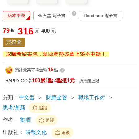
?
紙本平裝
金石堂 電子書
Readmoo 電子書
316
79
折
元
400
元
買整套
認購希望書包，幫助弱勢孩童上學不中斷！
15
預計最高可得金幣
點
?
100累1點 4點抵1元
HAPPY GO享
折抵無上限
分類：
中文書
＞
財經企管
＞
職場工作術
＞
思考/創新
追蹤
作者：
劉潤
追蹤
出版社：
時報文化
追蹤