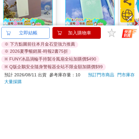
NEW拾光V-25K橫線簡
2027-48K跨年月計畫
哆啦
立即結帳
加入購物車
約筆記本-暮玫
乘風漫騎
Sup
※ 下方點圖前往本月金石堂強力推薦
遊卡
240
49
特價
元
65
折
特價
元
特價
※ 2026夏季暢銷展-時報2書75折
※ FUNY冰晶渦輪手持製冷風扇全站加購價$490
加入購物車
加入購物車
※ Q版企鵝安全隨身警報器全站不限金額加購價$99
預計 2026/08/11 出貨
參考庫存量：10
預訂門市商品
門市庫存
您可能會喜歡
大量採購