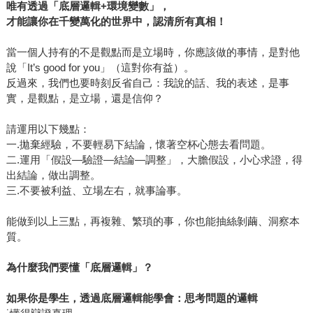
唯有透過「底層邏輯+環境變數」，
才能讓你在千變萬化的世界中，認清所有真相！
當一個人持有的不是觀點而是立場時，你應該做的事情，是對他
說「It’s good for you」（這對你有益）。
反過來，我們也要時刻反省自己：我說的話、我的表述，是事
實，是觀點，是立場，還是信仰？
請運用以下幾點：
一.拋棄經驗，不要輕易下結論，懷著空杯心態去看問題。
二.運用「假設—驗證—結論—調整」，大膽假設，小心求證，得
出結論，做出調整。
三.不要被利益、立場左右，就事論事。
能做到以上三點，再複雜、繁瑣的事，你也能抽絲剝繭、洞察本
質。
為什麼我們要懂「底層邏輯」？
如果你是學生，透過底層邏輯能學會：思考問題的邏輯