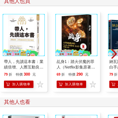
其他人也買
帶人，先讀這本書：業
乩身1：踏火伏魔的罪
納瓦
績倍增、人際互動良好
人（Netflix影集原著小
白手
的引導式管理
說）
矽谷
300
290
79
折
特價
元
69
折
特價
元
79
折
哲學
加入購物車
加入購物車
其他人也看