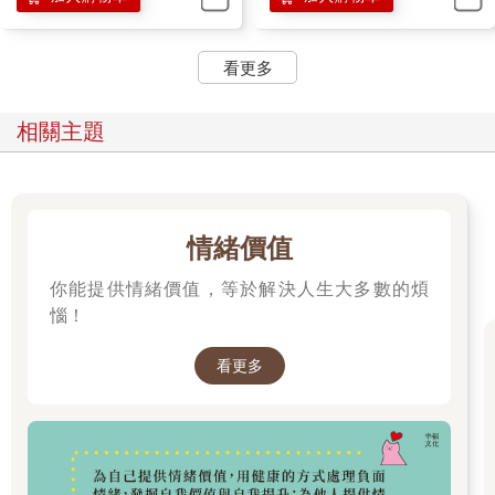
要付出的成本，比C把工地的門鎖上的成本高得多，雖然懲罰C會
讓其覺得冤，但是以後所有工地的擁有者就都會把門鎖上了，於
看更多
是這樣的事情會大量減少。經濟學家是從「社會總成本」的角度
來判斷一件事的對錯在誰。雖然有時這樣的判斷看上去不合理，
但會比從「純粹的道義」的角度更有「效果」。
相關主題
商人的對錯觀
對於上述情況，商人可能這樣想：不管是A的錯還是C的錯，B都
死了；不管讓誰承擔責任，B都無法起死回生——從個體利益最大
化的角度看，B只能怪自己。
情緒價值
也許B在生命的最後一刻，會想：「這是我的錯，我不該蠢到被A
你能提供情緒價值，等於解決人生大多數的煩
誘騙至此。」
惱！
再看一個例子。一個人走在人行橫道上時，一輛卡車衝他疾馳而
來，所有人都大聲呼喊，叫他讓開，他卻淡定地說：「他不能撞
看更多
我。他撞我是違反交通法規的，他要負全責。我就不讓。」最
後，這個行人被卡車撞死了。
這是誰的錯，卡車司機的錯？當然。但是，這樣的判斷無法救回
行人的命。
行人那時應該這樣想：不讓，就是我錯，因為不讓開我就會死。