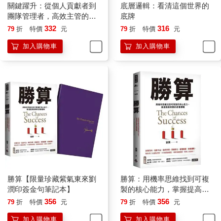
那怎麼辦？我要說「我的錯，我的錯」，然後心平氣和地走到旁
關鍵躍升：從個人貢獻者到
底層邏輯：看清這個世界的
邊。這是因為，我的時間比他的值錢，浪費同樣的時間，我的損
團隊管理者，高效主管的底
底牌
失大——「誰的損失大，就是誰的錯」。
層邏輯
332
316
79
折
特價
元
79
折
特價
元
一個人心中，應該有三種「對錯觀」：①法學家的對錯觀，②經
加入購物車
加入購物車
濟學家的對錯觀，③商人的對錯觀。
舉個例子：壞人A誘騙好人B進入C的沒有鎖門的工地，B失足摔
死了。請問，這是誰的錯？
法學家的對錯觀
對於上述情況，法學家可能會說：「這當然是A的錯，這就是蓄意
謀殺，還有什麼好討論的！」
是的，如果證據確鑿，在法學家眼中，這就是A的錯。但是，這種
「大快人心」的對錯觀，不一定能避免類似案件再度發生——法
學家做不到的事情，經濟學家也許能做到。
勝算【限量珍藏紫氣東來劉
勝算：用機率思維找到可複
經濟學家的對錯觀
潤印簽金句筆記本】
製的核心能力，掌握提高勝
對於上述情況，經濟學家可能有不同看法：是C的錯。
算的底層邏輯
356
356
79
折
特價
元
79
折
特價
元
也許有人會說：「啊？為什麼啊？C也太冤了吧？」
加入購物車
加入購物車
經濟學家是這樣考慮的：整個社會為避免B被A誘騙進入C的工地