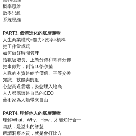
概率思維
數學思維
系統思維
PART3. 個體進化的底層邏輯
人生商業模式=能力×效率×槓桿
把工作當成玩
如何做好時間管理
指數級增長、正態分佈和冪律分佈
把事做對，創造10倍價值
人脈的本質是給予價值、平等交換
知識、技能與態度
心態高過雲端，姿態埋入地底
人人都應該是自己的CEO
藝術家為人類帶來自由
PART4. 理解他人的底層邏輯
理解What、Why、How，才能知行合一
幽默，是溢出的智慧
所謂洞察本質，就是會打比方