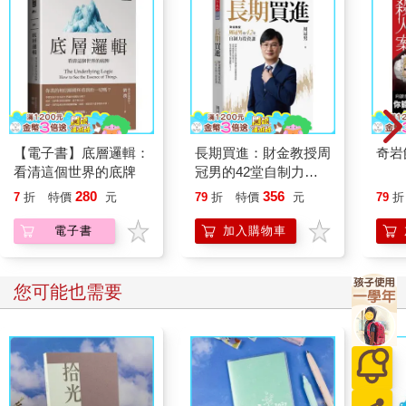
【電子書】底層邏輯：
長期買進：財金教授周
奇岩
看清這個世界的底牌
冠男的42堂自制力投
資課
280
356
7
折
特價
元
79
折
特價
元
79
折
電子書
加入購物車
您可能也需要