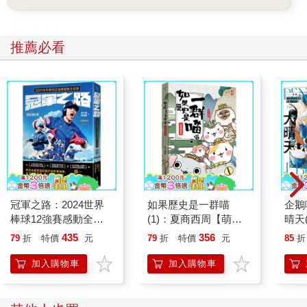
推薦必看
冠軍之路：2024世界
如果歷史是一群喵
企鵝
棒球12強賽感動全紀
(1)：夏商西周【萌貓
晴天
錄【聯名電影書】
漫畫學歷史】(暢銷二
「謹
435
356
79
折
特價
元
79
折
特價
元
85
折
版)
加入購物車
加入購物車