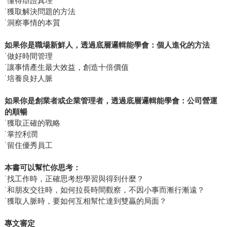
˙懂得辯證真理
˙獲取解決問題的方法
˙洞察事情的本質
如果你是職場新鮮人，透過底層邏輯能學會：個人進化的方法
˙做好時間管理
˙讓事情產生最大效益，創造十倍價值
˙培養良好人脈
如果你是創業者或企業管理者，透過底層邏輯能學會：公司營運
的順暢
˙獲取正確的戰略
˙掌控利潤
˙留住優秀員工
本書可以幫忙你思考：
˙找工作時，正確思考想學習與得到什麼？
˙和朋友交往時，如何拉長時間觀察，不因小事而漸行漸遠？
˙獲取人脈時，要如何互相幫忙達到雙贏的局面？
專文審
定