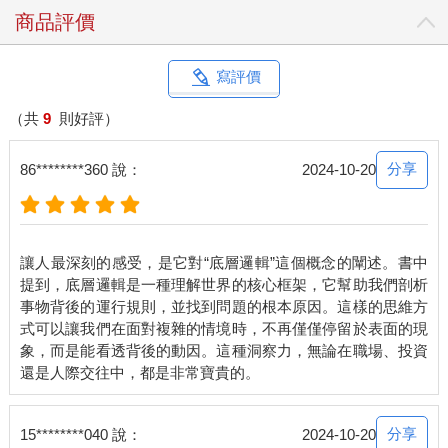
之處。
商品評價
兩個人發生爭執的時候，一定是因為他們之間有更多的相同之
處，而不是不同之處。完全不同的兩個人是吵不起來的。
事物間的共同點，就是底層邏輯。
寫評價
只有不同之中的相同之處、變化背後不變的東西，才是底層邏
輯。
（共
9
則好評）
只有底層邏輯，才是有生命力的。
只有底層邏輯，在我們面臨環境變化時，才能被應用到新的變化
分享
86********360 說：
2024-10-20
中，從而產生適應新環境的方法論。
所以我們說：
讓人最深刻的感受，是它對“底層邏輯”這個概念的闡述。書中
底層邏輯+環境變數=方法論
提到，底層邏輯是一種理解世界的核心框架，它幫助我們剖析
事物背後的運行規則，並找到問題的根本原因。這樣的思維方
如果只教給你各行各業的「乾貨」（方法論），那只是「授人以
式可以讓我們在面對複雜的情境時，不再僅僅停留於表面的現
魚」，一旦環境出現任何變化，「乾貨」就不再適用。
象，而是能看透背後的動因。這種洞察力，無論在職場、投資
但如果教給你的是底層邏輯，那就是「授人以漁」，你可以通過
不變的底層邏輯，推演出順應時勢的方法論。
所以，只有掌握了底層邏輯，只有探尋到萬變中的不變，才能動
態地、持續地看清事物的本質。
分享
15********040 說：
2024-10-20