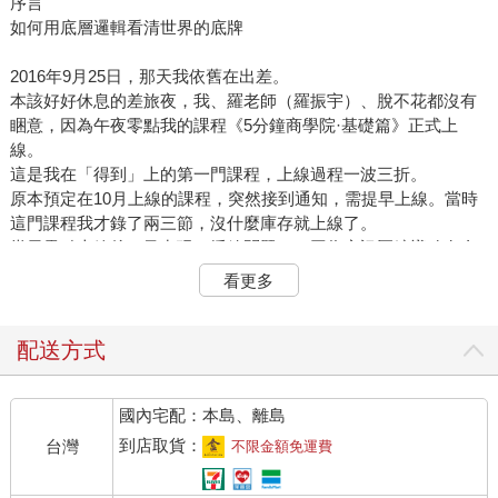
序言
如何用底層邏輯看清世界的底牌
2016年9月25日，那天我依舊在出差。
本該好好休息的差旅夜，我、羅老師（羅振宇）、脫不花都沒有
睏意，因為午夜零點我的課程《5分鐘商學院·基礎篇》正式上
線。
這是我在「得到」上的第一門課程，上線過程一波三折。
原本預定在10月上線的課程，突然接到通知，需提早上線。當時
這門課程我才錄了兩三節，沒什麼庫存就上線了。
當天零點上線後，又出現了播放問題——因為音訊壓縮導致有金
屬音。我馬上拿出隨身攜帶的錄音筆，重新錄了一遍，更換了音
看更多
訊，折騰到淩晨一兩點才最終完成。
第二天，也就是9月26日，我萬萬沒有想到，當天就有7000多人
訂閱了《5分鐘商學院》。
配送方式
我非常高興，但也誠惶誠恐。自此，我終於開啟了一個承諾，一
個要花一整年交付的承諾。
國內宅配：本島、離島
2016年，是非常辛苦的一年。我有半年以上的時間都在出差的路
上，剩餘時間，每天都要花14個小時來做《5分鐘商學院》。
到店取貨：
台灣
不限金額免運費
但是，一切都有了回報。一年後，這門課程已經有了14萬名學
員。