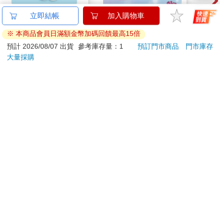
「其實我家的經濟也吃不起三千圓的午餐，但我不想被別人知
minini SuperCard名牌
迪士尼 草莓熊系列-可
Ska
道，所以就一直參加到現在，但我也決定不再參加了。下次要不
造型悠遊卡-jenini【受
愛髮飾裝扮掛卡(粉色)
(48
要去便利商店外帶咖啡，然後一起去公園聊天？」
託代銷】
179
55
特價
元
7
折
特價
元
53
折
那次之後，她們就經常喝著一百圓的咖啡，一起在公園度過愉快
的時光。
加入購物車
加入購物車
很多人因為不必要的虛榮心，把自己逼到無路可退。
最重要的是，努力做真實的自己。
即使打腫臉充胖子，也遲早會被拆穿。而且即使騙得了別人，也
您可能會喜歡
騙不了自己。越是欺騙自己，隱藏自己的盔甲就會越來越厚重，
心理壓力也就越來越大。
做真實的自己，心情就可以很輕鬆。
想笑就笑，做自己想做的事，如果提不起興致，就面帶笑容婉
拒。能夠這樣心情放輕鬆的人，才是活出真實的自己。
不虛榮，琢磨自己這塊玉
有一句禪語叫做「玉不磨無光」。
每個人內心都有寶石，就像只要琢磨就會發光的原石。但如果原
SHTF Survival Boot
【德國
PHI
石不努力琢磨，終究只是石頭，所以要找到自己內心的原石，努
Camp
ROMMELSBACHE諾
鍵盤滑
力琢磨出光芒。