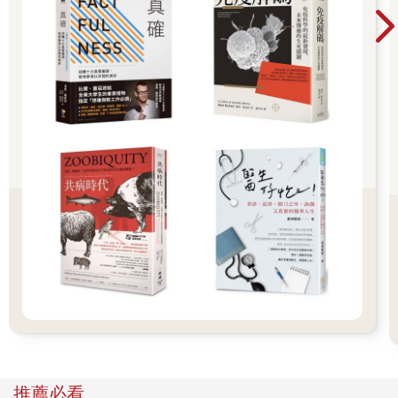
良好的人際關係可以豐富人生。
但是，人的煩惱中，人際關係的煩惱占了大多數。
因為我們往往會在意別人更甚於我們自己。
從第一次見面的時候開始，就開始將焦點放在對方身上。「不知
道這個人是怎樣的人？」、「不知道個性怎麼樣？」、「不知道
價值觀、興趣是否和我一樣」，甚至思考「不知道我會不會喜歡
這個人」，忘記了自己，將焦點都放在對方身上。
如果和那個人之間的關係不順利，就會立刻把責任歸咎於對方，
認為對方的性格有問題，對方說話不中聽，對方沒有為自己做什
麼……總之，都是對方的錯。
只要有這種想法，就不可能建立良好的人際關係。
不要將焦點放在對方身上，而是要注視自己。
首先要客觀認清自己，把自己分成四大部分。
第一，自己的哪些部分絕對無法改變，絕對無法讓步。
第二，如果想要改變，也不是不能改變，但盡可能不想改變的部
分。
第三，只要有心，就可以輕易改變的部分。
第四，自己也認為改一改比較好的部分。
首先，正視自己的心情、想法和不自覺的行為，把自己分成這四
推薦必看
個部分。