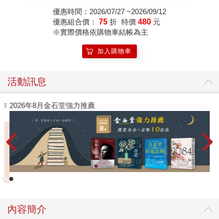
學」。55個消除煩惱
優惠時間：2026/07/27 ~2026/09/12
的禪智慧，讓你獨處時
優惠組合價：
75
折
特價
480
元
安然自得，在人群中也
※實際價格依購物車結帳為主
不會感到孤單。
加入購物車
活動訊息
作
2026年8月金石堂強力推薦
內容簡介