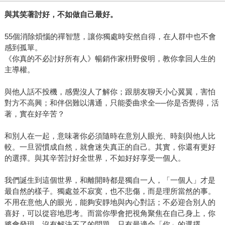
與其笑著討好，不如做自己最好。
55個消除煩惱的禪智慧，讓你獨處時安然自得，在人群中也不會
感到孤單。
《你真的不必討好所有人》暢銷作家枡野俊明，教你拿回人生的
主導權。
與他人話不投機，感覺沒人了解你；跟朋友聊天小心翼翼，害怕
對方不高興；和伴侶難以溝通，只能委曲求全──你是否覺得，活
著，實在好辛苦？
和別人在一起，意味著你必須隨時在意別人眼光、時刻與他人比
較。一旦習慣成自然，就會迷失真正的自己。其實，你還有更好
的選擇。與其辛苦討好全世界，不如好好享受一個人。
我們誕生到這個世界，和離開時都是獨自一人，「一個人」才是
最自然的樣子。獨處並不寂寞，也不悲傷，而是理所當然的事。
不用在意他人的眼光，能夠安靜地與內心對話；不必迎合別人的
喜好，可以從容地思考。而當你學會把視角聚焦在自己身上，你
將會發現，沒有解決不了的問題，只有最適合「你」的選擇。