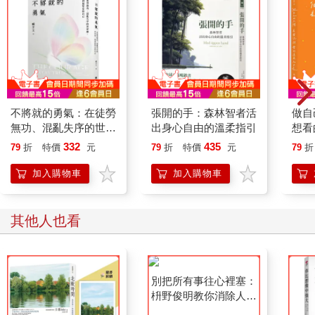
麼？
最重要的就是相互尊重對方的第一部分。
進一步而言，如果彼此的第一部分有決定性的差異，就不需要勉
強來往。
當然，沒有必要故意和對方發生衝突，可以保持適當的距離，只
維持表面的關係就好。
為人際關係煩惱的人，以及認為自己很不擅長人際關係的人，都
不將就的勇氣：在徒勞
張開的手：森林智者活
做自
有一個共同點，就是太想要和每個人都建立良好的關係，也就是
無功、混亂失序的世界
出身心自由的溫柔指引
想看
想要面面俱到、八面玲瓏。
裡，找到最堅定的自己
福路
332
435
有時候為了迎合大家，委屈地改變了根本不想改變的自己。
79
折
特價
元
79
折
特價
元
79
折
的訴
如果一而再，再而三地發生這種狀況，就會永遠都無法建立真正
【親
加入購物車
加入購物車
的人際關係。
不妨重新檢視自己，然後好好珍惜自己的「第一部分」。
其他人也看
想笑就笑，想哭就哭，
想說話就說話。
這就是你「真實的樣子」。
真實的自己很輕鬆