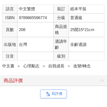
語言
中文繁體
裝訂
紙本平裝
「這才是上天賦予我的使命」、「這才是我該走的人生之路」，
當我們能夠產生這樣的確信時，才能夠發現自己真正的生命意義
ISBN
9789865596774
分級
普通級
和幸福。
商品規
頁數
208
25開15*21cm
有一個成語叫做「自問自答」，就是問自己的心，由自己的心來
格
回答。這對人生是一件很重要的事。
適讀年
出版地
台灣
全齡適讀
一個人在獨處的時候，才能夠自問自答。
齡
注音
級別
我們誕生來到這個世界，和離開這個世界時都是一個人。即使是
雙胞胎或是三胞胎，也並不是同時誕生，無論再怎麼恩愛的夫
中文書
＞
心理勵志
＞
自我成長
＞
改變/轉念
妻，都無法同年同月同日死。
由此可以了解，人本來就是一個人，一個人才是自然的樣子。
商品評價
一個人並不寂寞，也並不悲傷，而是理所當然、天經地義的事。
正因為這樣，我們要珍惜一個人獨處的時間，珍惜獨自思考的時
寫評價
間。