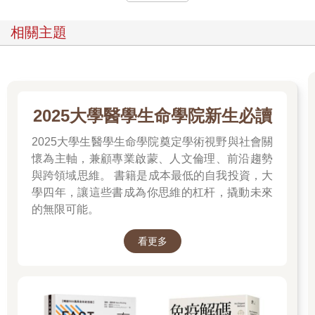
人帶來幸福。
本書將焦點集中在「一個人」的意義，和「一個人」的美好上。
相關主題
希望本書能夠協助各位讀者不要輕易受到世界的變化所影響，不
要受到他人的影響，踏實而穩健地邁向自己的人生。
一個人過日子的人際關係
2025大學醫學生命學院新生必讀
在你的內心，
2025大學生醫學生命學院奠定學術視野與社會關
哪一個部分是絕對無法改變的？
懷為主軸，兼顧專業啟蒙、人文倫理、前沿趨勢
這個世界上，
與跨領域思維。 書籍是成本最低的自我投資，大
沒有任何一種關係
學四年，讓這些書成為你思維的杠杆，撬動未來
需要你改變自己的底線去維持。
的無限可能。
了解自己的底線
看更多
人在降臨人世和離開這個世界時都是一個人。這是真理，但人活
在世上，絕對不可能一個人。
既然我們無法擺脫人際關係，當然要努力建立能夠帶來喜悅的關
係，而不是會帶來煩惱的關係。