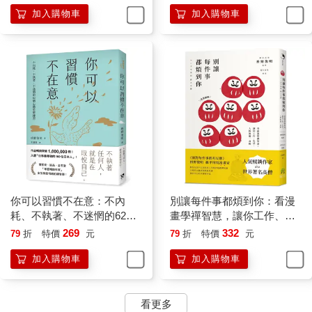
加入購物車
加入購物車
「菩薩」就是「自己原本清澈無比的心」。
自己帶著怎樣的使命來到這個世界？自己在這個世界必須完成什
麼使命？如果有一百個人，就會有一百種不同的作用。
思考這個問題很重要。無法藉由和他人比較得到這個問題的答
案，也無法透過模仿他人找到答案，必須自己充分思考，才能夠
找到答案。
「這才是上天賦予我的使命」、「這才是我該走的人生之路」，
當我們能夠產生這樣的確信時，才能夠發現自己真正的生命意義
和幸福。
有一個成語叫做「自問自答」，就是問自己的心，由自己的心來
回答。這對人生是一件很重要的事。
一個人在獨處的時候，才能夠自問自答。
我們誕生來到這個世界，和離開這個世界時都是一個人。即使是
你可以習慣不在意：不內
別讓每件事都煩到你：看漫
雙胞胎或是三胞胎，也並不是同時誕生，無論再怎麼恩愛的夫
耗、不執著、不迷惘的62個
畫學禪智慧，讓你工作、生
妻，都無法同年同月同日死。
心態重整練習
活、人際無憂一身輕
269
332
79
折
特價
元
79
折
特價
元
由此可以了解，人本來就是一個人，一個人才是自然的樣子。
加入購物車
加入購物車
一個人並不寂寞，也並不悲傷，而是理所當然、天經地義的事。
正因為這樣，我們要珍惜一個人獨處的時間，珍惜獨自思考的時
間。
看更多
意識到每個人都是一個人，才能夠活出豐富的人生，為自己和他