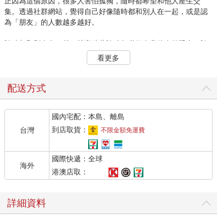
正因為這個原因，很多人害怕孤獨，隨時都希望和他人產生交
集。透過社群網站，覺得自己好像隨時都和別人在一起，或是認
為「朋友」的人數越多越好。
隨時都和別人在一起，就意味著隨時都必須在意他人的眼光，隨
時都把自己和別人進行比較。一旦習慣這種狀態，久而久之，就
看更多
會迷失真正的自己，進而迷失自己的人生。
禪語中有「主人公」這個名詞，這和電影或是電視中的「主角」
配送方式
有點不太一樣，而是代表「自己原來的樣子」。
國內宅配：本島、離島
禪認為，每個人內心都有「菩薩」。
到店取貨：
台灣
不限金額免運費
「菩薩」就是「自己原本清澈無比的心」。
國際快遞：全球
自己帶著怎樣的使命來到這個世界？自己在這個世界必須完成什
海外
麼使命？如果有一百個人，就會有一百種不同的作用。
港澳店取：
思考這個問題很重要。無法藉由和他人比較得到這個問題的答
詳細資料
案，也無法透過模仿他人找到答案，必須自己充分思考，才能夠
找到答案。