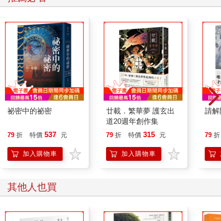
這樣有助於客觀地判斷和對方之間的關係，如果想要改變和對方
之間的關係，請不要寄望於對方，而是要在自己身上尋求改變關
係的契機。
既然已經發現了第三部分和第四部分，就要積極而努力地加以改
變，尤其是第四部分，不要固執，要立刻改變。
但是，第一和第二部分不需要勉強自己改變，尤其是第一部分
「絕對無法改變的自己」，一旦輕易改變，就可能會迷失自己。
對於自己絕對無法讓步的底線，無論對方是誰，都不需要讓步。
在公司時，有時候可能被迫改變重視的信念，但我認為即使是上
司的命令，也不應該輕易服從。即使和上司發生衝突，也必須保
祕密中的祕密
廿載．繁華夢 護玄出
請解
護自己所重視的信念。
道20週年創作集
即使對方是朋友，或是夫妻之間也一樣。
537
315
79
折
特價
元
79
折
特價
元
79
折
任何人際關係都不需要勉強建立
加入購物車
加入購物車
重要的是，必須了解對方也有自己的第一和第二的部分。
因此，必須尊重對方的第一和第二部分，如果無法做到這一點，
其他人也買
就不可能建立良好的關係。
不妨回顧一下自己至今為止的人際關係。好朋友、發自內心尊敬
的上司和同事，或是情人、夫妻，在這些關係中，最重要的是什