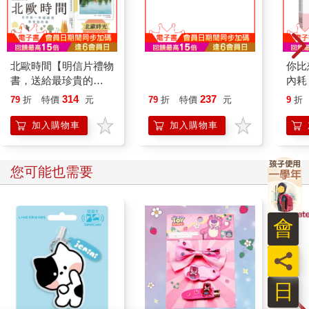
人際關係會變複雜的重要原因之一，就是我們往往會有虛榮心。
每個人的內心都或多或少會有一些虛榮心，想要讓自己看起來更
出色，希望得到眾人的認同。
北歐時間【明信片禮物
別把所有事往心裡塞：
你比
為了滿足這種虛榮心，也可能會激發進取心，努力讓自己變得更
書，送給最珍貴的
枡野俊明教你消除人生
內耗
好，所以並不一定是壞事。
你】：世界第一幸福國
麻煩事的42個解方
的3
314
237
79
折
特價
元
79
折
特價
元
9
折
但是，如果只是想要獲得他人認同，這種虛榮心就完全沒有必
度教會我的事
(《人生的麻煩事全都
可以消失》新修版)
要，要立刻擺脫想要受到眾人羨慕，想要別人說自己很厲害，想
加入購物車
加入購物車
要讓眾人對自己刮目相看的虛榮心。
有一位三十多歲的女性告訴我以下的故事。她住在所謂的高級住
宅區，她家只是普通的上班族家庭，但小孩子同學的媽媽很多都
您可能也需要
是有錢人，因為因緣際會，就加入了她們。
那些媽媽每個星期要聚餐三次，每次都會吃三千圓左右的午餐。
她基於虛榮心參加了幾次，但漸漸覺得很沒有意思，有一天，她
會
鼓起勇氣婉拒了午餐會。
「妳為什麼不來參加？」當其他人問她時，她實話實說：「因為
員
我家的經濟吃不起三千圓的午餐。」
之後，那些媽媽就沒有再邀請她參加午餐會。
日
但是，故事還沒有結束。在她婉拒午餐會的幾天之後，一起參加
午餐會的另一名成員寫了電子郵件給她，上面寫著──