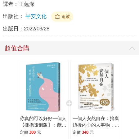
譯者：
王蘊潔
出版社：
平安文化
追蹤
出版日：
2022/03/28
超值合購
你真的可以好好一個人
一個人安然自在：捨棄
【擁抱孤獨版】：獻給
煩擾內心的人事物，化
時常感到孤單的你，一
「可惜」為「不可惜」
定價
300
元
定價
340
元
個人也能幸福の「自在
的禪智慧