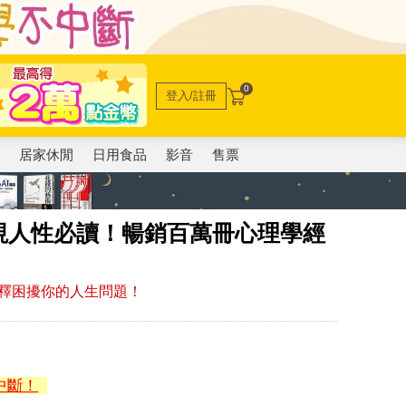
0
登入/註冊
電
居家休閒
日用食品
影音
售票
視人性必讀！暢銷百萬冊心理學經
釋困擾你的人生問題！
中斷！