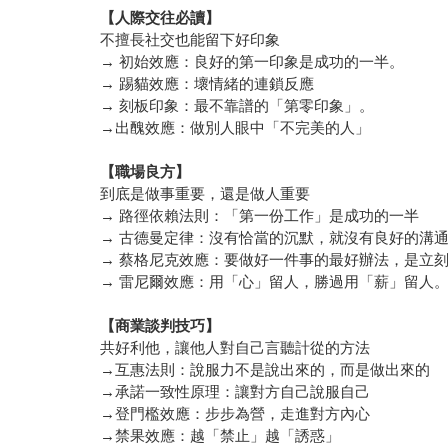
【人際交往必讀】
不擅長社交也能留下好印象
→ 初始效應：良好的第一印象是成功的一半。
→ 踢貓效應：壞情緒的連鎖反應
→ 刻板印象：最不靠譜的「第零印象」。
→出醜效應：做別人眼中「不完美的人」
【職場良方】
到底是做事重要，還是做人重要
→ 路徑依賴法則：「第一份工作」是成功的一半
→ 古德曼定律：沒有恰當的沉默，就沒有良好的溝
→ 蔡格尼克效應：要做好一件事的最好辦法，是立
→ 雷尼爾效應：用「心」留人，勝過用「薪」留人
【商業談判技巧】
共好利他，讓他人對自己言聽計從的方法
→互惠法則：說服力不是說出來的，而是做出來的
→承諾一致性原理：讓對方自己說服自己
→登門檻效應：步步為營，走進對方內心
→禁果效應：越「禁止」越「誘惑」