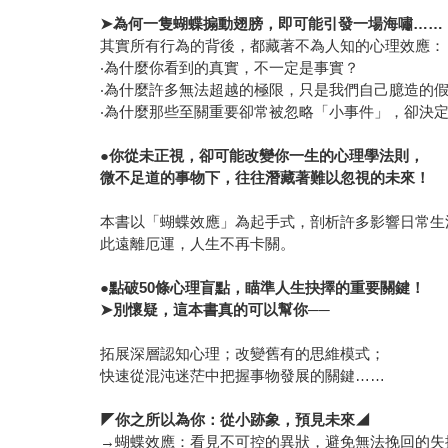
➤
為何一隻蝴蝶搧動翅膀，即可能引發一場海嘯……
其實所有行為的背後，都藏著不為人知的心理效應：
‧為什麼你看到的真實，不一定是事實？
‧為什麼許多無法超越的極限，只是我們自己臆造的
‧為什麼那些至關重要卻常被忽略「小事件」，卻決
●
你從未正視，卻可能改變你一生的心理學法則，
微不足道的事物下，往往潛藏著難以忽視的未來！
本書以「蝴蝶效應」為起手式，剖析許多影響日常生
此遠離厄運，人生不再卡關。
●
點破50條心理盲點，瞄準人生抉擇的重要關鍵！
➤
別懷疑，這本書真的可以幫你──
拓展深層認知心理；改變舊有的思維模式；
快速從混沌迷茫中把握事物發展的關鍵……
◤
你之所以為你：從小跡象，預見未來◢
→蝴蝶效應：看見不可控的異狀，避免無法挽回的失