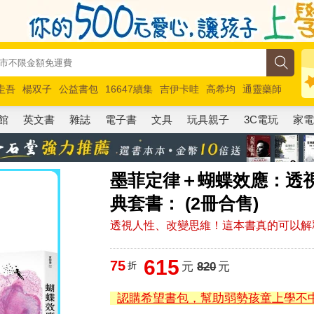
圭吾
楊双子
公益書包
16647續集
吉伊卡哇
高希均
通靈藥師
路邊攤新作
馬斯克
玩具總動員5
超慢跑
館
英文書
雜誌
電子書
文具
玩具親子
3C電玩
家
墨菲定律＋蝴蝶效應：透
典套書： (2冊合售)
透視人性、改變思維！這本書真的可以解
615
75
折
元
820
元
認購希望書包，幫助弱勢孩童上學不