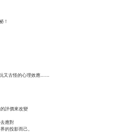
祕！
玩又古怪的心理效應……
人的評價來改變
心去應對
世界的投影而己。