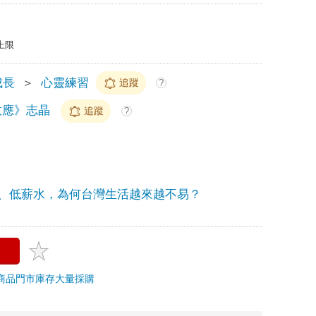
上限
成長
＞
心靈練習
追蹤
?
效應》志晶
追蹤
?
、低薪水，為何台灣生活越來越不易？
商品
門市庫存
大量採購