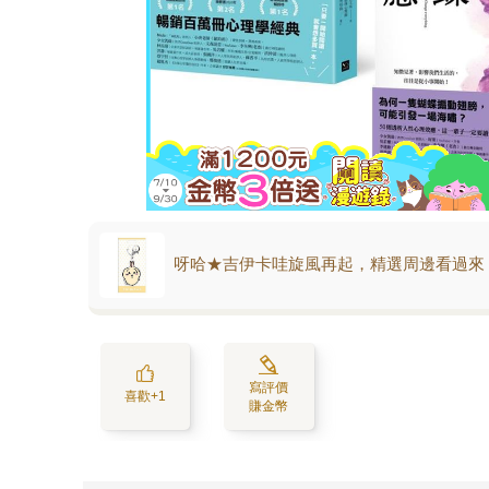
呀哈★吉伊卡哇旋風再起，精選周邊看過來
寫評價
喜歡+1
賺金幣