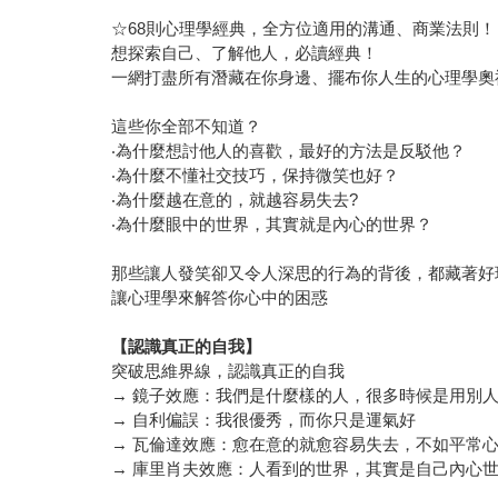
☆68則心理學經典，全方位適用的溝通、商業法則！
想探索自己、了解他人，必讀經典！
一網打盡所有潛藏在你身邊、擺布你人生的心理學奧
這些你全部不知道？
‧為什麼想討他人的喜歡，最好的方法是反駁他？
‧為什麼不懂社交技巧，保持微笑也好？
‧為什麼越在意的，就越容易失去?
‧為什麼眼中的世界，其實就是內心的世界？
那些讓人發笑卻又令人深思的行為的背後，都藏著好
讓心理學來解答你心中的困惑
【認識真正的自我】
突破思維界線，認識真正的自我
→ 鏡子效應：我們是什麼樣的人，很多時候是用別
→ 自利偏誤：我很優秀，而你只是運氣好
→ 瓦倫達效應：愈在意的就愈容易失去，不如平常
→ 庫里肖夫效應：人看到的世界，其實是自己內心