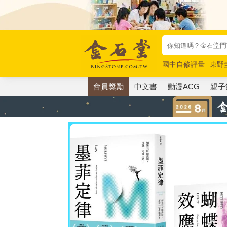
國中自修評量
東野
唯紅花綻放
奧德賽
會員獎勵
中文書
動漫ACG
親子