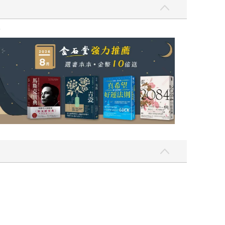
，我還值得被愛嗎？（限量作者親簽版）
2026年8月金