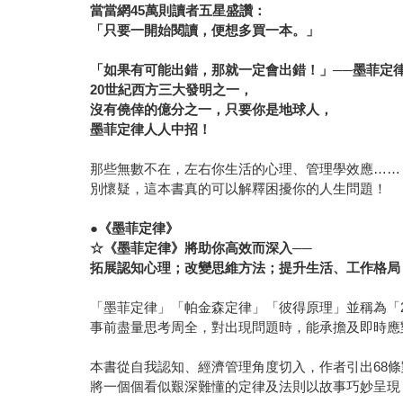
當當網45萬則讀者五星盛讚：
「只要一開始閱讀，便想多買一本。」
「如果有可能出錯，那就一定會出錯！」──墨菲定
20
世紀西方三大發明之一，
沒有僥倖的億分之一，只要你是地球人，
墨菲定律人人中招！
那些無數不在，左右你生活的心理、管理學效應……
別懷疑，這本書真的可以解釋困擾你的人生問題！
●
《墨菲定律》
☆
《墨菲定律》將助你高效而深入──
拓展認知心理；改變思維方法；提升生活、工作格局
「墨菲定律」「帕金森定律」「彼得原理」並稱為「
事前盡量思考周全，對出現問題時，能承擔及即時應
本書從自我認知、經濟管理角度切入，作者引出68
將一個個看似艱深難懂的定律及法則以故事巧妙呈現