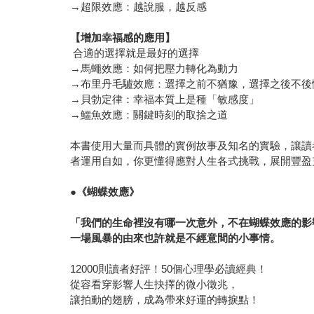
→超限效應：越說服，越反感
【增加幸福感的應用】
合適的選擇就是最好的選擇
→馬蠅效應：如何把壓力轉化為動力
→布里丹毛驢效應：選擇之前不猶豫，選擇之後不後
→貝勃定律：幸福本質上是種「敏感度」
→鱷魚效應：關鍵時刻的取捨之道
本書使用大量而具體的實例故事及知名的實驗，讓讀
者運用自如，你更懂得應對人生各式挑戰，展開豐
●
《蝴蝶效應》
「我們的生命裡沒有哪一次意外，不在蝴蝶效應的影
一場風暴的由來也許就是不經意間的小事情。
12000則讀者好評！50個心理學必讀經典！
從容看穿影響人生抉擇的微小徵兆，
讓拍動的翅膀，成為帶來好運的轉捩點！