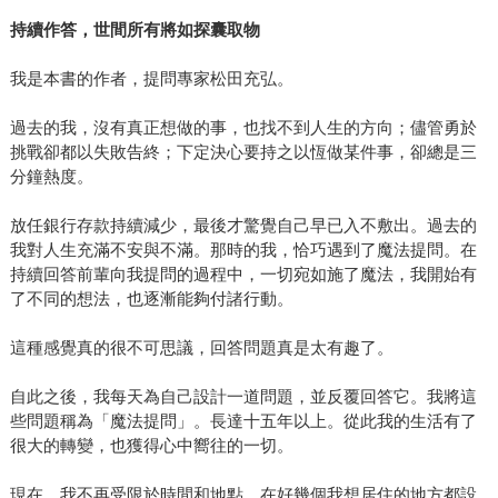
持續作答，世間所有將如探囊取物
我是本書的作者，提問專家松田充弘。
過去的我，沒有真正想做的事，也找不到人生的方向；儘管勇於
挑戰卻都以失敗告終；下定決心要持之以恆做某件事，卻總是三
分鐘熱度。
放任銀行存款持續減少，最後才驚覺自己早已入不敷出。過去的
我對人生充滿不安與不滿。那時的我，恰巧遇到了魔法提問。在
持續回答前輩向我提問的過程中，一切宛如施了魔法，我開始有
了不同的想法，也逐漸能夠付諸行動。
這種感覺真的很不可思議，回答問題真是太有趣了。
自此之後，我每天為自己設計一道問題，並反覆回答它。我將這
些問題稱為「魔法提問」。長達十五年以上。從此我的生活有了
很大的轉變，也獲得心中嚮往的一切。
現在，我不再受限於時間和地點，在好幾個我想居住的地方都設