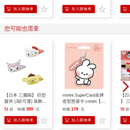
加入購物車
加入購物車
您可能也需要
【日本 三麗鷗】 巨型
minini SuperCard名牌
【日本
髮夾 (3款可選) 裝飾髮
造型悠遊卡-conini【受
】 
夾 三麗鷗周邊 凱蒂貓
託代銷】
款人
399
179
51
折
特價
元
特價
元
55
折
Kitty 庫洛米 布丁狗
髮飾
耳狗
加入購物車
加入購物車