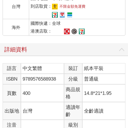
到店取貨：
台灣
不限金額免運費
國際快遞：全球
海外
港澳店取：
詳細資料
語言
中文繁體
裝訂
紙本平裝
ISBN
9789576588938
分級
普通級
商品規
頁數
400
14.8*21*1.95
格
適讀年
出版地
台灣
全齡適讀
齡
注音
級別