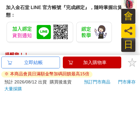
加入金石堂 LINE 官方帳號『完成綁定』，隨時掌握出貨動
會
態：
員
日
提醒您！！
金石堂及銀行均不會請您操作ATM! 如接獲電話要求您前往
ATM提款機，請不要聽從指示，以免受騙上當！
退換貨須知：
**提醒您，鑑賞期不等於試用期，退回商品須為全新狀態**
依據「消費者保護法」第19條及行政院消費者保護處公告之
「通訊交易解除權合理例外情事適用準則」，以下商品購買
後，除商品本身有瑕疵外，將不提供7天的猶豫期：
易於腐敗、保存期限較短或解約時即將逾期。（如：生
鮮食品）
依消費者要求所為之客製化給付。（客製化商品）