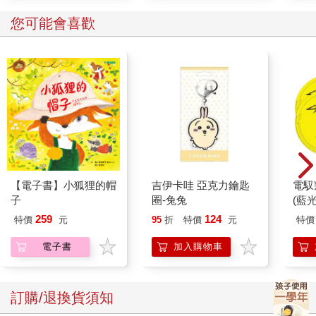
您可能會喜歡
【電子書】小狐狸的帽
吉伊卡哇 亞克力鑰匙
電馭
子
圈-兔兔
(藍
259
124
特價
元
95
折
特價
元
特價
電子書
加入購物車
訂購/退換貨須知