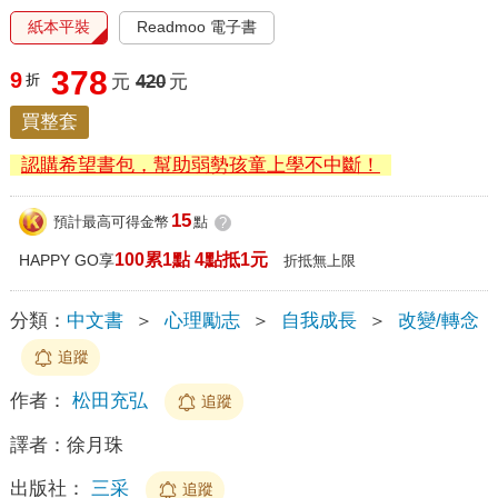
紙本平裝
Readmoo 電子書
378
9
折
元
420
元
買整套
認購希望書包，幫助弱勢孩童上學不中斷！
15
預計最高可得金幣
點
?
100累1點 4點抵1元
HAPPY GO享
折抵無上限
分類：
中文書
＞
心理勵志
＞
自我成長
＞
改變/轉念
追蹤
作者：
松田充弘
追蹤
譯者：
徐月珠
出版社：
三采
追蹤