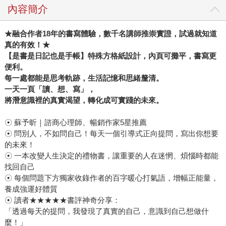
內容簡介
★
融合作者18年的書寫體驗，數千名講師推崇實證，試過就知道
真的有效！★
【是書是日記也是手帳】特殊方格紙設計，內頁可攤平，書寫更
便利。
每一處都能是思考軌跡，生活記憶和思緒釐清。
一天一頁「讀、想、寫」，
將潛意識裡的真實渴望，轉化成可實踐的未來。
☉ 蘇予昕｜諮商心理師、暢銷作家5星推薦
☉ 問別人，不如問自己！每天一個引導式正向提問，寫出你想要
的未來！
☉ 一本改變人生決定的禮物書，讓重要的人在迷惘、煩惱時都能
找回自己
☉ 每個問題下方獨家收錄作者的百字暖心打氣語，增幅正能量，
養成強運好體質
☉ 讀者★★★★★書評神奇分享：
「透過每天的提問，我發現了真實的自己，意識到自己想做什
麼！」