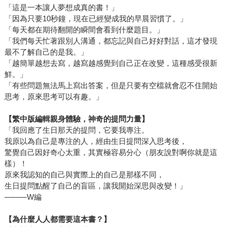
「這是一本讓人夢想成真的書！」
「因為只要10秒鐘，現在已經變成我的早晨習慣了。」
「每天都在期待翻開的瞬間會看到什麼題目。」
「我們每天忙著跟別人溝通，都忘記與自己好好對話，這才發現
最不了解自己的是我。」
「越簡單越想去寫，越寫越感覺到自己正在改變，這種感受很新
鮮。」
「有些問題無法馬上寫出答案，但是只要有空檔就會忍不住開始
思考，原來思考可以有趣。」
【繁中版編輯親身體驗，神奇的提問力量】
「我回應了生日那天的提問，它要我專注。
我原以為自己是專注的人，經由生日提問深入思考後，
驚覺自己因好奇心太重，其實極容易分心（朋友說對啊你就是這
樣）！
原來我認知的自己與實際上的自己是那樣不同，
生日提問點醒了自己的盲區，讓我開始深思與改變！」
────W編
【為什麼人人都需要這本書？】