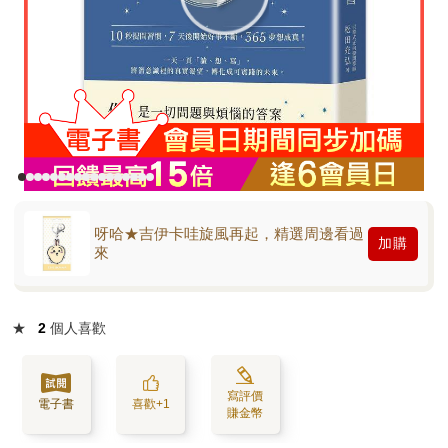
呀哈★吉伊卡哇旋風再起，精選周邊看過
加購
來
★
2
個人喜歡
寫評價
電子書
喜歡+1
賺金幣