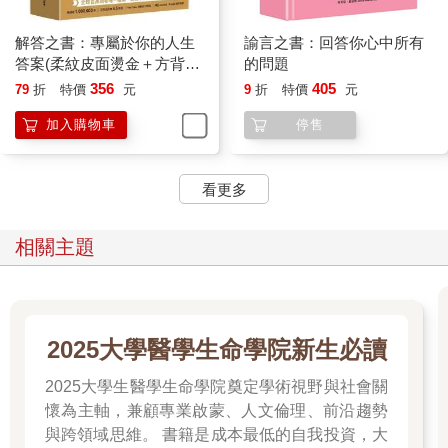
解答之書：專屬於你的人生
諭言之書：回答你心中所有
答案(柔紋皮面燙金＋方背穿
的問題
線精裝)
356
405
79
折
特價
元
9
折
特價
元
加入購物車
停售
看更多
相關主題
2025大學醫學生命學院新生必讀
2025大學生醫學生命學院奠定學術視野與社會關
懷為主軸，兼顧專業啟蒙、人文倫理、前沿趨勢
與跨領域思維。 書籍是成本最低的自我投資，大