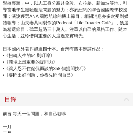
學校專題」中，以志工身分親赴倫敦、布拉格、新加坡等地，引
導當地學生體驗魔法問題的魅力；亦於紐約的聯合國國際學校授
課；演說獲選ANA 國際航線的機上節目，相關消息亦多次受到媒
體報導；由夫妻共同製作的Podcast「Life Traveler Café」，獲選
為精選節目，聽眾超過三十萬人。注重以自己的風格工作、隨本
心生活，並珍惜與重要的人度過充實時光。
日本國內外著作超過四十本。台灣有四本翻譯作品：
•《扭轉人生的54 則叮嚀》
•《商場上最重要的提問力》
•《讓人忍不住侃侃而談的358 個提問技巧》
•《要問出好問題，你得先問問自己》
目錄
前言 每天一個問題，和自己聊聊
一月