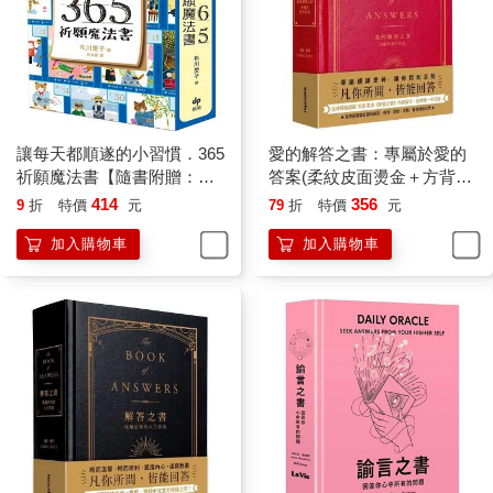
讓每天都順遂的小習慣．365
愛的解答之書：專屬於愛的
祈願魔法書【隨書附贈：可
答案(柔紋皮面燙金＋方背穿
愛貓掌書腰】
線精裝)
414
356
9
折
特價
元
79
折
特價
元
加入購物車
加入購物車