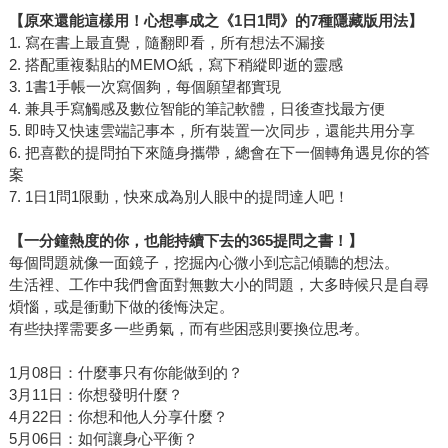
【原來還能這樣用！心想事成之《1日1問》的7種隱藏版用法】
1. 寫在書上最直覺，隨翻即看，所有想法不漏接
2. 搭配重複黏貼的MEMO紙，寫下稍縱即逝的靈感
3. 1書1手帳一次寫個夠，每個願望都實現
4. 兼具手寫觸感及數位智能的筆記軟體，日後查找最方便
5. 即時又快速雲端記事本，所有裝置一次同步，還能共用分享
6. 把喜歡的提問拍下來隨身攜帶，總會在下一個轉角遇見你的答
案
7. 1日1問1限動，快來成為別人眼中的提問達人吧！
【一分鐘熱度的你，也能持續下去的365提問之書！】
每個問題就像一面鏡子，挖掘內心微小到忘記傾聽的想法。
生活裡、工作中我們會面對無數大小的問題，大多時候只是自尋
煩惱，或是衝動下做的後悔決定。
有些抉擇需要多一些勇氣，而有些困惑則要換位思考。
1月08日：什麼事只有你能做到的？
3月11日：你想發明什麼？
4月22日：你想和他人分享什麼？
5月06日：如何讓身心平衡？