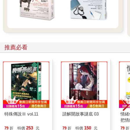
推薦必看
特殊傳說Ⅲ vol.11
請解開故事謎底 03
情緒
把情
誰都
253
150
79
折
特價
元
79
折
特價
元
79
折