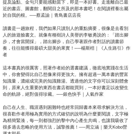
提及論點、金句只要能感動當下，即是一本好書。走進離自己最
近的書店、圖書館，翻閱目之所及的那本書吧！在閱讀裡養出屬
於自我的根。──蔡孟諭｜青鳥書店店長
讀書是一趟旅程，我們如果只讀別人的重點摘要，很像是去看別
人的旅遊臉書文。就像有種樹詩人美譽的李敏勇說的：「踏出腳
步，才會當開採」，踏出腳步，自己學著跟作者對話的讀書節
奏，往往能獲得最碩大甜美的果實！──楊斯棓｜《人生路引》作
者
這本書真的很厲害，照著作者給的選書建議，徹底地實踐在生活
中，你會變得比自己想像來得更強大。擁有超過一萬本書的豐富
知識量，濃縮成完美的知識雞湯。透過他的文字你可以深刻體會
到，原來人生重要的東西在書店都能買到，一本好書足以改變生
命的軌跡，絕對值得珍藏。──銀色快手｜人氣作家
自己在人生、職涯遇到困難時也經常回歸書本來尋求解決方法，
很喜歡作者用極為實用的方式確切的說明為什麼要閱讀，文字極
為精簡緊湊，每一則都強烈的擊中內心產生共鳴，也讓我吸收了
很多過去忽略的使用方法，誠摯推薦！──周立涵｜樂天Kobo營
運本部長