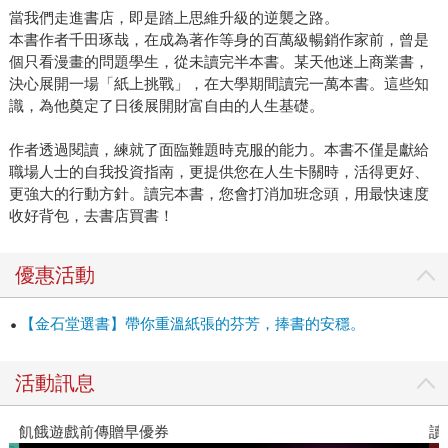
當我們走進書店，即是踏上思維升級的逆襲之路。
本書作者千田琢哉，在成為著作等身的百萬級暢銷作家前，曾是
個只看漫畫的問題學生，從未讀完半本書。某天他迷上商業書，
決心展開一場「紙上挑戰」，在大學期間讀完一萬本書。這些知
識，為他奠定了日後展開財富自由的人生基礎。
作者透過閱讀，練就了面臨難題時克服的能力。本書不僅是獻給
職場人士的自我投資指南，更提供您在人生卡關時，活得更好、
更強大的行動方針。讀完本書，您會打消加班念頭，用最快速度
收好背包，去書店買書！
優惠活動
【金石堂選書】帶你重溫紙張的芬芳，捧書的安穩。
活動訊息
飢餓遊戲前傳贈早優券
讀