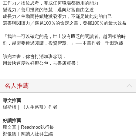
工作力／換位思考，養成任何職場都適用的能力
變現力／善用投資的智慧，邁向財富自由之道
成長力／主動而持續地激發潛力，不滿足於此刻的自己
選書與閱讀力／遇見100％的命定之書，發揮100％的最大效益
「我唯一可以確定的是，世上沒有匱乏的閱讀者。越困頓的時
刻，越需要透過閱讀，投資智慧。」──本書作者 千田琢哉
讀完本書，你會打消加班念頭，
用最快速度收好辦公包，去書店買書！
名人推薦
專文推薦
楊斯棓｜《人生路引》作者
好讀推薦
龐文真｜Readmoo執行長
鄭俊德｜閱讀人社群主編