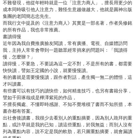
不難發現，他從年輕時就是一位「注意力商人」，擅長用更少的
成本同時吸引他人注意力，難怪生意越做越大，他就是圓神出版
集團的老闆簡志忠先生。
而我行文中提及的《注意力商人》其實是一部名著，作者吳修銘
的所有作品，我也非常推薦。
書讀得慢
近年因為我自費推廣臉友閱讀，常有廣播、電視、自媒體訪問
我，主持人常常會帶到一題聽眾經常捎來的問題叫：「我讀得
慢，怎麼辦？」
讀得慢，不要急，不要認為這一定不對，不是所有的書，都需要
快快讀，譬如王定國的小說，就要慢慢讀。
有的書就是需要慢慢讀，跟作者對話，產生獨一無二的體悟，這
才叫讀書。
有些書可以有技巧的讀快些，如何精進技巧，也另有書籍分享，
譬如千田琢哉或是樺澤紫苑的作品，
不擅長獨處、不懂即時感謝、不知不覺堆積了書而不知所措，本
書亦都有答案。
出社會後讀書，我很少去看別人的重點摘要，因為別人跪拜的重
點，或許早就是我的已知，讀這些重點，於我無益；而別人沒有
列為重點內容，說不定是我的軟肋，若只圖重點摘要，就會漏讀