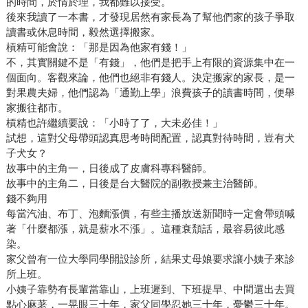
的時間，於情於理，我都難以接受。
後來我讀了一本書，才發現居然有家長為了幫他們家的孩子爭取
讀書或休息時間，毅然選擇搬家。
槓精可能會說：「那是因為他家有錢！」
不，其實關鍵不是「有錢」，他們是把手上有限的資源集中在一
個面向。客觀來論，他們也絕非有錢人。決定搬家的家長，是一
對果農夫婦，他們認為「通勤上學」浪費孩子的讀書時間，便舉
家搬往都市。
槓精也許繼續要說：「小時了了，大未必佳！」
試想，這對父母帶頭認真思考時間配置，認真對待時間，豈有犬
子犬女？
故事中的主角一，日後成了皮膚科專科醫師。
故事中的主角二，日後是台大醫院的副教授兼主治醫師。
錢不夠用
每當汽油、布丁、泡麵漲價，有些主播放送新聞時一定會帶頭喊
著「什麼都漲，就是薪水不漲」。這種衰頹話，最容易彼此感
染。
家父曾有一位大學同學開設診所，結果丈母娘要求讓小姨子來診
所上班。
小姨子靠勢有長輩當靠山，上班遲到、下班提早、中間還出去買
點心麻荖，一晃眼三十年，家父同學忍她三十年，憂鬱三十年。