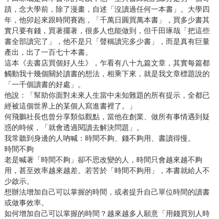
蹟，念大學前，除了漫畫，自述「沒讀過任何一本書」。大學四
年，他卯起來跟時間賽跑，「千萬日圓買萬本書」，買多少書其
實只要有錢，買著擺著，很多人也能做到，但千田琢哉「把這些
書全部讀完了」，他不是只「聲稱讀完多少書」，而是真有巨量
產出，出了一百七十本書。
這本《去書店買個好人生》，乍看有八十九篇文章，其實每篇都
觸動我十幾個關於讀書的想法，相乘下來，就是我文章標題說的
「一千個讀書的好處」。
他說：「幫助你面對未來人生當中未知難題的所有提示，全都已
經被這個世界上的某個人寫進書裡了。」
何飛鵬社長也曾分享類似觀點，當他在創業、做所有事情遇到疑
惑的時候，「就會透過閱讀去解決問題」。
我常聽到身邊的人吶喊：時間不夠、錢不夠用、書讀得慢。
時間不夠
老是喊著「時間不夠」卻不思改變的人，時間只會越來越不夠
用，甚至效率越來越差。若苦於「時間不夠用」，本書就給人不
少啟示。
想辦法增加自己可以掌握的時間，或者提升自己單位時間的讀書
或做事效率。
如何增加自己可以掌握的時間？越來越多人願意「用錢買別人時