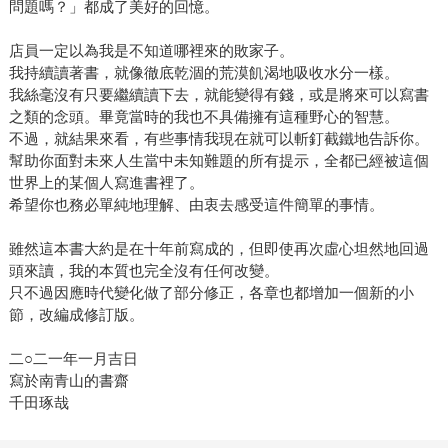
問題嗎？」都成了美好的回憶。
店員一定以為我是不知道哪裡來的敗家子。
我持續讀著書，就像徹底乾涸的荒漠飢渴地吸收水分一樣。
我絲毫沒有只要繼續讀下去，就能變得有錢，或是將來可以寫書
之類的念頭。畢竟當時的我也不具備擁有這種野心的智慧。
不過，就結果來看，有些事情我現在就可以斬釘截鐵地告訴你。
幫助你面對未來人生當中未知難題的所有提示，全都已經被這個
世界上的某個人寫進書裡了。
希望你也務必單純地理解、由衷去感受這件簡單的事情。
雖然這本書大約是在十年前寫成的，但即使再次虛心坦然地回過
頭來讀，我的本質也完全沒有任何改變。
只不過因應時代變化做了部分修正，各章也都增加一個新的小
節，改編成修訂版。
二○二一年一月吉日
寫於南青山的書齋
千田琢哉