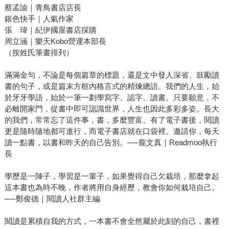
蔡孟諭｜青鳥書店店長
銀色快手｜人氣作家
張 瑋｜紀伊國屋書店採購
周立涵｜樂天Kobo營運本部長
（按姓氏筆畫排列）
滿滿金句，不論是每個篇章的標題，還是文中發人深省、鼓勵讀
書的句子，或是篇末方框內格言式的精煉總語。我們的人生，始
於牙牙學語，始於一筆一劃學寫字、認字、讀書。只要願意，不
必離開家門，從書中即可認識世界，人生也因此多彩多姿。長大
的我們，常常忘了這件事，書，多麼豐富。有了電子書後，閱讀
更是隨時隨地都可進行，而電子書店就在口袋裡。邀請你，每天
讀一點書，以書和昨天的自己告別。──龐文真｜Readmoo執行
長
學歷是一陣子，學習是一輩子，如果覺得自己欠栽培，那麼拿起
這本書也為時不晚，作者將用自身經歷，教會你如何栽培自己。
──鄭俊德｜閱讀人社群主編
閱讀是累積自我的方式，一本書不會全然屬於此刻的自己，書裡