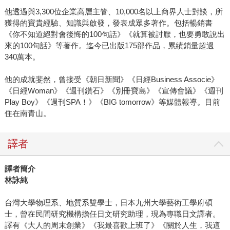
他透過與3,300位企業高層主管、10,000名以上商界人士對談，所
獲得的寶貴經驗、知識與啟發，發表成眾多著作。包括暢銷書
《你不知道絕對會後悔的100句話》《就算被討厭，也要勇敢說出
來的100句話》等著作。迄今已出版175部作品，累績銷量超過
340萬本。
他的成就斐然，曾接受《朝日新聞》《日經Business Associe》
《日經Woman》《週刊鑽石》《別冊寶島》《宣傳會議》《週刊
Play Boy》《週刊SPA！》《BIG tomorrow》等媒體報導。目前
住在南青山。
譯者
譯者簡介
林詠純
台灣大學物理系、地質系雙學士，日本九州大學藝術工學府碩
士，曾在民間研究機構擔任日文研究助理，現為專職日文譯者。
譯有《大人的周末創業》《我最喜歡上班了》《關於人生，我這