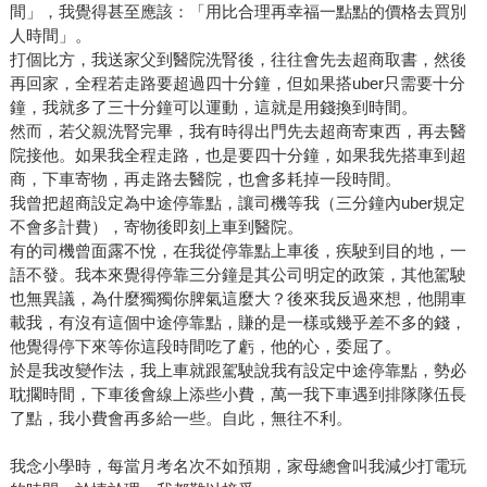
間」，我覺得甚至應該：「用比合理再幸福一點點的價格去買別
人時間」。
打個比方，我送家父到醫院洗腎後，往往會先去超商取書，然後
再回家，全程若走路要超過四十分鐘，但如果搭uber只需要十分
鐘，我就多了三十分鐘可以運動，這就是用錢換到時間。
然而，若父親洗腎完畢，我有時得出門先去超商寄東西，再去醫
院接他。如果我全程走路，也是要四十分鐘，如果我先搭車到超
商，下車寄物，再走路去醫院，也會多耗掉一段時間。
我曾把超商設定為中途停靠點，讓司機等我（三分鐘內uber規定
不會多計費），寄物後即刻上車到醫院。
有的司機曾面露不悅，在我從停靠點上車後，疾駛到目的地，一
語不發。我本來覺得停靠三分鐘是其公司明定的政策，其他駕駛
也無異議，為什麼獨獨你脾氣這麼大？後來我反過來想，他開車
載我，有沒有這個中途停靠點，賺的是一樣或幾乎差不多的錢，
他覺得停下來等你這段時間吃了虧，他的心，委屈了。
於是我改變作法，我上車就跟駕駛說我有設定中途停靠點，勢必
耽擱時間，下車後會線上添些小費，萬一我下車遇到排隊隊伍長
了點，我小費會再多給一些。自此，無往不利。
我念小學時，每當月考名次不如預期，家母總會叫我減少打電玩