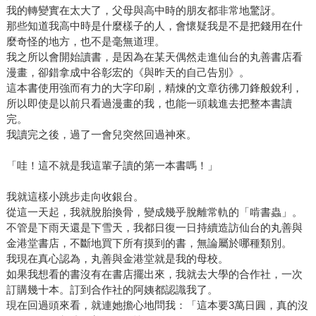
我的轉變實在太大了，父母與高中時的朋友都非常地驚訝。
那些知道我高中時是什麼樣子的人，會懷疑我是不是把錢用在什
麼奇怪的地方，也不是毫無道理。
我之所以會開始讀書，是因為在某天偶然走進仙台的丸善書店看
漫畫，卻錯拿成中谷彰宏的《與昨天的自己告別》。
這本書使用強而有力的大字印刷，精煉的文章彷彿刀鋒般銳利，
所以即使是以前只看過漫畫的我，也能一頭栽進去把整本書讀
完。
我讀完之後，過了一會兒突然回過神來。
「哇！這不就是我這輩子讀的第一本書嗎！」
我就這樣小跳步走向收銀台。
從這一天起，我就脫胎換骨，變成幾乎脫離常軌的「啃書蟲」。
不管是下雨天還是下雪天，我都日復一日持續造訪仙台的丸善與
金港堂書店，不斷地買下所有摸到的書，無論屬於哪種類別。
我現在真心認為，丸善與金港堂就是我的母校。
如果我想看的書沒有在書店擺出來，我就去大學的合作社，一次
訂購幾十本。訂到合作社的阿姨都認識我了。
現在回過頭來看，就連她擔心地問我：「這本要3萬日圓，真的沒