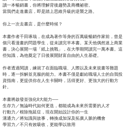
讀一本暢銷書，你將理解背後趨勢及商機祕密。
當我們走進書店，即是踏上思維升級的逆襲之路。
你上一次去書店，是什麼時候？
本書作者千田琢哉，在成為著作等身的百萬級暢銷作家前，曾是
個只看漫畫的問題學生，從未讀完半本書。某天他偶然迷上商業
書，決心展開一場「紙上挑戰」，在大學期間讀完一萬本書。這
些知識，為他奠定了日後展開財富自由的人生基礎。
作者透過閱讀，練就了在面臨職場、人際以及未來規畫等難題
時，逐一拆解並克服的能力。本書不僅是獻給職場人士的自我投
資指南，更提供你在人生卡關時，活得更好、更強大的行動方
針。
本書將啟發並強化8大能力──
生存力／無論時代如何更迭，都能成為未來所需要的人才
行動力／根除拖延症，現在開始設計你的一生
溝通力／將知識與故事，轉換成加深及拓廣人脈的機會
學習力／不只有效吸收，更能學以致用