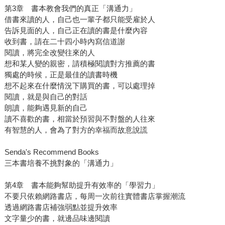
第3章 書本教會我們的真正「溝通力」
借書來讀的人，自己也一輩子都只能受雇於人
告訴見面的人，自己正在讀的書是什麼內容
收到書，請在二十四小時內寫信道謝
閱讀，將完全改變往來的人
想和某人變的親密，請積極閱讀對方推薦的書
獨處的時候，正是最佳的讀書時機
想不起來在什麼情況下購買的書，可以處理掉
閱讀，就是與自己的對話
朗讀，能夠遇見新的自己
讀不喜歡的書，相當於預習與不對盤的人往來
有智慧的人，會為了對方的幸福而故意說謊
Senda's Recommend Books
三本書培養不挑對象的「溝通力」
第4章 書本能夠幫助提升有效率的「學習力」
不要只依賴網路書店，每周一次前往實體書店掌握潮流
透過網路書店補強弱點並提升效率
文字量少的書，就邊品味邊閱讀