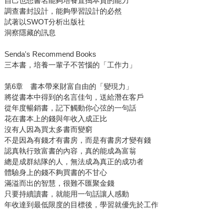
自己也想書名能夠培養直搗本質的能力
調查書封設計，能夠學習設計的必然
試著以SWOT分析出版社
洞察隱藏的訊息
Senda's Recommend Books
三本書，培養一輩子不苦惱的「工作力」
第6章 書本帶來財富自由的「變現力」
將從書本中得到的名言佳句，送給潛在客戶
從年度暢銷書，記下觸動你心弦的一句話
花在書本上的錢與年收入成正比
沒有人因為買太多書而變窮
不是因為有錢才有書房，而是有書房才變有錢
認真執行致富書的內容，真的能成為富翁
總是成群結隊的人，無法成為真正的成功者
體驗身上的錢不夠買書的不甘心
滿溢而出的智慧，很難不匯聚金錢
只要持續讀書，就能用一句話讓人感動
年收達到最低限度的目標後，學習就優先於工作