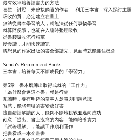
最有效率培養讀書力的方法
喜歡．討厭．未曾接觸過的作者──利用三本書，深入探討主題
吸收的質，必定建立在量上
無法從書本學習的人，就無法從任何事物學習
就算隨便讀，也能在入睡時整理吸收
從書腰吸收流行精華
慢慢讀，才能快速讀完
將想見的作家出版的書全部讀完，見面時就能抓住機會
Senda's Recommend Books
三本書，培養每天不斷成長的「學習力」
第5章 書本磨練出取得成就的「工作力」
「為什麼會選這本書」就是行銷
閱讀時，要有明確的當事人意識與問題意識
智慧，能將無聊的書變成好書
擅自錯誤解讀的人，能夠不斷地挑戰並邁向成功
刻意「提出」書上沒寫的內容，能夠培養實力
「試著理解」，能讓工作順利運作
把書看成一本企畫書