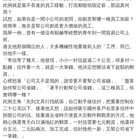
此例就是最不長進的員工樣貌，打混都能領固定薪，那認真何
用？
試想，如果你是一間小公司的老闆，你願意幫哪一種員工加薪？
很簡單，無非是幫公司創造更大價值的員工。
我舉一例，曾有一個沒有顯赫學經歷的青年到一間貿易公司上
班。
過去他那個職位的人，大多機械性地重複前人的「工序」而已。
但他不一樣。
「寄信寄了幾天，他發現，小小一封信超過二十公克，得多付一
點錢，信件量一大，就是一大筆錢。他決定想辦法省下超額的郵
資。」
心裡想著「公司又不是我的，誰管要不要幫公司省錢」、「盤算
如何幫公司省錢」、「著手行動幫公司省錢」，這三種員工，你
會聘哪一種？
此例主角「先到文具行找紙張，自己動手做信封，把重量控制在
二十公克以下。接著他又想，該如何吸引國外客戶在眾多信件中
拆開公司的信。捨棄過去省時方便蓋大宗郵件郵戳章的方式，他
精心挑選青天白日滿地紅的郵票，一封信需要七元郵資，他還得
分五元、二元貼兩次。加工完成，信封煥然一新，又幫公司省下
一筆錢。」