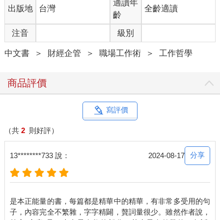
適讀年
出版地
台灣
全齡適讀
齡
注音
級別
中文書
＞
財經企管
＞
職場工作術
＞
工作哲學
商品評價
寫評價
（共
2
則好評）
分享
13********733 說：
2024-08-17
是本正能量的書，每篇都是精華中的精華，有非常多受用的句
子，內容完全不繁雜，字字精闢，贅詞量很少。雖然作者說，