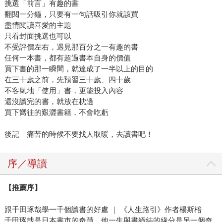
挑選「前言」有趣的書
翻閱一分鐘，只要有一句話吸引你就該買
盡情閱讀喜愛的主題
只看封面挑選也可以
不受評價左右，遇見那百分之一有趣的書
任何一本書，都有超過書本自身的價值
買下書的那一瞬間，就達成了一半以上的目的
在三十歲之前，先預習三十歲、四十歲
不客氣地「使用」書，更能投入內容
還沒讀完的書，就放在枕邊
買下嚮往的艱澀書籍，不會吃虧
後記 痛苦的時候不要找人取暖，去讀書吧！
序／導讀
【推薦序】
跟千田琢哉學一千個讀書的好處 ｜ 《人生路引》作者楊斯棓
千田琢哉是日本書市的奇蹟，他一生與書締結的緣分是另一個奇