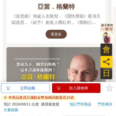
亞當．格蘭特
《逆思維》突破人生瓶頸，《隱性潛能》看清天
賦迷思，《給予》創造人際紅利，《開創心態》
解除自我設限，亞當．格蘭特「最有價值的四堂
看更多
課」。
會
員
日
立即結帳
加入購物車
※ 本商品會員日滿額金幣加碼回饋最高15倍
預計 2026/08/11 出貨
購買後進貨
預訂門市商品
門市庫存
大量採購