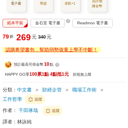
寫評價
電子書
導讀
喜歡+1
賺金幣
?
紙本平裝
金石堂 電子書
Readmoo 電子書
269
79
折
元
340
元
認購希望書包，幫助弱勢孩童上學不中斷！
10
預計最高可得金幣
點
?
100累1點 4點抵1元
HAPPY GO享
折抵無上限
分類：
中文書
＞
財經企管
＞
職場工作術
＞
工作哲學
追蹤
作者：
千田琢哉
追蹤
譯者：
林詠純