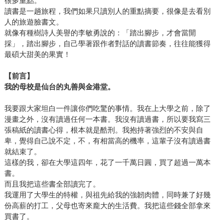
很多重點。
讀書是一趟旅程，我們如果只讀別人的重點摘要，很像是去看別
人的旅遊臉書文。
就像有種樹詩人美譽的李敏勇說的：「踏出腳步，才會當開
採」，踏出腳步，自己學著跟作者對話的讀書節奏，往往能獲得
最碩大甜美的果實！
【前言】
我的母校是仙台的丸善與金港堂。
我要跟大家坦白一件讓你們吃驚的事情。我在上大學之前，除了
漫畫之外，沒有讀過任何一本書。我沒有讀過書，所以要我寫三
張稿紙的讀書心得，根本就是酷刑。我抱持著強烈的不安與自
卑，覺得自己說不定，不，有相當高的機率，這輩子沒有讀過書
就結束了。
這樣的我，卻在大學這四年，花了一千萬日圓，買了超過一萬本
書。
而且我把這些書全部讀完了。
我運用了大學生的特權，與祖先給我的強韌肉體，同時兼了好幾
份高薪的打工，父母也寄來龐大的生活費。我把這些錢全部拿來
買書了。