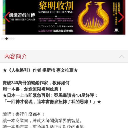
內容簡介
★《人生路引》作者 楊斯棓 專文推薦★
賣破340萬冊的暢銷作家，教你如何
用一本書，創造無限複利效應！
★日本一上市即緊急再刷！亞馬遜讀者4.4星好評：
「一回神才發現，這本書徹底扭轉了我的思維！」★
讀吧！書裡什麼都有！
讀一本商業書，練就大師闖蕩業界的智慧。
讀一本勵志書，重拾與生活正面對決的勇氣。