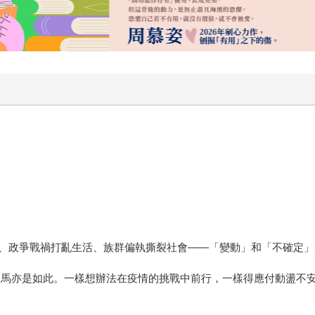
、政爭戰禍打亂生活、族群偏執撕裂社會——「變動」和「不確定」
巴馬亦是如此。一樣想辦法在疫情的挑戰中前行，一樣得應付動盪不