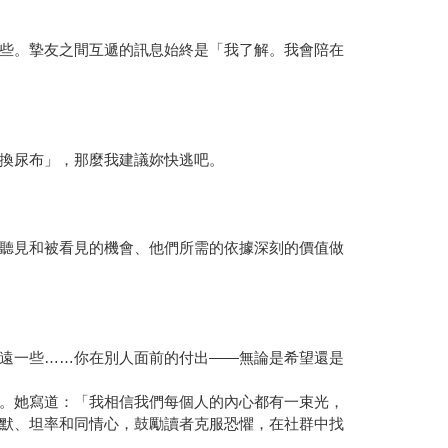
些。摯友之間互遞的訊息始終是「我了解。我會陪在
換尿布」，那麼我建議妳快逃吧。
聽見和被看見的機會、他們所需的依據深刻的價值做
遠一些……你在別人面前的付出——無論是希望還是
。她寫道：「我相信我們每個人的內心都有一束光，
默、坦率和同情心，鼓勵讀者克服恐懼，在社群中找