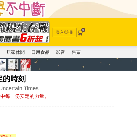
0
登入/註冊
電
居家休閒
日用食品
影音
售票
定的時刻
Uncertain Times
活中每一份安定的力量。