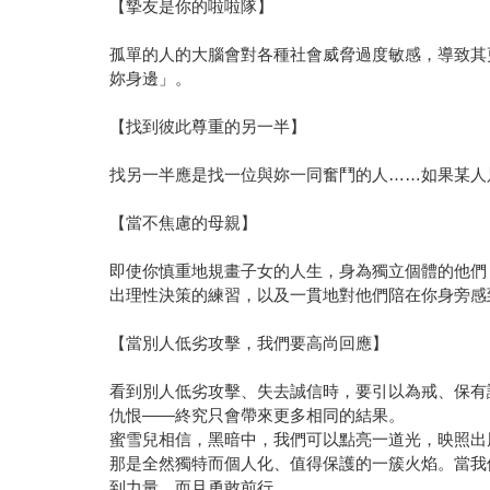
【摯友是你的啦啦隊】
孤單的人的大腦會對各種社會威脅過度敏感，導致其
妳身邊」。
【找到彼此尊重的另一半】
找另一半應是找一位與妳一同奮鬥的人……如果某人
【當不焦慮的母親】
即使你慎重地規畫子女的人生，身為獨立個體的他們
出理性決策的練習，以及一貫地對他們陪在你身旁感
【當別人低劣攻擊，我們要高尚回應】
看到別人低劣攻擊、失去誠信時，要引以為戒、保有
仇恨——終究只會帶來更多相同的結果。
蜜雪兒相信，黑暗中，我們可以點亮一道光，映照出
那是全然獨特而個人化、值得保護的一簇火焰。當我
到力量，而且勇敢前行。