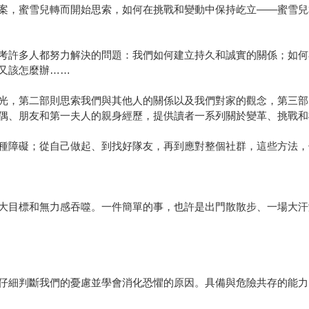
案，蜜雪兒轉而開始思索，如何在挑戰和變動中保持屹立——蜜雪兒
考許多人都努力解決的問題：我們如何建立持久和誠實的關係；如何
又該怎麼辦……
光，第二部則思索我們與其他人的關係以及我們對家的觀念，第三部
偶、朋友和第一夫人的親身經歷，提供讀者一系列關於變革、挑戰和
種障礙；從自己做起、到找好隊友，再到應對整個社群，這些方法，
大目標和無力感吞噬。一件簡單的事，也許是出門散散步、一場大汗
仔細判斷我們的憂慮並學會消化恐懼的原因。具備與危險共存的能力