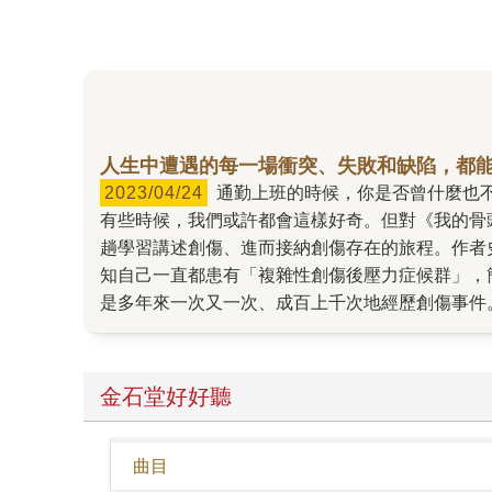
人生中遭遇的每一場衝突、失敗和缺陷，都
2023/04/24
通勤上班的時候，你是否曾什麼也不做，只是觀察周圍的人？你會不會想像，身旁的這個人，今天要去什麼地方，而他是否滿意現在的自己和人生？
有些時候，我們或許都會這樣好奇。但對《我的骨頭知
趟學習講述創傷、進而接納創傷存在的旅程。作者
知自己一直都患有「複雜性創傷後壓力症候群」，簡稱
是多年來一次又一次、成百上千次地經歷創傷事件
一場車禍，而是宛如遭遇多場。她的大腦在潛意識
緒反應的真正觸發點。 然而，告別童年後的人生
的病名，並未帶給她一絲一毫的安全感。反而，她
金石堂好好聽
是因為病讓她如此嗎？她喜歡在開會時偷偷塗鴉，
的旅途。她的心魔從體內長出、由內而外地改變了
曲目
──因為科學告訴她，一個人所經歷的創傷會藉由