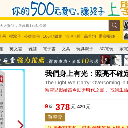
圭吾
楊双子
公益書包
16647續集
吉伊卡哇
高希均
通靈藥師
路邊攤新作
馬斯克
玩具總動員5
超慢跑
館
英文書
雜誌
電子書
文具
玩具親子
3C電玩
家
我們身上有光：照亮不確
The Light We Carry: Overcoming in 
蜜雪兒獻給當今動盪時代之書， 找到生
378
9
折
元
420
元
買整套