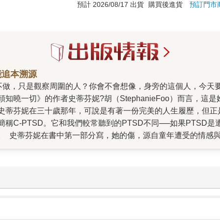
預計 2026/08/17 出貨
購買後進貨
預訂門市
能追本溯源
曉一切》的作者史蒂芬妮?胡（StephanieFoo）而言，
史蒂芬妮在三十歲那年，可說是有著一份完美的人生履歷，但正
C-PTSD。它和我們較常聽到的PTSD不同──如果PTSD是
。 史蒂芬妮在書中第一部分寫，她的傷，源自童年遭受的情感
中吸取了來自每一次衝突當下、成千上萬細瑣的刺激物。在受創
相對順遂，讓史蒂芬妮以為過去早已遠去。只是沒想到，突如其
變得難以辨認自己人格特質中，有哪些部分在病理上是有問題的
也同樣是因病所致嗎？如果是，那麼她與她的病之間的界線在哪
她這個人。她的創傷深刻入骨，部分來自父母的殘忍教養，部分
DNA傳給孩子、甚至孫子。當我們的身體複製和再造時，身體裡