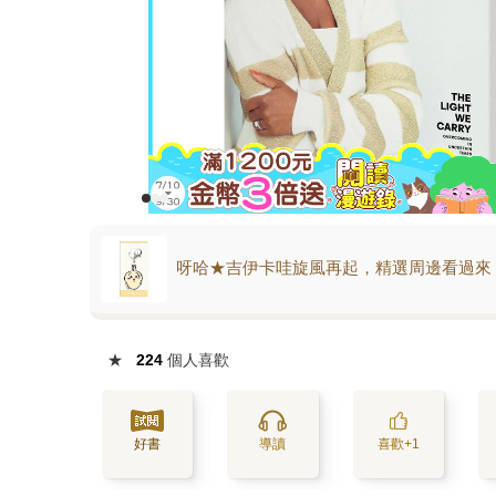
呀哈★吉伊卡哇旋風再起，精選周邊看過來
★
224
個人喜歡
好書
導讀
喜歡+1