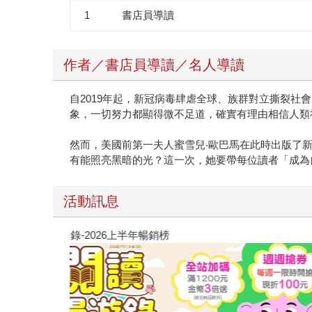
建造的藍圖。 史蒂芬妮或許永遠不會知道是什麼
1
書店員導讀
澱的意識── 認同一切有其限制，因此身體記得
有過什麼，才能理解、饒恕，進而去愛。 《我的
者這麼一段話：「即使有點劇透，但我還是想先向
作者／書店員導讀／名人導讀
自2019年起，新冠病毒肆虐全球、族群對立撕裂
象，一切努力都顯得微不足道，確實有理由相信人類
然而，美國前第一夫人蜜雪兒‧歐巴馬在此時出版了
有能照亮黑暗的光？這一次，她要帶每位讀者「成為
活動訊息
閱讀漫遊錄-2026上半年暢銷榜