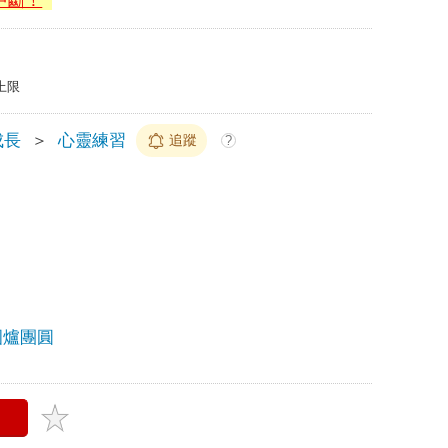
中斷！
上限
成長
＞
心靈練習
追蹤
?
圍爐團圓