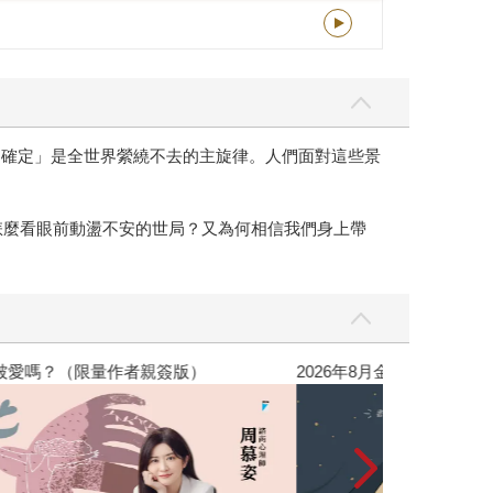
的她所獲得的至寶，正是對必須給予自己更多時間沉
所知的一切」發聲。只因她必須要先看見自己身上曾
心地去讀，只因史蒂芬妮在本書開始之前就留給了讀
。你一定不會後悔。
不確定」是全世界縈繞不去的主旋律。人們面對這些景
怎麼看眼前動盪不安的世局？又為何相信我們身上帶
，我還值得被愛嗎？（限量作者親簽版）
2026年8月金