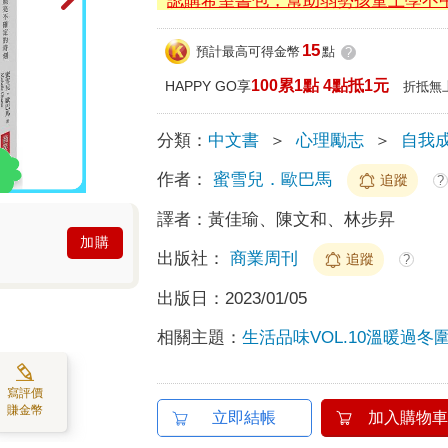
認購希望書包，幫助弱勢孩童上學不
15
預計最高可得金幣
點
?
100累1點 4點抵1元
HAPPY GO享
折抵無
分類：
中文書
＞
心理勵志
＞
自我
作者：
蜜雪兒．歐巴馬
追蹤
?
譯者：
黃佳瑜、陳文和、林步昇
加購
出版社：
商業周刊
追蹤
?
出版日：
2023/01/05
相關主題：
生活品味VOL.10溫暖過冬
寫評價
賺金幣
立即結帳
加入購物車