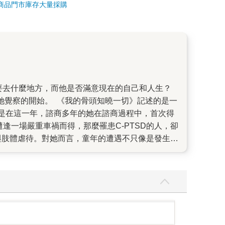
商品
門市庫存
大量採購
這是她覺察的開始。 《我的骨頭知曉一切》記述的是一
是在這一年，諮商多年的她在諮商過程中，首次得
遭逢一場嚴重車禍而得，那麼罹患C-PTSD的人，卻
與肢體虐待。對她而言，童年的遭遇不只像是發生了
了那麼多次後，她早已分不清、也難以找到自己情
來的診斷結果，讓她的人生再次陷入混亂。確認自己
──她之所以總是在派對上滔滔不絕地講自己的事，
裡？ 為了尋求解答，史蒂芬妮踏上了看似永無盡頭
則是在她出生以前就記載在她身體的每個細胞之中
的每個細胞都在「讀取」我們的DNA，並將其當作