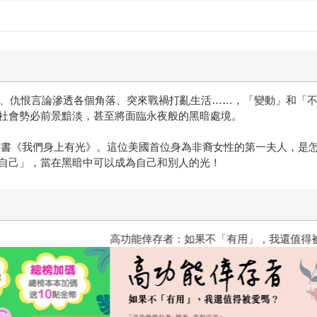
形塑、造就了今天的她，此生的記憶只是冰山一角，但啟程之後
的一切就是她此生所有。 於是，她想要、也需要為自己「骨子裡
骨頭知曉一切》或許讀來有一點點難受，不過，我們仍舊可以放
你保證：這本書有個快樂的結局。」 相信這本書跟它的作者吧
社會、仇恨言論滲透各個角落、突來戰禍打亂生活……，「變動」和「
社會勢必前景黯淡，甚至將面臨永夜般的黑暗處境。
新書《我們身上有光》。這位美國首位身為非裔女性的第一夫人，是
自己」，當在黑暗中可以成為自己和別人的光！
高功能倖存者：如果不「有用」