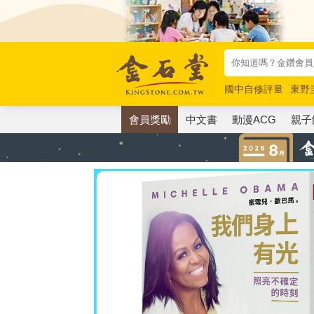
國中自修評量
東野
唯紅花綻放
奧德賽
會員獎勵
中文書
動漫ACG
親子