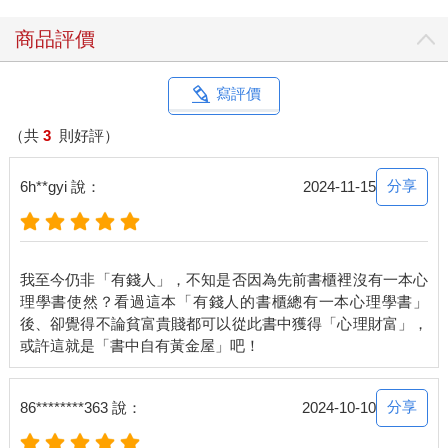
一九六○年代，日本因極高的儲蓄率而被稱為「儲蓄大國」，心理
學家將其歸因於生理上的快樂與儲蓄率之間的關係。日本的房屋
商品評價
大多都是木製住宅，房間地板上鋪設榻榻米，夏天涼爽，冬天溫
度也不會下降太多。然而榻榻米是用稻草做的，如果小孩在上面
大便，可能就會卡在榻榻米上，難以清理，因此日本的父母從小
寫評價
就開始嚴格地對小孩進行大小便訓練，由於小時候經歷過控制生
理上快樂的大小便訓練，導致日本的節約和儲蓄率很高。這個邏
（共
3
則好評）
輯背景涉及精神分析理論（Psychoanalytic Theory），由西格蒙
德•佛洛伊德（Sigmund Freud）提出，他透過該理論開啟對人類
分享
6h**gyi 說：
2024-11-15
行動的理解和精神治療的新篇章，他曾經強調小時候的大小便訓
練會決定成年後節省和浪費的態度。
對於能夠控制享樂本能的有錢人來說，自我節制是必要條件。光
我至今仍非「有錢人」，不知是否因為先前書櫃裡沒有一本心
是看每年《富比士》評選的全球富豪榜上提到的富豪，就可以發
理學書使然？看過這本「有錢人的書櫃總有一本心理學書」
現沒有一個人過胖。一位從事全球貿易的朋友曾經說過這種話：
後、卻覺得不論貧富貴賤都可以從此書中獲得「心理財富」，
「看看街上路人們的身材，大概就可以知道這個社區有不有錢。
在我曾經居住過的有錢人社區裡，幾乎找不到胖子，但是有運動
習慣的人卻隨處可見。」
這是因為肥胖的人受到外部信號的影響大於從自己身體裡發出的
分享
86********363 說：
2024-10-10
信號，導致他們對快樂的控制能力下降，因此減肥的失敗率很
高。