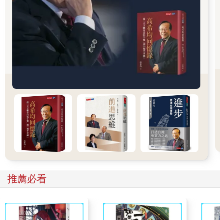
梨花女子大學的大學生拿著印有星巴克綠色女海妖賽蓮圖樣的紙
杯，給人留下了「星巴克＝高級咖啡代名詞」的強烈印象。現在
依然有許多人對坐在星巴克門市裡，一邊使用筆記型電腦，一邊
喝咖啡的自己的模樣，賦予特殊的感受，他們會到處上傳星巴克
杯子的打卡照到社群媒體上。
事實上，星巴克掌握了顧客重視的炫耀性消費傾向因素，開發相
應的產品，提高了客人的忠誠度。忠誠的客人們自動拿著印有星
巴克標誌的杯子行走或在社群媒體上炫耀，因此星巴克無需為了
宣傳品牌投入資金，星巴克的客人會在日常生活中展示他們炫耀
的慾望，這本身就是廣告了。
社群媒體的「關心種子」中沒有真正的有錢人
我們的日常生活早已與社群媒體密切相關。人們一邊窺探別人的
生活，一邊將可以向他人展示近況的工具掌握在手中，只要有空
就會點開社群媒體。然而，上傳到社群媒體的照片中，有很多是
會引起反效果的內容，其中最具代表性的就是「自戀型」照片。
實際上，每十名社群媒體用戶中就有七人（68.8%）回答，大家
推薦必看
好像只想在社群媒體上展現自己幸福的模樣，只有6.6%的人認為
在社群媒體上看到的面貌就是那個人的真實面貌。
當然，適度的自戀是必要的，就像韓文中有一句話說，「健康的
『關心種子 』能夠得到關注。」隨著社群媒體的發達，人們對於