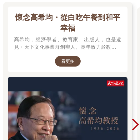
費。儘管經濟不景氣，他們仍然引領著星巴克的銷售成績。
不僅在日本，這種現象也在韓國出現。星巴克在日本和韓國都是
懷念高希均・從白吃午餐到和平
名副其實第一名的咖啡連鎖企業，這個名聲已經維持了超過二十
年。美國、澳洲和加拿大等地的人們看到爭先恐後收集星巴克保
幸福
溫杯現象後，紛紛表示完全無法理解。
「不是啊，在美國或加拿大，咖啡在下午時段賣得不好，所以經
高希均，經濟學者、教育家、出版人，也是遠
常推出飲料打折或買一送一的優惠，但在這裡就算沒有打折，人
見・天下文化事業群創辦人。長年致力於教育、
們也會根據不同設計購買星巴克的保溫杯，還會集點，甚至連一
出版與知識傳播，將「天下哪有白吃的午餐」、
些和咖啡無關的東西只要印上星巴克的標誌就會引起風潮，真的
看更多
「讀一流書，做一流人」等觀念帶入台灣社會。
是難以理解。」
從學術研究到創辦媒體與出版事業，他始終關注
星巴克的成功不能單純地用結合了咖啡的味道、香氣，以及在艱
台灣發展與世界趨勢，期許以閱讀開拓視野、以
困的現實中期待幸運降臨的感性訴求行銷策略來解釋。
觀念推動進步。一生著述豐富，持續為社會引進
韓國首間開張的星巴克在哪裡呢？答案就是在梨花女子大學前。
新知，也留下跨越世代的思想影響。
為什麼選在韓國最好的女子大學前呢？因為在介紹相同食物時，
根據介紹者的身分，受眾感受到的信任度會有所不同。例如，與
路人介紹的餐廳相比，電視上的李英子 所推薦的餐廳更值得信
賴。如果星巴克不是開在梨花女子大學前，而是開在警察大學
前，情況就會有所不同。有時候評價結果會根據介紹食物的人的
權威性而改變，而不是產品本身。日本首間星巴克門市選擇在東
京最高檔的街區「銀座」也是出於同樣的原因。