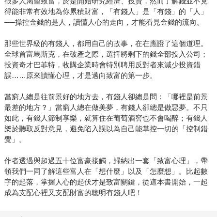
很多人渴望致富，於是開始研究經濟、投資，然而了解錢並不見
得能非常有效地為你累積財富，「有錢人」是「有錢」的「人」
──操控金錢的是人，讀懂人心的走向，才能看見金錢的流向。
那些世界級的有錢人，都用自己的故事，在在應證了這個道理。
全球首富馬斯克，在破產之際，選擇將剩下的錢全部投入公司；
投資奇才巴菲特，收購企業時會特別聘用反對者來減少投資錯
誤……原來讀懂心理，才是邁向致富的第一步。
當窮人總是往前景好的地方去，有錢人卻總是問：「哪裡是前景
最差的地方？」當窮人總在做美夢，有錢人卻總是做惡夢。不只
如此，有錢人節制享樂，就算住在葡萄酒窖也不會喝醉；有錢人
樂於聽取反對意見，避免陷入誤以為自己能掌控一切的「控制錯
覺」。
作者透過與超過五十位富豪接觸，歸納出一套「致富心理」，帶
領我們一同了解這些富人在「想什麼」以及「怎麼想」。比起數
字的起落，掌握人心的起伏才是致富關鍵，從這本書開始，一起
成為支配心裡又支配財富的聰明有錢人吧！