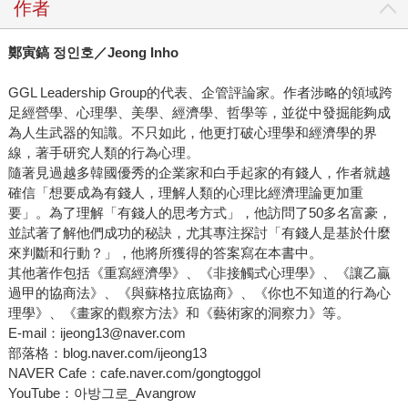
作者
鄭寅鎬 정인호／Jeong Inho
GGL Leadership Group的代表、企管評論家。作者涉略的領域跨
足經營學、心理學、美學、經濟學、哲學等，並從中發掘能夠成
為人生武器的知識。不只如此，他更打破心理學和經濟學的界
線，著手研究人類的行為心理。
隨著見過越多韓國優秀的企業家和白手起家的有錢人，作者就越
確信「想要成為有錢人，理解人類的心理比經濟理論更加重
要」。為了理解「有錢人的思考方式」，他訪問了50多名富豪，
並試著了解他們成功的秘訣，尤其專注探討「有錢人是基於什麼
來判斷和行動？」，他將所獲得的答案寫在本書中。
其他著作包括《重寫經濟學》、《非接觸式心理學》、《讓乙贏
過甲的協商法》、《與蘇格拉底協商》、《你也不知道的行為心
理學》、《畫家的觀察方法》和《藝術家的洞察力》等。
E-mail：ijeong13@naver.com
部落格：blog.naver.com/ijeong13
NAVER Cafe：cafe.naver.com/gongtoggol
YouTube：아방그로_Avangrow