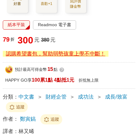
寫評價
好書
喜歡+1
賺金幣
紙本平裝
Readmoo 電子書
300
79
折
元
380
元
認購希望書包，幫助弱勢孩童上學不中斷！
15
預計最高可得金幣
點
?
100累1點 4點抵1元
HAPPY GO享
折抵無上限
分類：
中文書
＞
財經企管
＞
成功法
＞
成長/致富
追蹤
作者：
鄭寅鎬
追蹤
譯者：
林又晞