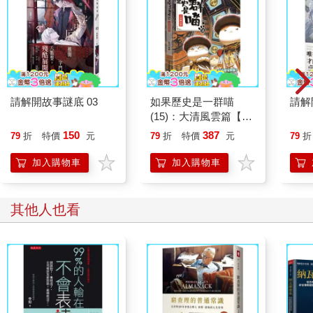
博取關注的「關心種子」的視線也變得寬容許多。過去人們普遍
認為關心種子總是為了博取關注而採取過度的舉動和言詞，但現
在的氛圍開始轉變成接受關心種子是透過那些行為來宣傳自己是
什麼樣的人，並且展示自己喜好的人。根據韓國的研究顯示，
「透過社群媒體來炫耀慾望，比較類似於獲得他人的關注並提高
自身價值的行為，而非為了炫耀財富或地位的行為。」
請解開故事謎底 03
如果歷史是一群喵
請解
問題在於，有些人炫耀的時候，展示出的面貌比自己實際擁有的
(15)：大清風雲篇【萌
更多，或者超過自己的能力範圍，甚至涉足自己從未嘗試過的領
貓漫畫學歷史】
域。尤其是在意他人視線的韓國人，他們的炫耀慾望具有獨特的
150
387
79
折
特價
元
79
折
特價
元
79
折
一面。韓國人在制定了一套理想的社會規範後，認為不違反那個
加入購物車
加入購物車
標準才能受到人性待遇，於是逐漸習慣與他人比較的行為特徵。
因為朋友背名牌包包，所以自己就算用信用卡分期付款也要買到
才會甘心，或者因為進口車很流行，所以自己也要跟著開同一款
其他人也看
車。我們的身邊意外地有許多這種人，他們比起自己原本的面
貌，更執著於他人眼中自己的形象。過度的炫耀慾望源自於擔心
別人怎麼看待自己的恐懼感，因此財富的累積和真正的幸福才會
隔了一段距離。因為生活的標準不在自己身上，最終只能過著別
人的生活。
在吸引一百七十萬讀者閱讀的岸見一郎的《被討厭的勇氣》書
中，有一段文章說：