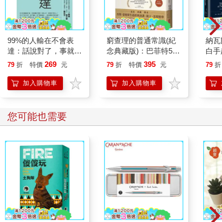
真正有自信的人，是不會自大自誇的。
因為強烈的自卑感，才會變得驕傲，
刻意誇耀自己是優秀的。
如果不這麼做，他怕身邊沒有人會認同「這樣的自己」。
99%的人輸在不會表
窮查理的普通常識(紀
納瓦
達：話說對了，事就成
念典藏版)：巴菲特50
白手
透過不炫耀來炫耀
了。公司裡該怎麼說
年智慧合夥人查理．蒙
矽谷
269
395
79
折
特價
元
79
折
特價
元
79
折
窮人單方面上傳自戀型照片到社群媒體上，反之，聰明的有錢人
話？麻煩就沒了。
格的人生哲學
哲學
並不會刻意在社群媒體上炫耀自己的財富，因為他們深知炫耀錢
加入購物車
加入購物車
財只會招來嫉妒，對他們毫無幫助。筆者採訪了一些韓國白手起
家的有錢人，他們向我解釋了不炫耀的原因：
「在一無所有的時候，沒有什麼可以炫耀的，而在擁有很多可以
您可能也需要
炫耀的東西後，就不能炫耀了，因為我比任何人都清楚，我的炫
耀會讓對方感到憂鬱及產生相對剝奪感。」
這裡的重點是「聰明的」有錢人。有一些非白手起家的有錢人會
在社群媒體上炫耀。人們在看到類似「我是以兆為單位在賺錢的
人」、「我本身就是個奇蹟」等自戀型影片後，多少會覺得荒誕
無稽，進而拒絕購買那間公司的產品。
市場調查諮商公司哈理森集團的副會長吉姆•泰勒（Jim Taylor）
訪問了六千名美國有錢人，結果顯示，淨資產增加的有錢人的關
鍵特性就是對「低調奢華（Stealth Wealth）」的追求。89%的有
錢人不會炫耀財富，他們相信不顯露錢財的低調奢華的重要性。