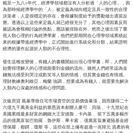
截至一九八○年代，經濟學領域都沒有人分析過「人的心理」，因
為那時候經濟學中的「人」被定義為傾向穩定且具一致性的合理
決策者，人是很穩定的存在，會根據制度給予的獎勵做出適當反
應。透過以上這些來定義人就已經很充分了，其他心理因素反而
被認為會模糊討論的焦點，應該被排除在外。然而之後出現了重
視人類心理的行為經濟學家，他們把那期間在心理學領域累積起
來的根據帶進經濟學中，正式開始進行系統化和分類，結果證明
經濟的運作起源於人類的不合理性。
發生這種改變後，有錢人的書櫃開始出現心理學書，即，人們開
始覺得理解人的心理就能看到金錢的流向。雖然人們經常認為金
錢無法感受到哭泣或歡笑等人類的情感，但其實金錢也有情感。
理財教練奧利維亞．梅蘭 強調，想要成為有錢人，就需要先解決
人類內心深處的情感和心理問題。
次級房貸 風暴導致住宅市場賣空的交易價值暴漲，因而賺得二十
六億九千萬美金利益的塞恩資本創辦人麥可．貝瑞 、十九世紀在
美國累積最多財富的鋼鐵大王安德魯．卡內基 、留下五萬多幅作
品的億萬富翁巴勃羅．魯伊斯．畢卡索 、億萬富翁兼避險基金經
理保羅．都鐸．瓊斯 等，這些在世上擁有超過一兆韓元 資產的有