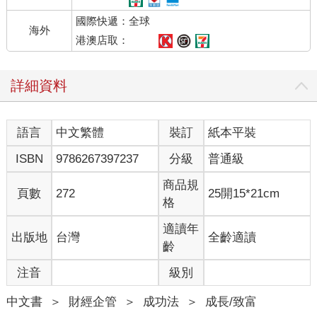
全球著名的財富學專家湯瑪斯•史丹利博士（Thomas Stanley）曾
國際快遞：全球
反駁道：
海外
「在美國成功的有錢人大部分都是白手起家，他們住在中產階級
港澳店取：
的社區，開著中低價的汽車或二手車，而不是高級轎車。」
根據丹•斯特魯策爾（Dan Strutzel）的《有錢人的模式》（The
詳細資料
Top 1%），有錢人的支出遠遠低於他們的收入，他們會存下
25%~50%的收入，這筆數字相當驚人。此外，他們還不分時間和
場所，深受長時間工作、壓力和睡眠不足之苦。他們只是用和普
語言
中文繁體
裝訂
紙本平裝
通人不同的方式做著不同的事情，他們也一樣為了生計比任何人
都還要努力工作。
ISBN
9786267397237
分級
普通級
最重要的是，有錢人之所以能享受長期的經濟自由，是因為他們
堅持抑制當下的享樂本能，願意承受大大小小的犧牲。華倫．巴
商品規
頁數
272
25開15*21cm
菲特至今仍然住在一九五八年以三萬一千五百美金買下、位於奧
格
馬哈的一間只有五個房間的房子。還有一則傳聞說，他曾經住在
一間沒有門的簡陋房子，結果遭到入室竊盜。華倫．巴菲特從小
適讀年
出版地
台灣
全齡適讀
就教育自己的孩子：「天下沒有白吃的午餐。」他的孩子也學會
齡
了為自己規劃和開闢適合自己的人生。同樣地，光源產業的李秀
注音
級別
英會長自從韓國科學技術院（KAIST） 建校以來，總共捐贈了七
百六十六億韓元，創下最高紀錄。她也是穿著在網路或電視購物
中文書
＞
財經企管
＞
成功法
＞
成長/致富
上買的價值一萬韓元的衣服，戴假的珍珠項鍊，而非名牌服飾。