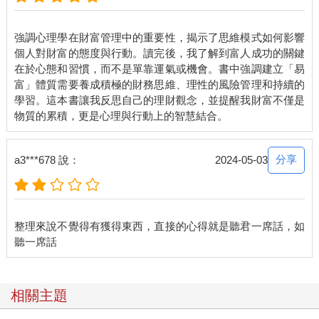
有錢人不會在賭博上孤注一擲。讓賭博成癮者感到幸福的並不是
贏錢，而是那一瞬間的享樂本能。許多投資者明明知道不能做，
強調心理學在財富管理中的重要性，揭示了思維模式如何影響
卻還是沉迷於賭博或短期交易，這也是因為他們無法抵擋刺激和
個人對財富的態度與行動。讀完後，我了解到富人成功的關鍵
快感。我曾經採訪過每天實際坐在證券公司裡解決兩餐的人，他
在於心態和習慣，而不是單靠運氣或機會。書中強調建立「易
對我說：
富」體質需要養成積極的財務思維、理性的風險管理和持續的
「我沒辦法忍住想要交易的本能，在夢裡也總是出現股市走勢
學習。這本書讓我反思自己的理財觀念，並提醒我財富不僅是
圖，只要一天不交易，我就會不安到快要發瘋。」
綜上所述，減肥成功的人可以說已經具備成為有錢人的必要條
件。有錢人即使開餐廳也不會變胖；有錢人即使住在葡萄酒窖也
不會醉；有錢人即使經營賭場也不會賭上全部的財產。最終，有
分享
a3***678 說：
2024-05-03
錢人就是能夠控制享樂本能的人。
星巴克綠色杯子裡盛裝的幻想
二○一三年，日本的星巴克東京晴空塔店公布了一則消息，他們要
整理來說不覺得有獲得東西，直接的心得就是聽君一席話，如
以三十倍的價格，大約一○三 萬韓元銷售原本價值三到四萬韓元
的限量版保溫杯。「保溫杯要價超過一百萬韓元？」當人們懷抱
疑問去詢問時，相關人員回答：「的確是以這個價格在銷售。」
一位二十幾歲的客人買了保溫杯後表示：「現在是我感到最幸福
相關主題
的一刻。」這個世代「為了幸福而消費」，他們透過在
Instagram、YouTube和Facebook等社群媒體上炫耀來結束這筆消