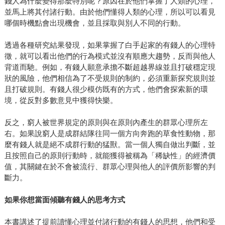
錢人為什麼變得那麼特別呢？原因在於他們掌握了人類的心理，
並馬上將其付諸行動。由於他們懂得人類的心理，所以可以看見
哪個時機點會出現機會，並且採取與別人不同的行動。
透過各種研究結果發現，如果掌握了白手起家的有錢人的心理特
徵，就可以看出他們的行為模式並沒有順應大趨勢，反而與他人
背道而馳。例如，有錢人願意承擔不斷超越界線並且打破穩定現
狀的風險，他們相信為了不受規則的制約，必須重新探究規則並
且打破規則。有錢人很少模仿既有的方式，他們會探索新的環
境，從反對多數意見中獲得快樂。
反之，窮人被世界規定的原則與在原則內產生的群眾心理所左
右。如果說窮人是成群結隊往同一個方向奔跑的草食性動物，那
麼有錢人就是絕不成群行動的猛獸。當一個人獨自做出判斷，並
且按照自己的原則行動時，就能獲得被稱為「稀缺性」的經濟價
值，其關鍵在於不會被流行、群眾心理與他人的評價所影響的判
斷力。
如果你想當面傾聽有錢人的思考方式
本書講述了提前讀懂心理並付諸行動的有錢人的思想，他們和受