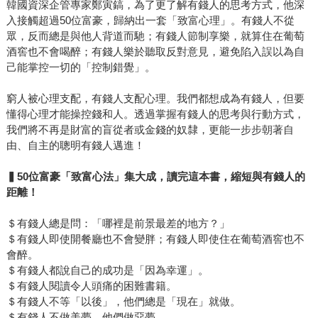
韓國資深企管專家鄭寅鎬，為了更了解有錢人的思考方式，他深
入接觸超過50位富豪，歸納出一套「致富心理」。有錢人不從
眾，反而總是與他人背道而馳；有錢人節制享樂，就算住在葡萄
酒窖也不會喝醉；有錢人樂於聽取反對意見，避免陷入誤以為自
己能掌控一切的「控制錯覺」。
窮人被心理支配，有錢人支配心理。我們都想成為有錢人，但要
懂得心理才能操控錢和人。透過掌握有錢人的思考與行動方式，
我們將不再是財富的盲從者或金錢的奴隸，更能一步步朝著自
由、自主的聰明有錢人邁進！
▍50位富豪「致富心法」集大成，讀完這本書，縮短與有錢人的
距離！
＄有錢人總是問：「哪裡是前景最差的地方？」
＄有錢人即使開餐廳也不會變胖；有錢人即使住在葡萄酒窖也不
會醉。
＄有錢人都說自己的成功是「因為幸運」。
＄有錢人閱讀令人頭痛的困難書籍。
＄有錢人不等「以後」，他們總是「現在」就做。
＄有錢人不做美夢，他們做惡夢。