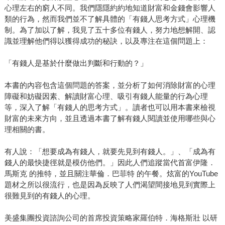
心理左右的窮人不同。我們隱隱約約地知道財富和金錢會影響人
類的行為，然而我們並不了解具體的「有錢人思考方式」心理機
制。為了加以了解，我見了五十多位有錢人，努力地想解開、認
識並理解他們得以獲得成功的秘訣，以及專注在這個問題上：
「有錢人是基於什麼做出判斷和行動的？」
本書的內容包含這個問題的答案，並分析了如何消除財富的心理
障礙和妨礙因素、解讀財富心理、吸引有錢人能量的行為心理
等，深入了解「有錢人的思考方式」。讀者也可以用本書來檢視
財富的未來方向，並且透過本書了解有錢人閱讀並使用哪些與心
理相關的書。
有人說：「想要成為有錢人，就要先見到有錢人。」、「成為有
錢人的最快捷徑就是模仿他們。」因此人們追蹤當代首富伊隆．
馬斯克 的推特，並且關注華倫．巴菲特 的午餐。炫富的YouTube
題材之所以很流行，也是因為反映了人們渴望間接地見到實際上
很難見到的有錢人的心理。
美盛集團投資諮詢公司的首席投資策略家羅伯特．海格斯壯 以研