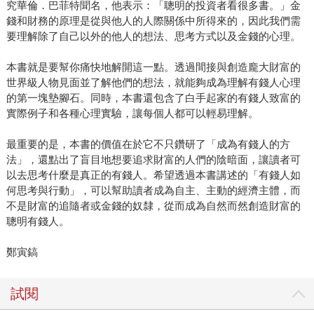
究華倫．巴菲特聞名，他表示：「聰明的投資者看很多書。」金
錢和財務的原理是從與他人的人際關係中所得來的，因此我們需
要理解除了自己以外的他人的想法、思考方式以及金錢的心理。
本書就是要幫你痛快地解開這一點。透過間接與創造龐大財富的
世界級人物見面並了解他們的想法，就能夠成為理解有錢人心理
的第一塊墊腳石。同時，本書還包含了白手起家的有錢人致富的
實際例子和各種心理實驗，讓每個人都可以輕易理解。
最重要的是，本書的價值在於它不只鑽研了「成為有錢人的方
法」，還點出了盲目地想要追求財富的人們的陰暗面，讓讀者可
以去思考什麼是真正的有錢人。希望透過本書講述的「有錢人如
何思考與行動」，可以幫助讀者成為自主、主動的經濟主體，而
不是財富的追隨者或金錢的奴隸，從而成為自然而然創造財富的
聰明有錢人。
鄭寅鎬
試閱