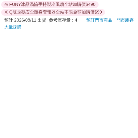
特價
元
66
折
特價
元
特價
220
的Nomos Tangente手錶等，展現高級的品味，那些手錶只有知道
※ FUNY冰晶渦輪手持製冷風扇全站加購價$490
的人才懂。有些有錢人認為連這些都太過奢侈，他們不會花大錢
加入購物車
加入購物車
※ Q版企鵝安全隨身警報器全站不限金額加購價$99
在打扮上，有時甚至穿著牛仔褲和T恤。據說一流的歌舞伎演員們
預計 2026/08/11 出貨
參考庫存量：4
預訂門市商品
門市庫存
很注重衣服的內襯，在若隱若現的地方上花心思可以說是他們所
大量採購
展現的魅力。
訂購/退換貨須知
真正的有錢人對打扮外表不感興趣，因為他們的內心遊刃有餘、
自尊心高，所以沒有必要打扮外表。房子也是如此。與其把外部
加入金石堂 LINE 官方帳號『完成綁定』，隨時掌握出貨動
裝飾得十分豪華，不如注重內部，維持家中的安全，避免成為小
態：
偷下手的對象，這與人類的本性完全一致。有錢人透過讀書累積
知識，把錢花在皮鞋、腰帶和錢包等不顯眼的地方。哈佛畢業生
說：「我在波士頓上大學。」也是出於同樣的脈絡，只有知道的
人才能懂。
在心理學中，這種有錢人的態度被稱為「Counter signaling」，用
一句話來形容就是：
提醒您！！
「透過不刻意炫耀來炫耀。」
金石堂及銀行均不會請您操作ATM! 如接獲電話要求您前往
ATM提款機，請不要聽從指示，以免受騙上當！
退換貨須知：
**提醒您，鑑賞期不等於試用期，退回商品須為全新狀態**
依據「消費者保護法」第19條及行政院消費者保護處公告之