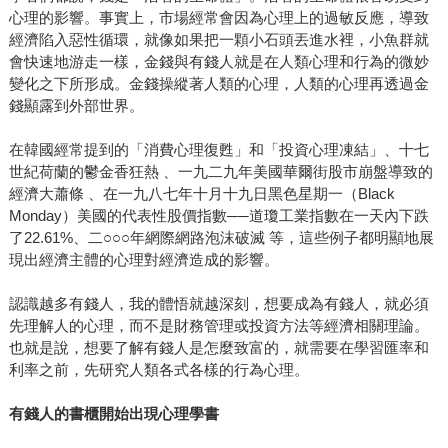
心理的影響。事實上，市場經常會因為心理上的過敏反應，導致
經濟陷入惡性循環，就像如果把一顆小石頭丟進水裡，小魚群就
會快速地游走一樣，金錢與有錢人就是在人類心理和行為的微妙
變化之下所形成。金錢操縱著人類的心理，人類的心理再透過金
錢顯露到外部世界。
在韓國經常提到的「消費心理復甦」和「投資心理凍結」、十七
世紀荷蘭的鬱金香狂熱 、一九二九年美國華爾街股市崩盤導致的
經濟大蕭條 、在一九八七年十月十九日黑色星期一（Black
Monday）美國的代表性股價指數──道瓊工業指數在一天內下跌
了22.61%、二○○○年網際網路泡沫破滅 等，這些例子都明顯地展
現出經濟主體的心理對經濟造成的影響。
認識越多有錢人，我的體悟就越深刻，想要成為有錢人，就必須
先理解人的心理，而不是財務管理或投資方法等經濟相關理論。
也就是說，想要了解有錢人是怎麼致富的，就需要在學習匯率和
利率之前，先研究人類各式各樣的行為心理。
有錢人的書櫃開始出現心理學書