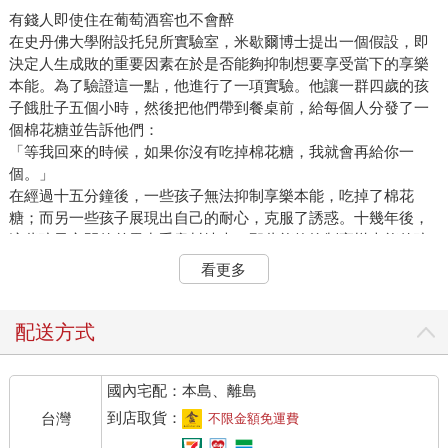
有錢人即使住在葡萄酒窖也不會醉
在史丹佛大學附設托兒所實驗室，米歇爾博士提出一個假設，即
決定人生成敗的重要因素在於是否能夠抑制想要享受當下的享樂
本能。為了驗證這一點，他進行了一項實驗。他讓一群四歲的孩
子餓肚子五個小時，然後把他們帶到餐桌前，給每個人分發了一
個棉花糖並告訴他們：
「等我回來的時候，如果你沒有吃掉棉花糖，我就會再給你一
個。」
在經過十五分鐘後，一些孩子無法抑制享樂本能，吃掉了棉花
糖；而另一些孩子展現出自己的耐心，克服了誘惑。十幾年後，
這些孩子之間的差異出乎意料地大。那些能夠抑制享樂本能的孩
子比無法抑制享樂本能的孩子取得更優異的高中畢業成績，SAT
看更多
分數也高出了二一○分。二十年後，他們的大學畢業成績也相當出
色，在社會上適應良好，成為了更富有的有錢人。雖然米歇爾博
士的實驗存在爭議，但很少有人對於能夠抑制享樂本能的人更有
配送方式
可能成功和致富的觀點提出異議。
通常提到「有錢人」，人們就會聯想到那些不需要進行什麼特別
國內宅配：本島、離島
的活動，憑著累積下來的財富就能搭遊艇和專機，叫私人教練和
整形外科醫生到家中，或悠閒地在游泳池、溜冰場、高爾夫球
到店取貨：
台灣
不限金額免運費
場、飯店餐廳消磨時間的有錢人的樣子，但實際情況並非如此。