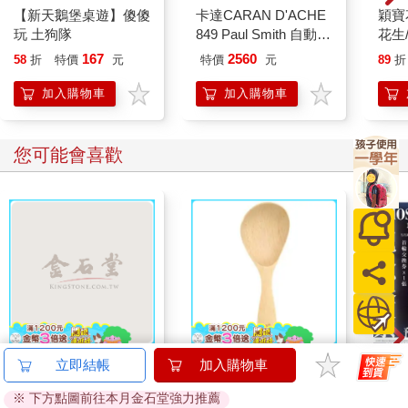
【新天鵝堡桌遊】傻傻
卡達CARAN D'ACHE
穎寶
他們不會把財富像教會的鐘一樣掛在頂端，用力敲響傳遍雲霄。
玩 土狗隊
849 Paul Smith 自動鉛
花生
瑞典的瓦倫堡家族（Wallenber family）是備受世界敬重的有錢人
筆 ED.5 條紋銀
生)-
167
2560
家族，他們之所以能在超過一百六十年的歲月裡脫穎而出，秘訣
58
折
特價
元
特價
元
89
折
也是因為遵守了「雖然有錢，但不顯露」的家族鐵則。瓦倫堡家
加入購物車
加入購物車
族的後代總是努力待在大眾的視線之外，比起追求外界的名聲，
他們更強調實質和內涵，這讓瓦倫堡家族的人成為了真正的貴
族。
您可能會喜歡
有錢人透過看似灑脫的方式追求低調奢華，即，有錢人追求安靜
的財富、不顯眼和不刻意炫耀的消費。遵守這三點的有錢人因為
不張揚而更加耀眼。有錢人的簡樸令普通人感到愉悅，並與暴發
戶區分開來。一夜之間成為有錢人的暴發戶總是想展示自己的地
位已經改變，於是購買跑車、名牌包、黃金手錶等來炫耀財富，
這種行為出於反資產階級的反抗心理，可以說是一種自導自演。
加拿大卡加利大學柯蒂斯•伊頓（Curtis Eaton）教授的研究團隊
指出，暴發戶的這種消費傾向讓大多數無法擁有奢侈品的人產生
剝奪感。雖然購買昂貴的寶石、汽車和高級品牌服飾的行為可以
先滿足擁有者，但對其他社會成員來說，卻會引發相對剝奪感，
讓他們感到自己變得更加窮困。
MARIE CLAIRE美麗
山毛櫸站立飯匙-3入組
攻殼機
立即結帳
加入購物車
反之，真正的有錢人通常不會公開資產，他們拒絕華麗和奢侈，
佳人08月2026第400期
數位
※ 下方點圖前往本月金石堂強力推薦
追求簡約精緻的美。他們會選擇簡約精緻的Ressence手錶或優雅
209
788