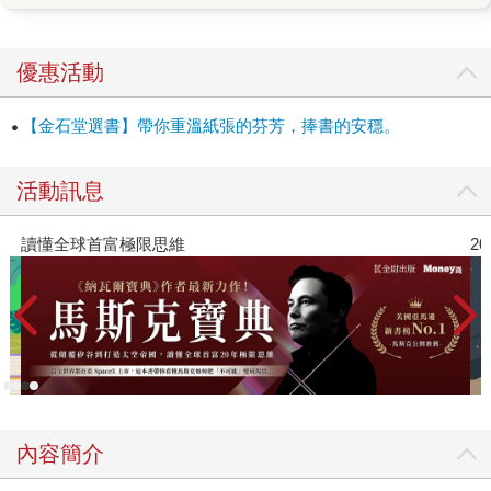
際，選擇將剩下的錢全部投入公司；投資奇才巴菲特，收購
企業時會特別聘用反對者來減少投資錯誤……原來讀懂心
理，才是邁向致富的第一步。 當窮人總是往前景好的地方
優惠活動
去，有錢人卻總是問：「哪裡是前景最差的地方？」當窮人
總在做美夢，有錢人卻總是做惡夢。不只如此，有錢人節制
【金石堂選書】帶你重溫紙張的芬芳，捧書的安穩。
享樂，就算住在葡萄酒窖也不會喝醉；有錢人樂於聽取反對
意見，避免陷入誤以為自己能掌控一切的「控制錯覺」。 作
活動訊息
者透過與超過五十位富豪接觸，歸納出一套「致富心理」，
帶領我們一同了解這些富人在「想什麼」以及「怎麼想」。
2026年8月金石堂強力推薦
比起數字的起落，掌握人心的起伏才是致富關鍵，從這本書
開始，一起成為支配心裡又支配財富的聰明有錢人吧！
內容簡介