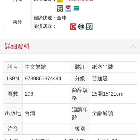
對了，剛才我躺在岩石上自言自語，結果心裡想的那些事全都被
國際快遞：全球
聽見了。那塊石頭其實就是叔叔背上的殼。
海外
港澳店取：
「你最後是這麼說的吧：『好希望自己乾脆就這樣消失不見。』
為什麼你會這麼想呢？」
詳細資料
「也沒有啦，嗯……那是……」
語言
中文繁體
裝訂
紙本平裝
「沒關係，不用勉強。你不想說的話，我也不會多問。」
ISBN
9789861374444
分級
普通級
腦子裡轉個不停，亂成一團。既不想說，也不願再去想。說真
的，究竟該從何說起，我也搞不清楚。
商品規
頁數
296
25開15*21cm
格
「覺得好像……變得怎樣都無所謂了。」
適讀年
出版地
台灣
全齡適讀
「什麼事怎樣都無所謂？」
齡
注音
級別
「全部……」