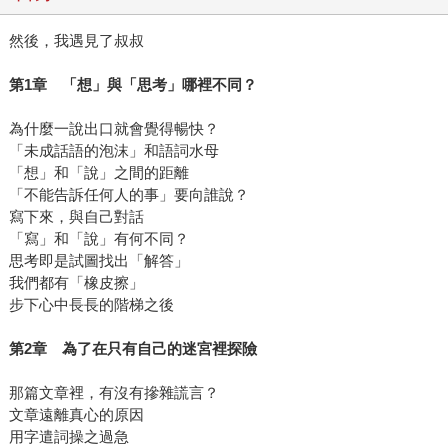
然後，我遇見了叔叔
第
1
章 「想」與「思考」哪裡不同？
為什麼一說出口就會覺得暢快？
「未成話語的泡沫」和語詞水母
「想」和「說」之間的距離
「不能告訴任何人的事」要向誰說？
寫下來，與自己對話
「寫」和「說」有何不同？
思考即是試圖找出「解答」
我們都有「橡皮擦」
步下心中長長的階梯之後
第
2
章 為了在只有自己的迷宮裡探險
那篇文章裡，有沒有摻雜謊言？
文章遠離真心的原因
用字遣詞操之過急