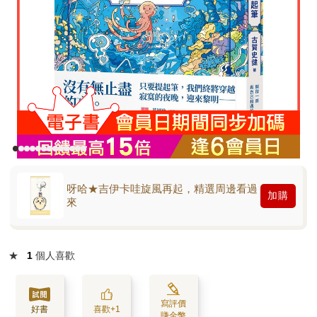
呀哈★吉伊卡哇旋風再起，精選周邊看過
加購
來
★
1
個人喜歡
寫評價
好書
喜歡+1
賺金幣