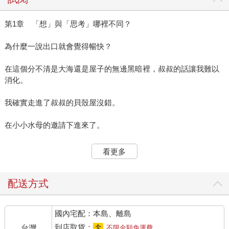
第1章 「想」與「思考」哪裡不同？
為什麼一說出口就會覺得暢快？
在這個分不清是大海還是屋子的無邊黑暗裡，叔叔的話讓我難以
消化。
我確實走進了叔叔的貝殼屋沒錯。
在小小水母的邀請下進來了。
但貝殼裡有個「比大海還遼闊」的空間，然後叔叔說這裡也是他
看更多
的腦袋？
「章魚次郎，你應該還覺得很困惑吧？」
配送方式
叔叔溫柔地對我說著。
國內宅配：本島、離島
「你本來就已經一副心事重重的模樣了。」
到店取貨：
台灣
不限金額免運費