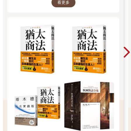
我覺得自己並沒有充分表達出心裡想說的。淚水一湧而上，喉嚨
看更多
深處像是被勒住似的，沒辦法好好說話。越是想說出口，聲音就
越容易失控；而且墨汁果然又滲了出來，覺得自己越來越淒慘。
「謝謝你。這些事想必很難受。謝謝你告訴我。」
直到我雜亂無章地把話說完為止，叔叔都只是靜靜聽著，並沒有
插嘴打斷我。即使說到一半卡住了，他還是耐心地等我繼續往下
說；就算離題了，也沒有試圖糾正我。絲毫沒有給人敷衍、隨便
聽聽的感覺。我想我應該是第一次遇到這樣的大人。
「呵呵。」
我不自覺笑了出來。
「怎麼了嗎？」
「就是……我竟然像這樣，對著頭一次見面的人，把『所有的
事』說出來。連我自己都嚇了一跳。」
「哈哈哈，的確是才剛認識沒錯。關於把所有的事情說給我聽，