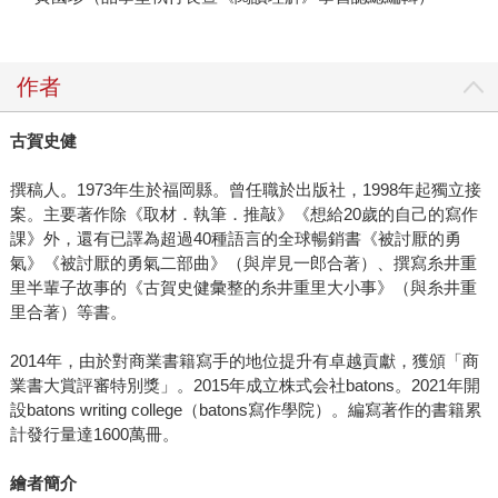
作者
古賀史健
撰稿人。1973年生於福岡縣。曾任職於出版社，1998年起獨立接
案。主要著作除《取材．執筆．推敲》《想給20歲的自己的寫作
課》外，還有已譯為超過40種語言的全球暢銷書《被討厭的勇
氣》《被討厭的勇氣二部曲》（與岸見一郎合著）、撰寫糸井重
里半輩子故事的《古賀史健彙整的糸井重里大小事》（與糸井重
里合著）等書。
2014年，由於對商業書籍寫手的地位提升有卓越貢獻，獲頒「商
業書大賞評審特別獎」。2015年成立株式会社batons。2021年開
設batons writing college（batons寫作學院）。編寫著作的書籍累
計發行量達1600萬冊。
繪者簡介