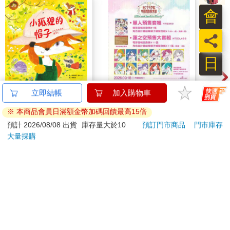
會
「未成話語的泡沫？那是泡沫？」
員
「是啊。從這裡看的話，感覺像是一團渾濁的東西，但只要靠近
點看，就會知道是一堆小泡沫聚集在一起。我們靠近一點吧。」
日
在叔叔的慫恿下，我往球體的方向靠近。的確是各種大大小小的
泡沫聚集在一起，而且也如同叔叔所說的，那些泡沫像漩渦般不
【電子書】小狐狸的帽
劇場版 Love Live！蓮
Poke
立即結帳
加入購物車
停打轉；更令人吃驚的是，有好多水母鑽進那團漩渦裡，努力將
子
之空女學院學園偶像俱
Illus
泡沫搬運出來。
※ 本商品會員日滿額金幣加碼回饋最高15倍
樂部 Bloom Garden
Poke
259
350
特價
元
特價
元
9
折
Party單人套票
(Pokemo
預計 2026/08/08 出貨
庫存量大於10
預訂門市商品
門市庫存
「那些水母在做什麼？」
Pres
大量採購
電子書
加入購物車
「啊啊，那些可不是普通的水母喔。他們叫做『語詞水母』。」
訂購/退換貨須知
「語詞水母?!」
「對。我的腦子裡，還有你的腦子裡，都有很多『還沒組成話語
加入金石堂 LINE 官方帳號『完成綁定』，隨時掌握出貨動
的念頭』變成的漩渦。這些就是未成話語的泡沫。而且那些泡沫
態：
──也就是念頭──要是放著不管的話，會不斷增加，而且會增加