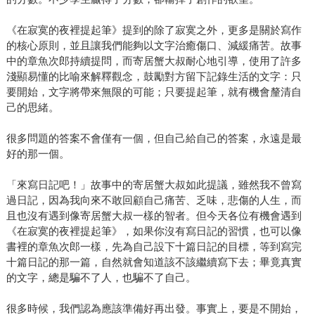
《在寂寞的夜裡提起筆》提到的除了寂寞之外，更多是關於寫作
的核心原則，並且讓我們能夠以文字治癒傷口、減緩痛苦。故事
中的章魚次郎持續提問，而寄居蟹大叔耐心地引導，使用了許多
淺顯易懂的比喻來解釋觀念，鼓勵對方留下記錄生活的文字：只
要開始，文字將帶來無限的可能；只要提起筆，就有機會釐清自
己的思緒。
很多問題的答案不會僅有一個，但自己給自己的答案，永遠是最
好的那一個。
「來寫日記吧！」故事中的寄居蟹大叔如此提議，雖然我不曾寫
過日記，因為我向來不敢回顧自己痛苦、乏味，悲傷的人生，而
且也沒有遇到像寄居蟹大叔一樣的智者。但今天各位有機會遇到
《在寂寞的夜裡提起筆》，如果你沒有寫日記的習慣，也可以像
書裡的章魚次郎一樣，先為自己設下十篇日記的目標，等到寫完
十篇日記的那一篇，自然就會知道該不該繼續寫下去；畢竟真實
的文字，總是騙不了人，也騙不了自己。
很多時候，我們認為應該準備好再出發。事實上，要是不開始，