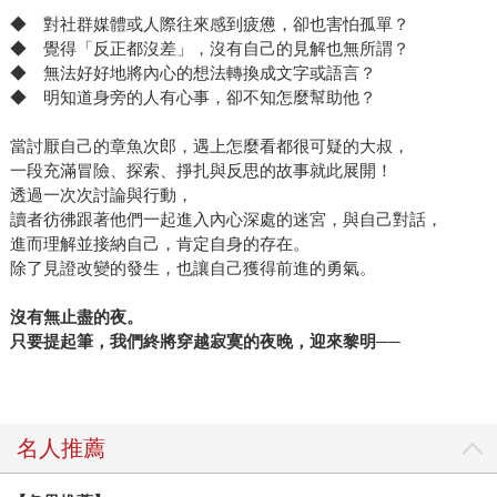
◆ 對社群媒體或人際往來感到疲憊，卻也害怕孤單？
◆ 覺得「反正都沒差」，沒有自己的見解也無所謂？
◆ 無法好好地將內心的想法轉換成文字或語言？
◆ 明知道身旁的人有心事，卻不知怎麼幫助他？
當討厭自己的章魚次郎，遇上怎麼看都很可疑的大叔，
一段充滿冒險、探索、掙扎與反思的故事就此展開！
透過一次次討論與行動，
讀者彷彿跟著他們一起進入內心深處的迷宮，與自己對話，
進而理解並接納自己，肯定自身的存在。
除了見證改變的發生，也讓自己獲得前進的勇氣。
沒有無止盡的夜。
只要提起筆，我們終將穿越寂寞的夜晚，迎來黎明──
名人推薦