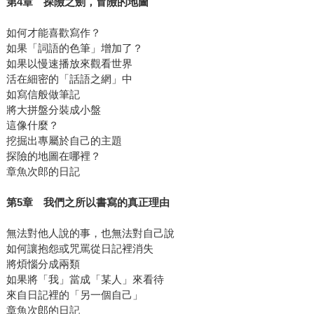
第
4
章 探險之劍，冒險的地圖
如何才能喜歡寫作？
如果「詞語的色筆」增加了？
如果以慢速播放來觀看世界
活在細密的「話語之網」中
如寫信般做筆記
將大拼盤分裝成小盤
這像什麼？
挖掘出專屬於自己的主題
探險的地圖在哪裡？
章魚次郎的日記
第
5
章 我們之所以書寫的真正理由
無法對他人說的事，也無法對自己說
如何讓抱怨或咒罵從日記裡消失
將煩惱分成兩類
如果將「我」當成「某人」來看待
來自日記裡的「另一個自己」
章魚次郎的日記