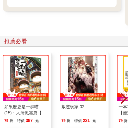
你覺得後悔嗎？」
「不會。反倒有一種暢快的感覺。」
這完全是我的真心話。我把那些只能說給自己聽的事，全都告訴
了叔叔。說的過程很痛苦，腦子裡也亂七八糟的，但在我把話說
推薦必看
完、稍稍冷靜下來的現在，心裡卻覺得很爽快。
「呀──真是太好了。這樣的話，問題解決，是不是讓你覺得一切
都沒事了？」
「呃，也不是這個意思……」
那是當然的。我只是把話說出來而已，問題完全沒有解決。只要
去了學校，就會遇到飛魚同學那些人，我又會被欺負，我的臉一
樣會變得紅通通，被迫在運動會上代表選手宣誓，然後在全校所
有人面前成為笑柄。但就算是這樣，我現在的心情還是變輕鬆
如果歷史是一群喵
叛逆玩家 02
一本
了。
(15)：大清風雲篇【萌
【漫
貓漫畫學歷史】
行動
387
221
79
折
特價
元
79
折
特價
元
79
折
「很可惜，叔叔無法介入你和朋友之間的關係。要是我有什麼能
開關