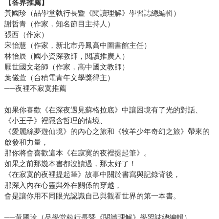
【各界推薦】
黃國珍（品學堂執行長暨《閱讀理解》學習誌總編輯）
謝哲青（作家，知名節目主持人）
張西（作家）
宋怡慧（作家，新北市丹鳳高中圖書館主任）
林怡辰（國小資深教師，閱讀推廣人）
厭世國文老師（作家，高中國文教師）
葉儀萱（台積電青年文學獎得主）
──夜裡不寂寞推薦
如果你喜歡《在深夜遇見蘇格拉底》中讓困境有了光的對話、
《小王子》裡隱含哲理的情境、
《愛麗絲夢遊仙境》的內心之旅和《牧羊少年奇幻之旅》帶來的
啟發和力量，
那你將會喜歡這本《在寂寞的夜裡提起筆》。
如果之前那幾本書都沒讀過，那太好了！
《在寂寞的夜裡提起筆》故事中關於書寫與記錄背後，
那深入內在心靈與外在關係的穿越，
會是讓你用不同眼光認識自己與觀看世界的第一本書。
──黃國珍（品學堂執行長暨《閱讀理解》學習誌總編輯）