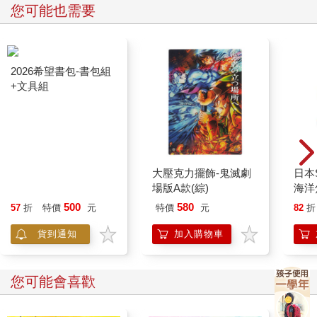
您可能也需要
「是啊，我是這麼想的。只要把話說出口，就會感到暢快。這不
就像是在腦中好好進行一番大掃除後感受到的清爽嗎？」
「未成話語的泡沫」和語詞水母
「在腦中進行大掃除？」
「對。實際讓你看看應該比較快吧？」
叔叔一說完，便拿起背上的手電筒，按下開關。
2026希望書包-書包組
大壓克力擺飾-鬼滅劇
日本S
+文具組
場版A款(綜)
海洋
手電筒光線的前方，有顆乳白色球體正漂浮著。大小應該和學校
500
580
57
折
特價
元
特價
元
82
折
教室差不多吧。但因為太遠了，無法明白到底有多大，整體輪廓
也不明顯。
貨到通知
加入購物車
「那個……是什麼東西？」
您可能會喜歡
「是在我腦子裡打轉的『還沒組成話語的念頭』。我姑且稱它為
『未成話語的泡沫』。」