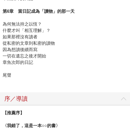
第
6
章 當日記成為「讀物」的那一天
為何無法持之以恆？
什麼才叫「相互理解」？
如果那裡沒有讀者
從私密的文章到私密的讀物
因為想讀後續而寫
一切在遺忘之後才開始
章魚次郎的日記
尾聲
序／導讀
【推薦序】
〈我錯了，這是一本○○的書〉