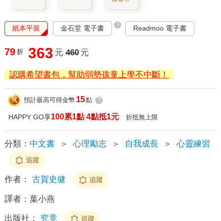
?
紙本平裝
金石堂 電子書
Readmoo 電子書
363
79
折
元
460
元
認購希望書包，幫助弱勢孩童上學不中斷！
15
預計最高可得金幣
點
?
100累1點 4點抵1元
HAPPY GO享
折抵無上限
分類：
中文書
＞
心理勵志
＞
自我成長
＞
心靈練習
追蹤
作者：
古賀史健
追蹤
譯者：
葉小燕
出版社：
究竟
追蹤