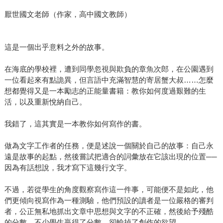
厭世國文老師（作家，高中國文教師）
這是一個出乎意料之外的故事。
在海底的學校裡，遭到同學忽視與欺負的章魚次郎，在公園遇到
一位看起來有點詭異，但言語中充滿智慧的寄居蟹大叔……怎麼
想都覺得又是一本勵志的正能量書籍：教你如何度過艱難的生
活，以及重新悅納自己。
我錯了，這其實是一本教你如何寫作的書。
做為文字工作者的任務，便是述說一個關於自己的故事：自己永
遠是故事的起點，然後嘗試把適合的詞彙放在它該出現的位置──
因為有話想說，我才寫下這幾行文字。
不過，若從學生的角度觀察寫作這一件事，可能便不是如此，他
們更傾向視寫作為一種測驗，他們預設的讀者是一位嚴格的審判
者，公正無私地抓出文章中思想與文字的不正確，然後給予殘酷
的分數。不少學生贏得了分數，卻輸掉了創作的欲望。