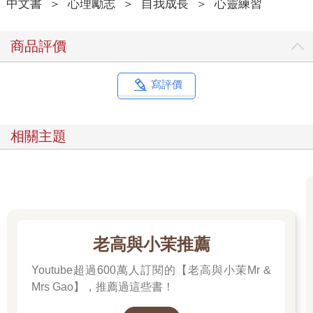
中文書
＞
心理勵志
＞
自我成長
＞
心靈練習
不對。完全不是這樣。說話的同時，我心裡也這麼想著。但我找
不到其他的話來表達。
商品評價
「沒關係，從哪裡開始說都行。枝節片段也可以，想到哪說到哪
也沒問題。只要你願意告訴我，我就會聽你說。」
寫評價
在叔叔沉穩和緩的語調鼓勵下，我開了口。
「嗯……那個……
相關主題
「我只要一緊張，就會滿臉通紅。要是更緊張的話，嘴角還會滲
出墨汁。所以我一直被大家取笑、欺負。老師和媽媽其實都知
道，可是他們都當做沒看到。然後昨天啊，要決定運動會選手宣
誓代表的時候呢，大家串通好選我出來。到真的要宣誓的時候，
我一定會變成水煮章魚的。根本就是打算在全校所有人面前嘲笑
我嘛！ 飛魚同學他們都計畫好了，就連鯙魚同學和星鰻同學也聽
老高與小茉推薦
他們的。然後，今天原本打算要上學，但我沒勇氣下車，旁邊的
金眼鯛奶奶還為我擔心，我來到這個公園，貝殼機響了好幾次，
Youtube超過600萬人訂閱的【老高與小茉Mr &
我已經受夠了，好想就這樣消失不見，所以、所以、所以……」
Mrs Gao】，推薦過這些書！