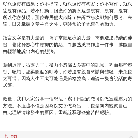
就永遠沒有成果；你不提問，就永遠沒有答案；你不寫作，就永
遠沒有作品。若不行動，回應你的將永遠是沒有、沒有、沒有。
所以你會發現，那位寄居蟹大叔除了告訴章魚次郎如何思考、表
達，以及掌握文章主題之外，更時常給予他寫作的動力。
語言文字是有力量的，為了掌握這樣的力量，需要透過持續的練
習，藉此釋放心中壓抑的情緒。而越熟悉寫作這一件事，越能自
由輕鬆地說出內心的想法。
寫到這裡，我盡力了，盡力不透漏太多書中的訊息。裡面那些睿
智、聰穎，溫柔體貼的叮嚀，你若沒有親自閱讀與體驗，未免也
太可惜，因為人生不太可能遇見蘇格拉底，遑論一隻會說話的寄
居蟹。
最後，我和大家分享一個想法：寫下日記的確可以做宣泄壓力的
方法。不過這不僅是因為以文字做為出口，也是向內觀察自己，
由此理解情緒發生的原因，重新詮釋那些痛苦的經驗。
試閱