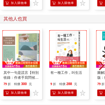
做的，大概就只有聽你說了。現在，你將自己的事說給我聽，光
「行
加入購物車
加入購物車
是這樣，心裡就能變得輕鬆一點，那種想消失不見的心情也沖淡
學方
了。」
其他人也買
「嗯，可能和剛才不太一樣了。」
「你不覺得很神奇嗎？現實狀況明明沒有任何改變，問題也完全
沒有解決，心情卻有了這樣的轉變。這是怎麼回事呢？」
「應該是……有叔叔聽我說話，讓我覺得很開心的緣故吧？因為
平常沒有人會這麼做。」
「嗯，應該也有這個原因吧。有人願意聽自己說話是很開心沒
錯，要是對方能表示贊同，或是親切友善地給予回應，就更令人
其中一句是謊言【特別
有一種工作，叫生活
圖解
高興了。不過，真的只是因為這樣嗎？章魚次郎，『能把心事說
收錄：作者手寫問候印
版：
出來』這件事本身應該就足以讓你開心了吧？也就是說，在『有
簽扉頁】
的心
300
288
人傾聽』之前，你其實已經先感受到『轉換成話語』的喜悅了，
79
折
特價
元
9
折
特價
元
79
折
不是嗎？」
加入購物車
加入購物車
「轉換成話語的喜悅？」