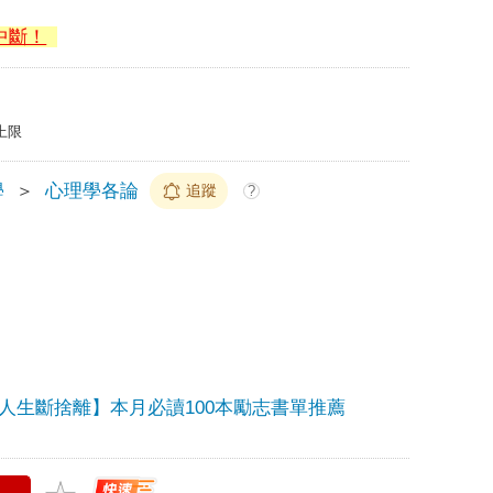
中斷！
上限
學
＞
心理學各論
追蹤
?
人生斷捨離】本月必讀100本勵志書單推薦