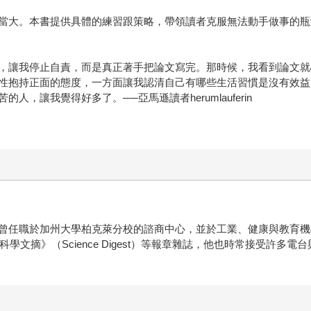
本書提供具體的練習跟策略，帶領讀者克服無法動手做事的瓶頸。──凱莉‧
，讓我停止自責，而是真正著手把論文寫完。那時候，我看到論文就
性抱持正面的態度，一方面讓我認清自己有哪些生活習慣是沒有效益
，讓我覺得好多了。──亞馬遜讀者herumlauferin
曾任職於加州大學柏克萊分校的諮商中心，並於工業、健康與教育機
Medicine）、《科學文摘》（Science Digest）等報章雜誌，他也