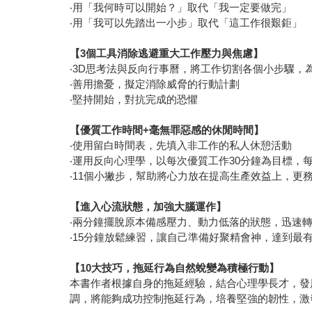
‧用「我何時可以開始？」取代「我一定要做完」
‧用「我可以先踏出一小步」取代「這工作很艱鉅」
【3個工具消除逃避重大工作壓力與焦慮】
‧3D思考法與反向行事曆，將工作切割各個小步驟，
‧善用擔憂，擬定消除威脅的行動計劃
‧堅持開始，對抗完成的恐懼
【優質工作時間+毫無罪惡感的休閒時間】
‧使用留白時間表，先填入非工作的私人休憩活動
‧運用反向心理學，以每次優質工作30分鐘為目標，
‧11個小撇步，幫助將心力放在提高生產效益上，更
【進入心流狀態，加強大腦運作】
‧兩分鐘擺脫原本備感壓力、動力低落的狀態，迅速
‧15分鐘放鬆練習，讓自己準備好聚精會神，達到最
【10大技巧，拖延行為自然蛻變為積極行動】
本書作者根據自身的拖延經驗，結合心理學長才，發
調，將能夠成功控制拖延行為，培養堅強的韌性，激