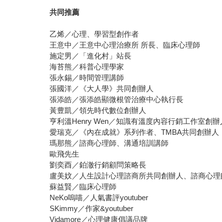
共同推薦
乙烯／心理、學習型創作者
王意中／王意中心理治療所 所長、臨床心理師
施定男／「進化村」站長
海苔熊／科普心理學家
張永錫／時間管理講師
張國洋／《大人學》共同創辦人
張添皓／張添皓顯微根管治療中心執行長
黃豊凱／領先時代數位創辦人
亨利溫Henry Wen／知識有溫度內容行銷工作室創辦
愛瑞克／《內在成就》系列作者、TMBA共同創辦人
瑪那熊／諮商心理師、溝通培訓講師
歐飛先生
劉奕酉／鉑澈行銷顧問策略長
盧美妏／人生設計心理諮商所共同創辦人、諮商心理
蘇益賢／臨床心理師
NeKo嗚喵／人氣書評youtuber
SKimmy／作家&youtuber
Vidamore／心理健康倡議品牌