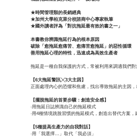
★時間管理類的長銷經典
★加州大學柏克萊分校諮商中心專家執筆
★國外讀者評為「對抗拖延最有效的書之一」
本書教你辨識拖延行為的根本原因
破除「愈拖延愈痛苦、愈痛苦愈拖延」的惡性循環
善用拖延心理的特性，迅速成為高效生產者
拖延是一種自我保護的方式，常被利用來調適我們對
【6大拖延警訊╳3大主因】
正面處理內心的恐懼和焦慮，找出導致拖延的主因，
【擺脫拖延的首要步驟：創造安全感】
‧用拖延日誌辨識自己的拖延模式
‧用4種情境跳脫習慣的拖延模式，創造出替代方案，
【5種提高生產力的自我對話】
‧用「我選擇…」取代「我必須」