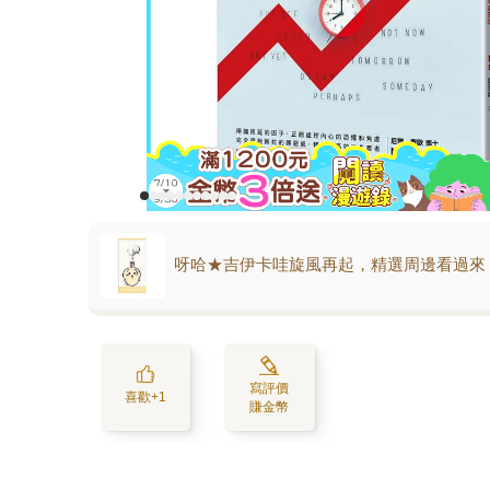
呀哈★吉伊卡哇旋風再起，精選周邊看過來
寫評價
喜歡+1
賺金幣