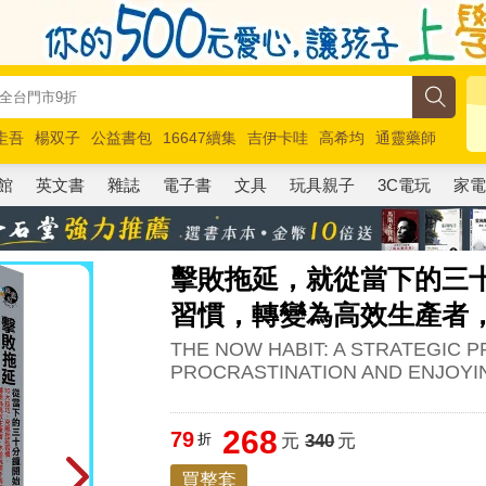
圭吾
楊双子
公益書包
16647續集
吉伊卡哇
高希均
通靈藥師
路邊攤新作
馬斯克
玩具總動員5
超慢跑
館
英文書
雜誌
電子書
文具
玩具親子
3C電玩
家
擊敗拖延，就從當下的三十
習慣，轉變為高效生產者
THE NOW HABIT: A STRATEGIC
PROCRASTINATION AND ENJOYIN
268
79
折
元
340
元
買整套