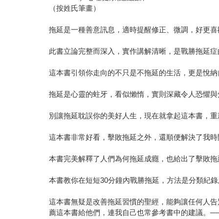
（按姓氏筆畫）
拖延是一種善意訊息，適時提醒修正、微調，好更喜
此書立論完整而深入，實作講解清晰，是戰勝拖延症
這本書引領你走向的不只是不拖延的生活，更是悅納
拖延是心靈的蛀牙，看似懶惰，實則深藏令人恐懼與
別讓拖延耽誤你的美好人生，現在就拿起這本書，重
這本書非常好看，擊敗拖延之外，還順便解決了我時
本書完美解釋了人們為何拖延成癮，也給出了擊敗拖
本書教你在短短30分鐘內戰勝拖延，方法是分類紀
這本書無疑是改善拖延習慣的聖經，能夠讓任何人告
薦這本書給他們，連我自己也常參考書中的建議。──麗莎‧羅斯坦