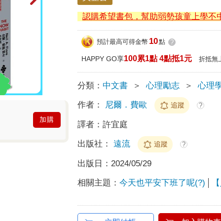
認購希望書包，幫助弱勢孩童上學不
10
預計最高可得金幣
點
?
100累1點 4點抵1元
HAPPY GO享
折抵無
分類：
中文書
＞
心理勵志
＞
心理
作者：
尼爾．費歐
追蹤
?
加購
譯者：
許宜庭
出版社：
遠流
追蹤
?
出版日：
2024/05/29
相關主題：
今天也平安下班了呢(?)
【