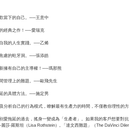
歡當下的自己。──王意中
的經典之作！──愛瑞克
自我的人生實踐。──乙烯
焦慮的蛀牙洞。──張添皓
新擁有自己的主導權！──瑪那熊
間管理上的難題。──歐飛先生
延的具體方法。──施定男
錄及分析自己的行為模式，瞭解最有生產力的時間，不僅教你理性的方
別愛拖延的過去，搖身一變成為「生產者」。如果我的客戶想要對抗
（Lisa Rothstein）, 「達文西難題」（The DaVinci Di