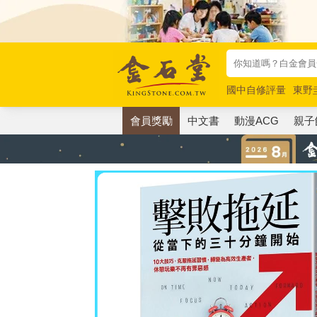
國中自修評量
東野
唯紅花綻放
奧德賽
會員獎勵
中文書
動漫ACG
親子