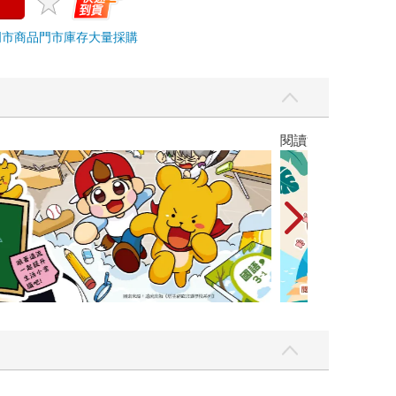
門市商品
門市庫存
大量採購
，我還值得被愛嗎？（限量作者親簽版）
2026年8月金