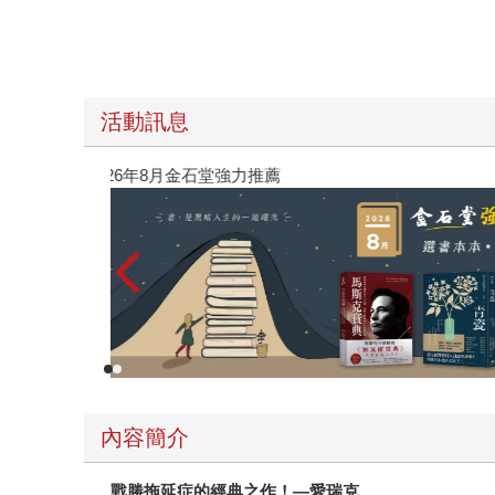
活動訊息
閱讀漫遊錄-2026上半年暢銷榜
內容簡介
戰勝拖延症的經典之作！—愛瑞克