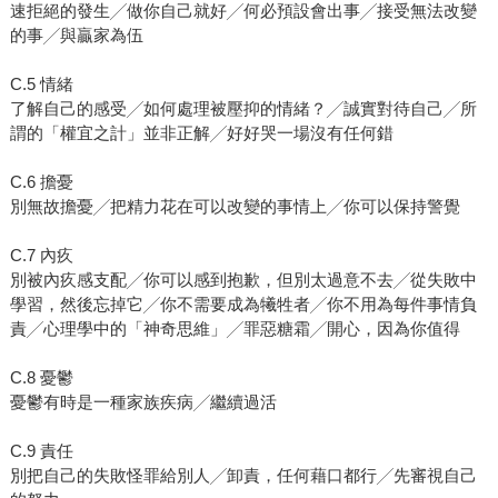
速拒絕的發生╱做你自己就好╱何必預設會出事╱接受無法改變
的事╱與贏家為伍
C.5 情緒
了解自己的感受╱如何處理被壓抑的情緒？╱誠實對待自己╱所
謂的「權宜之計」並非正解╱好好哭一場沒有任何錯
C.6 擔憂
別無故擔憂╱把精力花在可以改變的事情上╱你可以保持警覺
C.7 內疚
別被內疚感支配╱你可以感到抱歉，但別太過意不去╱從失敗中
學習，然後忘掉它╱你不需要成為犧牲者╱你不用為每件事情負
責╱心理學中的「神奇思維」╱罪惡糖霜╱開心，因為你值得
C.8 憂鬱
憂鬱有時是一種家族疾病╱繼續過活
C.9 責任
別把自己的失敗怪罪給別人╱卸責，任何藉口都行╱先審視自己