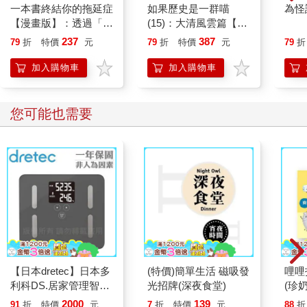
一本書終結你的拖延症
如果歷史是一群喵
為怪
在上述兩種自尊低落的人格裡，查理布朗類型相較於露西類型，
【漫畫版】：透過「小
(15)：大清風雲篇【萌
通常來得更加討喜。當然，因為他人的憐憫而獲得愛慕不是件理
行動」打開大腦的行動
貓漫畫學歷史】
想的事，但這還是比因為咄咄逼人而獲得的結果好。
237
387
79
折
特價
元
79
折
特價
元
79
折
開關，懶人也能變身
透過讓我們了解自己的價值，好朋友可以幫助我們克服自卑的感
「行動派」的37個科
加入購物車
加入購物車
受。問題在於如何學著分辨真朋友的肺腑之言，以及一般人隨口
學方法
給出的評論。透過社交取得的資訊不一定可信。在我們的文化
中，禮貌是很重要的，所以會認為應該對他人說出他們想聽的
您可能也需要
事，不論真假。
因此，當人們稱讚你時，問問自己，他們究竟是真心的，還是只
是在客套呢？ 聽好了，如果有個不喜歡你的人說了你的好話，那
這些話是可信的，這種類型的稱讚也會讓你感到開心。
【日本dretec】日本多
(特價)簡單生活 磁吸發
哩哩
利科DS.居家管理智能
光招牌(深夜食堂)
(珍奶
四合一體重體脂計-珊
2000
139
91
折
特價
元
7
折
特價
元
88
折