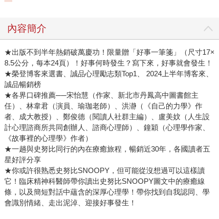
溝感到束手無策。 此次中華隊隊員平均年齡恰巧為二十四．
五歲。 我想，教練們一定是以「高標準」的方式要求球員們
內容簡介
在場上展現出絕佳的表現，雖然沒有任何人明確指出，教練
們也以「高支持」的心態來鼓勵球員們，但是從一句「我希
望你能把場上的快樂，渲染給周邊的人」，我們應該可以大
★出版不到半年熱銷破萬慶功！限量贈「好事一筆箋」（尺寸17×
8.5公分，每本24頁）！好事何時發生？寫下來，好事就會發生！
膽推估，教練們善用了導師心態。 回到當時那通關鍵通話，
★榮登博客來選書、誠品心理勵志類Top1、 2024上半年博客來、
分別套用進書中提出的三種心態：「執法者心態」（高標
誠品暢銷榜
準、低支持）；「保護者心態」（低標準、高支持）以及
★各界口碑推薦──宋怡慧（作家、新北市丹鳳高中圖書館主
「導師心態」（高標準、高支持），可能會有什麼樣不同的
任）、林韋君（演員、瑜珈老師）、洪瀞（《自己的力學》作
感受？ 若教練是以「執法者心態」來邀約，有可能會是：
者、成大教授）、鄭俊德（閱讀人社群主編）、盧美妏（人生設
「因為我要你擔任隊長，所以無論如何，你都得扛下這個角
計心理諮商所共同創辦人、諮商心理師）、鐘穎（心理學作家、
色的重擔。」這番話，無論幾歲的人，聽在耳裡都覺得負擔
《故事裡的心理學》作者）
★一趟與史努比同行的內在療癒旅程，暢銷近30年，各國讀者五
很大吧？試想，本來覺得自己沒有「冠軍命」的人，接獲這
星好評分享
種方式的邀請，可能會因為教練的請託而接下職務，但心裡
★你或許很熟悉史努比SNOOPY，但可能從沒想過可以這樣讀
總覺得不踏實，甚至還會加深恐懼。 倘若教練以「保護者心
它！臨床精神科醫師帶你讀出史努比SNOOPY圖文中的療癒線
態」來邀約，有可能會是：「沒有冠軍命無所謂，我也不求
條，以及簡短對話中蘊含的深厚心理學！帶你找到自我認同、學
能拿下冠軍，只求有人來當隊長，其餘事情我可以自己處理
會識別情緒、走出泥淖、迎接好事發生！
就好。」雖然看似沒有負擔，但教練並未重視對方內心的憂