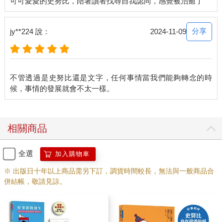
我的解讀是對的嗎？這些解讀是舒茲在創造這些漫畫時心中所想
的嗎？我不知道，答案也不重要。世界上有這麼多文章在研究
《哈姆雷特》裡的角色，難道當初莎士比亞就打定主意把這些後
分享
jy**224 說：
2024-11-09
人的詮釋都融入角色之中了嗎？這再次證明，這個問題是不重要
的。同樣一個角色所說的話，對不同人來說含義可能不盡相同，
藝術家只不過是運用啟發他的直覺來創作罷了。
所以加入我吧，讓我們和查理布朗及他的夥伴們一起體驗各式各
不管透過是史努比還是文字，任何事情當我們能夠轉念的時
樣的人生經歷。誰知道呢？如果我們不只是單純地聆聽，而是主
動去看見查爾斯．舒茲正在告訴我們些什麼，或許就能變得再快
樂、再更有能力一點。
________________________________________
C.3 自尊
相關商品
◆ 自尊難題
開始執業不久後，我發現除了大腦生病的病人以外，大多數人的
全選
加入購物車
情緒問題，其實大多來自過度自卑。
要良好地適應現實生活，必須先對現實有正確的認識。如果一個
※ 出版日十年以上商品需另下訂，調貨時間較長，無法與一般商品合
人眼中的世界，與世界真正的樣貌不同，那麼就很難適應得好。
併結帳，敬請見諒。
要是一個人眼中的自己永遠比真正的自己渺小，他也會遇到適應
上的困難。因為到頭來，我們都只活在自己所認為的現實之中。
資質平庸的人要適應現實世界似乎較不困難，他們有機會找到一