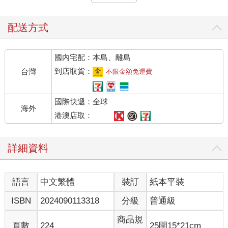
短短幾個漫畫格之中。查爾斯．舒茲筆下這些令人喜愛的角色不
僅僅只是用來娛樂消遣而已，他們更描繪出了重要的心理學原
則。但正是因為看似簡單，使得這些角色的影響力經常被掩蓋
配送方式
了。
我第一次把舒茲的作品應用在精神科治療上，是在幫一位酗酒者
國內宅配：本島、離島
做心理治療時。此前，我就曾在一些場合中見過這位患者。他是
個非常聰明的人，卻常常拒絕接受我針對酒精成癮，向他提議的
到店取貨：
台灣
不限金額免運費
治療建議。每次見面，他總說自己沒有酗酒；即使無法否認就是
酒精造成的問題讓他一再回到我的辦公室，他卻繼續堅持自己可
國際快遞：全球
以理性飲酒。每一次，這位患者都會想出一些新技巧，認為可以
海外
幫助自己抵抗酒精的誘惑。我則必須一再指出以前的嘗試最終如
港澳店取：
何失敗，並告訴他這些新發明的伎倆不會比以往好到哪裡去。
到了最後一次療程時，我突然有了靈感。之前我剛好想出一些透
詳細資料
過改變部分生活模式來降低壓力的方法，其中之一就是在吃飯時
看看與工作不相關的讀物。因此當時我在辦公室放了幾本大眾文
學，以便於午餐時間閱讀。在這些書籍中，就有幾冊《花生》漫
語言
中文繁體
裝訂
紙本平裝
畫。
我還記得每一季的開頭，查理布朗都會在嘗試踢飛橄欖球時摔個
ISBN
2024090113318
分級
普通級
四腳朝天。每年他都會合理解釋今年如何與以往不同，保證自己
不會失腳。但每一年，同樣的事都會再次發生。查理布朗並沒有
商品規
頁數
224
25開15*21cm
從過往的經驗中學習。