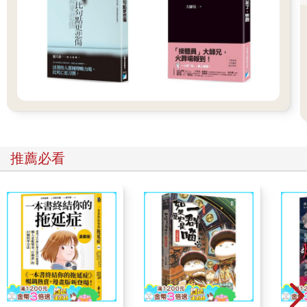
的感覺。
但這不代表這些人只是裝出高高在上的樣子，私底下則認為自己
比他人差。他們不是在演戲，而是真心相信自己高人一等。雖然
事實上大概沒有他們自己想像得那麼厲害，但這群人也可能是卓
越的人才。
即便如此，堅信自己比較優越這件事本身，已經反映了他們淺藏
在內心深處的無能感。對這類人來說，他們需要時不時地批評與
貶低身邊的人，來幫助自己維繫自尊。
這聽起來可能有點奇怪，但你不妨這樣看。那些內在感到滿足且
快樂的人，不會有對其他人發號施令或批評他人的需求。對自己
感到全然滿足的人，可以接受批評指教，也有能力針對這些問題
推薦必看
進行討論。然而，那些藉由表現得高人一等來掩飾內心自卑的
人，是經不起被批評的。他們選擇得罪他人、批評他人，而不是
去面對問題。
有時候，一個充滿自信且果敢的人也可能遇到令人措手不及的情
況，因而面臨內心潛藏的不安全感以及不被愛的恐懼。此時，這
個人可能就會像查理布朗一樣，因為對於被愛這件事感到太過絕
望，連擺在眼前的愛都無法接受。
就像查理布朗無法接受任何對自己的正面評價一樣，露西這類型
的人雖然經常沉淪在對自己的讚賞中，也可能不相信那些對自己
的讚美之詞。