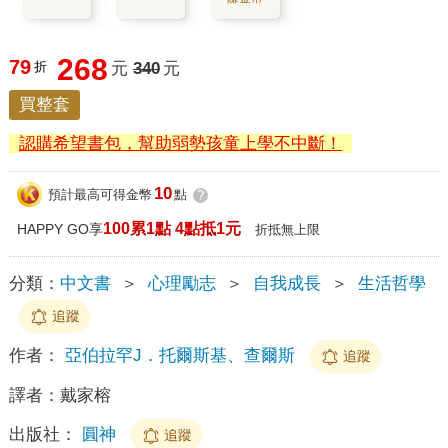
268
79
折
元
340
元
買整套
認購希望書包，幫助弱勢孩童上學不中斷！
10
預計最高可得金幣
點
?
100累1點 4點抵1元
HAPPY GO享
折抵無上限
分類：
中文書
＞
心理勵志
＞
自我成長
＞
生活哲學
追蹤
作者：
亞伯拉罕J．托爾斯基、查爾斯
追蹤
譯者：
戴家榕
出版社：
圓神
追蹤