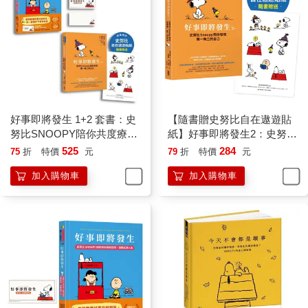
個既適合自己，又可以活得自在的位置。只有當我們低估自己、
漠視所擁有的能力與長處時，才會誤解真實的狀況，導致各種性
格上的問題。
貶低自我的現象普遍到我們或多或少都曾體會過這種感覺。這或
許是為什麼在漫畫裡，每當查理布朗把自己視為一個失敗者時，
我們總能理解他。
但是，查理布朗真的是一個失敗者嗎？
如果一個漫畫中的角色因為心理或精神上的缺陷而無法正常運
好事即將發生 1+2 套書：史
【隨書贈史努比自在遨遊貼
作，是可以被我們接納的嗎？他能帶來娛樂效果嗎？你是否會因
努比SNOOPY陪你共度療癒
紙】好事即將發生2：史努比
為他的笨手笨腳而發笑呢？
生活！
Snoopy陪你發現獨一無二的
525
284
75
折
特價
元
79
折
特價
元
查理布朗絕對不是一個有缺陷的人，但他代表著有缺陷的人格。
自己
他眼中的自己是不夠格的，這連帶使得他表現差勁，也使大家認
加入購物車
加入購物車
為他就是個表現差勁的人。查理布朗的性格告訴我們，一個負面
看待自己的人是如何落入惡性循環，而因此在最終變成他所想的
那個樣子。
我們因查理布朗而開心，是因為在某種程度上，他就是我們。我
們之所以笑他，是因為他讓我們想起自己。但由於他存在於漫畫
裡，這些與我們相似的特質被誇大描繪，使我們足以把自己從中
抽離，保持著距離看待這些人物，而不會感到被威脅或冒犯。
同樣的漫畫技巧，使我們能笑著看露西。露西也是一部分的我
們：那個什麼都知道，且不會犯錯的我們。露西對於任何失控的