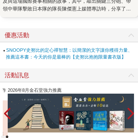
及與這場國際賽事相關的故事，其中，敲出關鍵三分砲、帶
領中華隊擊敗日本隊的隊長陳傑憲上媒體專訪時，分享了一
段總教練曾豪駒當時邀請他加入中華隊十二強賽名單的通話
內容。 曾豪駒總教練不只詢問陳傑憲是否有意願披上國家隊
戰袍，更邀請他擔任隊長一職，當時，陳傑憲在第一時間婉
優惠活動
拒，表示自己命沒這麼好，怕拖累大家，但總教練卻這樣回
他：「傑憲，我希望你能把場上的快樂，渲染給周邊的
SNOOPY史努比的定心禪智慧：以簡潔的文字讓你穫得力量、
人。」看到這則故事時，我馬上想起了《10到25》這本書。
推薦這本書：今天的你是最棒的【史努比抱抱限量書衣版】
神經科學家們發現，大約在十歲左右，青春期促使大腦渴望
獲得社交上的認同，例如自豪、讚賞和尊重、對社交變得極
活動訊息
為敏感。因此，年輕人會微妙地解讀我們所說的每一句話的
弦外之音，試圖從話語中找出隱含的意思，以弄清楚我們是
作
2026年8月金石堂強力推薦
否尊重他們。令人驚訝的是，這種對地位和尊重的敏感性會
持續到二十五歲左右。 被《恆毅力》作者安琪拉譽為當代
「最棒的發展心理學家」，大衛．葉格於本書提出了「導師
心態」理論，強調以「高標準、高支持」的做法，帶領年輕
人們發揮潛力、在各自領域上發光發熱，所有會與年輕人接
觸的教育工作者、家長、教練、主管，也不再因為彼此的代