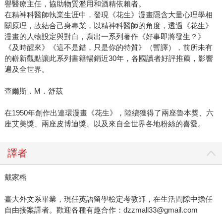
譽醫療主任，協助物質濫用和酒精依賴者。
在精神科醫師執業生涯中，發現《花生》漫畫隱含大量心理學相
關原理，故結合己身專業，以精神科醫師的角度，透過《花生》
漫畫的人物設定與對白，寫出一系列著作《好事即將發生？》
《及時醒來》《這不是錯，只是你的特質》（暫譯），前所未有
的嶄新觀點讓此系列書籍暢銷近30年，各國讀者好評推薦，影響
遍及全世界。
查爾斯．M．舒茲
在1950年創作出連環漫畫《花生》，陸續獲得了兩座魯本獎、六
座艾美獎、兩座皮博迪獎、以及來自全世界各地粉絲的喜愛。
譯者
戴家榕
臺大外文系畢業，現任英語留學檢定考教師，在生活間隙中擔任
自由接案譯者。歡迎各種有趣合作：dzzmall33@gmail.com