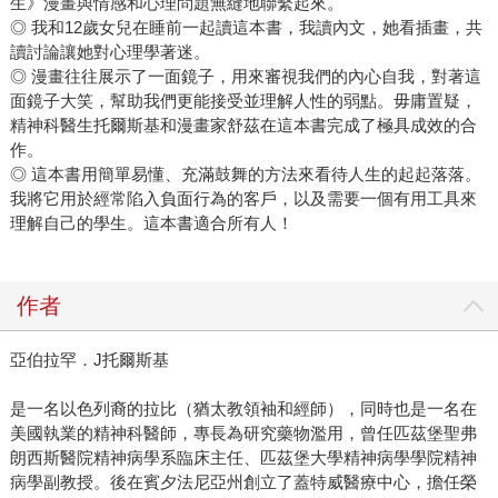
生》漫畫與情感和心理問題無縫地聯繫起來。
輕鬆，一石二鳥的思維模式，何樂而不為？ 我可以肯定，這
◎ 我和12歲女兒在睡前一起讀這本書，我讀內文，她看插畫，共
絕對是一本讓我們共處的世界，邁向更美好未來的人生必讀
讀討論讓她對心理學著迷。
之作！
◎ 漫畫往往展示了一面鏡子，用來審視我們的內心自我，對著這
面鏡子大笑，幫助我們更能接受並理解人性的弱點。毋庸置疑，
精神科醫生托爾斯基和漫畫家舒茲在這本書完成了極具成效的合
作。
◎ 這本書用簡單易懂、充滿鼓舞的方法來看待人生的起起落落。
我將它用於經常陷入負面行為的客戶，以及需要一個有用工具來
理解自己的學生。這本書適合所有人！
作者
亞伯拉罕．J托爾斯基
是一名以色列裔的拉比（猶太教領袖和經師），同時也是一名在
美國執業的精神科醫師，專長為研究藥物濫用，曾任匹茲堡聖弗
朗西斯醫院精神病學系臨床主任、匹茲堡大學精神病學學院精神
病學副教授。後在賓夕法尼亞州創立了蓋特威醫療中心，擔任榮