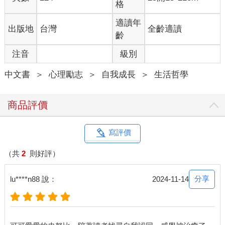
格
我把這個故事告訴病患，然後讓他讀了幾篇漫畫。他開懷大笑，
接著令我感到訝異的是，他說：「對，這就是我。」
適讀年
出版地
台灣
全齡適讀
查理布朗用我做不到的方式來接近這個患者。作為一位精神科醫
齡
師，我的形象是可怕且具威脅性的。病患面對我時，可能會認為
注音
級別
被指控對於自己的酗酒問題不夠努力。但查理布朗既單純又無
害，他每每全力以赴，而且總是用盡全身力氣地去踢那顆橄欖
中文書
＞
心理勵志
＞
自我成長
＞
生活哲學
球。只是結果不盡人意而已。
舒茲不會解釋任何事情，僅僅是用他的方式呈現，讓你可以自行
詮釋。而患者自己體悟出的見解，永遠會比精神科醫師給出的見
商品評價
解更加有效。
當我成為一間大型精神科醫院的醫師時，我在布告欄中留了一區
名為「研究生教育」的欄位。在那裡，我會定期貼出幾篇舒茲的
寫評價
連環漫畫。
不過到了近期，我開始對人們如何理解和體會《花生》漫畫中透
（共
2
則好評）
露出的訊息感到好奇。這些漫畫確實很有趣，但正因為如此，或
許大多數人對它的印象僅限於此。因為《花生》漫畫總是出現在
分享
lu****n88 說：
2024-11-14
漫畫頁面，與其他同樣有趣但沒有任何意涵的漫畫放在一起；又
或許這部漫畫本身就被持有它的公司判定為僅供消遣使用。總
之，這讓我開始嘗試更加明確地去闡述那些我從查理布朗以及他
的朋友們身上看見的重要含義。