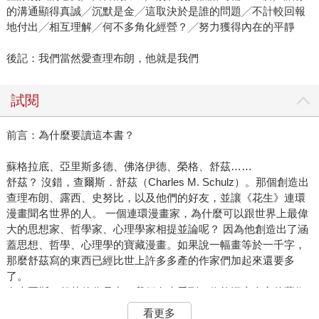
的溝通顯得真誠╱沉默是金╱這取決於是誰的問題╱不計較回報
地付出╱相互理解╱何不多角化經營？╱努力獲得內在的平靜
後記：我們當然愛查理布朗，他就是我們
試閱
前言：為什麼要讀這本書？
蘇格拉底、亞里斯多德、佛洛伊德、榮格、舒茲……
舒茲？ 沒錯，查爾斯．舒茲（Charles M. Schulz）。那個創造出
查理布朗、露西、史努比，以及他們的好友，並讓《花生》連環
漫畫聞名世界的人。 一個連環漫畫家，為什麼可以跟世界上最偉
大的思想家、哲學家、心理學家相提並論呢？ 因為他創造出了涵
蓋思想、哲學、心理學的寶藏漫畫。如果說一幅畫等於一千字，
那麼舒茲寫的東西已經比世上許多多產的作家們加起來還要多
了。
在查爾斯．舒茲的作品中，我們有幸看到一位能洞察人心的藝術
家，如何透過不可思議的能力，將最複雜的心理學觀念，濃縮進
看更多