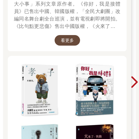
未來出現的挫敗。
大小事」系列文章原作者。《你好，我是接體
自尊心低落的人可能會完全忽略他們所擁有的成就。事實上，他
員》已售出中國、韓國版權，「全民大劇團」改
們會認為自己唯一可以做到最接近成功的事，就只是比較不嚴重
編同名舞台劇全台巡演，並有電視劇即將開拍。
的失敗而已。
《比句點更悲傷》售出中國版權，《火來了，快
有些人會在生活裡做出一些極端改變，試圖透過這樣的方式來躲
跑》售出泰國版權。
過因為自卑而引起的憂鬱。他們可能會換工作、結婚、離婚，或
看更多
是搬到其他地方。但是，如果沒有先戰勝心裡那個扭曲的自我，
即使外在情況改變了，他們很可能還是會跟過去一樣陷入憂鬱。
當事情發生，並讓你覺得自己很糟糕時，請先停下來想一想，這
些事情真的代表我是怎樣的人嗎？如果你用更加客觀的態度看待
事物，會發現很多事根本不能拿來當作評斷你的標準。一直以
來，你允許這些負面的感受影響自己。現在是時候拿掉這副有色
眼鏡，讓真正的世界在眼前閃耀了！
相對於查理布朗這個角色代表的低自尊心，舒茲創造出露西這個
同樣顯眼的人格。擁有這種性格的人經常自以為是，把自己當作
所有事情的最終裁決者。
他們似乎對自己的錯誤毫不介意，甚至擁有把自身錯誤作為一項
優點看待的能力。
真相是，這些人外在表現得好像自己是神賜予全人類的禮物，其
實內心也深感自卑。他們把優越感當作保護殼，以此來對抗自卑