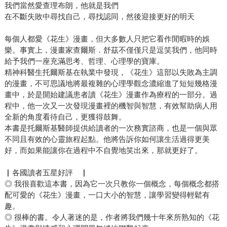
慮，也沒有展現出信任球員的心態，認為出事的話，教練來
我們當然愛查理布朗，他就是我們
在不斷失敗中尋找自己，尋找認同，然後迎接更好的明天
扛就好，即使接下隊長職，多少也會認為有點不被信任，抱
持著得過且過的思維，度過一場又一場的賽事吧？ 但曾豪駒
每個人都愛《花生》漫畫，但大多數人只把它看作閒暇時的娛
教練卻說出「我希望你能把場上的快樂，渲染給周邊的
樂。事實上，漫畫家查爾斯．舒茲不僅僅只是逗笑我們，他同時
人」，這蘊含著「導師心態」的話語。他將陳傑憲的憂慮聽
給予我們一座充滿思考、哲理、心理學的寶庫。
進去、尊重他的想法，但也明白他個性活潑，在統一獅球隊
精神科醫生托爾斯基在執業中發現，《花生》這部以失敗為主調
裡的總是擔任鼓舞士氣的角色，支持他運用這項特色，無論
的漫畫，不可思議地將最複雜的心理學觀念濃縮進了短短幾格漫
比賽過程和結果如何，都能適時為球隊注入一股正向的能
畫中，於是開始建議患者讀《花生》漫畫作為療程的一部分。過
量。 正是這種高支持的做法，讓聽者覺得自己不是一味地被
程中，他一次又一次發現漫畫裡的機智與智慧，有效幫助病人用
全新的角度看待自己，更獲得鼓舞。
高度要求，也不是不被信任而被保護得好好的，而是備受尊
本書是托爾斯基醫師提供給讀者的一次務實諮商，也是一個與眾
重、被看出自己的潛能何在——因為被看見，所以產生信任
不同且有效的心靈旅程起點。他將告訴你如何讓生活過得更美
感，更相信自己能發揮所長，帶領球隊進行一場又一場辛苦
好，而如果能讓你在過程中不自覺地笑出來，那就更好了。
賽事。 結果如何，我想大家都已看見：中華隊獲得世界十二
強冠軍。 這本《10到25》透過一個又一個深刻又簡單明瞭的
▏各國讀者五星好評 ▏
案例故事，並提供有效且簡易的做法，幫助每一個人輕鬆落
◎ 我很喜歡這本書，因為它一次只教你一個概念，每個概念都搭
實「導師思維」，經實驗表明，這些做法可以有效減少各種
配可愛的《花生》漫畫，一口大小的智慧，讓學習變得輕鬆有
趣。
問題行為，包括輟學、壓力、厭世感、低效工作力等，不只
◎ 很棒的書。令人著迷的是，作者將我們幾十年來所熟知的《花
能夠培養出適應力強、獨立自主的下一代，同時也讓自己更