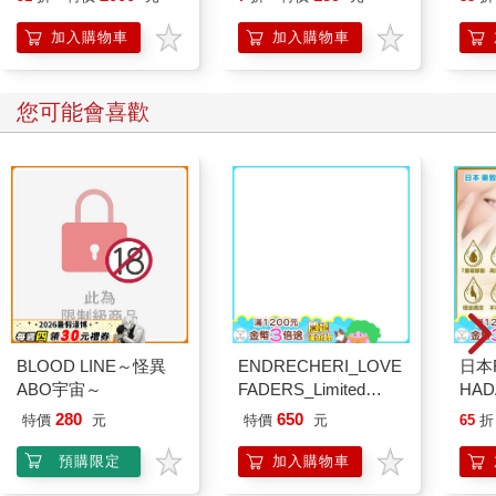
瑚灰(BS-248DG)
加入購物車
加入購物車
您可能會喜歡
BLOOD LINE～怪異
ENDRECHERI_LOVE
日本
ABO宇宙～
FADERS_Limited
HA
Edition B（CD＋
金緻
280
650
特價
元
特價
元
65
折
DVD）
濕潤
140
預購限定
加入購物車
臉部