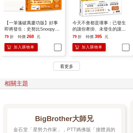
事，都有一套合理的說詞。當查理布朗將自己視為徹頭徹尾的失
敗者時，露西則把自己看作理所當然的成功家。
在球場上，露西的守備能力跟查理布朗的投球能力其實一樣糟
【一筆箋破萬慶功版】好事
今天不會都是壞事：已發生
糕。但每當露西漏接球時，總是能找到理由開脫，還可以順便罵
即將發生：史努比Snoopy陪
的讓你牽掛、未發生的讓你
罵可憐的查理布朗。查理布朗把自己想得太過糟糕，露西卻把自
你找到自我認同，激勵低潮
擔憂？SNOOPY史努比的定
268
395
79
折
特價
元
79
折
特價
元
己想得過度美好。如果我們深入檢視這些特質以及它們對人的影
人生
心禪智慧
響，或許就能在生命中躲過某些相同的陷阱。
加入購物車
加入購物車
通常，自尊低落的人會按照自己所相信的，把偶犯的錯誤解讀成
一個不夠好、沒有價值、不受喜愛的人。
試想你走進一個房間時，有另一個人正準備離開。你的到來與他
看更多
的離去是完全不相干的兩件事。
但如果你剛好是個相當自卑的人，你可能會想：「他是因為看到
相關主題
我走過來才離開的。就像其他所有人一樣，他不喜歡我。」
當壞事發生時，一般人會感到惋惜，但也僅此而已。然而，如果
常常貶低自己，你很容易認為任何事情的發生，都在暗示自己的
無能。
如果你真的覺得自己毫無價值，不僅沒有能力面對這個世界，甚
至會覺得連自己都無法忍受自己的無能。
BigBrother大師兄
大多數人可以直面成功跟失敗，但對自己抱持負面想法的人會聚
焦在失敗上，而且不單單是那些已經發生的，還包含所有可能在
金石堂「星勢力作家」，PTT媽佛版「接體員的