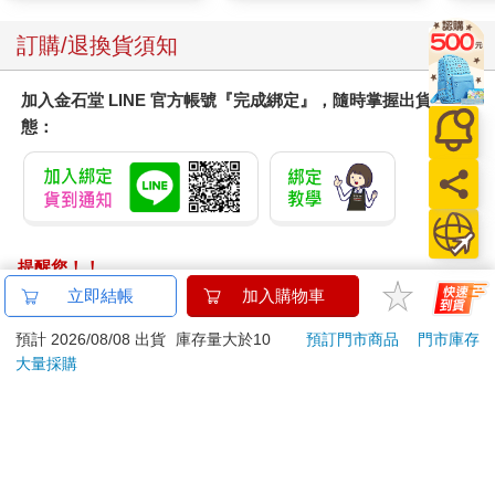
顏保
訂購/退換貨須知
加入金石堂 LINE 官方帳號『完成綁定』，隨時掌握出貨動
態：
提醒您！！
金石堂及銀行均不會請您操作ATM! 如接獲電話要求您前往
立即結帳
加入購物車
ATM提款機，請不要聽從指示，以免受騙上當！
預計 2026/08/08 出貨
庫存量大於10
預訂門市商品
門市庫存
退換貨須知：
大量採購
**提醒您，鑑賞期不等於試用期，退回商品須為全新狀態**
依據「消費者保護法」第19條及行政院消費者保護處公告之
「通訊交易解除權合理例外情事適用準則」，以下商品購買
後，除商品本身有瑕疵外，將不提供7天的猶豫期：