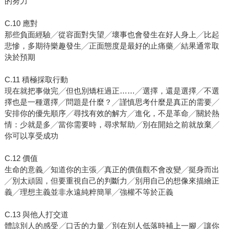
的努力
C.10 應對
那些負面經驗╱從容面對失望╱壞事也會發生在好人身上╱比起
悲慘，多期待樂趣發生╱正面態度是最好的止痛藥╱結果通常取
決於預期
C.11 積極採取行動
現在就把事做完╱但也別矯枉過正……╱選擇，還是選擇╱不選
擇也是一種選擇╱問題是什麼？╱謹慎思考什麼是真正的需要╱
安排你的優先順序╱尋找有效的解方╱進化，不是革命╱關於熱
情：少就是多╱當你需要時，尋求幫助╱別在開始之前就放棄╱
你可以享受成功
C.12 價值
生命的意義╱知道你的主張╱真正的價值觀不會改變╱挺身而出
╱別太頑固，但要重視自己的判斷力╱別用自己的想像來描繪正
義╱理想主義並非永遠純粹簡單╱強權不等於正義
C.13 與他人打交道
體諒別人的感受╱口舌的力量╱別在別人低落時補上一腳╱讓你