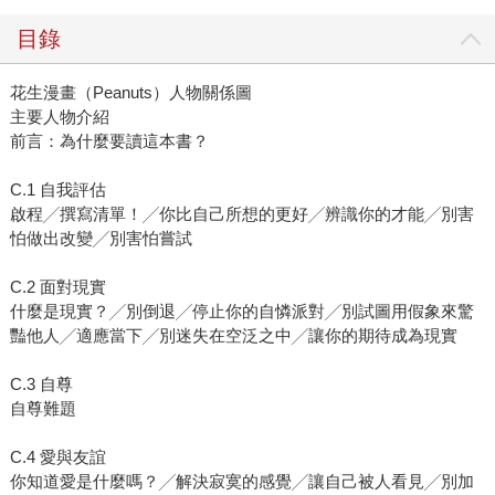
目錄
花生漫畫（Peanuts）人物關係圖
主要人物介紹
前言：為什麼要讀這本書？
C.1 自我評估
啟程╱撰寫清單！╱你比自己所想的更好╱辨識你的才能╱別害
怕做出改變╱別害怕嘗試
C.2 面對現實
什麼是現實？╱別倒退╱停止你的自憐派對╱別試圖用假象來驚
豔他人╱適應當下╱別迷失在空泛之中╱讓你的期待成為現實
C.3 自尊
自尊難題
C.4 愛與友誼
你知道愛是什麼嗎？╱解決寂寞的感覺╱讓自己被人看見╱別加