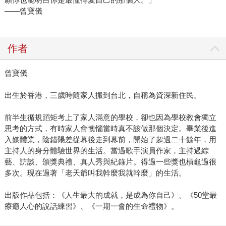
——曾寶儀
作者
曾寶儀
出生於香港，三歲時隨家人搬到台北，自稱為資深新住民。
前半生循規蹈矩考上了家人滿意的學校，卻也因為學校教會獨立
思考的方式，有時家人會懊惱當時真不該做那個決定。畢業後進
入媒體業，陰錯陽差從幕後走到幕前，開始了超過二十餘年，用
主持人的身分體驗世界的生活。當過歌手演員作家，主持過綜
藝、訪談、頒獎典禮、真人秀與紀錄片。得過一些獎也槓龜過很
多次。現在過著「老天爺叫我幹麼我就幹麼」的生活。
出版作品包括：《人生最大的成就，是成為你自己》、《50堂最
療癒人心的說話練習》、《一期一會的生命禮物》。