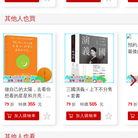
學方法
其他人也買
做自己的太陽，去看你
三國演義＜上下不分售
預約
想看的星星和月亮：幸
＞套書
最後
福路上，50個對自己
好好
355
505
79
折
特價
元
79
折
特價
元
79
折
的訴說、和解與釋懷
【親筆簽名版】
加入購物車
加入購物車
其他人也看