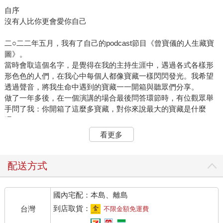
自序
沒有人比你更會愛你自己
二○二二年五月，我有了自己的podcast節目《曾寶儀的人生藏寶
圖》。
當時會取這個名字，是覺得在我的主持生涯中，遇過各式各樣形
形色色的人們，在我心中每個人都像寶藏一樣閃閃發光。我希望
透過聲音，將我生命中遇到的寶藏一一開箱與聽眾們分享。
做了一年多後，在一個演講的場合最後問答環節時，有位觀眾舉
手問了我：你開箱了這麼多寶藏，對你來說最大的寶藏是什麼
呢？
我記得我毫不猶豫理直氣壯地回答：我生命中最大的寶藏就是我
看更多
自己！
當我篤定地說出這句話時，全場的空氣有點靜止，但瞬間大家彷
彿明白了什麼，所有人又都活了過來，然後跟著我一起振奮起
配送方式
來。
是的！我真心相信，我生命中最大的寶藏就是我自己！
國內宅配：本島、離島
那不只是這些年大家常掛在嘴邊的口號：要愛自己！而是我真真
切切明白，這個世界所有我需要探索追尋的，都在我自己身上。
到店取貨：
台灣
不限金額免運費
那些在我身上發生的事，我遇到的人，最終，也只是要讓我照見