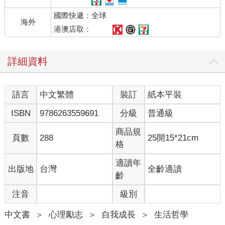
我自己。讓我明白：我是誰，我為什麼在這裡！
國際快遞：全球
看到這你或許會猶豫，難道又是一本雞湯書？這年頭雞湯還不夠
海外
多嗎？哈哈，這個問題其實我也常常在問自己（所以這本書才會
港澳店取：
寫這麼久啊！）但一個多月前，我經歷了週期性的低潮（沒錯，
不知道是季節變換還是星象或是荷爾蒙的影響，本人偶爾會被低
詳細資料
潮攻擊），就是那種，覺得這一切都很沒意思，遇到的人做的事
去的旅行，還有生命意義什麼鬼的，都很沒意思。然後在百無聊
賴的一個晚上，我跟朋友一起吃了個晚餐，那是個很難訂的餐
語言
中文繁體
裝訂
紙本平裝
廳，基本上是人品爆發才輪到我。本應是值得期待的美食，但我
坐在那還是被低氣壓圍繞，竟然連美食都救不了我，這症頭有點
ISBN
9786263559691
分級
普通級
嚴重啊！席間我忍不住跟朋友說了最近的困擾，在嘗試用不同的
方式開導我不果後，她突然說了一句「沒有人比你更會愛你自
商品規
頁數
288
25開15*21cm
己」！那時我的腦袋像是有種燈泡一亮，或是拉霸拉了半天突然
格
出現7 7 7 連線，鈴聲大作恭喜中獎的感覺！
就是這個！
適讀年
出版地
台灣
全齡適讀
於是從那天開始，我就只做這件事：好好愛自己！每天我都興致
齡
勃勃地好好愛自己讓自己開心，因為我知道，老娘千錘百鍊了這
注音
級別
麼些年，最擅長的就是這件事了啦！我花了這麼多時間關照別人
的情緒，照顧別人的需求，那些功力我現在要全部用在自己身
中文書
＞
心理勵志
＞
自我成長
＞
生活哲學
上！我要像寵愛自己家小孩寵物的方式一樣寵愛自己！我要把那