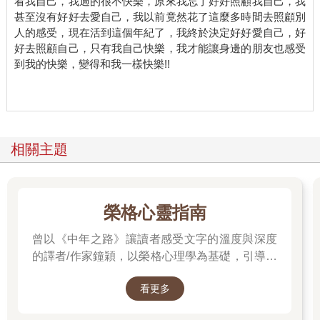
看我自己，我過的很不快樂，原來我忘了好好照顧我自己，我
甚至沒有好好去愛自己，我以前竟然花了這麼多時間去照顧別
人的感受，現在活到這個年紀了，我終於決定好好愛自己，好
好去照顧自己，只有我自己快樂，我才能讓身邊的朋友也感受
到我的快樂，變得和我一樣快樂!!
相關主題
榮格心靈指南
曾以《中年之路》讓讀者感受文字的溫度與深度
的譯者/作家鐘穎，以榮格心理學為基礎，引導你
探索內在衝突與自我認識。在忙碌與外界期待之
看更多
間，你是否忘了真正的自己？文字溫柔卻不逃避
現實，每一章都像一面鏡子，映照出你未曾察覺