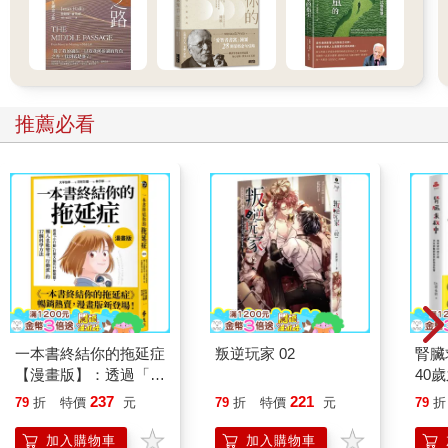
推薦必看
一本書終結你的拖延症
叛逆玩家 02
腎臟
【漫畫版】：透過「小
40
行動」打開大腦的行動
就告
237
221
79
折
特價
元
79
折
特價
元
79
折
開關，懶人也能變身
「行動派」的37個科
加入購物車
加入購物車