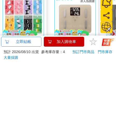
【日本 Sanrio 三麗
【日本dretec】日本多
【日
立即結帳
加入購物車
鷗】 造型長尾夾3入組
利科DS.居家管理智能
利科
預計 2026/08/10 出貨
參考庫存量：4
預訂門市商品
門市庫存
(8款可選) 凱蒂貓 Hello
四合一體重體脂計-摩
四合
399
2000
69
折
特價
元
91
折
特價
元
91
折
Kitty 庫洛米 布丁狗 酷
卡色(BS-248BE)
瑚灰(
大量採購
企鵝
加入購物車
加入購物車
訂購/退換貨須知
加入金石堂 LINE 官方帳號『完成綁定』，隨時掌握出貨動
態：