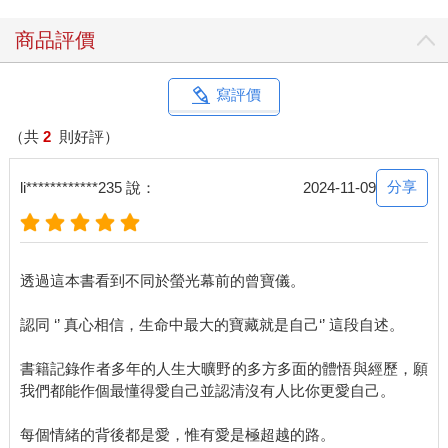
些投注在我喜歡的人事物上的熱情全部回到我自己身上！那些我
曾經投射出去的熱切眼神如今我要望向我自己！欸！奇妙的是，
商品評價
在那句話後，我的低潮就煙消雲散了！
讓我們再看看這句話：沒有人比你更會愛你自己！
有夠雞湯吧？
寫評價
但在對的時間出現了，成為當時一直在鬼打牆的我的救贖！
於是對這本書我也不再猶豫了，我相信她一定會在對的時間遇到
（共
2
則好評）
對的人。
這裡記錄的都是這些年我一步一步更靠近自己的體悟與練習，可
分享
li************235 說：
2024-11-09
能不是每一個啟發對你來說都是對症下藥，但即使只有一句話，
在你需要的時候，給你一點支持，一點鼓勵，讓你知道有人跟你
一樣會遲疑會猶豫會懷疑甚至會指責自己，但是依然義無反顧地
朝向自己的中心走去，這樣我的分享也就值得了。
透過這本書看到不同於螢光幕前的曾寶儀。
願你也能明白你是最懂得愛自己的那個人。
在你希望有人接住你時，你能成為那個你心心念念不斷找尋的
認同 ‘’ 真心相信，生命中最大的寶藏就是自己‘’ 這段自述。
「那個人」。
然後理直氣壯地說出：我就是我生命中最大的寶藏！
書籍記錄作者多年的人生大曠野的多方多面的體悟與經歷，願
我們都能作個最懂得愛自己並認清沒有人比你更愛自己。
每個情緒的背後都是愛，惟有愛是極超越的路。