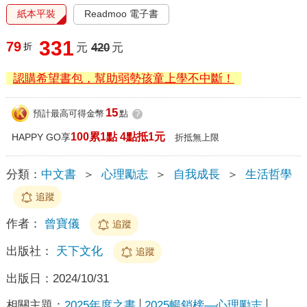
紙本平裝
Readmoo 電子書
331
79
折
元
420
元
認購希望書包，幫助弱勢孩童上學不中斷！
15
預計最高可得金幣
點
?
100累1點 4點抵1元
HAPPY GO享
折抵無上限
分類：
中文書
＞
心理勵志
＞
自我成長
＞
生活哲學
追蹤
作者：
曾寶儀
追蹤
出版社：
天下文化
追蹤
出版日：
2024/10/31
相關主題：
2025年度之書
2025暢銷榜—心理勵志