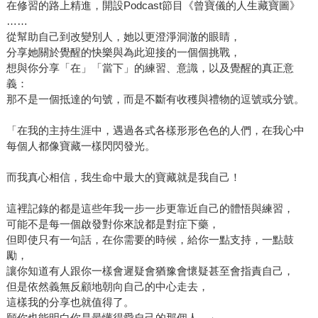
在修習的路上精進，開設Podcast節目《曾寶儀的人生藏寶圖》
……
從幫助自己到改變別人，她以更澄淨洞澈的眼睛，
分享她關於覺醒的快樂與為此迎接的一個個挑戰，
想與你分享「在」「當下」的練習、意識，以及覺醒的真正意
義：
那不是一個抵達的句號，而是不斷有收穫與禮物的逗號或分號。
「在我的主持生涯中，遇過各式各樣形形色色的人們，在我心中
每個人都像寶藏一樣閃閃發光。
而我真心相信，我生命中最大的寶藏就是我自己！
這裡記錄的都是這些年我一步一步更靠近自己的體悟與練習，
可能不是每一個啟發對你來說都是對症下藥，
但即使只有一句話，在你需要的時候，給你一點支持，一點鼓
勵，
讓你知道有人跟你一樣會遲疑會猶豫會懷疑甚至會指責自己，
但是依然義無反顧地朝向自己的中心走去，
這樣我的分享也就值得了。
願你也能明白你是最懂得愛自己的那個人。」