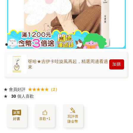
呀哈★吉伊卡哇旋風再起，精選周邊看過
加購
來
★
會員好評
★★★★★（2）
★
30
個人喜歡
寫評價
好書
喜歡+1
賺金幣