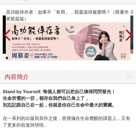
的幸福」。他除了是這種幸福的信仰者之外，更是它的見證
者。他所做的一切，不論是拍照、攝影、說故事、剪紙、裝
高功能倖存者：如果不「有用」，我還值得被愛嗎？（限量作
2
置藝術⋯⋯不外乎都是要提醒大家這種幸福的存在。 關於
者親簽版）
「如何獲得快樂的人生」，楊士毅一輩子都在尋找這個問題
的答案——做為一個沒有自信、畏縮的少年，他問自己應該
被放在這個世界的什麼地方；做為一個風格黑暗，但才華洋
溢的攝影師，他問自己該如何選擇光明；做為一個為人設想
的剪紙藝術家，他叩問自己每一刀的起心動念⋯⋯如今，他
有一些關於「沒有門檻的幸福」的祕密，要毫無保留地分享
給大家。 不管是誰，一定會有感到迷惘、忿忿不平的時候。
內容簡介
如果很不巧地你正受困於某種痛苦的循環之中，請務必看看
這本關於幸福的書，因為楊士毅在寫作／創作的時候，思量
Stand by Yourself. 每個人都可以把自己煉得閃閃發光！
的不是自己的才華該如何被展現，而是該如何讓在社會上生
生命所需的一切，都存在我們自己身上了，
活、拚搏的人們感到快樂與希望。他也曾經在黑暗中駐足，
別忘記跟自己在一起，你就是你自己生命中最大的寶藏。
但他走出來了。這是他的努力，也是他的幸運。一直將整個
社會視為「創意總監」的他，一心一意希望自己心裡的力量
在一系列的出版與寫作之後，曾寶儀在生命覺醒的課題上，又有
能被傳遞、回饋給大家，讓所有人都能找到隨手可得、純真
了更多的前進與領悟。
的快樂。