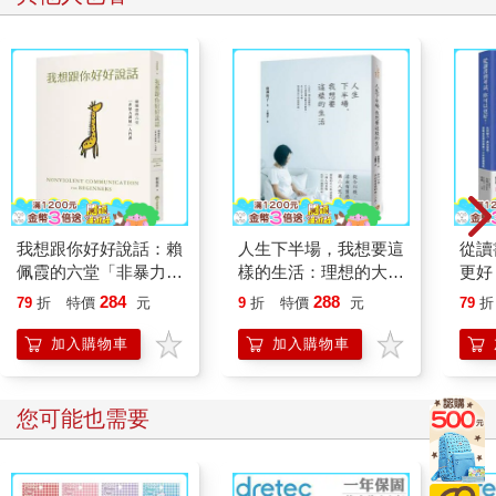
我想跟你好好說話：賴
人生下半場，我想要這
從讀
佩霞的六堂「非暴力溝
樣的生活：理想的大人
更好
通」入門課
生活提案！從今以後，
學習
284
288
79
折
特價
元
9
折
特價
元
79
折
活出有質感的第二人
霸5
生！
加入購物車
加入購物車
您可能也需要