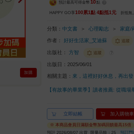
10
預計最高可得金幣
點
?
100累1點 4點抵1元
HAPPY GO享
折抵無
分類：
中文書
＞
心理勵志
＞
家庭/
作者：
好好生活家_艾迪蘇
追蹤
出版社：
方智
追蹤
?
出版日：
2025/06/01
加購
相關主題：
來，這裡好好休息，再出發
【有故事的畢業季】讀者推薦: 從職場
立即結帳
加入購物車
※ 本商品會員日滿額金幣加碼回饋最高15倍
預計 2026/08/07 出貨
限量品餘：25
預訂門