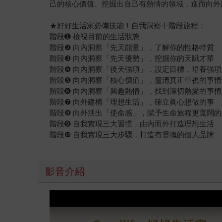
己的核心價值、挖掘出自己有熱情的領域，進而向外
★好好生活家必備技能！自我洞察十階段旅程：
階段➊ 檢視目前的生活狀態
階段❷ 向內洞察「先天能量」，了解你的性格特質
階段❸ 向內洞察「先天優勢」，挖掘你的天賦才華
階段❹ 向內洞察「後天強項」，設定目標，培養強項
階段❺ 向内洞察「核心價值」，釐清真正重視的事情
階段➏ 向内洞察「興趣熱情」，找到深切熱愛的事情
階段❼ 向外建構「理想生活」，確立眞心想做的事
階段❽ 向外活出「使命感」，賦予生命旅程更寬闊
階段➒ 自我實現三大習慣，由內而外打造理想生活
階段❿ 自我實現三大步驟，打造有靈魂的個人品牌
影音介紹