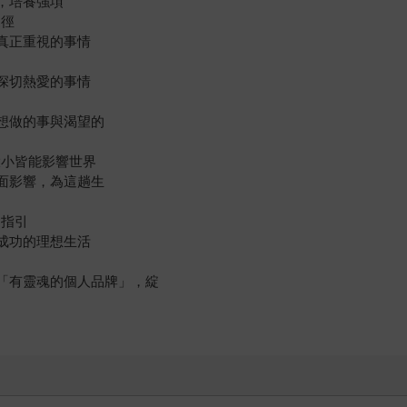
，培養強項
途徑
真正重視的事情
深切熱愛的事情
想做的事與渴望的
大小皆能影響世界
面影響，為這趟生
的指引
成功的理想生活
有靈魂的個人品牌」，綻