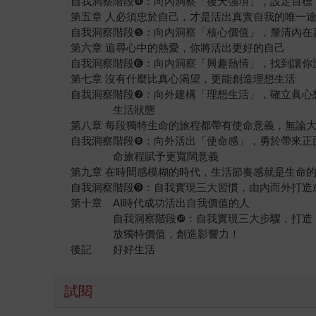
自我洞察階段❹：向內洞察「後天強項」，設定目標
第五章 人必須忠於自己，才是活出真實自我的唯一
自我洞察階段❺：向内洞察「核心價值」，釐清內在
第六章 追尋心中的熱愛，你將活出更好的自己
自我洞察階段➏：向内洞察「興趣熱情」，找到讓你
第七章 沒有什麼比真心渴望，更能創造理想生活
自我洞察階段❼：向外建構「理想生活」，確立眞心
生活狀態
第八章 每段獨特生命的旅程都帶有使命意義，無論
自我洞察階段❽：向外活出「使命感」，勇於帶來正
命旅程賦予更寬闊意義
第九章 在時間感模糊的時代，生活節奏感就是生命
自我洞察階段➒：自我實現三大習慣，由內而外打造
第十章 AI時代成功活出自我價值的人
自我洞察階段❿：自我實現三大步驟，打造「
放獨特價值，創造影響力！
後記 好好生活
試閱