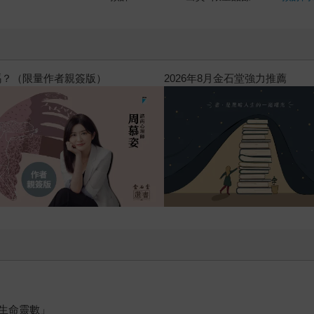
高功能倖存者：如果不「有用」，
生命靈數」