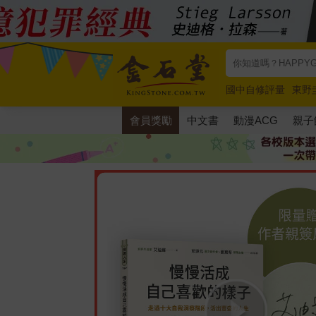
國中自修評量
東野
唯紅花綻放
奧德賽
會員獎勵
中文書
動漫ACG
親子