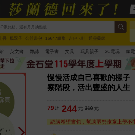
圭吾
楊双子
公益書包
16647續集
吉伊卡哇
通靈藥師
路邊攤新作
馬斯克
玩具總動員5
超慢跑
館
英文書
雜誌
電子書
文具
玩具親子
3C電玩
家
慢慢活成自己喜歡的樣子
察階段，活出豐盛的人生
244
79
折
元
310
元
認購希望書包，幫助弱勢孩童上學不