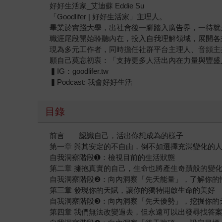
好好生活家_艾迪蘇 Eddie Su
「Goodlifer | 好好生活家」主理人。
畢業於實踐大學，出社會後一腳踏入廣告界，一待就
職涯尾段開始聆聽內在，投入自我理解領域，展開各
現為多元工作者，同時擔任社群平台主理人、音頻主
願自己莫忘初衷：「支持更多人活出內在力量與豐盛
▍IG：goodlifer.tw
▍Podcast: 我會好好生活
目錄
前言 認識自己，活出你想成為的樣子
第一章 與其安定的不自由，倒不如選擇充滿變化的
自我洞察階段➊：檢視目前的生活狀態
第二章 擁抱真實的自己，生命也將產生奇蹟般的變
自我洞察階段❷：向內洞察「先天能量」，了解你的
第三章 發現你的天賦，讓你的獨特開啟生命的美好
自我洞察階段❸：向內洞察「先天優勢」，挖掘你的
第四章 我們無法改變過去，但永遠可以出發尋找答