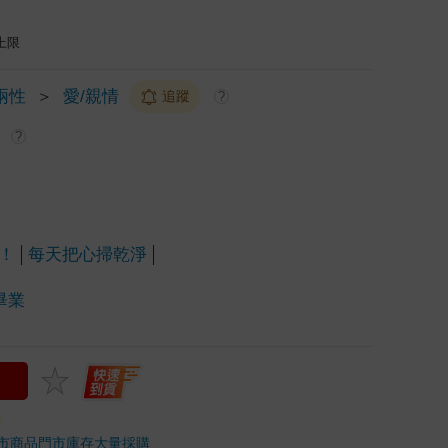
上限
兩性
＞
愛/親情
追蹤
?
?
！
每天把心掃乾淨
畢業
市商品
門市庫存
大量採購