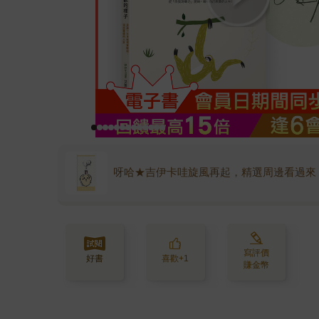
呀哈★吉伊卡哇旋風再起，精選周邊看過來
寫評價
好書
喜歡+1
賺金幣