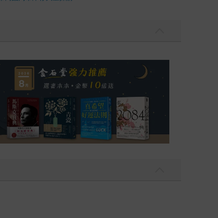
我還值得被愛嗎？（限量作者親簽版）
2026年8月金