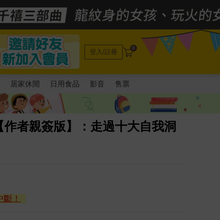
0
登入/註冊
電
居家休閒
日用食品
影音
售票
【作者親簽版】：走過十大自我洞
中斷！