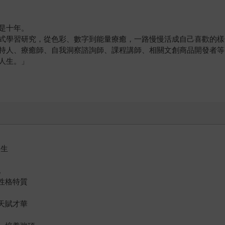
是十年。
式學習研究，從色彩、數字到能量療癒，一路慢慢活成自己喜歡的樣
持人、療癒師、自我洞察諮詢師、課程講師、相關文創商品開發者等
人生。」
人生
化
性格特質
天賦才華
案