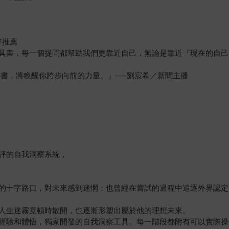
好推薦
具書，每一個提問都幫助我們更靠近自己，無論是靠近『現在的自己
本書，將喚醒你跨步向前的力量。」──劉宸希／新聞主播
評的自我洞察系統，
的十字路口，對未來感到迷惘；也曾經在嘗試的過程中追逐外界認定
人生迷霧竟頓時散開，也逐漸形塑出屬於他的理想未來。
經驗和體悟，獨家開發的自我洞察工具。每一階段都附有可以實際操