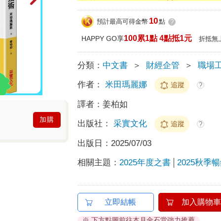
10
預計最高可得金幣
點
?
100累1點 4點抵1元
HAPPY GO享
折抵無
分類：
中文書
＞
財經企管
＞
職場
作者：
米田瑪麗娜
追蹤
?
譯者：
姜柏如
加購
出版社：
采實文化
追蹤
?
出版日：
2025/07/03
相關主題：
2025年度之書
2025秋季
立即結帳
加入購物車
※ 下方點圖前往本月金石堂強力推薦