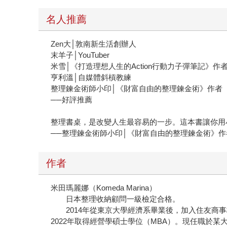
名人推薦
Zen大│敦南新生活創辦人
末羊子│YouTuber
米雪│《打造理想人生的Action行動力子彈筆記》作
亨利溫│自媒體斜槓教練
整理鍊金術師小印│《財富自由的整理鍊金術》作者
──好評推薦
整理書桌，是改變人生最容易的一步。這本書讓你用
──整理鍊金術師小印│《財富自由的整理鍊金術》作
作者
米田瑪麗娜（Komeda Marina）
日本整理收納顧問一級檢定合格。
2014年從東京大學經濟系畢業後，加入住友商事株式
2022年取得經營學碩士學位（MBA）。現任職於