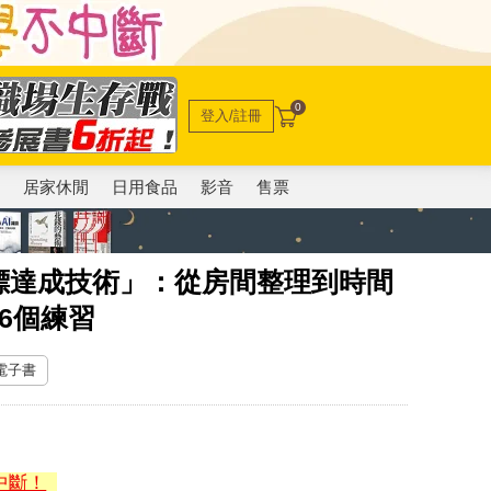
0
登入/註冊
電
居家休閒
日用食品
影音
售票
標達成技術」：從房間整理到時間
6個練習
 電子書
中斷！