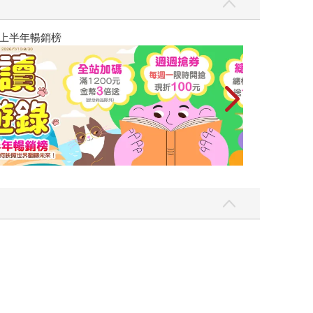
讀懂全球首富極