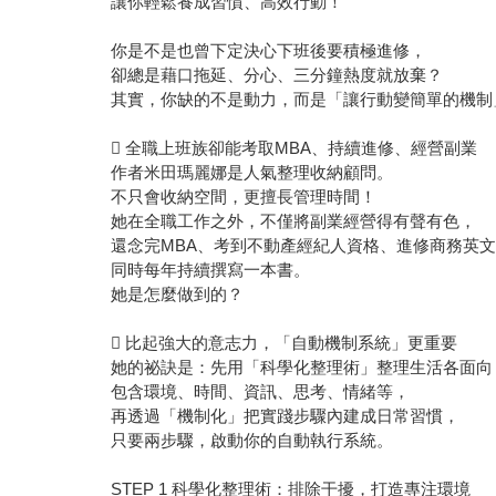
讓你輕鬆養成習慣、高效行動！
你是不是也曾下定決心下班後要積極進修，
卻總是藉口拖延、分心、三分鐘熱度就放棄？
其實，你缺的不是動力，而是「讓行動變簡單的機制
 全職上班族卻能考取MBA、持續進修、經營副業
作者米田瑪麗娜是人氣整理收納顧問。
不只會收納空間，更擅長管理時間！
她在全職工作之外，不僅將副業經營得有聲有色，
還念完MBA、考到不動產經紀人資格、進修商務英
同時每年持續撰寫一本書。
她是怎麼做到的？
 比起強大的意志力，「自動機制系統」更重要
她的祕訣是：先用「科學化整理術」整理生活各面向
包含環境、時間、資訊、思考、情緒等，
再透過「機制化」把實踐步驟內建成日常習慣，
只要兩步驟，啟動你的自動執行系統。
STEP 1 科學化整理術：排除干擾，打造專注環境