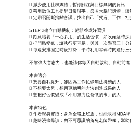
 減少使用社群媒體，暫停關注與目標無關的資訊
 善用數位工具提醒日常瑣事，節省大腦記憶體，
 定期召開斷捨離會議，找出自己「獨處、工作、社
STEP 2建立自動機制：輕鬆養成好習慣
 刻意培養「一心多用」的生活習慣，如吹頭髮時深
 把門檻變低，讓執行更容易，與其一次學習三十分
 每週安排固定時段打掃，平時利用零碎時間進行三
不靠強大意志力，也能讓你每天自動啟動、自動前進
本書適合
 想要自我提升，卻因為工作忙碌無法持續的人
 不想要太累，想用更聰明的方法創造成果的人
 想把好習慣變成「不用努力也會做的事」的人
本書特色
 作者親身實證：身為全職上班族，也能取得MBA
 趣味漫畫導讀：由不可思議的兔兔老師帶領，幫