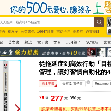
圭吾
楊双子
公益書包
16647續集
吉伊卡哇
高希均
通靈藥師
路邊攤新作
馬斯克
玩具總動員5
超慢跑
館
英文書
雜誌
電子書
文具
玩具親子
3C電玩
家
從拖延症到高效行動「目
管理，讓好習慣自動化的4
?
紙本平裝
金石堂 電子書
Readmoo
277
79
折
元
350
元
認購希望書包，幫助弱勢孩童上學不