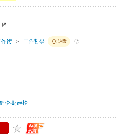
上限
工作術
＞
工作哲學
追蹤
?
暢銷榜-財經榜