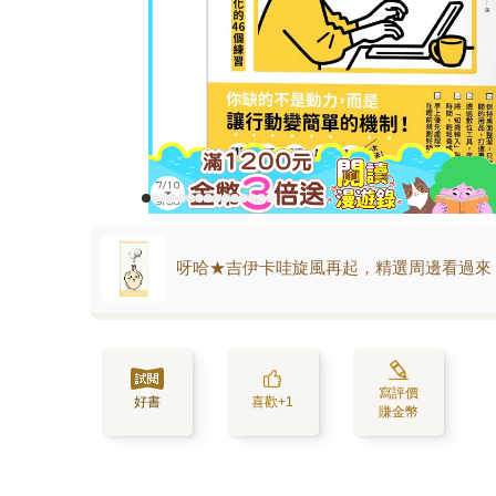
呀哈★吉伊卡哇旋風再起，精選周邊看過來
寫評價
好書
喜歡+1
賺金幣