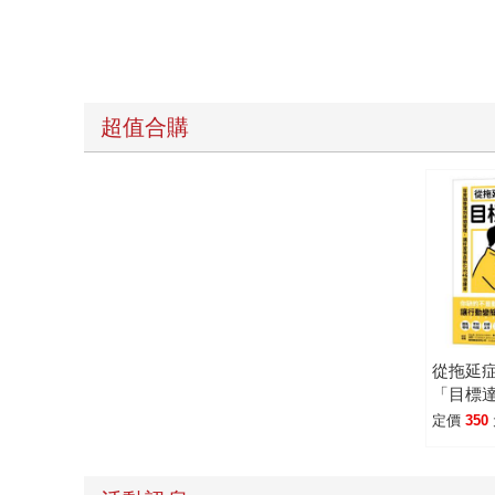
超值合購
從拖延
「目標
房間整
定價
350
讓好習慣
個練習