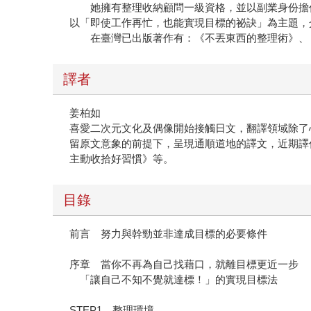
她擁有整理收納顧問一級資格，並以副業身份擔任
以「即使工作再忙，也能實現目標的祕訣」為主題，
在臺灣已出版著作有：《不丟東西的整理術》、《
譯者
姜柏如
喜愛二次元文化及偶像開始接觸日文，翻譯領域除了
留原文意象的前提下，呈現通順道地的譯文，近期譯
主動收拾好習慣》等。
目錄
前言 努力與幹勁並非達成目標的必要條件
序章 當你不再為自己找藉口，就離目標更近一步
「讓自己不知不覺就達標！」的實現目標法
STEP1 整理環境