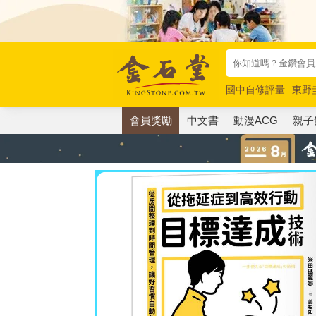
國中自修評量
東野
唯紅花綻放
奧德賽
會員獎勵
中文書
動漫ACG
親子