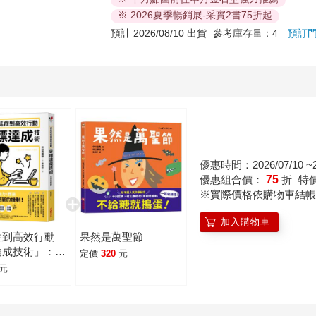
※ 2026夏季暢銷展-采實2書75折起
預計 2026/08/10 出貨
參考庫存量：4
預訂
優惠時間：2026/07/10 ~20
優惠組合價：
75
折
特
※實際價格依購物車結帳
加入購物車
症到高效行動
果然是萬聖節
達成技術」：從
定價
320
元
理到時間管理，
元
自動化的46