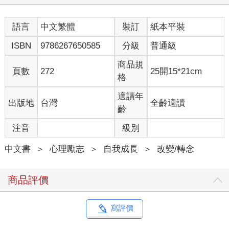
借用國際大學GLOCOM客座研究員小木曾健先生的話，所謂的社
群網站，是「一個人家中的玄關」。
語言
中文繁體
裝訂
紙本平裝
在網路上發文，就如同是在自家玄關上貼滿東西。所以能貼在玄
ISBN
9786267650585
分級
普通級
關大門上的東西，就算貼在網路上也沒問題。而不能貼在大門上
的東西，不只不適合寫在網路上，而是不能寫。
商品規
頁數
272
25開15*21cm
（東洋經濟ONLINE2016．4．6）
格
看了這段話後，我大吃一驚。
適讀年
出版地
台灣
全齡適讀
小木曾先生這段話，堪稱是網路素養的啟發。
齡
「網路上雖然是匿名，但會因為一些簡單的契機而被鎖定身分。
注音
級別
所以平日不會做的事，在網路上也不能做」，這是他對「發文
者」的提醒。
中文書
＞
心理勵志
＞
自我成長
＞
改變/轉念
但這對「被提及者」來說，不也是很重要的想法嗎？
以前面這個小插曲來說，我被那個熟人指名「○○是笨蛋」，在她
家玄關貼上這麼一張紙。
商品評價
從這個人家門前通過時，我不自覺地看到她說我的壞話，為此大
受震撼，我不想再次受傷，因而決定改變行走路線，今後再也不
從那個人家門前路過……
寫評價