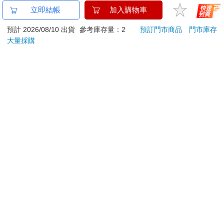
想出將壞話轉變成能量的方法。
金石堂及銀行均不會請您操作ATM! 如接獲電話要求您前往
立即結帳
加入購物車
這方法是將我們看作是汽車，將壞話看作是燃料。
ATM提款機，請不要聽從指示，以免受騙上當！
每臺汽車都有其適合的燃料。
預計 2026/08/10 出貨
參考庫存量：2
預訂門市商品
門市庫存
退換貨須知：
大量採購
汽車的燃料有以下四種。
**提醒您，鑑賞期不等於試用期，退回商品須為全新狀態**
普通汽油……一般車輛能用的汽油燃料。普通汽油車就算加高級
依據「消費者保護法」第19條及行政院消費者保護處公告之
汽油也沒問題。
「通訊交易解除權合理例外情事適用準則」，以下商品購買
高級汽油……高級車常用的燃料。價格比普通汽油高。指定使用
後，除商品本身有瑕疵外，將不提供7天的猶豫期：
高級汽油的車子，就算加普通汽油，也不會馬上故障，但有時會
易於腐敗、保存期限較短或解約時即將逾期。（如：生
造成引擎的馬力下滑，或是引擎故障。
柴油……能加這種油的車輛有限定。由於引擎的構造不同，非指
鮮食品）
定加柴油的車輛（普通汽油車、高級汽油車）不能加這種油。
依消費者要求所為之客製化給付。（客製化商品）
劣質汽油……目的在於增加燃料的量，在普通汽油中摻入少許燈
報紙、期刊或雜誌。（含MOOK、外文雜誌）
油，來路不正的汽油。由於禁止販售，現在幾乎都看不到了，但
經消費者拆封之影音商品或電腦軟體。
據說有人仍暗中交易。
非以有形媒介提供之數位內容或一經提供即為完成之線
上服務，經消費者事先同意始提供。（如：電子書、電
在此將壞話套用在這四種汽油上。如果有人說你壞話，就試著想
子雜誌、下載版軟體、虛擬商品…等）
想那到底是屬於哪一種類型。不同類型有不同的應對方法，所以
已拆封之個人衛生用品。（如：內衣褲、刮鬍刀、除毛
你應該能以出奇冷靜的態度去接受別人說的壞話。
刀…等）
若非上列種類商品，均享有到貨7天的猶豫期（含例假
①普通汽油類型的壞話 別名「鄙視型」