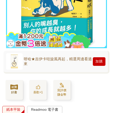
呀哈★吉伊卡哇旋風再起，精選周邊看過
加購
來
寫評價
好書
喜歡+1
賺金幣
紙本平裝
Readmoo 電子書