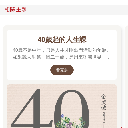
大家發現了嗎？這樣問題根本完全沒解決。
對方在玄關指名我，寫我壞話，改變行走路線的我看不到這些壞
相關主題
話，但壞話還是一直暴露在從對方家門前通過的人們面前。
這次只有一個人，但當然也會有遭多人批評的情況。想到有許多
人家的玄關都寫有我的壞話，我會害怕外出。想必會每條路都不
敢走，整天在家閉門不出吧。
藝人因為有人在社群網站上留言，而內心受創，最後被逼得停止
40歲起的人生課
活動的案例也不少。
40歲不是中年，只是人生才剛出門活動的年齡。
最糟的情況，甚至還鬧出人命，但我認為，世人提出「既然討
厭，就別看」這樣的論點，結果造成當事人因此無法動彈，最後
如果說人生第一個二十歲，是用來認識世界；人
只能封閉自己的內心。
生第二個二十歲，是用來認識自己。
如今社群網站已成為我們生活密不可分的一部分，只挑自己想
看更多
看、想知道的資訊來看，是不可能的事。
就像不是每則發文都會很好心地在開頭寫「閱覽請注意」，也沒
有發文會先來一段「這裡寫有你的壞話，別看哦」這樣的開場
白。
社群網站已不再是「既然會受傷，別看就好了」的工具。
這樣的社群網站時代，需要的是「將看到的東西輕鬆化解的技
術」。
儘管遭人惡言批評也不在意的人，很善於轉換成「算了，隨它去
吧」的心情，不過，會在意這種事的人，便無法輕鬆化解，所以