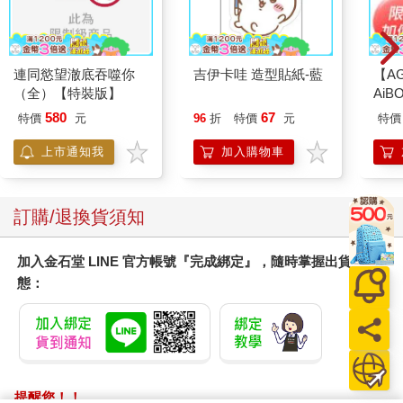
連同慾望澈底吞噬你
吉伊卡哇 造型貼紙-藍
【A
（全）【特裝版】
AiB
盒專
580
67
特價
元
96
折
特價
元
特價
（一
上市通知我
加入購物車
DON’T WORRY!01 壞話是汽油！以四種類型來轉換成能量
訂購/退換貨須知
「就算有人說壞話，也別在意。」
加入金石堂 LINE 官方帳號『完成綁定』，隨時掌握出貨動
前面我一再寫到這個觀念，但還是忍不住會在意，這樣只能說
態：
「因為是我自己的個性使然，沒辦法」。
不過，既然一輩子都得面對「別人說的每一句壞話都會在意」的
自己，不妨乾脆反過來利用別人說的壞話如何？
我曾向提倡「誇獎培育」，利用誇獎來培育人的原邦雄先生詢問
「要是別人說你壞話，你會心情沮喪嗎？」結果他說「只要反過
來利用壞話就好了啊」，令我大為吃驚。它帶給我啟發，我就此
提醒您！！