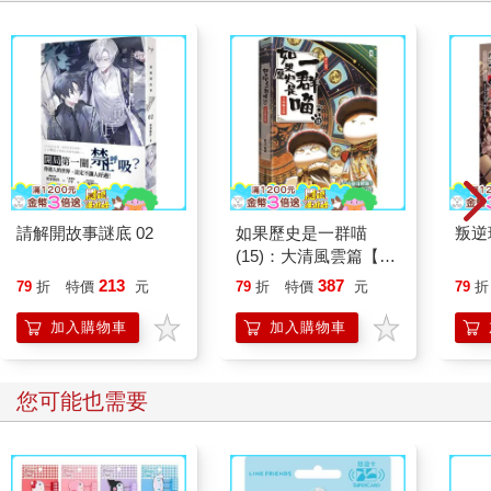
他是一位常貶損別人「腦袋不好」、「無能」，因而發言常被人
拿來討論，容易引來別人說他壞話的人物。
我想向這樣的博之先生學習的是「就算別人說我壞話，也毫不在
意」的強韌精神。
的確，就像博之先生說的，如果將說壞話的人替換成「狗」，就
會覺得沒什麼大不了的。
舉例來說，在前往工作途中，有一隻狗呲牙咧嘴朝你「汪汪！」
猛吠。
被狗吠，幾乎沒人會覺得「哇，好可愛的狗哦！被牠吠真開
請解開故事謎底 02
如果歷史是一群喵
叛逆
心！」
(15)：大清風雲篇【萌
那麼，為了不讓狗吠你，你從明天開始會怎麼做？
貓漫畫學歷史】
213
387
79
折
特價
元
79
折
特價
元
79
折
帶來狗可能會喜歡的點心，牠如果想吠的話，就討牠歡心？
向狗拜託「請別再吠了」？
加入購物車
加入購物車
還是和牠討論「你為什麼吠我，請告訴我原因」？
不用說也知道，這全都是愚蠢的選項。
您可能也需要
答案只有一個。只要別再走那條路就行了。
我們無法阻止狗吠。
如果討厭狗吠，只要別靠近牠就行了。