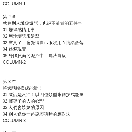
COLUMN‧1
第 2 章
就算別人說你壞話，也絕不能做的五件事
01 變得感情用事
02 用說壞話來還擊
03 當真了，會覺得自己很沒用而情緒低落
04 逃避現實
05 身陷負面的泥沼中，無法自拔
COLUMN‧2
第 3 章
將壞話轉換成能量！
01 壞話是汽油！以四種類型來轉換成能量
02 擺架子的人的心理
03 人們會嫉妒的原因
04 別人邀你一起說壞話時的應對法
COLUMN‧3