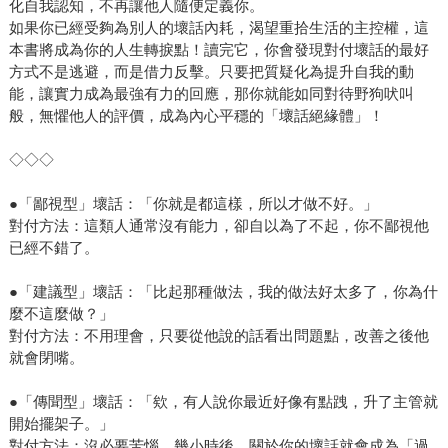
化自我認知，不再讓他人隨便定義你。
如果你已經受夠為別人的壞話內耗，渴望重拾生活的主控權，這
本書將成為你的人生轉捩點！讀完它，你會發現對付壞話的最好
方式不是逃避，而是借力反擊。只要把質疑化為提升自我的動
能，讓實力成為最強有力的回應，那你就能如同對待野狗吠叫
般，無懼他人的評價，成為內心平穩的「壞話絕緣體」！
◇◇◇
●「鄙視型」壞話：「你就是都這樣，所以才做不好。」
對付方法：這類人通常沒有能力，卻自以為了不起，你不鄙視他
已經不錯了。
●「建議型」壞話：「比起那種做法，我的做法好太多了，你為什
麼不這麼做？」
對付方法：不用理會，只要從他說的話看出問題點，改善之後他
就會閉嘴。
●「傳聞型」壞話：「欸，有人說你最近好像有點跩，升了主管就
開始擺架子。」
對付方法：沒必要苦惱，幾小時後，關於你的壞話就會成為「過