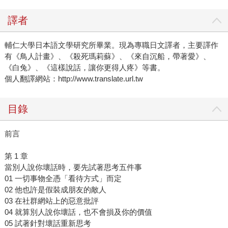
譯者
輔仁大學日本語文學研究所畢業。現為專職日文譯者，主要譯作
有《鳥人計畫》、《殺死瑪莉蘇》、《來自沉船，帶著愛》、
《白兔》、《這樣說話，讓你更得人疼》等書。
個人翻譯網站：http://www.translate.url.tw
目錄
前言
第 1 章
當別人說你壞話時，要先試著思考五件事
01 一切事物全憑「看待方式」而定
02 他也許是假裝成朋友的敵人
03 在社群網站上的惡意批評
04 就算別人說你壞話，也不會損及你的價值
05 試著針對壞話重新思考