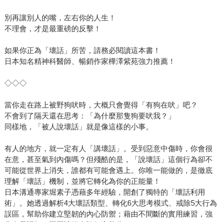
別再讓別人的嘴，左右你的人生！
不理會，才是最重磅的反擊！
如果你正為「壞話」所苦，請務必閱讀這本書！
日本知名精神科醫師、暢銷作家樺澤紫苑強力推薦！
◇◇◇
當你走在路上被野狗吠時，大概只會覺得「有狗在吠」吧？
不會到了隔天還在思考：「為什麼那隻狗要吠我？」
同樣地，「被人說壞話」就是像這樣的小事。
有人的地方，就一定有人「講壞話」。受到惡意中傷時，你會很
在意，甚至氣到內傷嗎？但殘酷的是，「說壞話」這個行為卻不
可能從世界上消失，誰都有可能會遇上。你唯一能做的，是徹底
理解「壞話」機制，並將它轉化為你的正能量！
日本溝通專家堀素子憑藉多年經驗，開創了獨特的「壞話利用
術」。她透過解析4大壞話類型、轉化6大思考模式、戒除5大行為
誤區，幫助你建立堅韌的內心防禦；藉由不間斷的實用練習，強