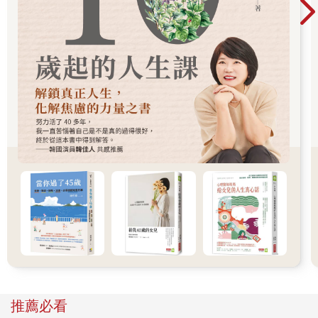
總是耿耿於懷。
那麼，就在此傳授看到批評人的社群網站時該採取的因應方法
吧。
COLUMN 1
啊，狗在吠
遭狗吠時，我們會想「狗在吠我」對吧。
「為什麼這隻狗會對我吠呢？」
「我是有哪裡做錯嗎？」
「要怎麼做，牠才不會吠呢……」
會一直苦思這些問題的人，應該是沒有吧。
到了隔天，還有後天，仍心想「為什麼那隻狗會吠我呢……」對
此感到震驚的人，想必也沒有。
壞話這種事，就跟狗吠差不多。 博之
（DIAMOND ONLINE 2021.9.12）
昔日日本最大的匿名留言板「2CHANNEL」的設立者，也是其管
推薦必看
理人的「西村博之」先生曾這樣說過。