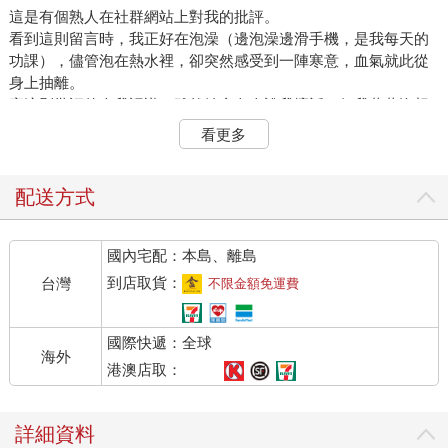
這是有個熟人在社群網站上對我的批評。
看到這則留言時，我正好在泡澡（邊泡澡邊滑手機，是我每天的
功課），儘管泡在熱水裡，卻突然感受到一陣寒意，血氣就此從
身上抽離。
寫這則批評的人我認識。雖然她會向人說我壞話，但我萬萬沒想
到她竟然會在社群網站上發文。
看更多
報上刊登的內容，是我參加志工活動的事。我因為感到自豪，而
在自己的社群網站上發文寫道「○○報也刊登了這件事」。
結果被熟人寫成「不過是上報而已，就那麼開心，她是笨蛋
配送方式
嗎？」看到「不過是上報而已」這句話，我覺得有點羞愧。
由於心裡大受震撼，我找其他朋友聊這件事。結果朋友和我有同
國內宅配：本島、離島
感，並對我說：
「這種發文妳不能每個都看。以後妳不能再看那個人的社群網站
到店取貨：
台灣
不限金額免運費
了。」
經她這麼一提，確實如此。
國際快遞：全球
只要別看那個熟人的社群網站，我就不會特地讓自己受傷。
海外
於是我當場悄悄取消追蹤。
港澳店取：
這麼一來，不管那個熟人再怎麼寫我壞話，我也看不到。
──話說，問題這樣就解決了嗎？
詳細資料