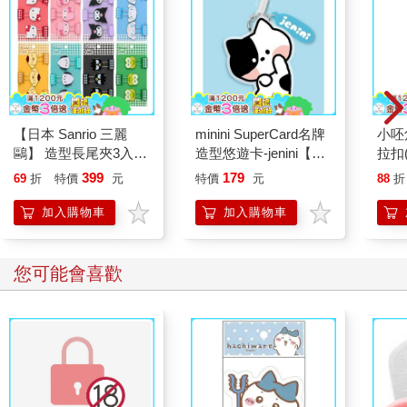
博之先生也在自己的YOUTUBE上提過關於狗的事。
「有人踩了狗的尾巴。
那隻狗誤以為是我踩的，對我猛吠。
但踩牠的人不是我，所以我不會對狗道歉。
【日本 Sanrio 三麗
minini SuperCard名牌
小呸
就算我對牠說『不是我踩的，是那傢伙』，狗也聽不懂我的話，
鷗】 造型長尾夾3入組
造型悠遊卡-jenini【受
拉扣
所以狗對我吠的情況，我只覺得『這也是沒辦法的事，和狗沒辦
(8款可選) 凱蒂貓 Hello
託代銷】
399
179
法溝通』。
69
折
特價
元
特價
元
88
折
Kitty 庫洛米 布丁狗 酷
因此，要是有人無法溝通，遇事無法理解，我只會當『這個人只
企鵝
加入購物車
加入購物車
能理解到這個程度』，而到此打住。」
狗或許有牠吠人的理由，但我們完全沒必要針對這個問題去認真
您可能會喜歡
思考，甚至為此苦惱。
就算你避開狗，當有人從那隻狗面前經過時，牠一樣會呲牙咧嘴
狂吠。
愈是沒教好的狗，愈愛亂吠。
好了，請把「狗」改換成「那個人」，接著把「吠」換成「說壞
話」，試著再閱讀一次吧。