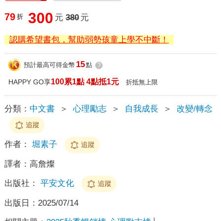
300
79
折
元
380
元
認購希望書包，幫助弱勢孩童上學不中斷！
15
預計最高可得金幣
點
?
100累1點 4點抵1元
HAPPY GO享
折抵無上限
分類：
中文書
＞
心理勵志
＞
自我成長
＞
改變/轉念
追蹤
作者：
堀素子
追蹤
譯者：
高詹燦
出版社：
平安文化
追蹤
出版日：
2025/07/14