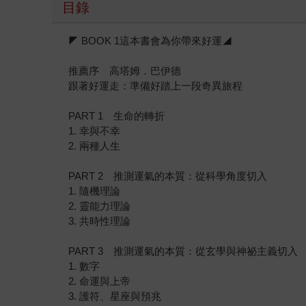
目錄
◤ BOOK 1這本書會為你帶來好運◢
推薦序 高塔姆．巴伊德
跟著好運走：準備好踏上一段奇異旅程
PART 1 生命的轉折
1. 幸與不幸
2. 兩種人生
PART 2 推測運氣的本質：從科學角度切入
1. 隨機理論
2. 靈能力理論
3. 共時性理論
PART 3 推測運氣的本質：從玄學與神祕主義切入
1. 數字
2. 命運與上帝
3. 護符、星座與預兆