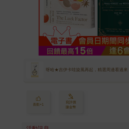
呀哈★吉伊卡哇旋風再起，精選周邊看過來
寫評價
喜歡+1
賺金幣
活動訊息