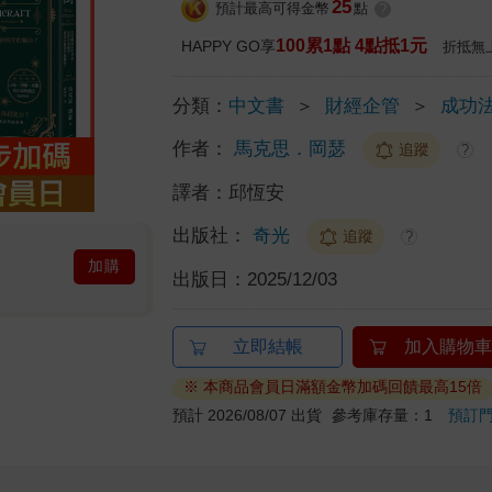
25
預計最高可得金幣
點
?
100累1點 4點抵1元
HAPPY GO享
折抵無
分類：
中文書
＞
財經企管
＞
成功
作者：
馬克思．岡瑟
追蹤
?
譯者：
邱恆安
出版社：
奇光
追蹤
?
加購
出版日：
2025/12/03
立即結帳
加入購物車
※ 本商品會員日滿額金幣加碼回饋最高15倍
預計 2026/08/07 出貨
參考庫存量：1
預訂