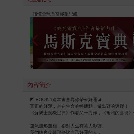
【父親節禮物展】5折起，滿888送88點金幣
內容簡介
◤ BOOK 1這本書會為你帶來好運◢
真正的好運，是在生命的轉捩點，做出對的選擇！
《蘇黎士投機定律》作者又一力作，《複利的喜悅》
運氣無形無相，卻對人生有莫大影響。
我們總會羨慕那些比自己好運的人，