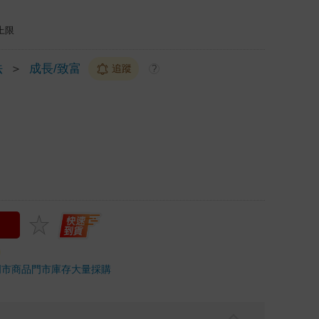
上限
法
＞
成長/致富
追蹤
?
門市商品
門市庫存
大量採購