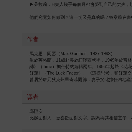
▶朵拉莉．H夫人幾乎每個月都會夢到自己的丈夫，
他們究竟如何做到？這一切又是真的嗎？答案將在書
作者
馬克思．岡瑟（Max Gunther，1927-1998）
生於英格蘭，11歲赴美於紐澤西就學，1949年於普林斯頓
誌》（Time）擔任特約編輯兩年。1956年起於《花花公
好運》（The Luck Factor）、《這樣思考，和好運交朋友》
曾居於康乃狄克州里奇菲爾德，妻子於此擔任房地產
譯者
邱恆安
比起面對人，更喜歡面對文字。認為與其相信玄學，