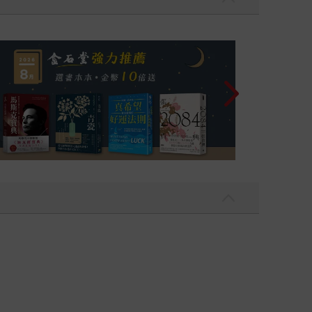
讀懂全球首富極