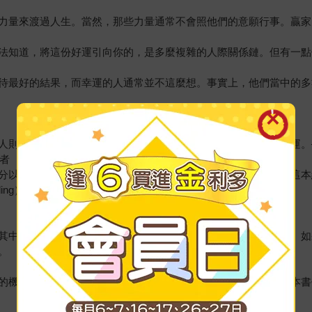
力量來渡過人生。當然，那些力量通常不會照他們的意願行事。贏家
法知道，將這份好運引向你的，是多麼複雜的人際關係鏈。但有一點
待最好的結果，而幸運的人通常並不這麼想。事實上，他們當中的多
展露膽識，依據合理的直覺採取行動。本書將會為你帶來好運。──柯林．尼
作者
以及隨機性一節的最初靈感來源。相信讀者會像我一樣享受從這本經典
ding）作者
其中絕大多數都在我這一生中派上用場，一次又一次地拯救了我。如
。
的機率，更重要的是，它能幫你洞察厄運潛伏之處。我強烈推薦本書