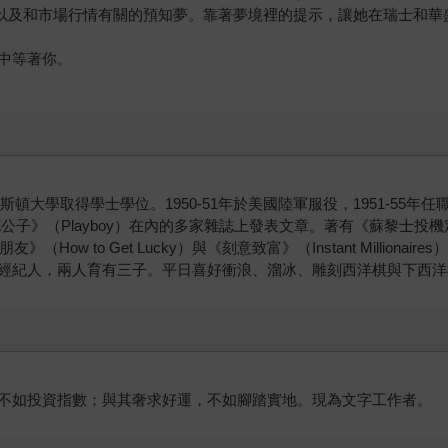
以及和市場行情有關的預知夢。靠著夢境裡的提示，讓她在瑞士和華
中等著你。
大學取得學士學位。1950-51年於美國陸軍服役，1951-55年任職於
子》（Playboy）在內的多家雜誌上發表文章。著有《蘇黎士投機定律》（
（How to Get Lucky）與《刻意致富》（Instant Millionaire
經紀人，兩人育有三子。平日喜好衝浪、溜冰、雕刻西洋棋與下西洋
不如投資指數；與其奢求好運，不如腳踏實地。現為文字工作者。