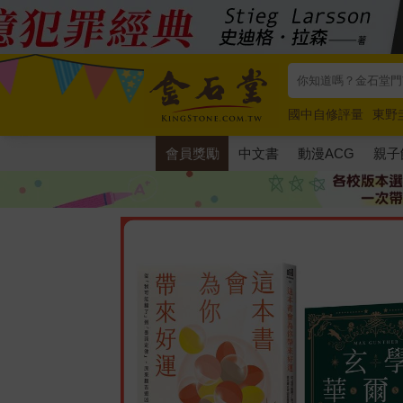
國中自修評量
東野
唯紅花綻放
奧德賽
會員獎勵
中文書
動漫ACG
親子