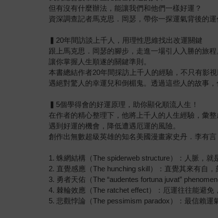
但有沒有什麼辦法，能讓我們和他們一樣好運？
資深調查記者馬克思．岡瑟，帶你一探運氣背後的運
▍20年間訪談上千人，用理性思維找出改運關鍵
跟上馬克思．岡瑟的腳步，走進一場引人入勝的旅程
讓你掌握人生順遂的關鍵準則。
本書總結作者20年間採訪上千人的經驗，不只有影
遇絕對驚人的幸運兒和倒楣鬼。透過這些人的故事，
▍5個學得會的好運原理，助你顯化順流人生！
在作者的精心整理下，他將上千人的人生經驗，彙整
遇到好運的機會，降低遭遇厄運的風險。
創作出無數超級英雄的知名美國漫畫家史丹．李有言
1. 蛛網結構（The spiderweb struct
2. 直覺感應（The hunching skill）：直
3. 勇者天佑（The “audentes fortuna j
4. 棘輪效應（The ratchet effect）：
5. 悲觀悖論（The pessimism parado