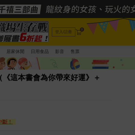
0
登入/註冊
電
居家休閒
日用食品
影音
售票
（《這本書會為你帶來好運》＋
中斷！