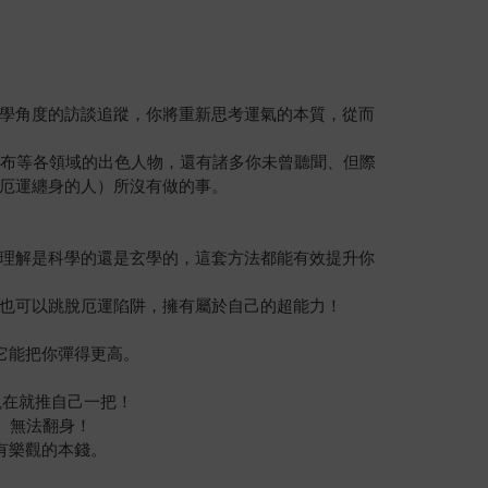
學角度的訪談追蹤，你將重新思考運氣的本質，從而
羅布等各領域的出色人物，還有諸多你未曾聽聞、但際
厄運纏身的人）所沒有做的事。
理解是科學的還是玄學的，這套方法都能有效提升你
也可以跳脫厄運陷阱，擁有屬於自己的超能力！
候，它能把你彈得更高。
，不如現在就推自己一把！
錯、無法翻身！
才有樂觀的本錢。