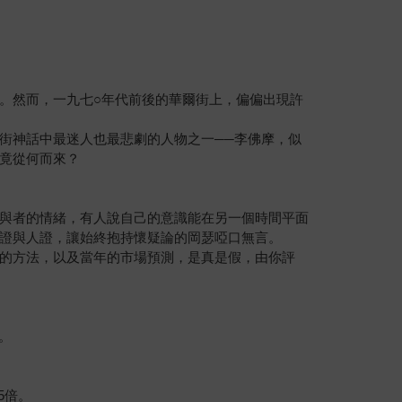
。然而，一九七○年代前後的華爾街上，偏偏出現許
街神話中最迷人也最悲劇的人物之一──李佛摩，似
竟從何而來？
與者的情緒，有人說自己的意識能在另一個時間平面
證與人證，讓始終抱持懷疑論的岡瑟啞口無言。
的方法，以及當年的市場預測，是真是假，由你評
。
5倍。