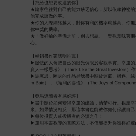
【寫給也想要改運的你】
★輸家往往對自己的能力缺乏信心，所以依賴神祕的
他完成該做的事。
★你的人際網絡越大，對你有利的機率就越高。你無
你中獎的機率。
★「做好輸的準備之前，別去想贏。」樂觀意味著期
心。
【暢銷書作家聰明推薦】
▶膽怯的人會把自己的眼光侷限於客觀事實。幸運的人則
資人一樣思考》（Think Like the Great Investors）
▶馬克思．岡瑟的作品是我書中關於運氣、機遇、緣分
m Baid），《複利的喜悅》（The Joys of Compoun
【亞馬遜讀者有感好評】
▶書中關於如何變得幸運的建議，清楚可行。很慶幸
來。如果情況相反，那這本書也能教你如何保護自己
▶每位投資人或投機者的必讀之作！
▶運用本書教導的實際方法，不僅能提升你獲得好運