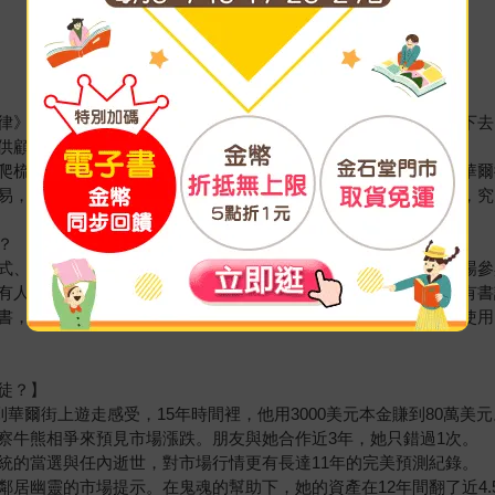
律》作者馬克思．岡瑟，深知這種機率遊戲，沒有人能永遠連勝下去
供顧問服務，讓美國證券交易委員會也十分頭疼。
爬梳歷史的過程中他發現，不僅靠玄學投資這事由來已久，就連華爾
易，都脫離不了他始終沒能解釋清楚的「預感」。這種直覺感應，究
？
式、在市場上大殺四方的奇妙人物。有人說自己的大腦能接收市場參
有人用巫術招魂，有人用靈擺問事。更讓人沒想到的是，他們都有書
書，作者會將他調查到的一切呈現在你的眼前，從他們的故事、使用
徒？】
華爾街上遊走感受，15年時間裡，他用3000美元本金賺到80萬美元
察牛熊相爭來預見市場漲跌。朋友與她合作近3年，她只錯過1次。
統的當選與任內逝世，對市場行情更有長達11年的完美預測紀錄。
居幽靈的市場提示。在鬼魂的幫助下，她的資產在12年間翻了近4.