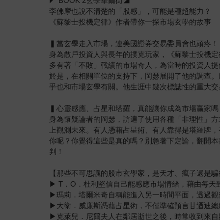
◤ BOOK 2玄學華爾街◢
李佛摩也說不清楚的「股感」，可能是種超能力？
《蘇黎士投機定律》作者帶你一探市場玄學的故事
▍當玄學走入市場，連美國證券交易委員會也頭疼！
身為散戶投資人與長年的撲克玩家，《蘇黎士投機定
多有著「不敗」戰績的市場奇人，為當時的投資人提
於是，在相關單位的支持下，岡瑟展開了他的調查。
乎也和市場玄學有關。他生涯中幾次標誌性的重大交
▍心靈感應、占星和塔羅，真能讓你成為市場贏家嗎
身為懷疑論者的岡瑟，訪遍了使用各種「非理性」方
上觀測未來。有人憑藉占星術、有人靠得是塔羅牌，
你呢？你覺得這些是真的嗎？別急著下定論，翻開本
判！
【那些不可思議的股市玄學家，是天才、瘋子還是騙
▶ T．O．杜利堅信自己能感應市場情緒，藉由每天到
▶瑪莉．塔爾米奇自稱能進入另一時間平面，透過觀
▶大衛．威廉斯憑藉占星術，不僅準確預言甘迺迪總
▶克萊兒．尼爾夫人在鄰居逝世之後，時常收到來自鄰