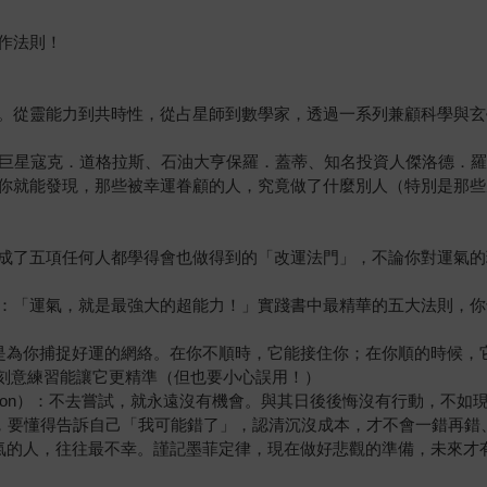
作法則！
。從靈能力到共時性，從占星師到數學家，透過一系列兼顧科學與玄
視巨星寇克．道格拉斯、石油大亨保羅．蓋蒂、知名投資人傑洛德．
你就能發現，那些被幸運眷顧的人，究竟做了什麼別人（特別是那些
成了五項任何人都學得會也做得到的「改運法門」，不論你對運氣的
：「運氣，就是最強大的超能力！」實踐書中最精華的五大法則，你
ure）：人脈，就是為你捕捉好運的網絡。在你不順時，它能接住你；在你順的時
覺其來有自，刻意練習能讓它更精準（但也要小心誤用！）
uvat” phenomenon）：不去嘗試，就永遠沒有機會。與其日後後悔沒有行動
厄運往往能避免，要懂得告訴自己「我可能錯了」，認清沉沒成本，才不會一錯再
x）：最信賴運氣的人，往往最不幸。謹記墨菲定律，現在做好悲觀的準備，未來