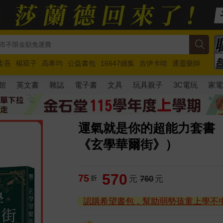
圭吾
楊双子
高希均
公益書包
16647續集
吉伊卡哇
通靈藥師
路邊攤新作
馬斯克
玩具總動員5
超慢跑
館
英文書
雜誌
電子書
文具
玩具親子
3C電玩
家
運氣就是你的超能力套書
《玄學華爾街》）
570
75
折
元
760
元
認購希望書包，幫助弱勢孩童上學不