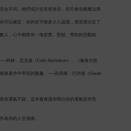
完全不同。他們或許也有些迷信，但不會依賴魔法替
你可以確定：你的名字被多少人認識，便直接決定了
數人，心中都懷有一塊密實、堅韌、帶刺的悲觀核
克遜（Colin Nicholson），《像偉大投
著作中學習的樂趣。──高塔姆．巴伊德（Gauta
果你運氣不錯，這本書會讓你明白你的運氣從何而
作為你的人生指南。