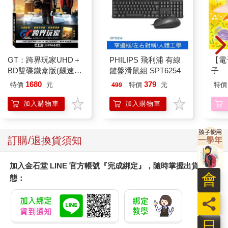
GT：跨界玩家UHD＋
PHILIPS 飛利浦 有線
【電
BD雙碟鐵盒版(飆速
鍵盤滑鼠組 SPT6254
子
金)
1680
379
特價
元
特價
元
特價
499
加入購物車
加入購物車
訂購/退換貨須知
加入金石堂 LINE 官方帳號『完成綁定』，隨時掌握出貨動
會
態：
員
日