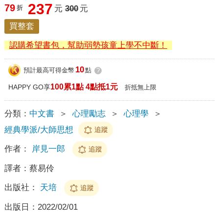
237
79
折
元
300
元
買整套
認購希望書包，幫助弱勢孩童上學不中斷！
10
預計最高可得金幣
點
?
100累1點 4點抵1元
HAPPY GO享
折抵無上限
分類：
中文書
＞
心理勵志
＞
心理學
＞
經典學派/大師思想
追蹤
作者：
岸見一郎
追蹤
譯者：
蔡易伶
出版社：
天培
追蹤
出版日：
2022/02/01