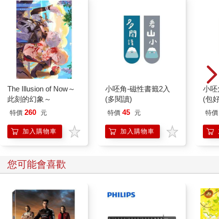
The Illusion of Now～
小呸角-磁性書籤2入
小呸
此刻的幻象～
(多閱讀)
(包好
260
45
特價
元
特價
元
特價
加入購物車
加入購物車
您可能會喜歡