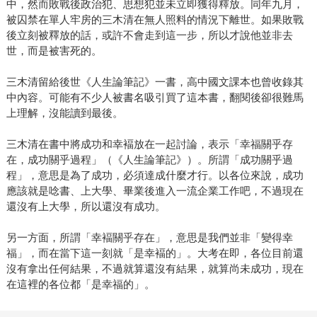
中，然而敗戰後政治犯、思想犯並未立即獲得釋放。同年九月，
被囚禁在單人牢房的三木清在無人照料的情況下離世。如果敗戰
後立刻被釋放的話，或許不會走到這一步，所以才說他並非去
世，而是被害死的。
三木清留給後世《人生論筆記》一書，高中國文課本也曾收錄其
中內容。可能有不少人被書名吸引買了這本書，翻閱後卻很難馬
上理解，沒能讀到最後。
三木清在書中將成功和幸褔放在一起討論，表示「幸福關乎存
在，成功關乎過程」（《人生論筆記》）。所謂「成功關乎過
程」，意思是為了成功，必須達成什麼才行。以各位來說，成功
應該就是唸書、上大學、畢業後進入一流企業工作吧，不過現在
還沒有上大學，所以還沒有成功。
另一方面，所謂「幸褔關乎存在」，意思是我們並非「變得幸
福」，而在當下這一刻就「是幸褔的」。大考在即，各位目前還
沒有拿出任何結果，不過就算還沒有結果，就算尚未成功，現在
在這裡的各位都「是幸福的」。