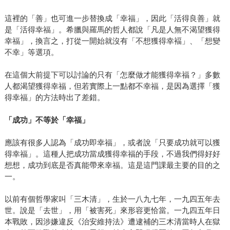
這裡的「善」也可進一步替換成「幸福」，因此「活得良善」就
是「活得幸福」。希臘與羅馬的哲人都說「凡是人無不渴望獲得
幸福」，換言之，打從一開始就沒有「不想獲得幸褔」、「想變
不幸」等選項。
在這個大前提下可以討論的只有「怎麼做才能獲得幸福？」多數
人都渴望獲得幸福，但若實際上一點都不幸福，是因為選擇「獲
得幸福」的方法時出了差錯。
「成功」不等於「幸福」
應該有很多人認為「成功即幸福」，或者說「只要成功就可以獲
得幸福」。這種人把成功當成獲得幸福的手段，不過我們得好好
想想，成功到底是否真能帶來幸福。這是這門課最主要的目的之
一。
以前有個哲學家叫「三木清」，生於一八九七年，一九四五年去
世。說是「去世」，用「被害死」來形容更恰當。一九四五年日
本戰敗，因涉嫌違反《治安維持法》遭逮補的三木清當時人在獄