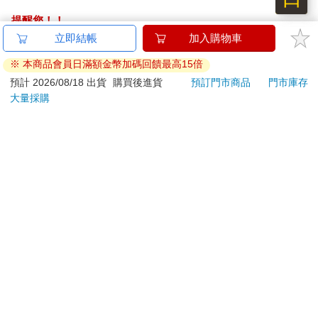
提醒您！！
金石堂及銀行均不會請您操作ATM! 如接獲電話要求您前往
立即結帳
加入購物車
ATM提款機，請不要聽從指示，以免受騙上當！
※ 本商品會員日滿額金幣加碼回饋最高15倍
退換貨須知：
預計 2026/08/18 出貨
購買後進貨
預訂門市商品
門市庫存
大量採購
**提醒您，鑑賞期不等於試用期，退回商品須為全新狀態**
依據「消費者保護法」第19條及行政院消費者保護處公告之
「通訊交易解除權合理例外情事適用準則」，以下商品購買
後，除商品本身有瑕疵外，將不提供7天的猶豫期：
易於腐敗、保存期限較短或解約時即將逾期。（如：生
鮮食品）
依消費者要求所為之客製化給付。（客製化商品）
報紙、期刊或雜誌。（含MOOK、外文雜誌）
經消費者拆封之影音商品或電腦軟體。
非以有形媒介提供之數位內容或一經提供即為完成之線
上服務，經消費者事先同意始提供。（如：電子書、電
子雜誌、下載版軟體、虛擬商品…等）
已拆封之個人衛生用品。（如：內衣褲、刮鬍刀、除毛