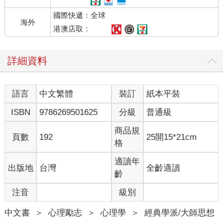
國際快遞：全球
海外
港澳店取：
詳細資料
語言
中文繁體
裝訂
紙本平裝
ISBN
9786269501625
分級
普通級
商品規
頁數
192
25開15*21cm
格
適讀年
出版地
台灣
全齡適讀
齡
注音
級別
中文書
＞
心理勵志
＞
心理學
＞
經典學派/大師思想