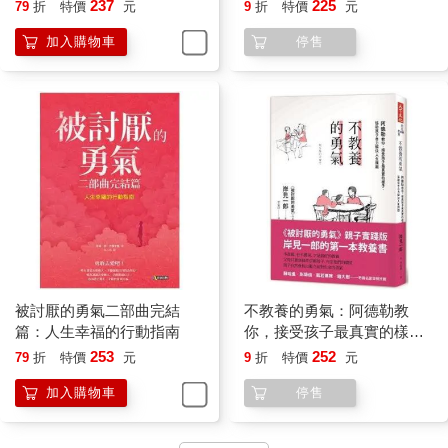
勇氣心理學
237
225
79
折
特價
元
9
折
特價
元
加入購物車
停售
被討厭的勇氣二部曲完結
不教養的勇氣：阿德勒教
篇：人生幸福的行動指南
你，接受孩子最真實的樣
子，協助孩子自力解決人生
253
252
79
折
特價
元
9
折
特價
元
課題
加入購物車
停售