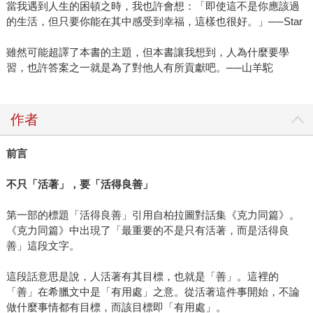
當我遇到人生的困頓之時，我也許會想：「即使這不是你應該過
的生活，但只要你能在其中感受到幸福，這樣也很好。」──Star
雖然可能超譯了本書的主題，但本書讓我想到，人為什麼要學
習，也許答案之一就是為了對他人有所貢獻吧。──山羊駝
作者
前言
不只「活著」，要「活得良善」
第一部的標題「活得良善」引用自柏拉圖對話集《克力同篇》。
《克力同篇》中出現了「最重要的不是只有活著，而是活得良
善」這段文字。
這段話意思是說，人活著有其目標，也就是「善」。這裡的
「善」在希臘文中是「有用處」之意。從活著這件事開始，不論
做什麼事情都有目標，而該目標即「有用處」。