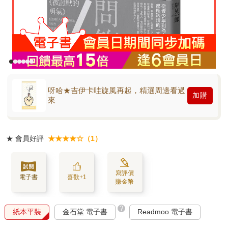
呀哈★吉伊卡哇旋風再起，精選周邊看過
加購
來
★
會員好評
★★★★☆（1）
寫評價
電子書
喜歡+1
賺金幣
?
紙本平裝
金石堂 電子書
Readmoo 電子書