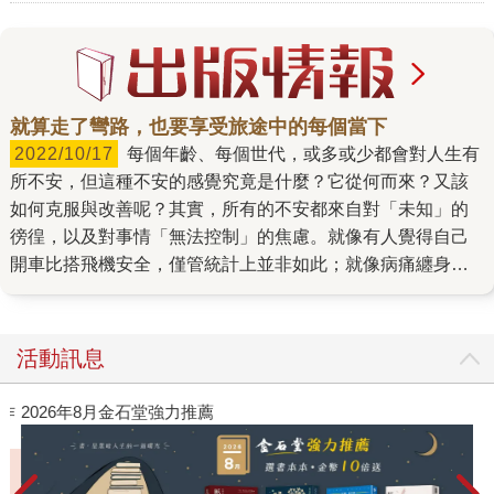
就算走了彎路，也要享受旅途中的每個當下
2022/10/17
每個年齡、每個世代，或多或少都會對人生有
所不安，但這種不安的感覺究竟是什麼？它從何而來？又該
如何克服與改善呢？其實，所有的不安都來自對「未知」的
徬徨，以及對事情「無法控制」的焦慮。就像有人覺得自己
開車比搭飛機安全，僅管統計上並非如此；就像病痛纏身的
人無法控制身體的痛苦，於是出現無能為力的恐慌；就像父
母自以為最了解孩子，卻忘了每個人都存在差異。 其實，人
不應只是一味活在被畫好的軌道上前行，而是要伴隨不安，
活動訊息
將無數的未知變化內化成自己的人生。能對人生的每個選擇
果斷的人固然令人欽佩，但也不要三心二意朝令夕改隨意改
作
2026年8月金石堂強力推薦
變自己的決定，更不要活在滿足他人的期望之下。活在他人
安排的軌道上，會讓人把錯怪罪到他人頭上，而自己選擇的
人生才能感到心誠悅服。 本書融合了東西方的哲學經典與具