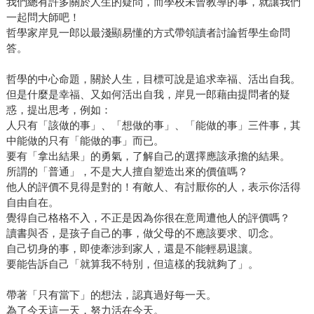
我們總有許多關於人生的疑問，而學校未曾教導的事，就讓我們
一起問大師吧！
哲學家岸見一郎以最淺顯易懂的方式帶領讀者討論哲學生命問
答。
哲學的中心命題，關於人生，目標可說是追求幸福、活出自我。
但是什麼是幸福、又如何活出自我，岸見一郎藉由提問者的疑
惑，提出思考，例如：
人只有「該做的事」、「想做的事」、「能做的事」三件事，其
中能做的只有「能做的事」而已。
要有「拿出結果」的勇氣，了解自己的選擇應該承擔的結果。
所謂的「普通」，不是大人擅自塑造出來的價值嗎？
他人的評價不見得是對的！有敵人、有討厭你的人，表示你活得
自由自在。
覺得自己格格不入，不正是因為你很在意周遭他人的評價嗎？
讀書與否，是孩子自己的事，做父母的不應該要求、叨念。
自己切身的事，即使牽涉到家人，還是不能輕易退讓。
要能告訴自己「就算我不特別，但這樣的我就夠了」。
帶著「只有當下」的想法，認真過好每一天。
為了今天這一天，努力活在今天。