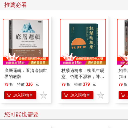
推薦必看
底層邏輯：看清這個世
杖藜過橋東：柳風生暖
如果
界的底牌
意、杏雨不濕衣；陳亮
(1
恭談以心轉境的適齡漫
貓漫
316
379
79
折
特價
元
79
折
特價
元
79
折
想
加入購物車
加入購物車
您可能也需要