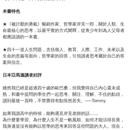
本書特色
★《被討厭的勇氣》暢銷作家、哲學家岸見一郎，關於人類、生
命最核心的思考，以最平實的方式闡釋，從青少年到為人父母者
都應該讀的一本書。
★四十一道人生問題，含括個人、教育、人際、工作、未來以及
生命的意義等面向，哲學家的回答，引領讀者思考屬於自己的答
案與信念。
日本亞馬遜讀者好評
雖然我已經是超過四十歲的歐巴桑，但我覺得自己內心還未成
熟，和書中提問的學生們一起思考、關注、理解、不住的點頭，
讀到最後一頁時，不禁覺得有點悵然若失。──Tommy
如果我讀高中的時候，能夠遇見岸見老師的話……
為什麼要學習、為什麼人生不是一帆風順、如何才能活得良善，
我身邊並沒有能夠以哲學的思考來回答這些問題的大人。現在，