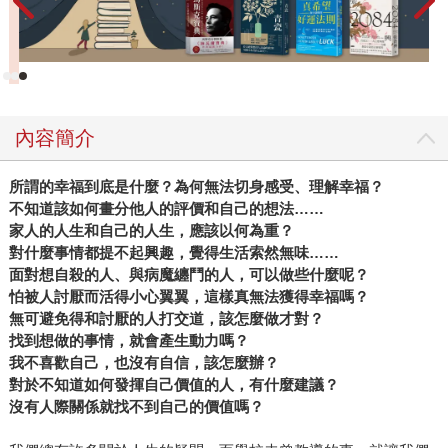
體案例，針對各種形式的不安作探討與分析，為我們揭開不
安的真面目，並學習如何擺脫逃避的心態，找到心安踏實、
活出自我的方法，尤其對於新冠疫情多有著墨。同時也讓我
們明白，比起死亡，活著才是更重要的事。今日不知明日
事，誰都無法預料到明天會是怎樣的局面，而就算走了彎
內容簡介
路，也要享受旅途中的每個當下。想要不被不安的心緒影
響，活得精采自在，我們就不能回避各種生命的課題，要建
所謂的幸福到底是什麼？為何無法切身感受、理解幸福？
立跳下深淵就需要勇氣，因為不敢縱身一躍的人，一定會被
不知道該如何畫分他人的評價和自己的想法
……
不安所控制。 在疫情蔓延、戰禍不斷、經濟震盪、通貨膨
家人的人生和自己的人生，應該以何為重？
脹，各種未知籠罩世界的此時此刻，只要願意凝視內心的不
對什麼事情都提不起興趣，覺得生活索然無味
……
安，勇敢面對人生的課題，積極奉獻，不吝惜給予，就能不
面對想自殺的人、與病魔纏鬥的人，可以做些什麼呢？
被負面情緒支配，化恐懼為信心，化不安為動力！
怕被人討厭而活得小心翼翼，這樣真無法獲得幸福嗎？
無可避免得和討厭的人打交道，該怎麼做才對？
找到想做的事情，就會產生動力嗎？
我不喜歡自己，也沒有自信，該怎麼辦？
對於不知道如何發揮自己價值的人，有什麼建議？
沒有人際關係就找不到自己的價值嗎？