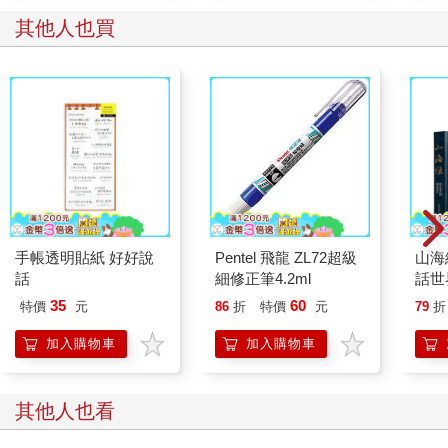
姨娘；那個挑剔牛奶溫度要跟她嘴唇皮一樣溫度，讓琦君心生不
其他人也買
滿的姨娘，到了晚年，也稍改了過往積習，她將鮮奶留給琦君
喝，還特意為琦君買了方糖，說比砂糖乾淨。（見〈鮮牛奶〉一
文）
在台灣的日式房屋的長廊裡，姨娘當年如雲青絲，也只剩一小把
絲絲白髮，最終骨灰也只寄存在寂寞寺院中。
「人世間，什麼是愛，什麼是恨呢？」
「這個世界，究竟有什麼是永久的，又有什麼是值得認真的
呢？」
琦君淒然的提問，誰能給絕對答案呢？♦ ♦ ♦
〈孤味〉的最後，秀英和情敵「蔡小姐」有了一番長談。在對方
手帳透明貼紙 好好說
Pentel 飛龍 ZL72超級
山海
轉述丈夫言語中，聽到自己隱瞞多年的某件心事，秀英終於和丈
話
細修正筆4.2ml
話世
夫、和情敵、也和自己多年的不甘和解。
發 
35
60
特價
元
86
折
特價
元
79
折
在通俗戲劇表現裡，反派的嘴臉總是清晰易見，但在真實人生
札）
中，太多冷暖自知的糾葛盤繞，誰能是絕對沒有犯錯的？
加入購物車
加入購物車
當我們從琦君多篇文章裡還原父親、母親、姨娘三人的形象，就
會發現，無論他們做錯了什麼，琦君的筆觸都不見責備。
也許，這就是琦君的溫柔敦厚。她明白這些她所深愛的長輩都是
其他人也看
好人，但都不是完人。她更明白，每個人都有自己的地獄，那是
他們一生的苦痛所在，也是一生需面對的課題。