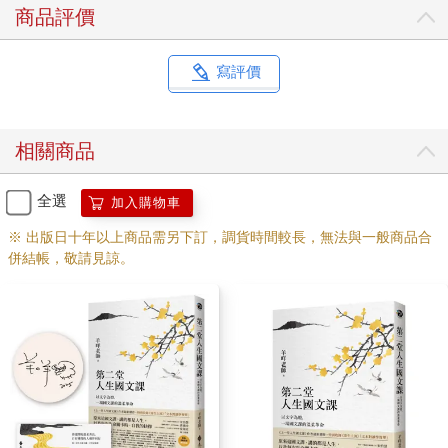
子。
商品評價
她的養母葉夢蘭，是琦君回憶中最不吝筆墨描述的光輝所在。她
勤勉劬勞，節儉樸實，憐弱惜貧。過年時故鄉每家都會蒸一籠賑
濟叫化子的「富貴年糕」，別人家在這一籠用料總是能省則省，
寫評價
唯獨母親不但多蒸一籠，用料也從不吝嗇。（記載於〈搗糖糕〉
一文）。母親總說「只要去愛就好了，愛最簡單。」這句話幾乎
建構了琦君價值觀的根柢。
相關商品
在琦君的回憶中，父母都是這麼好的人，她敬仰孺慕著父母，一
如父母對她無微不至的愛。她深愛父母，卻也因父母痛苦煩憂。
在外工作的父親總算回家了，但帶回了一個姨娘。年輕貌美的姨
全選
加入購物車
娘受過教育，房間裡有個大書櫃。她風姿綽約，打扮入時。琦君
※ 出版日十年以上商品需另下訂，調貨時間較長，無法與一般商品合
描寫姨娘梳妝的畫面：
併結帳，敬請見諒。
（姨娘）洗完後，一個小丫頭在旁邊用一把粉紅色大羽毛扇輕輕
地
扇著，輕柔的髮絲飄散開來，飄得人起一股軟綿綿的感覺。父親
坐在
紫檀木榻床上，端著水煙筒噗噗地抽著，不時偏過頭來看她，眼
裡全
是笑。姨娘抹上三花牌髮油，香風四溢，然後坐正身子，對著鏡
子盤