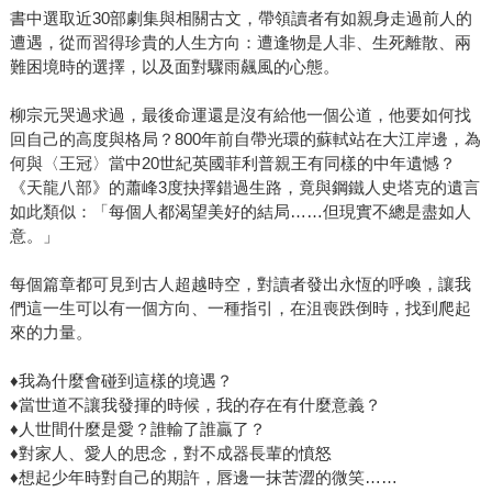
朋友，爸爸偶爾也會懷念以前同學，但大家都有各自的家
書中選取近30部劇集與相關古文，帶領讀者有如親身走過前人的
庭，有時候不打擾最好。」 「就像現在爸比跟阿寬叔叔一樣
遭遇，從而習得珍貴的人生方向：遭逢物是人非、生死離散、兩
嗎？」 「不不不，誰跟他是朋友。」 「蛤！！！」 「我跟
難困境時的選擇，以及面對驟雨飆風的心態。
他是兄弟。妳不懂男人的浪漫。」 「.......」
柳宗元哭過求過，最後命運還是沒有給他一個公道，他要如何找
回自己的高度與格局？800年前自帶光環的蘇軾站在大江岸邊，為
何與〈王冠〉當中20世紀英國菲利普親王有同樣的中年遺憾？
《天龍八部》的蕭峰3度抉擇錯過生路，竟與鋼鐵人史塔克的遺言
如此類似：「每個人都渴望美好的結局……但現實不總是盡如人
意。」
每個篇章都可見到古人超越時空，對讀者發出永恆的呼喚，讓我
們這一生可以有一個方向、一種指引，在沮喪跌倒時，找到爬起
來的力量。
♦我為什麼會碰到這樣的境遇？
♦當世道不讓我發揮的時候，我的存在有什麼意義？
♦人世間什麼是愛？誰輸了誰贏了？
♦對家人、愛人的思念，對不成器長輩的憤怒
♦想起少年時對自己的期許，唇邊一抹苦澀的微笑……