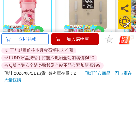
而其中最讓我印象深刻的是一個遲交的孩子，他說：「老師，對
不起，前幾天遲交是我自己偷懶沒寫，但開始寫後，我真的很認
真寫了很多。」
他寫出了一個真實的故事：偏心又勢利、難以相處的阿嬤，失智
後只有父親願意接回照顧。父親是那個最不受寵的孩子，但父親
還是不顧家人反對，把阿嬤接回來了。
Skater直飲冷水壺
【日本dretec】日本多
任天堂
立即結帳
加入購物車
阿嬤來了後，母親臉色很難看。他和哥哥也很不開心，因為他們
(480ml)KITTY FANCY
利科DS.居家管理智能
斯普
※ 下方點圖前往本月金石堂強力推薦
都知道阿嬤當年對母親並不好。為什麼父親要這麼傻？孩子的文
四合一體重體脂計-摩
支援
390
2000
49
折
特價
元
91
折
特價
元
1690
章中有些埋怨，但我想，這埋怨中也有心疼。
※ FUNY冰晶渦輪手持製冷風扇全站加購價$490
卡色(BS-248BE)
加入購物車
加入購物車
※ Q版企鵝安全隨身警報器全站不限金額加購價$99
♦ ♦ ♦
預計 2026/08/11 出貨
參考庫存量：2
預訂門市商品
門市庫存
大量採購
親愛的孩子，人世間的情感很複雜
您可能會喜歡
有愛、有恨、有怨、有道義、有遺憾、有責任……
對妻兒來說，不顧你們感受，逕自接回阿嬤，他應該也知道你們
的不滿。但也許，在「為人子」那一面，他終究有著對母親的道
義、責任，遺憾，又或者，還有無法斬斷的孺慕之思。
又或者，很多的埋怨和怨懟，但在看到對方被歲月沖蝕的衰老頹
敗時，
會突然發現，我們沒有力氣、也沒有時間再去怨恨了。