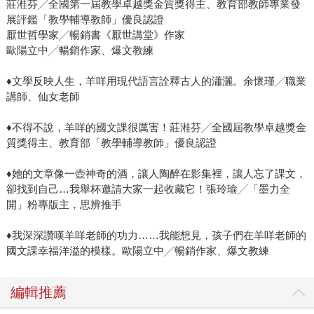
莊溎芬╱全國第一屆教學卓越獎金質獎得主、教育部教師專業發
展評鑑「教學輔導教師」優良認證
厭世哲學家╱暢銷書《厭世講堂》作家
歐陽立中╱暢銷作家、爆文教練
♦文學反映人生，羊咩用現代語言詮釋古人的瀟灑。余懷瑾╱職業
講師、仙女老師
♦不得不說，羊咩的國文課很厲害！莊溎芬╱全國屆教學卓越獎金
質獎得主、教育部「教學輔導教師」優良認證
♦她的文章像一壺神奇的酒，讓人陶醉在影集裡，讓人忘了課文，
卻找到自己…我舉杯邀請大家一起收藏它！張玲瑜╱「墨力全
開」粉專版主，思辨推手
♦我深深讚嘆羊咩老師的功力……我能想見，孩子們在羊咩老師的
國文課幸福洋溢的模樣。歐陽立中╱暢銷作家、爆文教練
編輯推薦