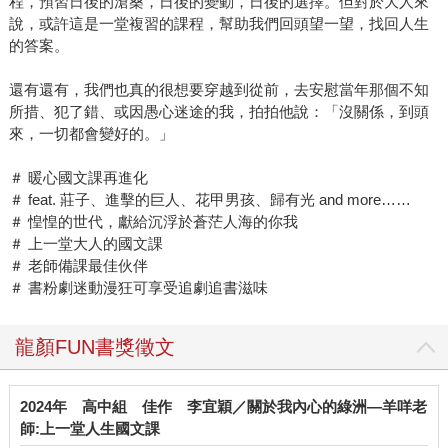
程，預習日後的滄桑，日後的變動，日後的選擇。但對於大人來
說，或許這是一堂複習的課程，幫助我們回頭望一望，找回人生
的答案。
還有還有，我們也真的很想要穿越到從前，去安慰當年那個不知
所措、犯了錯、或因愚心迷途的我，拍拍他說：「沒關係，到頭
來，一切都會變好的。」
＃ 暖心國文課再進化
＃ feat. 莊子、進擊的巨人、花甲男孩、歸有光 and more……
＃ 惶惶的世代，獻給沉浮於蒼茫人海的你我
＃ 上一堂大人的國文課
＃ 老師備課最佳伙伴
＃ 書粉劇迷動漫狂可享受追劇追書滋味
龍顏FUN書獎徵文
2024年
高中組
佳作
李宜穎／關於我內心的綠洲—羊咩老
師:上一堂人生國文課