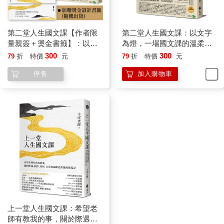
上一個油光閃亮的愛司髻，我站在邊上都看呆了。──〈髻〉
孩子的眼是最澄澈的，小小琦君也被姨娘的女性柔美震懾，更見
第二堂人生國文課【作者限
第二堂人生國文課：以文字
母親的頹勢。琦君曾要求母親也如此打扮，但母親只沉著臉，
量親簽＋燙金書籤】：以文
為燈，一場國文課的溫柔革
說：「你媽是鄉下人，那兒配梳那種摩登的頭，戴那講究的耳環
字為燈，一場國文課的溫柔
命
300
300
79
折
特價
元
79
折
特價
元
呢？」
革命
停售
加入購物車
♦ ♦ ♦
我在課堂上讀到此，學生有些不平：「老師，琦君媽媽也太早放
棄了吧！改造一下，說不定還有機會啊！」
我想了想，播放了一段《後宮甄嬛傳》中的劇情給學生看：
在專寵甄嬛多日後，為平衡後宮怒氣，皇帝偶然翻了齊妃的牌
子。接獲皇上將到訪的消息，年老色衰、失寵已久的齊妃傻住
了，驚喜之下險些摔了一跤。
「皇上大半年沒來我這了。」她命人趕快為己梳妝更衣：「拿粉
色的衣服來，皇上說過我穿粉色的好看。」
皇上偶然稱讚的一句話，齊妃深深的記在心裡。但盼來了半年未
上一堂人生國文課：希望老
至的夫君，夫妻間卻毫無交集可談，齊妃小心翼翼地伺候皇帝，
師有教我的事，關於際遇、