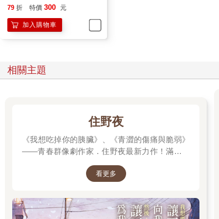
話題顛來倒去只能在兒子身上打轉。心念著甄嬛的皇帝很快沒了
抉擇、傷痛，以及無論順逆
300
79
折
特價
元
耐性，瞥眼見到齊妃身上的粉色衣服，滿是不順眼：「這身衣服
都能優雅起身
加入購物車
不好看，下次別穿了。」
費心打扮沒想到招來的是厭棄，齊妃滿是惶恐，怯怯地道：「皇
上，您以前最喜歡臣妾穿粉色。」
「粉色嬌嫩，你也不想想你幾歲了？」
相關主題
話不投機，皇上坐立難安，轉身就走。留下滿臉悵然的齊妃。
半年的等待，換不到半小時的相聚。當年夫君的一句稱讚，她用
半生牢記，卻抵不過青春歲月的流逝。
齊妃在《甄嬛傳》中並不是亮眼的存在，人老珠黃、心性愚鈍狹
住野夜
隘，她沒有甄嬛的慧黠多才，沒有華妃的嫵媚鮮麗，更不懂如何
婉轉獻媚；但這麼一個平凡無奇的女子，或許更普遍的代表著一
《我想吃掉你的胰臟》、《青澀的傷痛與脆弱》
整個群體──那是群被丈夫視為「平庸」，不曾被放在心底的棄
——青春群像劇作家．住野夜最新力作！滿是錯
婦。
誤的「告白大作戰」，屬於幼稚大人們的青春
但這樣的女子，可能更幽微的展現了「女為己悅者容」的悲哀。
看更多
「重啟」小說！我想要，讓死黨向我告白。然
一身不得體的粉衣，緣起於多年前夫君隨口一句的稱讚，卻是她
後，讓死黨為我失戀。
放在心裡惦念著的記憶──如今卻成了夫君奚落的笑話。此後，戲
劇中齊妃再無穿過粉色。