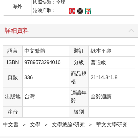
國際快遞：全球
親青春空付，備受寵愛的姨娘晚年卻也是蕭條冷清。琦君以溫婉
海外
的筆調，紀錄了傳統女子只能「菟絲附女蘿」的悲歡情仇，姨娘
港澳店取：
和母親每早背對背梳頭的畫面，更是將傳統女子的榮寵血淚濃縮
在紙筆一隅。
詳細資料
無論是〈孤味〉還是〈髻〉，都是原生家庭破碎的悲歌，也是一
代女子群像。無論哪個時代，婚姻中的困窘摩擦依舊多不勝數，
理不清的家務事，一直是每個世代共同的課題。
語言
中文繁體
裝訂
紙本平裝
#他們都是好人，但不是完人
ISBN
9789573294016
分級
普通級
台灣散文大家琦君，筆下憶起與父母家人的相處點滴，總是充滿
商品規
頁數
336
21*14.8*1.8
著溫馨的孺慕之思。事實上琦君筆下的父親、母親，應是她的伯
格
父、伯母。琦君的親生父母早亡，伯父、伯母給予琦君兄妹最真
摯的呵護與親情，也成為琦君文章中提到的「父親」、「母
適讀年
出版地
台灣
全齡適讀
親」。
齡
她的養父潘國綱，是一位飽讀詩書的儒將。陸軍大學第一期畢
注音
級別
業，又是日本留學的高材生，騎術、槍法一流，更愛讀書買書。
即使晚年輾轉於病榻，也常口授《左傳》、《史記》等書，對愛
中文書
＞
文學
＞
文學總論/研究
＞
華文文學研究
女教育的重視可見一班。在琦君回憶中，文武全才的父親心懷天
下，又是個「對人好，對馬也好，連鞭子都不用一下」的仁慈君