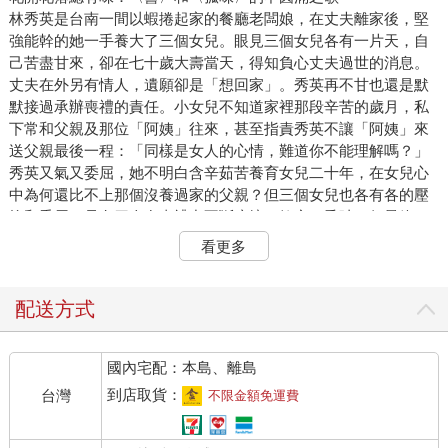
林秀英是台南一間以蝦捲起家的餐廳老闆娘，在丈夫離家後，堅
強能幹的她一手養大了三個女兒。眼見三個女兒各有一片天，自
己苦盡甘來，卻在七十歲大壽當天，得知負心丈夫過世的消息。
丈夫在外另有情人，遺願卻是「想回家」。秀英再不甘也還是默
默接過承辦喪禮的責任。小女兒不知道家裡那段辛苦的歲月，私
下常和父親及那位「阿姨」往來，甚至指責秀英不讓「阿姨」來
送父親最後一程：「同樣是女人的心情，難道你不能理解嗎？」
秀英又氣又委屈，她不明白含辛茹苦養育女兒二十年，在女兒心
中為何還比不上那個沒養過家的父親？但三個女兒也各有各的壓
抑和委屈，母女四人在喪禮中不斷摩擦、衝突、爭吵，但最終，
她們依舊是一家人。哭完氣完，依舊相擁依偎的家人。
看更多
♦ ♦ ♦
配送方式
二〇二〇金馬獎入圍六項的〈孤味〉，描述了秀英這個傳統堅毅
的女子，和女兒、孫女三代女性的各自課題。在破碎婚姻中忍辱
國內宅配：本島、離島
負重的秀英，堅毅卻也剛硬獨斷，無形中將她的怨嘆轉移到女兒
身上。女兒們懂母親的不易，卻也背負著母親的負面情緒壓力。
到店取貨：
台灣
不限金額免運費
而散文大家琦君的名篇〈髻〉，也講述了母親、姨娘的半生榮
悲。在上一輩的傳統婚姻中，年幼琦君見證了不得丈夫寵愛的母