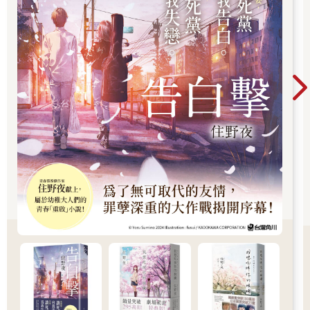
♦ ♦ ♦
藉由齊妃，也許我們能稍稍推測，為何琦君母親早早放棄了打扮
的念想，在這場爭寵戰役中提早棄甲投降。
在失去愛情的那刻起，這場仗早就輸了；
勉強自己去作毫無勝算的改變，還不如維持住最後保守的尊嚴。
從此，小琦君墊著矮凳替母親梳頭，在鏡中看到母親的茫然失
神。走廊另一邊，不時飄來父親和姨娘琅琅的笑語聲。
#最善良的人，卻也不自覺地做著最殘忍的事
父親是那樣謙謙溫潤的君子，卻也是傷害母親最嚴重的人。而母
親，那麼溫暖慈愛的母親，也曾作出另一件錯事。
琦君的小說《橘子紅了》，改編自她家中的故事。書中的「伯
父」娶了二姨娘多年而無子，最後，家鄉的正妻「伯母」以傳承
香火的理由，又為丈夫討了第三房姨娘，貧苦人家的女兒秀芬。
讓三姨娘入門，第一個理由是正房應為家族的香火延續，這是傳
統賢妻的使命；第二也是伯母的私心，想用更青春的三姨太，挽
回丈夫的心。無奈，大伯的心還是牢牢繫在二姨太身上，最終，
家裡只是多了一個更年輕的棄婦。小說中，秀芬最後因流產而
死。琦君說，這是她給秀芬最好的結局了，因為真實故事裡的