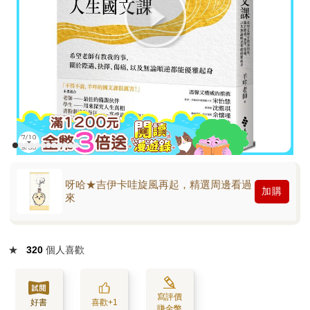
呀哈★吉伊卡哇旋風再起，精選周邊看過
加購
來
★
320
個人喜歡
寫評價
好書
喜歡+1
賺金幣