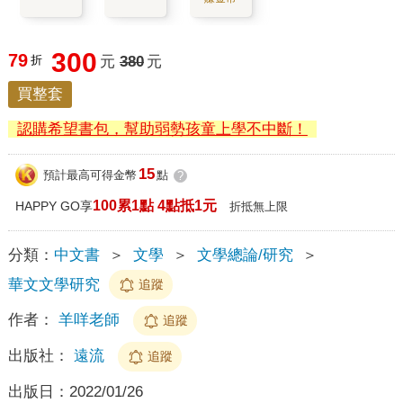
300
79
折
元
380
元
買整套
認購希望書包，幫助弱勢孩童上學不中斷！
15
預計最高可得金幣
點
?
100累1點 4點抵1元
HAPPY GO享
折抵無上限
分類：
中文書
＞
文學
＞
文學總論/研究
＞
華文文學研究
追蹤
作者：
羊咩老師
追蹤
出版社：
遠流
追蹤
出版日：
2022/01/26