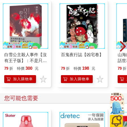
明白人的不完美是一種聰慧，包容人的不完美是一種選擇。
＃下課了，老師還有些話要說號
原生家庭的痛楚經常對當事人造成一生的影響，家家有本難念的
經，但我們對於父母，是否理解他們除了父母外，其他面向的徬
徨不安呢？
由此，我設計了此課最後一道問題：請回家與父母訪談，詢問父
白雪公主殺人事件【沒
百鬼夜行誌【凶宅卷】
山海
母在「為人夫╲妻」、「為人父╲母」的社會責任中，是否有過
有王子版】：不是只有
話世
無奈、甚至無助的經驗？請採訪紀錄他╲她們的經驗、心情和領
取人性命，才叫殺人
發 
300
198
悟。
79
折
特價
元
79
折
特價
元
79
折
──湊佳苗最瘋狂的
札）
我希望藉由「採訪父母」這項活動，讓學生有和父母對談的機
「惡意」之作！
加入購物車
加入購物車
會。
我們和他者的相處中，往往只看到對方單一面向。譬如說：我們
總是對父母親有著期待、不平或怨懟，但卻未曾仔細看過他╲她
您可能也需要
在其他身分的轉換和處境。
藉由這項活動，學生有機會聆聽父母的無助。多數學生的作業精
彩且真實，有些母親嘆息「為人媳卻很難盡為人女的孝道」，有
父親表示「婚前隨意自由，婚後生子至今不再任意出遊過」如此
甜蜜的負荷。