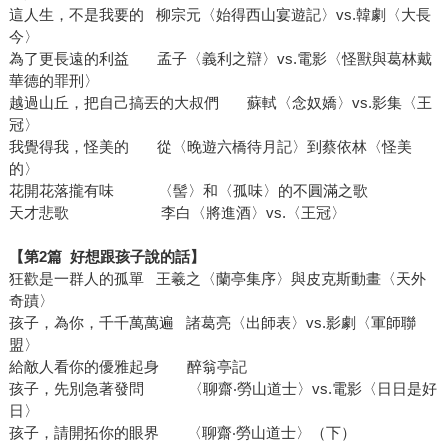
這人生，不是我要的 柳宗元〈始得西山宴遊記〉vs.韓劇〈大長
今〉
為了更長遠的利益 孟子〈義利之辯〉vs.電影〈怪獸與葛林戴
華德的罪刑〉
越過山丘，把自己搞丟的大叔們 蘇軾〈念奴嬌〉vs.影集〈王
冠〉
我覺得我，怪美的 從〈晚遊六橋待月記〉到蔡依林〈怪美
的〉
花開花落攏有味 〈髻〉和〈孤味〉的不圓滿之歌
天才悲歌 李白〈將進酒〉vs.〈王冠〉
【第2篇 好想跟孩子說的話】
狂歡是一群人的孤單 王羲之〈蘭亭集序〉與皮克斯動畫〈天外
奇蹟〉
孩子，為你，千千萬萬遍 諸葛亮〈出師表〉vs.影劇〈軍師聯
盟〉
給敵人看你的優雅起身 醉翁亭記
孩子，先別急著發問 〈聊齋‧勞山道士〉vs.電影〈日日是好
日〉
孩子，請開拓你的眼界 〈聊齋‧勞山道士〉（下）