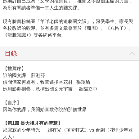
她期許自己成為「文學的推銷員」，推銷文學療癒生命的力量，
為所有閱讀者準備一堂人生的國文課。
現有臉書粉絲團「羊咩老師的追劇國文課」，深受學生、家長與
各校教師的歡迎。並有多篇文章發表於《商周》、《方格子》、
《龍騰知識+》等各網路平台。
目錄
【推薦序】
誰的國文課 莊溎芬
借問酒家何處有，牧童遙指杏花村 張玲瑜
她用影劇摺疊，竟摺出國文元宇宙 歐陽立中
【自序】
因為你的課，我開始喜歡你說的那個世界
【第1篇 長大後才有的智慧】
那寂寂的少年時光 歸有光〈項脊軒志〉vs.台劇〈花甲少年登
大人〉