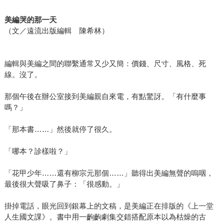
美編哭的那一天
（文／遠流出版編輯 陳希林）
編輯與美編之間的聯繫通常又少又簡：價錢、尺寸、風格、死
線。沒了。
那個午後在辦公室接到美編親自來電，有點驚訝。「有什麼事
嗎？」
「那本書……」然後就停了很久。
「哪本？診樣啦？」
「花甲少年……還有柳宗元那個……」聽得出美編無聲的嗚咽，
最後很大聲吸了鼻子：「很感動。」
掛掉電話，眼光回到銀幕上的文稿，是美編正在排版的《上一堂
人生國文課》。書中用一齣齣劇集交錯搭配原本以為枯燥的古