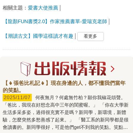
相關主題：
愛書大使推薦
【龍顏FUN書獎2.0】作家推薦書單-愛瑞克老師
【潮讀古文】國學這樣讀才有趣
看更多
【👧張爸比札記👧】現在身邊的人，都不懂我們當年
的笑點。
2025/11/07
何夜無月？何處無竹柏？願你我椒花頌聲。
「爸比，我現在好想念高中三年的閨蜜喔。」 「你在大學新
生活多采多姿，過得很充實不是嗎？新同學，新環境，新體
驗，怎麼突然多愁善感了起來。」 「醫工系的新同學都是很
會讀書的。新同學很好，可是他們get不到我的笑點。笑點變