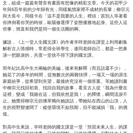
文，組成一篇篇有聲音有畫面有想像的精彩文章。今天的花甲少
年與6百年前的少年歸有光，同樣氣憤家裡不成材的長輩；柳宗元
與大長今，同樣卡在「這不是我要的人生」裡頭；當別人等著看
你摔倒看你哭的時候，歐陽修選擇了姿態優雅地起身。這些人這
些事，簡直和我們是同一個生活圈的啊。
據說，《上一堂人生國文課》的作者羊咩老師在課堂上利用劇集
解析古人情感時，常惹得全班學生，連同老師自己，都是一把鼻
涕一把眼淚的，共度一堂捨不得下課的國文課。
而年紀比高中生大兩輪的美編，後來有解釋（而且話還不少），
她花了20多年的時間，從無數次的兩難抉擇，一場又一場的原生
家庭紛爭，從希望到失望，最後終究沒有一個答案。等她讀到書
中柳宗元找回初衷、找回自我的故事，看見古人從「我為什麼在
這裡」變成「我雖在這，但我依然是我！」的釋懷，瞬間流淚不
止。她覺得柳宗元彷彿單獨向她說話，帶她站在西山的山頂，人
生的視野變遼闊了：縱使環境不如預期，但不能減損「我」的價
值。
對高中生來說，羊咩老師的國文課是一堂「預習未來人生」的課