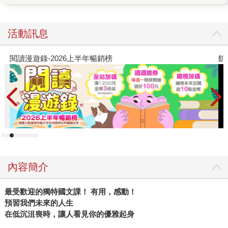
句點。」 「這樣啊～」 「我跟你說，我們三個好朋友各自
大學開學前那最後一次聚餐。我在公車上後來哭了。就覺得
好捨不得喔。」 「這樣啊～你就是大一剛開始不夠忙碌，才
活動訊息
有時間想那些有的沒的。」 「爸比，現在我在心情難過，你
跟我說這個，不理你了喔。」 「額，爸爸我告訴你之前在短
閱讀漫遊錄-2026上半年暢銷榜
飢
影音刷到一對閨蜜的故事：千年萬歲，椒花頌聲。 唐代武則
天後期~唐明皇初期。歷史上原本以為是政敵的太平公主與上
官婉兒，考古後居然是惺惺相惜的閨中密友。 兩人在政治上
互為盟友，在上官婉兒因政權鬥爭亡故後，太平公主大働後
親撰墓誌銘留下的。 願千百年以後，仍有人記得故友你的才
華以及美好。」 「爸比，我好像懂了什麼。」 「文學的意
境就是這麼奇妙，即使過了一千年再看，還是能體會當時作
者的心境反映出現實。 妳不是說想寫點什麼，做個作家然後
內容簡介
經營小小的自媒體，那現在的心情就是素材。 再說台灣這麼
小，隨時可以再見面。而且通訊這麼發達，手機傳訊息隨時
最受歡迎的獨特國文課！ 有用，感動！
都可以。」 「因為現在就是聯絡少了，然後好像新同學都還
預習我們未來的人生
很陌生，所以就感到好懷念。」 「等放連假，你們不是想見
在低沉沮喪時，讓人看見你的優雅起身
就能見。 何夜無月？何處無竹柏？在不同的階段會有不同的