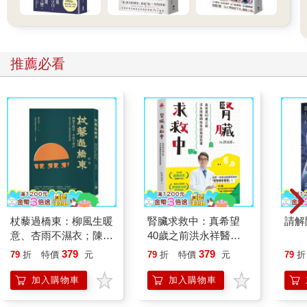
「秀芬」，在父親死後被逐出家門，漂泊多年後相遇，「秀芬」
對自己的半生淒涼，只淡淡說句：「我的墓早就築好了。」
在現實生活中，秀芬事實上是大伯的第四房姨太，小說所寫雖有
改編，但大部分投射於琦君父母的真有其事。
推薦必看
小說裡，琦君極力描寫伯母對秀芬的善待呵護，就那個時代言
而，能遇到這麼溫暖仁厚的大婦，對妾室來說已是幸事。我們無
法挑出伯母的錯處，她真的善待了秀芬，卻也造就了秀芬一生無
怨可訴的悲劇。
還是要怪大伯嗎？怪他的心之所系？還是怪他在那個時代下「傳
宗接代」、「三妻四妾」的固有思維？
白先勇在〈棄婦吟：琦君的《橘子紅了》〉評論中說：琦君的作
品這些「好人」卻往往做了最殘酷最自私的事情來──這才是琦君
作品中最驚人的地方。
杖藜過橋東：柳風生暖
腎臟求救中：真希望
請解
#你的仇人，可能是陪伴你最久的人
意、杏雨不濕衣；陳亮
40歲之前洪永祥醫師
恭談以心轉境的適齡漫
就告訴我這些事
諷刺的是，在父親過世後，母親和姨娘反倒成了患難相依的伴
379
379
79
折
特價
元
79
折
特價
元
79
折
想
侶。甚至在父母先後過世，戰亂飄零，來到台灣後，姨娘也成了
加入購物車
加入購物車
琦君唯一的親人。
那個曾為了琦君喝了父親鮮奶而嚴厲訓斥，讓小琦君害怕不已的