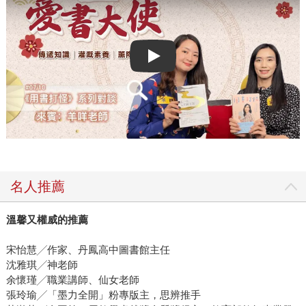
Play video
名人推薦
溫馨又權威的推薦
宋怡慧╱作家、丹鳳高中圖書館主任
沈雅琪╱神老師
余懷瑾╱職業講師、仙女老師
張玲瑜╱「墨力全開」粉專版主，思辨推手