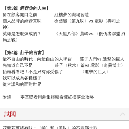
【第3篇 經營你的人生】
搶在顧客開口之前 紅樓夢的職場智慧
個人品牌的經營真味 徐國能〈第九味〉vs.電影〈壽司之
神〉
英雄是怎麼煉成的？ 《天龍八部》蕭峰vs.〈復仇者聯盟‧終
局之戰〉
【第4篇 莊子箴言書】
最不自由的時代，向最自由的人學習 莊子入門vs.進擊的巨人
先知道自己不足 莊子〈秋水〉篇vs.電影〈奇異博士〉
抬頭看看吧！不是只有你受傷了 〈進擊的巨人〉
我可以成為各種樣子
從容謙和的面對世界
附錄 零基礎者用劇集輕鬆看懂紅樓夢全攻略
試閱
花開花落總有味：〈髻〉和〈孤味〉的不圓滿之歌