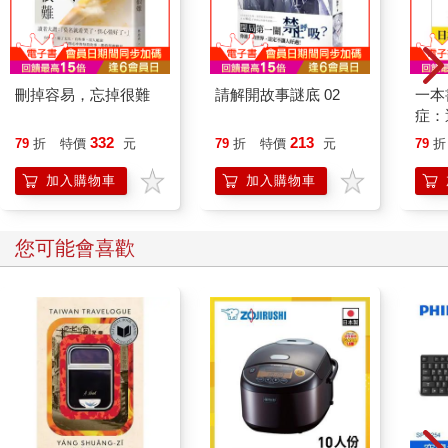
刪掉容易，忘掉很難
請解開故事謎底 02
一本
症：
開大
332
213
79
折
特價
元
79
折
特價
元
79
折
人也
的3
加入購物車
加入購物車
您可能會喜歡