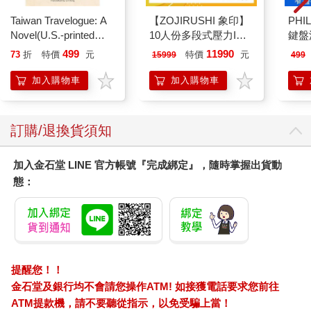
Taiwan Travelogue: A
【ZOJIRUSHI 象印】
PHI
Novel(U.S.-printed
10人份多段式壓力IH
鍵盤滑
edition)
微電腦電子鍋(NP-
499
11990
73
折
特價
元
特價
元
15999
499
ZAF18)
加入購物車
加入購物車
訂購/退換貨須知
加入金石堂 LINE 官方帳號『完成綁定』，隨時掌握出貨動
態：
提醒您！！
金石堂及銀行均不會請您操作ATM! 如接獲電話要求您前往
ATM提款機，請不要聽從指示，以免受騙上當！