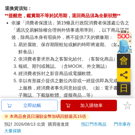
退換貨須知：
**提醒您，鑑賞期不等於試用期，退回商品須為全新狀態**
依據「消費者保護法」第19條及行政院消費者保護處公告之
「通訊交易解除權合理例外情事適用準則」，以下商品購買
後，除商品本身有瑕疵外，將不提供7天的猶豫期：
易於腐敗、保存期限較短或解約時即將逾期。（如：生
鮮食品）
會
依消費者要求所為之客製化給付。（客製化商品）
報紙、期刊或雜誌。（含MOOK、外文雜誌）
員
經消費者拆封之影音商品或電腦軟體。
非以有形媒介提供之數位內容或一經提供即為完成之線
日
上服務，經消費者事先同意始提供。（如：電子書、電
子雜誌、下載版軟體、虛擬商品…等）
已拆封之個人衛生用品。（如：內衣褲、刮鬍刀、除毛
立即結帳
加入購物車
刀…等）
※ 本商品會員日滿額金幣加碼回饋最高15倍
若非上列種類商品，均享有到貨7天的猶豫期（含例假
日）。
預計 2026/08/13 出貨
購買後進貨
預訂門市商品
門市庫存
大量採購
辦理退換貨時，商品（組合商品恕無法接受單獨退貨）必須