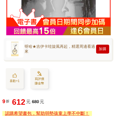
呀哈★吉伊卡哇旋風再起，精選周邊看過
加購
來
寫評價
喜歡+1
賺金幣
612
9
折
元
680
元
認購希望書包，幫助弱勢孩童上學不中斷！