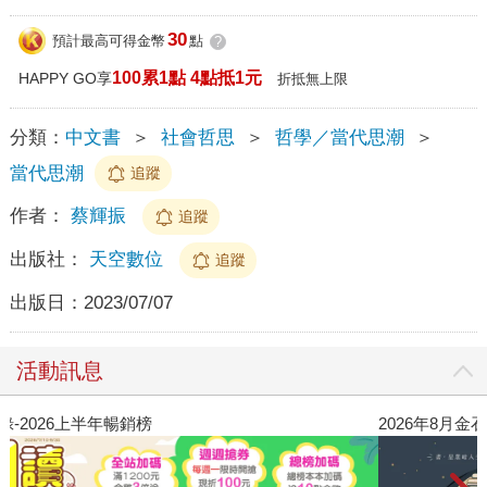
30
預計最高可得金幣
點
?
100累1點 4點抵1元
HAPPY GO享
折抵無上限
分類：
中文書
＞
社會哲思
＞
哲學／當代思潮
＞
當代思潮
追蹤
作者：
蔡輝振
追蹤
出版社：
天空數位
追蹤
出版日：
2023/07/07
活動訊息
閱讀漫遊錄-2026上半年暢銷榜
20