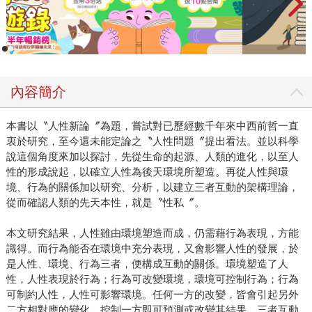
內容簡介
本書以〝人性新論〞為題，嘗試對已歷經數千年來中西前哲一直
衷於研究，至今還未能定論之〝人性問題〞提出看法。並以科學
說這個角度來加以探討，先從生命的起源、人類的進化，以至人
性的形成說起，以確立人性為後天環境所塑造。再從人性與環
境、行為的關係加以研究、分析，以建立三者互動的架構理論，
從而確認人類的先天本性，就是〝性私〞。
本文研究結果，人性雖由環境塑造而成，仍需藉行為表現，方能
識得。而行為能否在環境中充分表現，又會影響人性的發展，於
是人性、環境、行為三者，便構成互動的關係。環境塑造了人
性，人性表現於行為；行為可改變環境，環境可控制行為；行為
可制約人性，人性可影響環境。任何一方的改變，皆會引起另外
二方相對應的變化，控制一方即可預測或改變其結果，三者互動