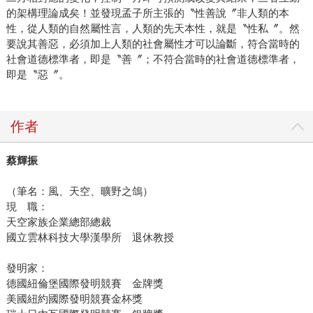
的架構理論成矣！並發現孟子所主張的〝性善說〞非人類的本
性，從人類的自然屬性言，人類的先天本性，就是〝性私〞。然
要說其善惡，必須加上人類的社會屬性才可以論斷，符合當時的
社會道德標準者，即是〝善〞；不符合當時的社會道德標準者，
即是〝惡〞。
作者
蔡輝振
（筆名：風、天空、曠野之鴿）
現 職：
天空家族企業總部總裁
國立雲林科技大學漢學所 退休教授
發明家：
德國紐倫堡國際發明競賽 金牌獎
美國紐約國際發明競賽金杯獎