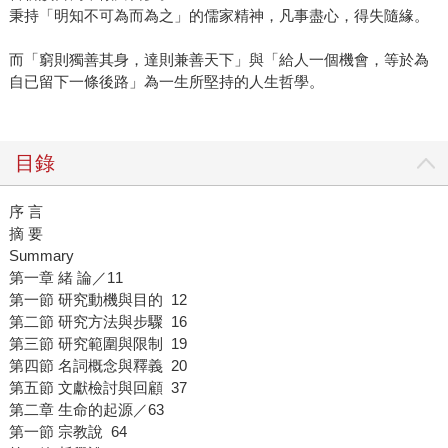
秉持「明知不可為而為之」的儒家精神，凡事盡心，得失隨緣。
而「窮則獨善其身，達則兼善天下」與「給人一個機會，等於為
自已留下一條後路」為一生所堅持的人生哲學。
目錄
序 言
摘 要
Summary
第一章 緒 論／11
第一節 研究動機與目的 12
第二節 研究方法與步驟 16
第三節 研究範圍與限制 19
第四節 名詞概念與釋義 20
第五節 文獻檢討與回顧 37
第二章 生命的起源／63
第一節 宗教說 64