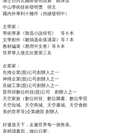
瑞士日內瓦國際發明競賽 銀牌獎
中山學術技術發明獎 得主
國內外專利十幾件（持續發明中）
文學家：
學術專著《魯迅小說研究》 等６本
文學創作《雛鴿逃命落溝渠》等７本
教材編著《應用中文卷》等８本
世界華人徵文比賽第三名
企業家：
先烽企業(股)公司創辦人之一
神烽企業(股)公司創辦人之一
良鍵工業(股)公司創辦人之一
普而得數位科技(股)公司 創辦人之一
天空家族（數位科技、數位圖書、數位學習
天空知城、天空商城、天空書城、天空會館
美的世界等)企業總部 創辦人
好遨遊天下，走遍世界每一個角落。
喜耕讀書寫，做白日夢。