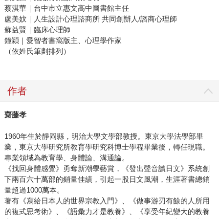
蔡淇華｜台中市立惠文高中圖書館主任
盧美妏｜人生設計心理諮商所 共同創辦人/諮商心理師
蘇益賢｜臨床心理師
鐘穎｜愛智者書窩版主、心理學作家
（依姓氏筆劃排列）
作者
齋藤孝
1960年生於靜岡縣，明治大學文學部教授。東京大學法學部畢
業，東京大學研究所教育學研究科博士學程畢業後，轉任現職。
專業領域為教育學、身體論、溝通論。
《找回身體感覺》勇奪新潮學藝賞，《發出聲音讀日文》系統創
下兩百六十萬部的銷量佳績，引起一股日文風潮，生涯著書總銷
量超過1000萬本。
著有《寫給日本人的世界宗教入門》、《做事游刃有餘的人所用
的複式思考術》、《語彙力才是教養》、《享受年紀變大的教養