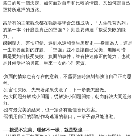
路口的每一個決定、如何面對自卑和比較的情節、又如何讓自己
堅持所選擇的道路。
當所有的主流觀念都在強調要學會怎樣成功，「人生教育系列」
的第一本《什麼是真正的堅強？》則是要傳達「接受失敗的能
力」。
感到壓力、害怕犯錯、遇到水逆和發生黑歷史──身而為人，這是
一生都要面對的課題。「堅強」並不是讓自己完美、無懈可惜，
而是要如何接受失敗、負面的事件，並有快速修正的能力，也就
是具備受挫的勇氣、重來一次的心理素質。
‧負面的情緒也有存在的意義，不需要無時無刻都強迫自己正向思
考。
‧別害怕失敗，先想著如果失敗了，下一步要怎麼做。
‧把大問題分解成小問題，從解決小問題開始，朝向解決大問題努
力。
‧沒有最完美的結果，也一定會有最佳替代方案。
‧習慣用自己的弱點作為逃避的藉口，一輩子都只能逃避。
──接受不完美、理解不一樣，就是堅強──