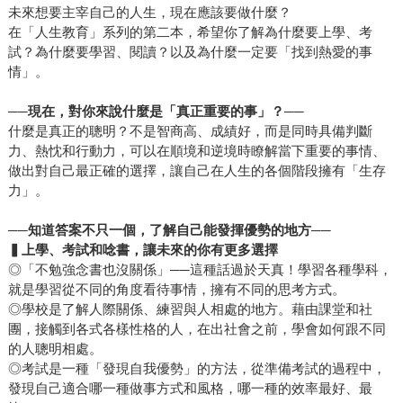
未來想要主宰自己的人生，現在應該要做什麼？
在「人生教育」系列的第二本，希望你了解為什麼要上學、考
試？為什麼要學習、閱讀？以及為什麼一定要「找到熱愛的事
情」。
──現在，對你來說什麼是「真正重要的事」？──
什麼是真正的聰明？不是智商高、成績好，而是同時具備判斷
力、熱忱和行動力，可以在順境和逆境時瞭解當下重要的事情、
做出對自己最正確的選擇，讓自己在人生的各個階段擁有「生存
力」。
──知道答案不只一個，了解自己能發揮優勢的地方──
▍上學、考試和唸書，讓未來的你有更多選擇
◎「不勉強念書也沒關係」──這種話過於天真！學習各種學科，
就是學習從不同的角度看待事情，擁有不同的思考方式。
◎學校是了解人際關係、練習與人相處的地方。藉由課堂和社
團，接觸到各式各樣性格的人，在出社會之前，學會如何跟不同
的人聰明相處。
◎考試是一種「發現自我優勢」的方法，從準備考試的過程中，
發現自己適合哪一種做事方式和風格，哪一種的效率最好、最