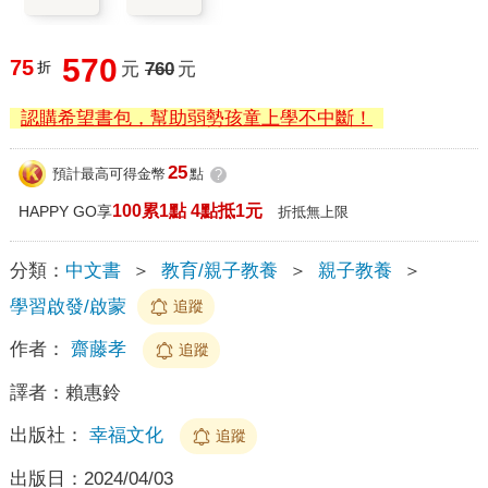
570
75
折
元
760
元
認購希望書包，幫助弱勢孩童上學不中斷！
25
預計最高可得金幣
點
?
100累1點 4點抵1元
HAPPY GO享
折抵無上限
分類：
中文書
＞
教育/親子教養
＞
親子教養
＞
學習啟發/啟蒙
追蹤
作者：
齋藤孝
追蹤
譯者：
賴惠鈴
出版社：
幸福文化
追蹤
出版日：
2024/04/03