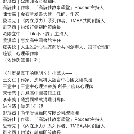
郝旭烈｜企業知名財務顧問
高詩佳｜作家、「高詩佳故事學堂」Podcast主持人
陳怡嘉｜金石堂愛書大使、教師、作家
愛瑞克｜《內在原力》系列作者、TMBA共同創辦人
劉奕酉｜鉑澈行銷顧問策略長
歐陽立中｜「Life不下課」主持人
蔡淇華｜惠文高中圖書館主任
盧美妏｜人生設計心理諮商所共同創辦人、諮商心理師
鐘穎｜心理學作家
（依姓氏筆畫排列）
《什麼是真正的聰明？》推薦人──
王文仁｜作家、虎尾科大語言中心國文組教授
王意中｜王意中心理治療所 所長／臨床心理師
宋怡慧｜丹鳳高中圖書館主任
李崇義｜薩提爾模式溝通引導師
洪仲清｜臨床心理師
郝旭烈｜尚學管理顧問有限公司總經理
高詩佳｜作家、「高詩佳故事學堂」Podcast主持人
愛瑞克｜《內在原力》系列作者、TMBA共同創辦人
劉奕酉｜鉑澈行銷顧問策略長