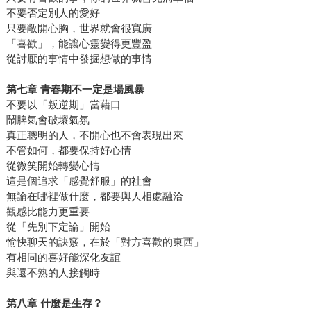
不要否定別人的愛好
只要敞開心胸，世界就會很寬廣
「喜歡」，能讓心靈變得更豐盈
從討厭的事情中發掘想做的事情
第七章
青春期不一定是場風暴
不要以「叛逆期」當藉口
鬧脾氣會破壞氣氛
真正聰明的人，不開心也不會表現出來
不管如何，都要保持好心情
從微笑開始轉變心情
這是個追求「感覺舒服」的社會
無論在哪裡做什麼，都要與人相處融洽
觀感比能力更重要
從「先別下定論」開始
愉快聊天的訣竅，在於「對方喜歡的東西」
有相同的喜好能深化友誼
與還不熟的人接觸時
第八章
什麼是生存？