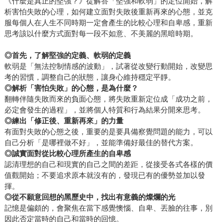
《什麼是真正的堅強？》從解答「堅強和軟弱」的定位開始，解
析害怕失敗的心理，如何建立面對失敗後重新再來的心態，並克
服每個人在人生不同時期一定會產生的比較心理和自卑感，重新
思考該以什麼方式面對每一段不如意、不美麗的黑暗時期。
◎
首先，了解堅強的定義、軟弱的定義
軟弱是「無法控制情感的波動」，試著從改變行動開始，改變思
考的習慣，調整自己的狀態，讓身心維持穩定平靜。
◎
解析「害怕失敗」的心態，是為什麼？
翻轉伴隨失敗而來的負面心態，將失敗重新定位成「成功之前，
必定會發生的過程」，並將個人特質和行為結果分開來思考。
◎
練出「修正後、重新再來」的力量
有面對失敗的心態之後，重要的是要具備察覺問題的能力，可以
自己分析「是哪裡做不好」，並能準備好最佳的替代方案。
◎
誠實面對從比較心理所產生的自卑感
認清理想的自己和現實的自己之間的差距，從接受各式各樣的價
值觀開始；不要追求原本就沒有的，發現已有的優勢並加以發
揮。
◎
從不願意回想的黑歷史中，找出有意義的燦爛的光
記憶是偏頗的，會聚焦在當下感覺懊惱、自卑、丟臉的往事，別
因此否定當時的自己和當時的回憶。