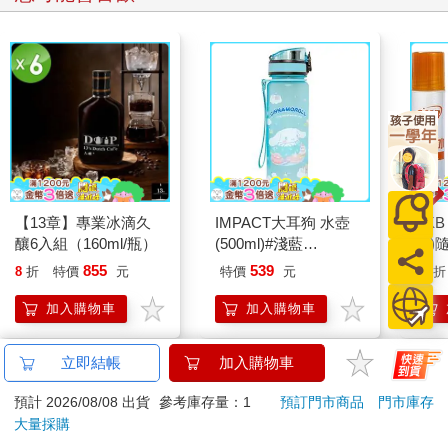
【13章】專業冰滴久
IMPACT大耳狗 水壺
SKB
釀6入組（160ml/瓶）
(500ml)#淺藍
版)
IMCMB01LB
855
539
8
折
特價
元
特價
元
92
折
加入購物車
加入購物車
立即結帳
加入購物車
訂購/退換貨須知
預計 2026/08/08 出貨
參考庫存量：1
預訂門市商品
門市庫存
大量採購
加入金石堂 LINE 官方帳號『完成綁定』，隨時掌握出貨動