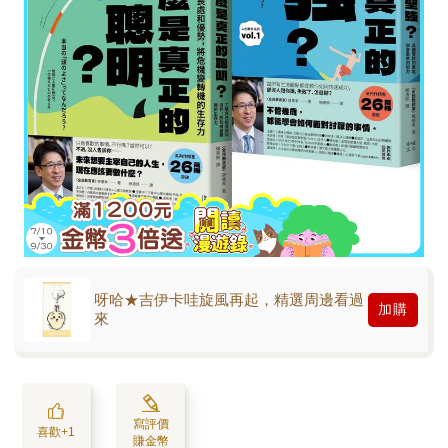
呀哈★吉伊卡哇旋風再起，精選周邊看過
加購
來
寫評價
喜歡+1
賺金幣