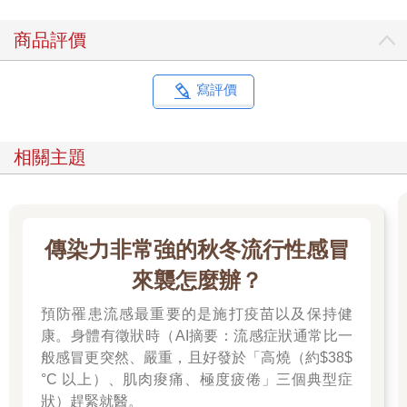
商品評價
寫評價
相關主題
傳染力非常強的秋冬流行性感冒
來襲怎麼辦？
預防罹患流感最重要的是施打疫苗以及保持健
康。身體有徵狀時（AI摘要：流感症狀通常比一
般感冒更突然、嚴重，且好發於「高燒（約$38$
°C 以上）、肌肉痠痛、極度疲倦」三個典型症
狀）趕緊就醫。