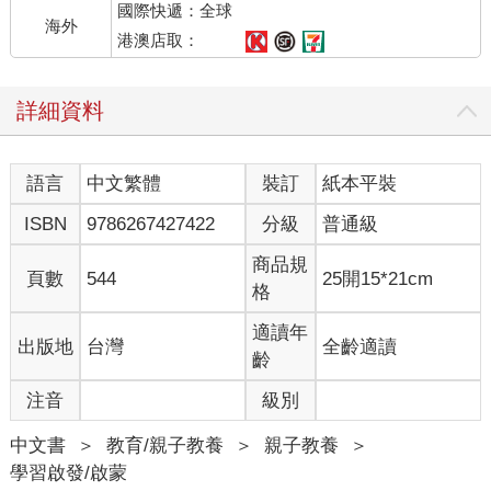
國際快遞：全球
海外
港澳店取：
詳細資料
語言
中文繁體
裝訂
紙本平裝
ISBN
9786267427422
分級
普通級
商品規
頁數
544
25開15*21cm
格
適讀年
出版地
台灣
全齡適讀
齡
注音
級別
中文書
＞
教育/親子教養
＞
親子教養
＞
學習啟發/啟蒙