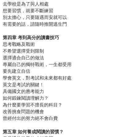
去學校是為了與人相處
想要習慣，就要不斷練習
別太擔心，只要隨遇而安就可以
有需要的話，請隨時推開逃生門
第四章
考到高分的讀書技巧
思考戰略及戰術
不希望選擇受到限制
選擇適合自己的做法
專屬自己的獨特戰術，一生都受用
要先建立自信
學會英文，對考試和未來都有好處
英文是考試的關鍵！
具備國文的應考能力
如何鍛鍊閱讀理解力？
為什麼要學習不擅長的科目？
改善挑食問題的機會
曾經付出的努力絕不會白費
第五章
如何養成閱讀的習慣？