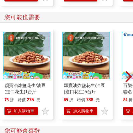
您可能也需要
穎寶油炸鹽花生/油豆
穎寶油炸鹽花生/油豆
百樂果
(進口花生)1台斤
(進口花生)5台斤
聯名
275
738
75
折
特價
元
89
折
特價
元
84
折
加入購物車
加入購物車
您可能會喜歡