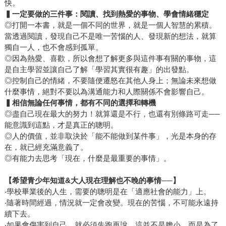
快。
▍一定要做的三件事：閱讀、找到熱愛的事物、學會情緒穩定
◎打開一本書，就是一個不同的世界，就是一個人智慧的累積。
當透過閱讀，發現自己不是唯一苦惱的人、發現新的想法，就算
獨自一人，也不會感到孤單。
◎因為熱愛、喜歡，所以會想了解更多與這件事有關的事物，這
是自主學習並讓自己了解「學習其實很有趣」的出發點。
◎控制自己的情緒，不要隨便遷怒在其他人身上；無論未來想做
什麼事情，絕對不要以為溝通能力和人際關係不會影響自己。
▍相信無論任何事情，都有不同的選擇和轉機
◎盡自己現在最大的努力！就算還是不行，也還有別條路可走──
能意識到這點，才是真正的聰明。
◎人的價值，並非取決於「能不能做到某件事」，光是本身的存
在，就已經充滿意義了。
◎有能力去思考「現在，什麼是最重要的事情」。
【希望青少年知道&大人現在理解也不晚的事情──】
‧學校畢業後的人生，需要的聰明是在「適應社會的能力」上。
‧隨著時間經過，情況就一定會改變。現在的苦惱，不可能永遠持
續下去。
‧如果會傷害到自己，就必須先跑再說。這並不是膽小，而是為了