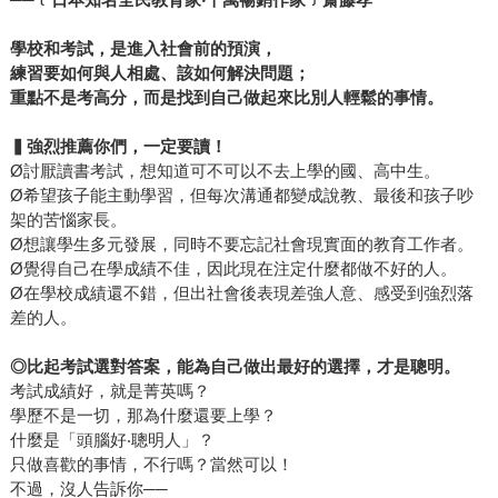
學校和考試，是進入社會前的預演，
練習要如何與人相處、該如何解決問題；
重點不是考高分，而是找到自己做起來比別人輕鬆的事情。
▍強烈推薦你們，一定要讀！
Ø討厭讀書考試，想知道可不可以不去上學的國、高中生。
Ø希望孩子能主動學習，但每次溝通都變成說教、最後和孩子吵
架的苦惱家長。
Ø想讓學生多元發展，同時不要忘記社會現實面的教育工作者。
Ø覺得自己在學成績不佳，因此現在注定什麼都做不好的人。
Ø在學校成績還不錯，但出社會後表現差強人意、感受到強烈落
差的人。
◎
比起考試選對答案，能為自己做出最好的選擇，才是聰明。
考試成績好，就是菁英嗎？
學歷不是一切，那為什麼還要上學？
什麼是「頭腦好‧聰明人」？
只做喜歡的事情，不行嗎？當然可以！
不過，沒人告訴你──