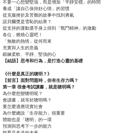
不要一心想變堅強，而是增加「平靜安穩」的時間
養成「讓自己保持好心情」的習慣
從克服挫折及苦難的故事中找到勇氣
諾貝爾獎是雪恥的結果？
從支持的運動選手身上得到「戰鬥精神」的激勵
各位，燃燒心靈吧！
「無敵的熱情」從何而來
充實與人生的意義
鍛鍊柔軟、平靜、堅強的心
【結語】思考和行為，是打造心靈的基礎
《什麼是真正的聰明？》
【前言】面對問題時，你有生存力嗎？
第一章
很會考試讀書，就是聰明嗎？
為什麼想變聰明呢？
會讀書，就等於聰明嗎？
要怎麼適應現實社會
為什麼總說「生存能力」很重要
體能也是「聰明」的一環
預測與思考下一步的能力
能看見多遠的未來