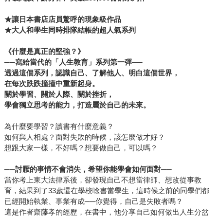
★
讓日本書店店員驚呼的現象級作品
★
大人和學生同時排隊結帳的超人氣系列
《什麼是真正的堅強？》
──寫給當代的「人生教育」系列第一彈──
透過這個系列，認識自己、了解他人、明白這個世界，
在每次跌跌撞撞中重新起身。
關於學習、關於人際、關於挫折，
學會獨立思考的能力，打造屬於自己的未來。
為什麼要學習？讀書有什麼意義？
如何與人相處？面對失敗的時候，該怎麼做才好？
想跟大家一樣，不好嗎？想要做自己，可以嗎？
──討厭的事情不會消失，希望你能學會如何面對──
當你考上東大法律系後，卻發現自己不想當律師、想改從事教
育，結果到了33歲還在學校唸書當學生，這時候之前的同學們都
已經開始執業、事業有成──你覺得，自己是失敗者嗎？
這是作者齋藤孝的經歷，在書中，他分享自己如何做出人生分岔