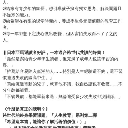
人。
Ø給家有青少年的家長，想引導孩子擁有獨立思考、解決問題且
不從眾的能力。
Ø給希望在有限的課堂時間內，養成學生多元價值觀的教育工作
者。
Ø每一年都想下定決心做出改變，但因害怕失敗而不了了之的
人。
▍日本亞馬遜讀者好評，一本適合跨世代共讀的好書！
「雖然是寫給青少年學生讀者，但充滿了成年人也該學習的內
容。」
「推薦給容易陷入低潮的人……特別是人生經驗還不夠，還不習
慣遭遇失敗的國高中生。」
「買給沉迷電動的兒子，就算他不讀、我自己讀也有收穫……不
分年齡都能看。」
「不管幾歲，都能重新來過，無論遭受多少次失敗都沒關係。」
《什麼是真正的聰明？》
跨
世代的終身學習課題、「人生教育」系列第二彈
「希望這本書，能讓你了解活著的價值：）」
──﹝日本知名全民教育家‧千萬暢銷作家﹞齋藤孝