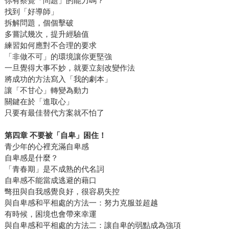
你有察覺「問題」的能力嗎？
找到「好導師」
拆解問題，個個擊破
多嘗試幾次，提升經驗值
練習如何應對不合理的要求
「非做不可」的環境讓你更堅強
一旦覺得大事不妙，就要立刻改變作法
將成功的方法寫入「我的劇本」
讓「不甘心」轉變為動力
關鍵在於「進取心」
只要有最佳替代方案就不怕了
第四章
不要被「自卑」困住！
青少年的心裡充滿自卑感
自卑感是什麼？
「青春期」是不成熟的代名詞
自卑感不能當成逃避的藉口
彆扭與自我感覺良好，很容易失控
與自卑感和平相處的方法一：努力克服並超越
有時候，困境也會帶來幸運
與自卑感和平相處的方法二：讓自卑的弱點成為強項