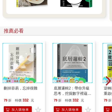
推薦必看
刪掉容易，忘掉很難
底層邏輯2：帶你升級
逆轉
思考，挖掘數字裡蘊含
重啟
的商業寶藏
糖、
332
332
79
折
特價
元
79
折
特價
元
79
折
炎，
復力
加入購物車
加入購物車