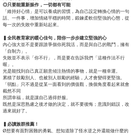
◎
只要能重新振作，一切都有可能
「維持好心情」是可以養成的習慣，為自己設定轉換心情的一句
話、一件事，增加情緒平穩的時間，鍛鍊柔軟但堅強的心態，從
每一次的失敗中重新站起來。
▍全民教育家的暖心佳句，陪你一步步建立堅強的心
內心強大並不是要跟誰爭個你死我活，而是與自己的戰鬥，擁有
「自制力」。
失敗並不表示「你不行」，而是要在告訴我們「這種作法不行
喔」。
光是能找到自己真正願意傾注熱情的事物，就是一種幸運。
累積了鼓勵別人、也被別人鼓勵的經驗，人才會變得更堅強。
「弱點」只不過是從某一面看到的價值觀，換個角度看起來就會
截然不同
所謂幸福，就是讓自己過得舒服。
既然是深思熟慮之後才做的決定，就不要後悔；意識到錯誤，改
過來就好了。
▍必讀族群推薦！
Ø想要有面對困難的勇氣、想知道除了怪水逆之外還能做什麼的