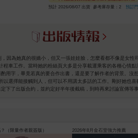
預計 2026/08/07 出貨
參考庫存量：2
預訂
計程車工作。當時她的粉絲頁大多是分享載運乘客的各種心情點
斟酌用字，畢竟若真的要合作出書，還是要了解作者的背景。沒
所以選擇能接觸到人，但可以不用講太多話的工作。剛好她也喜
樣定下了出版合約，並約定好半年後截稿，到時再來討論宣傳等
她的稿子時，我才有機會一窺其內心。原來她在成為小黃司機前，
我的重啟人生，我度過了黑暗看見光明，我相信你也一定可以」
幫助有需要的人。 不論你是對計程車行業有興趣，想了解女性
人王國春老師所說的：「並不是每個人都願意寫，也不是每個人
勇氣能鼓舞你，度過黑暗，看見光明。
高功能倖存者：如果不「有用」，