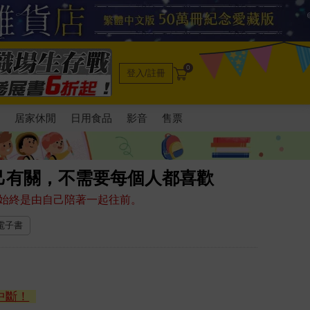
0
登入/註冊
電
居家休閒
日用食品
影音
售票
己有關，不需要每個人都喜歡
始終是由自己陪著一起往前。
 電子書
中斷！