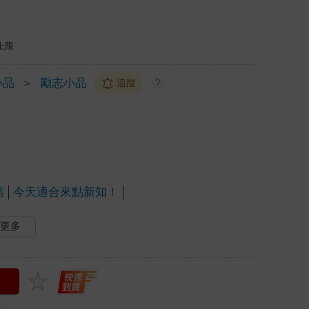
上限
小品
＞
勵志小品
追蹤
?
榜
今天適合來點新知！
更多