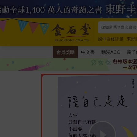
國中自修評量
東野
唯紅花綻放
奧德賽
會員獎勵
中文書
動漫ACG
親子