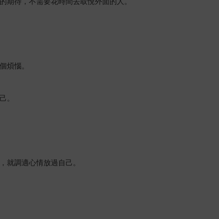
的期待，不需要花時間去取悅外面的人。
個煩惱。
己。
，就調適心情放過自己。