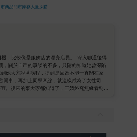
門市商品
門市庫存
大量採購
滴，關於自己的事談的不多，只隱約知道她曾深陷
想到她大方說著病程，提到是因為不能一直關在家
歡開車，再加上同學牽線，就這樣成為了女性司
事宜。後來的事大家都知道了，王婧終究無緣看到本
發生了這麼多事情，很難想像才28歲的她，已經
。雖然她無法親自訴說自己的故事，但她在書中展
司機的日常，或單純只是人生感到迷惘、不安，想尋
都有能力寫，這樣的自我揭露，是需要非常大的勇
我還值得被愛嗎？（限量作者親簽版）
2026年8月金