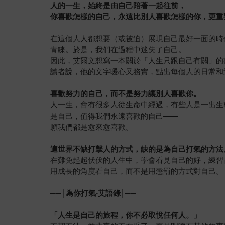
人的一生，始終是由自己陪著一起往前，
你喜歡怎樣的自己，永遠比別人喜歡怎樣的你，更重
在這個人人都想要（或被迫）展現自己最好一面的時
青睞。於是，我們在過程中迷失了自己。
因此，艾爾文想寫一本關於「人生只跟自己有關」的
讀者說，他的文字暖心又務實，點出每個人的日常和
喜歡努力的自己，而不是努力讓別人喜歡你。
人一生，會有很多人從生命中經過，有些人是一出生
是自己，值得我們永遠喜歡的自己——
願我們都是愈來愈喜歡。
這世界不缺打擊人的方式，缺的是為自己打氣的方法
在難免起起伏伏的人生中，學會看見自己的好，練習
用成長的角度看自己，而不是用懲罰的方式對自己。
──│
為你打氣‧艾語錄│──
「
人生是自己的旅程，你不必取悅任何人
。」