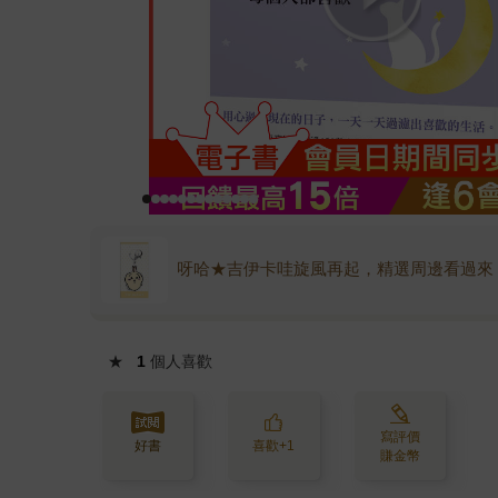
呀哈★吉伊卡哇旋風再起，精選周邊看過來
★
1
個人喜歡
寫評價
好書
喜歡+1
賺金幣