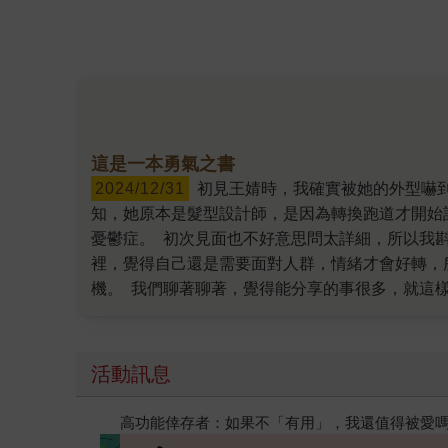
這是一本勇氣之書
2024/12/31
初見王婧時，我確實被她的外型嚇到，因為她真的很嬌小，但又一張娃娃臉，怎麼看都不像是女性司機，比較像是服飾店的漂亮店員。 深入聊過後得
知，她原本是髮型設計師，是因為轉換跑道才開始
憂鬱症。 初次見面也不好意思問太詳細，所以我
裡，覺得自己還是需要面對人群，情緒才會好轉，
機。 我們聊著聊著，覺得能分享的事很多，就這
書出版，也無法親自宣傳自己的書。 後來在整理
歷了旁人都難以想像的過去。她在書中寫下「這是
現強大正能量，就算只是透過文字，我相信還是能
活動訊息
找新方向，我都推薦你可以閱讀這本書。套句推薦
氣，所以，我稱這本書為勇氣之書。」 願王婧的
閱讀漫遊錄-2026上半年暢銷榜