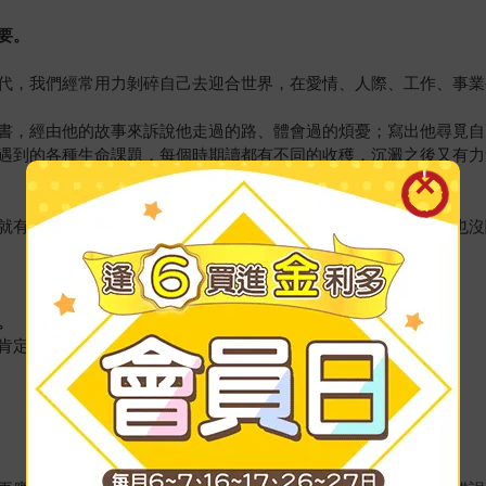
要。
代，我們經常用力剝碎自己去迎合世界，在愛情、人際、工作、事業
書，經由他的故事來訴說他走過的路、體會過的煩憂；寫出他尋覓自
遇到的各種生命課題，每個時期讀都有不同的收穫，沉澱之後又有力
就有關係，有些人在成長過程連結了關係，有些人則是沒了關係也沒
。
肯定自己的付出，