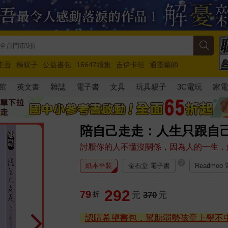
圭吾
楊双子
公益書包
16647續集
吉伊卡哇
通靈藥師
路邊攤新作
馬斯克
玩具總動員5
超慢跑
館
英文書
雜誌
電子書
文具
玩具親子
3C電玩
家
陪自己走走：人生只跟自
討厭你的人不懂沒關係，因為人的一生，
?
紙本平裝
金石堂 電子書
Readmoo
292
79
折
元
370
元
認購希望書包，幫助弱勢孩童上學不