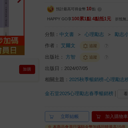
10
預計最高可得金幣
點
?
100累1點 4點抵1元
HAPPY GO享
折抵無
分類：
中文書
＞
心理勵志
＞
勵志
作者：
艾爾文
追蹤
?
出版社：
方智
追蹤
?
出版日：
2024/07/05
加購
相關主題：
2025秋季暢銷榜-心理勵志
金石堂2025心理勵志春季暢銷榜
看
立即結帳
加入購物車
※ 本商品會員日滿額金幣加碼回饋最高15倍