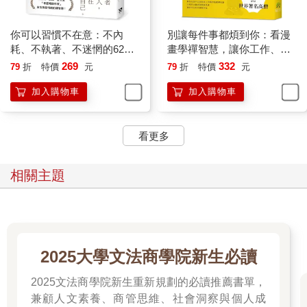
理，因此桌上散落著各式文件、書籍、筆記本和文具。這個狀態
好像是證明你很認真工作，問題是你沒有把桌面收拾乾淨就回
家。
你可以習慣不在意：不內
別讓每件事都煩到你：看漫
因為不整理就回家，隔天上班時就無法用嶄新的心情面對工作：
耗、不執著、不迷惘的62個
畫學禪智慧，讓你工作、生
「好，動工！」若是桌面一片雜亂，幹勁就會被削弱。開始工作
心態重整練習
活、人際無憂一身輕
269
332
79
折
特價
元
79
折
特價
元
後，還得先回想該從哪裡繼續做？
加入購物車
加入購物車
有些讀者或許覺得不要整理，更容易延續前一天的工作狀態，但
我反而認為會被未完的昨天所拖累，腦袋一片混亂。
結束一天的工作後，請大家把桌面收拾乾淨，畫下今日的完美句
看更多
點。為了心理健康著想，這是很重要的小習慣。
為了替明天做好準備、為了一早能舒爽地開始工作，我誠摯建議
把下班前的整理當成例行公事。
相關主題
80小心「情緒老化」——感受比肉體更早老化
◉不要當個無感的人
2025大學文法商學院新生必讀
生活只有工作的人，大多沒有興趣，只要一到假日就無事可做，
2025文法商學院新生重新規劃的必讀推薦書單，
不知所措。
兼顧人文素養、商管思維、社會洞察與個人成
這樣的人好像把興趣想得太嚴肅了，他們認為興趣就是需要培養