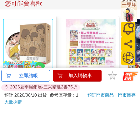
您可能會喜歡
驀然回首(藍光典藏版)
劇場版 Love Live！蓮
《星
立即結帳
加入購物車
之空女學院學園偶像俱
嘉賓
※ 2026夏季暢銷展-三采精選2書75折
樂部 Bloom Garden
1550
350
特價
元
特價
元
特價
Party單人套票
預計 2026/08/10 出貨
參考庫存量：1
預訂門市商品
門市庫存
大量採購
預購限定
加入購物車
訂購/退換貨須知