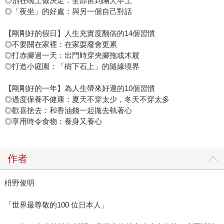
◎別在晚上做決定：全部留到隔天早上
◎「夜坐」的好處：與另一個自己對話
【剛剛好的假日】人生充實度翻倍的14個習慣
◎不要關在家裡：在家耍廢會更累
◎打赤腳過一天：出門時穿夾腳拖或木屐
◎打造小庭園：「樹下石上」的隨緣境界
【剛剛好的一年】為人生帶來好運的10個習慣
◎過度保養不健康：夏天不穿太少，冬天不穿太多
◎歡喜捨去：和香油錢一起拋去執著心
◎享用時令食物：養身又養心
作者
枡野俊明
「世界最尊敬的100 位日本人」