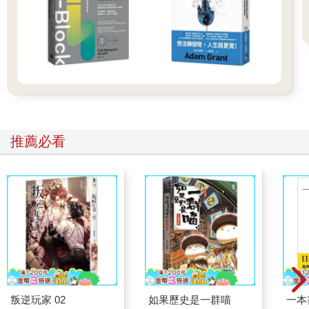
特性。聽說研究團隊正在開發以這種細菌製作的壓力疫苗。
我不是醫學方面的專家，但是玩泥巴確實具有強大的健康效果，
非常值得加入假日休閒的選項中。
93為日常增添季節色彩——夏季的涼意，冬季的暖意
◉全年一成不變真是太乏味了
推薦必看
有些家庭會把餐具分為平日使用和招待客人使用，我建議大家可
以依季節來使用不同的餐具。除了當季食材之外，還能用餐具為
餐桌點綴季節色彩，這些都是心靈豐足的養分。比方說，夏季使
用薄瓷器或玻璃餐具增添涼意，冬季
則以質樸厚實的陶器營造溫暖。形狀也是，夏季使用容易散熱的
淺碟子，冬季則使用保溫效果佳的深碗。
日本很早以前就有配合季節使用不同餐具的習慣，把屋子的造型
精簡到極限，但利用裝飾品和餐具來變換季節氣氛；藉由這麼
做，能把戶外的季節變化自然帶入屋內。
一整年都使用相同的餐具，實在有些乏味呢。即使不是昂貴的餐
具，換個筷架或小碟子就行了。配合季節，在平日使用特別的餐
叛逆玩家 02
如果歷史是一群喵
一本