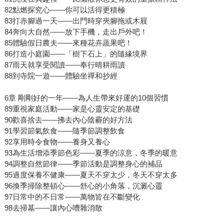
82點燃探究心——你可以活得更積極
83打赤腳過一天——出門時穿夾腳拖或木屐
84奔向大自然——放下手機，走出戶外吧！
85體驗假日農夫——來種花卉蔬果吧！
86打造小庭園——「樹下石上」的隨緣境界
87雨天就享受閱讀——奉行晴耕雨讀
88到寺院一遊——體驗坐禪和抄經
6章 剛剛好的一年——為人生帶來好運的10個習慣
89重視家庭活動——家是心靈安定的基礎
90歡喜捨去——拂去內心陰霾的好方法
91學習節氣飲食——隨季節調整飲食
92享用時令食物——養身又養心
93為生活增添季節色彩——夏季的涼意，冬季的暖意
94調整自然節律——季節活動是調整身心的補品
95過度保養不健康——夏天不穿太少，冬天不穿太多
96換季掃除整頓心——舒心的小角落，沉澱心靈
97日常中的不日常——萬物皆在不斷變化
98去掃墓——讓內心嘈雜消散