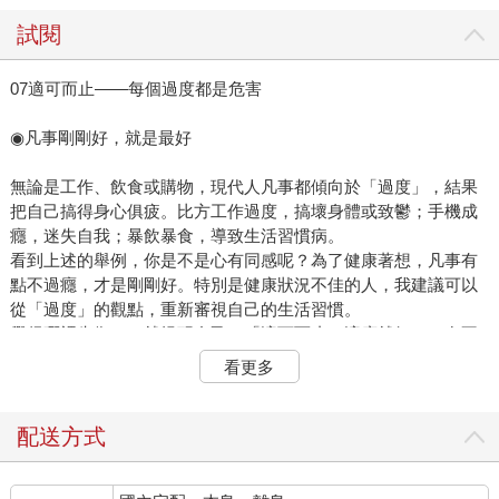
試閱
07適可而止——每個過度都是危害
◉凡事剛剛好，就是最好
無論是工作、飲食或購物，現代人凡事都傾向於「過度」，結果
把自己搞得身心俱疲。比方工作過度，搞壞身體或致鬱；手機成
癮，迷失自我；暴飲暴食，導致生活習慣病。
看到上述的舉例，你是不是心有同感呢？為了健康著想，凡事有
點不過癮，才是剛剛好。特別是健康狀況不佳的人，我建議可以
從「過度」的觀點，重新審視自己的生活習慣。
覺得哪裡失衡了，就提醒自己：「適可而止，適度就好。」在不
斷自我檢視和修正的過程中，逐漸能壓抑過度的衝動，學會掌握
看更多
適度的感覺，就能改善身心狀況，恢復身心健康。
配送方式
09說聲早安，一天都有好心情——打招呼，改變人生