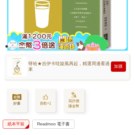
呀哈★吉伊卡哇旋風再起，精選周邊看過
加購
來
寫評價
好書
喜歡+1
賺金幣
紙本平裝
Readmoo 電子書