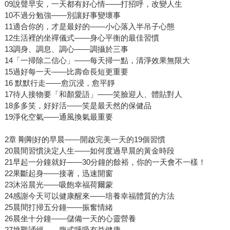
09說聲早安，一天都有好心情——打招呼，改變人生
10不過分勉強——別讓好事變壞事
11適合你的，才是最好的——小心落入半吊子心態
12生活裡的坐禪儀式——身心平衡的最佳習慣
13調身、調息、調心——調攝於三事
14「一掃除二信心」——每天掃一點，清淨效果無限大
15過好每一天——比壽命長短更重要
16 默默行走——愈沉浸，愈平靜
17待人接物要「和顏愛語」——笑臉迎人、體貼對人
18多多笑，好好活——笑是最天然的保健品
19淨化空氣——通風換氣最重要
2章 剛剛好的早晨——開啟完美一天的19個習慣
20晨間習慣決定人生——如何度過早晨的黃金時段
21早起一分鐘就好——30分鐘的餘裕，你的一天會不一樣！
22果斷起身——接著，迅速開窗
23沐浴晨光——吸飽幸福荷爾蒙
24感謝今天可以健康醒來——培養幸福體質的方法
25晨間打掃五分鐘——振奮情緒
26晨坐十分鐘——儲備一天的心靈營養
27挑戰誦經——腹式呼吸有益健康