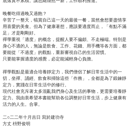
底落實不累積。讓思緒煥然一新，工作順利推進。
晚餐吃得過晚又過飽？
辛苦了一整天，犒賞自己這一天的最後一餐，當然會想要盡情享
用喜愛的美食。但為了健康著想，應該要適度而止，「有點不滿
足」才是剛剛好。
禪學重視「適度」的概念，提醒人要不偏頗、不走極端。特別是
身心不適的人，無論是飲食、工作、花錢、用手機等各方面，都
要能從「不過度」的觀點，重新審視自己的生活習慣。
只要能掌握適度的感覺，必定能減輕身心負擔。
禪學觀點是最適合培養靜定力，我們僧侶了解日常生活中的一
切，坐禪、誦經、飲食和掃除這些「作務」，全都是為了鍛鍊靜
定力，實踐在日常生活中的修行。
現代社會充斥著太多混亂我們身心及生活的事物，更需要培養靜
定力。我由衷希望本書能幫助各位調整好日常生活，步上健康有
活力的人生。合掌。
二○二二年十月吉日 寫於建功寺
方丈 枡野俊明