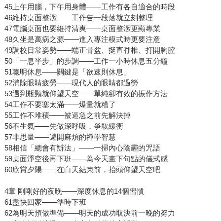
45上午用腦，下午用身體——工作有各自適合的時段
46維持桌面整潔——工作告一段落就立刻整理
47電腦桌面也要維持清爽——桌面整潔更顯專業
48久坐是萬病之源——進入專注模式時更要注意
49調校日常姿勢——端正骨盆、挺直脊椎、打開胸腔
50「一息半步」的步調——工作一小時休息五分鐘
51聰明休息——關鍵是「欲速則休息」
52消除眼睛疲勞——現代人的眼睛都過勞
53遇到瓶頸就仰望天空——單純卻有效的振作方法
54工作不要塞太滿——爆量就糟了
55工作不堆積——被逼急之前先解決掉
56不生氣——先做深呼吸，爭取緩衝
57非思量——避開麻煩的禪學智慧
58相信「總會有辦法」——一掃內心陰霾的咒語
59桌面淨空後再下班——為今天畫下句點的儀式感
60欣賞夕陽——在白天結束前，抬頭仰望天空吧
4章 剛剛好的夜晚——深度休息的14個習慣
61盡快回家——準時下班
62為明天預做準備——明天的成功取決前一晚的努力