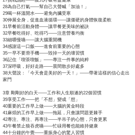
28為自己打氣——幫自己大聲喊「加油！」
29喝一杯溫開水——避免內臟受寒
30伸展全身，促進血液循環——讓僵硬的身體恢復柔軟
31早餐前活動身體——讓早餐更美味的祕訣
32早餐吃得好、吃得巧——注意營養均衡
33細嚼慢嚥——讓大腦重開機
34感謝這一口飯——進食前重要的心態
35一早不要滑手機——毀掉一天的壞習慣
36記住「喫茶喫飯」——專注一件事的純粹
37深呼吸，好好走路——晨間散步好處多
38大聲說：「今天會是美好的一天！」——帶著這樣的信心走出
家門
3章 剛剛好的白天——工作和人生順遂的22個習慣
39享受工作——把「不想」變成「想」
40重要的工作早上做——大腦的黃金時段
41麻煩的工作早上做——拖延，只會讓問題更棘手
42專注、專注、再專注——半吊子的心態，只會更累
43午餐禁止狼吞虎嚥——忙碌用餐也能維持健康
44十分鐘的午覺——重振身心的驚人習慣