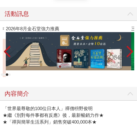
活動訊息
三采童書滿額送防水袋
內容簡介
「世界最尊敬的100位日本人」禪僧枡野俊明
★繼《別對每件事都有反應》後，最新暢銷力作★
★「禪與簡單生活系列」銷售突破400,000本★