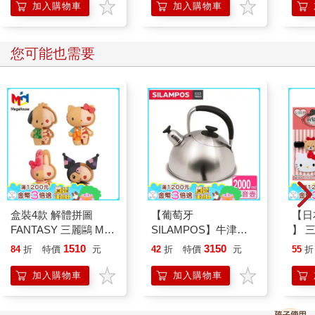
秘恐怖毒殺與謀殺手法
人！
加入購物車
加入購物車
【經典重現版】
您可能也需要
盒裝4款 解體拼圖
【葡萄牙
【日本
FANTASY 三麗鷗 Mix
SILAMPOS】牛津霧
】 
熱帶櫻桃系列 立體拼
不銹鋼笛音壺 2L
款人
1510
3150
84
折
特價
元
42
折
特價
元
55
折
圖 盒玩 公仔 模型 凱
髮飾
蒂貓 酷洛米 帕恰狗 美
耳狗
加入購物車
加入購物車
樂蒂 KAITAI