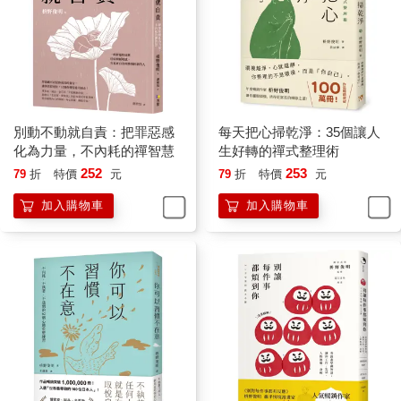
或是沉重。跨出家門時的心情，大多受到當天即將面對的工作所
左右。
所以每天出門前對自己說：「今天會是美好的一天！」滿懷這樣
的信心，用開朗的心境照亮前方一樣，跨出活力十足的一步，十
分重要。
要極力避免負面的臆測，保持心情開朗。不管接下來要做什麼，
都不會畏懼，能夠精力十足地面對。即便最後未能做出好成績，
別動不動就自責：把罪惡感
每天把心掃乾淨：35個讓人
也會留下全力以赴的爽快感。不會因為裹足不前，連一半的實力
化為力量，不內耗的禪智慧
生好轉的禪式整理術
都無法發揮而感到後悔。
252
253
79
折
特價
元
79
折
特價
元
俗話說「不祥的預感，愈容易成真」，心存可能會失敗的念頭，
加入購物車
加入購物車
行事畏首
畏尾就不可能成功。請大家帶著信心勇敢踏出家門，迎接一天的
挑戰吧。
59桌面淨空後再下班——為今天畫下句點的儀式感
◉為了不被今日拖累的明日
工作期間桌上免不了一片凌亂，因為有許多工作無法靠電腦處