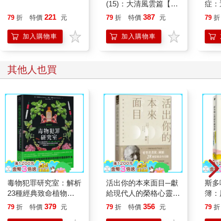
具中加一點小變化，就能把日常單調的生活點綴得多彩多姿。
(15)：大清風雲篇【萌
症：
貓漫畫學歷史】
開大
221
387
79
折
特價
元
79
折
特價
元
79
折
人也
的3
加入購物車
加入購物車
其他人也買
毒物犯罪研究室：解析
活出你的本來面目─獻
斯多
23種經典致命植物、
給現代人的榮格心靈指
簿：
礦物、藥劑、毒品，從
南：在有限的人生裡，
話，
379
356
79
折
特價
元
79
折
特價
元
79
折
醫學鑑識＆毒物科學揭
活出此生的真正意義
於突