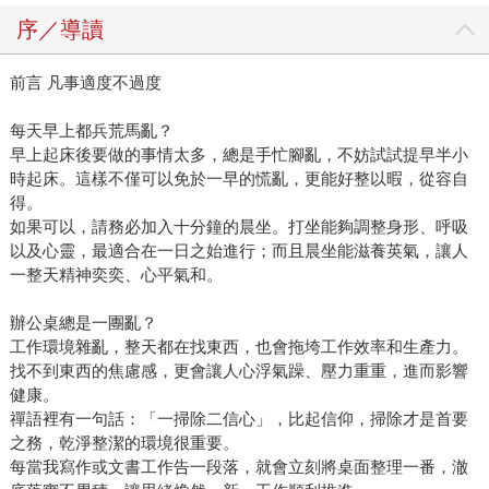
序／導讀
前言 凡事適度不過度
每天早上都兵荒馬亂？
早上起床後要做的事情太多，總是手忙腳亂，不妨試試提早半小
時起床。這樣不僅可以免於一早的慌亂，更能好整以暇，從容自
得。
如果可以，請務必加入十分鐘的晨坐。打坐能夠調整身形、呼吸
以及心靈，最適合在一日之始進行；而且晨坐能滋養英氣，讓人
一整天精神奕奕、心平氣和。
辦公桌總是一團亂？
工作環境雜亂，整天都在找東西，也會拖垮工作效率和生產力。
找不到東西的焦慮感，更會讓人心浮氣躁、壓力重重，進而影響
健康。
禪語裡有一句話：「一掃除二信心」，比起信仰，掃除才是首要
之務，乾淨整潔的環境很重要。
每當我寫作或文書工作告一段落，就會立刻將桌面整理一番，澈