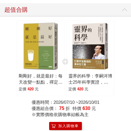
超值合購
剛剛好，就是最好：每
靈界的科學：李嗣涔博
天改變一點點，禪定養
士25年科學實證，以
心的98個日常練習
複數時空、量子心靈模
定價
420
元
定價
420
元
型，帶你認識真實宇宙
優惠時間：2026/07/10 ~2026/10/01
優惠組合價：
75
折
特價
630
元
※實際價格依購物車結帳為主
加入購物車