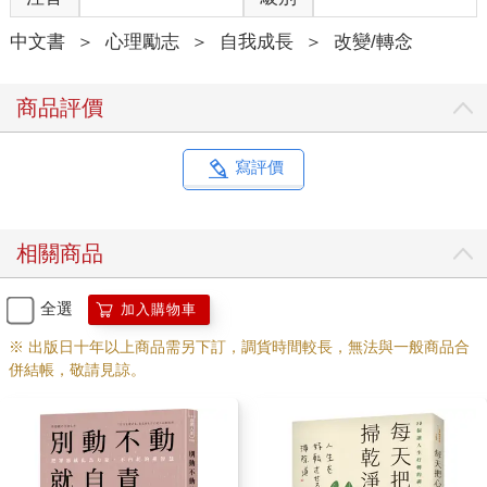
「每天早上能夠順利醒來，我都感到無比幸福。我能活著迎接這
中文書
＞
心理勵志
＞
自我成長
＞
改變/轉念
新的一天，真是太幸福、太感謝了。」
人在健康的時候，很難感受到這件事。因為我們會把每天早上醒
來，視為理所當然。但是生命終有結束，死亡是自然的結果，並
商品評價
不是每個人每天都能活著迎接新的一天。
早晨醒來，要用心感受活著的幸福。打開窗戶，欣賞不同於昨日
的今日景色，禮拜朝陽，或是做深呼吸時在內心感謝，沉浸在幸
寫評價
福感當中。
幸福感是最有益健康的維他命。即使只有一下子也好，由衷感受
「我真是太幸福了」。這樣一個簡單的想法，就能調整心靈，打
相關商品
造出幸福體質。
全選
加入購物車
38 大聲說：「今天會是美好的一天！」——帶著這樣的信心走出
※ 出版日十年以上商品需另下訂，調貨時間較長，無法與一般商品合
家門
併結帳，敬請見諒。
◉用樂觀開朗面對每一天
沒有人知道今天會是怎樣的一天。
每個人每天都有預定的行程，但是不同的日子，情緒可能是興奮