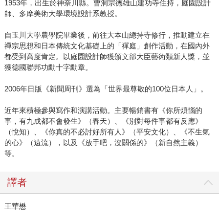
1953年，出生於神奈川縣。曹洞宗德雄山建功寺住持，庭園設計
師、多摩美術大學環境設計系教授。
自玉川大學農學院畢業後，前往大本山總持寺修行，推動建立在
禪宗思想和日本傳統文化基礎上的「禪庭」創作活動，在國內外
都受到高度肯定。以庭園設計師獲頒文部大臣藝術類新人獎，並
獲德國聯邦功勳十字勳章。
2006年日版《新聞周刊》選為「世界最尊敬的100位日本人」。
近年來積極參與寫作和演講活動。主要暢銷書有《你所煩惱的
事，有九成都不會發生》（春天）、《別對每件事都有反應》
（悅知）、《你真的不必討好所有人》（平安文化）、《不生氣
的心》（遠流），以及《放手吧，沒關係的》（新自然主義）
等。
譯者
王華懋