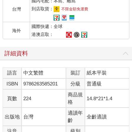
國內宅配：本島、離島
◉愉快度過一天的基本功
到店取貨：
台灣
不限金額免運費
想像一下，你向對方說早安，對方卻臭臉回應，你會有何感受？
應該會覺得心情很糟，甚至一整天都被糟蹋了。對人冷漠，在對
國際快遞：全球
方內心造成的負面陰影就是如此強大。
海外
人際關係中，一聲問候就能左右你我的情緒感受。朝氣十足地打
港澳店取：
招呼，就能開啟好心情的正循環。相反地，臭臉相對就會造成彼
此不愉快的負循環。所以要打造好心情循環，愉悅的寒暄不可或
詳細資料
缺。
「語先後禮」的概念源自禪語，意思是先說話，後行鞠躬。打招
呼時，先看著對方說早安或午安，接著再行禮，這是基本禮儀。
語言
中文繁體
裝訂
紙本平裝
現在有不少人打招呼時足不停步，也不會正眼直視對方，草草點
個頭，隨口丟下一句：「嘿！」記住，這是會造成對方情緒不佳
ISBN
9786263585201
分級
普通級
的行為。
商品規
頁數
224
14.8*21*1.4
格
24感謝今天可以健康醒來——培養幸福體質的方法
適讀年
出版地
台灣
全齡適讀
◉幸福感是身心健康的維他命
齡
注音
級別
因病臥床或強烈意識到自己的生命有限的人，經常會這麼說：