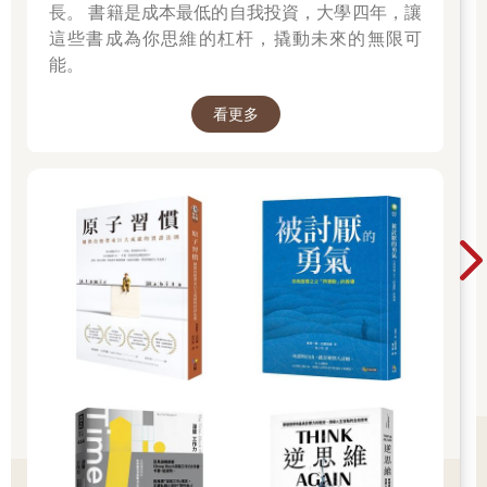
長。 書籍是成本最低的自我投資，大學四年，讓
特殊技能。其實興趣就是享受閒暇，只需要一點點的喜歡和有
這些書成為你思維的杠杆，撬動未來的無限可
趣，任何事都可以歸類成興趣。
能。
可以先利用假日接觸各種不同挑戰，找出讓自己一投入就忘記時
間、做了覺得很幸福的活動。像這樣找到幾樣可以當成興趣的事
看更多
物，生活就會變得豐富。
人們都說情緒比肉體更早老化，多多嘗試安排讓自己投入到渾然
忘我的美好時光，能有效幫助心靈對抗老化。
85體驗假日農夫——來種花卉蔬果吧！
◉玩泥巴解百憂
有些人會租借市民農場，享受當個假日農夫。也有許多人在自家
庭院或利用盆栽，蒔花弄草，這些都是很棒的假日休閒活動。
親自耕土，種植蔬果等植物，能為心靈帶來莫大的喜悅。光是這
樣，就能得到充實的療癒效果。
此外，近年研究發現，土壤是對抗壓力的萬靈丹。根據美國科羅
拉多大學的研究，土壤中一種腐生性細菌牝牛分枝桿菌
（Mycobacterium vaccae）具有抗發炎、抗壓力、調節免疫力等