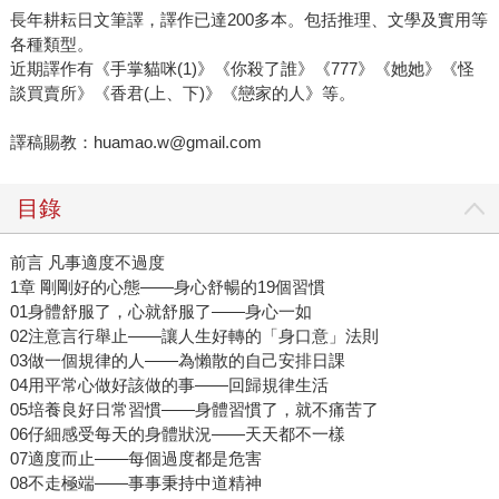
長年耕耘日文筆譯，譯作已達200多本。包括推理、文學及實用等
各種類型。
近期譯作有《手掌貓咪(1)》《你殺了誰》《777》《她她》《怪
談買賣所》《香君(上、下)》《戀家的人》等。
譯稿賜教：huamao.w@gmail.com
目錄
前言 凡事適度不過度
1章 剛剛好的心態——身心舒暢的19個習慣
01身體舒服了，心就舒服了——身心一如
02注意言行舉止——讓人生好轉的「身口意」法則
03做一個規律的人——為懶散的自己安排日課
04用平常心做好該做的事——回歸規律生活
05培養良好日常習慣——身體習慣了，就不痛苦了
06仔細感受每天的身體狀況——天天都不一樣
07適度而止——每個過度都是危害
08不走極端——事事秉持中道精神