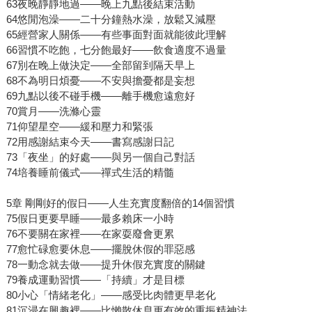
63夜晚靜靜地過——晚上九點後結束活動
64悠閒泡澡——二十分鐘熱水澡，放鬆又減壓
65經營家人關係——有些事面對面就能彼此理解
66習慣不吃飽，七分飽最好——飲食適度不過量
67別在晚上做決定——全部留到隔天早上
68不為明日煩憂——不安與擔憂都是妄想
69九點以後不碰手機——離手機愈遠愈好
70賞月——洗滌心靈
71仰望星空——緩和壓力和緊張
72用感謝結束今天——書寫感謝日記
73「夜坐」的好處——與另一個自己對話
74培養睡前儀式——禪式生活的精髓
5章 剛剛好的假日——人生充實度翻倍的14個習慣
75假日更要早睡——最多賴床一小時
76不要關在家裡——在家耍廢會更累
77愈忙碌愈要休息——擺脫休假的罪惡感
78一動念就去做——提升休假充實度的關鍵
79養成運動習慣——「持續」才是目標
80小心「情緒老化」——感受比肉體更早老化
81沉浸在興趣裡——比懶散休息更有效的重振精神法