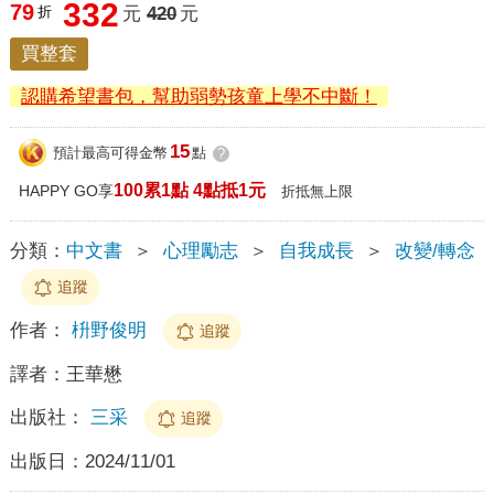
332
79
折
元
420
元
買整套
認購希望書包，幫助弱勢孩童上學不中斷！
15
預計最高可得金幣
點
?
100累1點 4點抵1元
HAPPY GO享
折抵無上限
分類：
中文書
＞
心理勵志
＞
自我成長
＞
改變/轉念
追蹤
作者：
枡野俊明
追蹤
譯者：
王華懋
出版社：
三采
追蹤
出版日：
2024/11/01