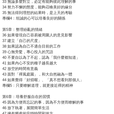
33 無論多麼對立，必定有能夠彼此理解的事
34 努力不懈的態度，能夠召喚美好的緣分
35 無法得到理想的結果時，是上天的考驗
專欄4：坦誠的心可以培養良好的關係
第5章：整理紛亂的情緒
36 如果發現自己容易被周圍人的意見影響
37 建立「自己的尺度」
38 如果認為自己不適合目前的工作
39 心無旁騖，專心投入的咒語
40 不要自以為了不起，認為「我什麼都知道」
41 如果內心不安的種子越長越大
42 放空的時間有意義
43 面對「禪風庭園」，和大自然融為一體
44 如果覺得「好煩喔」、「真不想看到那個人」
專欄5：只要瞭解道理，就更接近禪的精神
第6章：培養舒服自在的習慣
45 因為方便而忘記的事，因為不方便而瞭解的事
46 放下執著，展開簡單生活
47 擁有獨處的安靜時間和地方