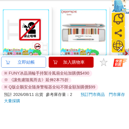
(特價)簡單生活 磁吸發
卡達CARAN D'ACHE
百樂果
立即結帳
加入購物車
光招牌(禁止喧嘩)
849 Paul Smith 原子筆
聯名
※ FUNY冰晶渦輪手持製冷風扇全站加購價$490
ED.5 條紋銀
139
2560
7
折
特價
元
特價
元
84
折
※ 《讓焦慮隨風而去》延伸2本75折
加入購物車
加入購物車
※ Q版企鵝安全隨身警報器全站不限金額加購價$99
預計 2026/08/11 出貨
參考庫存量：2
預訂門市商品
門市庫存
大量採購
您可能會喜歡