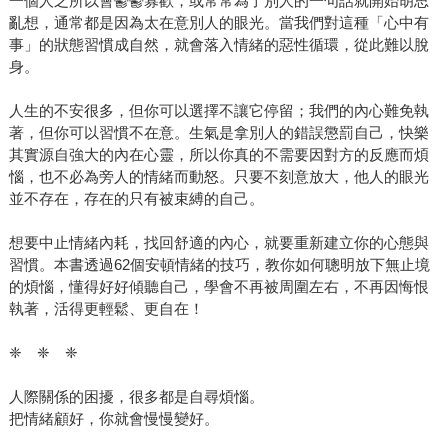
一個人之所以會鬱鬱寡歡，或常常為了別人的一句話就開始胡思
亂想，通常都是因為太在意別人的眼光。當我們對這種「心中有
事」的狀態習慣成自然，就會落入情緒的惡性循環，從此難以脫
身。
人生的不安很多，但你可以選擇不讓它停留；我們的內心難免執
著，但你可以習慣不在意。生氣是拿別人的錯誤懲罰自己，快樂
其實源自強大的內在心靈，所以你真的不需要因對方的反應而煩
惱，也不必為旁人的情緒而動怒。只要不刻意放大，他人的眼光
並不存在，存在的只有被束縛的自己。
想要中止情緒內耗，找回舒適的內心，就要重新建立你的心態與
習慣。本書透過62個安頓情緒的技巧，教你如何聰明放下無止境
的煩惱，懂得好好傾聽自己，學會不再被周圍左右，不再因悔恨
執著，活得更輕鬆、更自在！
❈ ❈ ❈
人際關係的困擾，很多都是自尋煩惱。
把情緒顧好，你就會慢慢變好。