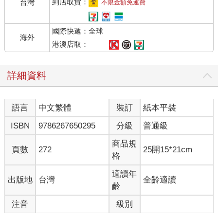
應該選擇B的工作。這種情況也並不少見，於是就會為自己作出了
到店取貨：
台灣
不限金額免運費
錯誤的選擇感到懊惱。
國際快遞：全球
束縛心靈的一切都是「妄想」
海外
港澳店取：
有一句禪語叫做「莫妄想」。
「莫妄想」就是不要妄想的意思。「妄想」通常代表胡思亂想一
詳細資料
些毫無根據的事，幻想一些荒誕的事。
但是，禪所認為的妄想意義更加廣泛，所有束縛心靈，在心頭揮
之不去的事都是妄想。禪認為「除了目前正在做的事，其他全都
語言
中文繁體
裝訂
紙本平裝
是妄想」。只要專注在「當下」，就可以擺脫妄想。
即使持續修行的僧侶，也無法擺脫所有的妄想，但是會努力減少
ISBN
9786267650295
分級
普通級
妄想。
妄想的根源，在於從對立的角度思考問題。生死、愛恨、美醜、
商品規
頁數
272
25開15*21cm
貧富、得失、優劣、好惡等等，從這種對立的角度看問題，就會
格
產生幻想，成為內心的雜念。
只專注在眼前做的事，就沒有時間胡思亂想，也就不會產生妄
適讀年
出版地
台灣
全齡適讀
想。
齡
注音
級別
＊