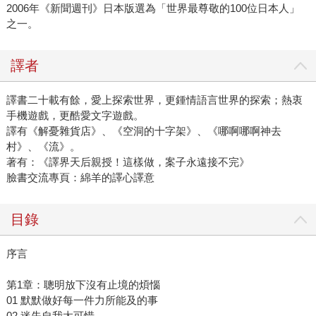
2006年《新聞週刊》日本版選為「世界最尊敬的100位日本人」
之一。
譯者
譯書二十載有餘，愛上探索世界，更鍾情語言世界的探索；熱衷
手機遊戲，更酷愛文字遊戲。
譯有《解憂雜貨店》、《空洞的十字架》、《哪啊哪啊神去
村》、《流》。
著有：《譯界天后親授！這樣做，案子永遠接不完》
臉書交流專頁：綿羊的譯心譯意
目錄
序言
第1章：聰明放下沒有止境的煩惱
01 默默做好每一件力所能及的事
02 迷失自我太可惜