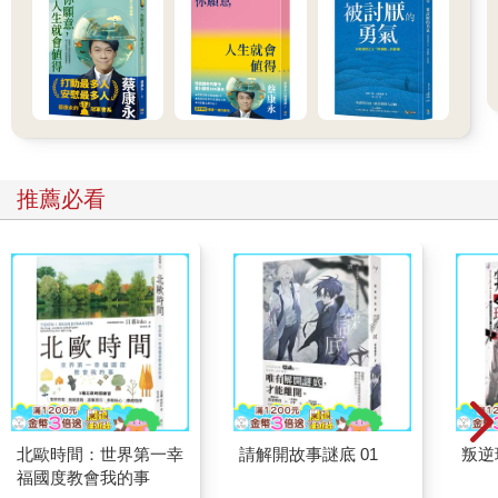
己的生活方式，和前進的方向。
走樓梯時，都會在平台的位置稍微休息一下。不時停下腳步，重
新檢視自己，對未來的人生也很重要。
即使被不顧一切向前衝的人超越，也不必為此緊張焦慮。因為越
焦慮，越容易迷失自己。
努力到某種程度後，暫時停下腳步，反而是到達目的地的捷徑。
有一個關於中國禪僧的故事。
推薦必看
這位禪僧在一天結束，上床睡覺之前，都會為自己舉辦葬禮。因
為今天結束了，自己今天的生命也到此結束。隔天早晨，又成為
新的生命展開一天的生活。
中國古代有一句話，叫做「一日一止」。
意思就是「每天都要停下腳步反省自我」。「一」加「止」就可
以成為「正」字，代表「每天一次停下腳步，就可以持續走在正
道上」。
＊
每天一次停下腳步，回顧一天所發生的事，像是「今天的報告寫
北歐時間：世界第一幸
請解開故事謎底 01
叛逆
得不錯」、「我對他似乎不夠體貼，下次要改正」等等。
福國度教會我的事
「今天就到此結束」。為一天做完總結後上床睡覺，一定可以睡