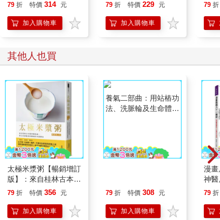
314
229
79
折
特價
元
79
折
特價
元
79
折
得安穩，消除一天的疲勞，養精蓄銳，充滿活力地迎接明天。只
要努力做好這件事，就不會拖拖拉拉過日子。
加入購物車
加入購物車
其他人也買
太極米漿粥【暢銷增訂
養氣二部曲：用站樁功
漫畫
版】：來自桂林古本傷
法、洗脈輪及生命體
神醫
寒雜病論，靠白米就能
悟，成就愛與幸福
356
308
79
折
特價
元
79
折
特價
元
79
折
重拾健康的本源療法
加入購物車
加入購物車