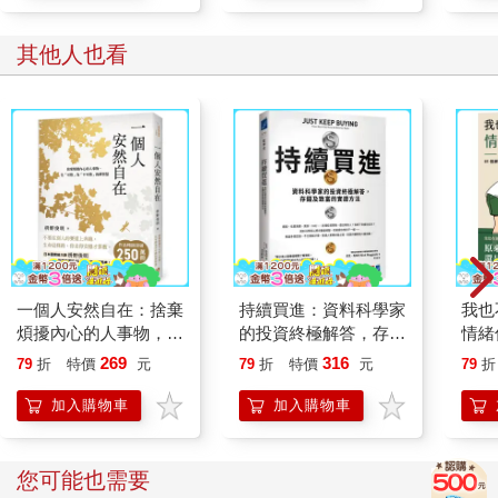
其他人也看
一個人安然自在：捨棄
持續買進：資料科學家
我也
煩擾內心的人事物，化
的投資終極解答，存錢
情緒
「可惜」為「不可惜」
及致富的實證方法
習，
269
316
79
折
特價
元
79
折
特價
元
79
折
的禪智慧
的高
加入購物車
加入購物車
您可能也需要