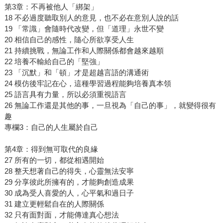
第3章：不再被他人「綁架」
18 不必過度聽取別人的意見，也不必在意別人說的話
19 「常識」會隨時代改變，但「道理」永世不變
20 相信自己的感性，隨心所欲享受人生
21 持續挑戰，無論工作和人際關係都會越來越順
22 培養不輸給自己的「堅強」
23 「沉默」和「頓」才是超越言語的溝通術
24 模仿後牢記在心，這種學習過程能夠培養真本領
25 語言具有力量，所以必須重視語言
26 無論工作還是其他的事，一旦視為「自己的事」，就變得很有
趣
專欄3：自己的人生屬於自己
第4章：得到無可取代的良緣
27 所有的一切，都從相遇開始
28 整天想著自己的得失，心靈無法安寧
29 分享彼此所擁有的，才能夠創造成果
30 成為受人喜愛的人，心平氣和過日子
31 建立更輕鬆自在的人際關係
32 只有面對面，才能傳達真心想法