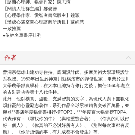
【諮商心理師、暢銷作家】陳志恆
【閱讀人社群主編】鄭俊德
【心理學作家、愛智者書窩版主】鐘穎
【璞成心遇空間心理諮商所所長】蘇絢慧
一致推薦
●依姓名筆畫序排列
作者
曹洞宗德雄山建功寺住持、庭園設計師、多摩美術大學環境設計
系教授。1953年出生於神奈川縣橫濱市的禪僧世家，畢業於玉川
大學農學部農學科，在大本山總持寺修行之後，擔任1560年創立
的古剎建功寺第十八代住持。
此外，他以樸實、溫暖、充滿智慧的文字，為現代人寫下無數化
煩解憂的心靈勵志著作，系列作品全球累積銷售突破百萬冊，並
榮登**書店年度暢銷書棑行榜TOP3，***年度百大暢銷榜TOP4。
代表作有：《尋找你的牛》（與松重豐合著）、《你真的可以好
好一個人》、《你真的不必討好所有人》、《別對每次事都有反
應》、《你所煩惱的事，有九成都不會發生》等。