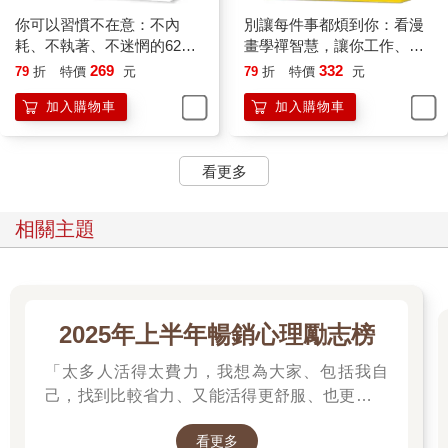
即使想要維持二十歲的外表、體力和健康，也不可能做到。每個
你可以習慣不在意：不內
別讓每件事都煩到你：看漫
人都時時刻刻變化，即使覺得昨天和今天一樣，但其實今天比昨
耗、不執著、不迷惘的62個
畫學禪智慧，讓你工作、生
天更靠近「死亡」的終點。
心態重整練習
活、人際無憂一身輕
269
332
79
折
特價
元
79
折
特價
元
討厭變化，想要對抗無常，就會陷入痛苦。因為無論再怎麼努
加入購物車
加入購物車
力，都不可能打敗無常。
想要對抗無常，做困獸之鬥根本是白費力氣，不如隨遇而安，更
能夠輕鬆生活。不要試圖抵抗變化，更能夠悠然過日子。
看更多
不妨向花學習。昨天之前還只是花苞的花開始綻放，隔天早晨，
就完全綻放，幾天後又凋零……從花的一生，可以感受到生命的
律動。
相關主題
＊
面對正向的變化，就順應變化；遇到負面的變化，不妨認為「之
後會好起來」，用積極的態度生活。這種靈活的心態，是創造更
2025年上半年暢銷心理勵志榜
美好人生的關鍵。
「太多人活得太費力，我想為大家、包括我自
己，找到比較省力、又能活得更舒服、也更滿足
人生路上，不時停下腳步很重要
的方法。所以我寫了這本書。」──蔡康永。
看更多
2025網友們心靈療癒都在看這些↓↓↓↓