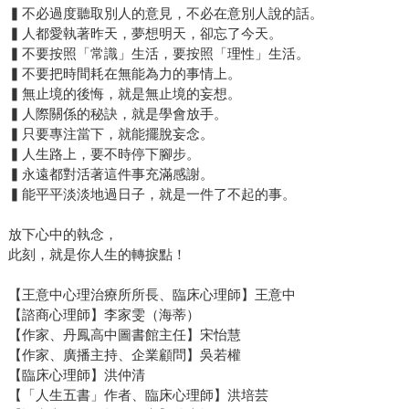
▍不必過度聽取別人的意見，不必在意別人說的話。
▍人都愛執著昨天，夢想明天，卻忘了今天。
▍不要按照「常識」生活，要按照「理性」生活。
▍不要把時間耗在無能為力的事情上。
▍無止境的後悔，就是無止境的妄想。
▍人際關係的秘訣，就是學會放手。
▍只要專注當下，就能擺脫妄念。
▍人生路上，要不時停下腳步。
▍永遠都對活著這件事充滿感謝。
▍能平平淡淡地過日子，就是一件了不起的事。
放下心中的執念，
此刻，就是你人生的轉捩點！
【王意中心理治療所所長、臨床心理師】王意中
【諮商心理師】李家雯（海蒂）
【作家、丹鳳高中圖書館主任】宋怡慧
【作家、廣播主持、企業顧問】吳若權
【臨床心理師】洪仲清
【「人生五書」作者、臨床心理師】洪培芸