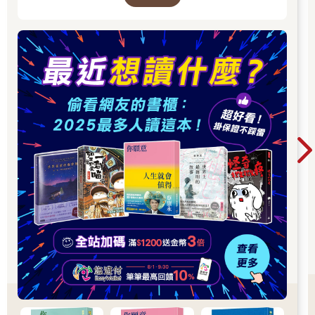
七走一坐
昭和時代常見的那種拚命三郎已經變成了化石，現在幾乎已經找
不到那種認為「工作＝人生」的人。
但是，仍然有不少人為了達到自己的目標，在人生路上奮力奔
跑。
成功人士在分享經驗時，都會說「至今為止的人生前半場，我不
顧一切地持續奔跑，從來沒有停下腳步」、「想要在競爭的社會
中獲勝，就根本沒有時間休息」。
能夠全力奔跑的人很厲害，但是，並不是每個人都能夠做到。大
部分人會在人生路上跑得上氣不接下氣，或是不得不停下腳步，
甚至筋疲力盡，癱倒在地上。
不需要持續奔跑
我認為，比起像拚命三郎般持續奔跑，不時停下腳步檢視自己更
重要。
「七走一坐」這句禪語，告訴了我們休息的重要性。
這句話的意思是，「跑了七次之後，就坐下來休息一下」。
毫不停歇地一路奔跑，就會忘記自己的姿勢。所謂姿勢，就是自