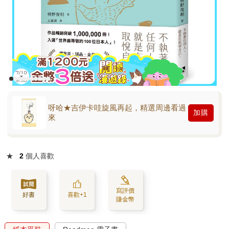
呀哈★吉伊卡哇旋風再起，精選周邊看過
加購
來
★
2
個人喜歡
寫評價
好書
喜歡+1
賺金幣