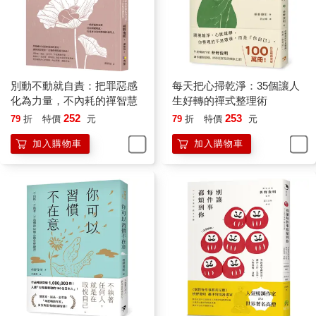
種狀態下，是不是會擔心往壞的方向變化？
但是，「變化」有對自己而言負面的變化，也會有正向的變化。
如果只注意到負面的變化，害怕變化，就會錯過正向的變化。
既然變化一定會出現，那就努力追求正向的變化，人生一定會更
快樂。
有一句話說，「維持現狀就是退步的開始」。
別動不動就自責：把罪惡感
每天把心掃乾淨：35個讓人
雖然追求正向的變化，挑戰新的事物需要很大的動力，但如果拚
化為力量，不內耗的禪智慧
生好轉的禪式整理術
了命只想維持現狀，就等於在原地踏步，無法成長。
252
253
79
折
特價
元
79
折
特價
元
加入購物車
加入購物車
明天不會和今天一樣
「祇園精舍鐘聲響，訴盡諸行皆無常。」
眾所周知，這是《平家物語》的第一句話。
被釋迦世尊感化的富有長者所捐贈的祇園精舍內，有一個「無常
堂」，當修行僧死期將近時，就會進入「無常堂」內，走完生命
的最後一段路。臨終時，無常堂會敲響鐘聲，所有修行僧聽到這
個鐘聲，就好像聽到了「這個世間的一切都在持續變化」的教
導。
「諸行無常」是佛教的基本思想之一。
諸行無常教導我們，「這個世間包羅萬象的一切，隨時都在變
化，所以不要受到事物變化的影響」。