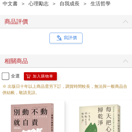
中文書
＞
心理勵志
＞
自我成長
＞
生活哲學
前面提到在選擇A和B這兩個工作時，完全是從「得失」這種對立
的角度看問題，於是產生了選擇這個工作，對自己更有利的妄
想。
商品評價
在面對必須二選一的選擇時，到底該怎麼辦？
我會選擇和自己有「緣分」的選項。以工作來說，比方說，假設
是朋友介紹的工作，或是工作內容和其他受到好評的工作很相
寫評價
似，我就會選擇這種認為和自己「有緣分」的工作。
即使工作內容很困難，也會覺得正在往好的方向發展。即使工作
不順利，也不至於感到後悔。
相關商品
如果因為「改變很可怕」而心生猶豫
全選
加入購物車
諸行無常
※ 出版日十年以上商品需另下訂，調貨時間較長，無法與一般商品合
併結帳，敬請見諒。
你喜歡「變化」，還是討厭「變化」？
人生就是持續不斷的變化。很多人雖然知道這件事，但是不太喜
歡變化發生在自己身上，甚至很討厭。
尤其是目前的生活很充實，感到幸福的人，更不希望改變。
即使對生活有點不滿，但收入很穩定，也有休假，自己和家人都
很健康，很希望這樣的生活可以持續下去，不要有任何改變。這