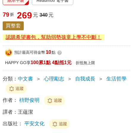
紙本平裝
Readmoo 電子書
269
79
折
元
340
元
買整套
認購希望書包，幫助弱勢孩童上學不中斷！
10
預計最高可得金幣
點
?
100累1點 4點抵1元
HAPPY GO享
折抵無上限
分類：
中文書
＞
心理勵志
＞
自我成長
＞
生活哲學
追蹤
作者：
枡野俊明
追蹤
譯者：
王蘊潔
出版社：
平安文化
追蹤