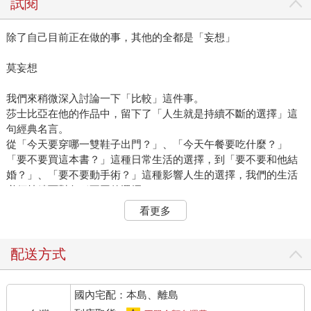
試閱
除了自己目前正在做的事，其他的全都是「妄想」
莫妄想
我們來稍微深入討論一下「比較」這件事。
莎士比亞在他的作品中，留下了「人生就是持續不斷的選擇」這
句經典名言。
從「今天要穿哪一雙鞋子出門？」、「今天午餐要吃什麼？」
「要不要買這本書？」這種日常生活的選擇，到「要不要和他結
婚？」、「要不要動手術？」這種影響人生的選擇，我們的生活
必須持續面對各種不同的選擇。
所以，人生就是各種選擇的累積。
看更多
選擇就是一種比較，是從對立的角度看問題。
比方說，同時接到A和B兩個工作，通常會根據薪資條件、工作的
輕鬆程度等「得失」，決定要選擇哪一個工作，所以是從對立的
配送方式
角度看待A和B這兩個工作。
但是，原本以為A的工作對自己更有利，但是實際工作之後，發現
國內宅配：本島、離島
公司的業務還不成熟，經常發生各種問題，就會覺得早知如此，