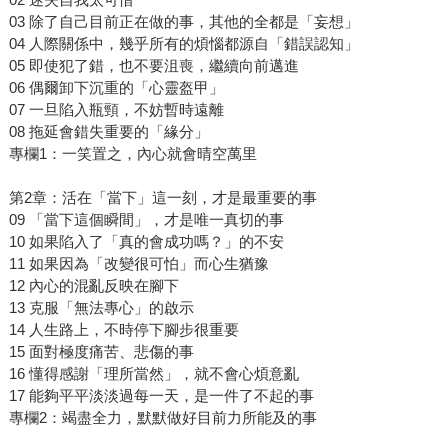
03 除了自己目前正在做的事，其他的全都是「妄想」
04 人際關係中，幾乎所有的煩惱都源自「錯誤認知」
05 即使犯了錯，也不要沮喪，繼續向前邁進
06 偶爾卸下沉重的「心靈盔甲」
07 一旦陷入瓶頸，不妨暫時遠離
08 拖延會錯失重要的「緣分」
專欄1：一笑置之，內心就會晴空萬里
第2章：活在「當下」這一刻，才是最重要的事
09 「當下這個瞬間」，才是唯一真切的事
10 如果陷入了「真的會成功嗎？」的不安
11 如果因為「改變很可怕」而心生猶豫
12 內心的混亂反映在腳下
13 克服「無法專心」的啟示
14 人生路上，不時停下腳步很重要
15 面對極度痛苦、悲傷的事
16 懂得感謝「理所當然」，就不會心煩意亂
17 能夠平平淡淡過每一天，是一件了不起的事
專欄2：竭盡全力，默默做好目前力所能及的事