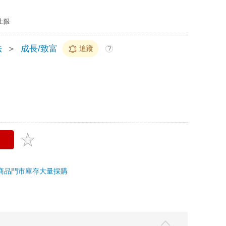
上限
法
＞
成長/致富
追蹤
?
商品
門市庫存
大量採購