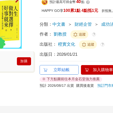
40
預計最高可得金幣
點
?
100累1點 4點抵1元
HAPPY GO享
折抵無
分類：
中文書
＞
財經企管
＞
成功
作者：
劉教授
追蹤
?
出版社：
橙實文化
追蹤
?
出版日：
2026/01/21
加購
立即結帳
加入購物車
※ 下方點圖前往本月金石堂強力推薦
預計 2026/08/17 出貨
購買後進貨
預訂門市