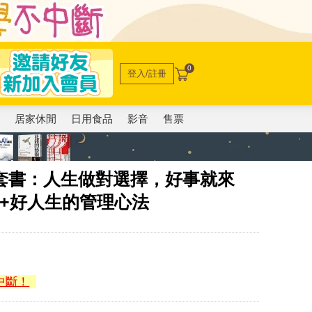
0
登入/註冊
電
居家休閒
日用食品
影音
售票
套書：人生做對選擇，好事就來
+好人生的管理心法
中斷！