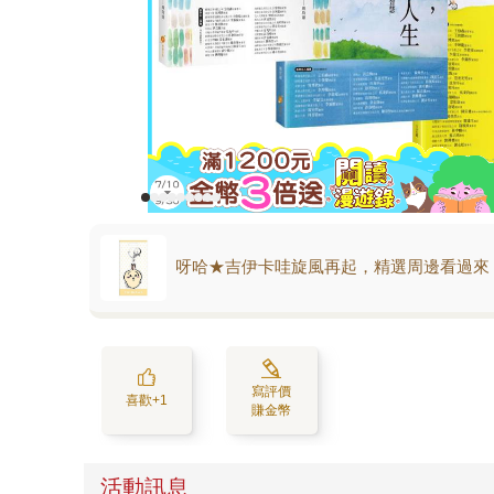
呀哈★吉伊卡哇旋風再起，精選周邊看過來
寫評價
喜歡+1
賺金幣
活動訊息