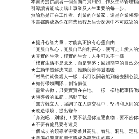
本書將提供讀者一個全面而實用的工作及生命管理指
引導讀者能成功踏出事業及人生重要的每一步。
無論您是正在工作者、創業的企業家，還是企業領導
本書都將成為你在商業旅程及生命探索中不可或缺的
★提升心智力量，才能真正擁有心靈自由
「克服自私心，克服自己的利害心，便可走上愛人的
★充實的生活，樸實的生命，人生可以不一樣
「樸實生活不是匱乏，而是豐盛；回歸簡單的自己必
★主動學習解決問題，推動良善傳遞溫暖
「村民們就像親人一樣，我可以開著船到處去關心親
★如何帶領團隊，創造價值
「盡量去做，只要實實在在地、一樣一樣地把事情做
★領導者的風範，感動了我
「無方難立人，強調了在人際交往中，堅持和原則的
★改造環境，提出變革
「奔跑吧，別緩行！要不就是你追逐食物，要不然你
★不要有偏見要有遠見
一個成功的領導者需要兼具高見、看見、洞見、定見
★準備好態度和習慣將成為專業中的專才