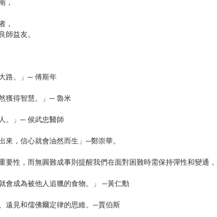
南，
者，
良師益友。
大路。」─ 傅斯年
然獲得智慧。」─ 魯米
人。」─ 侯武忠醫師
出來，信心就會油然而生」─鄭崇華。
重要性，而無圓難成事則提醒我們在面對困難時需保持彈性和變通，
就會成為被他人追獵的食物。」 ─黃仁勳
、遠見和儒佛爾定律的思維。─賈伯斯