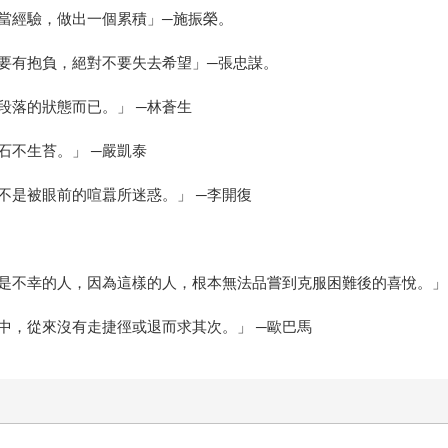
當經驗，做出一個累積」─施振榮。
要有抱負，絕對不要失去希望」─張忠謀。
段落的狀態而已。」 ─林蒼生
石不生苔。」 ─嚴凱泰
不是被眼前的喧囂所迷惑。」 ─李開復
是不幸的人，因為這樣的人，根本無法品嘗到克服困難後的喜悅。」
中，從來沒有走捷徑或退而求其次。」 ─歐巴馬