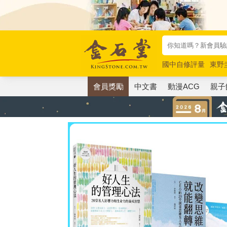
國中自修評量
東野
唯紅花綻放
奧德賽
會員獎勵
中文書
動漫ACG
親子