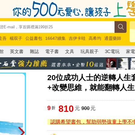
圭吾
楊双子
公益書包
16647續集
吉伊卡哇
高希均
通靈藥師
路邊攤新作
馬斯克
玩具總動員5
超慢跑
館
英文書
雜誌
電子書
文具
玩具親子
3C電玩
家
20位成功人士的逆轉人生
+改變思維，就能翻轉人生
810
9
折
元
900
元
認購希望書包，幫助弱勢孩童上學不