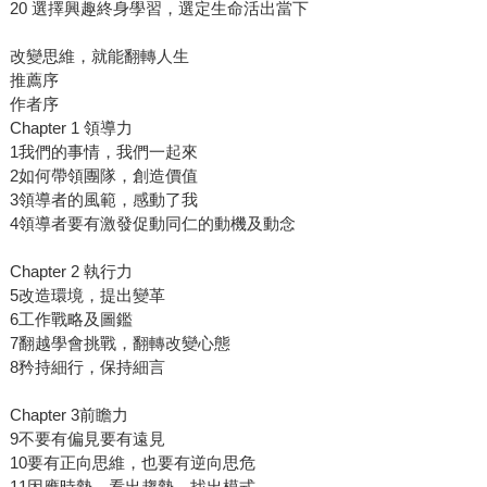
20 選擇興趣終身學習，選定生命活出當下
改變思維，就能翻轉人生
推薦序
作者序
Chapter 1 領導力
1我們的事情，我們一起來
2如何帶領團隊，創造價值
3領導者的風範，感動了我
4領導者要有激發促動同仁的動機及動念
Chapter 2 執行力
5改造環境，提出變革
6工作戰略及圖鑑
7翻越學會挑戰，翻轉改變心態
8矜持細行，保持細言
Chapter 3前瞻力
9不要有偏見要有遠見
10要有正向思維，也要有逆向思危
11因應時勢，看出趨勢，找出模式