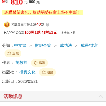
810
9
折
元
900
元
認購希望書包，幫助弱勢孩童上學不中斷！
40
預計最高可得金幣
點
?
100累1點 4點抵1元
HAPPY GO享
折抵無上限
分類：
中文書
＞
財經企管
＞
成功法
＞
成長/致富
追蹤
作者：
劉教授
追蹤
出版社：
橙實文化
追蹤
出版日：
2026/01/21
活動訊息