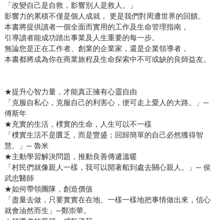
「改變自己是自救，影響別人是救人。」
影響力的累積不僅是個人成就， 更是我們對周遭世界的回饋。
本書將提供讀者一個全面而實用的工作及生命管理指南，
引導讀者能成功踏出事業及人生重要的每一步。
無論您是正在工作者、創業的企業家，還是企業領導者，
本書都將成為你在商業旅程及生命探索中不可或缺的良師益友。
★提升心智力量，才能真正擁有心靈自由
「克服自私心，克服自己的利害心，便可走上愛人的大路。」─
傅斯年
★充實的生活，樸實的生命，人生可以不一樣
「樸實生活不是匱乏，而是豐盛；回歸簡單的自己必然獲得智
慧。」─ 魯米
★主動學習解決問題，推動良善傳遞溫暖
「村民們就像親人一樣，我可以開著船到處去關心親人。」─ 侯
武忠醫師
★如何帶領團隊，創造價值
「盡量去做，只要實實在在地、一樣一樣地把事情做出來，信心
就會油然而生」─鄭崇華。