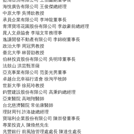
海悅廣告有限公司 王俊傑總經理
中原大學 吳博欽教授
承員企業有限公司 李坤龍董事長
青潭寶塔花園股份有限公司 李啟豪前總經理
晁人文鼎協會 李瑞文常務理事
逸謙開發不動產有限公司 李錦樹董事長
政治大學 周冠男教授
臺北大學 林晉勖教授
伯林投資股份有限公司 吳明璋董事長
法鼓山 洪芸甄菩薩
亞克事業有限公司 范姜光男董事
卓越台北幸福行道會 徐洵平牧師
世新大學 徐苑玲教授
鈞豐建設股份有限公司 高秉鈞總經理
亞東醫院 高翊翔醫師
台北慈濟醫院 常佑康醫師
理財周刊 許洛婕總經理
寶瑞利企業股份有限公司 陳崇發董事長
專業投資人 陳煥然先生
兆豐銀行 前風險管理處處長 陳達生處長