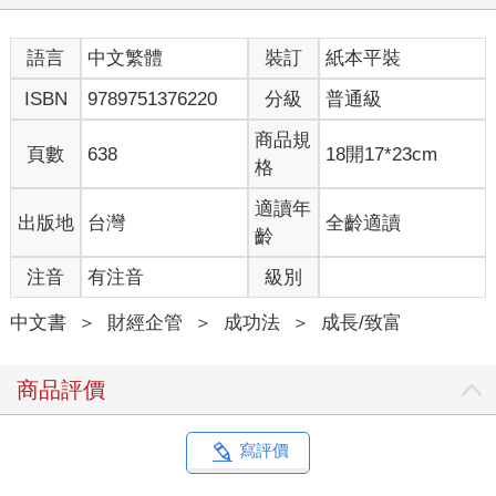
語言
中文繁體
裝訂
紙本平裝
ISBN
9789751376220
分級
普通級
商品規
頁數
638
18開17*23cm
格
適讀年
出版地
台灣
全齡適讀
齡
注音
有注音
級別
中文書
＞
財經企管
＞
成功法
＞
成長/致富
商品評價
寫評價