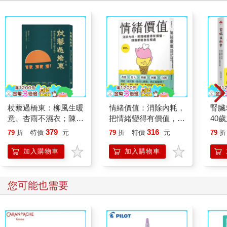
杖藜過橋東：柳風生暖
情緒價值：消除內耗，
腎臟
意、杏雨不濕衣；陳亮
把情緒變得有價值，跟
40
恭談以心轉境的適齡漫
誰都能自在相處
就告
379
316
79
折
特價
元
79
折
特價
元
79
折
想
加入購物車
加入購物車
您可能也需要