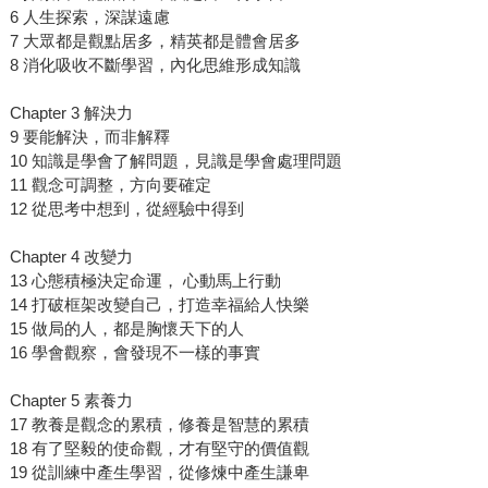
6 人生探索，深謀遠慮
7 大眾都是觀點居多，精英都是體會居多
8 消化吸收不斷學習，內化思維形成知識
Chapter 3 解決力
9 要能解決，而非解釋
10 知識是學會了解問題，見識是學會處理問題
11 觀念可調整，方向要確定
12 從思考中想到，從經驗中得到
Chapter 4 改變力
13 心態積極決定命運， 心動馬上行動
14 打破框架改變自己，打造幸福給人快樂
15 做局的人，都是胸懷天下的人
16 學會觀察，會發現不一樣的事實
Chapter 5 素養力
17 教養是觀念的累積，修養是智慧的累積
18 有了堅毅的使命觀，才有堅守的價值觀
19 從訓練中產生學習，從修煉中產生謙卑