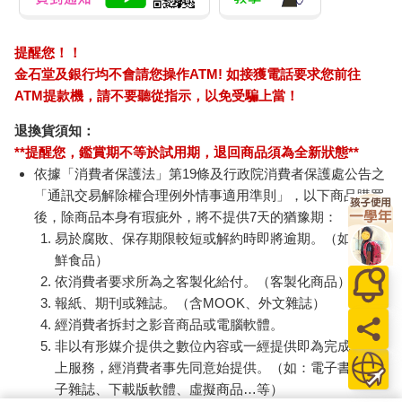
提醒您！！
金石堂及銀行均不會請您操作ATM! 如接獲電話要求您前往
ATM提款機，請不要聽從指示，以免受騙上當！
退換貨須知：
**提醒您，鑑賞期不等於試用期，退回商品須為全新狀態**
依據「消費者保護法」第19條及行政院消費者保護處公告之
「通訊交易解除權合理例外情事適用準則」，以下商品購買
後，除商品本身有瑕疵外，將不提供7天的猶豫期：
易於腐敗、保存期限較短或解約時即將逾期。（如：生
鮮食品）
依消費者要求所為之客製化給付。（客製化商品）
報紙、期刊或雜誌。（含MOOK、外文雜誌）
經消費者拆封之影音商品或電腦軟體。
非以有形媒介提供之數位內容或一經提供即為完成之線
上服務，經消費者事先同意始提供。（如：電子書、電
子雜誌、下載版軟體、虛擬商品…等）