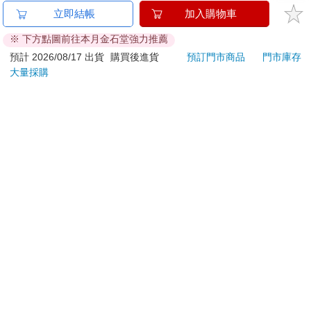
已拆封之個人衛生用品。（如：內衣褲、刮鬍刀、除毛
立即結帳
加入購物車
刀…等）
※ 下方點圖前往本月金石堂強力推薦
若非上列種類商品，均享有到貨7天的猶豫期（含例假
日）。
預計 2026/08/17 出貨
購買後進貨
預訂門市商品
門市庫存
大量採購
辦理退換貨時，商品（組合商品恕無法接受單獨退貨）必須
是您收到商品時的原始狀態（包含商品本體、配件、贈品、
保證書、所有附隨資料文件及原廠內外包裝…等），請勿直
接使用原廠包裝寄送，或於原廠包裝上黏貼紙張或書寫文
字。
退回商品若無法回復原狀，將請您負擔回復原狀所需費用，
嚴重時將影響您的退貨權益。