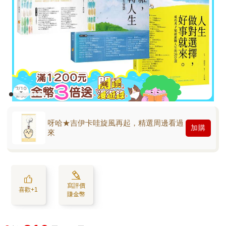
呀哈★吉伊卡哇旋風再起，精選周邊看過
加購
來
寫評價
喜歡+1
賺金幣