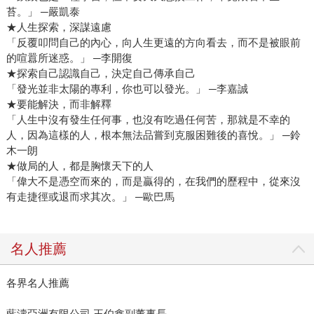
苔。」 ─嚴凱泰
★人生探索，深謀遠慮
「反覆叩問自己的內心，向人生更遠的方向看去，而不是被眼前
的喧囂所迷惑。」 ─李開復
★探索自己認識自己，決定自己傳承自己
「發光並非太陽的專利，你也可以發光。」 ─李嘉誠
★要能解決，而非解釋
「人生中沒有發生任何事，也沒有吃過任何苦，那就是不幸的
人，因為這樣的人，根本無法品嘗到克服困難後的喜悅。」 ─鈴
木一朗
★做局的人，都是胸懷天下的人
「偉大不是憑空而來的，而是贏得的，在我們的歷程中，從來沒
有走捷徑或退而求其次。」 ─歐巴馬
名人推薦
各界名人推薦
藍濤亞洲有限公司 王伯鑫副董事長