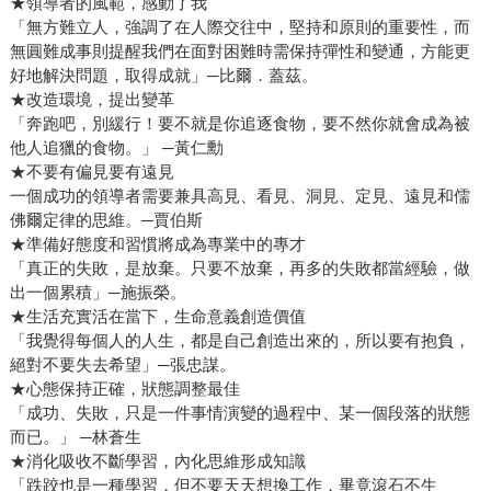
★領導者的風範，感動了我
「無方難立人，強調了在人際交往中，堅持和原則的重要性，而
無圓難成事則提醒我們在面對困難時需保持彈性和變通，方能更
好地解決問題，取得成就」─比爾．蓋茲。
★改造環境，提出變革
「奔跑吧，別緩行！要不就是你追逐食物，要不然你就會成為被
他人追獵的食物。」 ─黃仁勳
★不要有偏見要有遠見
一個成功的領導者需要兼具高見、看見、洞見、定見、遠見和儒
佛爾定律的思維。─賈伯斯
★準備好態度和習慣將成為專業中的專才
「真正的失敗，是放棄。只要不放棄，再多的失敗都當經驗，做
出一個累積」─施振榮。
★生活充實活在當下，生命意義創造價值
「我覺得每個人的人生，都是自己創造出來的，所以要有抱負，
絕對不要失去希望」─張忠謀。
★心態保持正確，狀態調整最佳
「成功、失敗，只是一件事情演變的過程中、某一個段落的狀態
而已。」 ─林蒼生
★消化吸收不斷學習，內化思維形成知識
「跌跤也是一種學習，但不要天天想換工作，畢竟滾石不生