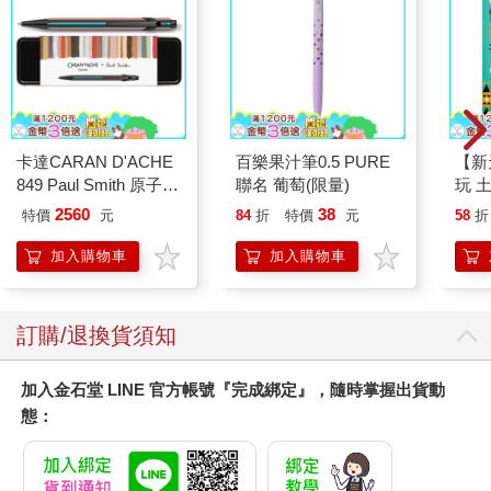
卡達CARAN D'ACHE
百樂果汁筆0.5 PURE
【新
849 Paul Smith 原子筆
聯名 葡萄(限量)
玩 
ED.5 條紋黑
2560
38
特價
元
84
折
特價
元
58
折
加入購物車
加入購物車
訂購/退換貨須知
加入金石堂 LINE 官方帳號『完成綁定』，隨時掌握出貨動
態：