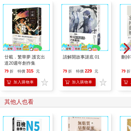
在風平浪靜時，人們往往不懂得休息充電，而是不斷向外尋找刺
激。大腦會向雙手下達指令：「快去找能刺激多巴胺分泌的東
西！」於是，我們就把手伸向遙控器，點開Netflix，或者用手機
打開YouTube──不管做什麼都好，就是無法暫時靜下來。面臨這
種情況時，不妨讓自己集中在「最小限度的刺激」，以此獲得
「相對完整」的休息。方法很簡單，就是專注於細微的感官刺
激，藉此騙過大腦。例如：
．觀看下雨或營火的影片
廿載．繁華夢 護玄出
請解開故事謎底 01
刪掉
．每天花十分鐘放空，什麼也不做
道20週年創作集
．站在蓮蓬頭下，讓水打在身上
315
229
．專注聆聽大自然的聲音
79
折
特價
元
79
折
特價
元
79
折
．凝視燃燒的燭火
加入購物車
加入購物車
．睡前不使用電子產品
．重複機械式的動作
其他人也看
屬於自己的充電時光，在日常生活中就能找到。也許是拼圖、洗
碗、摺毛巾，或是在白紙上漫無目的地塗鴉。只要開始重複簡單
的動作，大腦便能獲得短暫的歇息。
在漸漸濃密的樹蔭下，在適度慵懶的陽光中，「休息」正向我們
招手。此刻，是該停下來補充能量了。六月，是屬於休息的季