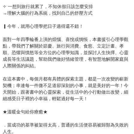
✧ 一想到旅行就累了，不知休假日該怎麼安排
→理解大腦的行為系統，找到自己的舒壓方式
▎今年，就用心理學把日子過得還不錯！
面對一年四季輪番上演的煩惱、喜悅或惆悵，本書援引心理學觀
點，帶我們了解關於節慶、旅行與消費、食慾、立定計畫、孝
順、恐懼與憤怒等全方位的心理學知識，並探討人生抉擇、心靈
成長等生活議題，幫助我們做好情緒管理，有智慧地解開家庭與
人際關係的糾結。
在這本書中，每個月都有具體的探索主題，都是一次改變的嶄新
契機；串連每一件微不足道卻深刻的小事，就是美好的一年！今
天開始，跟著書中的心靈探索，從生活中的小行動做出改變，細
細感受日子裡的小幸福，輕鬆過好每一天！
★溫暖金句給你療癒★
．當成功的基準被架得太高，普通的生活便容易被歸類為失敗的
人生。