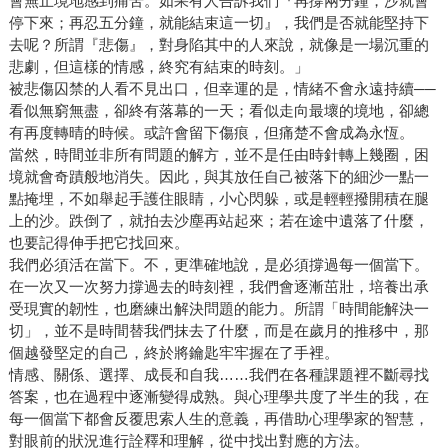
會無止境地感到痛苦。如果有人告訴我們『再撐兩分鐘，沙就會
停下來；再忍五分鐘，就能結束這一切』，我們是否就能堅持下
去呢？所謂『悲傷』，對身陷其中的人來說，就像是一場沉重的
悲劇，但這樣的情感，終究有結束的時刻。」
被悲傷囚禁的人看不見出口，但幸運的是，情緒不會永遠持續──
看似無窮無盡，卻終有落幕的一天；看似走向最壞的境地，卻總
有再度轉晴的時候。或許會留下傷痕，但痛楚不會成為永恆。
當然，時間並非所有問題的解方，並不是任由時針轉上幾圈，困
境就會奇蹟般地消失。因此，與其放任自己被落下的細沙一點一
點掩埋，不如舉起手護住眼睛，小心閃躲，或是輕輕撥開積在腿
上的沙。跌倒了，就拍去沙塵再站起來；若在途中遺落了什麼，
也要記得伸手把它找回來。
我們必須活在當下。不，更準確地說，是必須撐過每一個當下。
在一次又一次努力撐過去的時刻裡，我們會逐漸茁壯，培養出承
受現實的韌性，也磨練出解決問題的能力。所謂「時間能解決一
切」，並不是時間替我們抹去了什麼，而是在歲月的推移中，那
個越發堅定的自己，終於將鑰匙牢牢握在了手裡。
情感、關係、選擇、成長和自我……我們在各種課題裡不斷尋找
答案，也在過程中逐漸變得成熟。與心理學共度了半生的我，在
每一個當下都會反覆思索人生的意義，再借助心理學家的智慧，
對眼前的狀況進行詮釋和理解，從中找出對應的方法。