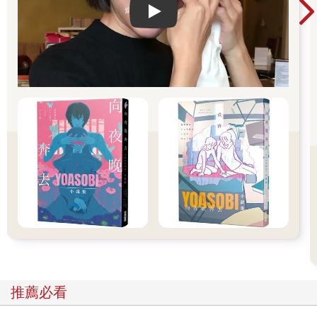
第一趟長途車程前往外地演講。那次的現場氣氛非常熱烈，身為
Play video
內向型講師的我，連續傾注了三小時的能量，以至於演講結束
後，整個人就像被抽乾了一樣。當我握著方向盤，準備開車返家
時，腦海裡突然響起一句話：「啊，沒油了！」以前汽油即將耗
盡、車子快要停下來時，爸爸經常會這麼說。我為什麼忽然想起
這句話呢？因為我的「加油警示燈」亮了──不是車子，而是我的
身體。我快要累垮了，但我沒有停下來「加油」，反而硬撐著繼
續前進。「打起精神吧！」我如此激勵自己，然後播放我喜歡的
流行樂，這是我開車時用來提振精神的音樂。可是，聽不到幾分
鐘，我卻覺得音樂好吵，這是我第一次覺得自己喜歡的歌這麼嘈
雜。於是，我關掉音樂，在一片寂靜之中，專注地踩著油門與煞
車，緩慢而平穩地開到家。那短暫的寧靜，才讓我真正覺得自己
活了過來。
人一旦精疲力盡，就會自動切換到「休息模式」：不想看、不想
聽、不想動。當身體半點力氣也沒有時，只能倒頭昏睡，直到一
覺醒來，才能再次感到身體變得輕盈。不過，這種「昏睡式的休
息」，其實是一種警訊，代表身體已經過度疲勞。長期處於這種
倦怠中，如果又逢人生出現重大變化，就容易因為缺乏應對的能
量而崩潰。因此，在精疲力竭之前，我們必須定期讓身體停下來
推薦必看
充電，給自己一段真正的休息時光。