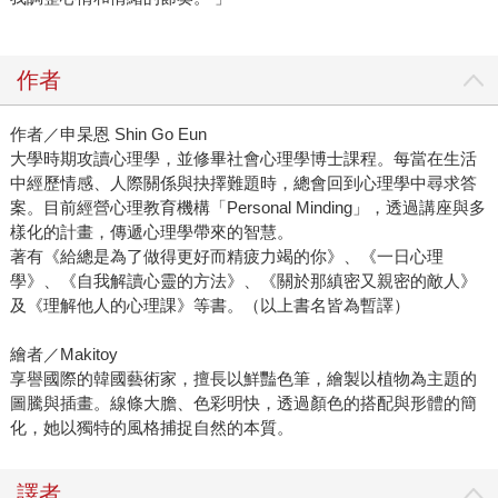
作者
作者／申杲恩 Shin Go Eun
大學時期攻讀心理學，並修畢社會心理學博士課程。每當在生活
中經歷情感、人際關係與抉擇難題時，總會回到心理學中尋求答
案。目前經營心理教育機構「Personal Minding」，透過講座與多
樣化的計畫，傳遞心理學帶來的智慧。
著有《給總是為了做得更好而精疲力竭的你》、《一日心理
學》、《自我解讀心靈的方法》、《關於那縝密又親密的敵人》
及《理解他人的心理課》等書。（以上書名皆為暫譯）
繪者／Makitoy
享譽國際的韓國藝術家，擅長以鮮豔色筆，繪製以植物為主題的
圖騰與插畫。線條大膽、色彩明快，透過顏色的搭配與形體的簡
化，她以獨特的風格捕捉自然的本質。
譯者