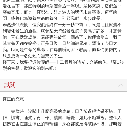
活在當下，那些特別的時刻便會逐一浮現。嚴格來說，它們並非
突如其來，而是一直都在，只是過去的我們未曾察覺。這些瞬
間，終將化為滋養生命的養分，引領我們一步步成長。
雖然步伐緩慢，但我們始終在一分一秒中前行，只是往往察覺不
到變化發生的過程。就像某天忽然發現孩子長高了許多，才驚覺
他一直在默默成長。若能專注於每一個當下，你便會明白：我們
其實每天都在蛻變，正是日復一日的細微累積，塑造了今日之
我。時間是生命的導師，在每個瞬間留下教誨，而我們要做的，
只是成為一名勤勉而誠懇的學生。
接下來，我要把這位導師──十二個月的時光，介紹給你。請以熱
烈的掌聲，歡迎它的到來吧！
試閱
真正的充電
二十幾歲時，沒闖出什麼亮眼的成績，日子卻過得忙碌不堪。工
作、讀書、睡覺，再工作、讀書、睡覺，如此不斷重複。整個人
彷彿被困在無法停止的轉輪裡，身心都被磨得破碎不堪。那時若