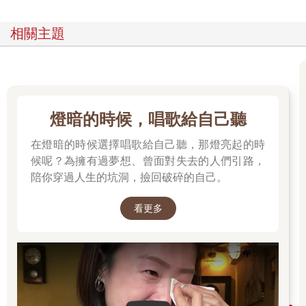
問題是，什麼都不做並不容易，因為人類天生就會不斷尋找刺
激。我曾開設過一個YouTube頻道，上傳了幾支大約十分鐘的講
相關主題
座影片。那時，我以為這些影片會受到熱烈關注，沒想到第一則
回饋卻是：「××，廢話真多！」看到留言的那天起，我就放棄了
當YouTuber的夢想。世界正變得越來越快，人們追求迅速、強
烈、刺激的事物，就連科普教育也不例外。對於感興趣的主題，
大家急著要聽重點，凡是開場冗長、鋪陳太多的內容，都會讓人
燈暗的時候，唱歌給自己聽
感到煩躁。
如今，我們活在一個「多巴胺成癮」的時代。「多巴胺」是大腦
在燈暗的時候選擇唱歌給自己聽，那燈亮起的時
的一種神經傳導物質，當它大量釋放時，我們會感受到興奮和愉
候呢？為擁有過夢想、曾面對失去的人們引路，
悅，而大腦會牢牢記住這種感覺，並且為了再次體驗那份快樂，
會不斷重複同樣的行為。例如，我們會無止境地觀看他人用極端
陪你穿過人生的坑洞，撿回破碎的自己。
方式吃東西的影片，或是重播某人將酒瓶從高處摔碎的畫面。大
腦每一次接受這些刺激，就會釋放多巴胺讓我們感到興奮。在這
看更多
樣的時代，靜心沉思的機會正逐漸消失，大腦變得無法忍受緩慢
的節奏，反而催促著我們──不，不是這個！給我更快、更強烈的
刺激！
生活也需要定時充電
我第一次體驗到徹底的休息，其實是個意外。那天，我開了人生