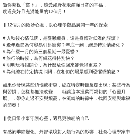
邀你凝視「當下」，感受如野花般鋪滿日常的幸福，
度過美好且充滿能量的12個月！
▎12個月的微妙心境，以心理學觀點展開一年的探索
# 入秋後心情低落，是憂鬱纏身，還是身體對低溫的誤讀？
# 逢年過節為何容易引起衝突？年底一到，總是特別情緒化？
# 為什麼一月的第三個星期一最憂鬱？
# 旅行的時候，為何錢花得特別快？
# 明明玩得很開心，為什麼放假回來卻覺得更累？
# 為何總在特定情境卡關，在相似的場景感到恐懼或憤怒？
如果你發現某些煩惱或衝突，總在特定時節反覆出現；某些行為
與習慣，怎樣都無法改變⋯⋯就讓這本溫柔而親切的「心靈月
曆」，帶你走過不安與煩憂，在流轉的時節中，找回安穩與幸福
的節奏！
▎從日常小事守護心靈，遇見更強韌的自己
有感於季節變化、外部環境對人類行為的影響，社會心理學家申