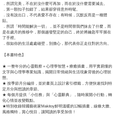
．所謂完美，不在於沒什麼可再加，而在於沒什麼需要減去。
．第一顆扣子扣錯了，結果卻穿得意外時髦。
．沒有說出口，不代表愛不存在；有時候，沉默反而是一種體
貼。
．所謂「時間能解決一切」，並不是時間替我們抹去了什麼，而
是在歲月的推移中，那個越發堅定的自己，終於將鑰匙牢牢握在
了手裡。
．假如你的生活處處碰壁，別擔心，那代表你正走往對的方向。
【本書特色】
★ 一整年分的心靈觀察＋心理學智慧＋療癒插畫，用平實易懂的
文字與心理學專業知識，揭開日常情緒與生活現象背後的心理狀
態。
★ 按季節月分編排，並於書頁上設計索引標籤，方便快速找到特
定月分與想讀的章節。
★ 每個月提供「小任務」與「心靈辭典」，隨時展開小行動，轉
化心情並改變觀點。
★特別收錄韓國藝術家Makitoy鮮明溫暖的12幅插畫，線條大膽、
風格獨特，賞心悅目，讓閱讀的享受加倍！