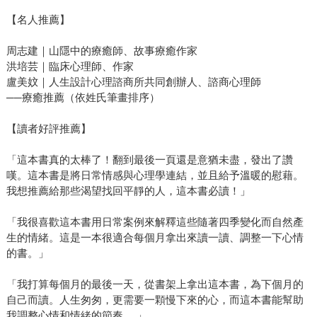
【名人推薦】
周志建｜山隱中的療癒師、故事療癒作家
洪培芸｜臨床心理師、作家
盧美妏｜人生設計心理諮商所共同創辦人、諮商心理師
──療癒推薦（依姓氏筆畫排序）
【讀者好評推薦】
「這本書真的太棒了！翻到最後一頁還是意猶未盡，發出了讚
嘆。這本書是將日常情感與心理學連結，並且給予溫暖的慰藉。
我想推薦給那些渴望找回平靜的人，這本書必讀！」
「我很喜歡這本書用日常案例來解釋這些隨著四季變化而自然產
生的情緒。這是一本很適合每個月拿出來讀一讀、調整一下心情
的書。」
「我打算每個月的最後一天，從書架上拿出這本書，為下個月的
自己而讀。人生匆匆，更需要一顆慢下來的心，而這本書能幫助
我調整心情和情緒的節奏。 」