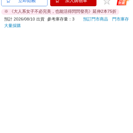
PROBOX 鍍金接頭
怪獸8號 特別篇 保科
雙色
立即結帳
加入購物車
在電子郵件中。若時間允許，提前抵達現場確認環境也是個好方
1M microUSB 2.0 傳
特休日小冊子套組[限
罩（
※ 《大人系女子不必完美，也能活得閃閃發亮》延伸2本75折
輸線－黑
加購]
法。如果擔心手一直發抖，可以練習將手輕搭在講臺上，或是自
199
180
特價
元
特價
元
特價
預計 2026/08/10 出貨
參考庫存量：3
預訂門市商品
門市庫存
然地插進口袋。只要將焦慮具體化，就能順利地找到對策。
大量採購
然而，有些焦慮卻很難用這種方式化解，那就是所謂的「非理性
加入購物車
加入購物車
信念」。認知行為治療心理學家亞伯．艾里斯（Albert Ellis）指
出，有幾種非理性信念，往往是心理問題的根源，常見的包括：
訂購/退換貨須知
．我必須表現得盡善盡美。
．我必須在所有事情上都獲得成功。
加入金石堂 LINE 官方帳號『完成綁定』，隨時掌握出貨動
．我一定要把每件事都做到毫無瑕疵。
態：
．所有人都必須喜歡我。
．所有人都必須尊重我。
．世界理應按照我期望的方式運轉。
．若事情不按預期發展，人生便會以悲劇告終。
雖然理智上明白這些想法並不合理，但它們卻悄悄地在心底扎
提醒您！！
根。若不修正這些信念，我們將終日被焦慮所困，生活在憂鬱的
金石堂及銀行均不會請您操作ATM! 如接獲電話要求您前往
陰影之下。在認知行為治療中，用來調整非理性信念的方法為
ATM提款機，請不要聽從指示，以免受騙上當！
「ABCDE轉念法」，英文字母分別代表以下五個步驟：
退換貨須知：