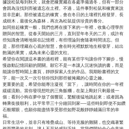
據說松鼠每到秋天，就會把橡實藏在各處準備過冬，但有一部分
會因為沒找到而被遺忘在土裡。不過，這件事對松鼠和橡實來說
並非悲劇。那些被遺忘的橡實，會在冬日的土壤裡扎根發芽、長
成樹木，最後化為森林，再次為松鼠提供珍貴的養分。
如同拾起橡實一般，我們也將在接下來的一年裡，收集心理學所
贈與的智慧。從春天開始的三月，直到翌年冬天的二月，或許有
些知識會清晰地留在記憶裡，有些理論則會隨著時間淡忘。但
是，那些埋藏在心底的智慧，會在時光裡默默地生根發芽，結出
飽滿的果實，成為未來心靈的支柱。
希望你在閱讀這本書的過程裡，能有某些字句讓你停下腳步，慢
慢啟動記憶回顧的開關。願它不是一本讓人沉迷快讀的書，而是
能讓你暫時闔上書頁，靜靜探索人生的作品。我期盼書裡的文
字，能一次又一次引領你找到那些被掩藏的心靈之鑰。
更重要的是，希望你能專注凝視「當下」，讓時間在你的一年裡
緩緩流動。當你發現想吃的三角飯糰，在架上剛好只剩最後一
個；看到小狗在夢中放了個響屁，驚醒後猛地跳起來；或者因為
轉乘銜接順利，比平常早三十分鐘回到家──這些時刻即使不如鑽
石般耀眼，也願你能盡情享受那些如野花般靜靜鋪滿日常的幸
福。
日常生活中，並非只有堆疊成山、等待克服的難關，也交織著繁
複而豐盈的片刻，讓人不至於感到乏味。當我們開始全心全意地