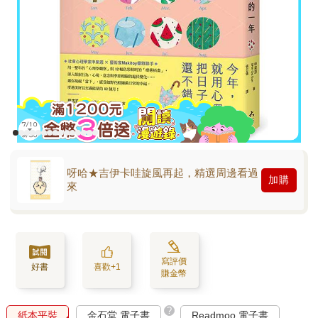
呀哈★吉伊卡哇旋風再起，精選周邊看過
加購
來
寫評價
好書
喜歡+1
賺金幣
?
紙本平裝
金石堂 電子書
Readmoo 電子書