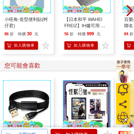
說，我們是因為明確的對象而感到恐懼。假如你半夜躺下準備睡
覺，忽然覺得背脊發涼、心裡莫名地發毛，這種情緒屬於「焦
慮」；但若衣櫃裡突然傳來窸窣的聲響，這時感受到的情緒便是
小呸角-造型便利貼(蚵
【日本和平 WAHEI
百樂果
「恐懼」。
仔君)
FREIZ】IH爐可用 方
聯名
型油炸鍋 鍋子 油鍋
30
999
86
折
特價
元
56
折
特價
元
84
折
與焦慮和諧共處的方法
焦慮與恐懼，是我們在人生中會不斷經歷、深植於日常的情緒。
加入購物車
加入購物車
不過，由於兩者的本質並不相同，所以應對與克服的方法也有所
區別。恐懼的對象相對明確，可以透過避開威脅或接受心理治
療，讓自己不再對該對象感到恐懼。反之，焦慮的對象沒有實
您可能會喜歡
體，因此解決起來也較為困難。對未來的不安、前往陌生場域的
惶恐，或是結交新朋友的不自在，我們往往連自己究竟為什麼焦
慮都難以釐清。因此，此處真正的課題，就是找出深藏在「焦
慮」背後，尚未被發現的「恐懼」本質。
前面提到的「簡報焦慮」，通常來自一種模糊的預感──明天的報
告有可能會搞砸。那麼，就可以試著把這份模糊的預感具體化：
在發表時，可能會遇到哪些狀況？也許是突然忘詞而語塞，或是
投影片打不開而無法開場，又或者是手不停地顫抖，被人投以訕
笑的目光。當恐懼的情境變得清晰且具體，便能透過努力來克
服。我們可以反覆練習十次、二十次，直到確信自己不會忘詞；
演講檔案可以準備多種版本，分別存入隨身碟、雲端硬碟或夾帶