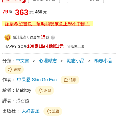
363
79
折
元
460
元
認購希望書包，幫助弱勢孩童上學不中斷！
15
預計最高可得金幣
點
?
100累1點 4點抵1元
HAPPY GO享
折抵無上限
分類：
中文書
＞
心理勵志
＞
勵志小品
＞
勵志小品
追蹤
作者：
申杲恩 Shin Go Eun
追蹤
繪者：
Makitoy
追蹤
譯者：
張召儀
出版社：
大好書屋
追蹤