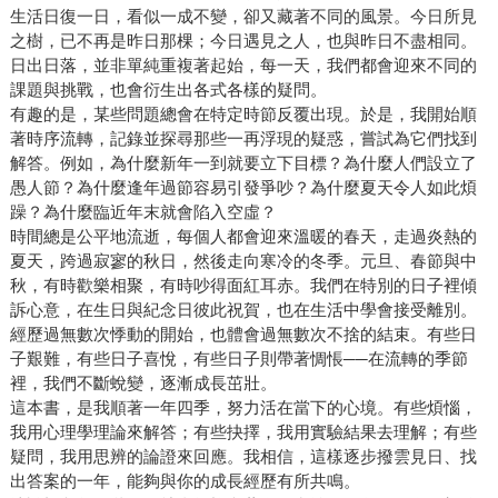
生活日復一日，看似一成不變，卻又藏著不同的風景。今日所見
之樹，已不再是昨日那棵；今日遇見之人，也與昨日不盡相同。
日出日落，並非單純重複著起始，每一天，我們都會迎來不同的
課題與挑戰，也會衍生出各式各樣的疑問。
有趣的是，某些問題總會在特定時節反覆出現。於是，我開始順
著時序流轉，記錄並探尋那些一再浮現的疑惑，嘗試為它們找到
解答。例如，為什麼新年一到就要立下目標？為什麼人們設立了
愚人節？為什麼逢年過節容易引發爭吵？為什麼夏天令人如此煩
躁？為什麼臨近年末就會陷入空虛？
時間總是公平地流逝，每個人都會迎來溫暖的春天，走過炎熱的
夏天，跨過寂寥的秋日，然後走向寒冷的冬季。元旦、春節與中
秋，有時歡樂相聚，有時吵得面紅耳赤。我們在特別的日子裡傾
訴心意，在生日與紀念日彼此祝賀，也在生活中學會接受離別。
經歷過無數次悸動的開始，也體會過無數次不捨的結束。有些日
子艱難，有些日子喜悅，有些日子則帶著惆悵──在流轉的季節
裡，我們不斷蛻變，逐漸成長茁壯。
這本書，是我順著一年四季，努力活在當下的心境。有些煩惱，
我用心理學理論來解答；有些抉擇，我用實驗結果去理解；有些
疑問，我用思辨的論證來回應。我相信，這樣逐步撥雲見日、找
出答案的一年，能夠與你的成長經歷有所共鳴。