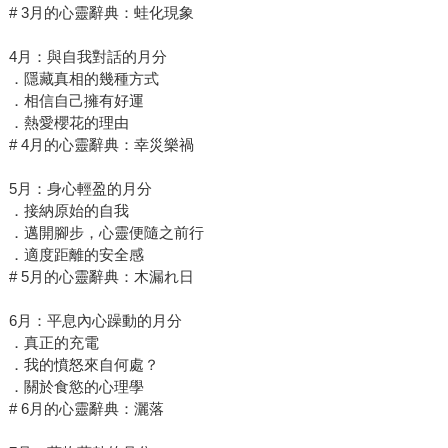
# 3月的心靈辭典：蛙化現象
4月：與自我對話的月分
．隱藏真相的幾種方式
．相信自己擁有好運
．熱愛櫻花的理由
# 4月的心靈辭典：幸災樂禍
5月：身心輕盈的月分
．接納原始的自我
．邁開腳步，心靈便隨之前行
．適度距離的安全感
# 5月的心靈辭典：木漏れ日
6月：平息內心躁動的月分
．真正的充電
．我的憤怒來自何處？
．關於食慾的心理學
# 6月的心靈辭典：灑落