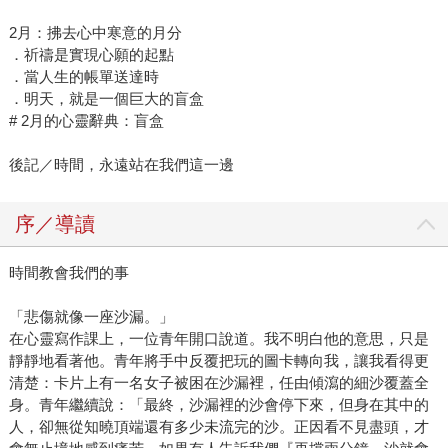
2月：拂去心中寒意的月分
．祈禱是實現心願的起點
．當人生的帳單送達時
．明天，就是一個巨大的盲盒
# 2月的心靈辭典：盲盒
後記／時間，永遠站在我們這一邊
序／導讀
時間教會我們的事
「悲傷就像一座沙漏。」
在心靈寫作課上，一位青年開口說道。我不明白他的意思，只是
靜靜地看著他。青年將手中反覆把玩的圖卡轉向我，讓我看得更
清楚：卡片上有一名女子被困在沙漏裡，任由傾瀉的細沙覆蓋全
身。青年繼續說：「最終，沙漏裡的沙會停下來，但身在其中的
人，卻無從知曉頂端還有多少未流完的沙。正因看不見盡頭，才