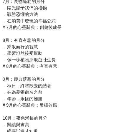
7月：萬物蓬勃的月分
．陽光賜予我們的禮物
．戰勝恐懼的方法
．在消費中發現的幸福公式
# 7月的心靈辭典：創傷後成長
8月：有喜有悲的月分
．乘浪而行的智慧
．學習坦然接受幫助
．像一株植物那般茁壯生長
# 8月的心靈辭典：有喜有悲
9月：慶典落幕的月分
．秋日，終將散去的酷暑
．在為憂鬱命名之前
．年節，永恆的難題
# 9月的心靈辭典：吊橋效應
10月：夜色漸長的月分
．閱讀與書寫
．總要試過才知道