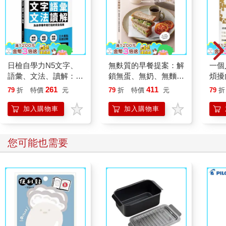
節。
明天，就是一個巨大的盲盒
一年之中，我們擁有兩次重新開始的機會：一月與三月。一月像
日檢自學力N5文字、
無麩質的早餐提案：解
一個
是一份從天而降的禮物，令人心生期待，彷彿人生會自動重啟，
語彙、文法、讀解：為
鎖無蛋、無奶、無麵粉
煩擾
也因此多了幾分勇氣。相較之下，三月總帶著一種難以言喻的責
自學備考者打造的完全
的全素新體驗
「可
261
411
79
折
特價
元
79
折
特價
元
79
折
任感與壓力。新學期展開、新的工作安排上路，萬事都需要重新
指南
的禪
嘗試、重新適應，心裡不免湧起緊繃與不安。正因如此，每當三
加入購物車
加入購物車
月將近，焦慮與恐懼便顯得格外清晰。
焦慮與恐懼，這兩種情緒看似相近，實則本質迥異。焦慮是模糊
的，它指向的是無法預測的遙遠未來，是對沒有實體的對象所產
您可能也需要
生的憂慮情緒。以「簡報焦慮」（發表演說時的不安）為例，這
種不安並沒有具體的對象，我們也無法預測究竟會發生什麼事。
然而，正是因為那種「總覺得會有意外發生」的模糊擔憂，讓我
們對站在眾人面前感到畏縮。
相反地，恐懼（害怕）是當我們感覺自己受到具體的威脅時所產
生的情緒。例如開車時因大雪紛飛而視線不良、深夜感覺有人尾
隨在後，或是必須進入較深的水域時所產生的懼怕等等。也就是