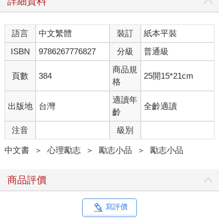
詳細資料
玩得很開心，為什麼還是這麼累？」
我們的身體就像智慧型手機一樣，電量會隨著時間耗盡。如果在
應該充電的時間，卻放任自己盡情玩樂，最後會發生什麼事呢？
語言
中文繁體
裝訂
紙本平裝
就像拿著快沒電的手機繼續玩遊戲、拍照、和朋友聊天一樣，電
池只會消耗得更快。換句話說，快樂只能帶來一時的刺激，並不
ISBN
9786267776827
分級
普通級
能讓我們獲得電力。
用來測量壓力程度的「社會再適應評估量表」，列出了一些會消
商品規
頁數
384
25開15*21cm
耗人們能量的壓力來源。有趣的是，其中竟包含假期、聖誕節、
格
結婚、搬家這些看似幸福的事。我們往往認為壓力來自負面事
件，但壞事本身並不等於壓力。壓力的來源，其實是「變化」。
適讀年
出版地
台灣
全齡適讀
當生活出現變化，無論是好事或壞事，只要我們必須去適應改
齡
變，就會感受到壓力並消耗能量。因此，如果想讓自己真正充飽
注音
級別
電，那就要停留在沒有變化的狀態裡──什麼都不做，不接受任何
刺激，只是靜靜地放空。快樂也好、痛苦也罷，唯有讓自己停止
中文書
＞
心理勵志
＞
勵志小品
＞
勵志小品
運轉，才能獲得真正的休息。
「休息」一詞在字典裡的定義，是指「停止正在做的事，獲得歇
息」。此處的重點在於「停止」，如同按下影片的暫停鍵一樣，
商品評價
必須讓大腦暫時進入靜止狀態。我們的身體擁有神奇的自我充電
系統，不必插上充電器，只要等待時間過去，就能自動恢復能
量。例如閉著眼睛躺在床上，或是關燈坐在沙發上發呆，讓自己
寫評價
靜下來，不做任何耗費能量的事，大腦就能充電。