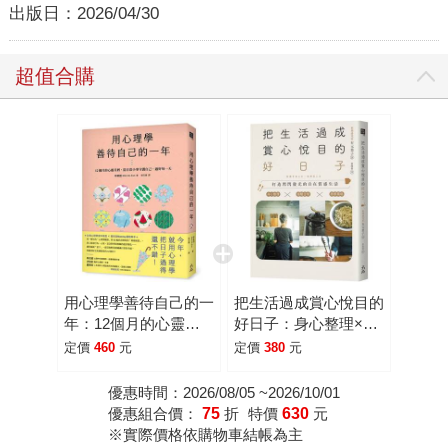
出版日：
2026/04/30
超值合購
用心理學善待自己的一
把生活過成賞心悅目的
年：12個月的心靈月
好日子：身心整理×極
曆，從日常小事守護自
簡日常×居家風格，打
定價
460
元
定價
380
元
己，過好每一天
造閃閃發光的自在質感
生活
優惠時間：2026/08/05 ~2026/10/01
優惠組合價：
75
折
特價
630
元
※實際價格依購物車結帳為主