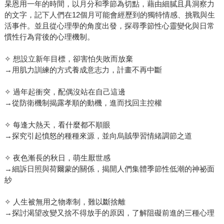
杲恩用一年的時間，以月分和季節為切點，藉由細膩且具洞察力
的文字，記下人們在12個月可能會經歷到的獨特情感、挑戰與生
活事件。並且從心理學的角度出發，探尋季節性心靈變化與日常
慣性行為背後的心理機制。
✧ 想設立新年目標，卻害怕失敗而放棄
→用肌力訓練的方式養成意志力，計畫不再中斷
✧ 過年起衝突，配偶沒站在自己這邊
→從防衛機制揭露孝順的動機，進而找回主控權
✧ 每逢大熱天，看什麼都不順眼
→探究引起憤怒的種種來源，並向烏賊學習情緒調節之道
✧ 夜色漸長的秋日，萌生厭世感
→細訴日照與荷爾蒙的關係，揭開人們集體季節性低潮的神祕面
紗
✧ 人生被無用之物牽制，難以斷捨離
→探討渴望改變又捨不得放手的原因，了解阻礙前進的三種心理