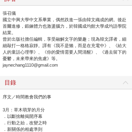
張召儀
國立中興大學中文系畢業，偶然跌進一張由韓文織成的網。後赴
首爾進修，鍛鍊體力也激盪腦力，於韓國成均館大學成均語學院
結業。
曾於出版社擔任編輯，享受融解文字的樂趣；現為韓文譯者，細
細敲打一格格寂靜。譯有《我不是懶，而是在充電中》、《給大
人的童話心理學》、《你的愛情需要人間清醒》、《過去留下的
憂鬱，未來帶來的焦慮》等。
jaynechang1110@gmail.com
目錄
序文／時間教會我們的事
3月：草木萌芽的月分
．以斷捨離揭開序幕
．行動之始，改變之時
．新關係的相處準則