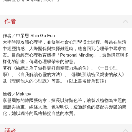
作者
作者／申杲恩 Shin Go Eun
大學時期攻讀心理學，並修畢社會心理學博士課程。每當在生活
中經歷情感、人際關係與抉擇難題時，總會回到心理學中尋求答
案。目前經營心理教育機構「Personal Minding」，透過講座與多
樣化的計畫，傳遞心理學帶來的智慧。
著有《給總是為了做得更好而精疲力竭的你》、《一日心理
學》、《自我解讀心靈的方法》、《關於那縝密又親密的敵人》
及《理解他人的心理課》等書。（以上書名皆為暫譯）
繪者／Makitoy
享譽國際的韓國藝術家，擅長以鮮豔色筆，繪製以植物為主題的
圖騰與插畫。線條大膽、色彩明快，透過顏色的搭配與形體的簡
化，她以獨特的風格捕捉自然的本質。
譯者