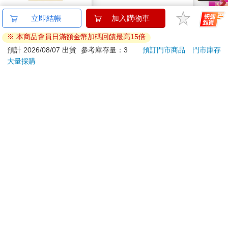
在電子郵件中。若時間允許，提前抵達現場確認環境也是個好方
吉伊卡哇 亞克力鑰匙
【hereu】hero專屬替
ONE
立即結帳
加入購物車
法。如果擔心手一直發抖，可以練習將手輕搭在講臺上，或是自
圈-兔兔
換電池
(首刷
然地插進口袋。只要將焦慮具體化，就能順利地找到對策。
※ 本商品會員日滿額金幣加碼回饋最高15倍
124
490
95
折
特價
元
特價
元
85
折
然而，有些焦慮卻很難用這種方式化解，那就是所謂的「非理性
預計 2026/08/07 出貨
參考庫存量：3
預訂門市商品
門市庫存
信念」。認知行為治療心理學家亞伯．艾里斯（Albert Ellis）指
大量採購
加入購物車
加入購物車
出，有幾種非理性信念，往往是心理問題的根源，常見的包括：
．我必須表現得盡善盡美。
訂購/退換貨須知
．我必須在所有事情上都獲得成功。
．我一定要把每件事都做到毫無瑕疵。
．所有人都必須喜歡我。
加入金石堂 LINE 官方帳號『完成綁定』，隨時掌握出貨動
．所有人都必須尊重我。
態：
．世界理應按照我期望的方式運轉。
．若事情不按預期發展，人生便會以悲劇告終。
雖然理智上明白這些想法並不合理，但它們卻悄悄地在心底扎
根。若不修正這些信念，我們將終日被焦慮所困，生活在憂鬱的
提醒您！！
陰影之下。在認知行為治療中，用來調整非理性信念的方法為
「ABCDE轉念法」，英文字母分別代表以下五個步驟：
金石堂及銀行均不會請您操作ATM! 如接獲電話要求您前往
ATM提款機，請不要聽從指示，以免受騙上當！