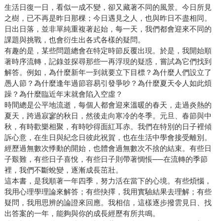
生活日復一日，看似一成不變，卻又藏著不同的風景。今日所見
之樹，已不再是昨日那棵；今日遇見之人，也與昨日不盡相同。
日出日落，並非單純重複著起始，每一天，我們都會迎來不同的
課題與挑戰，也會衍生出各式各樣的疑問。
有趣的是，某些問題總會在特定時節反覆出現。於是，我開始順
著時序流轉，記錄並探尋那些一再浮現的疑惑，嘗試為它們找到
解答。例如，為什麼新年一到就要立下目標？為什麼人們設立了
愚人節？為什麼逢年過節容易引發爭吵？為什麼夏天令人如此煩
躁？為什麼臨近年末就會陷入空虛？
時間總是公平地流逝，每個人都會迎來溫暖的春天，走過炎熱的
夏天，跨過寂寥的秋日，然後走向寒冷的冬季。元旦、春節與中
秋，有時歡樂相聚，有時吵得面紅耳赤。我們在特別的日子裡傾
訴心意，在生日與紀念日彼此祝賀，也在生活中學會接受離別。
經歷過無數次悸動的開始，也體會過無數次不捨的結束。有些日
子艱難，有些日子喜悅，有些日子則帶著惆悵──在流轉的季節
裡，我們不斷蛻變，逐漸成長茁壯。
這本書，是我順著一年四季，努力活在當下的心境。有些煩惱，
我用心理學理論來解答；有些抉擇，我用實驗結果去理解；有些
疑問，我用思辨的論證來回應。我相信，這樣逐步撥雲見日、找
出答案的一年，能夠與你的成長經歷有所共鳴。