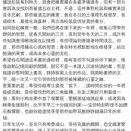
據說松鼠每到秋天，就會把橡實藏在各處準備過冬，但有一部分
會因為沒找到而被遺忘在土裡。不過，這件事對松鼠和橡實來說
並非悲劇。那些被遺忘的橡實，會在冬日的土壤裡扎根發芽、長
成樹木，最後化為森林，再次為松鼠提供珍貴的養分。
如同拾起橡實一般，我們也將在接下來的一年裡，收集心理學所
贈與的智慧。從春天開始的三月，直到翌年冬天的二月，或許有
些知識會清晰地留在記憶裡，有些理論則會隨著時間淡忘。但
是，那些埋藏在心底的智慧，會在時光裡默默地生根發芽，結出
飽滿的果實，成為未來心靈的支柱。
希望你在閱讀這本書的過程裡，能有某些字句讓你停下腳步，慢
慢啟動記憶回顧的開關。願它不是一本讓人沉迷快讀的書，而是
能讓你暫時闔上書頁，靜靜探索人生的作品。我期盼書裡的文
字，能一次又一次引領你找到那些被掩藏的心靈之鑰。
更重要的是，希望你能專注凝視「當下」，讓時間在你的一年裡
緩緩流動。當你發現想吃的三角飯糰，在架上剛好只剩最後一
個；看到小狗在夢中放了個響屁，驚醒後猛地跳起來；或者因為
轉乘銜接順利，比平常早三十分鐘回到家──這些時刻即使不如鑽
石般耀眼，也願你能盡情享受那些如野花般靜靜鋪滿日常的幸
福。
日常生活中，並非只有堆疊成山、等待克服的難關，也交織著繁
複而豐盈的片刻，讓人不至於感到乏味。當我們開始全心全意地