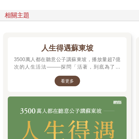
問題是，什麼都不做並不容易，因為人類天生就會不斷尋找刺
激。我曾開設過一個YouTube頻道，上傳了幾支大約十分鐘的講
相關主題
座影片。那時，我以為這些影片會受到熱烈關注，沒想到第一則
回饋卻是：「××，廢話真多！」看到留言的那天起，我就放棄了
當YouTuber的夢想。世界正變得越來越快，人們追求迅速、強
烈、刺激的事物，就連科普教育也不例外。對於感興趣的主題，
大家急著要聽重點，凡是開場冗長、鋪陳太多的內容，都會讓人
人生得遇蘇東坡
感到煩躁。
3500萬人都在聽意公子講蘇東坡，播放量超7億
如今，我們活在一個「多巴胺成癮」的時代。「多巴胺」是大腦
的一種神經傳導物質，當它大量釋放時，我們會感受到興奮和愉
次的人生活法────探問「活著，到底為了什
悅，而大腦會牢牢記住這種感覺，並且為了再次體驗那份快樂，
麼？」────
會不斷重複同樣的行為。例如，我們會無止境地觀看他人用極端
看更多
方式吃東西的影片，或是重播某人將酒瓶從高處摔碎的畫面。大
腦每一次接受這些刺激，就會釋放多巴胺讓我們感到興奮。在這
樣的時代，靜心沉思的機會正逐漸消失，大腦變得無法忍受緩慢
的節奏，反而催促著我們──不，不是這個！給我更快、更強烈的
刺激！
生活也需要定時充電
我第一次體驗到徹底的休息，其實是個意外。那天，我開了人生