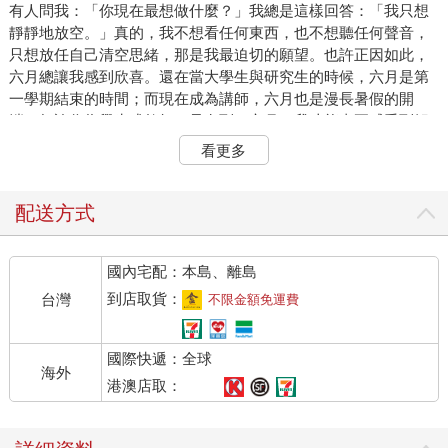
有人問我：「你現在最想做什麼？」我總是這樣回答：「我只想
靜靜地放空。」真的，我不想看任何東西，也不想聽任何聲音，
只想放任自己清空思緒，那是我最迫切的願望。也許正因如此，
六月總讓我感到欣喜。還在當大學生與研究生的時候，六月是第
一學期結束的時間；而現在成為講師，六月也是漫長暑假的開
端。無論作為學生或教師，只有到了六月，我才能真正感受到解
放。
看更多
那麼，當休息的季節到來時，該做些什麼才好呢？大多數人都認
為，休息就該用來玩樂，把「休息」和「玩耍」劃上等號。然
而，「玩」並不是「休息」。回想一下，每次旅程結束後的自
配送方式
己，在火車上、飛機上或車子裡，通常是什麼模樣？無論看了多
美的風景、吃了多好吃的食物、體驗了多精彩的活動，最後總是
國內宅配：本島、離島
精疲力竭。如果我們充分獲得休息，不是應該感到精力充沛才對
嗎？
到店取貨：
台灣
不限金額免運費
為什麼越休息越累？
國際快遞：全球
人們經常誤以為只要不做抗拒的事，就等於是休息。因此，當我
海外
們念書、工作告一段落時，就會立刻打開YouTube、瀏覽社群網
港澳店取：
站、玩遊戲；積極一點的人，則會利用假日出門走逛、郊遊、看
電影或露營。但假期結束後，我們卻總是突然感到困惑：「明明