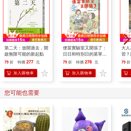
節。
明天，就是一個巨大的盲盒
一年之中，我們擁有兩次重新開始的機會：一月與三月。一月像
是一份從天而降的禮物，令人心生期待，彷彿人生會自動重啟，
第二天：放開過去，開
便當實驗室又開張了：
大人
也因此多了幾分勇氣。相較之下，三月總帶著一種難以言喻的責
啟無限可能的新起點
日日和特別日的菜單挑
習？
任感與壓力。新學期展開、新的工作安排上路，萬事都需要重新
戰記
導師
277
276
嘗試、重新適應，心裡不免湧起緊繃與不安。正因如此，每當三
79
折
特價
元
79
折
特價
元
79
折
「如
月將近，焦慮與恐懼便顯得格外清晰。
找答
加入購物車
加入購物車
焦慮與恐懼，這兩種情緒看似相近，實則本質迥異。焦慮是模糊
的，它指向的是無法預測的遙遠未來，是對沒有實體的對象所產
生的憂慮情緒。以「簡報焦慮」（發表演說時的不安）為例，這
您可能也需要
種不安並沒有具體的對象，我們也無法預測究竟會發生什麼事。
然而，正是因為那種「總覺得會有意外發生」的模糊擔憂，讓我
們對站在眾人面前感到畏縮。
相反地，恐懼（害怕）是當我們感覺自己受到具體的威脅時所產
生的情緒。例如開車時因大雪紛飛而視線不良、深夜感覺有人尾
隨在後，或是必須進入較深的水域時所產生的懼怕等等。也就是