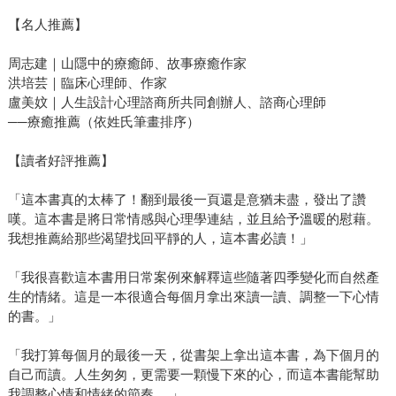
【名人推薦】
周志建｜山隱中的療癒師、故事療癒作家
洪培芸｜臨床心理師、作家
盧美妏｜人生設計心理諮商所共同創辦人、諮商心理師
──療癒推薦（依姓氏筆畫排序）
【讀者好評推薦】
「這本書真的太棒了！翻到最後一頁還是意猶未盡，發出了讚
嘆。這本書是將日常情感與心理學連結，並且給予溫暖的慰藉。
我想推薦給那些渴望找回平靜的人，這本書必讀！」
「我很喜歡這本書用日常案例來解釋這些隨著四季變化而自然產
生的情緒。這是一本很適合每個月拿出來讀一讀、調整一下心情
的書。」
「我打算每個月的最後一天，從書架上拿出這本書，為下個月的
自己而讀。人生匆匆，更需要一顆慢下來的心，而這本書能幫助
我調整心情和情緒的節奏。 」