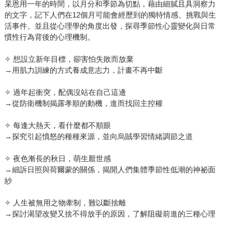
杲恩用一年的時間，以月分和季節為切點，藉由細膩且具洞察力
的文字，記下人們在12個月可能會經歷到的獨特情感、挑戰與生
活事件。並且從心理學的角度出發，探尋季節性心靈變化與日常
慣性行為背後的心理機制。
✧ 想設立新年目標，卻害怕失敗而放棄
→用肌力訓練的方式養成意志力，計畫不再中斷
✧ 過年起衝突，配偶沒站在自己這邊
→從防衛機制揭露孝順的動機，進而找回主控權
✧ 每逢大熱天，看什麼都不順眼
→探究引起憤怒的種種來源，並向烏賊學習情緒調節之道
✧ 夜色漸長的秋日，萌生厭世感
→細訴日照與荷爾蒙的關係，揭開人們集體季節性低潮的神祕面
紗
✧ 人生被無用之物牽制，難以斷捨離
→探討渴望改變又捨不得放手的原因，了解阻礙前進的三種心理