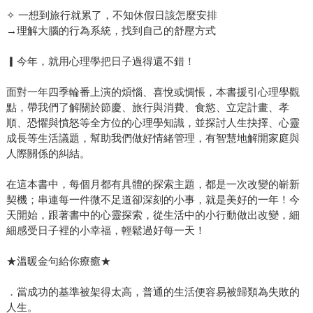
✧ 一想到旅行就累了，不知休假日該怎麼安排
→理解大腦的行為系統，找到自己的舒壓方式
▎今年，就用心理學把日子過得還不錯！
面對一年四季輪番上演的煩惱、喜悅或惆悵，本書援引心理學觀
點，帶我們了解關於節慶、旅行與消費、食慾、立定計畫、孝
順、恐懼與憤怒等全方位的心理學知識，並探討人生抉擇、心靈
成長等生活議題，幫助我們做好情緒管理，有智慧地解開家庭與
人際關係的糾結。
在這本書中，每個月都有具體的探索主題，都是一次改變的嶄新
契機；串連每一件微不足道卻深刻的小事，就是美好的一年！今
天開始，跟著書中的心靈探索，從生活中的小行動做出改變，細
細感受日子裡的小幸福，輕鬆過好每一天！
★溫暖金句給你療癒★
．當成功的基準被架得太高，普通的生活便容易被歸類為失敗的
人生。