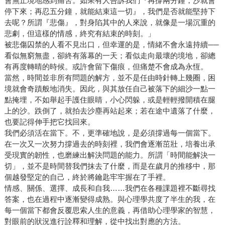
會無止境地感到痛苦。如果有人告訴我們『再撐兩分鐘，沙就會
停下來；再忍五分鐘，就能結束這一切』，我們是否就能堅持下
去呢？所謂『悲傷』，對身陷其中的人來說，就像是一場沉重的
悲劇，但這樣的情感，終究有結束的時刻。」
被悲傷囚禁的人看不見出口，但幸運的是，情緒不會永遠持續──
看似無窮無盡，卻終有落幕的一天；看似走向最壞的境地，卻總
有再度轉晴的時候。或許會留下傷痕，但痛楚不會成為永恆。
當然，時間並非所有問題的解方，並不是任由時針轉上幾圈，困
境就會奇蹟般地消失。因此，與其放任自己被落下的細沙一點一
點掩埋，不如舉起手護住眼睛，小心閃躲，或是輕輕撥開積在腿
上的沙。跌倒了，就拍去沙塵再站起來；若在途中遺落了什麼，
也要記得伸手把它找回來。
我們必須活在當下。不，更準確地說，是必須撐過每一個當下。
在一次又一次努力撐過去的時刻裡，我們會逐漸茁壯，培養出承
受現實的韌性，也磨練出解決問題的能力。所謂「時間能解決一
切」，並不是時間替我們抹去了什麼，而是在歲月的推移中，那
個越發堅定的自己，終於將鑰匙牢牢握在了手裡。
情感、關係、選擇、成長和自我……我們在各種課題裡不斷尋找
答案，也在過程中逐漸變得成熟。與心理學共度了半生的我，在
每一個當下都會反覆思索人生的意義，再借助心理學家的智慧，
對眼前的狀況進行詮釋和理解，從中找出對應的方法。