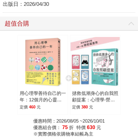
出版日：
2026/04/30
超值合購
用心理學善待自己的一
拯救低潮身心的自我照
年：12個月的心靈月
顧提案：心理學‧營養
曆，從日常小事守護自
學解憂處方×溫暖插
定價
460
元
定價
380
元
己，過好每一天
畫， 100則日日療癒好
習慣
優惠時間：2026/08/05 ~2026/10/01
優惠組合價：
75
折
特價
630
元
※實際價格依購物車結帳為主