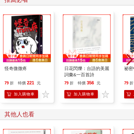
在風平浪靜時，人們往往不懂得休息充電，而是不斷向外尋找刺
激。大腦會向雙手下達指令：「快去找能刺激多巴胺分泌的東
西！」於是，我們就把手伸向遙控器，點開Netflix，或者用手機
打開YouTube──不管做什麼都好，就是無法暫時靜下來。面臨這
種情況時，不妨讓自己集中在「最小限度的刺激」，以此獲得
「相對完整」的休息。方法很簡單，就是專注於細微的感官刺
激，藉此騙過大腦。例如：
．觀看下雨或營火的影片
．每天花十分鐘放空，什麼也不做
．站在蓮蓬頭下，讓水打在身上
怪奇微微疼
日花閃爍：台語的美麗
祕密
．專注聆聽大自然的聲音
詞彙&一百首詩
．凝視燃燒的燭火
221
356
79
折
特價
元
79
折
特價
元
79
折
．睡前不使用電子產品
．重複機械式的動作
加入購物車
加入購物車
屬於自己的充電時光，在日常生活中就能找到。也許是拼圖、洗
碗、摺毛巾，或是在白紙上漫無目的地塗鴉。只要開始重複簡單
其他人也看
的動作，大腦便能獲得短暫的歇息。
在漸漸濃密的樹蔭下，在適度慵懶的陽光中，「休息」正向我們
招手。此刻，是該停下來補充能量了。六月，是屬於休息的季