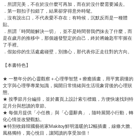
．所謂完美，不在於沒什麼可再加，而在於沒什麼需要減去。
．第一顆扣子扣錯了，結果卻穿得意外時髦。
．沒有說出口，不代表愛不存在；有時候，沉默反而是一種體
貼。
．所謂「時間能解決一切」，並不是時間替我們抹去了什麼，而
是在歲月的推移中，那個越發堅定的自己，終於將鑰匙牢牢握在
了手裡。
．假如你的生活處處碰壁，別擔心，那代表你正走往對的方向。
【本書特色】
★ 一整年分的心靈觀察＋心理學智慧＋療癒插畫，用平實易懂的
文字與心理學專業知識，揭開日常情緒與生活現象背後的心理狀
態。
★ 按季節月分編排，並於書頁上設計索引標籤，方便快速找到特
定月分與想讀的章節。
★ 每個月提供「小任務」與「心靈辭典」，隨時展開小行動，轉
化心情並改變觀點。
★特別收錄韓國藝術家Makitoy鮮明溫暖的12幅插畫，線條大膽、
風格獨特，賞心悅目，讓閱讀的享受加倍！