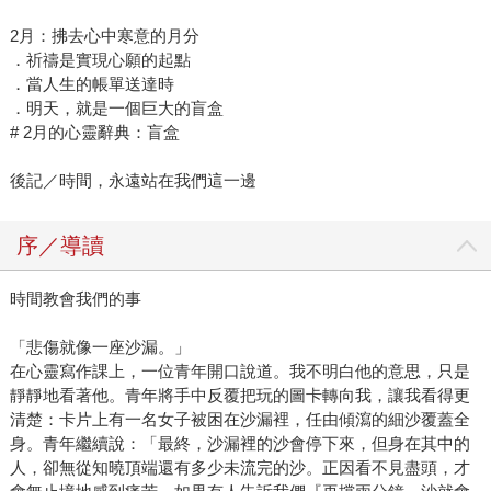
2月：拂去心中寒意的月分
．祈禱是實現心願的起點
．當人生的帳單送達時
．明天，就是一個巨大的盲盒
# 2月的心靈辭典：盲盒
後記／時間，永遠站在我們這一邊
序／導讀
時間教會我們的事
「悲傷就像一座沙漏。」
在心靈寫作課上，一位青年開口說道。我不明白他的意思，只是
靜靜地看著他。青年將手中反覆把玩的圖卡轉向我，讓我看得更
清楚：卡片上有一名女子被困在沙漏裡，任由傾瀉的細沙覆蓋全
身。青年繼續說：「最終，沙漏裡的沙會停下來，但身在其中的
人，卻無從知曉頂端還有多少未流完的沙。正因看不見盡頭，才