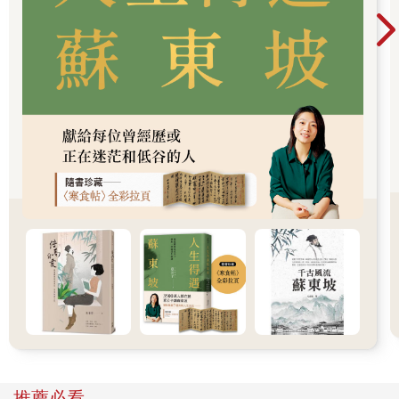
第一趟長途車程前往外地演講。那次的現場氣氛非常熱烈，身為
內向型講師的我，連續傾注了三小時的能量，以至於演講結束
後，整個人就像被抽乾了一樣。當我握著方向盤，準備開車返家
時，腦海裡突然響起一句話：「啊，沒油了！」以前汽油即將耗
盡、車子快要停下來時，爸爸經常會這麼說。我為什麼忽然想起
這句話呢？因為我的「加油警示燈」亮了──不是車子，而是我的
身體。我快要累垮了，但我沒有停下來「加油」，反而硬撐著繼
續前進。「打起精神吧！」我如此激勵自己，然後播放我喜歡的
流行樂，這是我開車時用來提振精神的音樂。可是，聽不到幾分
鐘，我卻覺得音樂好吵，這是我第一次覺得自己喜歡的歌這麼嘈
雜。於是，我關掉音樂，在一片寂靜之中，專注地踩著油門與煞
車，緩慢而平穩地開到家。那短暫的寧靜，才讓我真正覺得自己
活了過來。
人一旦精疲力盡，就會自動切換到「休息模式」：不想看、不想
聽、不想動。當身體半點力氣也沒有時，只能倒頭昏睡，直到一
覺醒來，才能再次感到身體變得輕盈。不過，這種「昏睡式的休
息」，其實是一種警訊，代表身體已經過度疲勞。長期處於這種
倦怠中，如果又逢人生出現重大變化，就容易因為缺乏應對的能
量而崩潰。因此，在精疲力竭之前，我們必須定期讓身體停下來
充電，給自己一段真正的休息時光。
推薦必看