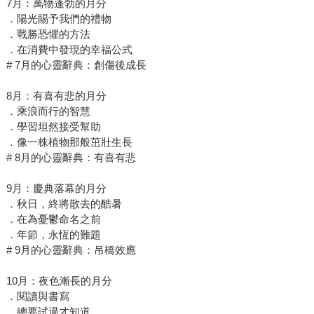
7月：萬物蓬勃的月分
．陽光賜予我們的禮物
．戰勝恐懼的方法
．在消費中發現的幸福公式
# 7月的心靈辭典：創傷後成長
8月：有喜有悲的月分
．乘浪而行的智慧
．學習坦然接受幫助
．像一株植物那般茁壯生長
# 8月的心靈辭典：有喜有悲
9月：慶典落幕的月分
．秋日，終將散去的酷暑
．在為憂鬱命名之前
．年節，永恆的難題
# 9月的心靈辭典：吊橋效應
10月：夜色漸長的月分
．閱讀與書寫
．總要試過才知道