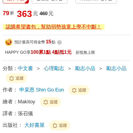
363
79
折
元
460
元
認購希望書包，幫助弱勢孩童上學不中斷！
15
預計最高可得金幣
點
?
100累1點 4點抵1元
HAPPY GO享
折抵無上限
分類：
中文書
＞
心理勵志
＞
勵志小品
＞
勵志小品
追蹤
作者：
申杲恩 Shin Go Eun
追蹤
繪者：
Makitoy
追蹤
譯者：
張召儀
出版社：
大好書屋
追蹤