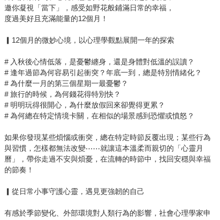
邀你凝視「當下」，感受如野花般鋪滿日常的幸福，
度過美好且充滿能量的12個月！
▎12個月的微妙心境，以心理學觀點展開一年的探索
# 入秋後心情低落，是憂鬱纏身，還是身體對低溫的誤讀？
# 逢年過節為何容易引起衝突？年底一到，總是特別情緒化？
# 為什麼一月的第三個星期一最憂鬱？
# 旅行的時候，為何錢花得特別快？
# 明明玩得很開心，為什麼放假回來卻覺得更累？
# 為何總在特定情境卡關，在相似的場景感到恐懼或憤怒？
如果你發現某些煩惱或衝突，總在特定時節反覆出現；某些行為
與習慣，怎樣都無法改變⋯⋯就讓這本溫柔而親切的「心靈月
曆」，帶你走過不安與煩憂，在流轉的時節中，找回安穩與幸福
的節奏！
▎從日常小事守護心靈，遇見更強韌的自己
有感於季節變化、外部環境對人類行為的影響，社會心理學家申