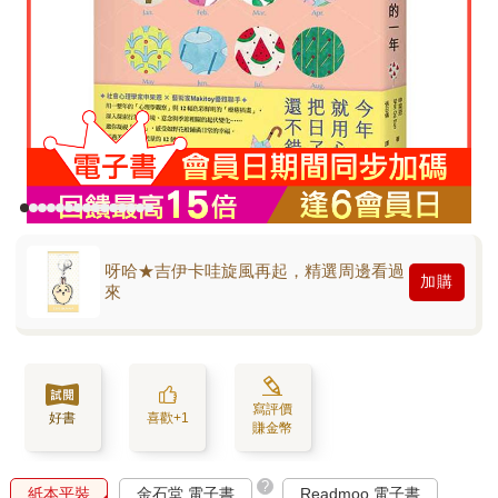
呀哈★吉伊卡哇旋風再起，精選周邊看過
加購
來
寫評價
好書
喜歡+1
賺金幣
?
紙本平裝
金石堂 電子書
Readmoo 電子書