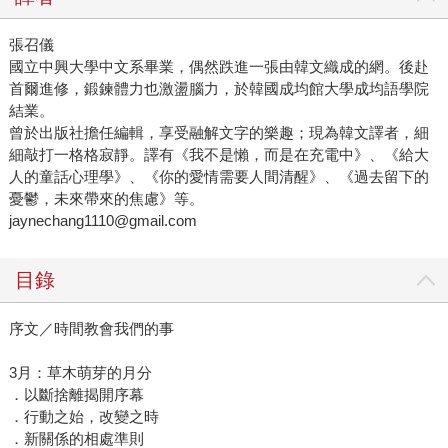
張召儀
國立中興大學中文系畢業，偶然跌進一張由韓文織成的網。後赴
首爾進修，鍛鍊體力也激盪腦力，於韓國成均館大學成均語學院
結業。
曾於出版社擔任編輯，享受融解文字的樂趣；現為韓文譯者，細
細敲打一格格寂靜。譯有《我不是懶，而是在充電中》、《給大
人的童話心理學》、《你的愛情需要人間清醒》、《過去留下的
憂鬱，未來帶來的焦慮》等。
jaynechang1110@gmail.com
目錄
序文／時間教會我們的事
3月：草木萌芽的月分
．以斷捨離揭開序幕
．行動之始，改變之時
．新關係的相處準則