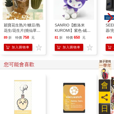
說，我們是因為明確的對象而感到恐懼。假如你半夜躺下準備睡
覺，忽然覺得背脊發涼、心裡莫名地發毛，這種情緒屬於「焦
慮」；但若衣櫃裡突然傳來窸窣的聲響，這時感受到的情緒便是
「恐懼」。
穎寶花生熟片/糖豆/熟
SANRIO【酷洛米
SE
與焦慮和諧共處的方法
花生/花生片(燒仙草花
KUROMI】紫色-絨毛
器/充
焦慮與恐懼，是我們在人生中會不斷經歷、深植於日常的情緒。
生)-5台斤
玩偶
758
650
89
折
特價
元
81
折
特價
元
479
不過，由於兩者的本質並不相同，所以應對與克服的方法也有所
區別。恐懼的對象相對明確，可以透過避開威脅或接受心理治
加入購物車
加入購物車
療，讓自己不再對該對象感到恐懼。反之，焦慮的對象沒有實
體，因此解決起來也較為困難。對未來的不安、前往陌生場域的
惶恐，或是結交新朋友的不自在，我們往往連自己究竟為什麼焦
您可能會喜歡
慮都難以釐清。因此，此處真正的課題，就是找出深藏在「焦
慮」背後，尚未被發現的「恐懼」本質。
前面提到的「簡報焦慮」，通常來自一種模糊的預感──明天的報
會
告有可能會搞砸。那麼，就可以試著把這份模糊的預感具體化：
在發表時，可能會遇到哪些狀況？也許是突然忘詞而語塞，或是
員
投影片打不開而無法開場，又或者是手不停地顫抖，被人投以訕
笑的目光。當恐懼的情境變得清晰且具體，便能透過努力來克
日
服。我們可以反覆練習十次、二十次，直到確信自己不會忘詞；
演講檔案可以準備多種版本，分別存入隨身碟、雲端硬碟或夾帶