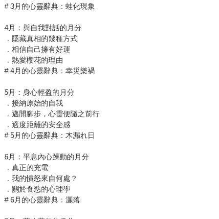
# 3月的心靈辭典：蛙化現象
4月：與自我對話的月分
．隱藏真相的幾種方式
．相信自己擁有好運
．熱愛櫻花的理由
# 4月的心靈辭典：幸災樂禍
5月：身心輕盈的月分
．接納原始的自我
．邁開腳步，心靈便隨之前行
．適度距離的安全感
# 5月的心靈辭典：木漏れ日
6月：平息內心躁動的月分
．真正的充電
．我的憤怒來自何處？
．關於食慾的心理學
# 6月的心靈辭典：灑落