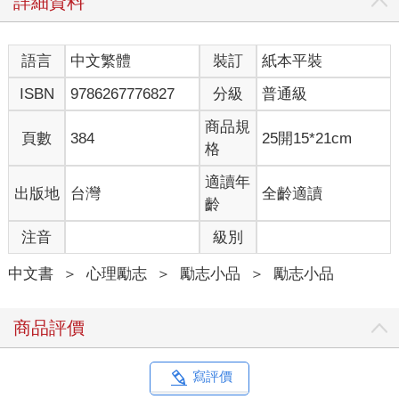
詳細資料
玩得很開心，為什麼還是這麼累？」
我們的身體就像智慧型手機一樣，電量會隨著時間耗盡。如果在
應該充電的時間，卻放任自己盡情玩樂，最後會發生什麼事呢？
語言
中文繁體
裝訂
紙本平裝
就像拿著快沒電的手機繼續玩遊戲、拍照、和朋友聊天一樣，電
池只會消耗得更快。換句話說，快樂只能帶來一時的刺激，並不
ISBN
9786267776827
分級
普通級
能讓我們獲得電力。
用來測量壓力程度的「社會再適應評估量表」，列出了一些會消
商品規
頁數
384
25開15*21cm
耗人們能量的壓力來源。有趣的是，其中竟包含假期、聖誕節、
格
結婚、搬家這些看似幸福的事。我們往往認為壓力來自負面事
件，但壞事本身並不等於壓力。壓力的來源，其實是「變化」。
適讀年
出版地
台灣
全齡適讀
當生活出現變化，無論是好事或壞事，只要我們必須去適應改
齡
變，就會感受到壓力並消耗能量。因此，如果想讓自己真正充飽
注音
級別
電，那就要停留在沒有變化的狀態裡──什麼都不做，不接受任何
刺激，只是靜靜地放空。快樂也好、痛苦也罷，唯有讓自己停止
中文書
＞
心理勵志
＞
勵志小品
＞
勵志小品
運轉，才能獲得真正的休息。
「休息」一詞在字典裡的定義，是指「停止正在做的事，獲得歇
息」。此處的重點在於「停止」，如同按下影片的暫停鍵一樣，
商品評價
必須讓大腦暫時進入靜止狀態。我們的身體擁有神奇的自我充電
系統，不必插上充電器，只要等待時間過去，就能自動恢復能
量。例如閉著眼睛躺在床上，或是關燈坐在沙發上發呆，讓自己
寫評價
靜下來，不做任何耗費能量的事，大腦就能充電。