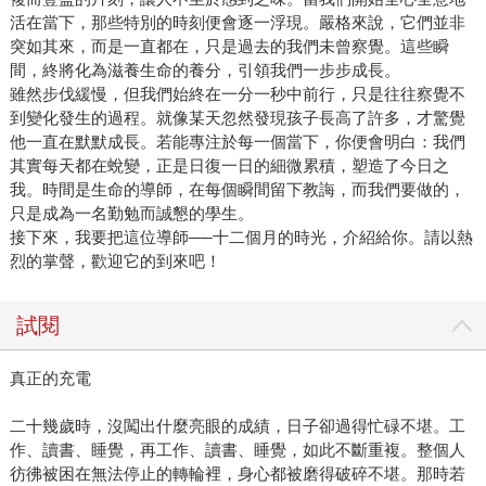
活在當下，那些特別的時刻便會逐一浮現。嚴格來說，它們並非
突如其來，而是一直都在，只是過去的我們未曾察覺。這些瞬
間，終將化為滋養生命的養分，引領我們一步步成長。
雖然步伐緩慢，但我們始終在一分一秒中前行，只是往往察覺不
到變化發生的過程。就像某天忽然發現孩子長高了許多，才驚覺
他一直在默默成長。若能專注於每一個當下，你便會明白：我們
其實每天都在蛻變，正是日復一日的細微累積，塑造了今日之
我。時間是生命的導師，在每個瞬間留下教誨，而我們要做的，
只是成為一名勤勉而誠懇的學生。
接下來，我要把這位導師──十二個月的時光，介紹給你。請以熱
烈的掌聲，歡迎它的到來吧！
試閱
真正的充電
二十幾歲時，沒闖出什麼亮眼的成績，日子卻過得忙碌不堪。工
作、讀書、睡覺，再工作、讀書、睡覺，如此不斷重複。整個人
彷彿被困在無法停止的轉輪裡，身心都被磨得破碎不堪。那時若