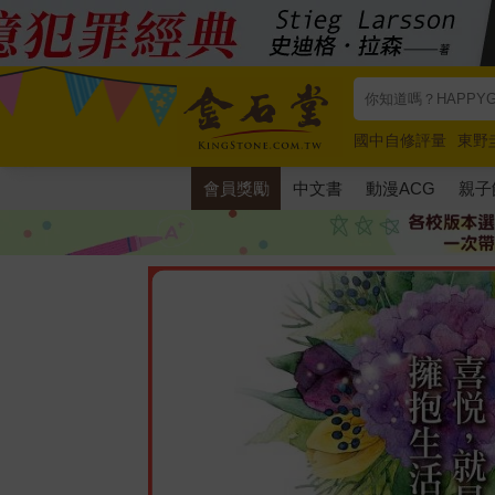
國中自修評量
東野
唯紅花綻放
奧德賽
會員獎勵
中文書
動漫ACG
親子