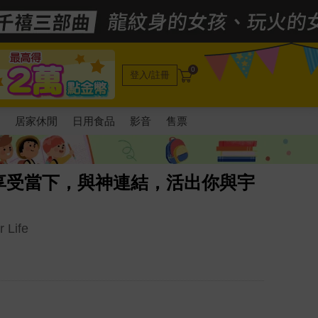
0
登入/註冊
電
居家休閒
日用食品
影音
售票
享受當下，與神連結，活出你與宇
 Life