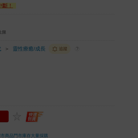
中斷！
上限
代
＞
靈性療癒/成長
追蹤
?
門市商品
門市庫存
大量採購