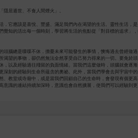
「隱居遁世、不食人間煙火」。
活，它應該是喜悅、豐盛、滿足我們內在渴望的生活。靈性生活，是
們覺知的活出每一個時刻，學習將生活的焦點從「對目標的追求」，
的頭腦總是喋喋不休，擔憂未來可能發生的事情，懊悔過去曾經做過
所渴望的事物，卻仍然無法全然享受自己努力得來的一切。要免於頭
休，以及經驗過往殘留的負面情緒。當我們這麼做時，頭腦就會逐漸
更深刻的經驗到生命所蘊含的奧祕。此外，當我們學會去與宇宙中的
然、教堂或寺廟中，或是當我們回顧自己的生命時，會發現有個更高
高意識的連結持續加深時，意識也會自然擴展，使我們可以經驗到更