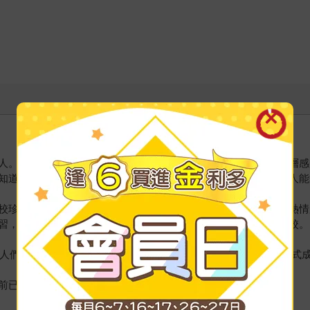
人。巴觀出生在印度南部，兩、三歲時就經驗到與萬物合一的深層感
知道自己的使命是要幫助人覺醒，要喚醒人進入合一意識中，使人能
校珍視學童的生命多過於學業成績，專注於幫助學童發掘自身的熱情
習，學業成績卻也成為該地方唯一沒有人在國家考試中落榜的學校。
升人們意識層次的課程。2002年國際性的靈性教育中心合一大學正式
前已在全球各地加速蔓延綻放。