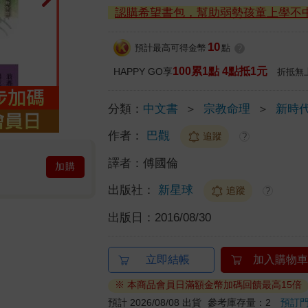
認購希望書包，幫助弱勢孩童上學不
10
預計最高可得金幣
點
?
100累1點 4點抵1元
HAPPY GO享
折抵無
分類：
中文書
＞
宗教命理
＞
新時
作者：
巴觀
追蹤
?
譯者：
傅國倫
加購
出版社：
新星球
追蹤
?
出版日：
2016/08/30
立即結帳
加入購物車
※ 本商品會員日滿額金幣加碼回饋最高15倍
預計 2026/08/08 出貨
參考庫存量：2
預訂