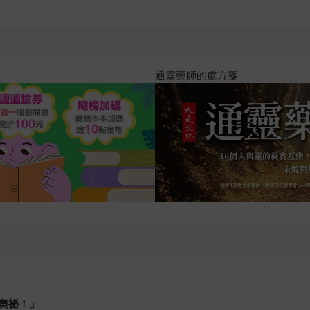
通靈藥師的處方箋
奧祕！」