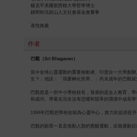
楊克平美國密西根大學哲學博士
鍾明秋法鼓山人文社會基金會董事
喜悅推薦
作者
巴觀（
Sri Bhagavan
）
當今全球心靈運動的重要推動者、印度合一大學創辦
生？」他說：「我要轉化世界。」尚未成年的巴觀就
巴觀曾是一所中小學校校長，發展的是全人教育，學
和成功。學童在完全沒有恐懼和競爭的環境中成長學
1994年巴觀把學校改制為心靈中心，致力於提供提
巴觀的願景一直是推動人類的覺醒運動，這個運動目