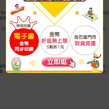
 Bhagavan）在2002年創立。合一大學的宗旨是使人們覺醒與
題都會自然得到解決。
Deeksha）的傳遞，幫助人們化解每個人內在的衝突，療癒傷痛
參與課程，經歷了深刻的成長和轉化。目前致力於合一教導的推廣，
愛，從接納自己開始》、《啟動你內在的成功密碼》、《覺醒時刻》、