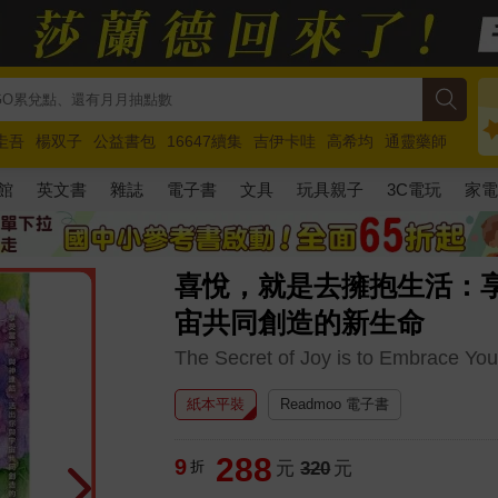
圭吾
楊双子
公益書包
16647續集
吉伊卡哇
高希均
通靈藥師
路邊攤新作
馬斯克
玩具總動員5
超慢跑
館
英文書
雜誌
電子書
文具
玩具親子
3C電玩
家
喜悅，就是去擁抱生活：
宙共同創造的新生命
The Secret of Joy is to Embrace Your
紙本平裝
Readmoo 電子書
288
9
折
元
320
元