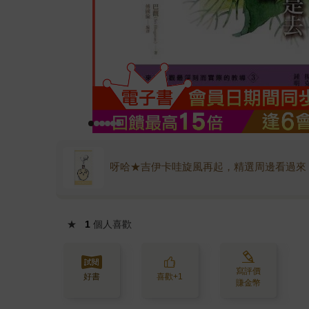
呀哈★吉伊卡哇旋風再起，精選周邊看過來
★
1
個人喜歡
寫評價
好書
喜歡+1
賺金幣