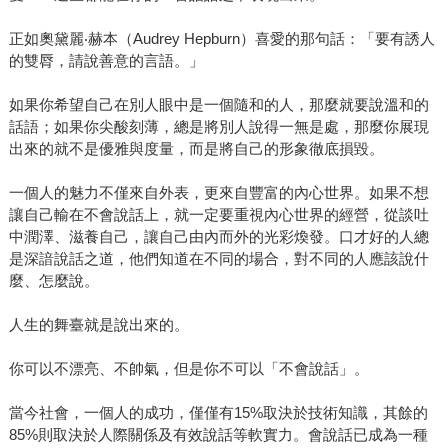
正如奧黛麗‧赫本（Audrey Hepburn）喜愛的那句話：「要有誘人
的雙脣，請說善意的言語。」
如果你希望自己在別人眼中是一個隨和的人，那麼就要說溫和的
話語；如果你尖酸刻薄，總是將別人說得一無是處，那麼你展現
出來的就不是優雅與度量，而是將自己的形象徹底損毀。
一個人的魅力不僅來自外表，更來自豐富的內心世界。如果不想
讓自己輸在不會說話上，就一定要重視內心世界的經營，從談吐
中潤澤、滋養自己，讓自己由內而外的光彩煥發。口才好的人總
是深諳說話之道，他們知道在不同的場合，對不同的人應該說什
麼、怎麼說。
人生的舞臺就是說出來的。
你可以不漂亮、不帥氣，但是你不可以「不會說話」。
當今社會，一個人的成功，僅僅有15%取決於技術知識，其餘的
85%則取決於人際關係及有效說話等軟實力。會說話已成為一種