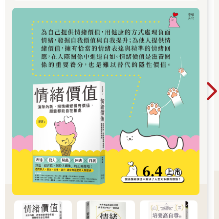
時還會時不時的展現小幽默，開會時卻如臨大敵、默不作聲……
那麼，開會如何發言才能更精彩呢？很多時候，若是不懂其中的
規則，你無疑會吃很多虧。
1.不要輕易把創意或想法透露給他人
在會議正式開始之前，你一定要控制住自己，不要急於談論你在
某個問題上的觀點或解決方案。畢竟誰也不能保證，你絞盡腦汁
想到的創意或解決方案不會被聽者拿走。
另外，也不排除有些人天生擅長融合兩個觀點，特別是當其中一
個觀點屬於別人時。雖然這麼做很不光彩，但是這些人偏偏能厚
著臉皮，在公開場合陳述「他們的」觀點。一旦某個觀點在會議
中被提出來，它就永遠和提出它的人連在一起。所以，不到關鍵
時刻，最好不要把你的創意或想法隨便告知他人。
2.避免在會議前後抱怨
許多人喜歡抱怨會議的計畫或安排，其實這對你沒有一點幫助，
還很容易被別人聽到，給你貼上「不滿現狀」的標籤。而且，與
那些同樣愛說這種話的人比起來，顯得你更愛發牢騷。就算你忍
不住怒火，也要等到遠離與會人士之後再抱怨，至少不要在會議
開始前或結束後抱怨。