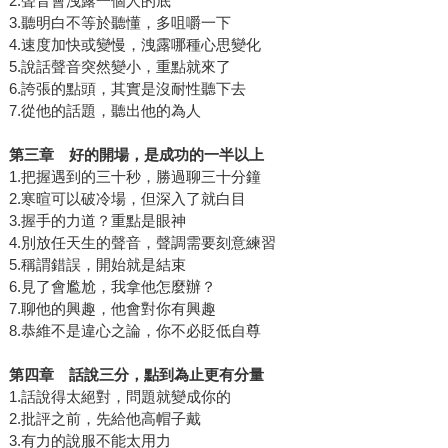
2.聲音會洩露一個人的底
3.聽明白不等於聽懂，多咀嚼一下
4.速度加快或變慢，洩露哪種心思變化
5.說話聲音突然變小，重點就來了
6.誇張的點頭，其實是沒耐性聽下去
7.從他的話題，聽出他的為人
第三章 好的開場，是成功的一半以上
1.把握遇到的三十秒，勝過聊三十分鐘
2.寒暄可以破冷場，但深入了就白目
3.握手的力道？重點是眼神
4.別放任天生的聲音，聲調需要刻意練習
5.稱謂錯誤，開始就是結束
6.見了會尷尬，我拿他怎麼辦？
7.聊他的興趣，他會對你有興趣
8.恭維不是違心之論，你不必貶低自尊
第四章 話說三分，點到為止更有分量
1.話說得太絕對，問題就變成你的
2.批評之前，先給他高帽子戴
3.有力的說服不能太用力