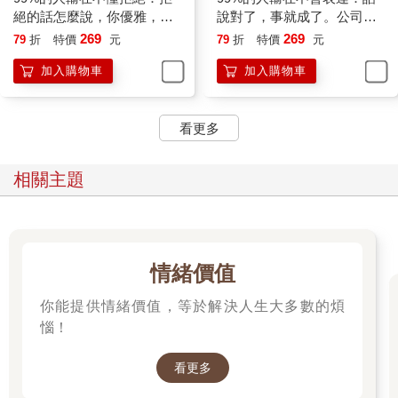
‧即使被拒絕，也要繼續思考這個想法。當你把拒絕轉化為動力
絕的話怎麼說，你優雅，他
說對了，事就成了。公司裡
時，事實自然會說話。
溫暖；或用一個動作，對方
該怎麼說話？麻煩就沒了。
269
269
79
折
特價
元
79
折
特價
元
‧如果你遭到拒絕，不妨改進一下你的方案，設計一個更好、更實
就自動放棄又不傷和氣
加入購物車
加入購物車
用的方案，再進一步陳述你的觀點。若你的水準提升了，對方想
拒絕都難。
‧有時拒絕很可能意味著，這是一個非常規、有創意的想法。
看更多
總之，當你不再害怕被別人拒絕時，這種態度會在你與他人的人
際關係中放大，自然會為下一次的合作埋下伏筆。
相關主題
開會有竅門，不留意會吃虧
會議室就像是跑馬場，眾目睽睽之下，每位參與者都能站在同一
條起跑線上，得到展示自己的公平機會。
情緒價值
開會，是許多人經常面對的工作場景。會議室就像是跑馬場，眾
你能提供情緒價值，等於解決人生大多數的煩
目睽睽之下，每位參與者都能站在同一條起跑線上，得到展示自
己的公平機會。
惱！
可是，並非所有人都能藉此機會迅速提升自己的形象。比如，有
的人在朋友面前口若懸河，在會議上發言卻結結巴巴；有的人私
看更多
下聊起工作常常是有條有理，開會時卻講得顛三倒四；有的人平