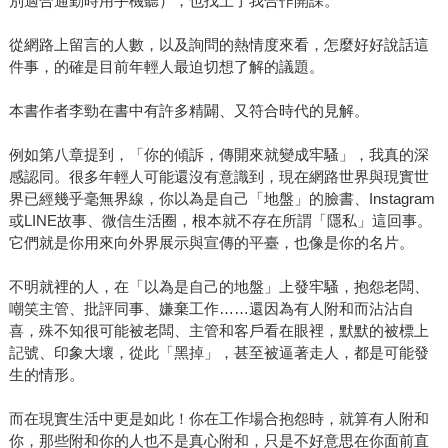
別適合通勤時用手機聽），也找上了我合作開課。
從網路上留言的人數，以及詢問的熱情度來看，怎麼好好說話這
件事，的確是目前年輕人最迫切想了解的議題。
本書作者李勁在書中有許多精闢、又符合時代的見解。
例如第八章提到，「你的傾訴，傳開來就變成牢騷」，我真的深
感認同。很多年輕人可能還沒有意識到，現在網路世界與現實世
界已經幾乎毫無界線，你以為是自己「地盤」的臉書、Instagram
或LINE故事、微信生活圈，根本就不存在所謂「隱私」這回事。
它們就是你用來向外界展示與宣傳的平臺，也像是你的名片。
不明就裡的人，在「以為是自己的地盤」上發牢騷，抱怨老闆、
嘲笑主管、批評同事、嫌棄工作……還因為有人附和而沾沾自
喜，殊不知很可能被老闆、主管和客戶看在眼裡，默默的被標上
記號、印象大壞，從此「黑掉」，甚至被逼著走人，都是可能發
生的情形。
而在現實生活中更是如此！你在工作場合抱怨時，就算有人附和
你，那些附和你的人也不是真心附和，只是不好意思在你面前直