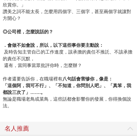
欣賞你。」
讚美之詞不能太長，怎麼用四個字、三個字，甚至兩個字就讓對
方開心？
◎
公司裡，怎麼說話的？
．會做不如會說，所以，以下這些事你要主動說：
及時告知主管自己的工作進度，該承擔的責任不推託、不該承擔
的責任不沉默，
還有，當同事當眾批評你時，怎麼辦？
作者還要告訴你，在職場裡有
八句話會害慘你，像是：
「這個阿，我可不行」、「不知道，你問別人吧」、「真笨，我
都說三次了」
…….
。
無論是職場老鳥或菜鳥，這些話都會影響你的發展，你得換個說
法。
名人推薦