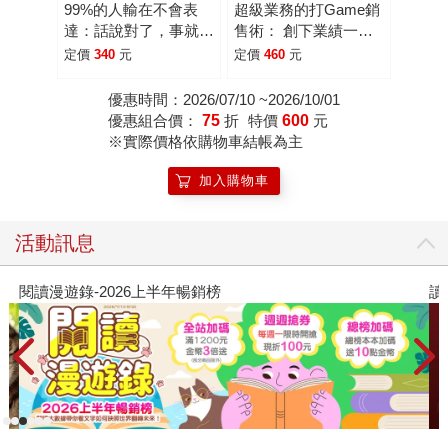
99%的人輸在不會表
超級業務的打Game銷
達：話說對了，事就成
售術： 創下業績一人
了。公司裡該怎麼說
抵十人紀錄的銷售祕
定價
340
元
定價
460
元
話？麻煩就沒了。
笈，從試探、誘導到成
交，每一步都有節奏，
優惠時間：2026/07/10 ~2026/10/01
像破關一樣簡單！
優惠組合價：
75
折
特價
600
元
※實際價格依購物車結帳為主
加入購物車
活動訊息
讀懂全球首富極限思維