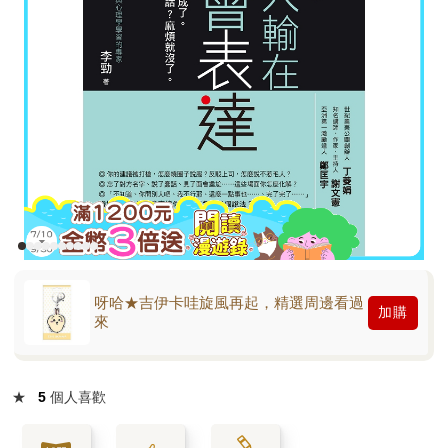
呀哈★吉伊卡哇旋風再起，精選周邊看過
加購
來
★
5
個人喜歡