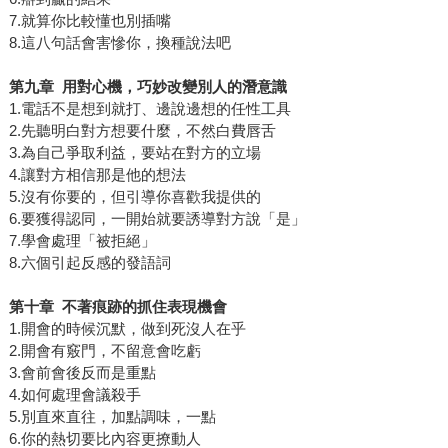
7.就算你比較懂也別插嘴
8.這八句話會害慘你，換種說法吧
第九章
用對心機，巧妙改變別人的潛意識
1.電話不是想到就打、邊說邊想的任性工具
2.先聽明白對方想要什麼，不然白費唇舌
3.為自己爭取利益，要站在對方的立場
4.讓對方相信那是他的想法
5.沒有你要的，但引導你喜歡我提供的
6.要獲得認同，一開始就要誘導對方說「是」
7.學會處理「被拒絕」
8.六個引起反感的發語詞
第十章
不著痕跡的抓住表現機會
1.開會的時候沉默，做到死沒人在乎
2.開會有竅門，不留意會吃虧
3.會前會後反而是重點
4.如何處理會議殺手
5.別直來直往，加點調味，一點
6.你的熱切要比內容更撩動人