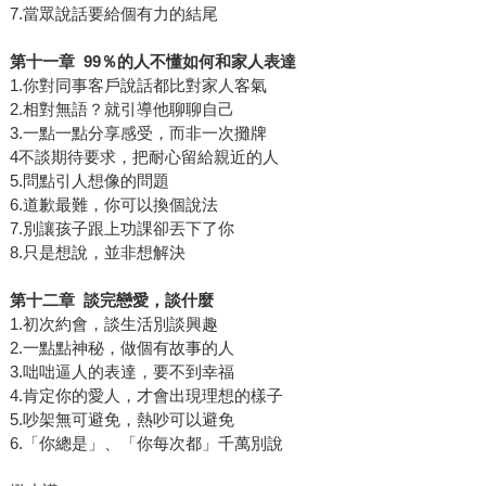
7.當眾說話要給個有力的結尾
第十一章
99
％的人不懂如何和家人表達
1.你對同事客戶說話都比對家人客氣
2.相對無語？就引導他聊聊自己
3.一點一點分享感受，而非一次攤牌
4不談期待要求，把耐心留給親近的人
5.問點引人想像的問題
6.道歉最難，你可以換個說法
7.別讓孩子跟上功課卻丟下了你
8.只是想說，並非想解決
第十二章
談完戀愛，談什麼
1.初次約會，談生活別談興趣
2.一點點神秘，做個有故事的人
3.咄咄逼人的表達，要不到幸福
4.肯定你的愛人，才會出現理想的樣子
5.吵架無可避免，熱吵可以避免
6.「你總是」、「你每次都」千萬別說