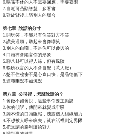
6.喋喋不休的人不需要回應，需要臺階
7.自嘲可凸顯智慧，多看書
8.對於背後非議別人的場合
第七章
說話的分寸
1.開玩笑，不能只有你笑對方不笑
2.讚美過頭，聽起來會像嘲笑
3.別人的自嘲，不是你可以參與的
4.口頭禪會陷害你的形象
5.聊八卦可以得人緣，但有風險
6.暢所欲言的人不會自覺（惹人厭）
7.憋不住秘密不是心直口快，是品德低下
8.這種幽默不如沉默
第八章
公司裡，怎麼說話的？
1.會做不如會說，這些事你要主動說
2.你的傾訴，傳開來就變成牢騷
3.聽不懂的口頭匯報，洩露個人組織能力
4.不想被人呼來喚去，就在話裡劃定界限
5.把無謂的勝利讓給對方
6.辯到贏的結果