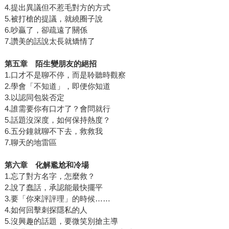
4.提出異議但不惹毛對方的方式
5.被打槍的提議，就繞圈子說
6.吵贏了，卻疏遠了關係
7.讚美的話說太長就矯情了
第五章 陌生變朋友的絕招
1.口才不是聊不停，而是聆聽時觀察
2.學會「不知道」，即便你知道
3.以認同包裝否定
4.誰需要你有口才了？會問就行
5.話題沒深度，如何保持熱度？
6.五分鐘就聊不下去，救救我
7.聊天的地雷區
第六章 化解尷尬和冷場
1.忘了對方名字，怎麼救？
2.說了蠢話，承認能最快擺平
3.要「你來評評理」的時候……
4.如何回擊刺探隱私的人
5.沒興趣的話題，要微笑別搶主導