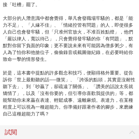
接「吐槽」罷了。
大部分的人潛意識中都會覺得，舉凡會發職場牢騷的，都是「能
力不足」、「人緣不佳」、「情緒控管有問題」的人，即使很多
人自己也會發牢騷，但「只准州官放火，不准百姓點燈」，他們
「嚴以律人，寬以待己」，只會覺得發牢騷的你「有問題」，默
默對你留下負面的印象；更不要說未來有可能因為僧多粥少，有
人為了怕你和他搶位子，偷偷錄音或截圖做紀錄，在必要時給你
致命一擊的情形發生。
於是，這本書中提點的許多觀念和技巧，便顯得格外重要。從告
訴你「世上最動聽的話──微笑」、「誇張的點頭，其實是沒耐性
聽下去」、到「吵贏了，卻疏遠了關係」、「讚美的話說太長就
矯情了」，以及「沒有你要的，但引導你喜歡我提供的」等，都
能幫助你未來贏在表達、輕鬆成事、遠離麻煩。表達力，在某種
程度上可以視為一種超能力。你準備好跟著作者的腳步，來磨練
自己這種超能力了嗎？
試閱