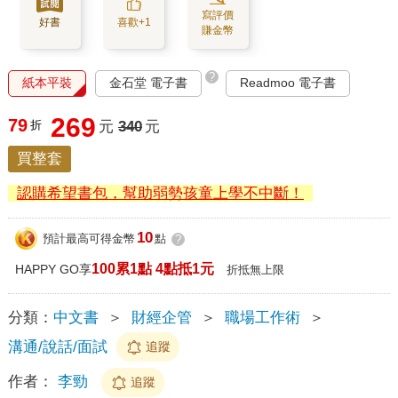
寫評價
好書
喜歡+1
賺金幣
?
紙本平裝
金石堂 電子書
Readmoo 電子書
269
79
折
元
340
元
買整套
認購希望書包，幫助弱勢孩童上學不中斷！
10
預計最高可得金幣
點
?
100累1點 4點抵1元
HAPPY GO享
折抵無上限
分類：
中文書
＞
財經企管
＞
職場工作術
＞
溝通/說話/面試
追蹤
作者：
李勁
追蹤