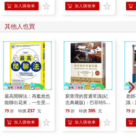
一樣追根究柢。以一句簡單的「你最近都在做些什麼」，或「最
復力
加入購物車
加入購物車
近過得如何」開頭，然後你只需要認真聆聽，就足以展開對話
了。
如果對方的回覆是「哦，沒做什麼」，或「還可以吧」，那就把
其他人也買
話題縮小到具體的事情上。比如可以這樣問：「你的司法考試準
備得怎麼樣？」、「你是不是計畫要買二手車？」
當然，與家人、朋友在一起聊天時，我們一定要避免長篇大論的
談論自己的事，而是應該盡量做到以對方為中心，跟著對方的思
路走，並且留意他們的感受，是快樂、滿足，還是憂慮、難過、
生氣、不舒服，然後再繼續聊天。
想要和家人、朋友做更好的交流，就要把對方看在眼裡、放在心
上，根據你所察覺到的感受，對家人和朋友做出適當的反應。當
然，這並不是說你也要變得憂心忡忡、悶悶不樂，而是說如果對
方心事重重的話，就要避免談到你最近經歷的有趣的事情。
最高閒聊法：再尷尬也
窮查理的普通常識(紀
老師
此外，最好和家人、朋友聊聊他們的生活中發生了什麼事，然後
能聊出花來，一生受用
念典藏版)：巴菲特50
識：
觀察他們的情緒，並試圖幫助他們找出這種情緒產生的原因。如
的人際溝通術
年智慧合夥人查理．蒙
卦、
237
395
果家人、朋友因為某件好事而心情大好，就算你並非很快樂，也
79
折
特價
元
79
折
特價
元
79
折
格的人生哲學
葬場
要學會分享他們的喜悅。
光，
加入購物車
加入購物車
真相