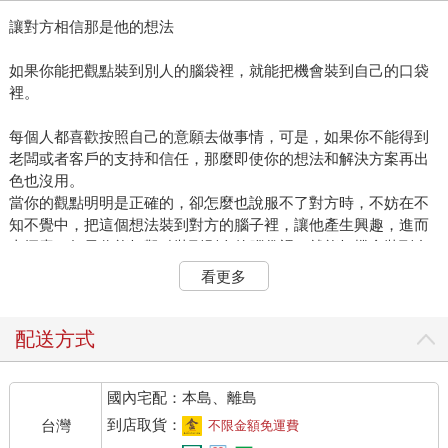
讓對方相信那是他的想法
如果你能把觀點裝到別人的腦袋裡，就能把機會裝到自己的口袋
裡。
每個人都喜歡按照自己的意願去做事情，可是，如果你不能得到
老闆或者客戶的支持和信任，那麼即使你的想法和解決方案再出
色也沒用。
當你的觀點明明是正確的，卻怎麼也說服不了對方時，不妨在不
知不覺中，把這個想法裝到對方的腦子裡，讓他產生興趣，進而
去探索。如果你能把觀點裝到別人的腦袋裡，就能把機會裝到自
己的口袋裡。
看更多
威廉是一家服裝圖樣設計公司的銷售，在他工作的前三年裡，幾
乎每個週末，他都會去紐約找某家公司的A老闆。威廉說：「雖然
配送方式
A老闆每次都見我，但他從來沒有買過我的圖樣。」
在經歷了幾百次的失敗之後，威廉決定研究如何影響別人的行
國內宅配：本島、離島
為，以及如何讓別人接受他的設計理念。之後，威廉想出了一個
方法。
到店取貨：
台灣
不限金額免運費
威廉拿了幾張設計師還沒有完成的圖樣，來到A老闆的辦公室，對