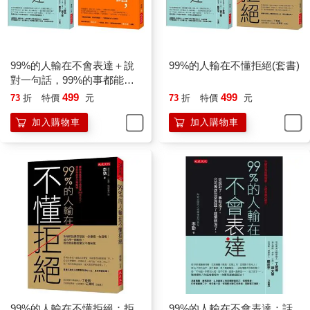
的，我們公司的產品的確偏貴，但是我們公司的產品是市面上最
好的，只有真正好的產品才敢賣高價。您說對不對？」
如果客戶不屑的說：「你們公司是小公司，我是不會跟你們做生
意的。」這時，你可以說：「是的，正因為我們是小公司，所以
才格外重視這筆生意，才重視客戶、在乎客戶。」當客戶只有看
99%的人輸在不會表達＋說
99%的人輸在不懂拒絕(套書)
到某一面時，你要讓他看到另一面。
對一句話，99%的事都能解
這樣的情景時常發生，不管作為哪一行的銷售者，總免不了遭到
決(全二冊套書)
499
499
73
折
特價
元
73
折
特價
元
客戶的冷眼和拒絕。其實，天底下根本沒有永遠的拒絕，你只是
加入購物車
加入購物車
暫時不被別人接受而已。下面就是一份清單，列出關於拒絕的幾
條非常重要的法則，當你再次被別人拒絕時，就能以完全不同的
方式應對了。
‧現在拒絕你，並不代表永遠拒絕你。
‧不要害怕被拒絕，有時候這其實是對你的肯定和褒揚。
‧拒絕反映了拒絕者的個性，與被拒絕者無關。就算史蒂夫‧賈伯斯
（Steven Jobs，蘋果公司的聯合創始人之一）這種開發產品的天
才，也會看錯人、做錯事。
‧不要先陷入沮喪的情緒，而是應該先問「為什麼」，誰知道之後
會發生什麼呢？
‧當你被拒絕時，不妨用一個全新的方案再次吸引對方，而不是直
接放棄。
99%的人輸在不懂拒絕：拒
99%的人輸在不會表達：話