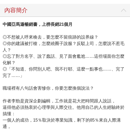
內容簡介
中國亞馬遜暢銷書，上榜長銷
21
個月
◎不想被人呼來喚去，要怎麼不留痕跡的設界線？
◎你的建議被打槍，怎麼繞圈子說服？反駁上司，怎麼說不惹毛
人？
◎忘了對方名字、說了蠢話、見了面會尷尬……這些場面你怎麼
化解？
◎「不知道、你問別人吧、我不行耶、這麼一點事也……、完了
完了……」
職場裡有八句話會害慘你，你要怎麼換個說法？
作者李勁是資深企劃編輯，工作就是花大把時間跟人說話，
逼得他必須熱衷於心理學與人際交往。他用自己的人生經驗終於
搞懂：
一個人的成功，15％取決於專業知識，剩下的85％來自人際溝
通，