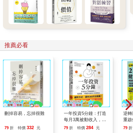
3.有理未必就能走遍天下
在會議上發言，切不可以為有理就能走遍天下。要知道，在開會
這種場合，用什麼樣的方式表達才是最重要的。別人發言時，就
算你再反對、再想辯駁，表面上也要保持冷靜、不動聲色。
4.和誰聊天很關鍵
推薦必看
在會議開始前或會議結束後，大家都會處於相對放鬆的狀態，這
時恰好是你和平時不常接觸的老闆或同事交談的大好機會，所
以，這種時候要盡量避免和熟人在一起閒聊。
相對無語？就引導他聊聊自己
鼓勵對方談論他們自己，這是讓對方喜歡你的方式之一。
卡內基在《人性的弱點》（How to Win Friends and Influence
People）中說過：「鼓勵對方談論他們自己，這是讓對方喜歡你
的方式之一。」讓對方說出他想說的事，對方自然會心情愉悅。
更重要的是，當對方感受到你是真心願意聽他說話時，便會感到
刪掉容易，忘掉很難
一年投資5分鐘：打造
逆轉
滿足，然後才會有餘力聽你說話。那麼，和家人、朋友相處時，
每月3萬被動收入，免
重啟
又該如何讓對方說他們想說的話呢？
看盤、不選股的最強小
糖、
332
284
79
折
特價
元
79
折
特價
元
79
折
比如，可以聊聊和對方生活有關的問題，但是千萬不要像個記者
資理財法
炎，