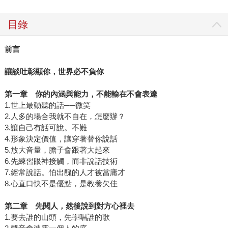
目錄
前言
讓談吐彰顯你，世界必不負你
第一章 你的內涵與能力，不能輸在不會表達
1.世上最動聽的話──微笑
2.人多的場合我就不自在，怎麼辦？
3.讓自己有話可說。不難
4.形象決定價值，讓穿著替你說話
5.放大音量，膽子會跟著大起來
6.先練習眼神接觸，而非說話技術
7.經常說話。怕出醜的人才被當庸才
8.心直口快不是優點，是教養欠佳
第二章 先閱人，然後說到對方心裡去
1.要去誰的山頭，先學唱誰的歌