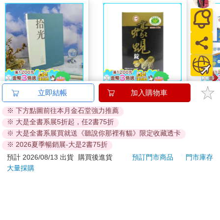
NEW拾光V-25K方格簡
【台糖】蠔蜆錠(10粒/
【台
立即結帳
加入購物車
約筆記本-桉藍
盒)x6盒
包)x
※ 下方點圖前往本月金石堂強力推薦
240
690
特價
元
55
折
特價
元
67
折
※ 大是全書系展5折起，任2書75折
※ 大是全書系展買就送《聽說你那裡有貓》限定收藏透卡
加入購物車
加入購物車
※ 2026夏季暢銷展-大是2書75折
預計 2026/08/13 出貨
購買後進貨
預訂門市商品
門市庫存
您可能會喜歡
大量採購