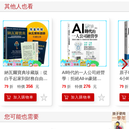
其他人也看
納瓦爾寶典珍藏版：從
AI時代的一人公司經營
原子
白手起家到財務自由，
學：拒絕All-in豪賭，
4小
矽谷傳奇創投家的投資
用一杯咖啡的代價，開
入翻
356
276
79
折
特價
元
79
折
特價
元
79
折
哲學與人生智慧
啟你的創業路！
間管
加入購物車
加入購物車
您可能也需要