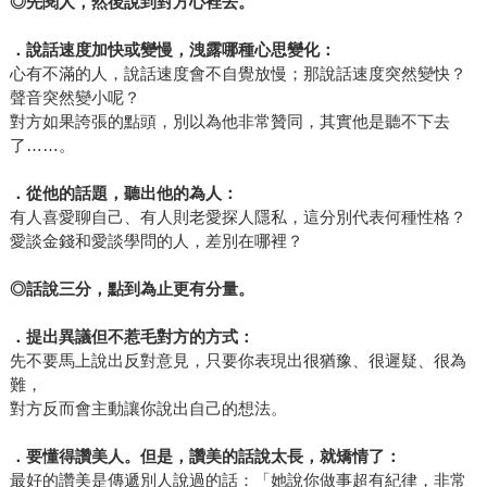
◎
先閱人，然後說到對方心裡去。
．說話速度加快或變慢，洩露哪種心思變化：
心有不滿的人，說話速度會不自覺放慢；那說話速度突然變快？
聲音突然變小呢？
對方如果誇張的點頭，別以為他非常贊同，其實他是聽不下去
了……。
．從他的話題，聽出他的為人：
有人喜愛聊自己、有人則老愛探人隱私，這分別代表何種性格？
愛談金錢和愛談學問的人，差別在哪裡？
◎
話說三分，點到為止更有分量。
．提出異議但不惹毛對方的方式：
先不要馬上說出反對意見，只要你表現出很猶豫、很遲疑、很為
難，
對方反而會主動讓你說出自己的想法。
．要懂得讚美人。但是，讚美的話說太長，就矯情了：
最好的讚美是傳遞別人說過的話：「她說你做事超有紀律，非常