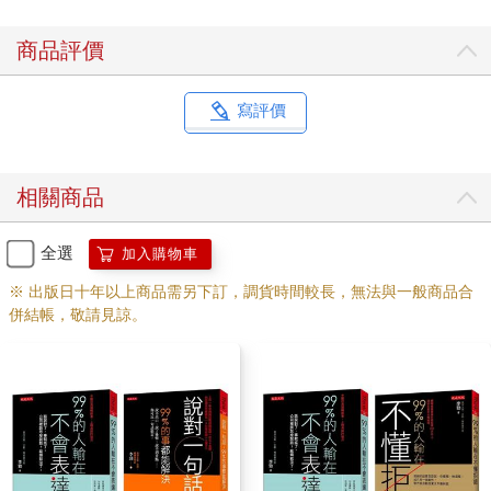
生生的將自己的觀點塞進別人的腦袋裡。
學會處理「被拒絕」
商品評價
在生活中，我們常會遭到拒絕。一次又一次的被拒絕，才是你的
勇氣和進取心的最好證明。
寫評價
每個人在這個世界上都有兩個角色──買家和賣家。如果你是賣
家，自然容易遭到一些拒絕。同樣的，如果你是買家，那你自然
相關商品
也會拒絕別人。拒絕別人，是很多人這輩子都繞不過去的一個
坎。而被別人拒絕，也會讓很多人覺得非常難堪。遺憾的是，一
旦被拒絕後，很少有人能夠冷靜下來，尋找解決問題的辦法。
全選
加入購物車
以銷售為例，無論你多麼努力，只有10％的客戶願意很快和你成
※ 出版日十年以上商品需另下訂，調貨時間較長，無法與一般商品合
交，至少有30％的客戶不會和你成交，而剩下60％的客戶，就需
併結帳，敬請見諒。
要你運用正確的方法來爭取。所以，當你果斷的篩選掉不合格，
或根本不可能與你成交的客戶以後，就要運用靈活的策略與技
巧，來應對那些不斷給你製造麻煩的60％客戶。為了化解客戶的
抗拒，最重要的一條原則，就是利用事物的兩面性，化缺點為優
點。
那麼具體該怎麼做，才能化缺點為優點呢？方法其實很多，比如
當你的客戶不停抱怨「你的東西太貴」時，你可以告訴他：「是