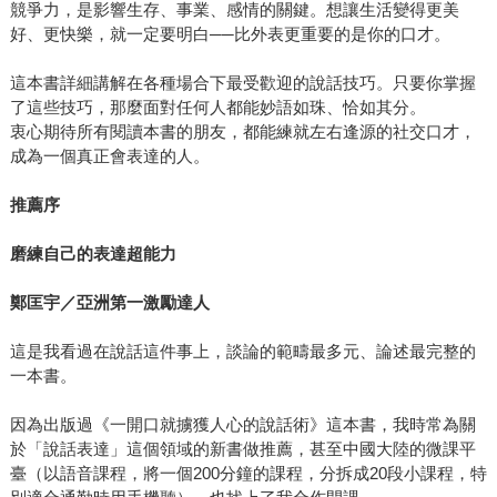
競爭力，是影響生存、事業、感情的關鍵。想讓生活變得更美
好、更快樂，就一定要明白──比外表更重要的是你的口才。
這本書詳細講解在各種場合下最受歡迎的說話技巧。只要你掌握
了這些技巧，那麼面對任何人都能妙語如珠、恰如其分。
衷心期待所有閱讀本書的朋友，都能練就左右逢源的社交口才，
成為一個真正會表達的人。
推薦序
磨練自己的表達超能力
鄭匡宇／亞洲第一激勵達人
這是我看過在說話這件事上，談論的範疇最多元、論述最完整的
一本書。
因為出版過《一開口就擄獲人心的說話術》這本書，我時常為關
於「說話表達」這個領域的新書做推薦，甚至中國大陸的微課平
臺（以語音課程，將一個200分鐘的課程，分拆成20段小課程，特