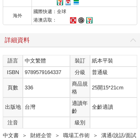
他說：「先生，我這裡有幾張沒有完成的圖樣，請您告訴我，怎
國際快遞：全球
麼才能讓它符合您的要求？」
海外
A老闆仔細的看過圖樣後，緩緩的說：「這樣吧，你先把這幾張圖
港澳店取：
樣放在我這裡，我考慮一下，過幾天，你再來找我。」
幾天後，威廉又來到A老闆那裡，把圖樣拿了回去，並依照A老闆
詳細資料
的意思修改。果然，A老闆接受了他的設計圖樣。
自從這筆生意成交後，A老闆又陸續訂了10張圖樣，威廉就這樣
賺了一筆金額不小的佣金。
語言
中文繁體
裝訂
紙本平裝
之後，當威廉說起自己的這段經歷時，感慨的說：「後來，我終
於知道自己過去失敗的原因了。因為我總是給客戶我認為他需要
ISBN
9789579164337
分級
普通級
的圖樣，卻從未考慮過客戶的真實想法。現在，我讓客戶提出他
的意見，讓他認為那些圖樣是他自己設計的。就算我不要求他
商品規
頁數
336
25開15*21cm
買，他也會主動買的。」
格
讓別人去做他們不想做的事情往往很難，如果你想影響別人，讓
適讀年
出版地
台灣
全齡適讀
別人贊同你，就請遵循這條原則：讓對方相信那是他們自己的想
齡
法。為此，你一定要有耐心，只要你慢慢做，你的想法就會很自
注音
級別
然的出現在對方的頭腦中。
你對自己觀點的表達，遠沒有別人替你說出來更有效。假如你想
中文書
＞
財經企管
＞
職場工作術
＞
溝通/說話/面試
得到別人的贊同，就要引導別人跟你擁有相同的觀點，而不是硬