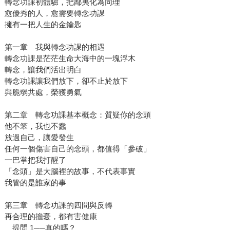
轉念功課初體驗，把鄙夷化為同理
愈優秀的人，愈需要轉念功課
擁有一把人生的金鑰匙
第一章 我與轉念功課的相遇
轉念功課是茫茫生命大海中的一塊浮木
轉念，讓我們活出明白
轉念功課讓我們放下，卻不止於放下
與脆弱共處，榮獲勇氣
第二章 轉念功課基本概念：質疑你的念頭
他不笨，我也不蠢
放過自己，讓愛發生
任何一個傷害自己的念頭，都值得「參破」
一巴掌把我打醒了
「念頭」是大腦裡的故事，不代表事實
我管的是誰家的事
第三章 轉念功課的四問與反轉
再合理的擔憂，都有害健康
提問 1──真的嗎？