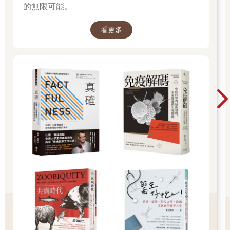
的無限可能。
「太好了！現在，我要你用筆寫下想對心臟說的話。」
看更多
謝謝你，我的心臟，謝謝你為我做的一切服務，我真心感謝你一
直以來對我從不止歇的貢獻！請繼續你完善的工作表現，讓我們
一起享受人生！
他把紙筆放下，緊緊握住我的雙手，我們凝神望著彼此許久許
久，可以從他的眼神和聲音裡感受他的真誠與感恩。
先生是我們家的一家之主，他的心情與健康大大影響著家庭氛
圍。當他充滿焦慮時，無論理由多麼理所當然，我知道負面念頭
對任何人都沒好處，對健康更是摧殘。
再合理的擔憂，都無法帶給人健康的身心或家庭幸福。這並非正
向思考練習，而是真真確確從苦惱中「覺醒」的過程。人的身體
過了某個年齡就會自然老化，就算可以延緩，卻無法停止。
何不現在就開始培養讓自己開心、豁達、祥和的心態，在有生之
年都能享受「道」的芬芳。