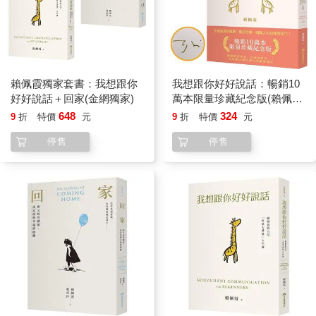
康不但沒有任何幫助，事實上，讓我的精神承受更大的壓力。」
「你現在應該可以清楚的分辨，給你壓力的不是心臟，而是『想
法』和『念頭』。心臟反正每天都在做它該做的事，但是你有那
個念頭，跟沒那個念頭所呈現出來的生命品質，卻有很大的差
賴佩霞獨家套書：我想跟你
我想跟你好好說話：暢銷10
異。」
好好說話＋回家(金網獨家)
萬本限量珍藏紀念版(賴佩霞
親簽)
648
324
9
折
特價
元
9
折
特價
元
「好像是！」這時候，他的笑容明顯變多了，肢體看起來也輕鬆
多了。
停售
停售
「接下來要反轉了。你覺得『我的心臟不完美』可以怎麼反
轉？」我問。
他很直接的說：「我的心臟很完美！」
我說：「給我三個你的心臟很完美的例子。」
「我的心臟超完美，我已經七十四歲了，每天還能走一萬兩千多
步以上，我的心臟超完美。」
我繼續問：「很好，還有呢？」