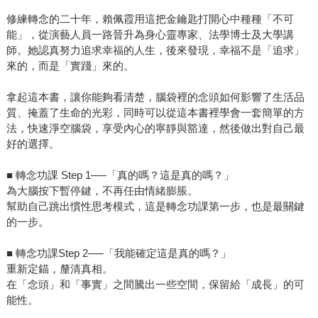
修練轉念的二十年，賴佩霞用這把金鑰匙打開心中種種「不可
能」，從演藝人員一路晉升為身心靈專家、法學博士及大學講
師。她認真努力追求幸福的人生，後來發現，幸福不是「追求」
來的，而是「實踐」來的。
拿起這本書，讓你能夠看清楚，腦袋裡的念頭如何影響了生活品
質、掩蓋了生命的光彩，同時可以從這本書裡學會一套簡單的方
法，快速淨空腦袋，享受內心的寧靜與豁達，然後做出對自己最
好的選擇。
■ 轉念功課 Step 1──「真的嗎？這是真的嗎？」
為大腦按下暫停鍵，不再任由情緒膨脹。
幫助自己跳出慣性思考模式，這是轉念功課第一步，也是最關鍵
的一步。
■ 轉念功課Step 2──「我能確定這是真的嗎？」
重新定錨，釐清真相。
在「念頭」和「事實」之間騰出一些空間，保留給「成長」的可
能性。