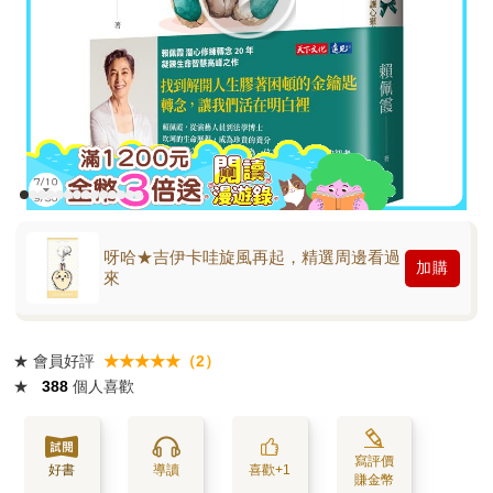
呀哈★吉伊卡哇旋風再起，精選周邊看過
加購
來
★
會員好評
★★★★★（2）
★
388
個人喜歡
寫評價
好書
導讀
喜歡+1
賺金幣