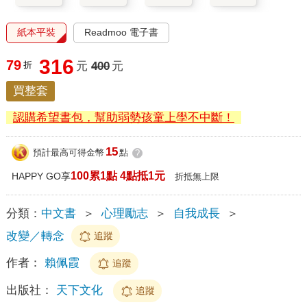
紙本平裝
Readmoo 電子書
316
79
折
元
400
元
買整套
認購希望書包，幫助弱勢孩童上學不中斷！
15
預計最高可得金幣
點
?
100累1點 4點抵1元
HAPPY GO享
折抵無上限
分類：
中文書
＞
心理勵志
＞
自我成長
＞
改變／轉念
追蹤
作者：
賴佩霞
追蹤
出版社：
天下文化
追蹤