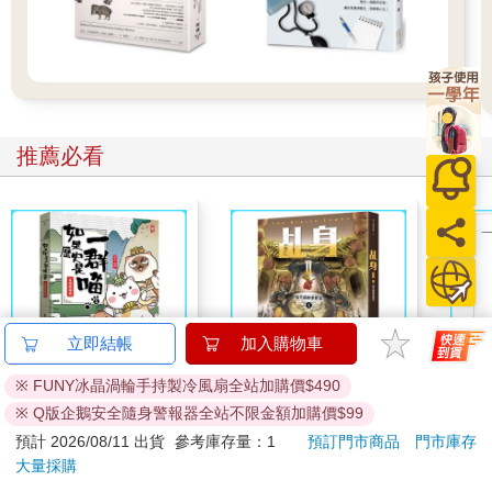
推薦必看
立即結帳
加入購物車
※ FUNY冰晶渦輪手持製冷風扇全站加購價$490
如果歷史是一群喵
乩身II 6：給天庭的求
一本
※ Q版企鵝安全隨身警報器全站不限金額加購價$99
(1)：夏商西周【萌貓
救信
症：
預計 2026/08/11 出貨
參考庫存量：1
預訂門市商品
門市庫存
漫畫學歷史】(暢銷二
開大
356
253
79
折
特價
元
79
折
特價
元
79
折
大量採購
版)
人也