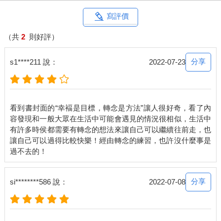
「當你的腦子有這樣的想法時，你如何反應？」
寫評價
「什麼意思？」
（共
2
則好評）
「就是，當你想著這件事，『我的心臟不完美』時，你會怎麼
樣？做些什麼？」
分享
s1****211 說：
2022-07-23
「我會一直找解決方案，我很懊惱，氣自己當年為什麼沒聽醫師
的話，也很氣自己的身體，為什麼該做的運動都做了，該注重的
飲食原則也遵守了，心臟還會出狀況？腦子很亂，心情也很不
看到書封面的“幸褔是目標，轉念是方法”讓人很好奇，看了內
好。」「好，沒有這個念頭時，你是怎樣的人？你會做些什
容發現和一般大眾在生活中可能會遇見的情況很相似，生活中
麼？」我問。
有許多時侯都需要有轉念的想法來讓自己可以繼續往前走，也
讓自己可以過得比較快樂！經由轉念的練習，也許沒什麼事是
「怎麼可能？念頭就是有呀！怎麼可能沒有？」他不斷重複質
疑。
通常，這個階段是最磨人的。因為腦子堅信那個信念是不可動
分享
si********586 說：
2022-07-08
搖、不可質疑的，「做不到，做不到，做不到」的說法，是捍衛
執念再自然不過的反應了。
我說：「放心，念頭不會不見，待會它可以回來。做完練習你可