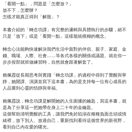
「看開一點」，問題是「怎麼放？」
放不下，怎麼辦？
怎樣才能真正得到「解脫」？
本書介紹的「轉念功課」有完整的邏輯與具體執行的步驟，絕不
只是「放下」或是「看開一點」這樣籠統模糊的概念。
轉念心法能夠快速解決我們生活中面對的伴侶、親子、家庭、金
錢、職場、人際、社會……等各式各樣的關係或議題。就在你一
步步按部就班做練習時，自然就會跟著解套了。
賴佩霞從長期思考與實踐「轉念功課」的過程中得到了覺醒與寧
靜，她開課、演講並寫下這本書，為的是支持每一位有心成長的
人品嘗到心靈的恬靜與幸福。
賴佩霞說，轉念功課是解開她的人生困擾的鑰匙，寫這本書，就
是為了分享這一把她帶在身上二十年的金鑰匙。
這個幫助清明覺醒的工具，讓我們免於陷溺在種種負面念頭或情
緒裡，放下別人、放過自己，重新找到看待這個世界的新視野，
看到自己內在愛的曙光。