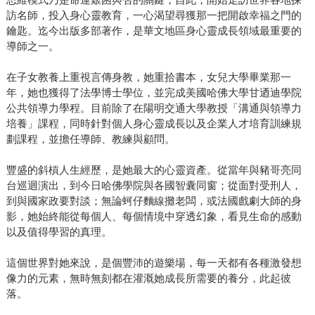
訪名師，投入身心靈教育，一心渴望尋獲那一把開啟幸福之門的
鑰匙。迄今出版多部著作，是華文地區身心靈成長領域最重要的
導師之一。
在子女教養上重視言傳身教，她重拾書本，女兒大學畢業那一
年，她也獲得了法學博士學位，並完成美國哈佛大學甘迺迪學院
公共領導力學程。目前除了在陽明交通大學教授「溝通與領導力
培養」課程，同時針對個人身心靈成長以及企業人才培育訓練規
劃課程，並擔任導師、教練與顧問。
豐盛的斜槓人生經歷，是她最大的心靈資產。從當年與豬哥亮同
台巡迴演出，到今日哈佛學院與各國智囊同窗；從面對受刑人，
到與國家政要對談；無論蚵仔麵線攤老闆，或法國戲劇大師的身
影，她始終能從每個人、每個情境中穿透幻象，看見生命的感動
以及值得學習的真理。
這個世界對她來說，是個豐沛的遊樂場，每一天都有各種激發想
像力的元素，無時無刻都在灌溉她成長所需要的養分，此起彼
落。