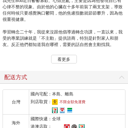
我先生Bob近日鬱鬱寡歡、心煩意亂，主要是因為他發現自己有
心律不整的現象。由於他的心臟在十多年前裝了兩支支架，導致
任何時候只要感覺胸口鬱悶，他的焦慮指數就節節攀升，因為他
很重視健康。
學習轉念二十年，我從來沒跟他倡導過轉念功課，一直以來，我
受的專業訓練就是「不主動」提供諮商，特別是針對家人和朋
友。反正他們都知道我在哪裡，需要的話自然會主動找我。
看著他這段時日的擔心發愁，我主動提議：「要不要跟我做轉
看更多
念？說不定可以讓心臟的負擔少一些。」
午飯後，先生主動坐到我的書桌前說：「我準備好要做轉念
配送方式
了。」
國內宅配：本島、離島
我問他心裡都在想些什麼？他開始說出他的擔心和煩惱。我繼續
問：「你到底在氣什麼？」
到店取貨：
台灣
不限金額免運費
「我氣我的心律怎麼可以不整！」
國際快遞：全球
海外
「心律不整，對你來說意味著什麼？」
港澳店取：