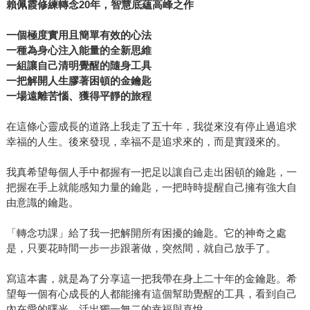
賴佩霞修練轉念20年，智慧底蘊高峰之作
一個極度實用且簡單有效的心法
一種為身心注入能量的全新思維
一組讓自己清明覺醒的隨身工具
一把解開人生膠著困頓的金鑰匙
一場遠離苦惱、獲得平靜的旅程
在這條心靈成長的道路上我走了五十年，我從來沒有停止過追求
幸福的人生。後來發現，幸福不是追求來的，而是實踐來的。
我真希望每個人手中都握有一把足以讓自己走出困頓的鑰匙，一
把握在手上就能感知力量的鑰匙，一把時時提醒自己擁有強大自
由意識的鑰匙。
「轉念功課」給了我一把解開所有困擾的鑰匙。它的神奇之處
是，只要花時間一步一步跟著做，突然間，就自己放手了。
寫這本書，就是為了分享這一把我帶在身上二十年的金鑰匙。希
望每一個有心成長的人都能擁有這個幫助覺醒的工具，看到自己
內在愛的曙光，活出獨一無二的幸福與喜悅。