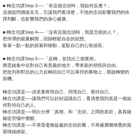
■ 轉念功課Step 3──「有這個念頭時，我如何反應？」
這個提問價值非凡，它讓我們看清楚，不悅的念頭影響我們的抉
擇判斷，也影響我們的身心健康。
■ 轉念功課Step 4──「沒有這個念頭時，我是怎樣的人？」
把停滯的能量解開，回歸輕鬆自在的狀態。
靠著一點一點的探索和移動，駕馭自己的心智成長。
■ 轉念功課Step 5──「反轉，並找出三個實例」
將思緒集中在對自己有意義的地方，帶來新的領悟與自由。
把批判和對抗的心力反轉回自己可以掌控的事物上，開啟轉變的
契機。
轉念功課是──決意要疼惜自己、同理自己、善待自己。
轉念功課是──讓我們可以好好認識自己，看清楚我到底是一個如
何對待自己的人。
轉念功課是──明白分辨「真相」和「念頭」之間的差距，真真確
確從苦惱中覺醒。
轉念功課是──不再受毫無益處的念頭折騰，不再被層層堆疊的負
面情緒綁架。