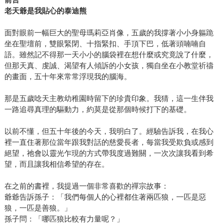
老天爺是我貼心的泰迪熊
面對眼前一幅巨大的聖母瑪莉亞肖像，五歲的我撐著小小身軀跪
坐在聖壇前，雙眼緊閉、十指緊扣、手頂下巴，低著頭喃喃自
語。雖然記不得那一天小小的腦袋裡在想什麼或究竟說了什麼，
但那天真、虔誠、渴望有人傾訴的小女孩，獨自坐在小教堂祈禱
的畫面，五十年來常常浮現我的腦海。
那是五歲唸天主教幼稚園時留下的珍貴印象。我猜，這一生伴我
一路追尋真理的驅動力，約莫是從那個時候打下的基礎。
以前不懂，但五十年後的今天，我明白了。經驗告訴我，在我心
裡一直住著那位當年跟我對話的慈愛長者，每當我受欺負或感到
絕望，祂會以靈光乍現的方式帶我度過難關，一次次讓我看到希
望，而且讓我相信希望的存在。
在之前的書裡，我提過一個非常喜歡的禪宗故事：
爺爺告訴孫子：「我們每個人的心裡都住著兩匹狼，一匹是惡
狼，一匹是善狼。」
孫子問：「哪匹狼比較有力量呢？」