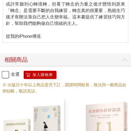
或許常聽到心轉境轉，但看了轉念的力量之後才體悟到原來
以繼續抱持原來的想法。現在我只是請你試試看，如果沒有『我
「轉念」是需要不斷的自我練習，轉念真的很重要，熟能生巧
的心臟不完美』這個想法，看看會是什麼樣的情形。」
後才有辦法靠自己把人生變幸福。這本書提供了練習技巧與方
針，幫助我們能夠做自己情緒的主人。
這裡我使用的技巧，就是不否定他的信念，只是讓他嘗試新的可
能性，把原本存在的生命狀態，與現在頭腦裡「我的心臟不完
美」的念頭分隔開來，重新連結以往曾經擁有的輕鬆、愉快、健
康、有自信的體驗。
「我每天早上會很開心的去走路、運動、買咖啡、吃飯、看電
相關商品
視、吃零食、去上班，跟你們有說有笑，跟你一起打電動。」他
愈講愈開心。
全選
加入購物車
我繼續問：「你覺得你比較喜歡哪一個自己？」
※ 出版日十年以上商品需另下訂，調貨時間較長，無法與一般商品合
併結帳，敬請見諒。
他毫不猶豫的說：「當然是後者了。」
「你覺得有任何理由，可以支持你放掉那個念頭嗎？感覺一
下。」
他回道：「當然，為了我的身心健康。那樣的念頭對我的身心健