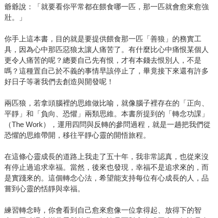
爺爺說：「就要看你平常都在餵食哪一匹，那一匹就會愈來愈強
壯。」
你手上這本書，目的就是要提供餵食那一匹「善狼」的務實工
具，因為心中那匹惡狼太讓人痛苦了。有什麼比心中痛恨某個人
更令人痛苦的呢？總要自己先有恨，才有本錢去恨別人，不是
嗎？這種置自己於不義的事情早該停止了，畢竟接下來還有許多
好日子等著我們去創造與開發呢！
兩匹狼，若拿頭腦裡的思維做比喻，就像腦子裡存在的「正向、
平靜」和「負向、恐懼」兩類思維。本書所提到的「轉念功課」
（The Work），運用四問與反轉的參問過程，就是一趟把我們從
恐懼的思維帶開，移往平靜心靈的開悟旅程。
在這條心靈成長的道路上我走了五十年，我非常認真，也從來沒
有停止過追求幸福。當然，後來也發現，幸福不是追求來的，而
是實踐來的。這個轉念心法，希望能支持每位有心成長的人，品
嘗到心靈的恬靜與幸福。
練習轉念時，你會看到自己愈來愈像一位拿得起、放得下的智