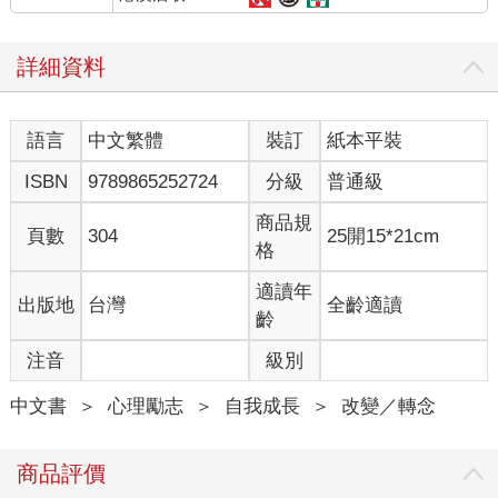
「意味著我有一顆不完美的心臟。」對了，這就是我要聽的關鍵
詳細資料
句。
我接著問：「你有一顆不完美的心臟，真的嗎？」他想了幾秒
語言
中文繁體
裝訂
紙本平裝
鐘，繼續試圖說明為什麼他的心臟不完美。找到空檔，我再問一
句：「你確定你的心臟不完美，真的嗎？」
ISBN
9789865252724
分級
普通級
經過一點時間的沉澱，這次他更平靜一些，說：「我不確定！」
商品規
頁數
304
25開15*21cm
格
我接著問：「不確定的意思，表示不是真的，對吧？」他停了
三、五秒，一開口又將話題轉回這些想法的正當性上。因為林醫
適讀年
出版地
台灣
全齡適讀
師說……
齡
注音
級別
我告訴他：「我相信你有十足的理由可以說服我你所擔心、氣餒
的理由和原因，我只是單純想知道，從你的角度檢視一下，這句
中文書
＞
心理勵志
＞
自我成長
＞
改變／轉念
話是真實、可靠的嗎？」
他笑笑說：「我之前很篤定那是真的，現在想想好像不是。」
商品評價