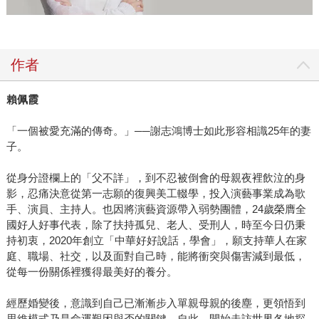
作者
賴佩霞
「一個被愛充滿的傳奇。」──謝志鴻博士如此形容相識25年的妻
子。
從身分證欄上的「父不詳」，到不忍被倒會的母親夜裡飲泣的身
影，忍痛決意從第一志願的復興美工輟學，投入演藝事業成為歌
手、演員、主持人。也因將演藝資源帶入弱勢團體，24歲榮膺全
國好人好事代表，除了扶持孤兒、老人、受刑人，時至今日仍秉
持初衷，2020年創立「中華好好說話，學會」，願支持華人在家
庭、職場、社交，以及面對自己時，能將衝突與傷害減到最低，
從每一份關係裡獲得最美好的養分。
經歷婚變後，意識到自己已漸漸步入單親母親的後塵，更領悟到
思維模式乃是命運艱困與否的關鍵，自此，開始走訪世界各地探