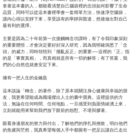
拿著這本書的人，都能看清楚自己腦袋裡的念頭如何影響了生命
品質，同時可以從這本書裡學會一套簡單方法，快速淨空腦袋，
讓內心得以安靜下來，享受該有的寧靜與豁達，然後做出對自己
最有利的選擇。
主要是因為二十年前第一次接觸轉念功課時，有了令我印象深刻
的重要體悟，才會決定要好好深入研究，因為我明確洞悉了「念
頭」的威力，同時領悟到「撥亂反正」的重要──這裡的「正」指
的是「事實真相」，而真相就是所有一切的解答；有了答案，我
們的心自然也就會安定下來。
擁有一把人生的金鑰匙
這本談論「轉念」的著作，除了原本就關注身心健康與幸福的朋
友，我更希望能成為職場傑出人士的囊中寶典。這裡提供的方
法，無論在任何時間、任何地點，一旦感受到負面情緒湧上來，
立刻就能用來幫助我們放下眼前的怨懟、不堪與膠著。
眼看身邊朋友的努力與付出，了解他們的掙扎與挫敗，明白他們
的焦慮與茫然，我真希望每個人手中都握有一把足以讓自己走出