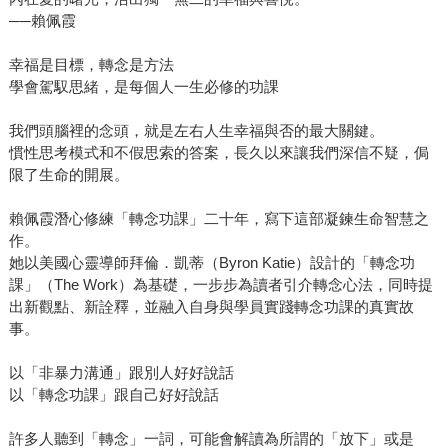
──賴佩霞
幸福是目標，轉念是方法
學會駕馭思緒，是每個人一生必修的功課
我們頭腦裡的念頭，就是左右人生幸福與否的最大關鍵。
慣性思考模式和不假思索的答案，長久以來讓我們深信不疑，侷
限了生命的開展。
賴佩霞潛心修練「轉念功課」二十年，寫下這部凝鍊生命智慧之
作。
她以美國心靈導師拜倫．凱蒂（Byron Katie）設計的「轉念功
課」（The Work）為基礎，一步步為讀者引介轉念心法，同時提
出新觀點、新詮釋，並融入自身與學員實踐轉念功課的真實故
事。
以「非暴力溝通」跟別人好好說話
以「轉念功課」跟自己好好說話
許多人聽到「轉念」一詞，可能會解讀為所謂的「放下」或是