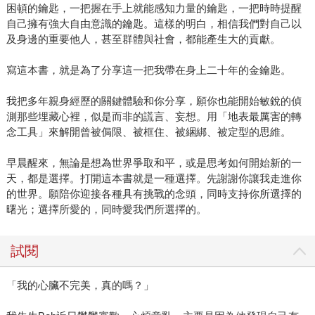
困頓的鑰匙，一把握在手上就能感知力量的鑰匙，一把時時提醒
自己擁有強大自由意識的鑰匙。這樣的明白，相信我們對自己以
及身邊的重要他人，甚至群體與社會，都能產生大的貢獻。
寫這本書，就是為了分享這一把我帶在身上二十年的金鑰匙。
我把多年親身經歷的關鍵體驗和你分享，願你也能開始敏銳的偵
測那些埋藏心裡，似是而非的謊言、妄想。用「地表最厲害的轉
念工具」來解開曾被侷限、被框住、被綑綁、被定型的思維。
早晨醒來，無論是想為世界爭取和平，或是思考如何開始新的一
天，都是選擇。打開這本書就是一種選擇。先謝謝你讓我走進你
的世界。願陪你迎接各種具有挑戰的念頭，同時支持你所選擇的
曙光；選擇所愛的，同時愛我們所選擇的。
試閱
「我的心臟不完美，真的嗎？」