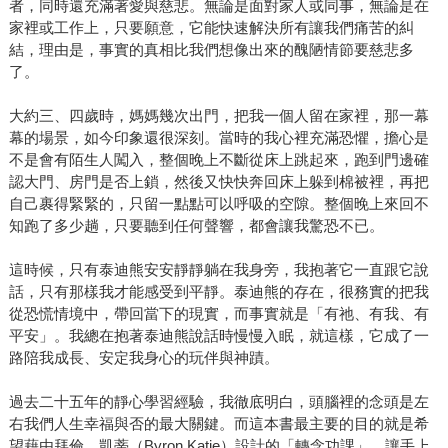
者，同時還充滿著愛與慈悲。無論是面對家人或同事，無論是在
家裡或工作上，只要願意，它能快速解決所有讓我們痛苦的糾
結，理由是，事實的真相比我們想像出來的醜陋情節要慈悲多
了。
大約三、四歲時，媽媽幾次出門，把我一個人留在家裡，那一幕
幕的場景，如今印象還很深刻。當時的我心裡充滿恐懼，擔心是
不是會有陌生人闖入，整個晚上不斷從床上跳起來，跑到門邊確
認大門、房門是否上鎖，然後又快快奔回床上躲到棉被裡，再把
自己裹得緊緊的，只留一點點可以呼吸的空隙。整個晚上來回不
知跑了多少趟，只要聽到任何聲響，都會讓我驚恐不已。
這時候，只有泰迪熊安安靜靜躺在我身旁，我抱著它一直跟它說
話，只有那樣我才能感受到平靜。泰迪熊的存在，很務實的把我
從恐慌情境中，帶回當下的現實，而事實就是「有祂、有我、有
平安」。我總在抱著泰迪熊說話時慢慢入眠，就這樣，它成了一
路陪我成長、安定我身心的玩伴與神蹟。
過去二十五年的靜心學習經驗，我徹底明白，頭腦裡的念頭是左
右我們人生幸福與否的最大關鍵。而這本書最主要的目的就是希
望藉由拜倫．凱蒂（Byron Katie）設計的「轉念功課」，讓手上