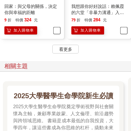
回家：與父母的關係，決定
我想跟你好好說話：賴佩霞
「我的心臟超完美，我的心臟裝了兩支支架，還繼續提供我健康
你與幸福的距離
的六堂「非暴力溝通」入門
的身心，我的心臟超完美。」
課
324
284
9
折
特價
元
79
折
特價
元
「還有呢？」我再問。
加入購物車
加入購物車
「我把它照顧得很好。我的心臟超完美！最重要的是，我還可以
每天在這裡跟老婆打屁。哈哈哈！」他開懷大笑。
看更多
我說：「好，再來一個反轉試試看。我要你說說看『我的念頭不
相關主題
完美』，說說看！」他重複了我說的話。
我再問他，相較於原來的念頭，哪個比較真實？「心臟不完美，
還是念頭不完美？」他說：「好像負面的念頭比較不完美。」此
時他看起來心情格外輕鬆。
2025大學醫學生命學院新生必讀
「現在請給我三個你覺得念頭不完美的例子。」
2025大學生醫學生命學院奠定學術視野與社會關
懷為主軸，兼顧專業啟蒙、人文倫理、前沿趨勢
他說：「當我以為自己什麼都知道時；當我誤會別人時；當我沒
與跨領域思維。 書籍是成本最低的自我投資，大
問清楚事情來龍去脈，就認定是別人的問題時；還有當我怪罪我
學四年，讓這些書成為你思維的杠杆，撬動未來
的心臟不完美時，我的念頭就太不完美了。」