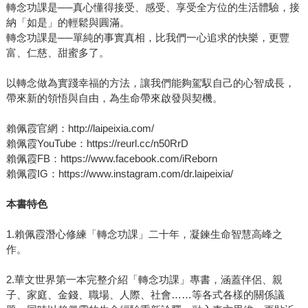
轉念功課是──真心懂得接受、感受、享受全方位的生活體驗，接
納「如是」的輕鬆與圓滿。
轉念功課是──單純的事實真相，比我們一心追求的快樂，更豐
富、仁慈、甜蜜多了。
以轉念做為實踐幸福的方法，讓我們能夠駕馭自己的心智成長，
帶來新的領悟與自由，為生命帶來啟發與契機。
賴佩霞官網：http://laipeixia.com/
賴佩霞YouTube：https://reurl.cc/n50RrD
賴佩霞FB：https://www.facebook.com/iReborn
賴佩霞IG：https://www.instagram.com/dr.laipeixia/
本書特色
1.賴佩霞潛心修練「轉念功課」二十年，凝鍊生命智慧高峰之
作。
2.華文世界第一本完整介紹「轉念功課」專書，涵蓋伴侶、親
子、家庭、金錢、職場、人際、社會……等各式各樣的關係議