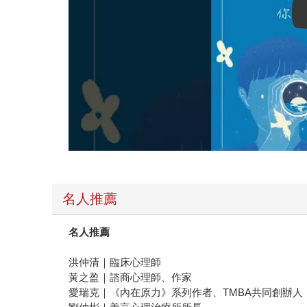
名人推薦
名人推薦
洪仲清｜臨床心理師
黃之盈｜諮商心理師、作家
愛瑞克｜《內在原力》系列作者、TMBA共同創辦人