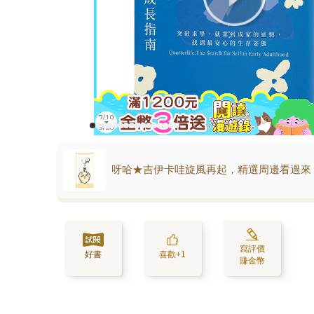
呀哈★吉伊卡哇旋風再起，精選周邊看過來
寫評價
好書
喜歡+1
賺金幣