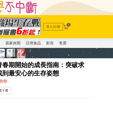
0
登入/註冊
電
居家休閒
日用食品
影音
售票
青春期開始的成長指南：突破求
找到最安心的生存姿態
的你
 電子書