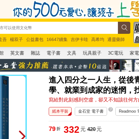
圭吾
楊双子
公益書包
16647續集
吉伊卡哇
高希均
通靈藥師
路邊攤新作
馬斯克
玩具總動員5
超慢跑
館
英文書
雜誌
電子書
文具
玩具親子
3C電玩
家
進入四分之一人生，從後
學、就業到成家的迷惘，
寫給對此刻感到空虛，卻又不知該往何方
?
紙本平裝
金石堂 電子書
Readmoo
332
79
折
元
420
元