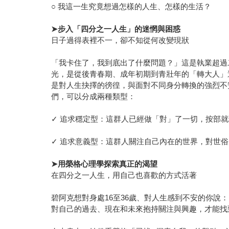
○ 我這一生究竟想過怎樣的人生、怎樣的生活？
➤
步入「四分之一人生」的迷惘與困惑
日子過得表裡不一，卻不知從何改變現狀
「我卡住了，我到底出了什麼問題？」這是執業超過
光，是從後青春期、成年初期到青壯年的「轉大人」
是對人生抉擇的徬徨，與面對不同身分轉換的強烈不
們，可以分成兩種類型：
✓ 追求穩定型：這群人已經做「對」了一切，按部
✓ 追求意義型：這群人關注自己內在的世界，對世
➤
用榮格心理學探索真正的渴望
在四分之一人生，用自己也喜歡的方式活著
碧阿克想對身處16至36歲、對人生感到不安的你
對自己的過去、現在和未來抱持關注與興趣，才能找