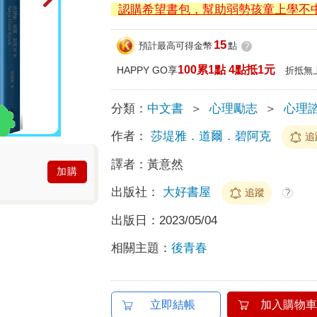
認購希望書包，幫助弱勢孩童上學不
15
預計最高可得金幣
點
?
100累1點 4點抵1元
HAPPY GO享
折抵無
分類：
中文書
＞
心理勵志
＞
心理諮
作者：
莎堤雅．道爾．碧阿克
追
譯者：
黃意然
加購
出版社：
大好書屋
追蹤
?
出版日：
2023/05/04
相關主題：
後青春
立即結帳
加入購物車