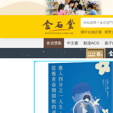
國中自修評量
東野
唯紅花綻放
奧德賽
會員獎勵
中文書
動漫ACG
親子