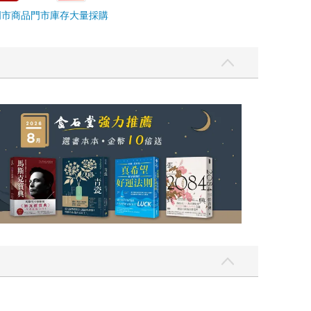
門市商品
門市庫存
大量採購
我還值得被愛嗎？（限量作者親簽版）
2026年8月金石