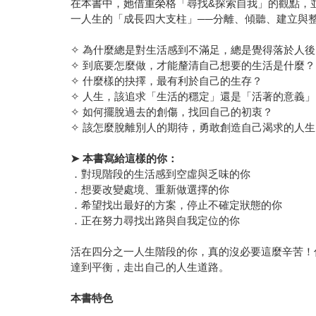
在本書中，她借重榮格「尋找&探索自我」的觀點，
一人生的「成長四大支柱」──分離、傾聽、建立與
✧ 為什麼總是對生活感到不滿足，總是覺得落於人後
✧ 到底要怎麼做，才能釐清自己想要的生活是什麼？
✧ 什麼樣的抉擇，最有利於自己的生存？
✧ 人生，該追求「生活的穩定」還是「活著的意義」
✧ 如何擺脫過去的創傷，找回自己的初衷？
✧ 該怎麼脫離別人的期待，勇敢創造自己渴求的人生
➤
本書寫給這樣的你：
．對現階段的生活感到空虛與乏味的你
．想要改變處境、重新做選擇的你
．希望找出最好的方案，停止不確定狀態的你
．正在努力尋找出路與自我定位的你
活在四分之一人生階段的你，真的沒必要這麼辛苦！
達到平衡，走出自己的人生道路。
本書特色