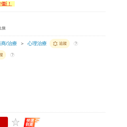
中斷！
上限
商/治療
＞
心理治療
追蹤
?
蹤
?