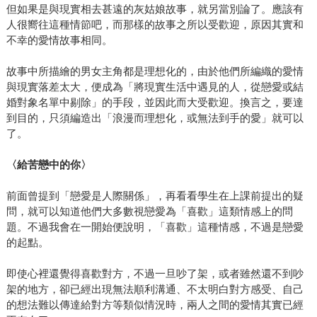
但如果是與現實相去甚遠的灰姑娘故事，就另當別論了。應該有
人很嚮往這種情節吧，而那樣的故事之所以受歡迎，原因其實和
不幸的愛情故事相同。
故事中所描繪的男女主角都是理想化的，由於他們所編織的愛情
與現實落差太大，便成為「將現實生活中遇見的人，從戀愛或結
婚對象名單中剔除」的手段，並因此而大受歡迎。換言之，要達
到目的，只須編造出「浪漫而理想化，或無法到手的愛」就可以
了。
〈給苦戀中的你〉
前面曾提到「戀愛是人際關係」，再看看學生在上課前提出的疑
問，就可以知道他們大多數視戀愛為「喜歡」這類情感上的問
題。不過我會在一開始便說明，「喜歡」這種情感，不過是戀愛
的起點。
即使心裡還覺得喜歡對方，不過一旦吵了架，或者雖然還不到吵
架的地方，卻已經出現無法順利溝通、不太明白對方感受、自己
的想法難以傳達給對方等類似情況時，兩人之間的愛情其實已經