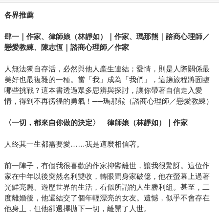
各界推薦
肆一｜作家、律師娘（林靜如）｜作家、瑪那熊｜諮商心理師／
戀愛教練、陳志恆｜諮商心理師／作家
人無法獨自存活，必然與他人產生連結；愛情，則是人際關係最
美好也最複雜的一種。當「我」成為「我們」，這趟旅程將面臨
哪些挑戰？這本書透過眾多思辨與探討，讓你帶著自信走入愛
情，得到不再徬徨的勇氣！──瑪那熊（諮商心理師／戀愛教練）
〈一切，都來自你做的決定〉 律師娘（林靜如）｜作家
人終其一生都需要愛……我是這麼相信著。
前一陣子，有個我很喜歡的作家抑鬱離世，讓我很驚訝。這位作
家在中年以後突然名利雙收，轉眼間身家破億，他在螢幕上過著
光鮮亮麗、遊歷世界的生活，看似所謂的人生勝利組。甚至，二
度離婚後，他還結交了個年輕漂亮的女友。遺憾，似乎不會存在
他身上，但他卻選擇拋下一切，離開了人世。