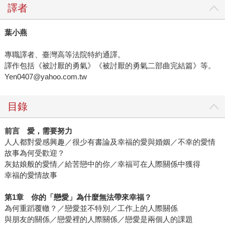
譯者
葉小燕
專職譯者、臺灣高等法院特約通譯。
譯作包括《被討厭的勇氣》《被討厭的勇氣二部曲完結篇》等。
Yen0407@yahoo.com.tw
目錄
前言 愛，需要努力
人人都對愛感興趣／很少有書論及幸福的愛與婚姻／不幸的愛情
故事為何受歡迎？
灰姑娘般的愛情／給苦戀中的你／幸福可在人際關係中獲得
幸福的愛情故事
第
1
章 你的「戀愛」為什麼無法帶來幸福？
為何重蹈覆轍？／戀愛並不特別／工作上的人際關係
與朋友的關係／戀愛裡的人際關係／戀愛是兩個人的課題