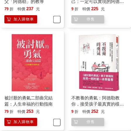
父「阿德勒」的教導
己：一定可以實現的阿德勒
是曾受過傷的人，他們的想法容易傾向於「只談有勝算的戀愛」
勇氣心理學
237
225
79
折
特價
元
9
折
特價
元
就好。這樣的人，會以另一種與前面所見完全不同的方式對愛情
感到猶豫。若依照一般父母養育孩子的方式，孩子會認為在競爭
加入購物車
停售
關係中生存是理所當然的—必須和手足競爭、獲得勝利。為了要
贏，不論言行，孩子都會力求獲得父母的稱讚，並避免遭到責
罵。那樣的孩子長大後，也將手足競爭這一套帶進學校，甚至到
了成年、進入社會後，仍持續那樣的方式。
接受這般教養的人，由於害怕在競爭中失敗、認為非贏不可，就
算是戀愛或婚姻，也覺得必須贏過他人才行。
然而這不像其他所有的競爭，總是有辦法贏得勝利。可能會失
戀，也可能結了婚卻不美滿。對這些人來說，如果向心儀對象告
白遭拒，就輸給了那些能與喜歡的對象順利交往、獲得美滿婚姻
的人了。
兄弟姊妹的幸福婚姻，也會讓他們對戀愛與結婚感到徬徨。假使
有手足比自己先結了婚，那麼自己也必須獲得同樣的幸福才行，
被討厭的勇氣二部曲完結
不教養的勇氣：阿德勒教
否則就算輸了。
篇：人生幸福的行動指南
你，接受孩子最真實的樣
話說回來，喜歡上誰或和誰結婚，原本都應該不是為了與誰競爭
子，協助孩子自力解決人生
253
252
79
折
特價
元
9
折
特價
元
才對。經常活在競爭關係中的人，因為認定自己在愛情或婚姻上
課題
也非贏不可，一旦沒有勝算，就不願踏入愛情關係。
加入購物車
停售