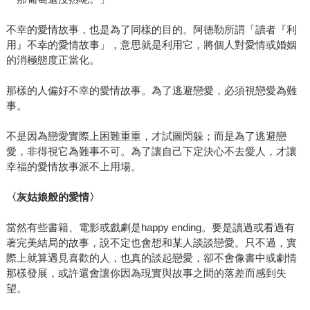
不幸的愛情故事，也是為了同樣的目的。阿德勒所謂「讀者『利
用』不幸的愛情故事」，意思就是利用它，將個人對愛情或婚姻
的消極態度正當化。
那樣的人偏好不幸的愛情故事。為了逃避戀愛，必須視戀愛為難
事。
不是因為戀愛實際上困難重重，才試圖閃躲；而是為了逃避戀
愛，非得視它為難事不可。為了讓自己下定決心不去愛人，才讓
幸福的愛情故事派不上用場。
〈灰姑娘般的愛情〉
當然有些書籍、電影或戲劇是happy ending。要是讀過或看過有
著完美結局的故事，說不定也會想和某人談談戀愛。只不過，實
際上就算遇見喜歡的人，也真的談起戀愛，卻不會像書中或劇情
那樣發展，或許還會讓你因為現實與故事之間的落差而感到失
望。