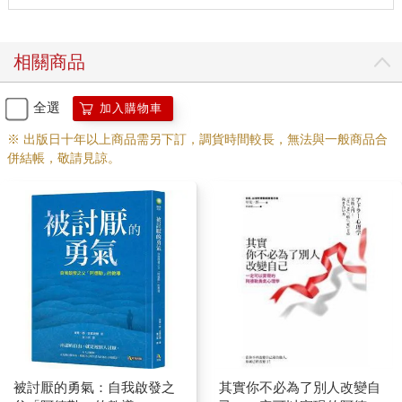
雖然不見得必然如此，不過這裡姑且依循慣常的說法。
害怕因與人往來而受傷的人，不會想涉入人際關係。就戀愛來
說，向心儀對象表白卻不被對方接受，這種憾事確實是會發生
相關商品
的。因此，為了說服自己「不要表明心意」，便給自己低劣的評
價，認為就連自己都不喜歡自己，別人又怎麼會喜歡這樣的人？
全選
加入購物車
但如果引用前面阿德勒所說的話，並不是「因為覺得自己沒有價
值」，才不願涉入人際關係，而是「為了不要進入人際關係」，
※ 出版日十年以上商品需另下訂，調貨時間較長，無法與一般商品合
所以不可以認為自己有價值。
併結帳，敬請見諒。
只是，前面也提過，唯有在人際關係中，才能感受到人生的喜悅
與幸福。希望大家還是能擁有進入人際關係的勇氣。
即使表明自己的心意，也不一定會遭人拒絕。不說出口的話，或
許可以不必承受被拒絕的傷痛和難堪，但很確定的一點是，如果
保持沉默，就什麼事都不會發生。
談到這裡，我們可以知道，在戀愛中徬徨遲疑的人，為了具備勇
氣，必須認為自己有價值，也要喜歡那樣的自己。那麼，為了擁
有這種想法，該做些什麼才好，又該如何去做？
不談沒有勝算的戀愛
被討厭的勇氣：自我啟發之
其實你不必為了別人改變自
一開始就預設會因為遭到拒絕或關係觸礁等情況而受傷的人，或