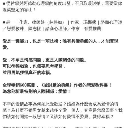
■ 從哲學與阿德勒心理學的角度出發，不只取暖討拍，還要當你
溫柔堅定的靠山！
■ 肆一｜作家、律師娘（林靜如）｜作家、瑪那熊｜諮商心理師
／戀愛教練、陳志恆｜諮商心理師／作家 有愛推薦
愛是一種能力，也是一項技術；唯有具備勇氣的人，才能實現
愛。
愛，不單是情感問題，更是人際關係的問題。
可以徬徨猶豫，也需要思考學習，
並用勇氣獲得真正的幸福。
全球暢銷
600
萬冊，《被討厭的勇氣》作者的戀愛教科書！
為您剖析最特別的人際關係：愛情！
不幸的愛情故事為何如此受歡迎？婚姻為什麼會成為愛情的墳
墓？為什麼不婚男女越來越多？愛一個人，究竟是怎麼回事？我
們該如何開始一段戀情？又該如何愛得不委屈、愛得幸福？