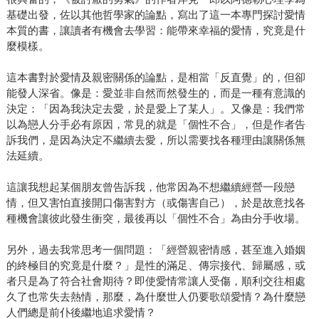
基礎出發，佐以其他哲學家的論點，寫出了這一本專門探討愛情
本質的書，讓讀者有機會去學習：能帶來幸福的愛情，究竟是什
麼模樣。
這本書對於愛情及親密關係的論點，是相當「反直覺」的，但卻
能發人深省。像是：愛並非自然而然發生的，而是一種有意識的
決定：「因為我決定去愛，於是愛上了某人」。又像是：我們常
以為戀人分手必有原因，常見的就是「個性不合」，但是作者告
訴我們，是因為決定不繼續去愛，所以需要找各種理由讓關係無
法延續。
這讓我想起某個朋友曾告訴我，他常因為不想繼續經營一段戀
情，但又害怕直接開口傷害對方（或傷害自己），於是故意找各
種機會讓彼此發生衝突，最後再以「個性不合」為由分手收場。
另外，過去我常思考一個問題：「經營親密情感，甚至進入婚姻
的終極目的究竟是什麼？」是性的滿足、傳宗接代、歸屬感，或
者只是為了符合社會期待？即使愛情常讓人受傷，順利交往相處
久了也常失去熱情，那麼，為什麼世人仍要歌頌愛情？為什麼戀
人們總是前仆後繼地追求愛情？