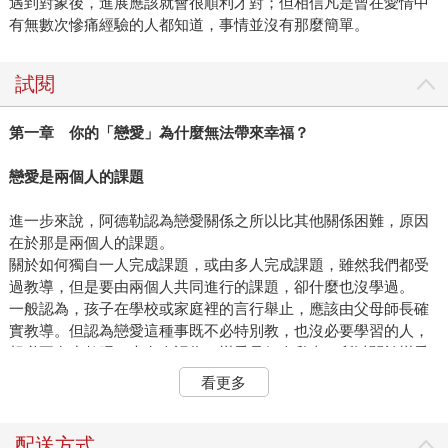
遇到對象後，進展應該就會很順利才對；但相信凡是曾在愛情中
有無數次慘痛經驗的人都知道，事情並沒有那麼簡單。
試閱
第一章 你的「戀愛」為什麼無法帶來幸福？
戀愛是兩個人的課題
進一步來說，阿德勒認為戀愛關係之所以比其他關係困難，原因
在於那是兩個人的課題。
關於如何獨自一人完成課題，或由多人完成課題，雖然我們都受
過教導，但是要由兩個人共同進行的課題，卻什麼也沒學過。
一般認為，孩子在學校或家庭裡的言行舉止，應該由父母師長確
實教導。但認為戀愛這種事既不必特別教，也沒必要學習的人，
想必不在少數吧？也有人認為，戀愛是個人私事，所以關於戀愛
的一切，都不是應該在學校裡學的事情。
看更多
宣稱戀愛屬於私事、不必由他人教導的人，認為戀愛正如「陷入
情網」這四個字，是一種「陷落」。他們覺得，戀愛就像扔在斜
配送方式