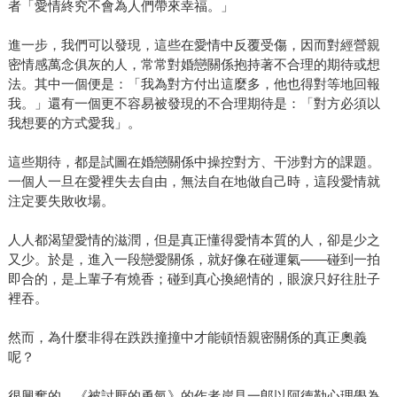
者「愛情終究不會為人們帶來幸福。」
進一步，我們可以發現，這些在愛情中反覆受傷，因而對經營親
密情感萬念俱灰的人，常常對婚戀關係抱持著不合理的期待或想
法。其中一個便是：「我為對方付出這麼多，他也得對等地回報
我。」還有一個更不容易被發現的不合理期待是：「對方必須以
我想要的方式愛我」。
這些期待，都是試圖在婚戀關係中操控對方、干涉對方的課題。
一個人一旦在愛裡失去自由，無法自在地做自己時，這段愛情就
注定要失敗收場。
人人都渴望愛情的滋潤，但是真正懂得愛情本質的人，卻是少之
又少。於是，進入一段戀愛關係，就好像在碰運氣——碰到一拍
即合的，是上輩子有燒香；碰到真心換絕情的，眼淚只好往肚子
裡吞。
然而，為什麼非得在跌跌撞撞中才能頓悟親密關係的真正奧義
呢？
很興奮的，《被討厭的勇氣》的作者岸見一郎以阿德勒心理學為