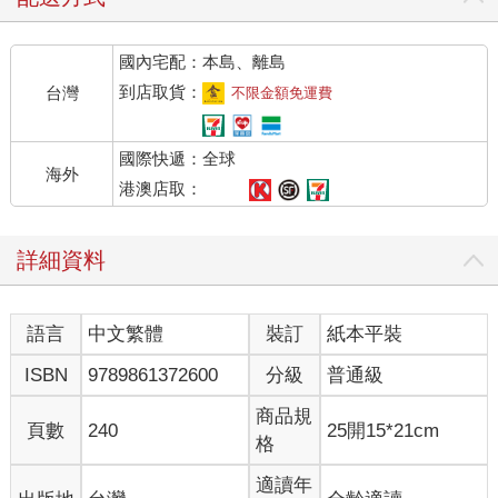
坡上會自行滾動的石頭一樣，根本不必特別去向誰學習。
不過誠如我們接下來會看到的，如果戀愛就像石頭在坡道上滾動
國內宅配：本島、離島
那麼自然，那麼談戀愛時，應該只要任由情感主導，就能順利發
展，不會發生令人痛苦煩惱的事才對。但實際上，戀愛不一定能
到店取貨：
台灣
不限金額免運費
如自己所料想的那樣進展順利。許多人因為自己的心意不被接
受、交往後的良好關係難以持續而感到苦惱。
國際快遞：全球
那麼，如此說來，就算戀愛是一種「陷落」，也不過是兩人關係
海外
開始的契機，為了讓關係延續下去，光憑感情是不夠的。又或者
港澳店取：
說，我們必須想想，說不定戀愛原本就不是有如物體掉落般那麼
自然的東西。
詳細資料
反正沒人愛我
語言
中文繁體
裝訂
紙本平裝
我所教的學生中，某些人目前雖有交往對象，但沒有對象的也很
多。沒有對象的學生會問我：「怎樣才能遇上很棒的對象？」或
ISBN
9789861372600
分級
普通級
是「要怎麼向喜歡的人表白才好？」在這些女孩看來，已經有固
定對象的朋友應該很令人羨慕吧。
商品規
頁數
240
25開15*21cm
只是說歸說，她們看似羨慕那些有對象的朋友，事實上卻對於要
格
喜歡誰、要跟誰交往之類的事情感到徬徨害怕。
當然，我的學生才十八歲左右，即使目前為止不曾喜歡過任何人
適讀年