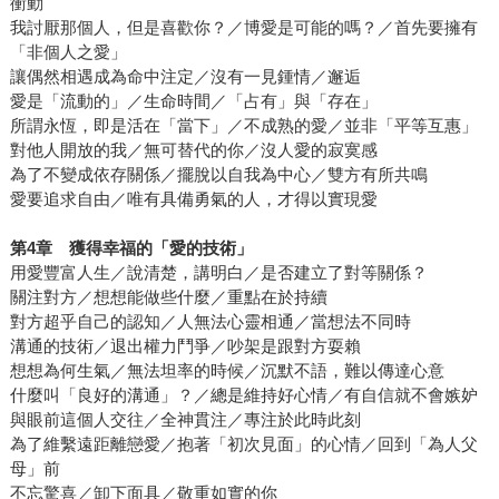
衝動
我討厭那個人，但是喜歡你？／博愛是可能的嗎？／首先要擁有
「非個人之愛」
讓偶然相遇成為命中注定／沒有一見鍾情／邂逅
愛是「流動的」／生命時間／「占有」與「存在」
所謂永恆，即是活在「當下」／不成熟的愛／並非「平等互惠」
對他人開放的我／無可替代的你／沒人愛的寂寞感
為了不變成依存關係／擺脫以自我為中心／雙方有所共鳴
愛要追求自由／唯有具備勇氣的人，才得以實現愛
第
4
章 獲得幸福的「愛的技術」
用愛豐富人生／說清楚，講明白／是否建立了對等關係？
關注對方／想想能做些什麼／重點在於持續
對方超乎自己的認知／人無法心靈相通／當想法不同時
溝通的技術／退出權力鬥爭／吵架是跟對方耍賴
想想為何生氣／無法坦率的時候／沉默不語，難以傳達心意
什麼叫「良好的溝通」？／總是維持好心情／有自信就不會嫉妒
與眼前這個人交往／全神貫注／專注於此時此刻
為了維繫遠距離戀愛／抱著「初次見面」的心情／回到「為人父
母」前
不忘驚喜／卸下面具／敬重如實的你