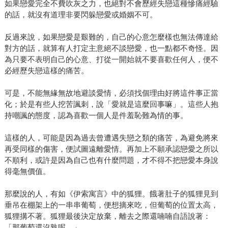
如果戀愛完全不費吹灰之力，也絕對不會歷經失戀這種慘痛經驗
的話，就沒有道理非要閃躲戀愛或婚姻不可。
反過來說，如果戀愛是艱難的，自己的心意怎麼樣也無法傳達給
對方的話，就算有人打定主意絕不談戀愛，也一點都不奇怪。因
為只要不表明自己的心意、打從一開始就不要喜歡任何人，便不
必經歷失戀這樣的痛苦。
可是，不能無緣無故地避談愛情，必須找個理由好將這件事正當
化；於是有些人挖苦諷刺，說「愛就是這麼回事嘛」。這些人抱
持嘲諷的態度，認為喜歡一個人是件羞恥難為情的事。
這樣的人，可能是因為過去曾遭遇失戀之類的痛苦，為避免將來
再受同樣的傷害，便試圖遠離愛情。再加上不願承認戀愛之所以
不順利，或許是因為自己也有什麼問題，才不得不把戀愛本身說
得毫無價值。
那麼說的人，有如《伊索寓言》中的狐狸。餓著肚子的狐狸見到
垂吊在棚架上的一串串葡萄，便想摘來吃，但葡萄的位置太高，
狐狸搆不著。狐狸最後決定放棄，離去之際還喃喃自語說著：
「那葡萄還沒熟呢。」