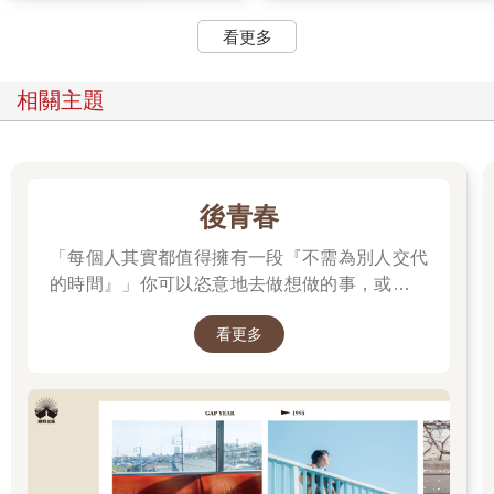
徬徨的理由隨處可得
看更多
對戀愛或婚姻徬徨遲疑的理由，不論要多少都能找得出來。
有人將父母婚姻不美滿當成自己拿不定主意結婚的理由。像這種
相關主題
情形，並不是因為父母不幸的婚姻使他對結婚感到遲疑，只不過
是將這一點當成自己對婚姻猶豫不決的藉口罷了。
拿來當成對戀愛或婚姻感到猶豫的理由，除了父母不幸的婚姻，
其他還有很多：疾病、精神官能症、過去曾經歷的重大災害、事
件、事故、年幼時受到父母虐待等等⋯⋯這些都會被當成愛情或
後青春
婚姻生活不美滿的理由。
當然，那些事並非完全沒有影響。只不過，不是每個有相同經歷
「每個人其實都值得擁有一段『不需為別人交代
的人都過著一樣的人生、都在人際關係上觸礁。戀愛或婚姻之所
的時間』」你可以恣意地去做想做的事，或是什
以不順利，是因為現在的人際關係建立得不夠好，而非過去所經
麼都不做。
歷的那些。
看更多
如果是過去的經驗導致現在關係發展不順利，那麼為了改善關
係，非得回到過去，將經歷過的種種全都消除不可。然而只要我
們沒有時光機可用，眼前的問題就絕對無法解決。
會把以前的事端出來說，是因為想在戀愛或婚姻進展不順利的時
候，搶先一步主張原因不在自己身上，「錯不在我」。如果自己
不需要負責任的話，即使戀愛或婚姻不如預期美好，仍可認為自
己並未屈居人下。