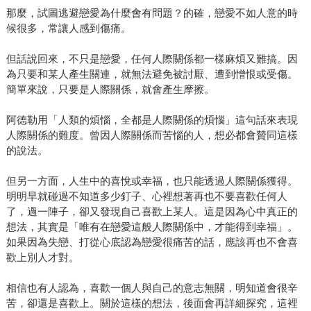
那麼，試圖逃避戀愛為什麼會有問題？的確，戀愛不如人意的時
候很多，常讓人感到傷痛。
但話說回來，不只是戀愛，任何人際關係都一樣麻煩又難搞。因
為只要和某人產生關連，就無法避免被討厭、遭到憎恨或受傷。
簡單來說，只要是人際關係，就會產生摩擦。
阿德勒用「人類的煩惱，全都是人際關係的煩惱」這句話來表現
人際關係的難度。曾因人際關係而苦惱的人，想必都會贊同這樣
的說法。
但另一方面，人生中的喜悅或幸福，也只能透過人際關係獲得。
明明早就碰過不知道多少釘子、心裡想著再也不要喜歡任何人
了，過一陣子，卻又發現自己喜歡上某人。這是因為心中真正的
想法，其實是「唯有在戀愛這般人際關係中，才能得到幸福」。
如果因為失戀、打從心底認為戀愛很痛苦的話，應該再也不會喜
歡上別人才對。
相信也有人認為，喜歡一個人與自己的意志無關，明知道會很辛
苦，卻還是喜歡上。關於這樣的想法，後面會再詳細探究，這裡