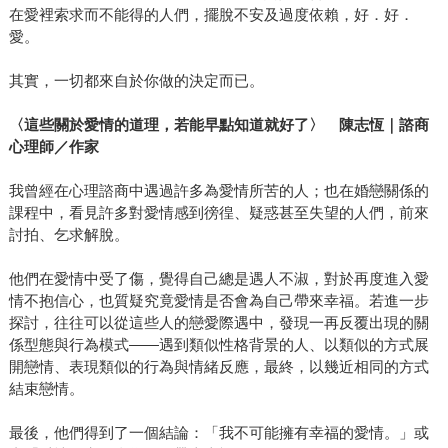
在愛裡索求而不能得的人們，擺脫不安及過度依賴，好．好．
愛。
其實，一切都來自於你做的決定而已。
〈這些關於愛情的道理，若能早點知道就好了〉 陳志恆｜諮商
心理師／作家
我曾經在心理諮商中遇過許多為愛情所苦的人；也在婚戀關係的
課程中，看見許多對愛情感到徬徨、疑惑甚至失望的人們，前來
討拍、乞求解脫。
他們在愛情中受了傷，覺得自己總是遇人不淑，對於再度進入愛
情不抱信心，也質疑究竟愛情是否會為自己帶來幸福。若進一步
探討，往往可以從這些人的戀愛際遇中，發現一再反覆出現的關
係型態與行為模式——遇到類似性格背景的人、以類似的方式展
開戀情、表現類似的行為與情緒反應，最終，以幾近相同的方式
結束戀情。
最後，他們得到了一個結論：「我不可能擁有幸福的愛情。」或