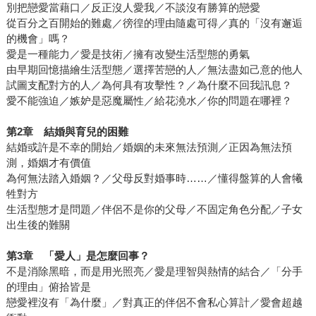
別把戀愛當藉口／反正沒人愛我／不談沒有勝算的戀愛
從百分之百開始的難處／徬徨的理由隨處可得／真的「沒有邂逅
的機會」嗎？
愛是一種能力／愛是技術／擁有改變生活型態的勇氣
由早期回憶描繪生活型態／選擇苦戀的人／無法盡如己意的他人
試圖支配對方的人／為何具有攻擊性？／為什麼不回我訊息？
愛不能強迫／嫉妒是惡魔屬性／給花澆水／你的問題在哪裡？
第
2
章 結婚與育兒的困難
結婚或許是不幸的開始／婚姻的未來無法預測／正因為無法預
測，婚姻才有價值
為何無法踏入婚姻？／父母反對婚事時……／懂得盤算的人會犧
牲對方
生活型態才是問題／伴侶不是你的父母／不固定角色分配／子女
出生後的難關
第
3
章 「愛人」是怎麼回事？
不是消除黑暗，而是用光照亮／愛是理智與熱情的結合／「分手
的理由」俯拾皆是
戀愛裡沒有「為什麼」／對真正的伴侶不會私心算計／愛會超越