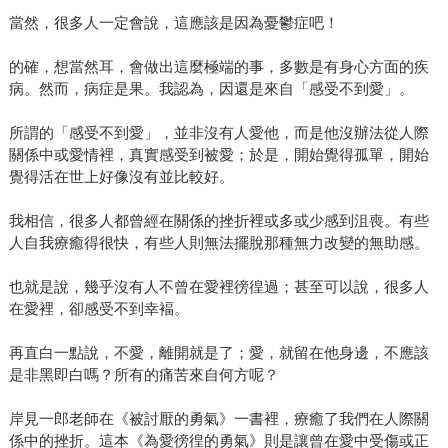
當然，很多人一定會說，這應該是因為憂鬱症吧！
的確，想當然耳，會做出這麼極端的事，多數是有身心方面的疾
病。然而，病症是果。我認為，因還是來自「感受不到愛」。
所謂的「感受不到愛」，並非沒有人愛他，而是他沒辦法從人際
關係中或愛情裡，真實感受到被愛；於是，開始覺得孤單，開始
覺得活在世上好像沒有並比較好。
我相信，很多人都曾經在關係的挫折裡或多或少感到沮喪。有些
人自我療癒得很快，有些人則無法擺脫那種無力改變的無助感。
也就是說，幾乎沒有人不曾在愛裡徬徨過；甚至可以說，很多人
在愛裡，卻感受不到幸褔。
再直白一點說，不愛，離開就是了；愛，就留在他身邊，不應該
是非黑即白嗎？所有的痛苦來自何方呢？
岸見一郎老師在《被討厭的勇氣》一書裡，療癒了我們在人際關
係中的挫折。這本《為愛徬徨的勇氣》則是讓曾在愛中受傷或正