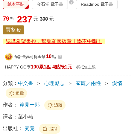
?
紙本平裝
金石堂 電子書
Readmoo 電子書
237
79
折
元
300
元
買整套
認購希望書包，幫助弱勢孩童上學不中斷！
10
預計最高可得金幣
點
?
100累1點 4點抵1元
HAPPY GO享
折抵無上限
分類：
中文書
＞
心理勵志
＞
家庭／兩性
＞
愛情
追蹤
作者：
岸見一郎
追蹤
譯者：
葉小燕
出版社：
究竟
追蹤