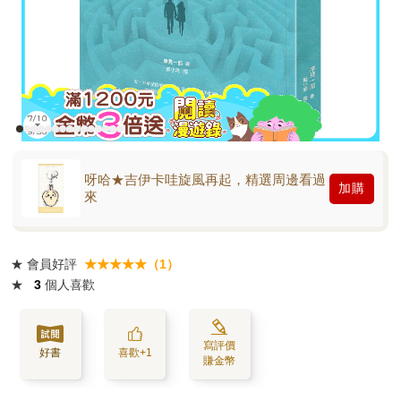
呀哈★吉伊卡哇旋風再起，精選周邊看過
加購
來
★
會員好評
★★★★★（1）
★
3
個人喜歡
寫評價
好書
喜歡+1
賺金幣