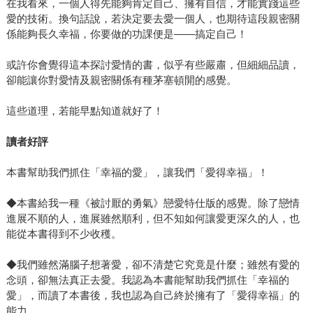
在我看來，一個人得先能夠肯定自己、擁有自信，才能實踐這些
愛的技術。換句話說，若決定要去愛一個人，也期待這段親密關
係能夠長久幸福，你要做的功課便是——搞定自己！
或許你會覺得這本探討愛情的書，似乎有些嚴肅，但細細品讀，
卻能讓你對愛情及親密關係有種茅塞頓開的感覺。
這些道理，若能早點知道就好了！
讀者好評
本書幫助我們抓住「幸福的愛」，讓我們「愛得幸福」！
◆本書給我一種《被討厭的勇氣》戀愛特仕版的感覺。除了戀情
進展不順的人，進展雖然順利，但不知如何讓愛更深久的人，也
能從本書得到不少收穫。
◆我們雖然滿腦子想著愛，卻不清楚它究竟是什麼；雖然有愛的
念頭，卻無法真正去愛。我認為本書能幫助我們抓住「幸福的
愛」，而讀了本書後，我也認為自己終於擁有了「愛得幸福」的
能力。