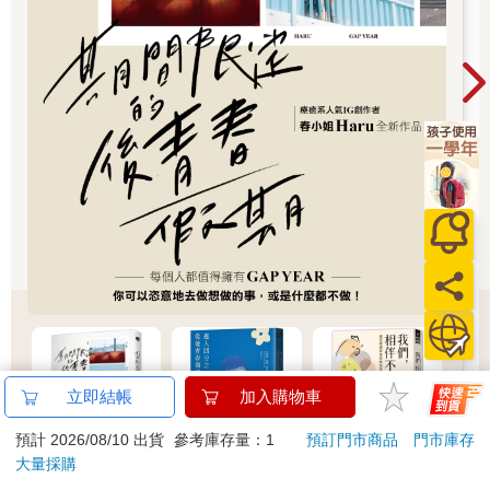
若真心想要改善關係，就必須擺脫跟過去追究問題緣由的想法。
真的「沒有邂逅的機會」嗎？
也有人並非從過去，而是從現在的生活中找出戀愛或婚姻不順遂
的理由，所謂「沒有邂逅的機會」正是這樣的例子。
這些人會說，就算想談戀愛，也沒有機會遇見對象，因為工作場
所裡都是女性／男性，「完全沒有機會認識對象」就成了自己戀
愛不順利的原因。的確，工作場所裡也許真的找不到能談戀愛或
結婚的對象，不過上班或上學途中，總還是會遇上一些人吧。
如果是愛好旅行的人，不論是火車、公車或飛機上，當然還包括
旅遊地，應該都有認識別人的機會才對。
再說，現在已經可以透過電話或電子郵件讓遠隔兩地的人瞬間取
得聯繫。姑且不論這種方式對於愛苗的滋長與維護是好是壞，但
是要說完全沒有認識對象的機會，實在令人難以信服。
會表示自己從未有過命運般邂逅的人，事實上不過就是「即使遇
上改變人生的機會，也不會／不想去注意」的人。我們一開始看
立即結帳
加入購物車
到的例子，也就是試圖說明自己雖然嚮往婚姻，卻沒有遇上命運
般的邂逅，他之所以這麼想，其實是為了將認識的人從戀愛和結
預計 2026/08/10 出貨
參考庫存量：1
預訂門市商品
門市庫存
婚的對象中剔除。
大量採購
至於說到為什麼明明有邂逅的機會，卻非得認為沒有，原因之一