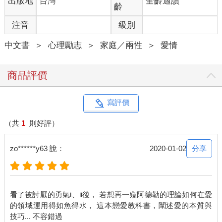
出版地
台灣
全齡適讀
或對戀愛一無所知的人並不多，但已經交往過無數對象的，應該
齡
也不多見吧。要在腦海中描繪出今後就業與結婚的景象，相信也
注音
級別
有踏進未知世界的感覺。對於未知的事物，除了心情上有些雀躍
騷動，感到不安與害怕也是無可厚非的。這樣的人儘管會對戀愛
中文書
＞
心理勵志
＞
家庭／兩性
＞
愛情
感到遲疑，可是一回神便發現，自己心裡總是記掛著某人，就算
試圖要忘記，還是無時無刻不想著對方—也就是「墜入愛河」
了。只不過用這種說法來描述，讓人覺得好像「走著走著就掉下
商品評價
去」似的。
即使心裡幻想著：要是能向心儀的對象表白心意，並開始交往的
話，不知會有多幸福。但事情發展不一定那麼順利。
寫評價
若是能毫不遲疑向心儀對象表白的人，不會覺得煩惱。但如果認
為自己就算對喜歡的對象告白，也不會被接受，這樣的人在表達
（共
1
則好評）
心意上便會有所遲疑。因為他們認為：不用表白也知道結果，所
以採取在行動前就已經打算放棄。
分享
zo******y63 說：
2020-01-02
之所以猶豫遲疑，是因為害怕自己的心意不被對方接受時遭受傷
害。阿德勒是這麼說的：「只有在認為自己有價值的時候，才具
備勇氣。」
看了被討厭的勇氣i、ii後， 若想再一窺阿德勒的理論如何在愛
這裡的「勇氣」，是指進入人際關係的勇氣。為什麼進入人際關
的領域運用得如魚得水， 這本戀愛教科書，闡述愛的本質與
係需要勇氣？正如前面所說，是因為不知道自己的心意是否會被
他人接受；一旦對方不接受，自己便有可能因此受傷。受傷與否