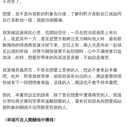
不存在了。
戀愛，並不是向喜歡的對象告白後，了解到對方喜歡自己就如同
自己喜歡他一樣，就能功德圓滿。
就算確認過彼此心意，也開始交往，一旦在想法或感受上有出
入，或是其中一方，甚至是雙方都將注意力轉向他人時，最初那
般熾熱的情感將急速冷卻下來。交往之初，兩人光是待在一起就
足以感到幸福，但雙方關係發展不如預期時，心中不滿便會日益
加深，此時，戀愛所帶來的與其說是喜樂，不如說是痛苦。
就某種意義而言，不曾在戀愛上受挫的人，想必不會拿起本書
吧。此外，即使曾經受挫，卻依然保有自信的人，應該會覺得很
快就有下一段戀情會來臨，這樣的人，應該也不會手持本書吧。
因此，本書所設定的讀者，除了曾在戀愛中遭遇痛苦的人、因過
分害怕再次嘗到苦果而遠離戀愛的人，還有目前因為與戀愛或結
婚對象的關係不佳而飽受煎熬的人。
〈幸福可在人際關係中獲得〉