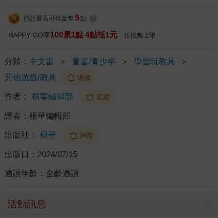
5
預計最高可得金幣
點
?
100累1點 4點抵1元
HAPPY GO享
折抵無上限
分類：
中文書
＞
童書/青少年
＞
學習玩教具
＞
其他遊戲/教具
追蹤
作者：
根華編輯部
追蹤
譯者：
根華編輯部
出版社：
根華
追蹤
出版日：
2024/07/15
適讀年齡：
全齡適讀
活動訊息