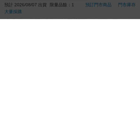
退換貨須知：
預計 2026/08/07 出貨
限量品餘：1
預訂門市商品
門市庫存
大量採購
**提醒您，鑑賞期不等於試用期，退回商品須為全新狀態**
依據「消費者保護法」第19條及行政院消費者保護處公告之
「通訊交易解除權合理例外情事適用準則」，以下商品購買
後，除商品本身有瑕疵外，將不提供7天的猶豫期：
易於腐敗、保存期限較短或解約時即將逾期。（如：生
鮮食品）
依消費者要求所為之客製化給付。（客製化商品）
報紙、期刊或雜誌。（含MOOK、外文雜誌）
經消費者拆封之影音商品或電腦軟體。
非以有形媒介提供之數位內容或一經提供即為完成之線
上服務，經消費者事先同意始提供。（如：電子書、電
子雜誌、下載版軟體、虛擬商品…等）
已拆封之個人衛生用品。（如：內衣褲、刮鬍刀、除毛
刀…等）
若非上列種類商品，均享有到貨7天的猶豫期（含例假
日）。
辦理退換貨時，商品（組合商品恕無法接受單獨退貨）必須
是您收到商品時的原始狀態（包含商品本體、配件、贈品、