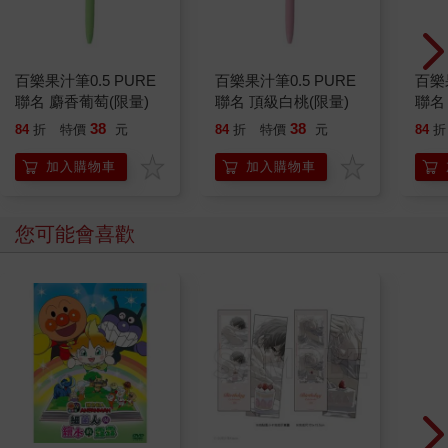
百樂果汁筆0.5 PURE
百樂果汁筆0.5 PURE
百樂果
聯名 麝香葡萄(限量)
聯名 頂級白桃(限量)
聯名
38
38
84
折
特價
元
84
折
特價
元
84
折
加入購物車
加入購物車
您可能會喜歡