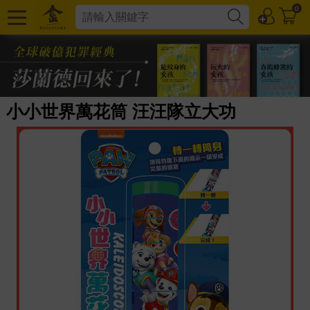
0
小小世界萬花筒 汪汪隊立大功