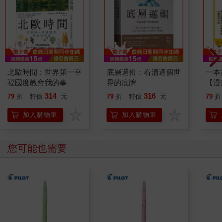
北歐時間：世界第一幸
底層邏輯：看清這個世
一本
福國度教會我的事
界的底牌
【漫
行動
314
316
79
折
特價
元
79
折
特價
元
79
折
開關
「行
加入購物車
加入購物車
學方
您可能也需要