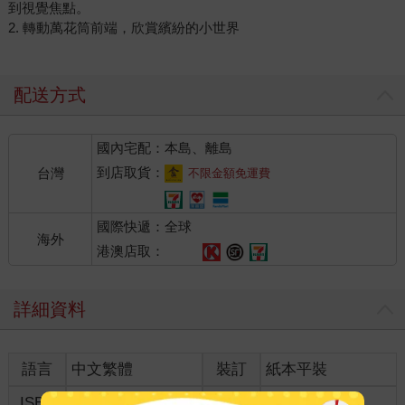
到視覺焦點。
2. 轉動萬花筒前端，欣賞繽紛的小世界
配送方式
國內宅配：本島、離島
到店取貨：
台灣
不限金額免運費
國際快遞：全球
海外
港澳店取：
詳細資料
語言
中文繁體
裝訂
紙本平裝
ISBN
4714809912339
分級
普通級