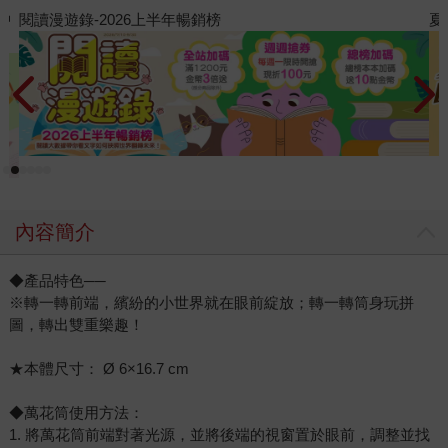
夏日閱讀大冒險
內容簡介
◆產品特色──
※轉一轉前端，繽紛的小世界就在眼前綻放；轉一轉筒身玩拼
圖，轉出雙重樂趣！
★本體尺寸： Ø 6×16.7 cm
◆萬花筒使用方法：
1. 將萬花筒前端對著光源，並將後端的視窗置於眼前，調整並找