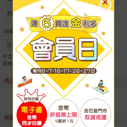
商品規
頁數
0
12*22*6.5
格
適讀年
出版地
台灣
全齡適讀
齡
注音
級別
中文書
＞
童書/青少年
＞
學習玩教具
＞
其他遊戲/教具
商品評價
寫評價
相關主題