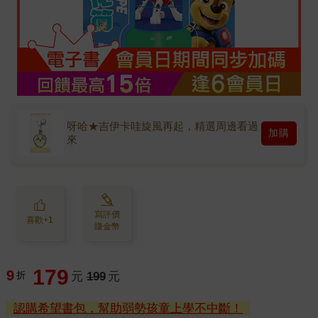
呀哈★吉伊卡哇旋風再起，精選周邊看過
加購
來
寫評價
喜歡+1
賺金幣
179
9
折
元
199
元
認購希望書包，幫助弱勢孩童上學不中斷！