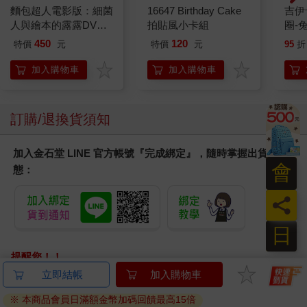
麵包超人電影版：細菌
16647 Birthday Cake
吉伊卡哇 
人與繪本的露露DVD-
拍貼風小卡組
圈-
平裝版
450
120
特價
元
特價
元
95
折
加入購物車
加入購物車
訂購/退換貨須知
加入金石堂 LINE 官方帳號『完成綁定』，隨時掌握出貨動
會
態：
員
日
提醒您！！
金石堂及銀行均不會請您操作ATM! 如接獲電話要求您前往
立即結帳
加入購物車
ATM提款機，請不要聽從指示，以免受騙上當！
※ 本商品會員日滿額金幣加碼回饋最高15倍