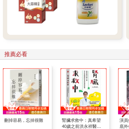
推薦必看
刪掉容易，忘掉很難
腎臟求救中：真希望
演員
40歲之前洪永祥醫師
底外