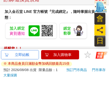
加入金石堂 LINE 官方帳號『完成綁定』，隨時掌握出貨動
會
態：
員
日
提醒您！！
金石堂及銀行均不會請您操作ATM! 如接獲電話要求您前往
立即結帳
加入購物車
ATM提款機，請不要聽從指示，以免受騙上當！
※ 本商品會員日滿額金幣加碼回饋最高15倍
退換貨須知：
預計 2026/08/08 出貨
限量品餘：1
預訂門市商品
門市庫存
大量採購
**提醒您，鑑賞期不等於試用期，退回商品須為全新狀態**
依據「消費者保護法」第19條及行政院消費者保護處公告之
「通訊交易解除權合理例外情事適用準則」，以下商品購買
後，除商品本身有瑕疵外，將不提供7天的猶豫期：
易於腐敗、保存期限較短或解約時即將逾期。（如：生
鮮食品）