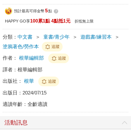
5
預計最高可得金幣
點
?
100累1點 4點抵1元
HAPPY GO享
折抵無上限
分類：
中文書
＞
童書/青少年
＞
遊戲書/練習本
＞
塗鴉著色/勞作本
追蹤
作者：
根華編輯部
追蹤
譯者：
根華編輯部
出版社：
根華
追蹤
出版日：
2024/07/15
適讀年齡：
全齡適讀
活動訊息