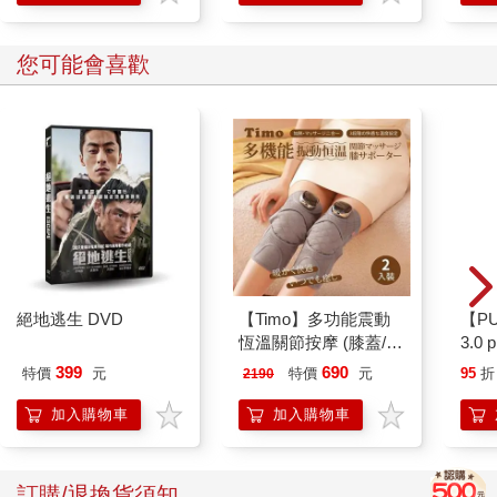
您可能會喜歡
絕地逃生 DVD
【Timo】多功能震動
【P
恆溫關節按摩 (膝蓋/
3.0
肩/手肘通用) 無線充電
黑 
399
690
特價
元
特價
元
95
折
2190
加熱護膝 智能震動護
膝熱敷【雙入組】
加入購物車
加入購物車
訂購/退換貨須知