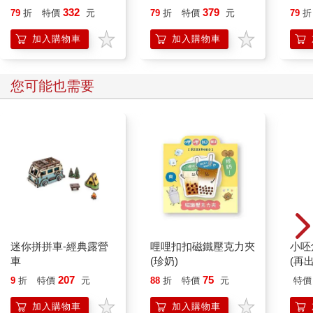
就告訴我這些事
332
379
79
折
特價
元
79
折
特價
元
79
折
加入購物車
加入購物車
您可能也需要
迷你拼拼車-經典露營
哩哩扣扣磁鐵壓克力夾
小呸
車
(珍奶)
(再出
207
75
9
折
特價
元
88
折
特價
元
特價
加入購物車
加入購物車