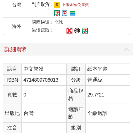
到店取貨：
台灣
不限金額免運費
國際快遞：全球
海外
港澳店取：
詳細資料
語言
中文繁體
裝訂
紙本平裝
ISBN
4714809706013
分級
普通級
商品規
頁數
0
29.7*21
格
適讀年
出版地
台灣
全齡適讀
齡
注音
級別