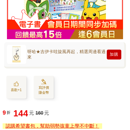
呀哈★吉伊卡哇旋風再起，精選周邊看過
加購
來
寫評價
喜歡+1
賺金幣
144
9
折
元
160
元
認購希望書包，幫助弱勢孩童上學不中斷！