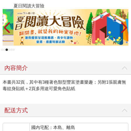
夏日閱讀大冒險
P
內容簡介
本書共32頁，其中有3種著色類型豐富塗畫樂趣；另附1張親膚無
毒紋身貼紙＋2頁多用途可愛角色貼紙
配送方式
國內宅配：本島、離島