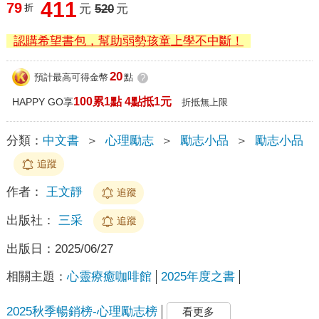
411
79
折
元
520
元
認購希望書包，幫助弱勢孩童上學不中斷！
20
預計最高可得金幣
點
?
100累1點 4點抵1元
HAPPY GO享
折抵無上限
分類：
中文書
＞
心理勵志
＞
勵志小品
＞
勵志小品
追蹤
作者：
王文靜
追蹤
出版社：
三采
追蹤
出版日：
2025/06/27
相關主題：
心靈療癒咖啡館
2025年度之書
2025秋季暢銷榜-心理勵志榜
看更多