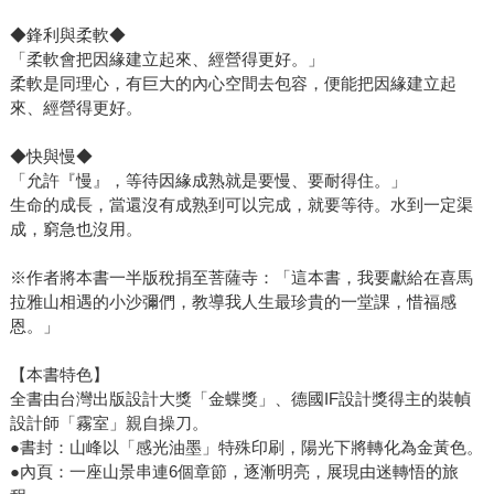
◆鋒利與柔軟◆
「柔軟會把因緣建立起來、經營得更好。」
柔軟是同理心，有巨大的內心空間去包容，便能把因緣建立起
來、經營得更好。
◆快與慢◆
「允許『慢』，等待因緣成熟就是要慢、要耐得住。」
生命的成長，當還沒有成熟到可以完成，就要等待。水到一定渠
成，窮急也沒用。
※作者將本書一半版稅捐至菩薩寺：「這本書，我要獻給在喜馬
拉雅山相遇的小沙彌們，教導我人生最珍貴的一堂課，惜福感
恩。」
【本書特色】
全書由台灣出版設計大獎「金蝶獎」、德國IF設計獎得主的裝幀
設計師「霧室」親自操刀。
●書封：山峰以「感光油墨」特殊印刷，陽光下將轉化為金黃色。
●內頁：一座山景串連6個章節，逐漸明亮，展現由迷轉悟的旅