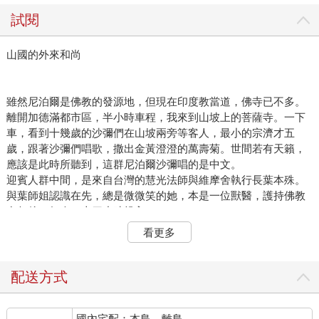
試閱
山國的外來和尚
雖然尼泊爾是佛教的發源地，但現在印度教當道，佛寺已不多。
離開加德滿都市區，半小時車程，我來到山坡上的菩薩寺。一下
車，看到十幾歲的沙彌們在山坡兩旁等客人，最小的宗濟才五
歲，跟著沙彌們唱歌，撒出金黃澄澄的萬壽菊。世間若有天籟，
應該是此時所聽到，這群尼泊爾沙彌唱的是中文。
迎賓人群中間，是來自台灣的慧光法師與維摩舍執行長葉本殊。
與葉師姐認識在先，總是微微笑的她，本是一位獸醫，護持佛教
多年後，如今二十四小時投入。
看更多
這天是第一次見到光師父，十年前移居加德滿都，從荒蕪開始興
辦沙彌學院。乍看如羅漢的外貌，讓我一時不知該用英文還是中
文對話。一身灰袍，膚色黝黑，是來自非洲的黑，他有美國非裔
配送方式
血統。不笑時像陷入長思，眉宇有些憂愁與嚴肅；笑起來的寬
嘴，是台灣人少有的。
國內宅配：本島、離島