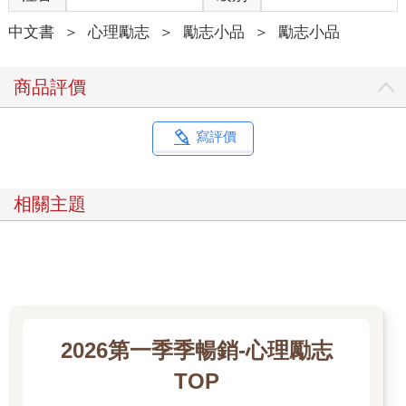
中文書
＞
心理勵志
＞
勵志小品
＞
勵志小品
山坡上的佛寺，就是他來到後興建的。不是黃瓦飛簷，外觀是淸
水模，從頂層佛堂走出是大露台，俯瞰加德滿都。佛寺旁邊，正
大興土木的沙彌學院工程，怪手在挖地基。每天早上六點三十
商品評價
分，沙彌做早課時，工人也開始上工，一邊是梵唄，一邊是工程
的機械聲。
走路微跛的他，我問：「怎麼了？」葉師姐說，有一次在巡視工
寫評價
程時跌倒，腳趾骨裂。石膏拆下後，仍有後遺症。「怎麼不根
治？」師父一笑，笑容是無奈。尼泊爾的事情不斷，他無法專心
治療，久了也就習慣了。
相關主題
菩薩沙彌學院原本設定只招收十歲以上的孩子。兩年前，五歲的
宗全被憂苦的父親帶來，光師父破例收了。生活還無法自理的
他，沒有媽媽，爸爸也離開，要活下來就必須在這個陌生環境自
立自強。怯生生的宗全，學習如何穿僧衣與繫鞋帶、洗自己的衣
服，有時等吃飯還打盹。漸漸地，他習慣這個「家」，也終於笑
了，會去敲老師的房門讓老師抱抱。
小宗全跟老師說，他不喜歡上課，只喜歡坐在老師的辦公室。尼
2026第一季季暢銷-心理勵志
泊爾有一百二十三種語言，就算都是尼泊爾人，老師也是費很大
勁才了解小宗全說的話。
TOP
該怎麼教五歲的孩子規矩？有一天，小宗全違規三次，被學長處