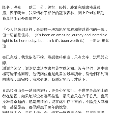
隆冬，深夜十一點五十分，終於、終於、終於完成書稿最後一
篇。夜半獨坐，我深情看了相伴的龍眼森林。關上iPad的那刻，
我真想衝到外面放煙火。
「今天能來到這裡，是經歷一段精彩的旅程和難以置信的一戰，
但一切都是值得。（It's been an amazing journey and incredible
fight to be here today, but I think it's been worth it.）」─影后 楊紫
瓊
書已完成，我竟依依不捨。眷戀難得獨處，只有文字、沉思與安
靜。
謝謝光師父，謝謝促成這本書的葉本殊師姐。沒有他們，這本書
極可能半途而廢。他們兩位也是此書的最早讀者，當他們不約而
同地說，讀完後，淚水盈眶。我懸宕的心，才落下。
喜馬拉雅山是一趟腳的旅行，更是心的旅行。全世界最高的山峰
都在這裡，如果地球沒有喜馬拉雅，最高處只在六千公尺。喜馬
拉雅是卓越的，也是無情的，能在此生存下來的，不論是人或植
物，甚至昆蟲，都歷經幾千萬年的蛻變。
輝映到內心，每個人的生命，也有一座喜馬拉雅。谷底與高峰，