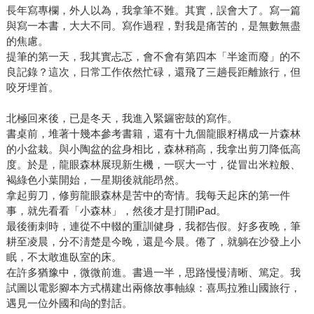
長年寫專欄，外人以為，我拿筆不難。其實，誤會大了。寫一篇
與寫一本書，大大不同。寫作過程，對我是痛苦的，是無數無盡
的焦慮。
提筆的第一天，我其實忐忑，會不會有第四本「半途而廢」的不
良記錄？這次，日常工作依然忙碌，還飛了三趟長距離旅行，但
咬牙埋首。
北極回來後，已是冬天，我進入緊鑼密鼓的寫作。
書桌前，堆著十幾本參考書籍，還有十九個龍眼籽構成一片森林
的小盆栽。與小陶盆的盆身相比，森林稍高，我拿出剪刀降低高
度。於是，龍眼森林展現新生機，一暝大一寸，從冒出米粒般、
褐綠色小葉開始，一星期後就能昂然。
拿起剪刀，修剪龍眼森林是苦中的寄情。我每天起床的第一件
事，就先看看「小森林」，然後才是打開iPad。
最後衝刺時，連從不中輟的重訓健身，我都告假。好多夜晚，筆
耕至凌晨，分不淸楚是今晚，還是今晨。倦了，就躺在沙發上小
眠，不太敢進臥室的床。
在許多猶豫中，微微前進。書過一半，思路慢慢淸晰、篤定。我
試圖以電影腳本方式構建出兩條故事軸線：喜馬拉雅山國旅行，
遇見一位外國和尙的對話。