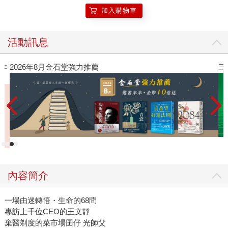
加入購物車
活動訊息
作
2026年8月金石堂強力推薦
三
內容簡介
一場由迷轉悟・生命的68問
專訪上千位CEO的王文靜
棄醫剃度的菜市場囝仔 光師父