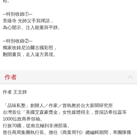
程。
─特別收錄①─
菩薩寺 光師父手寫禪語，
為心開示、注入能量與平靜。
─特別收錄②─
獨家收錄尼泊爾古國彩照，
翻開書頁，走入遠方異境。
作者
作者 王文靜
「品味私塾」創辦人／作家／曾執教於台大新聞研究所
台灣首位「美國艾森豪獎金」女性媒體得主，曾採訪希拉蕊等
1000位政商界領袖。
行旅70國，從南北極到非洲部落。
曾任商周集團執行長。擔任《商業周刊》總編輯期間，率團隊獲