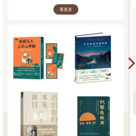
罰不能吃午飯，被帶到光師父那裡。沒想到，師父一句話也沒
說，就將自己的食物餵給宗全。
看更多
愛，沒有一定的樣子。
接著，更小的宗濟也來了。龍眼般的大眼，慧黠得像黑夜獨留的
星星，讓人忍不住想掐一下他的臉頰。這年齡應該是換上幼兒園
圍兜，但他沒有。住在山區的他，父親亡故，母親四肢殘障弱
智，小小年紀只能行乞度日。貧瘠的尼泊爾山區，不乏這樣的孩
子。
沙彌學院這樣的小小孩已有十多位，因為日常生活不能自理，老
師多了很多辛苦，住宿空間也不夠。大家阻止師父，不能再收人
了，等建好第二棟樓再說。
光師父含淚哽咽：「他都已經在受苦流浪了，可以等嗎？」
他們來了，該怎麼教育？
日常，五點起床，跟公雞一起叫醒太陽。光師父要求每位沙彌都
要輪流司不同的法器，背熟課誦的經文。進入學院三個月，五歲
的宗全到七歲的宗澈、宗和，經過薰陶，雖然還跟不上早課的
《普門品》和晚課的《金剛經》，但是相較於剛從村莊來的樣