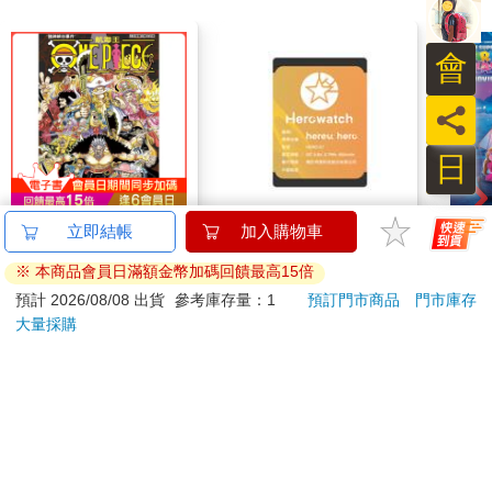
湖。人與湖很親近，像被包覆在母親子宮內的嬰孩。這不是矯情
的表演，而是尼泊爾的本色，我差一點忘了，這是還在使用葉子
會
碗的社會。
員
船到彼岸碼頭，樹林間的魚尾小屋。
為何取名「魚尾」？當地人指著湖的彼端，有一座不到七千公尺
日
的山，遠望如魚之尾。在高峰林立的喜馬拉雅山，不到八千公
尺，根本不值得一提。既然如此，魚尾峰（Machhapuchare）為
何大名鼎鼎？因為在尼泊爾人心中，這是印度教濕婆神住的聖
ONE PIECE航海王
【hereu】hero專屬替
The 
山。聖山也是神山，目前「尙無人攻頂過的山」，也明令禁止攀
(首刷限定版) 114
換電池
Gala
登。
Peac
123
490
85
折
特價
元
特價
元
9
折
在尼泊爾，有很多的無所謂，造成秩序混亂，但面對天地與神
Surpri
祇，就有很多的「有所謂」，不能碰觸的紅線禁忌。即便在未被
Mari
加入購物車
加入購物車
禁止前的年代，一九五七年，有一支外國隊伍攀登魚尾峰，但他
Stor
們的挑戰在峰頂前就止步，尊重當地的信仰，不「玷汙」峰頂。
訂購/退換貨須知
在喜馬拉雅山群，六千九百九十三公尺的魚尾峰像站在兩百公分
高個子中打籃球，但真必須為它申冤。如果是在亞洲之外，它可
就是第一高峰。它比亞洲之外的第一高峰阿空加瓜山
加入金石堂 LINE 官方帳號『完成綁定』，隨時掌握出貨動
（Aconcagua） ，高了三十二公尺。
態：