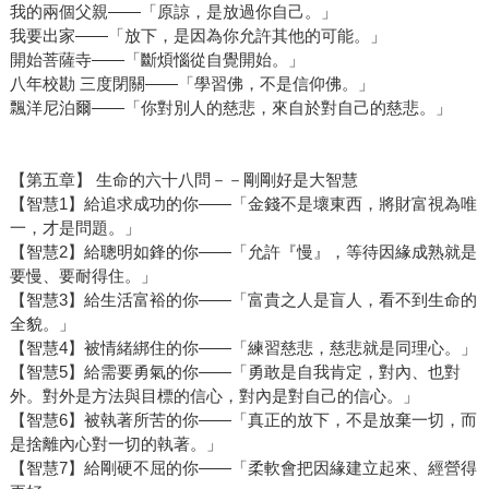
我的兩個父親——「原諒，是放過你自己。」
我要出家——「放下，是因為你允許其他的可能。」
開始菩薩寺——「斷煩惱從自覺開始。」
八年校勘 三度閉關——「學習佛，不是信仰佛。」
飄洋尼泊爾——「你對別人的慈悲，來自於對自己的慈悲。」
【第五章】 生命的六十八問－－剛剛好是大智慧
【智慧1】給追求成功的你——「金錢不是壞東西，將財富視為唯
一，才是問題。」
【智慧2】給聰明如鋒的你——「允許『慢』，等待因緣成熟就是
要慢、要耐得住。」
【智慧3】給生活富裕的你——「富貴之人是盲人，看不到生命的
全貌。」
【智慧4】被情緒綁住的你——「練習慈悲，慈悲就是同理心。」
【智慧5】給需要勇氣的你——「勇敢是自我肯定，對內、也對
外。對外是方法與目標的信心，對內是對自己的信心。」
【智慧6】被執著所苦的你——「真正的放下，不是放棄一切，而
是捨離內心對一切的執著。」
【智慧7】給剛硬不屈的你——「柔軟會把因緣建立起來、經營得