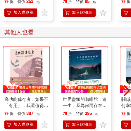
253
95
79
折
特價
元
79
折
特價
元
79
折
我猜想，光師父的童年波濤遠遠大於言語所述。
我湧出很多情緒，一時不知如何消化。幾天後，到佛陀故鄉藍毗
加入購物車
加入購物車
尼（Lumbini）時，我想再多聊聊光師父的故事，為何他要放棄名
利？也聊人生「財富、權力與名氣」的追求。
為何人，花一輩子在追逐名利，追到了，還要再追高？像籠子裡
其他人也看
的土撥鼠。追不到，苦；追到，也未必開心。從名利巔峰跌落
後，更是慘。名利，到底是一個什麼「東西」？不要追求的人
生，是否好些？
太陽下山了。站在大露台，加德滿都萬家燈火，一盞燈火，一個
故事。黑夜，掩蓋加德滿都的醜，但掩蓋不了苦。
也想起這句話：「在這世界上，只要有一盞燈就有一點的光明，
兩盞燈光明就再多一些。如果每一個人都是一盞燈，這世界就充
滿大光明。」
高功能倖存者：如果不
世界盡頭的咖啡館：這
關係
--
「有用」，我還值得被
一生，我為何而存在？
何宰
愛嗎？
(全球每19秒售出1本！
何突
387
395
喜馬拉雅山，世上最偉大的學校
79
折
特價
元
79
折
特價
元
79
折
療癒千萬人的暢銷經
典版
典，定位人生的神奇之
加入購物車
加入購物車
書)