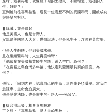
座峰，還要再追，就像籠子裡的土撥鼠，不斷輪迴，這樣的人
生，好嗎？」
直到她前往喜馬拉雅，遇見一位意想不到的異國和尚，開啟成功
與快樂的對話。
▍緣滅，亦是緣起
他是美國人，也是台灣人。
父親是美國黑人大兵，世俗說法，他是私生子，浮游在菜市場。
但是人生翻轉，他到美國求學。
且在繼續醫科時，人生再度轉彎：
「他放棄在美國執業醫生的路，遁入空門。為何？」
「在富裕之島台灣多年後，他決定到亞洲最貧窮的國度。為
何？」
他說：「回到內在，認識自己的生命，這件事必須謙卑。當我們
愈謙卑，生命會愈廣大。」
他是慧光法師，也是書中的引路人──光師父。
▍從台灣出發，相會喜馬拉雅
王文靜：「喜馬拉雅，是人生的學校。」