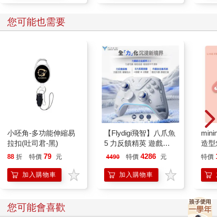
結束加德滿都的四晚後，我到喜馬拉雅山高山健行，須飛往山城
─波卡拉。若不搭飛機，也能搭車，大約是台北到台中的山路距
您可能也需要
離，但不塞車至少五個小時。
山路沿線，散落著簡陋的房子與梯田，山民辛苦地活著，也霸道
地活著，占據部分公共廁所和吊橋，索要過路費。沒有政府嗎？
說他們是土匪，太殘酷了，但該怎麽說呢？收成貧瘠，靠老天爺
賞飯。如果老天爺不賞飯，來了天災，大雨崩塌，什麼都沒有
了，也不會有人聞問。
顛顛簸簸的道路，骨頭快散掉，我徹底投降，完全不敢選擇搭
車。
飛機降落在波卡拉機場。走出後，我有些意外，竟然比加德滿都
乾淨、淸爽、安靜多了，簡直是另一個國家。我理解了，基本
小呸角-多功能伸縮易
【Flydigi飛智】八爪魚
mini
上，尼泊爾是「一個國家，兩個世界」：加德滿都是擠滿人的一
拉扣(吐司君-黑)
5 力反饋精英 遊戲手
造型悠
個世界，首都以外是另一世界。
把 (國際版)
託代
79
4286
88
折
特價
元
特價
元
特價
4490
我離開第一個世界，現在來到另一個世界。我喜歡這個世界的尼
泊爾。
加入購物車
加入購物車
被稱為「七湖之城」，波卡拉的湖泊很多。我住在費娃湖畔
（Phewa Lake）的魚尾小屋（Fish Tail Lodge），車子開不到，
必須划舟進入。
您可能會喜歡
在碼頭，我登上沒有馬達的小舟，船夫搖著槳，小舟半陷半浮於