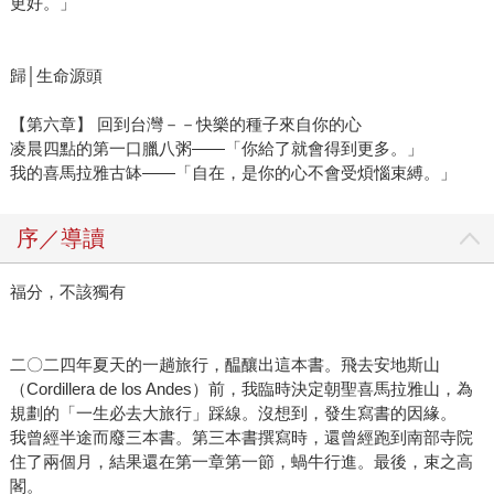
更好。」
歸│生命源頭
【第六章】 回到台灣－－快樂的種子來自你的心
凌晨四點的第一口臘八粥——「你給了就會得到更多。」
我的喜馬拉雅古缽——「自在，是你的心不會受煩惱束縛。」
序／導讀
福分，不該獨有
二〇二四年夏天的一趟旅行，醖釀出這本書。飛去安地斯山
（Cordillera de los Andes）前，我臨時決定朝聖喜馬拉雅山，為
規劃的「一生必去大旅行」踩線。沒想到，發生寫書的因緣。
我曾經半途而廢三本書。第三本書撰寫時，還曾經跑到南部寺院
住了兩個月，結果還在第一章第一節，蝸牛行進。最後，束之高
閣。