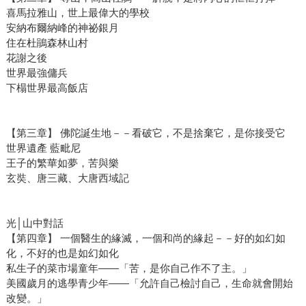
喜馬拉雅山，世上最偉大的學校
安納布爾納峰的神祕銀月
住在杜鵑森林山村
花謝之後
世界最強傭兵
下榻世界最高飯店
【第三章】 佛陀誕生地－－看破它，不是捨棄它，是你接受它
世界遺產 藍毗尼
王子的繁華如夢，苦與樂
玄奘、唐三藏、大唐西域記
光│山中對話
【第四章】 一個醫生的緣滅，一個和尚的緣起－－好的如幻如
化，不好的也是如幻如化
私生子的菜市場童年——「苦，是你自己作不了主。」
美國歲月的逃學青少年——「允許自己檢討自己，生命就會開始
改變。」