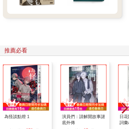
子，也有了莊嚴。
學院的地板有些髒，五歲的小沙彌還主動拿起比他高一倍的拖
把，要幫忙淸潔。大人們到千年古寺淸洗佛塔，小沙彌也跟著
洗。
他們會淸洗自己的衣服，也會拿起針線縫補，甚至能到廚房磨豆
漿、做壽司與泡菜。蘿蔔收成季節時，他們會曬成蘿蔔乾。
孩子們慢慢地改變，就像蓬生於麻中，不扶而直。即便是野草，
推薦必看
生長在麻田，自然會挺直，端正自己。
光師父對社會底層的人特別有感。沒有坎坷過，很難理解光師
父，這是「一個醫生的緣滅，一個和尙的緣起」。他帶領一群人
在異地發此大願。有人堅持，有人放棄，很多時候是停滯不前。
有一天，葉師姐看著鬚髪漸白的光師父，彎著腰為小沙彌剃髮授
衣缽具，不禁落淚：「這一路實在太艱難了。但是光師父仍然堅
定地前行。」
道路孤獨，阻礙重重，他義無反顧。「此生若做不完，來生繼
續。」
我看過幾次光師父的哽咽。淚在眼眶，被他用力地忍著噙著，甚
至能感受到無聲的抽搐。外貌威嚴的他，內心極柔軟，也脆弱，
為怪談點燈 1
演員們：請解開故事謎
日花
近似詩人的多愁。詩人與眼前的羅漢，明明是兩個世界的人，我
底外傳
詞彙
怎會有此連結或直覺？