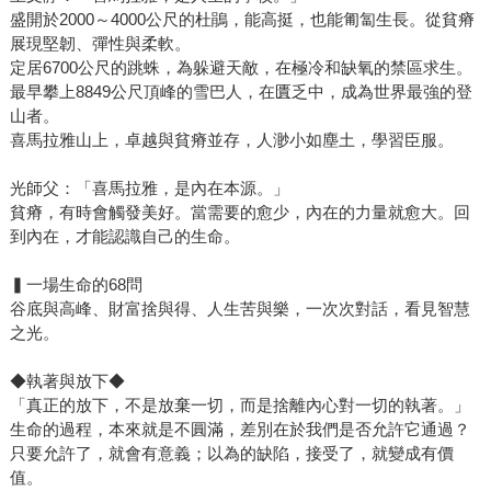
盛開於2000～4000公尺的杜鵑，能高挺，也能匍匐生長。從貧瘠
展現堅韌、彈性與柔軟。
定居6700公尺的跳蛛，為躲避天敵，在極冷和缺氧的禁區求生。
最早攀上8849公尺頂峰的雪巴人，在匱乏中，成為世界最強的登
山者。
喜馬拉雅山上，卓越與貧瘠並存，人渺小如塵土，學習臣服。
光師父：「喜馬拉雅，是內在本源。」
貧瘠，有時會觸發美好。當需要的愈少，內在的力量就愈大。回
到內在，才能認識自己的生命。
▍一場生命的68問
谷底與高峰、財富捨與得、人生苦與樂，一次次對話，看見智慧
之光。
◆執著與放下◆
「真正的放下，不是放棄一切，而是捨離內心對一切的執著。」
生命的過程，本來就是不圓滿，差別在於我們是否允許它通過？
只要允許了，就會有意義；以為的缺陷，接受了，就變成有價
值。