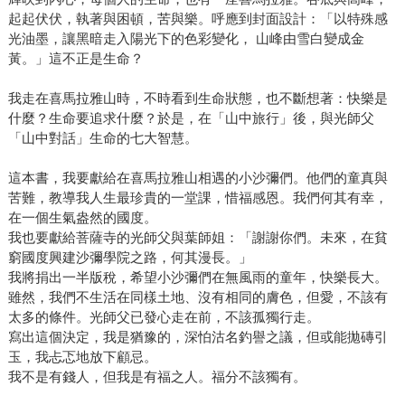
起起伏伏，執著與困頓，苦與樂。呼應到封面設計：「以特殊感
光油墨，讓黑暗走入陽光下的色彩變化， 山峰由雪白變成金
黃。」這不正是生命？
我走在喜馬拉雅山時，不時看到生命狀態，也不斷想著：快樂是
什麼？生命要追求什麼？於是，在「山中旅行」後，與光師父
「山中對話」生命的七大智慧。
這本書，我要獻給在喜馬拉雅山相遇的小沙彌們。他們的童真與
苦難，教導我人生最珍貴的一堂課，惜福感恩。我們何其有幸，
在一個生氣盎然的國度。
我也要獻給菩薩寺的光師父與葉師姐：「謝謝你們。未來，在貧
窮國度興建沙彌學院之路，何其漫長。」
我將捐出一半版稅，希望小沙彌們在無風雨的童年，快樂長大。
雖然，我們不生活在同樣土地、沒有相同的膚色，但愛，不該有
太多的條件。光師父已發心走在前，不該孤獨行走。
寫出這個決定，我是猶豫的，深怕沽名釣譽之議，但或能拋磚引
玉，我忐忑地放下顧忌。
我不是有錢人，但我是有福之人。福分不該獨有。