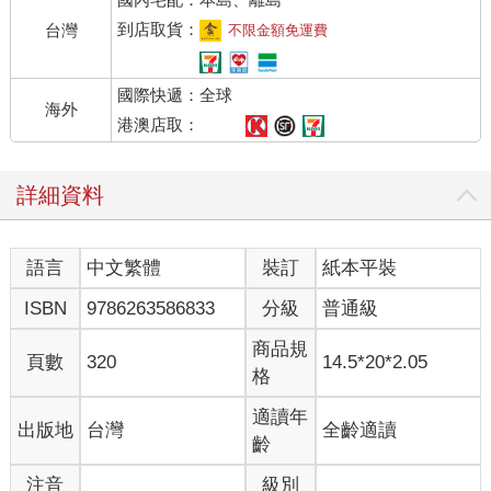
他是美國人，也是台灣人。父親是美國黑人大兵，當年到台灣結
識他的母親。世俗說法，他是私生子。然後被阿嬤帶在菜市場、
到店取貨：
台灣
不限金額免運費
浮游在社會底層。後來，隨母親移民美國。
人生翻轉，在美國的大學主修生物科系，本來要繼續醫科。當人
國際快遞：全球
生否極泰來，邁向康莊，他做了兩個大逆轉的選擇。
海外
港澳店取：
「在畢業前夕，他放棄在美國執業醫生的路，遁入空門。為
何？」
詳細資料
「在富裕之島台灣多年後，他決定到亞洲最貧窮的國度。為
何？」
語言
中文繁體
裝訂
紙本平裝
亞洲最窮的國度之一，尼泊爾，兩千六百年前是佛陀的國，這是
光師父的發願初心。立足所在的加德滿都，也有佛教傳奇。傳說
ISBN
9786263586833
分級
普通級
以前這是一個大湖，文殊菩薩的化身來到這裡時，發覺湖中有座
各種寶石佛的塔，如果湖水消失，塔可以露出來，於是文殊菩薩
商品規
頁數
320
14.5*20*2.05
切出一缺口，讓湖水流走，加德
格
滿都成為一座盆地。佛陀誕生國，文殊菩薩走過之境，因何如此
貧窮？偏遠的尼泊爾山區，有很多貧困、失親的孤兒。沒有資源
適讀年
出版地
台灣
全齡適讀
的光師父來了，定居下來。
齡
「哪來的勇氣？」光師父說：「將『我』變小一些，勇氣就會大
注音
級別
一些。」