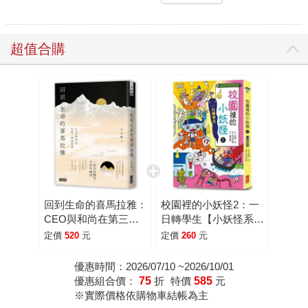
超值合購
回到生命的喜馬拉雅：
校園裡的小妖怪2：一
CEO與和尚在第三極
日轉學生【小妖怪系列
地對話
07】
定價
520
元
定價
260
元
優惠時間：2026/07/10 ~2026/10/01
優惠組合價：
75
折
特價
585
元
※實際價格依購物車結帳為主