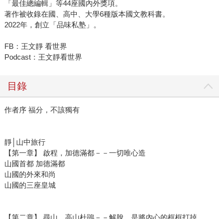
「最佳總編輯」等44座國內外獎項。
著作被收錄在國、高中、大學6種版本國文教科書。
2022年，創立「品味私塾」。
FB：王文靜 看世界
Podcast：王文靜看世界
目錄
作者序 福分，不該獨有
靜│山中旅行
【第一章】 啟程，加德滿都－－一切唯心造
山國首都 加德滿都
山國的外來和尚
山國的三座皇城
【第二章】 尋山，高山杜鵑－－解脫，是將內心的框框打掉