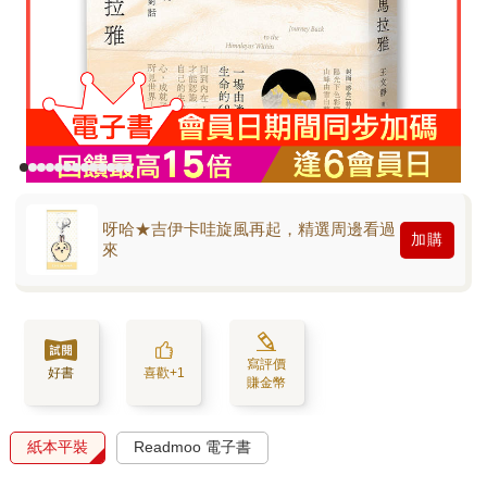
呀哈★吉伊卡哇旋風再起，精選周邊看過
加購
來
寫評價
好書
喜歡+1
賺金幣
紙本平裝
Readmoo 電子書