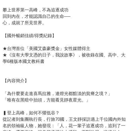
攀上世界第一高峰，不為追逐成功
回到內在，才能認識自己的生命──
心，成就了所見世界。
【國外暢銷佳績/得獎紀錄】
★台灣首位「美國艾森豪獎金」女性媒體得主
★《沒有大學文憑的日子，我說故事》，被收錄在國、高中、大
學6種版本國文教科書
【內容簡介】
「為什麼要走進喜馬拉雅，連燈光都黯淡的貧瘠之境？」
「唯有在黑暗中抬頭，方能看見靜夜星光。」
▍登上高峰，如何不懼低谷？
從記者到集團執行長，行旅70國，王文靜採訪過上千位國內外知
名的領袖級人物，她發現：「人，花一輩子追逐成功，追到了一