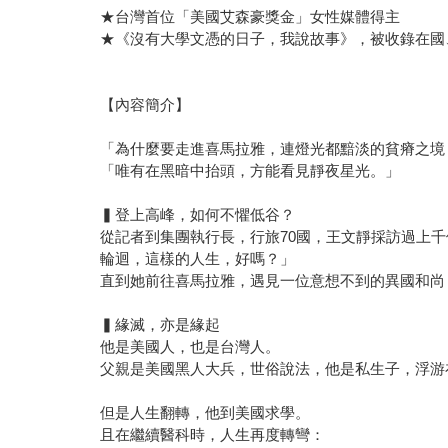
★台灣首位「美國艾森豪獎金」女性媒體得主
★《沒有大學文憑的日子，我說故事》，被收錄在國
【內容簡介】
「為什麼要走進喜馬拉雅，連燈光都黯淡的貧瘠之境
「唯有在黑暗中抬頭，方能看見靜夜星光。」
▍登上高峰，如何不懼低谷？
從記者到集團執行長，行旅70國，王文靜採訪過上
輪迴，這樣的人生，好嗎？」
直到她前往喜馬拉雅，遇見一位意想不到的異國和尚
▍緣滅，亦是緣起
他是美國人，也是台灣人。
父親是美國黑人大兵，世俗說法，他是私生子，浮游
但是人生翻轉，他到美國求學。
且在繼續醫科時，人生再度轉彎：