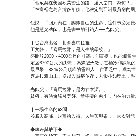
「他放棄在美國執業醫生的路，遁入空門。為何？」
「在富裕之島台灣多年後，他決定到亞洲最貧窮的國
他說：「回到內在，認識自己的生命，這件事必須謙
他是慧光法師，也是書中的引路人──光師父。
▍從台灣出發，相會喜馬拉雅
王文靜：「喜馬拉雅，是人生的學校。」
盛開於2000～4000公尺的杜鵑，能高挺，也能匍
定居6700公尺的跳蛛，為躲避天敵，在極冷和缺氧
最早攀上8849公尺頂峰的雪巴人，在匱乏中，成為
喜馬拉雅山上，卓越與貧瘠並存，人渺小如塵土，學
光師父：「喜馬拉雅，是內在本源。」
貧瘠，有時會觸發美好。當需要的愈少，內在的力量
▍一場生命的68問
谷底與高峰、財富捨與得、人生苦與樂，一次次對話
◆執著與放下◆