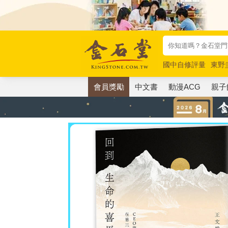
國中自修評量
東野
唯紅花綻放
奧德賽
會員獎勵
中文書
動漫ACG
親子