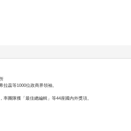
所
拉蕊等1000位政商界領袖。
，率團隊獲「最佳總編輯」等44座國內外獎項。