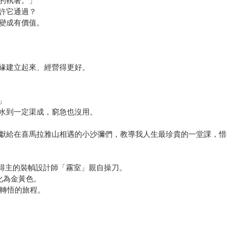
的執著。」
許它通過？
變成有價值。
緣建立起來、經營得更好。
」
水到一定渠成，窮急也沒用。
獻給在喜馬拉雅山相遇的小沙彌們，教導我人生最珍貴的一堂課，惜
獎得主的裝幀設計師「霧室」親自操刀。
化為金黃色。
迷轉悟的旅程。