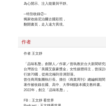
為心開示、注入能量與平靜。
─特別收錄②─
獨家收錄尼泊爾古國彩照，
翻開書頁，走入遠方異境。
作者
作者 王文靜
「品味私塾」創辦人／作家／曾執教於台大新聞研究
台灣首位「美國艾森豪獎金」女性媒體得主，曾採訪希
行旅70國，從南北極到非洲部落。
曾任商周集團執行長。擔任《商業周刊》總編輯期間
著作被收錄在國、高中、大學6種版本國文教科書。
2022年，創立「品味私塾」。
FB：王文靜 看世界
Podcast：王文靜看世界