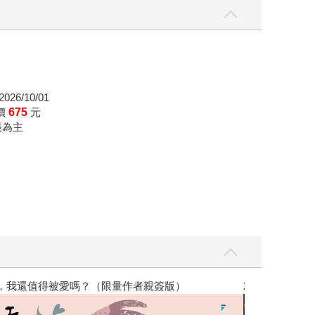
026/10/01
價
675
元
帳為主
，我還值得被愛嗎？（限量作者親簽版）
2026年8月金