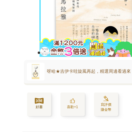
呀哈★吉伊卡哇旋風再起，精選周邊看過來
寫評價
好書
喜歡+1
賺金幣