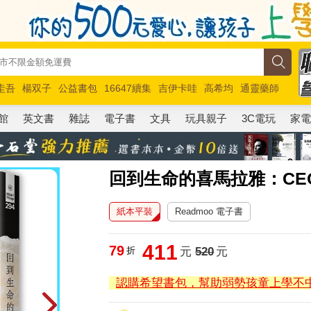
圭吾
楊双子
公益書包
16647續集
吉伊卡哇
高希均
通靈藥師
路邊攤新作
馬斯克
玩具總動員5
超慢跑
館
英文書
雜誌
電子書
文具
玩具親子
3C電玩
家
回到生命的喜馬拉雅：CE
紙本平裝
Readmoo 電子書
411
79
折
元
520
元
認購希望書包，幫助弱勢孩童上學不