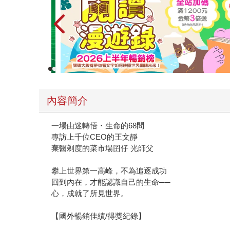
內容簡介
一場由迷轉悟・生命的68問
專訪上千位CEO的王文靜
棄醫剃度的菜市場囝仔 光師父
攀上世界第一高峰，不為追逐成功
回到內在，才能認識自己的生命──
心，成就了所見世界。
【國外暢銷佳績/得獎紀錄】