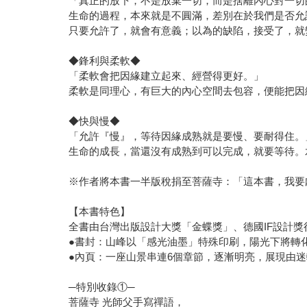
「真正的放下，不是放棄一切，而是捨離內心對一切
生命的過程，本來就是不圓滿，差別在於我們是否允
只要允許了，就會有意義；以為的缺陷，接受了，就
◆鋒利與柔軟◆
「柔軟會把因緣建立起來、經營得更好。」
柔軟是同理心，有巨大的內心空間去包容，便能把因
◆快與慢◆
「允許『慢』，等待因緣成熟就是要慢、要耐得住。
生命的成長，當還沒有成熟到可以完成，就要等待。
※作者將本書一半版稅捐至菩薩寺：「這本書，我要
【本書特色】
全書由台灣出版設計大獎「金蝶獎」、德國IF設計
●書封：山峰以「感光油墨」特殊印刷，陽光下將轉
●內頁：一座山景串連6個章節，逐漸明亮，展現由
─特別收錄①─
菩薩寺 光師父手寫禪語，