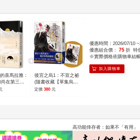
優惠時間：2026/07/10 ~2
優惠組合價：
75
折
特
※實際價格依購物車結
加入購物車
命的喜馬拉雅：
後宮之烏1：不宣之祕
和尚在第三極
(隨書收藏【單集烏妃
宮裝卡】)
元
定價
380
元
高功能倖存者：如果不「有用」