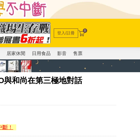
0
登入/註冊
電
居家休閒
日用食品
影音
售票
O與和尚在第三極地對話
中斷！