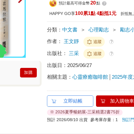
20
預計最高可得金幣
點
?
100累1點 4點抵1元
HAPPY GO享
折抵無
分類：
中文書
＞
心理勵志
＞
勵志
作者：
王文靜
追蹤
?
出版社：
三采
追蹤
?
出版日：
2025/06/27
加購
相關主題：
心靈療癒咖啡館
2025年
立即結帳
加入購物車
※ 2026夏季暢銷展-三采精選2書75折
預計 2026/08/10 出貨
參考庫存量：1
預訂