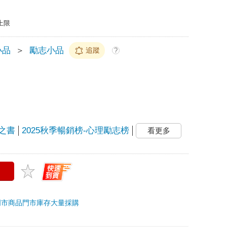
上限
小品
＞
勵志小品
追蹤
?
度之書
2025秋季暢銷榜-心理勵志榜
看更多
門市商品
門市庫存
大量採購