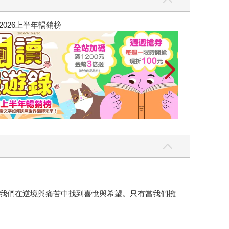
我也實實在在地在《我可能錯了》出版前夕，感受到
場白，打開EMAIL，我不禁會心一笑，同時也深
高功能倖存者：
。 《我可能錯了》聽似輕描淡寫，但這卻是比約
親經歷安樂死，又正面擁抱自己的生命終點之後，所
我們在逆境與痛苦中找到喜悅與希望。只有當我們擁