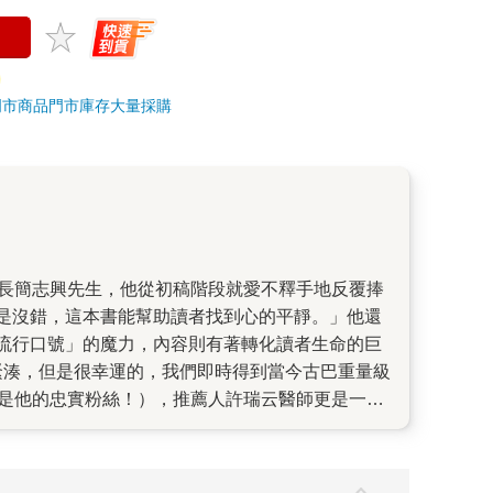
門市商品
門市庫存
大量採購
是沒錯，這本書能幫助讀者找到心的平靜。」他還
流行口號」的魔力，內容則有著轉化讀者生命的巨
緊湊，但是很幸運的，我們即時得到當今古巴重量級
斯也是他的忠實粉絲！），推薦人許瑞云醫師更是一個
實的穿透力，有太多值得細細思考的智慧……《我
年，獲獎連連，去年在韓國出版後長踞排行榜至今，
來，這不是一本悲傷的書，而是一本安慰之書，會讓人