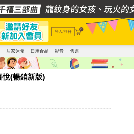
0
登入/註冊
電
居家休閒
日用食品
影音
售票
悅(暢銷新版)