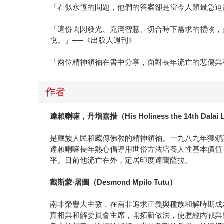
「看似永恆的問題，他們的答案卻是當今人類最急迫
「這份閃閃發光、充滿智慧、切合時下需求的禮物，
悅。」──《出版人週刊》
「兩位精神領袖在書中分享，面對長年流亡的悲傷與
作者
達賴喇嘛，丹增嘉措（His Holiness the 14th Dalai La
是藏族人民和藏傳佛教的精神領袖。一九八九年獲頒
達賴喇嘛長年熱心倡導用世俗方法培養人性基本價值
平。目前他流亡在外，定居印度達蘭薩拉。
戴斯蒙‧屠圖（Desmond Mpilo Tutu）
南非榮譽大主教，在南非追求正義與種族和解時期成
真相與和解委員會主席，開拓新做法，使歷經內戰與