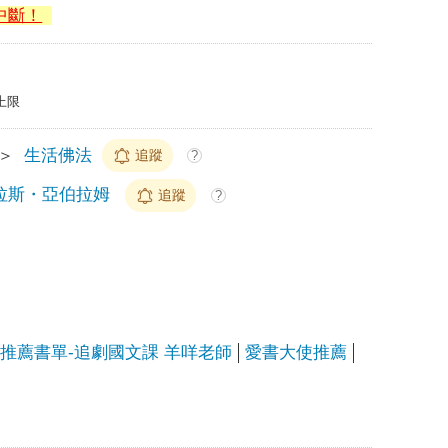
中斷！
上限
＞
生活佛法
追蹤
?
拉斯・亞伯拉姆
追蹤
?
家推薦書單-追劇國文課 羊咩老師
愛書大使推薦