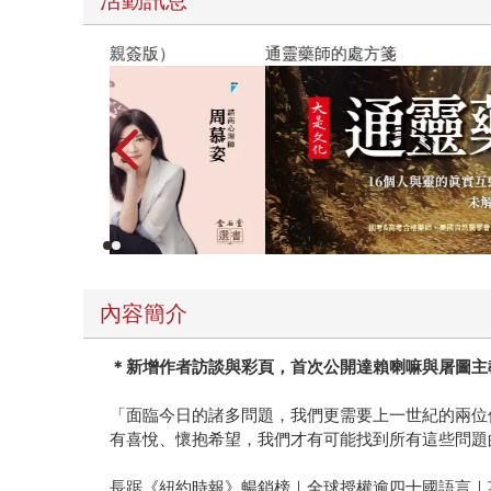
活動訊息
思考人生，想要放在床頭，感覺焦慮時就隨手翻開
這句話所激起的共鳴。讀完書的同事們，開始用「
閱讀漫遊錄-2026上半年暢銷榜
刻體會到，本來或許會有些緊張、摩擦的溝通課題
恩．納提科．林德布勞在經歷17年的森林僧侶生
淬鍊出的智慧。話語很輕，說出來，或打成文字，
內容簡介
＊新增作者訪談與彩頁，首次公開達賴
喇嘛
與屠圖
主
「面臨今日的諸多問題，我們更需要上一世紀的兩位
有喜悅、懷抱希望，我們才有可能找到所有這些問題
長踞《紐約時報》暢銷榜｜全球授權逾四十國語言｜