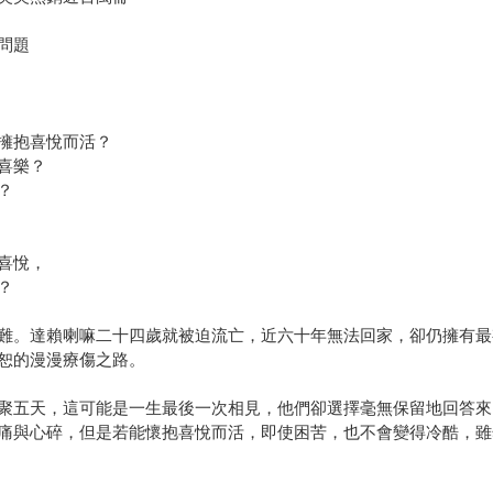
問題
擁抱喜悅而活？
喜樂？
？
喜悅，
？
難。達賴喇嘛二十四歲就被迫流亡，近六十年無法回家，卻仍擁有最
恕的漫漫療傷之路。
聚五天，這可能是一生最後一次相見，他們卻選擇毫無保留地回答來
痛與心碎，但是若能懷抱喜悅而活，即使困苦，也不會變得冷酷，雖