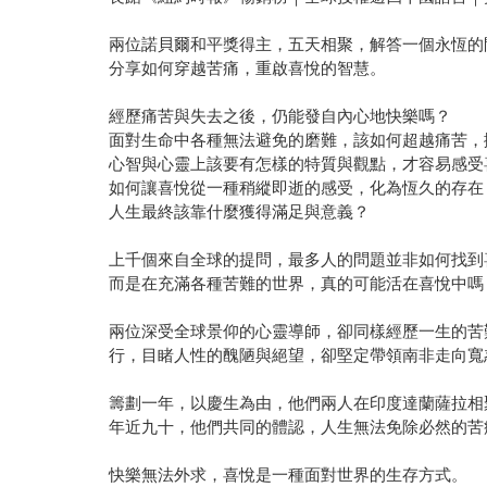
兩位諾貝爾和平獎得主，五天相聚，解答一個永恆的
分享如何穿越苦痛，重啟喜悅的智慧。
經歷痛苦與失去之後，仍能發自內心地快樂嗎？
面對生命中各種無法避免的磨難，該如何超越痛苦，
心智與心靈上該要有怎樣的特質與觀點，才容易感受
如何讓喜悅從一種稍縱即逝的感受，化為恆久的存在
人生最終該靠什麼獲得滿足與意義？
上千個來自全球的提問，最多人的問題並非如何找到
而是在充滿各種苦難的世界，真的可能活在喜悅中嗎
兩位深受全球景仰的心靈導師，卻同樣經歷一生的苦
行，目睹人性的醜陋與絕望，卻堅定帶領南非走向寬
籌劃一年，以慶生為由，他們兩人在印度達蘭薩拉相
年近九十，他們共同的體認，人生無法免除必然的苦
快樂無法外求，喜悅是一種面對世界的生存方式。