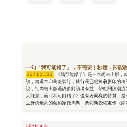
一句「我可能錯了」，不需要十秒鐘，卻能
2023/01/30
《我可能錯了》是一本尚未出版，就在出版社內部激起無限漣漪的書。 首先是圓神出版集團的執行長簡志興先生，他從初稿階段就愛不釋手地反覆捧
讀，書還在印刷廠裝訂，執行長已經捧著影印的稿
說，社內曾出版過許多對讀者有益、帶動閱讀潮流
大能量，而《我可能錯了》也有著同樣的特質，是
且身價最高的藝術家托馬斯．桑切斯授權畫作《崇敬
週末就讀完，文思泉湧寫下了推薦序，她說：「一
可能錯了》像一句箴言，可以幫助很多伴侶、家人
2022年底更獲選為YES24書店讀者心中的「