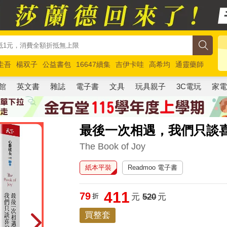
圭吾
楊双子
公益書包
16647續集
吉伊卡哇
高希均
通靈藥師
路邊攤新作
馬斯克
玩具總動員5
超慢跑
館
英文書
雜誌
電子書
文具
玩具親子
3C電玩
家
最後一次相遇，我們只談喜
The Book of Joy
紙本平裝
Readmoo 電子書
411
79
折
元
520
元
買整套