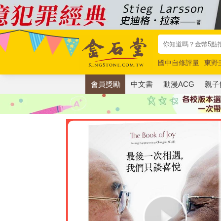
國中自修評量
東野
唯紅花綻放
奧德賽
會員獎勵
中文書
動漫ACG
親子