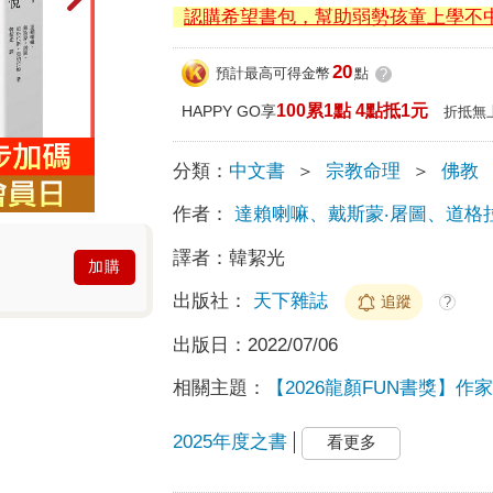
認購希望書包，幫助弱勢孩童上學不
20
預計最高可得金幣
點
?
100累1點 4點抵1元
HAPPY GO享
折抵無
分類：
中文書
＞
宗教命理
＞
佛教
作者：
達賴喇嘛、戴斯蒙‧屠圖、道格
譯者：
韓絜光
加購
出版社：
天下雜誌
追蹤
?
出版日：
2022/07/06
相關主題：
【2026龍顏FUN書獎】作
2025年度之書
看更多