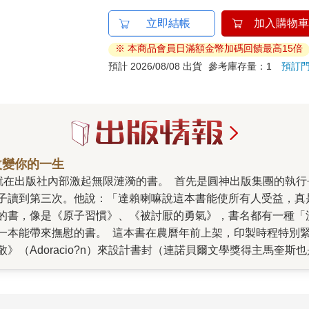
立即結帳
加入購物車
※ 本商品會員日滿額金幣加碼回饋最高15倍
預計 2026/08/08 出貨
參考庫存量：1
預訂
改變你的一生
子讀到第三次。他說：「達賴喇嘛說這本書能使所有人受益，真
的書，像是《原子習慣》、《被討厭的勇氣》，書名都有一種「
一本能帶來撫慰的書。 這本書在農曆年前上架，印製時程特別
》（Adoracio?n）來設計書封（連諾貝爾文學獎得主馬奎
般書籍帶來『知識』，而這本書是作者的親身體驗，文字飽含真
跳脫爭吵或冷戰。」 《我可能錯了》在瑞典和歐洲已經長銷三
年度之書」。許多人說，掩卷後放聲大哭，同時感覺到心溫暖了起