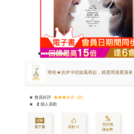
呀哈★吉伊卡哇旋風再起，精選周邊看過來
★
會員好評
★★★☆☆（2）
★
2
個人喜歡
寫評價
電子書
喜歡+1
賺金幣