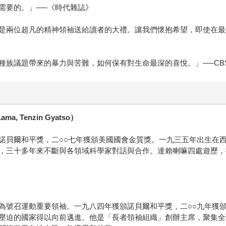
需要的。」──《時代雜誌》
是兩位超凡的精神領袖送給讀者的大禮。讓我們懷抱希望，即使在最
種族議題帶來的暴力與苦難，如何保有對生命最深的喜悅。」──CB
ma, Tenzin Gyatso）
諾貝爾和平獎，二○○七年獲頒美國國會金質獎。一九三五年出生在
，三十多年來不斷與各領域科學家對話與合作。達賴喇嘛四處遊歷，
為號召運動重要領袖。一九八四年獲頒諾貝爾和平獎，二○○九年獲
壓迫的國家得以向前邁進。他是「長者領袖組織」創辦主席，聚集全