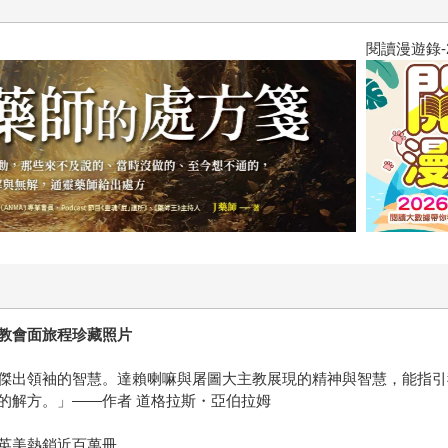
重讀。 除了來自圓神執行長身為出版人對於好書的熱切目光，
我可能錯了」、「我錯了」、「我真的錯了」作為工作溝通時的開
飢餓遊戲前傳贈早優券
，有了這句話所帶來的暫停、柔軟和寬容，一切都變得容易許多
活、噬人的憂鬱風暴、找到摯愛卻罹患罕病的巨大打擊、陪伴父
甚至寫在紙上，不需要十秒鐘，卻能改變你的一生。
教
會面旅程珍藏照片
傑出領袖的智慧。達賴喇嘛與屠圖大主教展現的精神與智慧，能指引
的解方。」——作者 道格拉斯・亞伯拉姆
英美熱銷近百萬冊