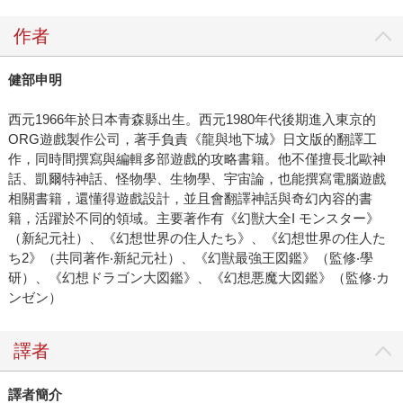
作者
健部申明
西元1966年於日本青森縣出生。西元1980年代後期進入東京的
ORG遊戲製作公司，著手負責《龍與地下城》日文版的翻譯工
作，同時間撰寫與編輯多部遊戲的攻略書籍。他不僅擅長北歐神
話、凱爾特神話、怪物學、生物學、宇宙論，也能撰寫電腦遊戲
相關書籍，還懂得遊戲設計，並且會翻譯神話與奇幻內容的書
籍，活躍於不同的領域。主要著作有《幻獣大全I モンスター》
（新紀元社）、《幻想世界の住人たち》、《幻想世界の住人た
ち2》（共同著作‧新紀元社）、《幻獣最強王図鑑》（監修‧學
研）、《幻想ドラゴン大図鑑》、《幻想悪魔大図鑑》（監修‧カ
ンゼン）
譯者
譯者簡介