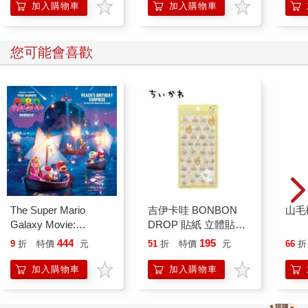
加入購物車
加入購物車
您可能會喜歡
The Super Mario
吉伊卡哇 BONBON
山毛
Galaxy Movie:
DROP 貼紙 立體貼紙
Peach`s Birthday
水晶貼紙 手帳貼 裝飾
444
195
9
折
特價
元
51
折
特價
元
66
折
Surprise: The Super
貼紙 手機貼紙 小八貓
Mario Galaxy Movie
兔兔 Chiikawa
加入購物車
加入購物車
Storybook