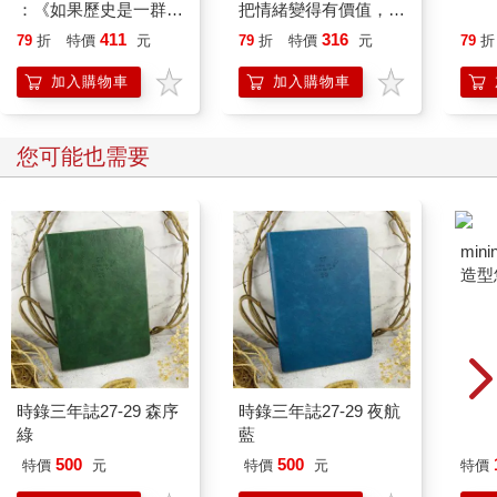
：《如果歷史是一群
把情緒變得有價值，跟
喵》作者最新力作，附
誰都能自在相處
411
316
79
折
特價
元
79
折
特價
元
79
折
【首卷特典】拉頁
加入購物車
加入購物車
您可能也需要
時錄三年誌27-29 森序
時錄三年誌27-29 夜航
mini
綠
藍
造型悠
託代
500
500
特價
元
特價
元
特價