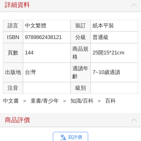
詳細資料
語言
中文繁體
裝訂
紙本平裝
ISBN
9789862438121
分級
普通級
商品規
頁數
144
25開15*21cm
格
適讀年
出版地
台灣
7~10歲適讀
齡
注音
級別
中文書
＞
童書/青少年
＞
知識/百科
＞
百科
商品評價
寫評價