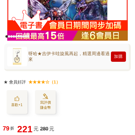
呀哈★吉伊卡哇旋風再起，精選周邊看過
加購
來
★
會員好評
★★★★☆（1）
寫評價
喜歡+1
賺金幣
221
79
折
元
280
元