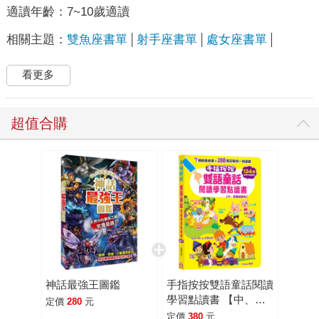
適讀年齡：
7~10歲適讀
相關主題：
雙魚座書單
射手座書單
處女座書單
看更多
超值合購
神話最強王圖鑑
手指按按雙語童話閱讀
學習點讀書 【中、英
定價
280
元
雙語發音】
定價
380
元