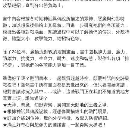
攻擊絕招，直到分出勝負為止。
書中內容根據各時期神話與傳說所描述的眾神、惡魔與幻獸特
徵，加以想像後描繪出其樣貌，再進一步研究祂們的各項能力，
模擬出各種對戰場面。閱讀過程中可以了解祂們的傳說、外貌特
徵、體型大小、攻擊能力、絕招特色等。
除了24位神、魔輪流對戰的震撼畫面，書中還根據力量、魔力、
防禦力、抗魔力、生命力、耐力、速度和智慧，製作出各項「排
行榜」，讓祂們的各項能力更加一目了然。
準備好了嗎？翻開書本，一起觀賞超越時空、顛覆神話的史詩級
戰役吧！雖然書中所有畫面都是想像出來的，但只要開始閱讀，
絕對會讓你沉入其中……或許，這些戰鬥正在我們不知道的地方
真實上演，誰知道呢？
★天神、惡魔、幻獸齊聚，展開驚天動地的王者之爭。
★根據神話與傳說記載，經想像而描繪出的戰鬥場景。
★詳加介紹24位神、魔的外型特徵、攻擊與防禦絕招。
★滿足好奇心與想像力的圖鑑書，一起勇闖天界吧！