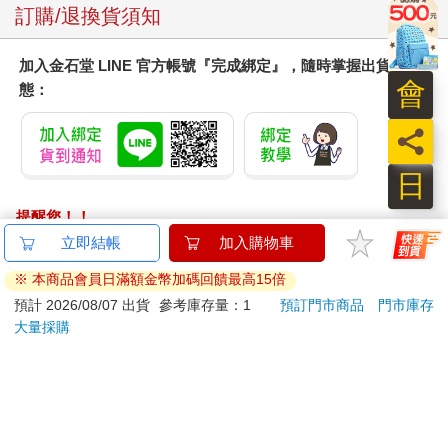
訂購/退換貨須知
加入金石堂 LINE 官方帳號『完成綁定』，隨時掌握出貨動
會
態：
員
日
提醒您！！
金石堂及銀行均不會請您操作ATM! 如接獲電話要求您前往
ATM提款機，請不要聽從指示，以免受騙上當！
退換貨須知：
**提醒您，鑑賞期不等於試用期，退回商品須為全新狀態**
依據「消費者保護法」第19條及行政院消費者保護處公告之
「通訊交易解除權合理例外情事適用準則」，以下商品購買
後，除商品本身有瑕疵外，將不提供7天的猶豫期：
易於腐敗、保存期限較短或解約時即將逾期。（如：生
鮮食品）