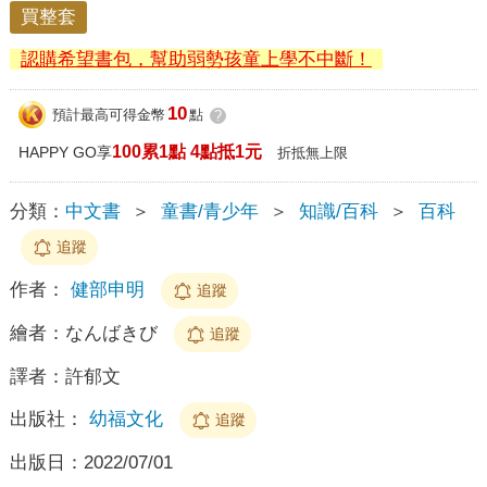
買整套
認購希望書包，幫助弱勢孩童上學不中斷！
10
預計最高可得金幣
點
?
100累1點 4點抵1元
HAPPY GO享
折抵無上限
分類：
中文書
＞
童書/青少年
＞
知識/百科
＞
百科
追蹤
作者：
健部申明
追蹤
繪者：
なんばきび
追蹤
譯者：
許郁文
出版社：
幼福文化
追蹤
出版日：
2022/07/01