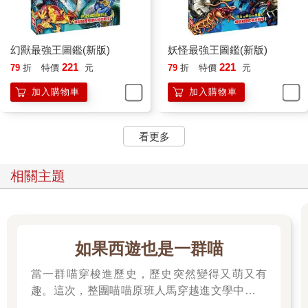
幻獸最強王圖鑑(新版)
妖怪最強王圖鑑(新版)
221
221
79
折
特價
元
79
折
特價
元
加入購物車
加入購物車
看更多
相關主題
如果西遊也是一群喵
當一群喵穿梭進歷史，歷史突然變得又萌又有
趣。這次，整團喵喵原班人馬穿越進文學中，開
始前往西天取經啦～