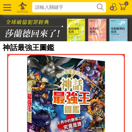
0
神話最強王圖鑑