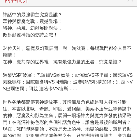
神話中的最強霸主究竟是誰？
眾神與群魔之戰，震撼登場！
諸神、惡魔、幻獸展開對決，
掀起顛覆神話的史詩之戰！
24位天神、惡魔及幻獸展開一對一淘汰賽，每場戰鬥都令人目不
轉睛！
在神、魔共存的世界裡，擁有最強力量的王者，究竟是誰？
迦梨VS阿波羅；巴羅爾VS哈奴曼；毗濕奴VS芬里爾；因陀羅VS
素戔嗚尊；因陀羅耆特VS阿瑞斯；波賽頓VS耶夢加得；別西卜V
S巴爾德爾；阿茲‧達哈卡VS宙斯……
世界各地都流傳著神話故事，其情節及角色總是引人好奇並嚮
往。本書以北歐、希臘、印度、愛爾蘭、美索不達米亞等傳說中
的神、惡魔及幻獸為主角，展開一場場神力與魔力齊發的精采戰
鬥！在充滿神祕色彩的各個神話角色中，誰會是最後的勝利者？
現在，戰鬥即將開始，不論是天上的神、地獄的惡魔，還是異世
界的幻獸，都將暫時拋開善惡之分，只管盡情施展神力、魔力與