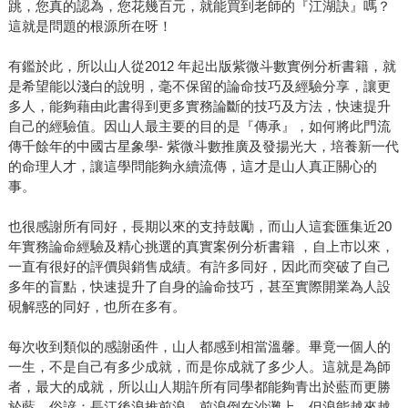
跳，您真的認為，您花幾百元，就能買到老師的『江湖訣』嗎？
這就是問題的根源所在呀！
有鑑於此，所以山人從2012 年起出版紫微斗數實例分析書籍，就
是希望能以淺白的說明，毫不保留的論命技巧及經驗分享，讓更
多人，能夠藉由此書得到更多實務論斷的技巧及方法，快速提升
自己的經驗值。因山人最主要的目的是『傳承』，如何將此門流
傳千餘年的中國古星象學- 紫微斗數推廣及發揚光大，培養新一代
的命理人才，讓這學問能夠永續流傳，這才是山人真正關心的
事。
也很感謝所有同好，長期以來的支持鼓勵，而山人這套匯集近20
年實務論命經驗及精心挑選的真實案例分析書籍 ，自上市以來，
一直有很好的評價與銷售成績。有許多同好，因此而突破了自己
多年的盲點，快速提升了自身的論命技巧，甚至實際開業為人設
硯解惑的同好，也所在多有。
每次收到類似的感謝函件，山人都感到相當溫馨。畢竟一個人的
一生，不是自己有多少成就，而是你成就了多少人。這就是為師
者，最大的成就，所以山人期許所有同學都能夠青出於藍而更勝
於藍。俗諺：長江後浪推前浪，前浪倒在沙灘上，但浪能越來越