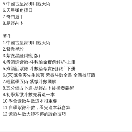
5.中國古皇家御用觀天術
6.天星弧角擇日
7.奇門遁甲
8.易經占卜
著作
1.中國古皇家御用觀天術
2.紫微星詮
3.紫微星詮(增訂版)
4.煮酒話紫微-斗數論命實例解析-上册
5.煮酒話紫微-斗數論命實例解析-下册
6.(宋)陳希夷先生原著 紫微斗數全書 全新校訂版
7.輕鬆學五術-紫微斗數圖解
8.五分鐘占卜通-易經占卜終極奧義術
9.初學紫微斗數先看這一本
10.學會紫微斗數這本很重要
11.自學紫微斗數，看完這本就會算
12.紫微斗數大師不傳的論命技巧