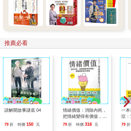
推薦必看
請解開故事謎底 04
情緒價值：消除內耗，
一本
把情緒變得有價值，跟
症：
誰都能自在相處
開大
150
316
79
折
特價
元
79
折
特價
元
79
折
人也