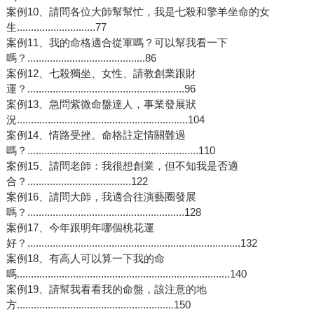
案例10、請問各位大師幫幫忙，我是七殺和擎羊坐命的女
生............................77
案例11、我的命格適合從軍嗎？可以幫我看一下
嗎？..........................................86
案例12、七殺獨坐、女性、請教創業跟財
運？........................................................96
案例13、急問紫微命盤達人，事業發展狀
況.............................................................104
案例14、情路受挫。命格註定情關難過
嗎？.............................................................110
案例15、請問老師：我很想創業，但不知我是否適
合？.....................................122
案例16、請問大師，我適合往演藝圈發展
嗎？........................................................128
案例17、今年跟明年哪個桃花運
好？............................................................................132
案例18、有高人可以算一下我的命
嗎............................................................................140
案例19、請幫我看看我的命盤，該注意的地
方........................................................150