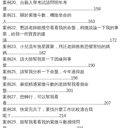
案例20、台藝入學考試請問明年考
運............................................................................158
案例21、關於紫微斗數，機陰坐命的
人.......................................................................163
案例22、懇請老師能撥空看看我的命盤，稍微談論一下我的事
業，給我一些寶貴的建
議..........................................................................................172
案例23、小兒流年煞星匯聚，拜託老師救救恐懼害怕的媽
媽............................182
案例24、請大師幫我算一下因緣與事
業.......................................................................190
案例25、請幫我分析一下命盤，今年過得超
慘........................................................196
案例26、麻煩精通紫微斗數的老師幫我看個命
盤....................................................201
案例27、想轉行，可以幫我看
看.....................................................................................207
案例28、快當完兵了，要找什麼工作比較適合我
呢？..........................................214
案例29、能幫我看看我的紫微斗數感情問