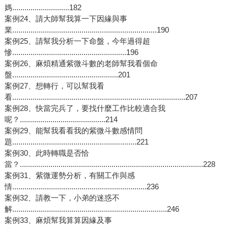
媽............................182
案例24、請大師幫我算一下因緣與事
業.......................................................................190
案例25、請幫我分析一下命盤，今年過得超
慘........................................................196
案例26、麻煩精通紫微斗數的老師幫我看個命
盤....................................................201
案例27、想轉行，可以幫我看
看.....................................................................................207
案例28、快當完兵了，要找什麼工作比較適合我
呢？..........................................214
案例29、能幫我看看我的紫微斗數感情問
題.............................................................221
案例30、此時轉職是否恰
當？..........................................................................................228
案例31、紫微運勢分析，有關工作與感
情..................................................................236
案例32、請教一下，小弟的迷惑不
解............................................................................246
案例33、麻煩幫我算算因緣及事