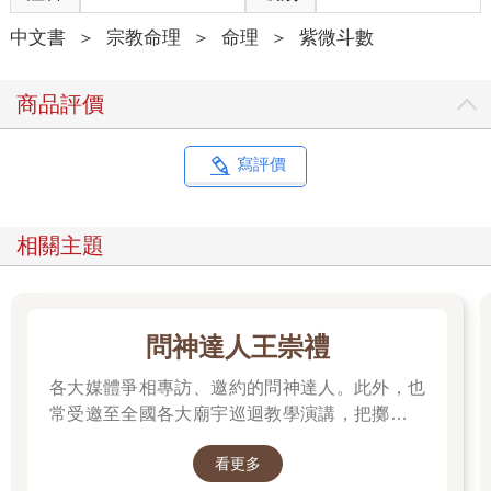
中文書
＞
宗教命理
＞
命理
＞
紫微斗數
商品評價
寫評價
相關主題
問神達人王崇禮
各大媒體爭相專訪、邀約的問神達人。此外，也
常受邀至全國各大廟宇巡迴教學演講，把擲筊、
解籤詩、解夢的邏輯知識技巧，傳授給更多普羅
看更多
大眾和神職人員。