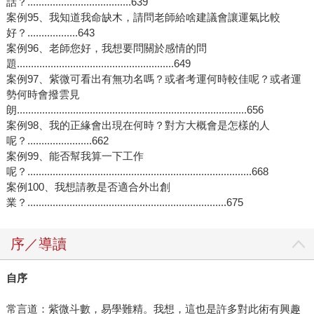
話？.....................................639
案例95、我知道我命缺木，請問老師給啥建議會讓運氣比較
好？..................643
案例96、老師您好，我想要問關於感情的問
題........................................................649
案例97、紫微可看出有無功名嗎？或者考運何時較佳呢？或者運
勢何時會撥雲見
朗..................................................................................656
案例98、我的正緣會出現在何時？對方大概會是怎樣的人
呢？.......................662
案例99、能否幫我算一下工作
呢？................................................................................668
案例100、我想請教是否適合外出創
業？.......................................................................675
序／導讀
自序
常言道：紫微斗數，易學難精。我想，這也是許多對此術有興趣