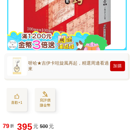
呀哈★吉伊卡哇旋風再起，精選周邊看過
加購
來
寫評價
喜歡+1
賺金幣
395
79
折
元
500
元