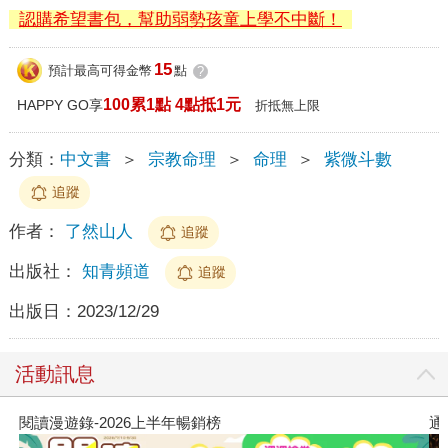
認購希望書包，幫助弱勢孩童上學不中斷！
15
預計最高可得金幣
點
?
100累1點 4點抵1元
HAPPY GO享
折抵無上限
分類：
中文書
＞
宗教命理
＞
命理
＞
紫微斗數
追蹤
作者：
了然山人
追蹤
出版社：
知青頻道
追蹤
出版日：
2023/12/29
活動訊息
閱讀漫遊錄-2026上半年暢銷榜
通