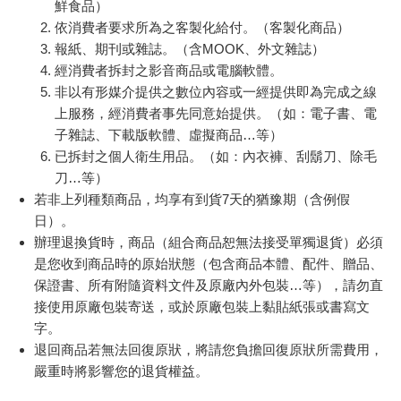
鮮食品）
依消費者要求所為之客製化給付。（客製化商品）
報紙、期刊或雜誌。（含MOOK、外文雜誌）
經消費者拆封之影音商品或電腦軟體。
非以有形媒介提供之數位內容或一經提供即為完成之線
上服務，經消費者事先同意始提供。（如：電子書、電
子雜誌、下載版軟體、虛擬商品…等）
已拆封之個人衛生用品。（如：內衣褲、刮鬍刀、除毛
刀…等）
若非上列種類商品，均享有到貨7天的猶豫期（含例假
日）。
辦理退換貨時，商品（組合商品恕無法接受單獨退貨）必須
是您收到商品時的原始狀態（包含商品本體、配件、贈品、
保證書、所有附隨資料文件及原廠內外包裝…等），請勿直
接使用原廠包裝寄送，或於原廠包裝上黏貼紙張或書寫文
字。
退回商品若無法回復原狀，將請您負擔回復原狀所需費用，
嚴重時將影響您的退貨權益。