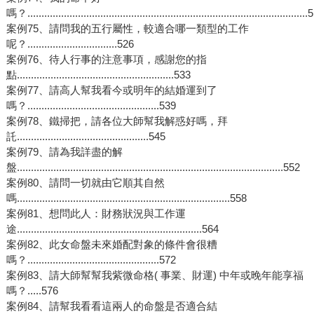
嗎？...................................................................................................
案例75、請問我的五行屬性，較適合哪一類型的工作
呢？................................526
案例76、待人行事的注意事項，感謝您的指
點........................................................533
案例77、請高人幫我看今或明年的結婚運到了
嗎？...............................................539
案例78、鐵掃把，請各位大師幫我解惑好嗎，拜
託...............................................545
案例79、請為我詳盡的解
盤...............................................................................................552
案例80、請問一切就由它順其自然
嗎............................................................................558
案例81、想問此人：財務狀況與工作運
途..................................................................564
案例82、此女命盤未來婚配對象的條件會很糟
嗎？...............................................572
案例83、請大師幫幫我紫微命格( 事業、財運) 中年或晚年能享福
嗎？.....576
案例84、請幫我看看這兩人的命盤是否適合結