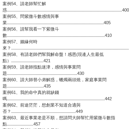
案例54、請老師幫忙解
惑....................................................................................................400
案例55、問紫微斗數感情與事
業....................................................................................405
案例56、請幫我看一下紫微斗
數.....................................................................................410
案例57、姻緣何時
來？...................................................................................................
案例58、有請老師們幫我解命盤！感恩(現逄人生最低
點）............................421
案例59、請老師指點迷津，感情與事業問
題.............................................................430
案例60、請大師替小弟解惑，蠟燭兩頭燒，家庭事業問
題................................435
案例61、我的命中真的就缺錢
嗎.....................................................................................442
案例62、前途茫茫，想創業不知道合適與
否？........................................................449
案例63、最近事業老是不順，想請問大師幫忙用紫微斗數指
點.......................457