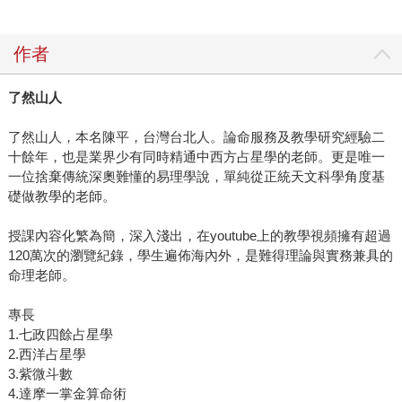
作者
了然山人
了然山人，本名陳平，台灣台北人。論命服務及教學研究經驗二
十餘年，也是業界少有同時精通中西方占星學的老師。更是唯一
一位捨棄傳統深奧難懂的易理學說，單純從正統天文科學角度基
礎做教學的老師。
授課內容化繁為簡，深入淺出，在youtube上的教學視頻擁有超過
120萬次的瀏覽紀錄，學生遍佈海內外，是難得理論與實務兼具的
命理老師。
專長
1.七政四餘占星學
2.西洋占星學
3.紫微斗數
4.達摩一掌金算命術