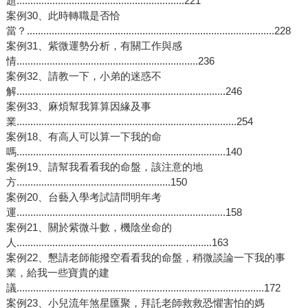
題.............................................................221
案例30、此時轉職是否恰
當？..........................................................................................228
案例31、紫微運勢分析，有關工作與感
情..................................................................236
案例32、請教一下，小弟的迷惑不
解............................................................................246
案例33、麻煩幫我算算因緣及事
業................................................................................254
案例18、有高人可以算一下我的命
嗎............................................................................140
案例19、請幫我看看我的命盤，該注意的地
方........................................................150
案例20、台藝入學考試請問明年考
運............................................................................158
案例21、關於紫微斗數，機陰坐命的
人.......................................................................163
案例22、懇請老師能撥空看看我的命盤，稍微談論一下我的事
業，給我一些寶貴的建
議..........................................................................................172
案例23、小兒流年煞星匯聚，拜託老師救救恐懼害怕的媽