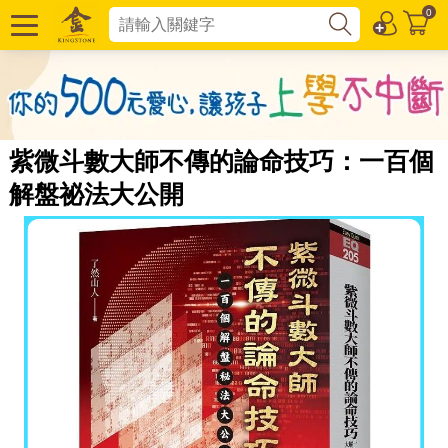
0
紫微斗數大師不傳的論命技巧：一百個
解盤祕法大公開