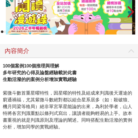
內容簡介
100個案例100個推理與理解
多年研究的心得及論盤經驗載於此書
生動活潑的的案例分析增加實戰經驗
紫微斗數首重星曜特性，因星曜的特性及組成來判識後天運途的
窮通禍福，尤其紫微斗數絕對都以組合星系居多（如：殺破狼、
機月同梁等格局）絕非單宮單星能論的出來，為利於學者，山人
特將各宮判識重點以條列式寫出，讓讀者能夠輕易的上手。故本
書重視的就是判識原則及理論的闡述。同時搭配生動活潑的實例
分析，增加同學的實戰經驗。