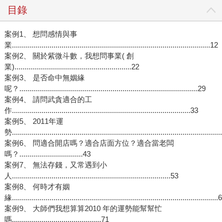
目錄
案例1、 想問感情與事
業....................................................................................................12
案例2、 關於紫微斗數，我想問事業( 創
業)...........................................................22
案例3、 是否命中無姻緣
呢？..........................................................................................29
案例4、 請問武貪適合的工
作..........................................................................................33
案例5、 2011年運
勢........................................................................................................
案例6、 問適合開店嗎？適合店面方位？適合當老闆
嗎？................................43
案例7、 無法存錢，又常遇到小
人................................................................................53
案例8、 何時才有姻
緣........................................................................................................
案例9、 大師們我想算算2010 年的運勢能幫幫忙
嗎.............................................71