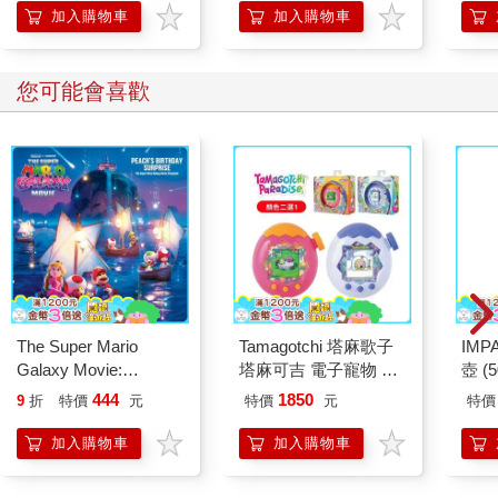
的3
加入購物車
加入購物車
您可能會喜歡
The Super Mario
Tamagotchi 塔麻歌子
IM
Galaxy Movie:
塔麻可吉 電子寵物 樂
壺 (
Peach`s Birthday
園系列（熱帶橙果／極
IMU
444
1850
9
折
特價
元
特價
元
特價
Surprise: The Super
地冰雪）
Mario Galaxy Movie
加入購物車
加入購物車
Storybook