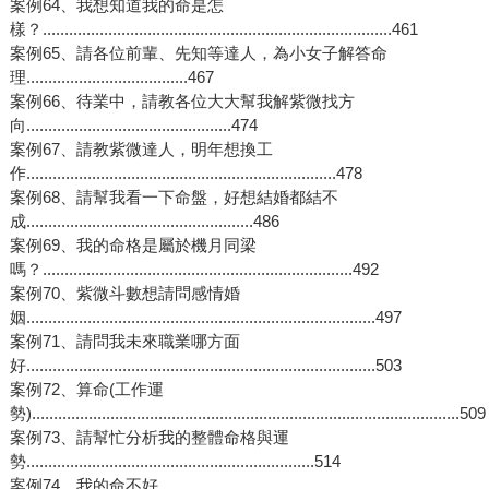
案例64、我想知道我的命是怎
樣？................................................................................461
案例65、請各位前輩、先知等達人，為小女子解答命
理.....................................467
案例66、待業中，請教各位大大幫我解紫微找方
向...............................................474
案例67、請教紫微達人，明年想換工
作.......................................................................478
案例68、請幫我看一下命盤，好想結婚都結不
成....................................................486
案例69、我的命格是屬於機月同梁
嗎？.......................................................................492
案例70、紫微斗數想請問感情婚
姻................................................................................497
案例71、請問我未來職業哪方面
好................................................................................503
案例72、算命(工作運
勢)..................................................................................................509
案例73、請幫忙分析我的整體命格與運
勢..................................................................514
案例74、我的命不好