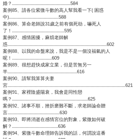
婚？...............................................584
案例85、請各位紫微斗數的高人幫我看一下( 困惑
中)........................................588
案例86、算命老師說31歲之前有個死劫，嚇死人
了！..........................................595
案例87、感情困擾，麻煩老師解
惑................................................................................602
案例88、以我的命盤來說，我是不是一個沒福氣的人
呢！................................609
案例89、很想趕快成家立業，但是苦無另一
半........................................................616
案例90、請幫我算算夫妻
宮...............................................................................................621
案例91、家裡陰盛陽衰，我會是同性戀
嗎？.............................................................625
案例92、諸事不順，挫折磨難不斷，求老師論命贈
言..........................................630
案例93、即將消逝在感情宮位的對象，紫微如何破
解？.....................................636
案例94、紫微斗數命理師告訴我的話，何謂說這番