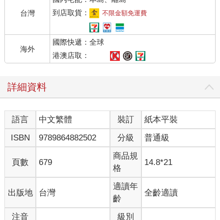
到店取貨：
台灣
不限金額免運費
國際快遞：全球
海外
港澳店取：
詳細資料
語言
中文繁體
裝訂
紙本平裝
ISBN
9789864882502
分級
普通級
商品規
頁數
679
14.8*21
格
適讀年
出版地
台灣
全齡適讀
齡
注音
級別