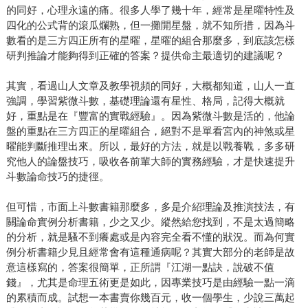
的同好，心理永遠的痛。很多人學了幾十年，經常是星曜特性及
四化的公式背的滾瓜爛熟，但一攤開星盤，就不知所措，因為斗
數看的是三方四正所有的星曜，星曜的組合那麼多，到底該怎樣
研判推論才能夠得到正確的答案？提供命主最適切的建議呢？
其實，看過山人文章及教學視頻的同好，大概都知道，山人一直
強調，學習紫微斗數，基礎理論還有星性、格局，記得大概就
好，重點是在『豐富的實戰經驗』。因為紫微斗數是活的，他論
盤的重點在三方四正的星曜組合，絕對不是單看宮內的神煞或星
曜能判斷推理出來。所以，最好的方法，就是以戰養戰，多多研
究他人的論盤技巧，吸收各前輩大師的實務經驗，才是快速提升
斗數論命技巧的捷徑。
但可惜，市面上斗數書籍那麼多，多是介紹理論及推演技法，有
關論命實例分析書籍，少之又少。縱然給您找到，不是太過簡略
的分析，就是騷不到癢處或是內容完全看不懂的狀況。而為何實
例分析書籍少見且經常會有這種通病呢？其實大部分的老師是故
意這樣寫的，答案很簡單，正所謂『江湖一點訣，說破不值
錢』，尤其是命理五術更是如此，因專業技巧是由經驗一點一滴
的累積而成。試想一本書賣你幾百元，收一個學生，少說三萬起