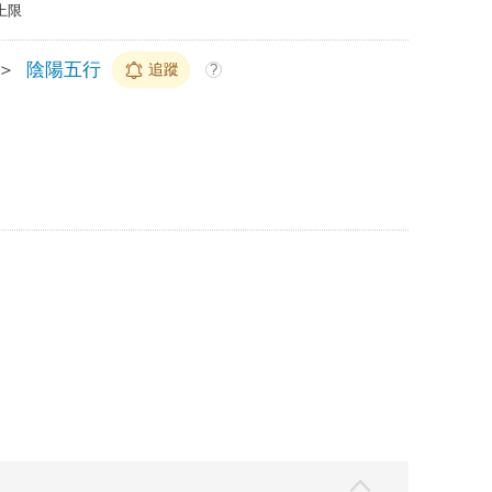
上限
＞
陰陽五行
追蹤
?