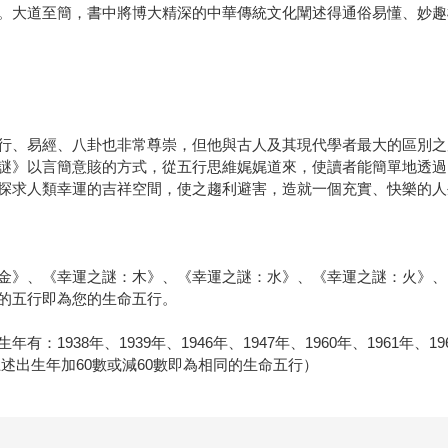
。大道至簡，書中將博大精深的中華傳統文化闡述得通俗易懂、妙趣
行、易經、八卦也非常尊崇，但他與古人及其現代學者最大的區別之
謎》以言簡意賅的方式，從五行思維娓娓道來，使讀者能簡單地透過
探求人類幸運的吉祥空間，使之趨利避害，造就一個充實、快樂的人
金》、《幸運之謎：木》、《幸運之謎：水》、《幸運之謎：火》、
的五行即為您的生命五行。
8年、1939年、1946年、1947年、1960年、1961年、1968年
上述出生年加60數或減60數即為相同的生命五行）