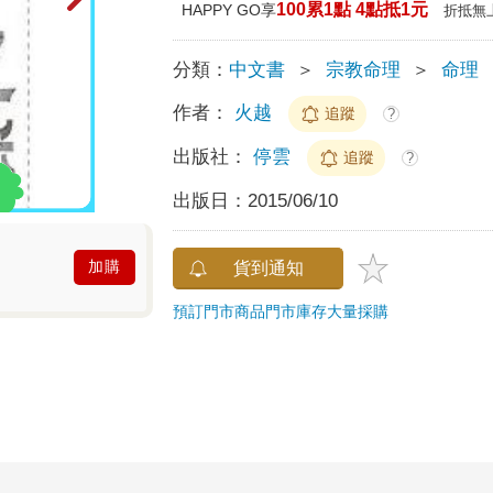
100累1點 4點抵1元
HAPPY GO享
折抵無
分類：
中文書
＞
宗教命理
＞
命理
作者：
火越
追蹤
?
出版社：
停雲
追蹤
?
出版日：
2015/06/10
加購
貨到通知
預訂門市商品
門市庫存
大量採購