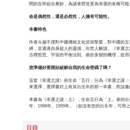
間的吉祥組合奧妙，為讀者營造更為幸運的各種可能
命是偶然性，運是必然性，人擁有可能性。
本書特色
作者火越不僅對中國傳統文化倍加摯愛，對中國的五
縛，並通過自身超人的靈感，向世人解讀。《幸運之
古樸哲思、宇宙的平衡法則、曲折多變的機理，從而
您準備好要開始破解自我的生命密碼了嗎？
這套《幸運之謎》依生命「五行」分為《幸運之謎：
來選擇，選擇書封上有其出生年的那一本書，而該書
本書為《幸運之謎：土》，生命五行為「土」者的出生年有：193
年、1998年、1999年。（如沒有您的出生年，可用
目錄