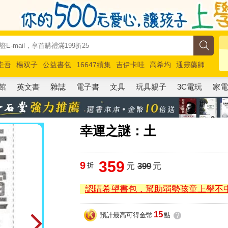
圭吾
楊双子
公益書包
16647續集
吉伊卡哇
高希均
通靈藥師
路邊攤新作
馬斯克
玩具總動員5
超慢跑
館
英文書
雜誌
電子書
文具
玩具親子
3C電玩
家
幸運之謎：土
359
9
折
元
399
元
認購希望書包，幫助弱勢孩童上學不
15
預計最高可得金幣
點
?