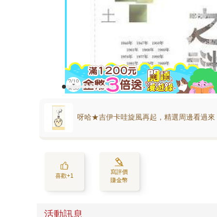
呀哈★吉伊卡哇旋風再起，精選周邊看過來
寫評價
喜歡+1
賺金幣
活動訊息