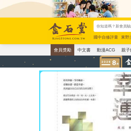
國中自修評量
東野
唯紅花綻放
奧德賽
會員獎勵
中文書
動漫ACG
親子