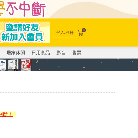
0
登入/註冊
電
居家休閒
日用食品
影音
售票
中斷！