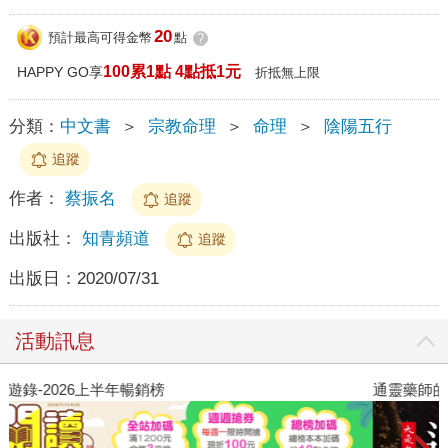
20
預計最高可得金幣
點
?
100累1點 4點抵1元
HAPPY GO享
折抵無上限
分類：
中文書
＞
宗教命理
＞
命理
＞
陰陽五行
追蹤
作者：
蔡振名
追蹤
出版社：
知青頻道
追蹤
出版日：
2020/07/31
活動訊息
閱讀漫遊錄-2026上半年暢銷榜
通