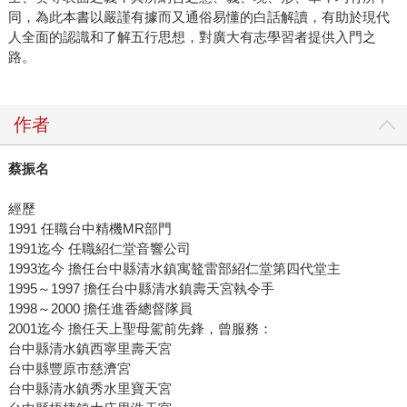
同，為此本書以嚴謹有據而又通俗易懂的白話解讀，有助於現代
人全面的認識和了解五行思想，對廣大有志學習者提供入門之
路。
作者
蔡振名
經歷
1991 任職台中精機MR部門
1991迄今 任職紹仁堂音響公司
1993迄今 擔任台中縣清水鎮寓鼇雷部紹仁堂第四代堂主
1995～1997 擔任台中縣清水鎮壽天宮執令手
1998～2000 擔任進香總督隊員
2001迄今 擔任天上聖母駕前先鋒，曾服務：
台中縣清水鎮西寧里壽天宮
台中縣豐原市慈濟宮
台中縣清水鎮秀水里寶天宮