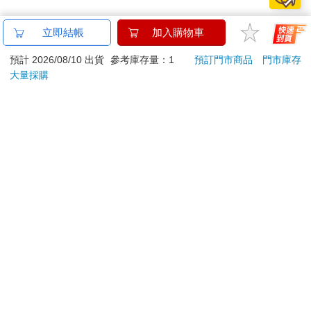
立即結帳
加入購物車
預計 2026/08/10 出貨
參考庫存量：1
預訂門市商品
門市庫存
大量採購
關於我們
門市查詢
分紅大聯盟
客服中心
加好友
訂閱
粉絲團
追蹤
聯絡我們
公司名稱：金石網絡股份有限公司
統編 : 70832800
食品業者登錄字號：A-170832800-00000-6