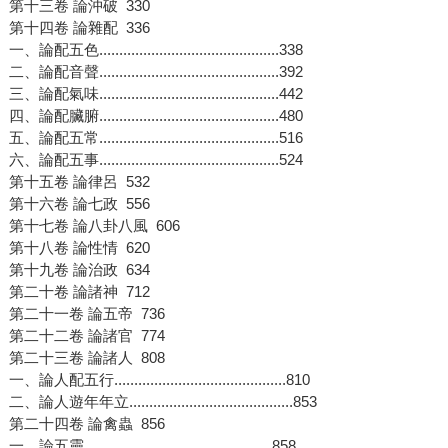
第十三卷 論沖破 330
第十四卷 論雜配 336
一、論配五色.............................................338
二、論配音聲.............................................392
三、論配氣味.............................................442
四、論配臟腑.............................................480
五、論配五常.............................................516
六、論配五事.............................................524
第十五卷 論律呂 532
第十六卷 論七政 556
第十七卷 論八卦八風 606
第十八卷 論性情 620
第十九卷 論治政 634
第二十卷 論諸神 712
第二十一卷 論五帝 736
第二十二卷 論諸官 774
第二十三卷 論諸人 808
一、論人配五行...........................................810
二、論人遊年年立.........................................853
第二十四卷 論禽蟲 856
一、論五靈...............................................858