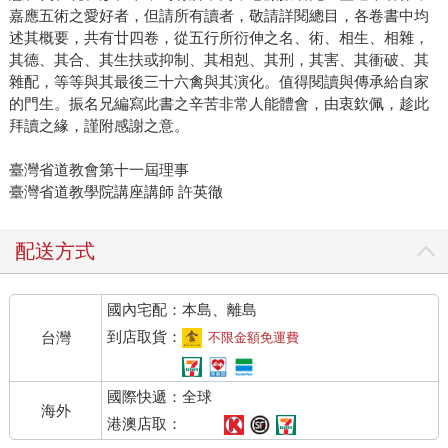
嘉應五術之愛好者，但請所有讀者，敬請詳閱總目，各卷書中均
述其概要，共有廿四卷，從五行所衍伸之名、術、相生、相雜，
其德、其合、其生扶或抑制、其相剋、其刑，其害、其衝破、其
雜配，等等與其最後三十六禽與其演化。值得閱讀與傳承給自家
的門生。振名兄編寫此書之辛苦非常人能體會，由衷欽佩，趁此
拜讀之緣，謹附感謝之意。
臺灣省道教會第十一屆理事
臺灣省道教學院講座講師 許英徹
配送方式
國內宅配：本島、離島
到店取貨：
台灣
不限金額免運費
國際快遞：全球
海外
港澳店取：