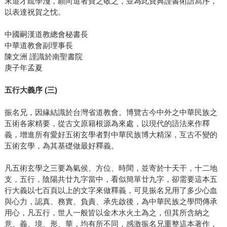
末道才疏學淺，願向道者寶之敬之，並為此寶典謹書術語寫序，
以表達祝賀之忱。
中國嗣漢道教總會秘書長
中華道教會副理事長
陳文洲 謹識於南聖書院
庚子年孟夏
五行大義序 (三)
振名兄，因緣結識於台灣省道教會。博覽古今中外之中華民族之
五術各家精要，從古文原籍根源為來處，以現代的語法來作釋
義，增進所有愛好五術玄學者對中華民族博大精深，互古不變的
五術玄學，為其基礎做最好釋義。
凡五術玄學之三要為氣侯、方位、時間，並寄於十天干，十二地
支，五行，陰陽共廿九字當中，看似簡單廿九字，卻需要這本五
行大義以七百頁以上的文字來做釋義，可見振名兄用了多少心血
與心力，認真、務實、負責、承先啟後，為中華民族之學問傳承
用心，凡五行，世人一般皆以金木水火土為之，但其所含納之
意、義、境、形、華，均有所不同，感激振名兄重整這本著作，