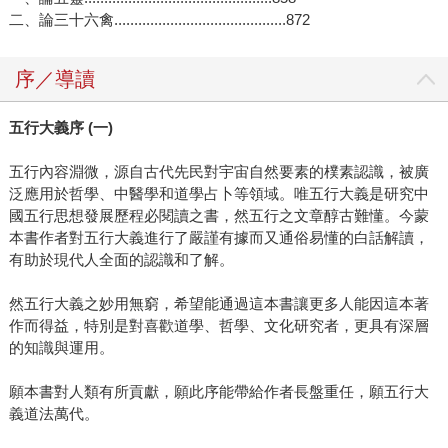
二、論三十六禽...........................................872
序／導讀
五行大義序 (一)
五行內容淵微，源自古代先民對宇宙自然要素的樸素認識，被廣
泛應用於哲學、中醫學和道學占卜等領域。唯五行大義是研究中
國五行思想發展歷程必閱讀之書，然五行之文章醇古難懂。今蒙
本書作者對五行大義進行了嚴謹有據而又通俗易懂的白話解讀，
有助於現代人全面的認識和了解。
然五行大義之妙用無窮，希望能通過這本書讓更多人能因這本著
作而得益，特別是對喜歡道學、哲學、文化研究者，更具有深層
的知識與運用。
願本書對人類有所貢獻，願此序能帶給作者長盤重任，願五行大
義道法萬代。