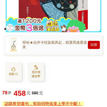
呀哈★吉伊卡哇旋風再起，精選周邊看過
加購
來
寫評價
喜歡+1
賺金幣
458
79
折
元
580
元
認購希望書包，幫助弱勢孩童上學不中斷！