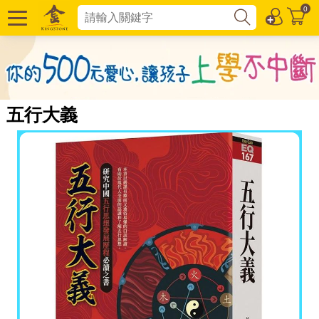
0
五行大義