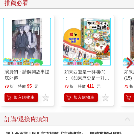
推薦必看
演員們：請解開故事謎
如果西遊是一群喵(1)
如果
底外傳
：《如果歷史是一群
(1
喵》作者最新力作，附
貓漫
95
411
79
折
特價
元
79
折
特價
元
79
折
【首卷特典】拉頁
加入購物車
加入購物車
訂購/退換貨須知
加入金石堂 LINE 官方帳號『完成綁定』，隨時掌握出貨動