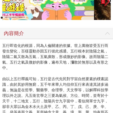
內容簡介
五行即造化的根源，同為人倫關連的依據。世上萬物皆受五行而
發生變化，百樣靈動亦因五行彼此感通。五行根本於陰陽之氣，
陰陽二氣又散為五氣，五氣廣散，形成微妙的影像。故而陰陽二
氣、五行之氣及微妙的影像，遍布天地，瀰散於無形以及有形之
中。
由以上五行釋義可知，五行是古代先民對宇宙自然要素的樸素認
識，由於其妙用無窮，五千年來華人均信仰五行來表達其諸多涵
義，無論是在哲學、醫藥學、命理學、天文學等，以解釋科技學
理以外之說。凡五衛玄學之三要為氣侯、方位、時間，並寄於十
天干，十二地支，五行，陰陽共廿九字當中，看似簡單廿九字，
卻非大眾以為金木水火土及甲、乙、丙、丁、戊、己、庚、辛、
壬、癸等表面之義，其所納含之意、義、境、形、華，均有所不