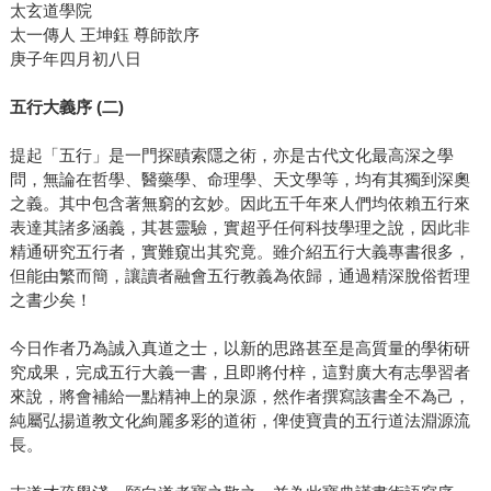
太玄道學院
太一傳人 王坤鈺 尊師歆序
庚子年四月初八日
五行大義序 (二)
提起「五行」是一門探賾索隱之術，亦是古代文化最高深之學
問，無論在哲學、醫藥學、命理學、天文學等，均有其獨到深奧
之義。其中包含著無窮的玄妙。因此五千年來人們均依賴五行來
表達其諸多涵義，其甚靈驗，實超乎任何科技學理之說，因此非
精通研究五行者，實難窺出其究竟。雖介紹五行大義專書很多，
但能由繁而簡，讓讀者融會五行教義為依歸，通過精深脫俗哲理
之書少矣！
今日作者乃為誠入真道之士，以新的思路甚至是高質量的學術研
究成果，完成五行大義一書，且即將付梓，這對廣大有志學習者
來說，將會補給一點精神上的泉源，然作者撰寫該書全不為己，
純屬弘揚道教文化絢麗多彩的道術，俾使寶貴的五行道法淵源流
長。