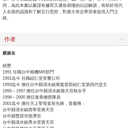
同，為此本書以嚴謹有據而又通俗易懂的白話解讀，有助於現代
人全面的認識和了解五行思想，對廣大有志學習者提供入門之
路。
作者
蔡振名
經歷
1991 任職台中精機MR部門
1991迄今 任職紹仁堂音響公司
1993迄今 擔任台中縣清水鎮寓鼇雷部紹仁堂第四代堂主
1995～1997 擔任台中縣清水鎮壽天宮執令手
1998～2000 擔任進香總督隊員
2001迄今 擔任天上聖母駕前先鋒，曾服務：
台中縣清水鎮西寧里壽天宮
台中縣豐原市慈濟宮
台中縣清水鎮秀水里寶天宮