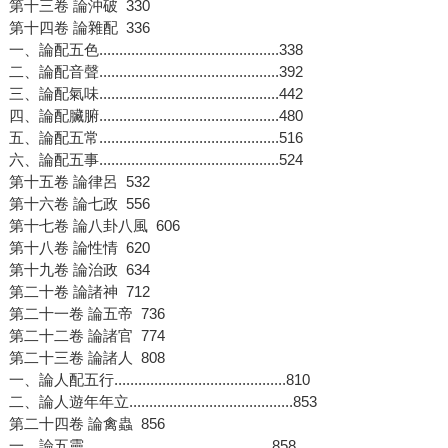
第十三卷 論沖破 330
第十四卷 論雜配 336
一、論配五色.............................................338
二、論配音聲.............................................392
三、論配氣味.............................................442
四、論配臟腑.............................................480
五、論配五常.............................................516
六、論配五事.............................................524
第十五卷 論律呂 532
第十六卷 論七政 556
第十七卷 論八卦八風 606
第十八卷 論性情 620
第十九卷 論治政 634
第二十卷 論諸神 712
第二十一卷 論五帝 736
第二十二卷 論諸官 774
第二十三卷 論諸人 808
一、論人配五行...........................................810
二、論人遊年年立.........................................853
第二十四卷 論禽蟲 856
一、論五靈...............................................858