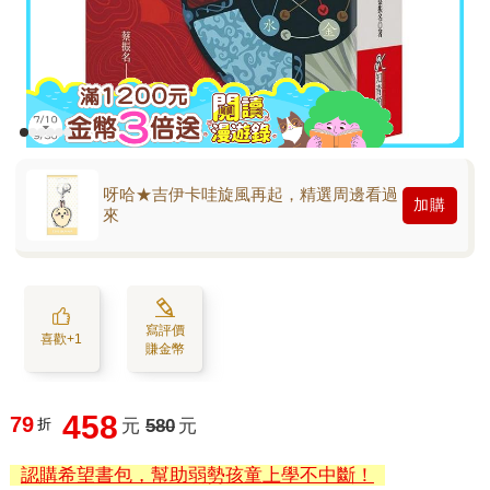
呀哈★吉伊卡哇旋風再起，精選周邊看過
加購
來
寫評價
喜歡+1
賺金幣
458
79
折
元
580
元
認購希望書包，幫助弱勢孩童上學不中斷！