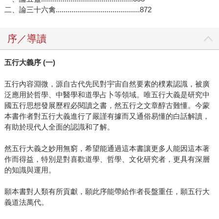
二、論三十六禽...........................................872
序／導讀
五行大義序 (一)
五行內容淵微，源自古代先民對宇宙自然要素的樸素認識，被廣
泛應用於哲學、中醫學和道學占卜等領域。唯五行大義是研究中
國五行思想發展歷程必閱讀之書，然五行之文章醇古難懂。今蒙
本書作者對五行大義進行了嚴謹有據而又通俗易懂的白話解讀，
有助於現代人全面的認識和了解。
然五行大義之妙用無窮，希望能通過這本書讓更多人能因這本著
作而得益，特別是對喜歡道學、哲學、文化研究者，更具有深層
的知識與運用。
願本書對人類有所貢獻，願此序能帶給作者長盤重任，願五行大
義道法萬代。