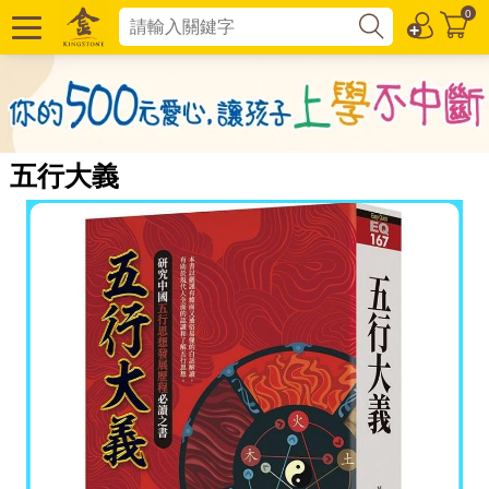
0
五行大義