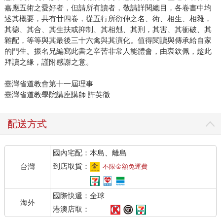
嘉應五術之愛好者，但請所有讀者，敬請詳閱總目，各卷書中均
述其概要，共有廿四卷，從五行所衍伸之名、術、相生、相雜，
其德、其合、其生扶或抑制、其相剋、其刑，其害、其衝破、其
雜配，等等與其最後三十六禽與其演化。值得閱讀與傳承給自家
的門生。振名兄編寫此書之辛苦非常人能體會，由衷欽佩，趁此
拜讀之緣，謹附感謝之意。
臺灣省道教會第十一屆理事
臺灣省道教學院講座講師 許英徹
配送方式
國內宅配：本島、離島
到店取貨：
台灣
不限金額免運費
國際快遞：全球
海外
港澳店取：