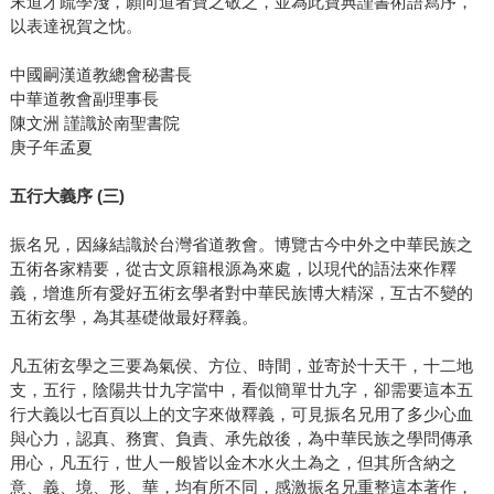
末道才疏學淺，願向道者寶之敬之，並為此寶典謹書術語寫序，
以表達祝賀之忱。
中國嗣漢道教總會秘書長
中華道教會副理事長
陳文洲 謹識於南聖書院
庚子年孟夏
五行大義序 (三)
振名兄，因緣結識於台灣省道教會。博覽古今中外之中華民族之
五術各家精要，從古文原籍根源為來處，以現代的語法來作釋
義，增進所有愛好五術玄學者對中華民族博大精深，互古不變的
五術玄學，為其基礎做最好釋義。
凡五術玄學之三要為氣侯、方位、時間，並寄於十天干，十二地
支，五行，陰陽共廿九字當中，看似簡單廿九字，卻需要這本五
行大義以七百頁以上的文字來做釋義，可見振名兄用了多少心血
與心力，認真、務實、負責、承先啟後，為中華民族之學問傳承
用心，凡五行，世人一般皆以金木水火土為之，但其所含納之
意、義、境、形、華，均有所不同，感激振名兄重整這本著作，