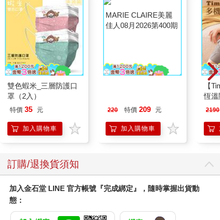
雙色蝦米_三層防護口
MARIE CLAIRE美麗
【T
罩（2入）
佳人08月2026第400期
恆溫
肩/
35
209
特價
元
特價
元
220
2190
加熱
膝熱
加入購物車
加入購物車
訂購/退換貨須知
加入金石堂 LINE 官方帳號『完成綁定』，隨時掌握出貨動
態：