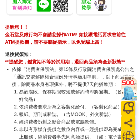
提醒您！！
金石堂及銀行均不會請您操作ATM! 如接獲電話要求您前往
ATM提款機，請不要聽從指示，以免受騙上當！
退換貨須知：
**提醒您，鑑賞期不等於試用期，退回商品須為全新狀態**
依據「消費者保護法」第19條及行政院消費者保護處公告之
「通訊交易解除權合理例外情事適用準則」，以下商品購買
後，除商品本身有瑕疵外，將不提供7天的猶豫期：
易於腐敗、保存期限較短或解約時即將逾期。（如：生
鮮食品）
依消費者要求所為之客製化給付。（客製化商品）
報紙、期刊或雜誌。（含MOOK、外文雜誌）
經消費者拆封之影音商品或電腦軟體。
非以有形媒介提供之數位內容或一經提供即為完成之線
上服務，經消費者事先同意始提供。（如：電子書、電