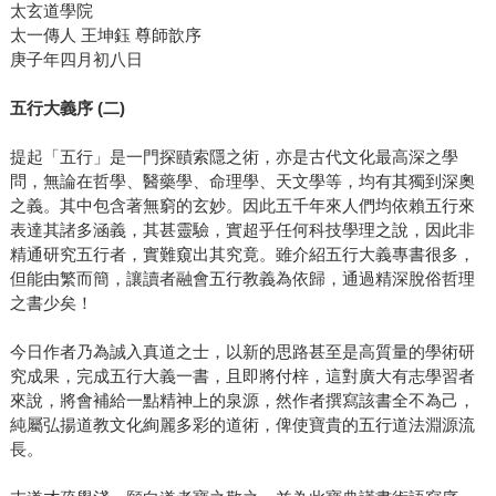
太玄道學院
太一傳人 王坤鈺 尊師歆序
庚子年四月初八日
五行大義序 (二)
提起「五行」是一門探賾索隱之術，亦是古代文化最高深之學
問，無論在哲學、醫藥學、命理學、天文學等，均有其獨到深奧
之義。其中包含著無窮的玄妙。因此五千年來人們均依賴五行來
表達其諸多涵義，其甚靈驗，實超乎任何科技學理之說，因此非
精通研究五行者，實難窺出其究竟。雖介紹五行大義專書很多，
但能由繁而簡，讓讀者融會五行教義為依歸，通過精深脫俗哲理
之書少矣！
今日作者乃為誠入真道之士，以新的思路甚至是高質量的學術研
究成果，完成五行大義一書，且即將付梓，這對廣大有志學習者
來說，將會補給一點精神上的泉源，然作者撰寫該書全不為己，
純屬弘揚道教文化絢麗多彩的道術，俾使寶貴的五行道法淵源流
長。