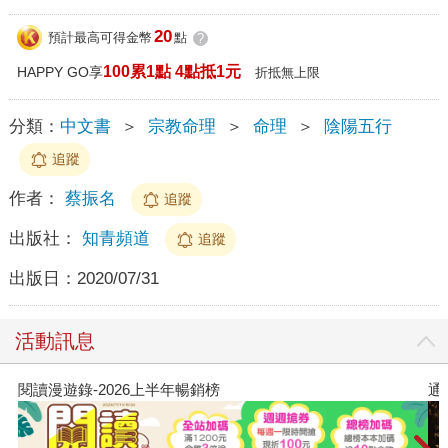
20
預計最高可得金幣
點
?
100累1點 4點抵1元
HAPPY GO享
折抵無上限
分類：
中文書
＞
宗教命理
＞
命理
＞
陰陽五行
追蹤
作者：
蔡振名
追蹤
出版社：
知青頻道
追蹤
出版日：
2020/07/31
活動訊息
閱讀漫遊錄-2026上半年暢銷榜
通