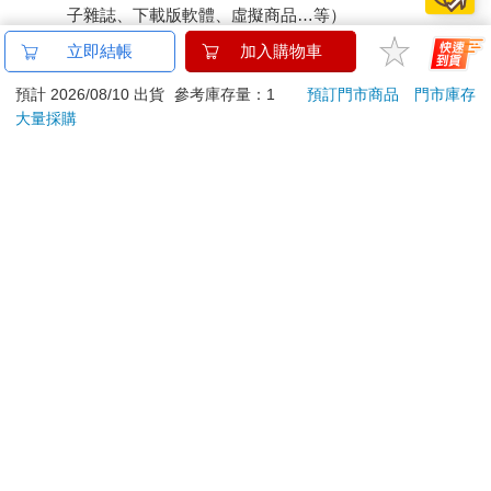
子雜誌、下載版軟體、虛擬商品…等）
已拆封之個人衛生用品。（如：內衣褲、刮鬍刀、除毛
立即結帳
加入購物車
刀…等）
若非上列種類商品，均享有到貨7天的猶豫期（含例假
預計 2026/08/10 出貨
參考庫存量：1
預訂門市商品
門市庫存
大量採購
日）。
辦理退換貨時，商品（組合商品恕無法接受單獨退貨）必須
是您收到商品時的原始狀態（包含商品本體、配件、贈品、
保證書、所有附隨資料文件及原廠內外包裝…等），請勿直
接使用原廠包裝寄送，或於原廠包裝上黏貼紙張或書寫文
字。
退回商品若無法回復原狀，將請您負擔回復原狀所需費用，
嚴重時將影響您的退貨權益。