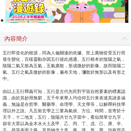
內容簡介
五行即造化的根源，同為人倫關連的依據。世上萬物皆受五行而
發生變化，百樣靈動亦因五行彼此感通。五行根本於陰陽之氣，
陰陽二氣又散為五氣，五氣廣散，形成微妙的影像。故而陰陽二
氣、五行之氣及微妙的影像，遍布天地，瀰散於無形以及有形之
中。
由以上五行釋義可知，五行是古代先民對宇宙自然要素的樸素認
識，由於其妙用無窮，五千年來華人均信仰五行來表達其諸多涵
義，無論是在哲學、醫藥學、命理學、天文學等，以解釋科技學
理以外之說。凡五衛玄學之三要為氣侯、方位、時間，並寄於十
天干，十二地支，五行，陰陽共廿九字當中，看似簡單廿九字，
卻非大眾以為金木水火土及甲、乙、丙、丁、戊、己、庚、辛、
壬、癸等表面之義，其所納含之意、義、境、形、華，均有所不