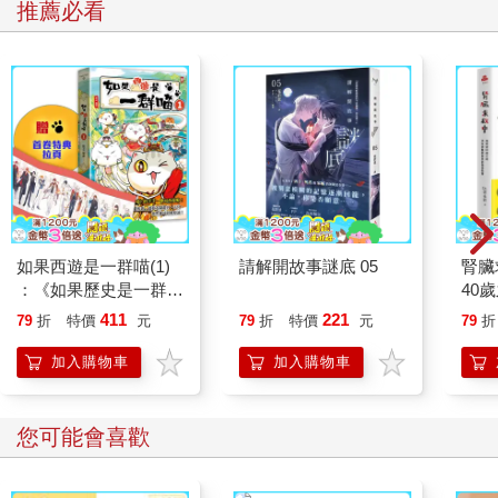
推薦必看
如果西遊是一群喵(1)
請解開故事謎底 05
腎臟
：《如果歷史是一群
40
喵》作者最新力作，附
就告
411
221
79
折
特價
元
79
折
特價
元
79
折
【首卷特典】拉頁
加入購物車
加入購物車
您可能會喜歡