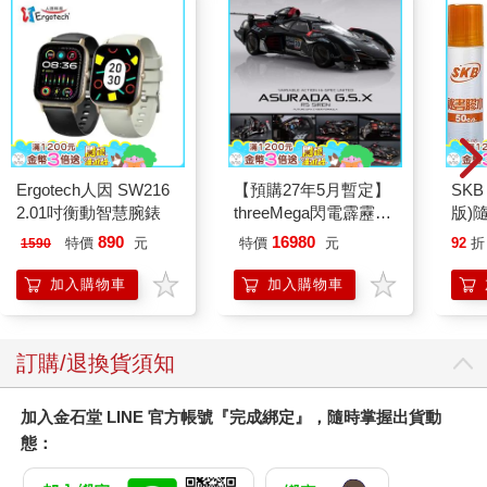
Ergotech人因 SW216
【預購27年5月暫定】
SKB
2.01吋衡動智慧腕錶
threeMega閃電霹靂車
版)
VA Hi-SPEC UNITED
890
16980
特價
元
特價
元
92
折
1590
阿斯拉 G.S.X RS
SIREN 黑色限定
加入購物車
加入購物車
訂購/退換貨須知
加入金石堂 LINE 官方帳號『完成綁定』，隨時掌握出貨動
態：