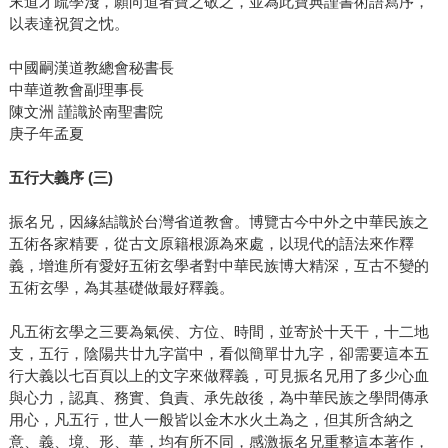
末道才疏學淺，願向道者寶之敬之，並為此寶典謹書術語寫序，
以表達祝賀之忱。
中國嗣漢道教總會秘書長
中華道教會副理事長
陳文洲 謹識於南聖書院
庚子年孟夏
五行大義序 (三)
振名兄，因緣結識於台灣省道教會。博覽古今中外之中華民族之
五術各家精要，從古文原籍根源為來處，以現代的語法來作釋
義，增進所有愛好五術玄學者對中華民族博大精深，互古不變的
五術玄學，為其基礎做最好釋義。
凡五術玄學之三要為氣侯、方位、時間，並寄於十天干，十二地
支，五行，陰陽共廿九字當中，看似簡單廿九字，卻需要這本五
行大義以七百頁以上的文字來做釋義，可見振名兄用了多少心血
與心力，認真、務實、負責、承先啟後，為中華民族之學問傳承
用心，凡五行，世人一般皆以金木水火土為之，但其所含納之
意、義、境、形、華，均有所不同，感激振名兄重整這本著作，