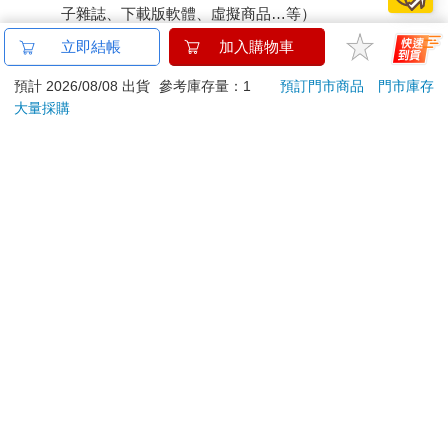
子雜誌、下載版軟體、虛擬商品…等）
已拆封之個人衛生用品。（如：內衣褲、刮鬍刀、除毛
立即結帳
加入購物車
刀…等）
若非上列種類商品，均享有到貨7天的猶豫期（含例假
預計 2026/08/08 出貨
參考庫存量：1
預訂門市商品
門市庫存
大量採購
日）。
辦理退換貨時，商品（組合商品恕無法接受單獨退貨）必須
是您收到商品時的原始狀態（包含商品本體、配件、贈品、
保證書、所有附隨資料文件及原廠內外包裝…等），請勿直
接使用原廠包裝寄送，或於原廠包裝上黏貼紙張或書寫文
字。
退回商品若無法回復原狀，將請您負擔回復原狀所需費用，
嚴重時將影響您的退貨權益。