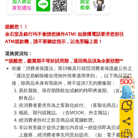
提醒您！！
金石堂及銀行均不會請您操作ATM! 如接獲電話要求您前往
ATM提款機，請不要聽從指示，以免受騙上當！
退換貨須知：
**提醒您，鑑賞期不等於試用期，退回商品須為全新狀態**
依據「消費者保護法」第19條及行政院消費者保護處公告之
「通訊交易解除權合理例外情事適用準則」，以下商品購買
後，除商品本身有瑕疵外，將不提供7天的猶豫期：
易於腐敗、保存期限較短或解約時即將逾期。（如：生
鮮食品）
依消費者要求所為之客製化給付。（客製化商品）
報紙、期刊或雜誌。（含MOOK、外文雜誌）
經消費者拆封之影音商品或電腦軟體。
非以有形媒介提供之數位內容或一經提供即為完成之線
上服務，經消費者事先同意始提供。（如：電子書、電