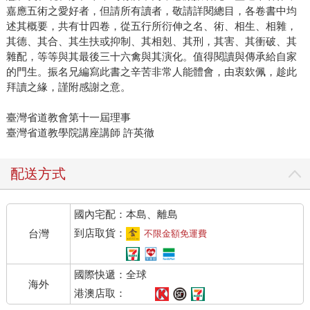
嘉應五術之愛好者，但請所有讀者，敬請詳閱總目，各卷書中均
述其概要，共有廿四卷，從五行所衍伸之名、術、相生、相雜，
其德、其合、其生扶或抑制、其相剋、其刑，其害、其衝破、其
雜配，等等與其最後三十六禽與其演化。值得閱讀與傳承給自家
的門生。振名兄編寫此書之辛苦非常人能體會，由衷欽佩，趁此
拜讀之緣，謹附感謝之意。
臺灣省道教會第十一屆理事
臺灣省道教學院講座講師 許英徹
配送方式
國內宅配：本島、離島
到店取貨：
台灣
不限金額免運費
國際快遞：全球
海外
港澳店取：