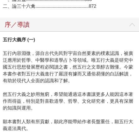
二、論三十六禽...........................................872
序／導讀
五行大義序 (一)
五行內容淵微，源自古代先民對宇宙自然要素的樸素認識，被廣
泛應用於哲學、中醫學和道學占卜等領域。唯五行大義是研究中
國五行思想發展歷程必閱讀之書，然五行之文章醇古難懂。今蒙
本書作者對五行大義進行了嚴謹有據而又通俗易懂的白話解讀，
有助於現代人全面的認識和了解。
然五行大義之妙用無窮，希望能通過這本書讓更多人能因這本著
作而得益，特別是對喜歡道學、哲學、文化研究者，更具有深層
的知識與運用。
願本書對人類有所貢獻，願此序能帶給作者長盤重任，願五行大
義道法萬代。