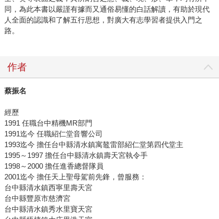
同，為此本書以嚴謹有據而又通俗易懂的白話解讀，有助於現代
人全面的認識和了解五行思想，對廣大有志學習者提供入門之
路。
作者
蔡振名
經歷
1991 任職台中精機MR部門
1991迄今 任職紹仁堂音響公司
1993迄今 擔任台中縣清水鎮寓鼇雷部紹仁堂第四代堂主
1995～1997 擔任台中縣清水鎮壽天宮執令手
1998～2000 擔任進香總督隊員
2001迄今 擔任天上聖母駕前先鋒，曾服務：
台中縣清水鎮西寧里壽天宮
台中縣豐原市慈濟宮
台中縣清水鎮秀水里寶天宮