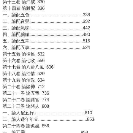
第十三卷 論沖破 330
第十四卷 論雜配 336
一、論配五色.............................................338
二、論配音聲.............................................392
三、論配氣味.............................................442
四、論配臟腑.............................................480
五、論配五常.............................................516
六、論配五事.............................................524
第十五卷 論律呂 532
第十六卷 論七政 556
第十七卷 論八卦八風 606
第十八卷 論性情 620
第十九卷 論治政 634
第二十卷 論諸神 712
第二十一卷 論五帝 736
第二十二卷 論諸官 774
第二十三卷 論諸人 808
一、論人配五行...........................................810
二、論人遊年年立.........................................853
第二十四卷 論禽蟲 856
一、論五靈...............................................858