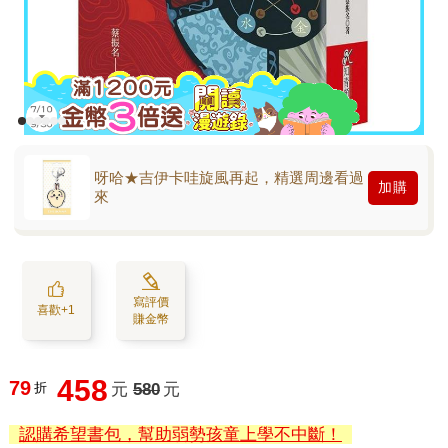
呀哈★吉伊卡哇旋風再起，精選周邊看過
加購
來
寫評價
喜歡+1
賺金幣
458
79
折
元
580
元
認購希望書包，幫助弱勢孩童上學不中斷！