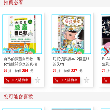
推薦必看
自己的膝蓋自己救：退
屁屁偵探讀本12怪盜U
BL
化性膝關節炎的真相
的失物
生到
【暢銷增訂版】
Jis
284
237
79
折
特價
元
79
折
特價
元
79
折
Ros
世界
加入購物車
加入購物車
奇！
您可能會喜歡