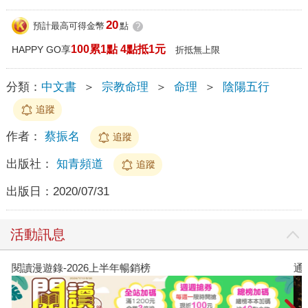
20
預計最高可得金幣
點
?
100累1點 4點抵1元
HAPPY GO享
折抵無上限
分類：
中文書
＞
宗教命理
＞
命理
＞
陰陽五行
追蹤
作者：
蔡振名
追蹤
出版社：
知青頻道
追蹤
出版日：
2020/07/31
活動訊息
閱讀漫遊錄-2026上半年暢銷榜
通