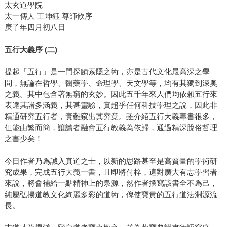
太玄道學院
太一傳人 王坤鈺 尊師歆序
庚子年四月初八日
五行大義序 (二)
提起「五行」是一門探賾索隱之術，亦是古代文化最高深之學
問，無論在哲學、醫藥學、命理學、天文學等，均有其獨到深奧
之義。其中包含著無窮的玄妙。因此五千年來人們均依賴五行來
表達其諸多涵義，其甚靈驗，實超乎任何科技學理之說，因此非
精通研究五行者，實難窺出其究竟。雖介紹五行大義專書很多，
但能由繁而簡，讓讀者融會五行教義為依歸，通過精深脫俗哲理
之書少矣！
今日作者乃為誠入真道之士，以新的思路甚至是高質量的學術研
究成果，完成五行大義一書，且即將付梓，這對廣大有志學習者
來說，將會補給一點精神上的泉源，然作者撰寫該書全不為己，
純屬弘揚道教文化絢麗多彩的道術，俾使寶貴的五行道法淵源流
長。