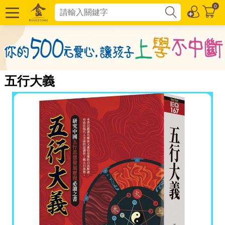
0
五行大義