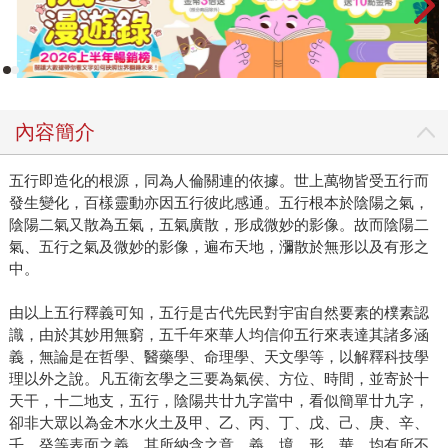
內容簡介
五行即造化的根源，同為人倫關連的依據。世上萬物皆受五行而
發生變化，百樣靈動亦因五行彼此感通。五行根本於陰陽之氣，
陰陽二氣又散為五氣，五氣廣散，形成微妙的影像。故而陰陽二
氣、五行之氣及微妙的影像，遍布天地，瀰散於無形以及有形之
中。
由以上五行釋義可知，五行是古代先民對宇宙自然要素的樸素認
識，由於其妙用無窮，五千年來華人均信仰五行來表達其諸多涵
義，無論是在哲學、醫藥學、命理學、天文學等，以解釋科技學
理以外之說。凡五衛玄學之三要為氣侯、方位、時間，並寄於十
天干，十二地支，五行，陰陽共廿九字當中，看似簡單廿九字，
卻非大眾以為金木水火土及甲、乙、丙、丁、戊、己、庚、辛、
壬、癸等表面之義，其所納含之意、義、境、形、華，均有所不