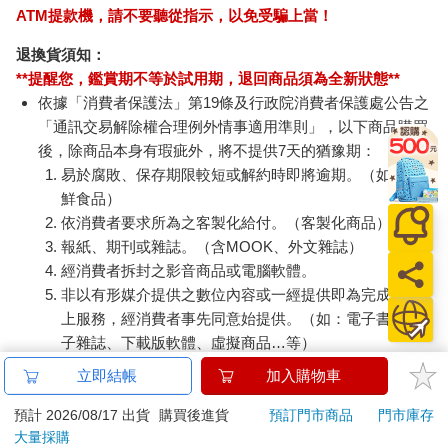
ATM提款機，請不要聽從指示，以免受騙上當！
退換貨須知：
**提醒您，鑑賞期不等於試用期，退回商品須為全新狀態**
依據「消費者保護法」第19條及行政院消費者保護處公告之
「通訊交易解除權合理例外情事適用準則」，以下商品購買
後，除商品本身有瑕疵外，將不提供7天的猶豫期：
易於腐敗、保存期限較短或解約時即將逾期。（如：生
鮮食品）
依消費者要求所為之客製化給付。（客製化商品）
報紙、期刊或雜誌。（含MOOK、外文雜誌）
經消費者拆封之影音商品或電腦軟體。
非以有形媒介提供之數位內容或一經提供即為完成之線
上服務，經消費者事先同意始提供。（如：電子書、電
子雜誌、下載版軟體、虛擬商品…等）
已拆封之個人衛生用品。（如：內衣褲、刮鬍刀、除毛
立即結帳
加入購物車
刀…等）
若非上列種類商品，均享有到貨7天的猶豫期（含例假
預計 2026/08/17 出貨
購買後進貨
預訂門市商品
門市庫存
大量採購
日）。