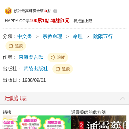
5
預計最高可得金幣
點
?
100累1點 4點抵1元
HAPPY GO享
折抵無上限
分類：
中文書
＞
宗教命理
＞
命理
＞
陰陽五行
追蹤
作者：
東海樂吾氏
追蹤
出版社：
武陵出版社
追蹤
出版日：
1988/09/01
活動訊息
閱讀漫遊錄-2026上半年暢銷榜
通