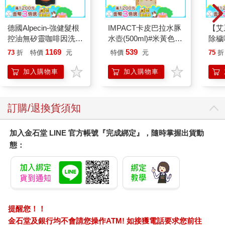
德國Alpecin-強健髮根
IMPACT卡皮巴拉水豚
【艾
控油無矽靈咖啡因洗髮
水壺(500ml)#米黃色
除穢
凝露375ml/瓶-C1強健
IM00B18YL
平安
1169
539
73
折
特價
元
特價
元
75
折
髮根(護髮洗髮精/男士
抹草
調理頭皮洗髮液/0矽靈
另有
加入購物車
加入購物車
滋潤洗頭髮水/一般髮
質適用)
訂購/退換貨須知
加入金石堂 LINE 官方帳號『完成綁定』，隨時掌握出貨動
態：
提醒您！！
金石堂及銀行均不會請您操作ATM! 如接獲電話要求您前往