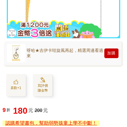
呀哈★吉伊卡哇旋風再起，精選周邊看過
加購
來
寫評價
喜歡+1
賺金幣
180
9
折
元
200
元
認購希望書包，幫助弱勢孩童上學不中斷！