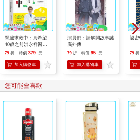
腎臟求救中：真希望
演員們：請解開故事謎
祕密
40歲之前洪永祥醫師
底外傳
就告訴我這些事
379
95
79
折
特價
元
79
折
特價
元
79
折
加入購物車
加入購物車
您可能會喜歡