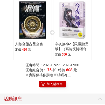
人際合盤占星全書
今夜無神2【限量贈品
版】（高能反轉獵奇冒
定價
460
元
險，400萬人大呼過癮
定價
350
元
的無限流小說！）
優惠時間：2026/07/27 ~2026/09/01
優惠組合價：
75
折
特價
608
元
※實際價格依購物車結帳為主
加入購物車
活動訊息