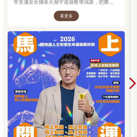
常受邀至全國各大廟宇巡迴教學演講，把擲筊、
解籤詩、解夢的邏輯知識技巧，傳授給更多普羅
看更多
大眾和神職人員。