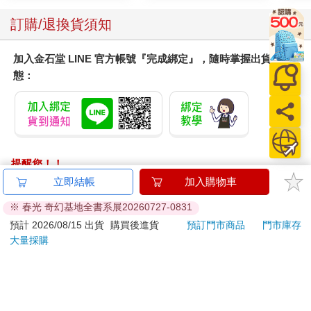
訂購/退換貨須知
加入金石堂 LINE 官方帳號『完成綁定』，隨時掌握出貨動
態：
提醒您！！
金石堂及銀行均不會請您操作ATM! 如接獲電話要求您前往
立即結帳
加入購物車
ATM提款機，請不要聽從指示，以免受騙上當！
※ 春光 奇幻基地全書系展20260727-0831
退換貨須知：
預計 2026/08/15 出貨
購買後進貨
預訂門市商品
門市庫存
大量採購
**提醒您，鑑賞期不等於試用期，退回商品須為全新狀態**
依據「消費者保護法」第19條及行政院消費者保護處公告之
「通訊交易解除權合理例外情事適用準則」，以下商品購買
後，除商品本身有瑕疵外，將不提供7天的猶豫期：
易於腐敗、保存期限較短或解約時即將逾期。（如：生