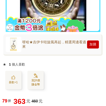
呀哈★吉伊卡哇旋風再起，精選周邊看過
加購
來
★
1
個人喜歡
寫評價
喜歡+1
賺金幣
363
79
折
元
460
元