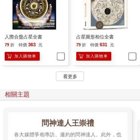
人際合盤占星全書
占星圖形相位全書
363
631
79
折
特價
元
79
折
特價
元
加入購物車
加入購物車
看更多
相關主題
問神達人王崇禮
各大媒體爭相專訪、邀約的問神達人。此外，也