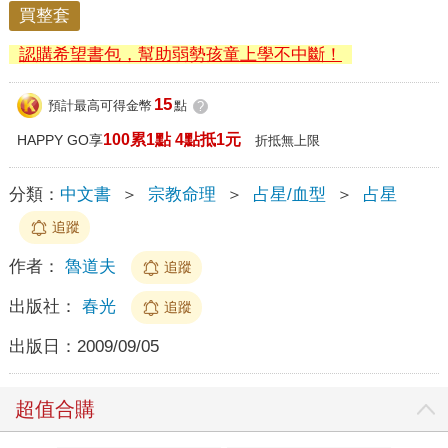
買整套
認購希望書包，幫助弱勢孩童上學不中斷！
15
預計最高可得金幣
點
?
100累1點 4點抵1元
HAPPY GO享
折抵無上限
分類：
中文書
＞
宗教命理
＞
占星/血型
＞
占星
追蹤
作者：
魯道夫
追蹤
出版社：
春光
追蹤
出版日：
2009/09/05
超值合購