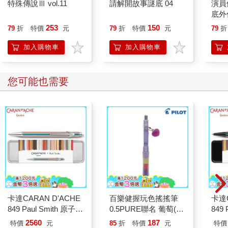
特殊傳說Ⅲ vol.11
請解開故事謎底 04
演員
底外
253
150
79
折
特價
元
79
折
特價
元
79
折
加入購物車
加入購物車
您可能也需要
卡達CARAN D'ACHE
百樂健握玩色搖搖筆
卡達C
849 Paul Smith 原子筆
0.5PURE聯名 葡萄(限
849 
ED.5 條紋銀
量)
ED.
2560
187
特價
元
85
折
特價
元
特價