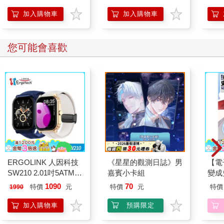
加入購物車
加入購物車
您可能會喜歡
ERGOLINK 人因科技
《星星的觀測日誌》男
【電
SW210 2.01吋5ATM游
嘉賓小卡組
變成
泳心率血氧藍牙通話腕
(小說
1090
70
特價
元
特價
元
特價
1990
錶
加入購物車
預購限定